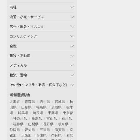
商社
流通・小売・サービス
広告・出版・マスコミ
コンサルティング
金融
建設・不動産
メディカル
物流・運輸
その他(インフラ・教育・官公庁など)
希望勤務地
北海道
青森県
岩手県
宮城県
秋
田県
山形県
福島県
茨城県
栃木
県
群馬県
埼玉県
千葉県
東京都
神奈川県
新潟県
富山県
石川県
福井県
山梨県
長野県
岐阜県
静岡県
愛知県
三重県
滋賀県
京
都府
大阪府
兵庫県
奈良県
和歌