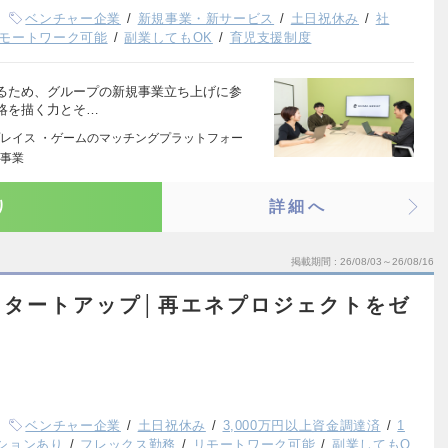
ベンチャー企業
新規事業・新サービス
土日祝休み
社
モートワーク可能
副業してもOK
育児支援制度
るため、グループの新規事業立ち上げに参
略を描く力とそ…
レイス ・ゲームのマッチングプラットフォー
ー事業
り
詳細へ
掲載期間
26/08/03～26/08/16
スタートアップ│再エネプロジェクトをゼ
ベンチャー企業
土日祝休み
3,000万円以上資金調達済
1
ションあり
フレックス勤務
リモートワーク可能
副業してもO