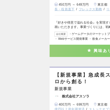
450万円 ～ 649万円
東京都
長・役員直下
フレックス勤務
リ
『好きや得意で溢れる社会』を実現す
画いただきます。事業づくりには、戦
・ゲームデータのマーケットプ
会社概要
・ Webサービス開発事業 ・ 飲食メーカ
興味あ
【新規事業】急成長
ロから創る！
新規事業
株式会社アスソラ
400万円 ～ 699万円
東京都
億円以上資金調達済
ストックオプ