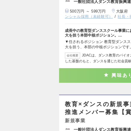
一般社団法人ダンス教育振興連盟
500万円 ～ 599万円
大阪府
ンシャル採用（未経験可）
社長・
成長中の教育型ダンススクール事業に
大を担う本部中核ポジション。…
▼任されるポジション 教育型ダンス
大を担う、本部の中核ポジションです
JDACは、ダンス教育のパイ
会社概要
した基盤のもと、ダンスを通じた社会貢
興味あ
教育×ダンスの新規事
推進メンバー募集【賞
新規事業
一般社団法人ダンス教育振興連盟