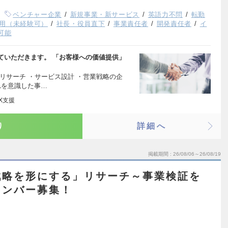
ベンチャー企業
新規事業・新サービス
英語力不問
転勤
用（未経験可）
社長・役員直下
事業責任者
開発責任者
イ
可能
ていただきます。 「お客様への価値提供」
リサーチ ・サービス設計 ・営業戦略の企
PLを意識した事…
X支援
り
詳細へ
掲載期間
26/08/06～26/08/19
戦略を形にする」リサーチ～事業検証を
メンバー募集！