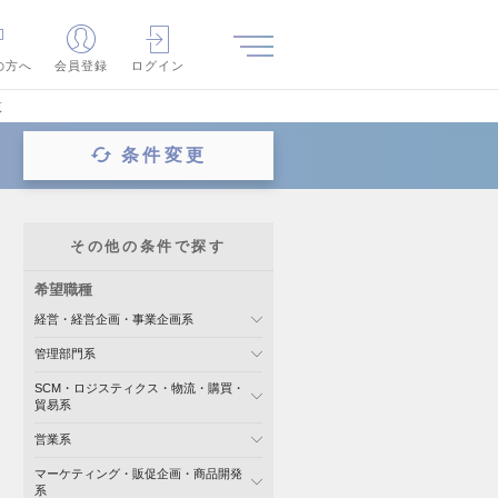
の方へ
会員登録
ログイン
覧
条件変更
その他の条件で探す
希望職種
経営・経営企画・事業企画系
管理部門系
SCM・ロジスティクス・物流・購買・
貿易系
営業系
マーケティング・販促企画・商品開発
系