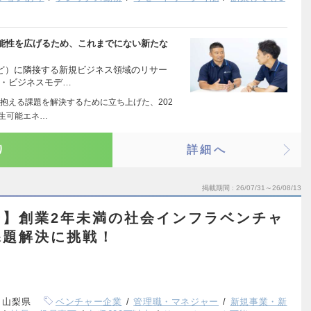
能性を広げるため、これまでにない新たな
など）に隣接する新規ビジネス領域のリサー
価・ビジネスモデ…
抱える課題を解決するために立ち上げた、202
生可能エネ…
り
詳細へ
掲載期間
26/07/31～26/08/13
ー】創業2年未満の社会インフラベンチャ
課題解決に挑戦！
、山梨県
ベンチャー企業
管理職・マネジャー
新規事業・新