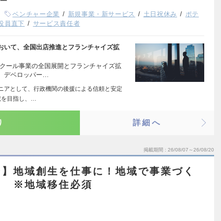
ベンチャー企業
新規事業・新サービス
土日祝休み
ポテ
役員直下
サービス責任者
おいて、全国出店推進とフランチャイズ拡
スクール事業の全国展開とフランチャイズ拡
。デベロッパー…
オニアとして、行政機関の後援による信頼と安定
献を目指し、…
り
詳細へ
掲載期間
26/08/07～26/08/20
ン】地域創生を仕事に！地域で事業づく
当 ※地域移住必須