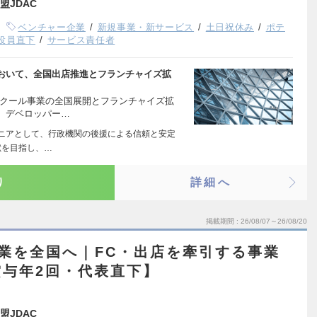
JDAC
ベンチャー企業
新規事業・新サービス
土日祝休み
ポテ
役員直下
サービス責任者
おいて、全国出店推進とフランチャイズ拡
スクール事業の全国展開とフランチャイズ拡
。デベロッパー…
オニアとして、行政機関の後援による信頼と安定
献を目指し、…
り
詳細へ
掲載期間
26/08/07～26/08/20
業を全国へ｜FC・出店を牽引する事業
与年2回・代表直下】
JDAC