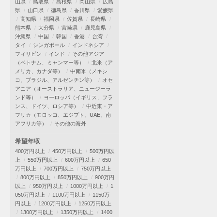
山県
鳥取県
島根県
岡山県
広島
県
山口県
徳島県
香川県
愛媛県
高知県
福岡県
佐賀県
長崎県
熊本県
大分県
宮崎県
鹿児島県
沖縄県
中国
韓国
香港
台湾
タイ
シンガポール
インドネシア
フィリピン
インド
その他アジア
（ベトナム、ミャンマー等）
北米（ア
メリカ、カナダ等）
中南米（メキシ
コ、ブラジル、アルゼンチン等）
オセ
アニア（オーストラリア、ニュージーラ
ンド等）
ヨーロッパ（イギリス、フラ
ンス、ドイツ、ロシア等）
中近東・ア
フリカ（モロッコ、エジプト、UAE、南
アフリカ等）
その他の海外
希望年収
400万円以上
450万円以上
500万円以
上
550万円以上
600万円以上
650
万円以上
700万円以上
750万円以上
800万円以上
850万円以上
900万円
以上
950万円以上
1000万円以上
1
050万円以上
1100万円以上
1150万
円以上
1200万円以上
1250万円以上
1300万円以上
1350万円以上
1400