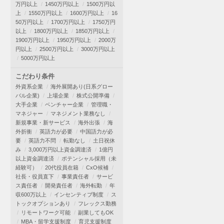
万円以上
1450万円以上
1500万円以
上
1550万円以上
1600万円以上
16
50万円以上
1700万円以上
1750万円
以上
1800万円以上
1850万円以上
1900万円以上
1950万円以上
2000万
円以上
2500万円以上
3000万円以上
5000万円以上
こだわり条件
外資系企業
海外展開あり(日系グロー
バル企業)
上場企業
株式公開準備
大手企業
ベンチャー企業
管理職・
マネジャー
マネジメント業務なし
新規事業・新サービス
海外出張
海
外折衝
英語力が必要
中国語力が必
要
英語力不問
転勤なし
土日祝休
み
3,000万円以上資金調達済
1億円
以上資金調達済
ポテンシャル採用（未
経験可）
20代役員在籍
CxO候補
社長・役員直下
事業責任者
サービ
ス責任者
開発責任者
海外転勤
年
収600万以上
インセンティブ制度
ス
トックオプションあり
フレックス勤務
リモートワーク可能
副業してもOK
MBA・留学支援制度
育児支援制度