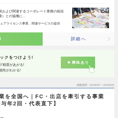
発および関連するコーポレート業務の統括
業）との協働に…
ェアライセンス事業、関連サービスの提供
り
詳細へ
ックをつけよう!
興味あり
グ精度があがる!
能性がわかる!
掲載期間
26/08/07～26/08/20
業を全国へ｜FC・出店を牽引する事業
与年2回・代表直下】