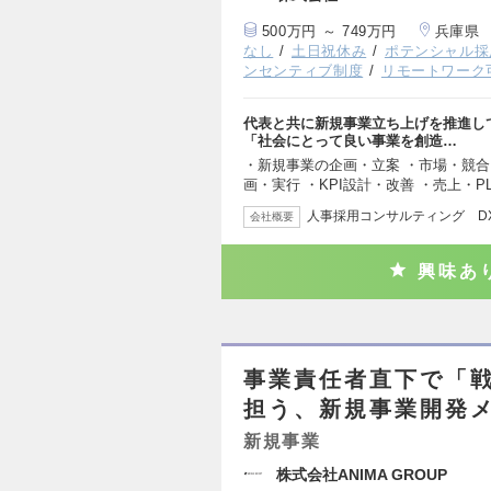
500万円 ～ 749万円
兵庫県
なし
土日祝休み
ポテンシャル採
ンセンティブ制度
リモートワーク
代表と共に新規事業立ち上げを推進し
「社会にとって良い事業を創造…
・新規事業の企画・立案 ・市場・競合
画・実行 ・KPI設計・改善 ・売上・
人事採用コンサルティング D
会社概要
興味あ
事業責任者直下で「
担う、新規事業開発
新規事業
株式会社ANIMA GROUP