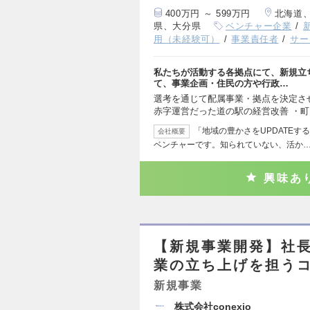
400万円 ～ 599万円
北海道
県、大分県
ベンチャー企業
用（未経験可）
事業責任者
サー
私たちが活動する各拠点にて、新規立
て、事業企画・住民の方や行政…
選考を通じて配属事業・拠点を決定さ
赤字運営だった道の駅の経営改善 ・町
「地域の豊かさをUPDATEする
会社概要
ベンチャーです。知られていない、活か
興味あ
【新規事業開発】社
業の立ち上げを担う
新規事業
株式会社conexio