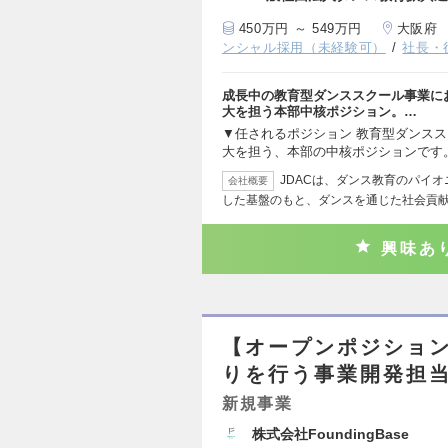
450万円 ～ 549万円
大阪府
ンシャル採用（未経験可）
社長・
成長中の教育型ダンススクール事業に
大を担う本部中核ポジション。…
▼任されるポジション 教育型ダンス
大を担う、本部の中核ポジションです
JDACは、ダンス教育のパイ
会社概要
した基盤のもと、ダンスを通じた社会貢
興味あ
【オープンポジショ
りを行う事業開発担
新規事業
株式会社FoundingBase