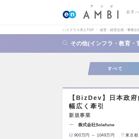
若手
ハイクラス求人TOP
経営・経営企画・事業企
その他(インフラ・教育・
すべて
【BizDev】日本
幅広く牽引
新規事業
株式会社Solafune
900万円 ～ 1049万円
東京都