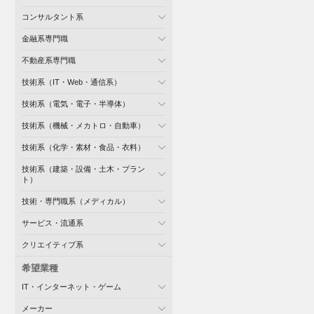
コンサルタント系
金融系専門職
不動産系専門職
技術系（IT・Web・通信系）
技術系（電気・電子・半導体）
技術系（機械・メカトロ・自動車）
技術系（化学・素材・食品・衣料）
技術系（建築・設備・土木・プラン
ト）
技術・専門職系（メディカル）
サービス・流通系
クリエイティブ系
希望業種
IT・インターネット・ゲーム
メーカー