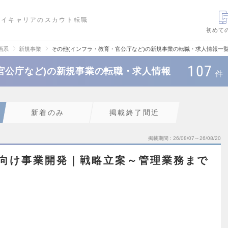
ハイキャリアのスカウト転職
初めて
画系
新規事業
その他(インフラ・教育・官公庁など)の新規事業の転職・求人情報一
107
官公庁など)の新規事業の転職・求人情報
件
新着のみ
掲載終了間近
掲載期間
26/08/07～26/08/20
政府向け事業開発｜戦略立案～管理業務まで