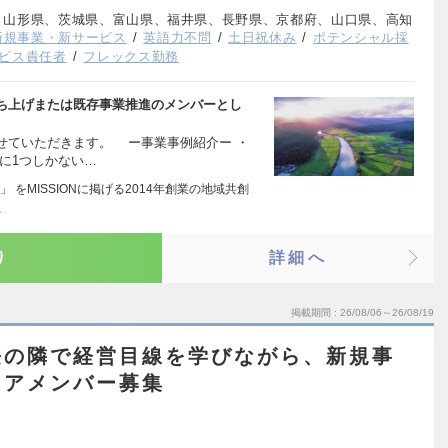
、山形県、茨城県、富山県、福井県、長野県、京都府、山口県、高知
新規事業・新サービス
英語力不問
土日祝休み
ポテンシャル採
ビス責任者
フレックス勤務
ち上げまたは既存事業推進のメンバーとし
せていただきます。 ー事業事例紹介ー ・
に1つしかない…
」 をMISSIONに掲げる2014年創業の地域共創
…
り
詳細へ
掲載期間
26/08/06～26/08/19
長の隣で経営目線を学びながら、新規事
コアメンバー募集