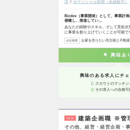
済
ポテンシャル採用（未経験可）
Bizdev（事業開発）として、事業計
俯瞰し、推進してい…
あなたの経験やスキル、そして意欲次
に事業を創り上げていくことが可能で
お家を売りたい売主様と不動産
会社概要
興味あ
興味のある求人にチェ
スカウトのマッチン
その求人への合格可
建築企画職 ※管
NEW
その他、経営・経営企画・