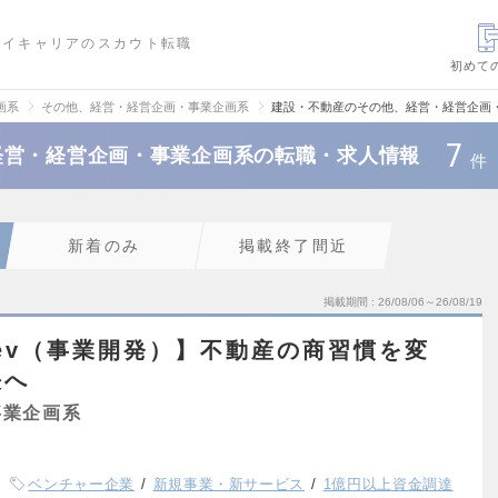
ハイキャリアのスカウト転職
初めて
画系
その他、経営・経営企画・事業企画系
建設・不動産のその他、経営・経営企画
7
経営・経営企画・事業企画系の転職・求人情報
件
新着のみ
掲載終了間近
掲載期間
26/08/06～26/08/19
Dev（事業開発）】不動産の商習慣を変
決へ
事業企画系
ベンチャー企業
新規事業・新サービス
1億円以上資金調達