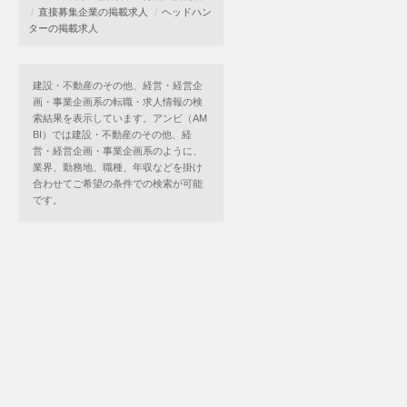
直接募集企業の掲載求人
ヘッドハン
ターの掲載求人
建設・不動産のその他、経営・経営企
画・事業企画系の転職・求人情報の検
索結果を表示しています。アンビ（AM
BI）では建設・不動産のその他、経
営・経営企画・事業企画系のように、
業界、勤務地、職種、年収などを掛け
合わせてご希望の条件での検索が可能
です。