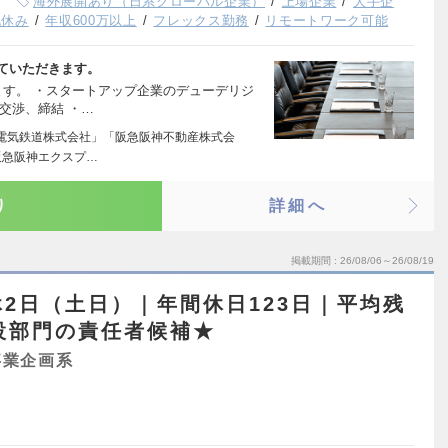
海外展開あり（日系グローバル企業）
上場企業
大手企
祝休み
年収600万以上
フレックス勤務
リモートワーク可能
ていただきます。
ます。 ・スタートアップ企業のデューデリジ
交渉、締結 ・…
電気鉄道株式会社」「阪急阪神不動産株式会
阪急阪神エクスプ…
り
詳細へ
掲載期間
26/08/06～26/08/19
2日（土日）｜年間休日123日｜平均残
設部門の責任者候補★
事業企画系