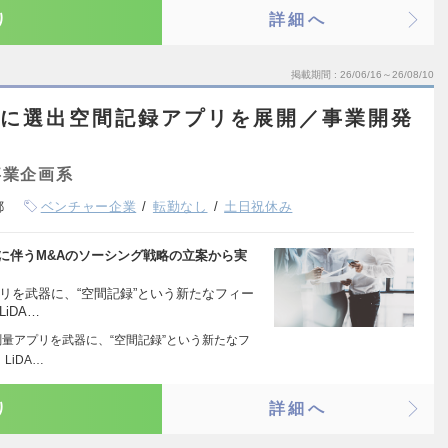
り
詳細へ
掲載期間
26/06/16～26/08/10
0に選出空間記録アプリを展開／事業開発
）
事業企画系
都
ベンチャー企業
転勤なし
土日祝休み
に伴うM&Aのソーシング戦略の立案から実
プリを武器に、“空間記録”という新たなフィー
iDA…
測量アプリを武器に、“空間記録”という新たなフ
LiDA…
り
詳細へ