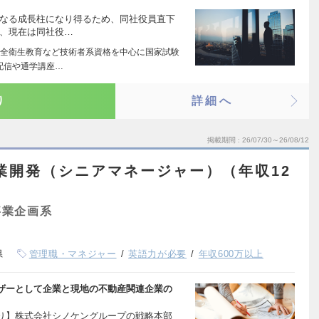
次なる成長柱になり得るため、同社役員直下
尚、現在は同社役…
全衛生教育など技術者系資格を中心に国家試験
配信や通学講座…
り
詳細へ
掲載期間
26/07/30～26/08/12
業開発（シニアマネージャー）（年収12
事業企画系
県
管理職・マネジャー
英語力が必要
年収600万以上
ザーとして企業と現地の不動産関連企業の
り】株式会社シノケングループの戦略本部