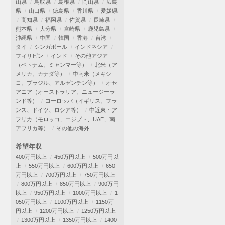
山県
鳥取県
島根県
岡山県
広島
県
山口県
徳島県
香川県
愛媛県
高知県
福岡県
佐賀県
長崎県
熊本県
大分県
宮崎県
鹿児島県
沖縄県
中国
韓国
香港
台湾
タイ
シンガポール
インドネシア
フィリピン
インド
その他アジア
（ベトナム、ミャンマー等）
北米（ア
メリカ、カナダ等）
中南米（メキシ
コ、ブラジル、アルゼンチン等）
オセ
アニア（オーストラリア、ニュージーラ
ンド等）
ヨーロッパ（イギリス、フラ
ンス、ドイツ、ロシア等）
中近東・ア
フリカ（モロッコ、エジプト、UAE、南
アフリカ等）
その他の海外
希望年収
400万円以上
450万円以上
500万円以
上
550万円以上
600万円以上
650
万円以上
700万円以上
750万円以上
800万円以上
850万円以上
900万円
以上
950万円以上
1000万円以上
1
050万円以上
1100万円以上
1150万
円以上
1200万円以上
1250万円以上
1300万円以上
1350万円以上
1400