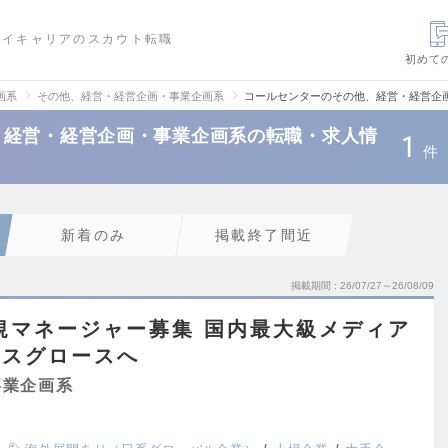
ハイキャリアのスカウト転職
初めて
画系
その他、経営・経営企画・事業企画系
コールセンターのその他、経営・経営企
、経営・経営企画・事業企画系の転職・求人情
1
件
新着のみ
掲載終了間近
掲載期間
26/07/27～26/08/09
E新規マネージャー募集 国内最大級メディア
ビスグロースへ
事業企画系