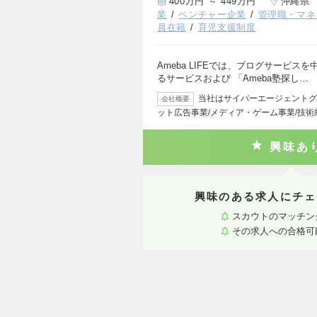
400万円 ～ 449万円
沖縄県
業
ベンチャー企業
管理職・マネ
員在籍
育児支援制度
Ameba LIFEでは、ブログサービス
るサービスおよび 「Ameba塾探し…
当社はサイバーエージェントグ
会社概要
ット広告事業/メディア・ゲーム事業/技
興味あ
興味のある求人にチェ
スカウトのマッチン
その求人への合格可