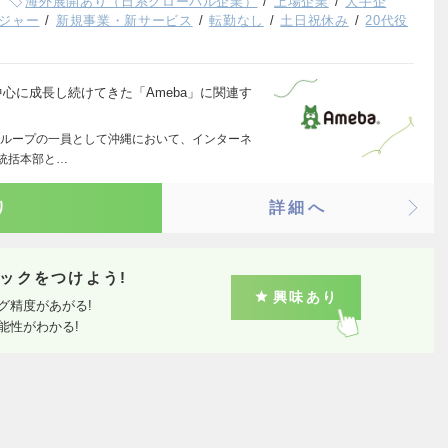
海外展開あり（日系グローバル企業）
上場企業
大手企
ジャー
新規事業・新サービス
転勤なし
土日祝休み
20代役
を中心に成長し続けてきた「Ameba」に関連す
ループの一員として沖縄において、インターネ
術統括本部と…
り
詳細へ
ックをつけよう!
興味あり
グ精度があがる!
能性がわかる!