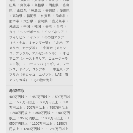
山県
鳥取県
島根県
岡山県
広島
県
山口県
徳島県
香川県
愛媛県
高知県
福岡県
佐賀県
長崎県
熊本県
大分県
宮崎県
鹿児島県
沖縄県
中国
韓国
香港
台湾
タイ
シンガポール
インドネシア
フィリピン
インド
その他アジア
（ベトナム、ミャンマー等）
北米（ア
メリカ、カナダ等）
中南米（メキシ
コ、ブラジル、アルゼンチン等）
オセ
アニア（オーストラリア、ニュージーラ
ンド等）
ヨーロッパ（イギリス、フラ
ンス、ドイツ、ロシア等）
中近東・ア
フリカ（モロッコ、エジプト、UAE、南
アフリカ等）
その他の海外
希望年収
400万円以上
450万円以上
500万円以
上
550万円以上
600万円以上
650
万円以上
700万円以上
750万円以上
800万円以上
850万円以上
900万円
以上
950万円以上
1000万円以上
1
050万円以上
1100万円以上
1150万
円以上
1200万円以上
1250万円以上