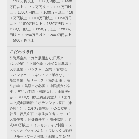
1300万円以上
1350万円以上
1400
万円以上
1450万円以上
1500万円以
上
1550万円以上
1600万円以上
16
50万円以上
1700万円以上
1750万円
以上
1800万円以上
1850万円以上
1900万円以上
1950万円以上
2000万
円以上
2500万円以上
3000万円以上
5000万円以上
こだわり条件
外資系企業
海外展開あり(日系グロー
バル企業)
上場企業
株式公開準備
大手企業
ベンチャー企業
管理職・
マネジャー
マネジメント業務なし
新規事業・新サービス
海外出張
海
外折衝
英語力が必要
中国語力が必
要
英語力不問
転勤なし
土日祝休
み
3,000万円以上資金調達済
1億円
以上資金調達済
ポテンシャル採用（未
経験可）
20代役員在籍
CxO候補
社長・役員直下
事業責任者
サービ
ス責任者
開発責任者
海外転勤
年
収600万以上
インセンティブ制度
ス
トックオプションあり
フレックス勤務
リモートワーク可能
副業してもOK