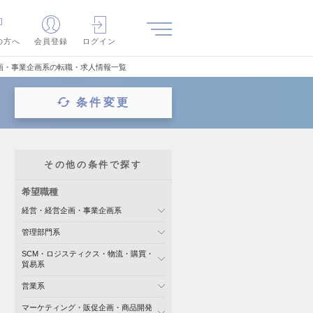
の方へ
会員登録
ログイン
画・事業企画系の転職・求人情報一覧
条件変更
その他の条件で探す
希望職種
経営・経営企画・事業企画系
管理部門系
SCM・ロジスティクス・物流・購買・
貿易系
営業系
マーケティング・販促企画・商品開発