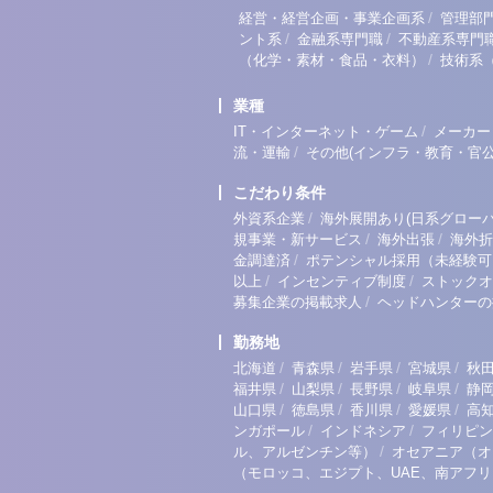
/
経営・経営企画・事業企画系
管理部
/
/
ント系
金融系専門職
不動産系専門
/
（化学・素材・食品・衣料）
技術系
業種
/
IT・インターネット・ゲーム
メーカー
/
流・運輸
その他(インフラ・教育・官公
こだわり条件
/
外資系企業
海外展開あり(日系グローバ
/
/
規事業・新サービス
海外出張
海外折
/
金調達済
ポテンシャル採用（未経験可
/
/
以上
インセンティブ制度
ストックオ
/
募集企業の掲載求人
ヘッドハンターの
勤務地
/
/
/
/
北海道
青森県
岩手県
宮城県
秋
/
/
/
/
福井県
山梨県
長野県
岐阜県
静
/
/
/
/
山口県
徳島県
香川県
愛媛県
高
/
/
ンガポール
インドネシア
フィリピン
/
ル、アルゼンチン等）
オセアニア（オ
（モロッコ、エジプト、UAE、南アフ