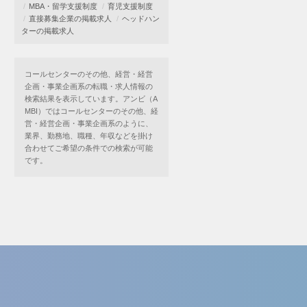
MBA・留学支援制度
育児支援制度
直接募集企業の掲載求人
ヘッドハン
ターの掲載求人
コールセンターのその他、経営・経営
企画・事業企画系の転職・求人情報の
検索結果を表示しています。アンビ（A
MBI）ではコールセンターのその他、経
営・経営企画・事業企画系のように、
業界、勤務地、職種、年収などを掛け
合わせてご希望の条件での検索が可能
です。