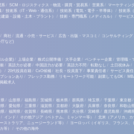
/
/
/
門系
SCM・ロジスティクス・物流・購買・貿易系
営業系
マーケティン
/
/
/
職
技術系（IT・Web・通信系）
技術系（電気・電子・半導体）
技術系
/
/
（建築・設備・土木・プラント）
技術・専門職系（メディカル）
サービス
/
/
/
/
商社
流通・小売・サービス
広告・出版・マスコミ
コンサルティング
庁など)
/
/
/
/
/
ル企業)
上場企業
株式公開準備
大手企業
ベンチャー企業
管理職・
/
/
/
/
/
/
衝
英語力が必要
中国語力が必要
英語力不問
転勤なし
土日祝休み
/
/
/
/
/
）
20代役員在籍
CxO候補
社長・役員直下
事業責任者
サービス責任
/
/
/
/
プションあり
フレックス勤務
リモートワーク可能
副業してもOK
M
掲載求人
/
/
/
/
/
/
/
/
/
田県
山形県
福島県
茨城県
栃木県
群馬県
埼玉県
千葉県
東京都
/
/
/
/
/
/
/
/
岡県
愛知県
三重県
滋賀県
京都府
大阪府
兵庫県
奈良県
和歌山
/
/
/
/
/
/
/
/
知県
福岡県
佐賀県
長崎県
熊本県
大分県
宮崎県
鹿児島県
沖縄
/
/
/
インド
その他アジア（ベトナム、ミャンマー等）
北米（アメリカ、カ
/
ーストラリア、ニュージーランド等）
ヨーロッパ（イギリス、フランス、
/
リカ等）
その他の海外