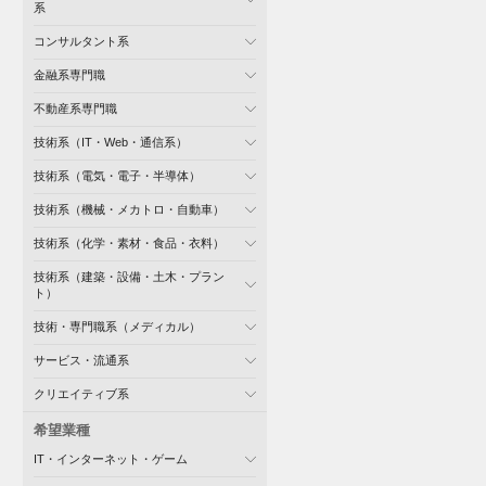
系
コンサルタント系
金融系専門職
不動産系専門職
技術系（IT・Web・通信系）
技術系（電気・電子・半導体）
技術系（機械・メカトロ・自動車）
技術系（化学・素材・食品・衣料）
技術系（建築・設備・土木・プラン
ト）
技術・専門職系（メディカル）
サービス・流通系
クリエイティブ系
希望業種
IT・インターネット・ゲーム