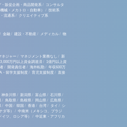
/
グ・販促企画・商品開発系
コンサルタ
/
（機械・メカトロ・自動車）
技術系
/
・流通系
クリエイティブ系
/
/
/
/
金融
建設・不動産
メディカル
物
/
/
マネジャー
マネジメント業務なし
新
/
3,000万円以上資金調達済
1億円以上資
/
/
/
者
開発責任者
海外転勤
年収600万
/
/
BA・留学支援制度
育児支援制度
直接
/
/
/
/
神奈川県
新潟県
富山県
石川県
/
/
/
/
/
県
鳥取県
島根県
岡山県
広島県
/
/
/
/
/
/
県
中国
韓国
香港
台湾
タイ
シ
/
ナダ等）
中南米（メキシコ、ブラジ
/
ドイツ、ロシア等）
中近東・アフリカ