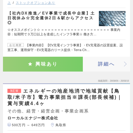
上
ストックオプションあり
【社内DX推進／EV事業で成長中企業】土
日祝休み☆完全週休2日＆駅からアクセス
◎
☆オススメポイント☆ ＝＝＝＝＝＝＝＝＝＝＝＝＝＝＝＝＝＝＝＝＝ 事業内
容：短期間で３万口以上を達成したインフラ事業☆ 働き方…
【事業内容】 【EV充電インフラ事業】・EV充電器の設置提案、設
会社概要
置工事、運用保守・EV充電器のリース提供・Terra Ch…
興味あり
詳細へ
掲載期間
26/08/06～26/08/19
エネルギーの地産地消で地域貢献【鳥
NEW
取/米子市】電力事業担当※課長(部長候補)｜
賞与実績4.4ヶ
その他、経営・経営企画・事業企画系
ローカルエナジー株式会社
500万円 ～ 649万円
鳥取県