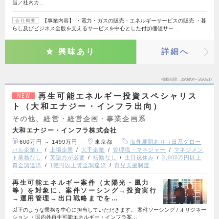
当／社内カ…
【事業内容】 ・電力・ガスの販売・エネルギーサービスの販売 ・暮
会社概要
らし及びビジネス全般を支えるサービスを中心とした付加価値サー…
興味あり
詳細へ
掲載期間
26/08/04～26/08/17
再生可能エネルギー投資スペシャリス
NEW
ト（大和エナジー・インフラ出向）
その他、経営・経営企画・事業企画系
大和エナジー・インフラ株式会社
600万円 ～ 1499万円
東京都
海外展開あり（日系グロー
バル企業）
上場企業
大手企業
管理職・マネジャー
マネジメン
ト業務なし
英語力が必要
転勤なし
土日祝休み
3,000万円以上
資金調達済
1億円以上資金調達済
育児支援制度
再生可能エネルギー案件（太陽光・風力
等）を対象に、案件ソーシング→投資実行
→運用管理→出口戦略までを…
以下のような業務を中心に担当していただきます。 案件ソーシング / オリジネー
ション ・国内外再生可能エネルギー・インフラ案…