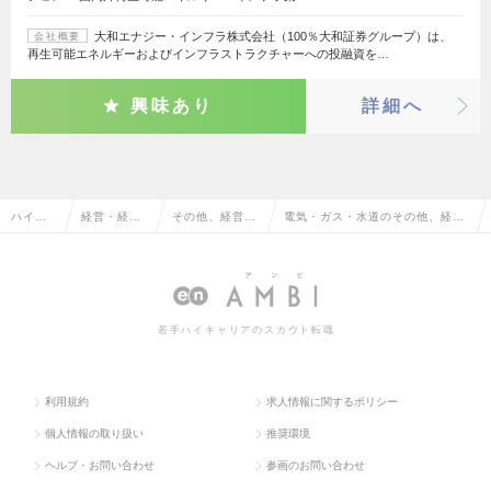
大和エナジー・インフラ株式会社（100％大和証券グループ）は、
会社概要
再生可能エネルギーおよびインフラストラクチャーへの投融資を…
興味あり
詳細へ
ハイク
経営・経営
その他、経営・
電気・ガス・水道のその他、経
ラス求
企画・事業
経営企画・事業
営・経営企画・事業企画系の転
人TOP
企画系
企画系
職・求人情報一覧
若手ハイキャリアのスカウト転職
利用規約
求人情報に関するポリシー
個人情報の取り扱い
推奨環境
ヘルプ・お問い合わせ
参画のお問い合わせ