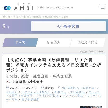
若手ハイキャリアのスカウト転職
電気・ガス・水道のその他、経営・経営企画・事業企画系の転職・求人情報
5
条件変更
件
すべて
新着のみ
掲載終了間近
掲載期間
26/07/29～26/08/11
【丸紅G】事業企画（数値管理・リスク管
理）※電力インフラを支える／日次運用×分析
ポジション
その他、経営・経営企画・事業企画系
丸紅新電力株式会社
550万円 ～ 699万円
東京都
海外展開あり（日系グローバ
ル企業）
マネジメント業務なし
転勤なし
土日祝休み
ポテンシ
ャル採用（未経験可）
年収600万以上
フレックス勤務
リモートワ
ーク可能
育児支援制度