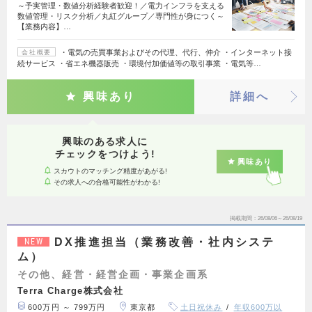
～予実管理・数値分析経験者歓迎！／電力インフラを支える
数値管理・リスク分析／丸紅グループ／専門性が身につく～
【業務内容】…
・電気の売買事業およびその代理、代行、仲介 ・インターネット接
会社概要
続サービス ・省エネ機器販売 ・環境付加価値等の取引事業 ・電気等…
興味あり
詳細へ
興味のある求人に
チェックをつけよう!
興味あり
スカウトのマッチング精度があがる!
その求人への合格可能性がわかる!
掲載期間
26/08/06～26/08/19
DX推進担当（業務改善・社内システ
NEW
ム）
その他、経営・経営企画・事業企画系
Terra Charge株式会社
600万円 ～ 799万円
東京都
土日祝休み
年収600万以