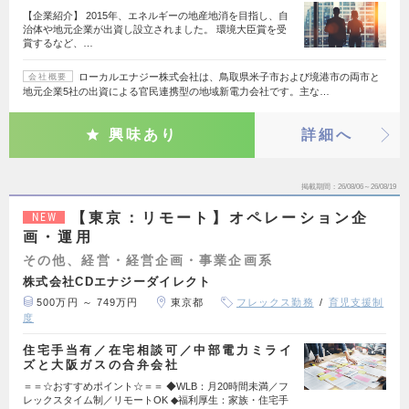
【企業紹介】 2015年、エネルギーの地産地消を目指し、自
治体や地元企業が出資し設立されました。 環境大臣賞を受
賞するなど、…
ローカルエナジー株式会社は、鳥取県米子市および境港市の両市と
会社概要
地元企業5社の出資による官民連携型の地域新電力会社です。主な…
興味あり
詳細へ
掲載期間
26/08/06～26/08/19
【東京：リモート】オペレーション企
NEW
画・運用
その他、経営・経営企画・事業企画系
株式会社CDエナジーダイレクト
500万円 ～ 749万円
東京都
フレックス勤務
育児支援制
度
住宅手当有／在宅相談可／中部電力ミライ
ズと大阪ガスの合弁会社
＝＝☆おすすめポイント☆＝＝ ◆WLB：月20時間未満／フ
レックスタイム制／リモートOK ◆福利厚生：家族・住宅手