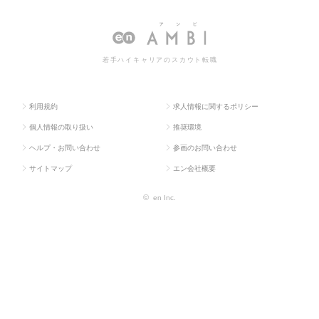
ラス求
企画・事業
経営企画・事業
営・経営企画・事業企画系の転
人TOP
企画系
企画系
職・求人情報一覧
若手ハイキャリアのスカウト転職
利用規約
求人情報に関するポリシー
個人情報の取り扱い
推奨環境
ヘルプ・お問い合わせ
参画のお問い合わせ
サイトマップ
エン会社概要
©
en Inc.