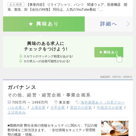
【事業内容】 リライブシャツ、パンツ 関連ウェア、医療機器 開
会社概要
発、製造、卸 【会社の特徴】 同社は、人気のYouTube番組「…
興味あり
詳細へ
興味のある求人に
チェックをつけよう!
興味あり
スカウトのマッチング精度があがる!
その求人への合格可能性がわかる!
掲載期間
26/07/31～26/08/13
ガバナンス
その他、経営・経営企画・事業企画系
700万円 ～ 1499万円
東京都
海外展開あり（日系グロー
バル企業）
上場企業
大手企業
英語力が必要
中国語力が必要
土日祝休み
■職務内容 弊社全体の情報セキュリティに関わり、下記の複
数領域をご担当頂きます。 ・全社情報セキュリティ管理態
勢の構築 ・情報…