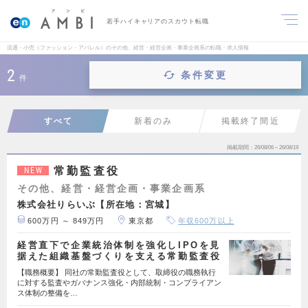
若手ハイキャリアのスカウト転職
流通・小売（ファッション・アパレル）のその他、経営・経営企画・事業企画系の転職・求人情報
2
条件変更
件
すべて
新着のみ
掲載終了間近
掲載期間
26/08/06～26/08/19
常勤監査役
NEW
その他、経営・経営企画・事業企画系
株式会社りらいぶ【所在地：宮城】
600万円 ～ 849万円
東京都
年収600万以上
経営直下で企業統治体制を強化しIPOを見
据えた組織基盤づくりを支える常勤監査役
【職務概要】 同社の常勤監査役として、取締役の職務執行
に対する監査やガバナンス強化・内部統制・コンプライアン
ス体制の整備を…