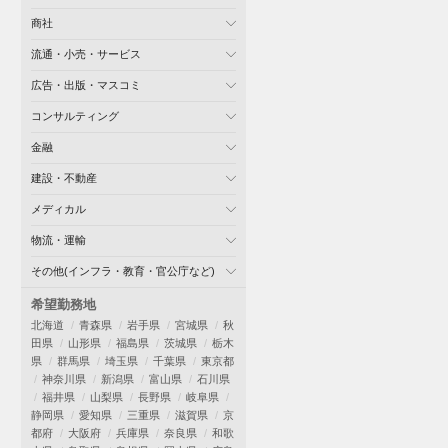
商社
流通・小売・サービス
広告・出版・マスコミ
コンサルティング
金融
建設・不動産
メディカル
物流・運輸
その他(インフラ・教育・官公庁など)
希望勤務地
北海道
青森県
岩手県
宮城県
秋
田県
山形県
福島県
茨城県
栃木
県
群馬県
埼玉県
千葉県
東京都
神奈川県
新潟県
富山県
石川県
福井県
山梨県
長野県
岐阜県
静岡県
愛知県
三重県
滋賀県
京
都府
大阪府
兵庫県
奈良県
和歌