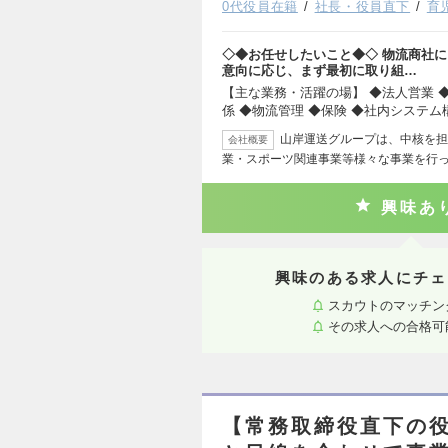
0代役員在籍
社長・役員直下
育
◇◆お任せしたいこと◆◇ 物流商社に
意向に応じ、まず最初に取り組…
【主な業務・活躍の場】 ◆法人営業 ◆
係 ◆物流管理 ◆保険 ◆社内システム
山岸運送グループは、中核を担
会社概要
業・スポーツ関連事業等様々な事業を行っ
興味あ
興味のある求人にチェ
スカウトのマッチン
その求人への合格可
【常務取締役直下の