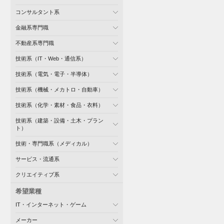
コンサルタント系
金融系専門職
不動産系専門職
技術系（IT・Web・通信系）
技術系（電気・電子・半導体）
技術系（機械・メカトロ・自動車）
技術系（化学・素材・食品・衣料）
技術系（建築・設備・土木・プラン
ト）
技術・専門職系（メディカル）
サービス・流通系
クリエイティブ系
希望業種
IT・インターネット・ゲーム
メーカー