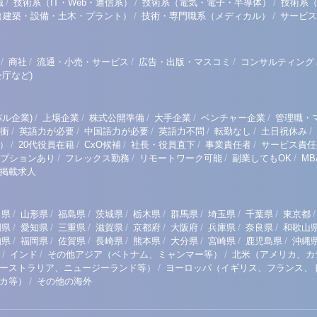
/
/
/
職
技術系（IT・Web・通信系）
技術系（電気・電子・半導体）
技術系
/
/
（建築・設備・土木・プラント）
技術・専門職系（メディカル）
サービス
/
/
/
/
商社
流通・小売・サービス
広告・出版・マスコミ
コンサルティング
庁など)
/
/
/
/
/
ル企業)
上場企業
株式公開準備
大手企業
ベンチャー企業
管理職・
/
/
/
/
/
/
衝
英語力が必要
中国語力が必要
英語力不問
転勤なし
土日祝休み
/
/
/
/
/
）
20代役員在籍
CxO候補
社長・役員直下
事業責任者
サービス責任
/
/
/
/
プションあり
フレックス勤務
リモートワーク可能
副業してもOK
M
掲載求人
/
/
/
/
/
/
/
/
/
田県
山形県
福島県
茨城県
栃木県
群馬県
埼玉県
千葉県
東京都
/
/
/
/
/
/
/
/
岡県
愛知県
三重県
滋賀県
京都府
大阪府
兵庫県
奈良県
和歌山
/
/
/
/
/
/
/
/
知県
福岡県
佐賀県
長崎県
熊本県
大分県
宮崎県
鹿児島県
沖縄
/
/
/
インド
その他アジア（ベトナム、ミャンマー等）
北米（アメリカ、カ
/
ーストラリア、ニュージーランド等）
ヨーロッパ（イギリス、フランス、
/
リカ等）
その他の海外