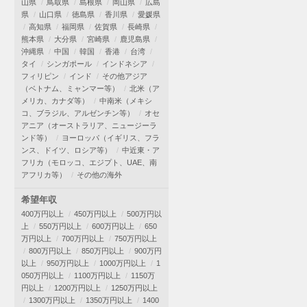
山県
鳥取県
島根県
岡山県
広島
県
山口県
徳島県
香川県
愛媛県
高知県
福岡県
佐賀県
長崎県
熊本県
大分県
宮崎県
鹿児島県
沖縄県
中国
韓国
香港
台湾
タイ
シンガポール
インドネシア
フィリピン
インド
その他アジア
（ベトナム、ミャンマー等）
北米（ア
メリカ、カナダ等）
中南米（メキシ
コ、ブラジル、アルゼンチン等）
オセ
アニア（オーストラリア、ニュージーラ
ンド等）
ヨーロッパ（イギリス、フラ
ンス、ドイツ、ロシア等）
中近東・ア
フリカ（モロッコ、エジプト、UAE、南
アフリカ等）
その他の海外
希望年収
400万円以上
450万円以上
500万円以
上
550万円以上
600万円以上
650
万円以上
700万円以上
750万円以上
800万円以上
850万円以上
900万円
以上
950万円以上
1000万円以上
1
050万円以上
1100万円以上
1150万
円以上
1200万円以上
1250万円以上
1300万円以上
1350万円以上
1400