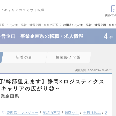
ハイキャリアのスカウト転職
初めて
画系
その他、経営・経営企画・事業企画系
静岡県のその他、経営・経営企画・事業
4
経営企画・事業企画系の転職・求人情報
件
新着のみ
掲載終了間近
掲載期間
26/08/05～26/08/24
可/幹部狙えます】静岡×ロジスティクス
～キャリアの広がり◎～
事業企画系
管理職・マネジャー
英語力不問
転勤なし
土日祝休み
2