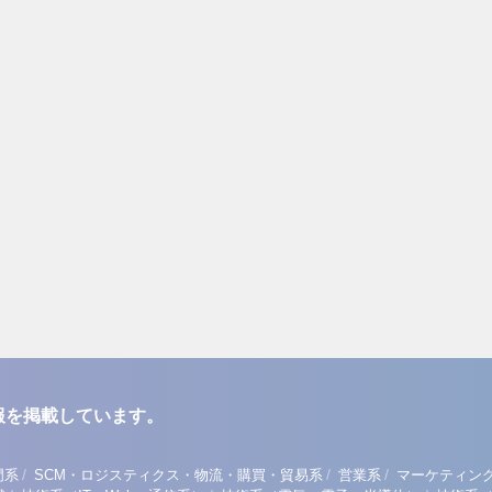
報を掲載しています。
/
/
/
門系
SCM・ロジスティクス・物流・購買・貿易系
営業系
マーケティン