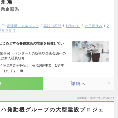
業推進
事業企画系
管理職・マネジャー
英語力不問
転勤なし
土日祝休み
2
児支援制度
はじめとする各種施策の推進を補佐してい
業務例 ・ベンダーとの折衝や企画会議への
には新入社員研修…
う物流事業を中心に、 物流関連事業・製造事
ております。 弊…
り
詳細へ
掲載期間
26/07/29～26/08/11
マハ発動機グループの大型建設プロジェ