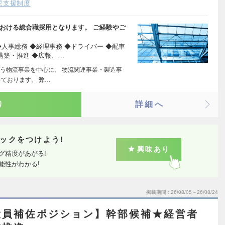
児支援制度
おける総合職採用となります。 ご経験やご
人事総務 ◆経理事務 ◆ドライバー ◆配車
構築・推進 ◆広報、…
う物流事業を中心に、 物流関連事業・製造事
ております。 弊…
り
詳細へ
ックをつけよう!
興味あり
グ精度があがる!
能性がわかる!
掲載期間
26/08/05～26/08/24
役員補佐ポジション】幹部候補★経営者