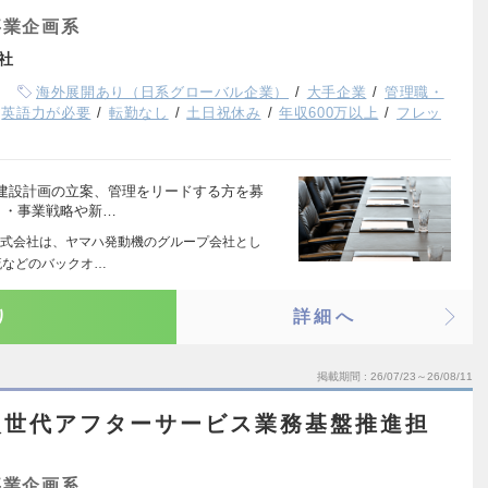
事業企画系
社
海外展開あり（日系グローバル企業）
大手企業
管理職・
英語力が必要
転勤なし
土日祝休み
年収600万以上
フレッ
建設計画の立案、管理をリードする方を募
 ・事業戦略や新…
式会社は、ヤマハ発動機のグループ会社とし
流などのバックオ…
り
詳細へ
掲載期間
26/07/23～26/08/11
次世代アフターサービス業務基盤推進担
事業企画系