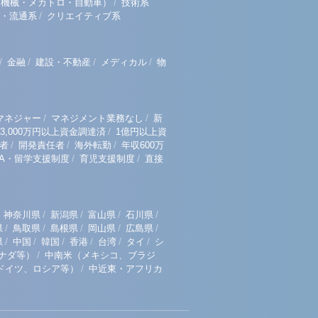
/
（機械・メカトロ・自動車）
技術系
/
・流通系
クリエイティブ系
/
/
/
/
金融
建設・不動産
メディカル
物
/
/
マネジャー
マネジメント業務なし
新
/
3,000万円以上資金調達済
1億円以上資
/
/
/
者
開発責任者
海外転勤
年収600万
/
/
BA・留学支援制度
育児支援制度
直接
/
/
/
/
神奈川県
新潟県
富山県
石川県
/
/
/
/
/
県
鳥取県
島根県
岡山県
広島県
/
/
/
/
/
/
県
中国
韓国
香港
台湾
タイ
シ
/
ナダ等）
中南米（メキシコ、ブラジ
/
ドイツ、ロシア等）
中近東・アフリカ