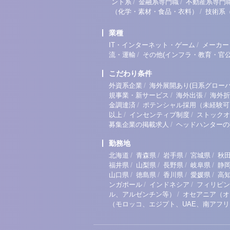
/
/
ント系
金融系専門職
不動産系専門
/
（化学・素材・食品・衣料）
技術系
業種
/
IT・インターネット・ゲーム
メーカー
/
流・運輸
その他(インフラ・教育・官公
こだわり条件
/
外資系企業
海外展開あり(日系グローバ
/
/
規事業・新サービス
海外出張
海外折
/
金調達済
ポテンシャル採用（未経験可
/
/
以上
インセンティブ制度
ストックオ
/
募集企業の掲載求人
ヘッドハンターの
勤務地
/
/
/
/
北海道
青森県
岩手県
宮城県
秋
/
/
/
/
福井県
山梨県
長野県
岐阜県
静
/
/
/
/
山口県
徳島県
香川県
愛媛県
高
/
/
ンガポール
インドネシア
フィリピン
/
ル、アルゼンチン等）
オセアニア（オ
（モロッコ、エジプト、UAE、南アフ