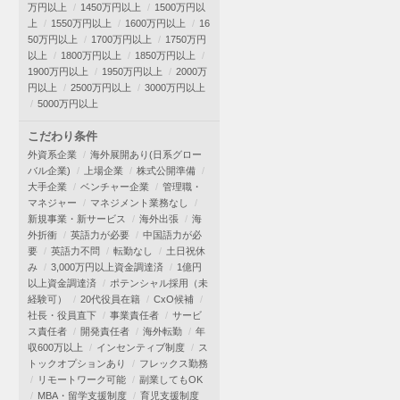
万円以上
1450万円以上
1500万円以
上
1550万円以上
1600万円以上
16
50万円以上
1700万円以上
1750万円
以上
1800万円以上
1850万円以上
1900万円以上
1950万円以上
2000万
円以上
2500万円以上
3000万円以上
5000万円以上
こだわり条件
外資系企業
海外展開あり(日系グロー
バル企業)
上場企業
株式公開準備
大手企業
ベンチャー企業
管理職・
マネジャー
マネジメント業務なし
新規事業・新サービス
海外出張
海
外折衝
英語力が必要
中国語力が必
要
英語力不問
転勤なし
土日祝休
み
3,000万円以上資金調達済
1億円
以上資金調達済
ポテンシャル採用（未
経験可）
20代役員在籍
CxO候補
社長・役員直下
事業責任者
サービ
ス責任者
開発責任者
海外転勤
年
収600万以上
インセンティブ制度
ス
トックオプションあり
フレックス勤務
リモートワーク可能
副業してもOK
MBA・留学支援制度
育児支援制度