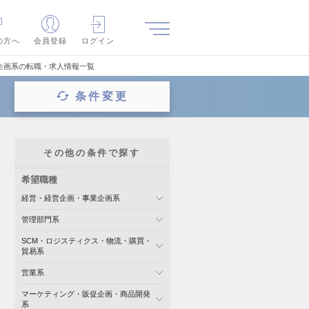
の方へ
会員登録
ログイン
企画系の転職・求人情報一覧
条件変更
その他の条件で探す
希望職種
経営・経営企画・事業企画系
管理部門系
SCM・ロジスティクス・物流・購買・
貿易系
営業系
マーケティング・販促企画・商品開発
系