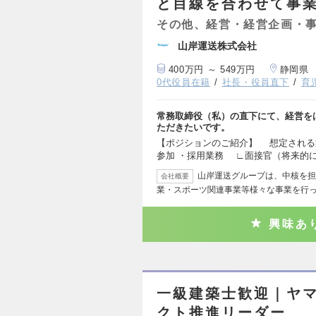
と目線を合わせて事
その他、経営・経営企画・
山岸運送株式会社
400万円 ～ 549万円
静岡県
0代役員在籍
社長・役員直下
育
常務取締役（私）の直下にて、経営を
ただきたいです。
【ポジションのご紹介】 想定される
参加 ・採用業務 ∟面接官（将来的
山岸運送グループは、中核を担
会社概要
業・スポーツ関連事業等様々な事業を行っ
興味あ
一級建築士歓迎｜ヤ
クト推進リーダー