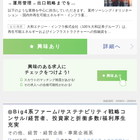
→運用管理→出口戦略までを…
以下のような業務を中心に担当していただきます。 案件ソーシング / オリジネー
ション ・国内外再生可能エネルギー・インフラ案…
大和エナジー・インフラ株式会社（100％大和証券グループ）は、
会社概要
再生可能エネルギーおよびインフラストラクチャーへの投融資を…
興味あり
詳細へ
興味のある求人に
チェックをつけよう!
興味あり
スカウトのマッチング精度があがる!
その求人への合格可能性がわかる!
掲載期間
26/08/01～26/08/19
◎Big4系ファーム/サステナビリティ戦略コ
ンサル/経営者、投資家と折衝多数/福利厚生
充実
その他、経営・経営企画・事業企画系