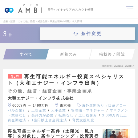
若手ハイキャリアのスカウト転職
金融（証券）のその他、経営・経営企画・事業企画系の転職・求人情報
3
条件変更
件
すべて
新着のみ
掲載終了間近
掲載期間
26/08/04～26/08/17
再生可能エネルギー投資スペシャリス
NEW
ト（大和エナジー・インフラ出向）
その他、経営・経営企画・事業企画系
大和エナジー・インフラ株式会社
600万円 ～ 1499万円
東京都
海外展開あり（日系グロー
バル企業）
上場企業
大手企業
管理職・マネジャー
マネジメン
ト業務なし
英語力が必要
転勤なし
土日祝休み
3,000万円以上
資金調達済
1億円以上資金調達済
育児支援制度
再生可能エネルギー案件（太陽光・風力
等）を対象に、案件ソーシング→投資実行