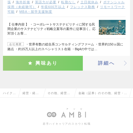
張
海外折衝
英語力が必要
転勤なし
土日祝休み
ポテンシャル
採用（未経験可）
年収600万以上
フレックス勤務
リモートワーク
可能
MBA・留学支援制度
【 仕事内容 】 ・コーポレートサステナビリティに関する民
間企業のサステナビリティ戦略立案等の案件に従事頂く。応
対頂くお客…
・世界有数の総合系コンサルティングファーム ・世界約150ヵ国に
会社概要
拠点 ・約15万人以上のスペシャリスト在籍 ・Big4の中では…
興味あり
詳細へ
ハイクラ
経営・経営
その他、経営・
金融（証券）のその他、経営・経
ス求人T
企画・事業
経営企画・事業
営企画・事業企画系の転職・求人
OP
企画系
企画系
情報一覧
若手ハイキャリアのスカウト転職