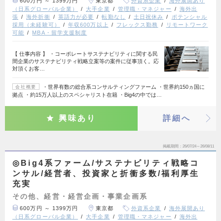
600万円 ～ 1399万円
東京都
外資系企業
海外展開あり
（日系グローバル企業）
大手企業
管理職・マネジャー
海外出
張
海外折衝
英語力が必要
転勤なし
土日祝休み
ポテンシャル
採用（未経験可）
年収600万以上
フレックス勤務
リモートワーク
可能
MBA・留学支援制度
【 仕事内容 】 ・コーポレートサステナビリティに関する民
間企業のサステナビリティ戦略立案等の案件に従事頂く。応
対頂くお客…
・世界有数の総合系コンサルティングファーム ・世界約150ヵ国に
会社概要
拠点 ・約15万人以上のスペシャリスト在籍 ・Big4の中では…
興味あり
詳細へ
掲載期間
26/07/24～26/08/11
◎Big4系ファーム/サステナビリティ戦略コ
ンサル/経営者、投資家と折衝多数/福利厚生
充実
その他、経営・経営企画・事業企画系
600万円 ～ 1399万円
東京都
外資系企業
海外展開あり
（日系グローバル企業）
大手企業
管理職・マネジャー
海外出