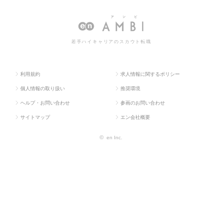
ス求人T
企画・事業
経営企画・事業
営企画・事業企画系の転職・求人
OP
企画系
企画系
情報一覧
若手ハイキャリアのスカウト転職
利用規約
求人情報に関するポリシー
個人情報の取り扱い
推奨環境
ヘルプ・お問い合わせ
参画のお問い合わせ
サイトマップ
エン会社概要
©
en Inc.