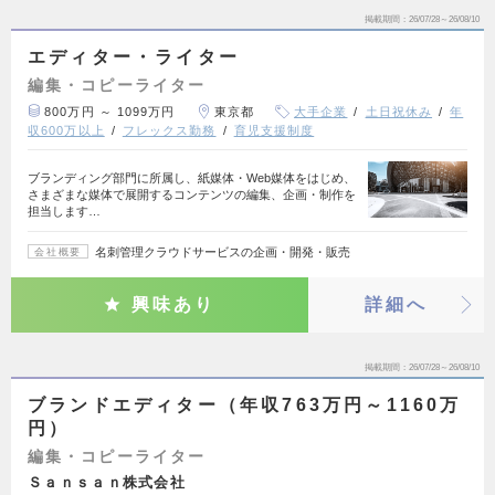
掲載期間
26/07/28～26/08/10
エディター・ライター
編集・コピーライター
800万円 ～ 1099万円
東京都
大手企業
土日祝休み
年
収600万以上
フレックス勤務
育児支援制度
ブランディング部門に所属し、紙媒体・Web媒体をはじめ、
さまざまな媒体で展開するコンテンツの編集、企画・制作を
担当します…
名刺管理クラウドサービスの企画・開発・販売
会社概要
興味あり
詳細へ
掲載期間
26/07/28～26/08/10
ブランドエディター（年収763万円～1160万
円）
編集・コピーライター
Ｓａｎｓａｎ株式会社