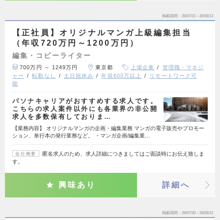
掲載期間
26/07/31～26/08/13
【正社員】オリジナルマンガ上級編集担当
（年収720万円～1200万円）
編集・コピーライター
700万円 ～ 1249万円
東京都
上場企業
管理職・マネジ
ャー
転勤なし
土日祝休み
年収600万以上
リモートワーク可
能
パソナキャリアがおすすめする求人です。
こちらの求人案件以外にも各業界の非公開
求人を多数保有しておりま…
【業務内容】 オリジナルマンガの企画・編集業務 マンガの電子販売やプロモー
ション、単行本の発行業務など。 ・マンガ企画/編集業…
匿名求人のため、求人詳細につきましてはご面談時にお伝え致しま
会社概要
す。
興味あり
詳細へ
掲載期間
26/07/30～26/08/12