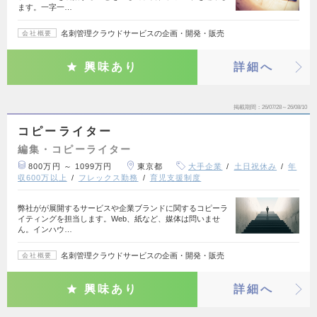
ます。一字一…
名刺管理クラウドサービスの企画・開発・販売
会社概要
興味あり
詳細へ
掲載期間
26/07/28～26/08/10
コピーライター
編集・コピーライター
800万円 ～ 1099万円
東京都
大手企業
土日祝休み
年
収600万以上
フレックス勤務
育児支援制度
弊社がが展開するサービスや企業ブランドに関するコピーラ
イティングを担当します。Web、紙など、媒体は問いませ
ん。インハウ…
名刺管理クラウドサービスの企画・開発・販売
会社概要
興味あり
詳細へ