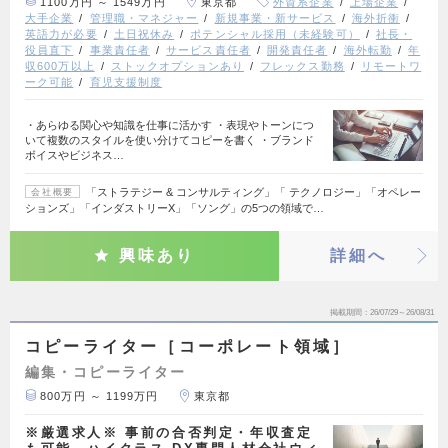
1100万円 ～ 1549万円
東京都
外資系企業
上場企業
大手企業
管理職・マネジャー
新規事業・新サービス
海外折衝
英語力が必要
土日祝休み
ポテンシャル採用（未経験可）
社長・
役員直下
事業責任者
サービス責任者
開発責任者
海外転勤
年
収600万以上
ストックオプションあり
フレックス勤務
リモートワ
ーク可能
育児支援制度
・あらゆる関心や知識を仕事に活かす ・表現やトーンにつ
いて複数のスタイルを使い分けてコピーを書く ・ブランド
ボイスやビジネス…
「ストラテジー & コンサルティング」「 テクノロジー」「オペレー
会社概要
ションズ」「インダストリーX」「ソング」の5つの領域で…
興味あり
詳細へ
掲載期間
26/07/29～26/08/31
コピーライター［コーポレート領域］
編集・コピーライター
800万円 ～ 1199万円
東京都
※厳選求人※ 事前の合否判定・年収査定