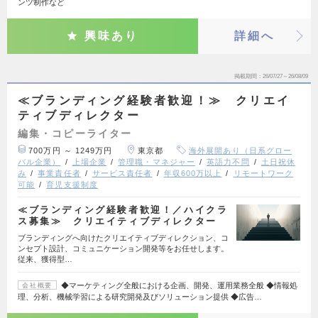
ンツ制作など
興味あり
詳細へ
掲載期間
26/07/27～26/08/09
≪ブランディング経験者歓迎！≫ クリエイ
ティブディレクター
編集・コピーライター
700万円 ～ 1249万円
東京都
海外展開あり（日系グロー
バル企業）
上場企業
管理職・マネジャー
英語力不問
土日祝休
み
事業責任者
サービス責任者
年収600万以上
リモートワーク
可能
育児支援制度
≪ブランディング経験者歓迎！／ハイクラ
ス募集≫ クリエイティブディレクター
ブランディングへ向けたクリエイティブディレクション、コ
ンセプト設計、コミュニケーション開発等をお任せします。
従来、獲得型…
◆マーケティング全般における企画、開発、運用業務全般 ◆情報処
会社概要
理、分析、機械学習による研究開発及びソリューション提供 ◆広告…