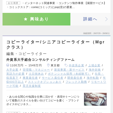
・インターネット関連事業 ・コンテンツ制作事業 【展開サービス】
会社概要
・コミックストア：comic(コミック)とpop(音)の要素…
興味あり
詳細へ
掲載期間
26/07/29～26/08/11
コピーライター/シニアコピーライター（Mgr
クラス）
編集・コピーライター
外資系大手総合コンサルティングファーム
1100万円 ～ 1549万円
東京都
外資系企業
上場企業
大手企業
管理職・マネジャー
新規事業・新サービス
海外折衝
英語力が必要
土日祝休み
ポテンシャル採用（未経験可）
社長・
役員直下
事業責任者
サービス責任者
開発責任者
海外転勤
年
収600万以上
ストックオプションあり
フレックス勤務
リモートワ
ーク可能
育児支援制度
・あらゆる関心や知識を仕事に活かす ・表現やトーンにつ
いて複数のスタイルを使い分けてコピーを書く ・ブランド
ボイスやビジネス…