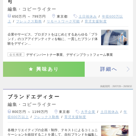
可
編集・コピーライター
650万円 ～ 799万円
東京都
土日祝休み
年収600万以
上
フレックス勤務
リモートワーク可能
育児支援制度
企業やサービス、プロダクトをはじめとするあらゆる「ブラ
ンド」のコアアイデンティティを軸に、一貫したブランド体
験をデザイン…
デザインパートナー事業、デザインプラットフォーム事業
会社概要
興味あり
詳細へ
掲載期間
26/07/28～26/08/10
ブランドエディター
編集・コピーライター
800万円 ～ 1199万円
東京都
大手企業
土日祝休み
年
収600万以上
フレックス勤務
育児支援制度
各種クリエイティブの企画・制作、テキストによるコミュニ
ケーションを統括することを通して、自社ブランドを編集し