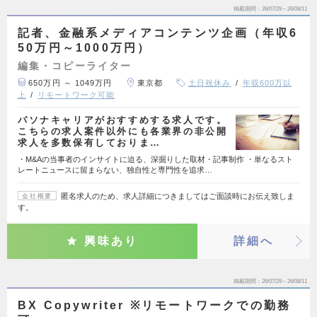
掲載期間
26/07/29～26/08/11
記者、金融系メディアコンテンツ企画（年収6
50万円～1000万円）
編集・コピーライター
650万円 ～ 1049万円
東京都
土日祝休み
年収600万以
上
リモートワーク可能
パソナキャリアがおすすめする求人です。
こちらの求人案件以外にも各業界の非公開
求人を多数保有しておりま…
・M&Aの当事者のインサイトに迫る、深掘りした取材・記事制作 ・単なるスト
レートニュースに留まらない、独自性と専門性を追求…
匿名求人のため、求人詳細につきましてはご面談時にお伝え致しま
会社概要
す。
興味あり
詳細へ
掲載期間
26/07/29～26/08/11
BX Copywriter ※リモートワークでの勤務