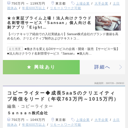
750万円 ～ 1199万円
東京都
上場企業
大手企業
土日
祝休み
年収600万以上
リモートワーク可能
★☆東証プライム上場！法人向けクラウド
名刺管理サービス「Sansan」個人向け名
刺アプリ「Eight…
【パソナキャリア経由での入社実績あり】Sansan株式会社のブランド価値を高
めるため、クリエイティブ制作およびテキストコ…
■働き方を変えるDXサービスの企画・開発・販売 【サービス一覧】
会社概要
■法人向けクラウド名刺管理サービス『Sansan』 ■個人向…
興味あり
詳細へ
掲載期間
26/07/28～26/08/10
コピーライター◆成長SaaSのクリエイティ
ブ発信をリード（年収763万円～1015万円）
編集・コピーライター
Ｓａｎｓａｎ株式会社
750万円 ～ 1049万円
東京都
上場企業
大手企業
土日
祝休み
年収600万以上
リモートワーク可能