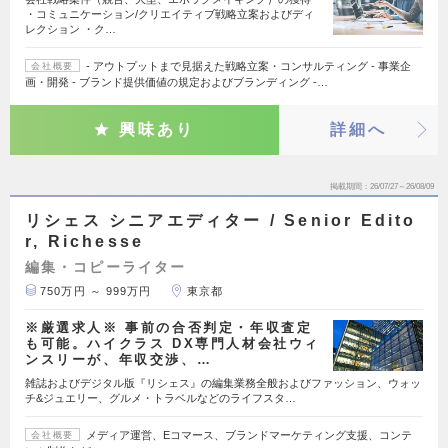
・コミュニケーション/クリエイティブ戦略立案およびディ
レクション ・ク…
- アウトプットまで見据えた戦略立案・コンサルティング - 事業企
会社概要
画・開発 - ブランド提供価値の規定およびブランディング -…
興味あり
詳細へ
掲載期間
26/07/27～26/08/09
リシェス シニアエディター / Senior Edito
r, Richesse
編集・コピーライター
750万円 ～ 999万円
東京都
※厳選求人※ 事前の合否判定・年収査定
も可能。ハイクラス DX専門人材会社ウィ
ンスリーが、年収交渉、…
雑誌およびデジタル版『リシェス』の編集業務全般およびファッション、ウォッ
チ&ジュエリー、グルメ・トラベルなどのライフスタ…
メディア運営、Eコマース、ブランドマーケティング支援、コンテ
会社概要