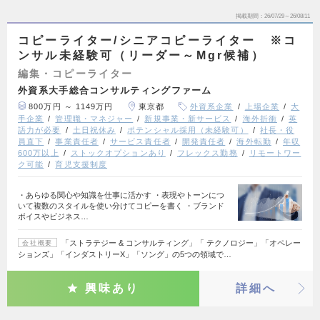
掲載期間
26/07/29～26/08/11
コピーライター/シニアコピーライター ※コ
ンサル未経験可（リーダー～Mgr候補）
編集・コピーライター
外資系大手総合コンサルティングファーム
800万円 ～ 1149万円
東京都
外資系企業
上場企業
大
手企業
管理職・マネジャー
新規事業・新サービス
海外折衝
英
語力が必要
土日祝休み
ポテンシャル採用（未経験可）
社長・役
員直下
事業責任者
サービス責任者
開発責任者
海外転勤
年収
600万以上
ストックオプションあり
フレックス勤務
リモートワー
ク可能
育児支援制度
・あらゆる関心や知識を仕事に活かす ・表現やトーンにつ
いて複数のスタイルを使い分けてコピーを書く ・ブランド
ボイスやビジネス…
「ストラテジー & コンサルティング」「 テクノロジー」「オペレー
会社概要
ションズ」「インダストリーX」「ソング」の5つの領域で…
興味あり
詳細へ