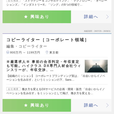
「ストラテジー & コンサルティング」「 テクノロジー」「オペレー
会社概要
ションズ」「インダストリーX」「ソング」の5つの領域で…
興味あり
詳細へ
掲載期間
26/07/29～26/08/31
コピーライター［コーポレート領域］
編集・コピーライター
800万円 ～ 1199万円
東京都
※厳選求人※ 事前の合否判定・年収査定
も可能。ハイクラス DX専門人材会社ウィ
ンスリーが、年収交渉、…
【組織のミッション】 コーポレートブランディング室は、「出会いからイノベ
ーションを生み出す」というミッションの下、Sans…
働き方を変えるDXサービスの企画・開発・販売 「出会いからイノ
会社概要
ベーションを生み出す」をミッションとして掲げ、働き方を変える…
興味あり
詳細へ