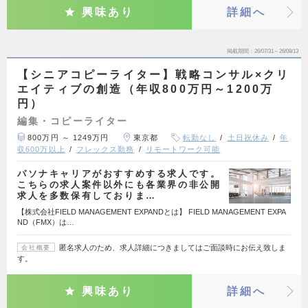
興味あり
詳細へ
掲載期間
26/07/31～26/08/13
【シニアコピーライター】戦略コンサル×クリ
エイティブの創造（年収800万円～1200万
円）
編集・コピーライター
800万円 ～ 1249万円
東京都
転勤なし
土日祝休み
年
収600万以上
フレックス勤務
リモートワーク可能
パソナキャリアがおすすめする求人です。
こちらの求人案件以外にも各業界の非公開
求人を多数保有しておりま…
【株式会社FIELD MANAGEMENT EXPANDとは】 FIELD MANAGEMENT EXPA
ND（FMX）は…
匿名求人のため、求人詳細につきましてはご面談時にお伝え致しま
会社概要
す。
興味あり
詳細へ