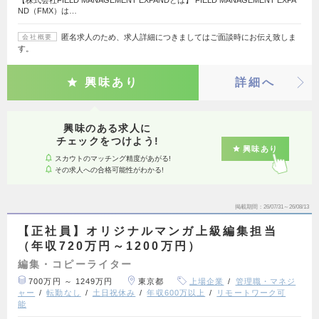
ND（FMX）は…
匿名求人のため、求人詳細につきましてはご面談時にお伝え致しま
会社概要
す。
興味あり
詳細へ
興味のある求人に
チェックをつけよう!
興味あり
スカウトのマッチング精度があがる!
その求人への合格可能性がわかる!
掲載期間
26/07/31～26/08/13
【正社員】オリジナルマンガ上級編集担当
（年収720万円～1200万円）
編集・コピーライター
700万円 ～ 1249万円
東京都
上場企業
管理職・マネジ
ャー
転勤なし
土日祝休み
年収600万以上
リモートワーク可
能