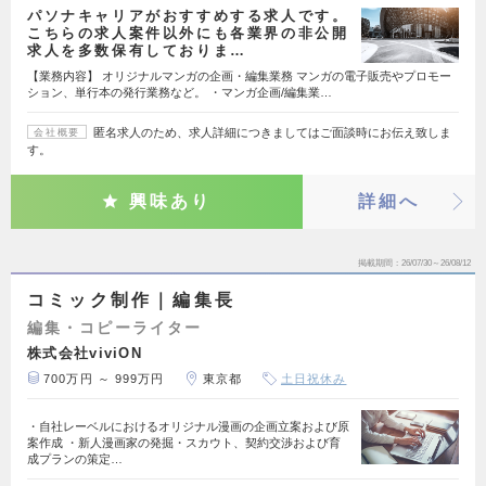
パソナキャリアがおすすめする求人です。
こちらの求人案件以外にも各業界の非公開
求人を多数保有しておりま…
【業務内容】 オリジナルマンガの企画・編集業務 マンガの電子販売やプロモー
ション、単行本の発行業務など。 ・マンガ企画/編集業…
匿名求人のため、求人詳細につきましてはご面談時にお伝え致しま
会社概要
す。
興味あり
詳細へ
掲載期間
26/07/30～26/08/12
コミック制作｜編集長
編集・コピーライター
株式会社viviON
700万円 ～ 999万円
東京都
土日祝休み
・自社レーベルにおけるオリジナル漫画の企画立案および原
案作成 ・新人漫画家の発掘・スカウト、契約交渉および育
成プランの策定…