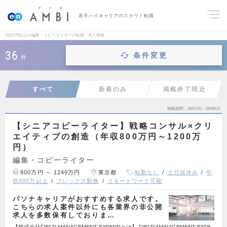
若手ハイキャリアのスカウト転職
650万円以上の編集・コピーライターの転職・求人情報
36
条件変更
件
すべて
新着のみ
掲載終了間近
掲載期間
26/07/31～26/08/13
【シニアコピーライター】戦略コンサル×クリ
エイティブの創造（年収800万円～1200万
円）
編集・コピーライター
800万円 ～ 1249万円
東京都
転勤なし
土日祝休み
年
収600万以上
フレックス勤務
リモートワーク可能
パソナキャリアがおすすめする求人です。
こちらの求人案件以外にも各業界の非公開
求人を多数保有しておりま…
【株式会社FIELD MANAGEMENT EXPANDとは】 FIELD MANAGEMENT EXPA