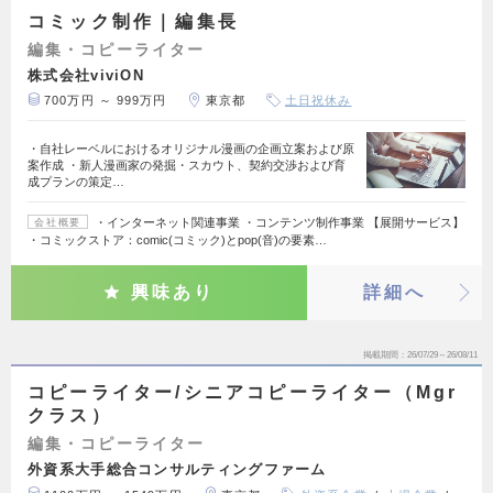
コミック制作｜編集長
編集・コピーライター
株式会社viviON
700万円 ～ 999万円
東京都
土日祝休み
・自社レーベルにおけるオリジナル漫画の企画立案および原
案作成 ・新人漫画家の発掘・スカウト、契約交渉および育
成プランの策定…
・インターネット関連事業 ・コンテンツ制作事業 【展開サービス】
会社概要
・コミックストア：comic(コミック)とpop(音)の要素…
興味あり
詳細へ
掲載期間
26/07/29～26/08/11
コピーライター/シニアコピーライター（Mgr
クラス）
編集・コピーライター
外資系大手総合コンサルティングファーム