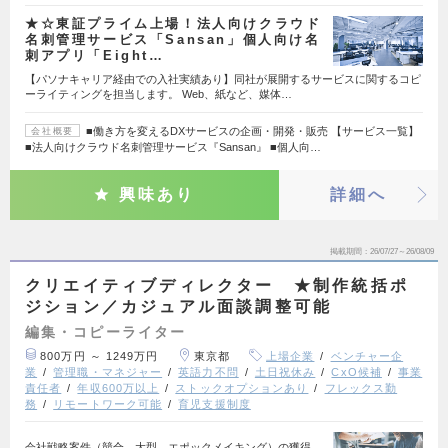
★☆東証プライム上場！法人向けクラウド
名刺管理サービス「Sansan」個人向け名
刺アプリ「Eight…
【パソナキャリア経由での入社実績あり】同社が展開するサービスに関するコピ
ーライティングを担当します。 Web、紙など、媒体…
■働き方を変えるDXサービスの企画・開発・販売 【サービス一覧】
会社概要
■法人向けクラウド名刺管理サービス『Sansan』 ■個人向…
興味あり
詳細へ
掲載期間
26/07/27～26/08/09
クリエイティブディレクター ★制作統括ポ
ジション／カジュアル面談調整可能
編集・コピーライター
800万円 ～ 1249万円
東京都
上場企業
ベンチャー企
業
管理職・マネジャー
英語力不問
土日祝休み
CxO候補
事業
責任者
年収600万以上
ストックオプションあり
フレックス勤
務
リモートワーク可能
育児支援制度
会社戦略案件（競合、大型、エポックメイキング）の獲得