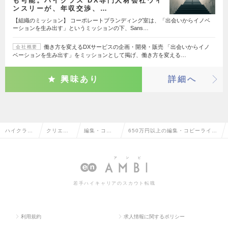
も可能。ハイクラス DX専門人材会社ウィ
ンスリーが、年収交渉、…
【組織のミッション】 コーポレートブランディング室は、「出会いからイノベ
ーションを生み出す」というミッションの下、Sans…
働き方を変えるDXサービスの企画・開発・販売 「出会いからイノ
会社概要
ベーションを生み出す」をミッションとして掲げ、働き方を変える…
興味あり
詳細へ
ハイクラス
クリエイ
編集・コピ
650万円以上の編集・コピーライタ
求人TOP
ティブ系
ーライター
ーの転職・求人情報一覧
若手ハイキャリアのスカウト転職
利用規約
求人情報に関するポリシー