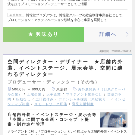
決を担うプロモーションプロデューサーとしてご活躍…
博報堂プロダクツは、博報堂グループの総合制作事業会社として、
会社概要
プロモーション・アクティベーション領域を中心に事業を展開して…
興味あり
詳細へ
掲載期間
26/08/03～26/08/16
空間ディレクター・デザイナー ★店舗内外
装、イベントステージ、展示会等、空間に纏
わるディレクター
プロデューサー・ディレクター（その他）
500万円 ～ 899万円
東京都
海外展開あり（日系グローバ
ル企業）
上場企業
大手企業
マネジメント業務なし
英語力不
問
転勤なし
土日祝休み
ポテンシャル採用（未経験可）
インセ
ンティブ制度
リモートワーク可能
育児支援制度
店舗内外装・イベントステージ・展示会等
『空間』に関する企画・コンセプ ト提
案・制作進行管理
クライアントに対し『プロモーション』という観点から店舗内外装・イベントス