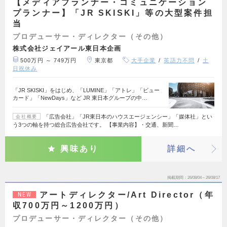
【メディアプランナー・コミュニケーション
プランナー】「JR SKISKI」等の大型案件担
当
プロデューサー・ディレクター（その他）
株式会社ジェイアール東日本企画
500万円 ～ 749万円
東京都
大手企業
英語力不問
土
日祝休み
「JR SKISKI」をはじめ、「LUMINE」「アトレ」「ビュー
カード」「NewDays」など JR 東日本グループの中…
「広告会社」「JR東日本のハウスエージェンシー」「媒体社」とい
会社概要
う3つの軸を持つ総合広告会社です。 【事業内容】・交通、新聞…
興味あり
詳細へ
掲載期間
26/08/04～26/08/17
アートディレクター/Art Director（年
NEW
収700万円～1200万円）
プロデューサー・ディレクター（その他）