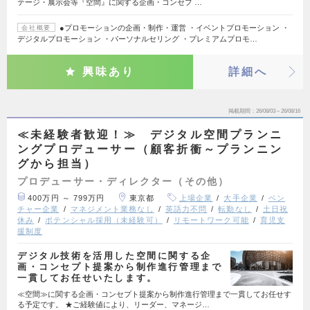
テージ・展示会等『空間』に関する企画・コンセプ …
●プロモーションの企画・制作・運営 ・イベントプロモーション ・
会社概要
デジタルプロモーション ・パーソナルセリング ・プレミアムプロモ…
興味あり
詳細へ
掲載期間
26/08/03～26/08/16
≪未経験者歓迎！≫ デジタル空間プランニ
ングプロデューサー（顧客折衝～プランニン
グから担当）
プロデューサー・ディレクター（その他）
400万円 ～ 799万円
東京都
上場企業
大手企業
ベン
チャー企業
マネジメント業務なし
英語力不問
転勤なし
土日祝
休み
ポテンシャル採用（未経験可）
リモートワーク可能
育児支
援制度
デジタル技術を活用した空間に関する企
画・コンセプト提案から制作進行管理まで
一貫してお任せいたします。
≪空間≫に関する企画・コンセプト提案から制作進行管理まで一貫してお任せす
る予定です。 ★ご経験値により、リーダー、マネージ…