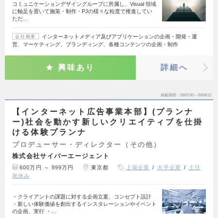
コミュニケーションデザイングループに所属し、Visual 領域
に軸足を置いて施策・制作・PJの様々な粒度で推進してい
ただ…
インターネットメディア及びアプリケーションの企画・開発・運
会社概要
営、マーケティング、ブランディング、各種コンテンツの企画・制作
興味あり
詳細へ
掲載期間
26/07/30～26/08/12
【インターネット広告事業本部】(プランナ
ー)社会を動かす新しいクリエイティブを仕掛
ける体験プランナ
プロデューサー・ディレクター（その他）
株式会社サイバーエージェント
600万円 ～ 999万円
東京都
上場企業
大手企業
土日
祝休み
・クライアントの課題に対する企画立案、コンセプト設計
・新しい体験価値を創出するインスタレーションやイベント
の企画、実行 ・…