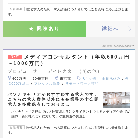
匿名求人のため、求人詳細につきましてはご面談時にお伝え致しま
会社概要
す。
興味あり
詳細へ
掲載期間
26/08/04～26/08/17
メディアコンサルタント（年収600万円
NEW
～1000万円）
プロデューサー・ディレクター（その他）
600万円 ～ 1049万円
東京都
大手企業
土日祝休み
年
収600万以上
フレックス勤務
リモートワーク可能
パソナキャリアがおすすめする求人です。
こちらの求人案件以外にも各業界の非公開
求人を多数保有しておりま…
【パソナキャリア経由での入社実績あり】クライアントであるメディア企業（W
eb媒体・新聞社など）に対して、収益構造の見直し…
匿名求人のため、求人詳細につきましてはご面談時にお伝え致しま
会社概要
す。