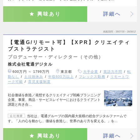
興味あり
詳細へ
掲載期間
26/07/30～26/08/12
【電通G/リモート可】【XPR】クリエイティ
ブストラテジスト
プロデューサー・ディレクター（その他）
株式会社電通デジタル
600万円 ～ 1799万円
東京都
大手企業
英語力不問
転
勤なし
土日祝休み
年収600万以上
フレックス勤務
リモートワ
ーク可能
育児支援制度
社会価値を創造／発想するクリエイティブ戦略プランニング
企業、事業、商品・サービスレイヤーにおけるクライアント
課題と向き合…
当社は、電通グループの国内最大規模の総合デジタルファームで
会社概要
す。「人の心を動かし、価値を創造し、世界のあり方を変える。」を…
興味あり
詳細へ