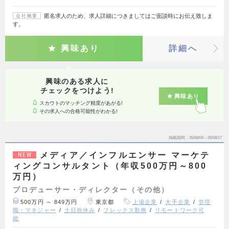
匿名求人のため、求人詳細につきましてはご面談時にお伝え致しま
会社概要
す。
興味あり
詳細へ
興味のある求人に
チェックをつけよう!
興味あり
スカウトのマッチング精度があがる!
その求人への合格可能性がわかる!
掲載期間
26/08/04～26/08/17
メディア／インフルエンサー マーケテ
NEW
ィングコンサルタント（年収500万円～800
万円）
プロデューサー・ディレクター（その他）
500万円 ～ 849万円
東京都
上場企業
大手企業
管理
職・マネジャー
土日祝休み
フレックス勤務
リモートワーク可
能