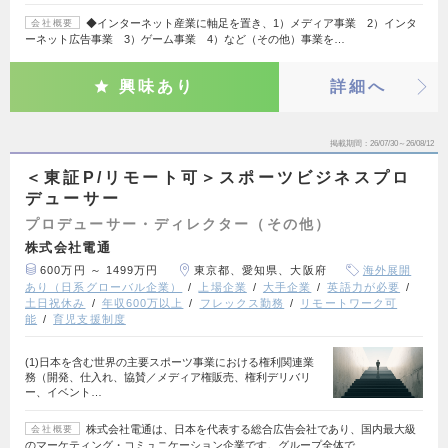
◆インターネット産業に軸足を置き、1）メディア事業 2）インタ
会社概要
ーネット広告事業 3）ゲーム事業 4）など（その他）事業を…
興味あり
詳細へ
掲載期間
26/07/30～26/08/12
＜東証P/リモート可＞スポーツビジネスプロ
デューサー
プロデューサー・ディレクター（その他）
株式会社電通
600万円 ～ 1499万円
東京都、愛知県、大阪府
海外展開
あり（日系グローバル企業）
上場企業
大手企業
英語力が必要
土日祝休み
年収600万以上
フレックス勤務
リモートワーク可
能
育児支援制度
(1)日本を含む世界の主要スポーツ事業における権利関連業
務（開発、仕入れ、協賛／メディア権販売、権利デリバリ
ー、イベント…
株式会社電通は、日本を代表する総合広告会社であり、国内最大級
会社概要
のマーケティング・コミュニケーション企業です。グループ全体で…