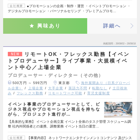
●プロモーションの企画・制作・運営 ・イベントプロモーション ・
会社概要
デジタルプロモーション ・パーソナルセリング ・プレミアムプロモ…
興味あり
詳細へ
掲載期間
26/08/02～26/08/18
リモートOK・フレックス勤務【イベン
NEW
トプロデューサー】ライブ事業・大規模イベ
ント中心／上場企業
プロデューサー・ディレクター（その他）
500万円 ～ 599万円
東京都
海外展開あり（日系グローバ
ル企業）
上場企業
大手企業
英語力不問
転勤なし
土日祝休
み
フレックス勤務
リモートワーク可能
育児支援制度
イベント事業のプロデューサーとして、ビ
ジネス視点やプロモーション視点を持ちな
がら、プロジェクト進行が…
【具体的な業務】 イベント企画立案 イベント全体のタスク管理 スケジュール調
整 社内外関係者との連携、調整業務 イベント当日の運営…
【事業内容】 ネットワークエンタテインメントコンテンツ 及びシス
会社概要