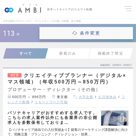
若手ハイキャリアのスカウト転職
大手企業のプロデューサー・ディレクター（その他）の転職・求人情報
113
条件変更
件
すべて
新着のみ
掲載終了間近
掲載期間
26/08/04～26/08/17
クリエイティブプランナー（デジタル×
NEW
マス領域）（年収500万円～850万円）
プロデューサー・ディレクター（その他）
500万円 ～ 899万円
東京都
大手企業
土日祝休み
フ
レックス勤務
リモートワーク可能
パソナキャリアがおすすめする求人です。
こちらの求人案件以外にも各業界の非公開
求人を多数保有しておりま…
【パソナキャリア経由での入社実績あり】顧客のマーケティング課題解決に向け
て、戦略立案・プランニング・ディレクション・効果…