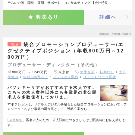
テムの企画、開発、運用、サポート、コンサルティング 【会社特長…
興味あり
詳細へ
掲載期間
26/07/31～26/08/13
統合プロモーションプロデューサー/エ
NEW
グゼクティブポジション（年収800万円～12
00万円）
プロデューサー・ディレクター（その他）
800万円 ～ 1249万円
東京都
大手企業
転勤なし
土日
祝休み
年収600万以上
フレックス勤務
リモートワーク可能
パソナキャリアがおすすめする求人です。
こちらの求人案件以外にも各業界の非公開
求人を多数保有しておりま…
本ポジションは、リアルとデジタルを融合した統合プロモーションにおいて、プ
ロジェクトおよび事業の司令塔として、戦略立案から…
匿名求人のため、求人詳細につきましてはご面談時にお伝え致しま
会社概要
す。