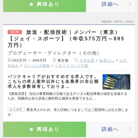
興味あり
詳細へ
掲載期間
26/07/31～26/08/13
放送・配信技術｜メンバー（東京）
NEW
【ジェイ・スポーツ】（年収575万円～895
万円）
プロデューサー・ディレクター（その他）
550万円 ～ 899万円
東京都
大手企業
転勤なし
土日
祝休み
フレックス勤務
リモートワーク可能
パソナキャリアがおすすめする求人です。
こちらの求人案件以外にも各業界の非公開
求人を多数保有しておりま…
【募集背景】 当社の事業戦略の主軸であるデジタル配信事業の成長を加速する
ため、戦略的な加入促進と解約防止施策を推進できる人…
匿名求人のため、求人詳細につきましてはご面談時にお伝え致しま
会社概要
す。
興味あり
詳細へ