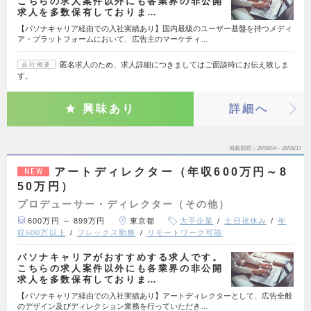
こちらの求人案件以外にも各業界の非公開
求人を多数保有しておりま…
【パソナキャリア経由での入社実績あり】国内最級のユーザー基盤を持つメディ
ア・プラットフォームにおいて、広告主のマーケティ…
匿名求人のため、求人詳細につきましてはご面談時にお伝え致しま
会社概要
す。
興味あり
詳細へ
掲載期間
26/08/04～26/08/17
アートディレクター（年収600万円～8
NEW
50万円）
プロデューサー・ディレクター（その他）
600万円 ～ 899万円
東京都
大手企業
土日祝休み
年
収600万以上
フレックス勤務
リモートワーク可能
パソナキャリアがおすすめする求人です。
こちらの求人案件以外にも各業界の非公開
求人を多数保有しておりま…
【パソナキャリア経由での入社実績あり】アートディレクターとして、広告全般
のデザイン及びディレクション業務を行っていただき…