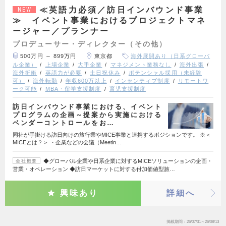
≪英語力必須／訪日インバウンド事業
NEW
≫ イベント事業におけるプロジェクトマネ
ージャー／プランナー
プロデューサー・ディレクター（その他）
500万円 ～ 899万円
東京都
海外展開あり（日系グローバ
ル企業）
上場企業
大手企業
マネジメント業務なし
海外出張
海外折衝
英語力が必要
土日祝休み
ポテンシャル採用（未経験
可）
海外転勤
年収600万以上
インセンティブ制度
リモートワ
ーク可能
MBA・留学支援制度
育児支援制度
訪日インバウンド事業における、イベント
プログラムの企画～提案から実施における
ベンダーコントロールをお…
同社が手掛ける訪日向けの旅行業やMICE事業と連携するポジションです。 ※＜
MICEとは？＞ ・企業などの会議（Meetin…
◆グローバル企業や日系企業に対するMICEソリューションの企画・
会社概要
営業・オペレーション ◆訪日マーケットに対する付加価値型旅…
興味あり
詳細へ
掲載期間
26/07/31～26/08/13