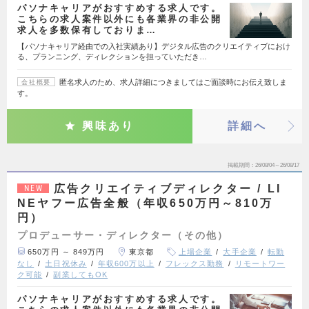
パソナキャリアがおすすめする求人です。
こちらの求人案件以外にも各業界の非公開
求人を多数保有しておりま…
【パソナキャリア経由での入社実績あり】デジタル広告のクリエイティブにおけ
る、プランニング、ディレクションを担っていただき…
匿名求人のため、求人詳細につきましてはご面談時にお伝え致しま
会社概要
す。
興味あり
詳細へ
掲載期間
26/08/04～26/08/17
広告クリエイティブディレクター / LI
NEW
NEヤフー広告全般（年収650万円～810万
円）
プロデューサー・ディレクター（その他）
650万円 ～ 849万円
東京都
上場企業
大手企業
転勤
なし
土日祝休み
年収600万以上
フレックス勤務
リモートワー
ク可能
副業してもOK
パソナキャリアがおすすめする求人です。