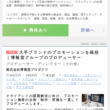
＜主な業務＞ ・タイアップ広告の制作ディレクション ・クライアントへの企画
提案、取材撮影の進行、制作物の進行管理、制作物のク…
新聞を中核とする事業持ち株会社。雑誌、書籍、電子メディア、デ
会社概要
ータベースサービス、 速報、電波、映像、経済・文化事業などを展…
興味あり
詳細へ
掲載期間
26/08/03～26/08/16
大手ブランドのプロモーションを統括
NEW
｜博報堂グループのプロデューサー
プロデューサー・ディレクター（その他）
株式会社博報堂プロダクツ
600万円 ～ 999万円
東京都
海外展開あり（日系グローバ
ル企業）
大手企業
マネジメント業務なし
新規事業・新サービ
ス
土日祝休み
年収600万以上
フレックス勤務
リモートワーク
可能
育児支援制度
クライアントの課題解決に向け、プロモー
ション施策の企画・制作・実施を一貫して
プロデュースします。
博報堂グループにおけるプロモーション領域の最前線で、クライアントの課題解