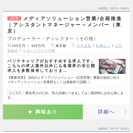
掲載期間
26/07/31～26/08/13
メディアソリューション営業/企画推進
NEW
｜アシスタントマネージャー～メンバー（東
京）
プロデューサー・ディレクター（その他）
550万円 ～ 949万円
東京都
大手企業
転勤なし
土日
祝休み
リモートワーク可能
パソナキャリアがおすすめする求人です。
こちらの求人案件以外にも各業界の非公開
求人を多数保有しておりま…
【募集背景】 当社のメディアソリューション（広告営業）事業の強化に向け、
メディアソリューション営業部もしくは推進部で活躍い…
匿名求人のため、求人詳細につきましてはご面談時にお伝え致しま
会社概要
す。
興味あり
詳細へ
掲載期間
26/07/31～26/08/13