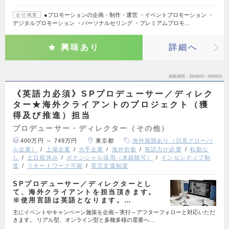
●プロモーションの企画・制作・運営 ・イベントプロモーション ・
会社概要
デジタルプロモーション ・パーソナルセリング ・プレミアムプロモ…
興味あり
詳細へ
掲載期間
26/08/03～26/08/16
《英語力必須》SPプロデューサー／ディレク
ター★海外クライアントのプロジェクト（獲
得及び推進）担当
プロデューサー・ディレクター（その他）
400万円 ～ 749万円
東京都
海外展開あり（日系グローバ
ル企業）
上場企業
大手企業
海外折衝
英語力が必要
転勤な
し
土日祝休み
ポテンシャル採用（未経験可）
インセンティブ制
度
リモートワーク可能
育児支援制度
SPプロデューサー／ディレクターとし
て、海外クライアントを担当頂きます。
※使用言語は英語となります。…
主にイベントやキャンペーン施策を企画～実行～アフターフォローと対応いただ
きます。 リアル型、オンライン型と多種多様の需要へ…