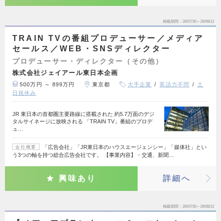
掲載期間
26/07/30～26/08/12
TRAIN TVの番組プロデューサー／メディア
セールス／WEB・SNSディレクター
プロデューサー・ディレクター（その他）
株式会社ジェイアール東日本企画
500万円 ～ 899万円
東京都
大手企業
英語力不問
土
日祝休み
JR 東日本の首都圏主要路線に搭載された 約5.7万面のデジ
タルサイネージに放映される 「TRAIN TV」番組のプロデ
ュ…
「広告会社」「JR東日本のハウスエージェンシー」「媒体社」とい
会社概要
う3つの軸を持つ総合広告会社です。 【事業内容】・交通、新聞…
興味あり
詳細へ
掲載期間
26/07/30～26/08/12