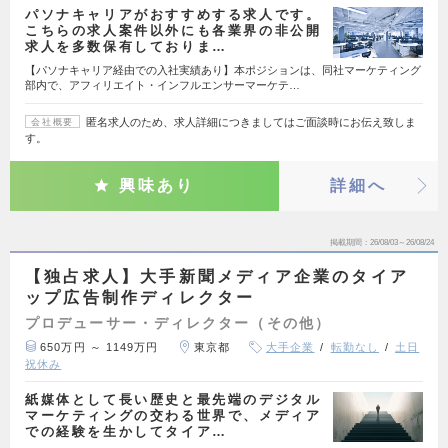
パソナキャリアがおすすめする求人です。
こちらの求人案件以外にも各業界の非公開
求人を多数保有しておりま…
【パソナキャリア経由での入社実績あり】本ポジションは、同社マーケティング
部内で、アフィリエイト・インフルエンサーマーケテ…
匿名求人のため、求人詳細につきましてはご面談時にお伝え致しま
会社概要
す。
興味あり
詳細へ
掲載期間
26/08/03～26/08/24
【独占求人】大手新聞メディア企業のタイア
ップ広告制作ディレクター
プロデューサー・ディレクター（その他）
650万円 ～ 1149万円
東京都
大手企業
転勤なし
土日
祝休み
紙媒体として長い歴史と最先端のデジタル
マーケティングの交わる世界で、メディア
での経験を生かしてタイア…