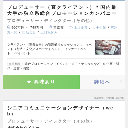
プロデューサー（直クライアント）＊国内最
大手の独立系総合プロモーションカンパニー
プロデューサー・ディレクター（その他）
500万円 ～ 749万円
東京都
上場企業
大手企業
英語
力不問
転勤なし
土日祝休み
クライアント（事業会社）の課題解決をミッションに、イベ
ント（行政・文化／スポーツイベント、 インナーイベン
ト、PRイベント…
総合プロモーション（イベント・ＳＰ・デジタルなど）の企画・制
会社概要
作・運営・演出
興味あり
詳細へ
掲載期間
26/07/30～26/08/12
シニアコミュニケーションデザイナー（we
b）
プロデューサー・ディレクター（その他）
株式会社タイミー