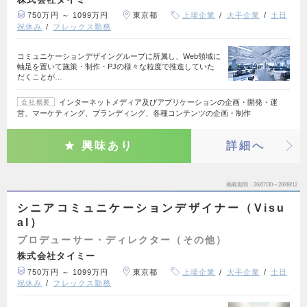
750万円 ～ 1099万円
東京都
上場企業
大手企業
土日
祝休み
フレックス勤務
コミュニケーションデザイングループに所属し、Web領域に
軸足を置いて施策・制作・PJの様々な粒度で推進していた
だくことが…
インターネットメディア及びアプリケーションの企画・開発・運
会社概要
営、マーケティング、ブランディング、各種コンテンツの企画・制作
興味あり
詳細へ
掲載期間
26/07/30～26/08/12
シニアコミュニケーションデザイナー（Visu
al）
プロデューサー・ディレクター（その他）
株式会社タイミー
750万円 ～ 1099万円
東京都
上場企業
大手企業
土日
祝休み
フレックス勤務