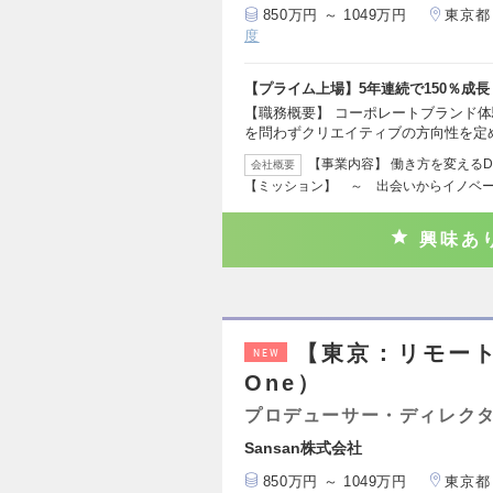
850万円 ～ 1049万円
東京都
度
【プライム上場】5年連続で150％成長
【職務概要】 コーポレートブランド体
を問わずクリエイティブの方向性を定
【事業内容】 働き方を変える
会社概要
【ミッション】 ～ 出会いからイノベ
興味あ
【東京：リモート】
NEW
One）
プロデューサー・ディレクタ
Sansan株式会社
850万円 ～ 1049万円
東京都