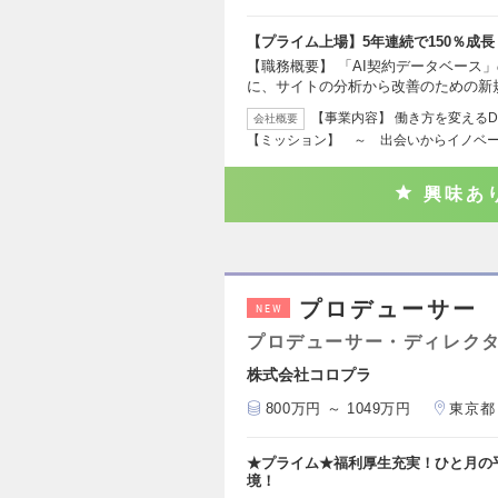
【プライム上場】5年連続で150％成長
【職務概要】 「AI契約データベース
に、サイトの分析から改善のための新
【事業内容】 働き方を変える
会社概要
【ミッション】 ～ 出会いからイノベ
興味あ
プロデューサー
NEW
プロデューサー・ディレクタ
株式会社コロプラ
800万円 ～ 1049万円
東京都
★プライム★福利厚生充実！ひと月の
境！