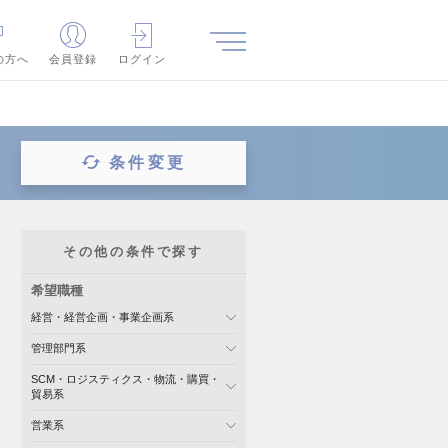
の方へ
会員登録
ログイン
条件変更
その他の条件で探す
希望職種
経営・経営企画・事業企画系
管理部門系
SCM・ロジスティクス・物流・購買・
貿易系
営業系