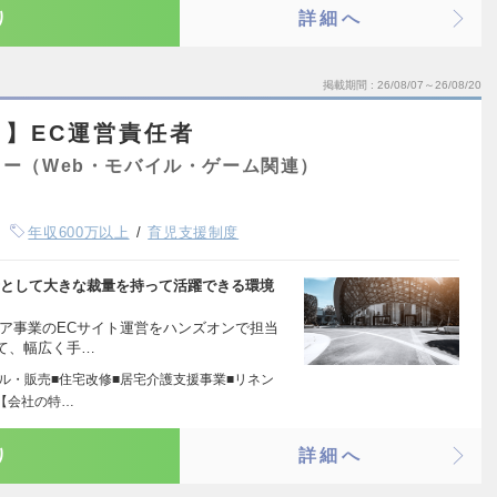
り
詳細へ
掲載期間
26/08/07～26/08/20
】EC運営責任者
ー（Web・モバイル・ゲーム関連）
年収600万以上
育児支援制度
者として大きな裁量を持って活躍できる環境
ア事業のECサイト運営をハンズオンで担当
て、幅広く手…
タル・販売■住宅改修■居宅介護支援事業■リネン
【会社の特…
り
詳細へ