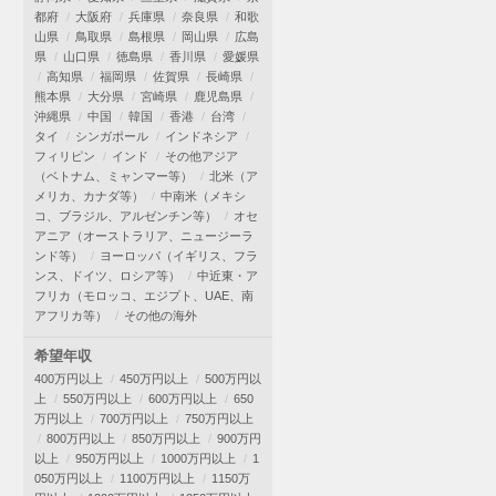
都府
大阪府
兵庫県
奈良県
和歌
山県
鳥取県
島根県
岡山県
広島
県
山口県
徳島県
香川県
愛媛県
高知県
福岡県
佐賀県
長崎県
熊本県
大分県
宮崎県
鹿児島県
沖縄県
中国
韓国
香港
台湾
タイ
シンガポール
インドネシア
フィリピン
インド
その他アジア
（ベトナム、ミャンマー等）
北米（ア
メリカ、カナダ等）
中南米（メキシ
コ、ブラジル、アルゼンチン等）
オセ
アニア（オーストラリア、ニュージーラ
ンド等）
ヨーロッパ（イギリス、フラ
ンス、ドイツ、ロシア等）
中近東・ア
フリカ（モロッコ、エジプト、UAE、南
アフリカ等）
その他の海外
希望年収
400万円以上
450万円以上
500万円以
上
550万円以上
600万円以上
650
万円以上
700万円以上
750万円以上
800万円以上
850万円以上
900万円
以上
950万円以上
1000万円以上
1
050万円以上
1100万円以上
1150万