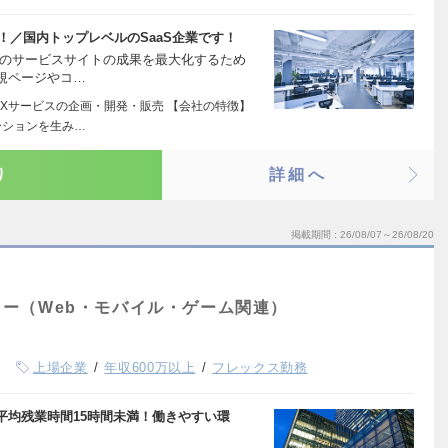
！／国内トップレベルのSaaS企業です！
」のサービスサイトの成果を最大化するため
規ページやコ…
DXサービスの企画・開発・販売 【会社の特徴】
ーションを生み…
り
詳細へ
掲載期間
26/08/07～26/08/20
ー（Web・モバイル・ゲーム関連）
上場企業
年収600万以上
フレックス勤務
平均残業時間15時間未満！働きやすい環