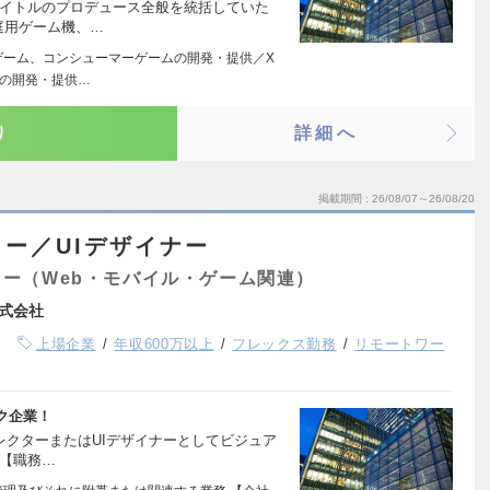
タイトルのプロデュース全般を統括していた
庭用ゲーム機、…
ゲーム、コンシューマーゲームの開発・提供／X
の開発・提供…
り
詳細へ
掲載期間
26/08/07～26/08/20
ー／UIデザイナー
ー（Web・モバイル・ゲーム関連）
式会社
上場企業
年収600万以上
フレックス勤務
リモートワー
ク企業！
ィレクターまたはUIデザイナーとしてビジュア
 【職務…