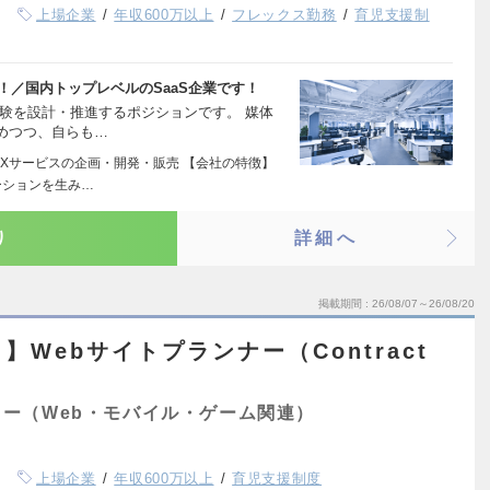
上場企業
年収600万以上
フレックス勤務
育児支援制
！／国内トップレベルのSaaS企業です！
験を設計・推進するポジションです。 媒体
めつつ、自らも…
DXサービスの企画・開発・販売 【会社の特徴】
ーションを生み…
り
詳細へ
掲載期間
26/08/07～26/08/20
Webサイトプランナー（Contract
ー（Web・モバイル・ゲーム関連）
上場企業
年収600万以上
育児支援制度