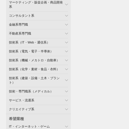
マーケティング・販促企画・商品開発
系
コンサルタント系
金融系専門職
不動産系専門職
技術系（IT・Web・通信系）
技術系（電気・電子・半導体）
技術系（機械・メカトロ・自動車）
技術系（化学・素材・食品・衣料）
技術系（建築・設備・土木・プラン
ト）
技術・専門職系（メディカル）
サービス・流通系
クリエイティブ系
希望業種
IT・インターネット・ゲーム