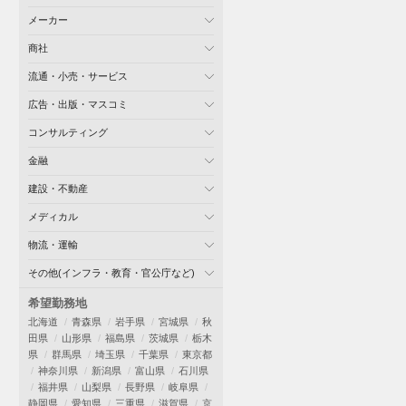
メーカー
商社
流通・小売・サービス
広告・出版・マスコミ
コンサルティング
金融
建設・不動産
メディカル
物流・運輸
その他(インフラ・教育・官公庁など)
希望勤務地
北海道
青森県
岩手県
宮城県
秋
田県
山形県
福島県
茨城県
栃木
県
群馬県
埼玉県
千葉県
東京都
神奈川県
新潟県
富山県
石川県
福井県
山梨県
長野県
岐阜県
静岡県
愛知県
三重県
滋賀県
京