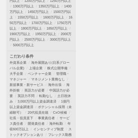
円以上
1200万円以上
1250万円以上
1300万円以上
1350万円以上
1400
万円以上
1450万円以上
1500万円以
上
1550万円以上
1600万円以上
16
50万円以上
1700万円以上
1750万円
以上
1800万円以上
1850万円以上
1900万円以上
1950万円以上
2000万
円以上
2500万円以上
3000万円以上
5000万円以上
こだわり条件
外資系企業
海外展開あり(日系グロー
バル企業)
上場企業
株式公開準備
大手企業
ベンチャー企業
管理職・
マネジャー
マネジメント業務なし
新規事業・新サービス
海外出張
海
外折衝
英語力が必要
中国語力が必
要
英語力不問
転勤なし
土日祝休
み
3,000万円以上資金調達済
1億円
以上資金調達済
ポテンシャル採用（未
経験可）
20代役員在籍
CxO候補
社長・役員直下
事業責任者
サービ
ス責任者
開発責任者
海外転勤
年
収600万以上
インセンティブ制度
ス
トックオプションあり
フレックス勤務