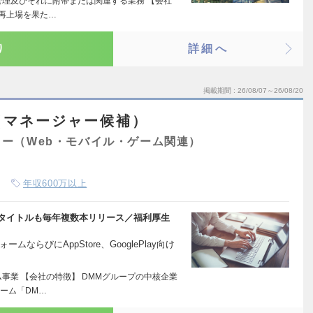
管理及びそれに附帯または関連する業務 【会社
に再上場を果た…
り
詳細へ
掲載期間
26/08/07～26/08/20
（マネージャー候補）
ー（Web・モバイル・ゲーム関連）
年収600万以上
規タイトルも毎年複数本リリース／福利厚生
ならびにAppStore、GooglePlay向け
事業 【会社の特徴】 DMMグループの中核企業
ーム「DM…