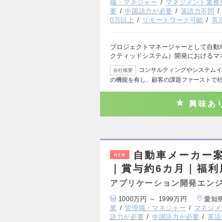
職・マネジャー
マネジメント業務
要
中国語力が必要
英語力不問
0万以上
リモートワーク可能
育
プロジェクトマネージャーとして自動
クティッドシステム）開発におけるマ
コンサルティングやシステムイ
会社概要
の機能を有し、顧客の課題ファーストで
興味あ
自動車メーカー
NEW
｜賞与約6カ月｜福利
アプリケーション開発エン
1000万円 ～ 1999万円
愛知
業
管理職・マネジャー
マネジメ
語力が必要
中国語力が必要
英語