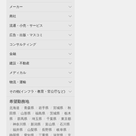
メーカー
商社
流通・小売・サービス
広告・出版・マスコミ
コンサルティング
金融
建設・不動産
メディカル
物流・運輸
その他(インフラ・教育・官公庁など)
希望勤務地
北海道
青森県
岩手県
宮城県
秋
田県
山形県
福島県
茨城県
栃木
県
群馬県
埼玉県
千葉県
東京都
神奈川県
新潟県
富山県
石川県
福井県
山梨県
長野県
岐阜県
静岡県
愛知県
三重県
滋賀県
京