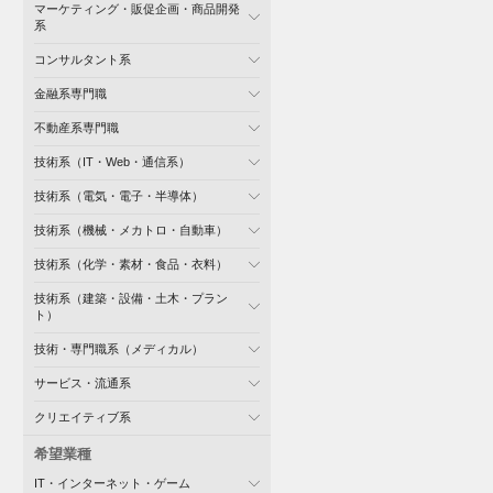
マーケティング・販促企画・商品開発
系
コンサルタント系
金融系専門職
不動産系専門職
技術系（IT・Web・通信系）
技術系（電気・電子・半導体）
技術系（機械・メカトロ・自動車）
技術系（化学・素材・食品・衣料）
技術系（建築・設備・土木・プラン
ト）
技術・専門職系（メディカル）
サービス・流通系
クリエイティブ系
希望業種
IT・インターネット・ゲーム