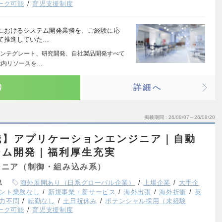
ーク可能
育児支援制度
におけるシステム開発業務を、ご経験に応
て推進していた…
ンテグレート、研究開発、自社製品開発すべて
社内リソースを…
り
詳細へ
掲載期間
26/08/07～26/08/20
職】アプリケーションエンジニア｜自動
テム開発｜福利厚生充実
ジニア（制御・組み込み系）
県
海外展開あり（日系グローバル企業）
上場企業
大手企
ント業務なし
新規事業・新サービス
海外出張
海外折衝
英
力不問
転勤なし
土日祝休み
ポテンシャル採用（未経験
ーク可能
育児支援制度