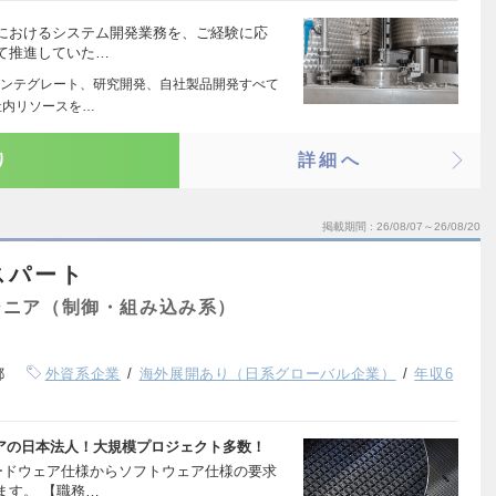
におけるシステム開発業務を、ご経験に応
て推進していた…
ンテグレート、研究開発、自社製品開発すべて
社内リソースを…
り
詳細へ
掲載期間
26/08/07～26/08/20
スパート
ジニア（制御・組み込み系）
都
外資系企業
海外展開あり（日系グローバル企業）
年収6
ェアの日本法人！大規模プロジェクト多数！
ードウェア仕様からソフトウェア仕様の要求
ます。 【職務…