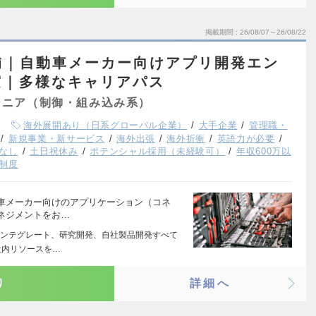
掲載期間
26/08/07～26/08/22
補｜自動車メーカー向けアプリ開発エン
実｜多様なキャリアパス
ジニア（制御・組み込み系）
海外展開あり（日系グローバル企業）
大手企業
管理職・
新規事業・新サービス
海外出張
海外折衝
英語力が必要
なし
土日祝休み
ポテンシャル採用（未経験可）
年収600万以
制度
車メーカー向けのアプリケーション（コネ
ネジメントをお…
ンテグレート、研究開発、自社製品開発すべて
社内リソースを…
り
詳細へ