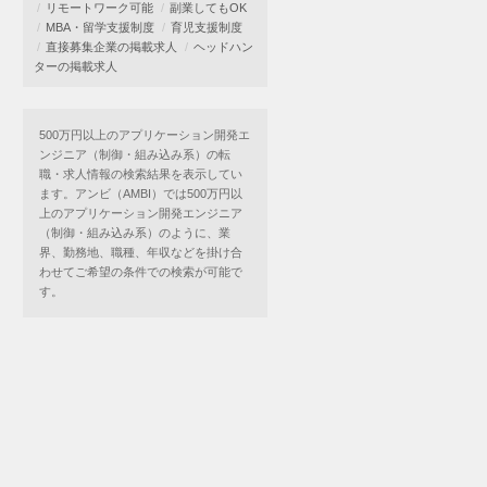
リモートワーク可能
副業してもOK
MBA・留学支援制度
育児支援制度
直接募集企業の掲載求人
ヘッドハン
ターの掲載求人
500万円以上のアプリケーション開発エ
ンジニア（制御・組み込み系）の転
職・求人情報の検索結果を表示してい
ます。アンビ（AMBI）では500万円以
上のアプリケーション開発エンジニア
（制御・組み込み系）のように、業
界、勤務地、職種、年収などを掛け合
わせてご希望の条件での検索が可能で
す。