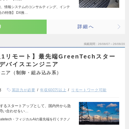
発、情報システムのコンサルティング、インテ
の特徴】 DX推…
り
詳細へ
掲載期間
26/08/07～26/08/20
1リモート】最先端GreenTechスター
Tデバイスエンジニア
ジニア（制御・組み込み系）
都
英語力が必要
年収600万以上
リモートワーク可能
開するスタートアップとして、国内外から急
問い合わせをい…
limatetech・フィジカルAIの最先端を行くテクノ