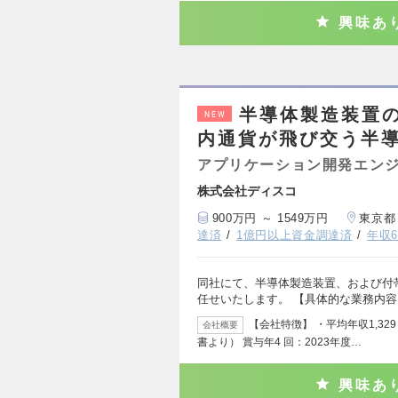
興味あ
半導体製造装置の
NEW
内通貨が飛び交う半
アプリケーション開発エン
株式会社ディスコ
900万円 ～ 1549万円
東京都
達済
1億円以上資金調達済
年収6
同社にて、半導体製造装置、および付
任せいたします。 【具体的な業務内容
【会社特徴】 ・平均年収1,329
会社概要
書より） 賞与年4 回：2023年度…
興味あ