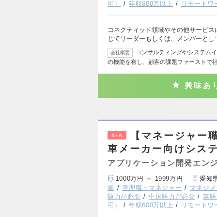
可）
年収600万以上
リモートワ
コネクティッド領域やその他サービス
じてリーダーもしくは、メンバーとし
コンサルティングやシステムイ
会社概要
の機能を有し、顧客の課題ファーストで
興味あ
【マネージャー
NEW
車メーカー向けシス
アプリケーション開発エン
1000万円 ～ 1999万円
愛知
業
管理職・マネジャー
マネジメ
語力が必要
中国語力が必要
英語
可）
年収600万以上
リモートワ