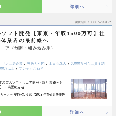
り
詳細へ
掲載期間
26/08/07～26/08/20
ソフト開発【東京・年収1500万可】社
導体業界の最前線へ
ジニア（制御・組み込み系）
上場企業
英語力不問
土日祝休み
3,000万円以上資金調
00万以上
フレックス勤務
帯装置のソフトウェア開発・設計業務をお
】 ・装置組み込…
 万円／平均年齢37.6 歳（2023 年有価証券報告
り
詳細へ