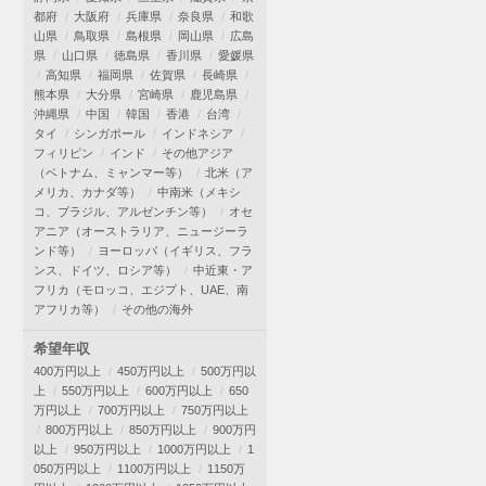
都府
大阪府
兵庫県
奈良県
和歌
山県
鳥取県
島根県
岡山県
広島
県
山口県
徳島県
香川県
愛媛県
高知県
福岡県
佐賀県
長崎県
熊本県
大分県
宮崎県
鹿児島県
沖縄県
中国
韓国
香港
台湾
タイ
シンガポール
インドネシア
フィリピン
インド
その他アジア
（ベトナム、ミャンマー等）
北米（ア
メリカ、カナダ等）
中南米（メキシ
コ、ブラジル、アルゼンチン等）
オセ
アニア（オーストラリア、ニュージーラ
ンド等）
ヨーロッパ（イギリス、フラ
ンス、ドイツ、ロシア等）
中近東・ア
フリカ（モロッコ、エジプト、UAE、南
アフリカ等）
その他の海外
希望年収
400万円以上
450万円以上
500万円以
上
550万円以上
600万円以上
650
万円以上
700万円以上
750万円以上
800万円以上
850万円以上
900万円
以上
950万円以上
1000万円以上
1
050万円以上
1100万円以上
1150万