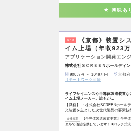
興味あ
《京都》装置シ
NEW
イム上場（年収923万
アプリケーション開発エン
株式会社ＳＣＲＥＥＮホールディン
900万円 ～ 1049万円
京都府
リモートワーク可能
ライフサイエンスや半導体製造装置など
イム上場メーカー。誰もが…
【職務】 ・株式会社SCREENホー
光装置を主とした次世代製品の要素技
【半導体製造装置事業】半導体
会社概要
タルで価値提供しています！ ■バッチ式洗