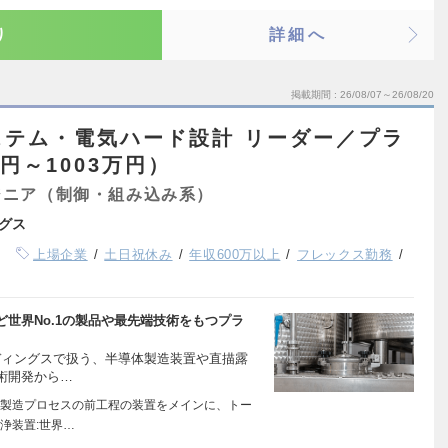
り
詳細へ
掲載期間
26/08/07～26/08/20
ステム・電気ハード設計 リーダー／プラ
円～1003万円）
ジニア（制御・組み込み系）
グス
上場企業
土日祝休み
年収600万以上
フレックス勤務
世界No.1の製品や最先端技術をもつプラ
ルディングスで扱う、半導体製造装置や直描露
術開発から…
製造プロセスの前工程の装置をメインに、トー
浄装置:世界…