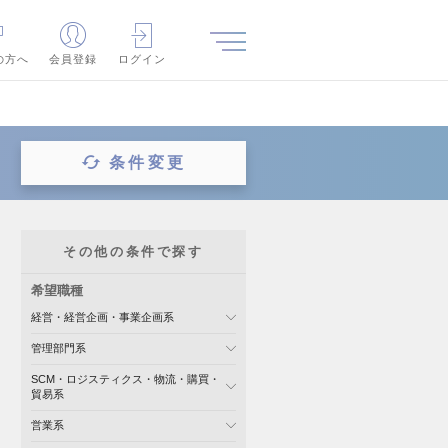
の方へ
会員登録
ログイン
条件変更
その他の条件で探す
希望職種
経営・経営企画・事業企画系
管理部門系
SCM・ロジスティクス・物流・購買・
貿易系
営業系