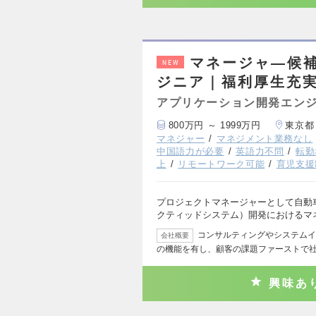
マネージャ―候
NEW
ジニア｜福利厚生充
アプリケーション開発エン
800万円 ～ 1999万円
東京都
マネジャー
マネジメント業務なし
中国語力が必要
英語力不問
転勤
上
リモートワーク可能
育児支援
プロジェクトマネージャーとして自動
クティッドシステム）開発におけるマ
コンサルティングやシステムイ
会社概要
の機能を有し、顧客の課題ファーストで
興味あ