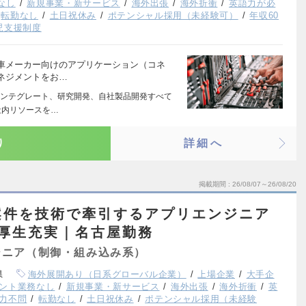
なし
新規事業・新サービス
海外出張
海外折衝
英語力が必
転勤なし
土日祝休み
ポテンシャル採用（未経験可）
年収60
児支援制度
車メーカー向けのアプリケーション（コネ
ネジメントをお…
ンテグレート、研究開発、自社製品開発すべて
社内リソースを…
り
詳細へ
掲載期間
26/08/07～26/08/20
案件を技術で牽引するアプリエンジニア
厚生充実｜名古屋勤務
ジニア（制御・組み込み系）
県
海外展開あり（日系グローバル企業）
上場企業
大手企
ント業務なし
新規事業・新サービス
海外出張
海外折衝
英
力不問
転勤なし
土日祝休み
ポテンシャル採用（未経験