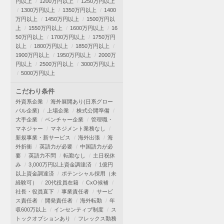
円以上
1200万円以上
1250万円以上
1300万円以上
1350万円以上
1400
万円以上
1450万円以上
1500万円以
上
1550万円以上
1600万円以上
16
50万円以上
1700万円以上
1750万円
以上
1800万円以上
1850万円以上
1900万円以上
1950万円以上
2000万
円以上
2500万円以上
3000万円以上
5000万円以上
こだわり条件
外資系企業
海外展開あり(日系グロー
バル企業)
上場企業
株式公開準備
大手企業
ベンチャー企業
管理職・
マネジャー
マネジメント業務なし
新規事業・新サービス
海外出張
海
外折衝
英語力が必要
中国語力が必
要
英語力不問
転勤なし
土日祝休
み
3,000万円以上資金調達済
1億円
以上資金調達済
ポテンシャル採用（未
経験可）
20代役員在籍
CxO候補
社長・役員直下
事業責任者
サービ
ス責任者
開発責任者
海外転勤
年
収600万以上
インセンティブ制度
ス
トックオプションあり
フレックス勤務