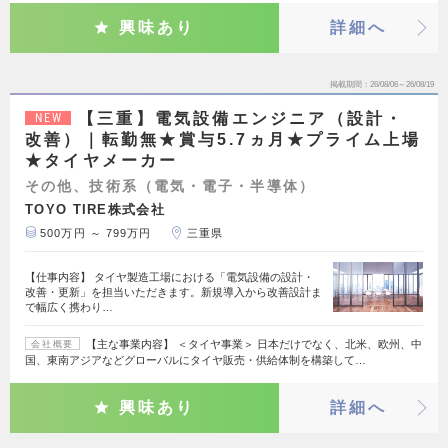
興味あり
詳細へ
掲載期間
26/08/06～26/08/19
【三重】電気設備エンジニア（設計・
NEW
改善）｜転勤無★賞与5.7ヵ月★プライム上場
★タイヤメーカー
その他、技術系（電気・電子・半導体）
TOYO TIRE株式会社
500万円 ～ 799万円
三重県
【仕事内容】 タイヤ製造工場における「電気設備の設計・
改善・更新」を担当いただきます。新規導入から改善設計ま
で幅広く携わり…
【主な事業内容】 ＜タイヤ事業＞ 日本だけでなく、北米、欧州、中
会社概要
国、東南アジアなどグローバルにタイヤ販売・供給体制を構築して…
興味あり
詳細へ