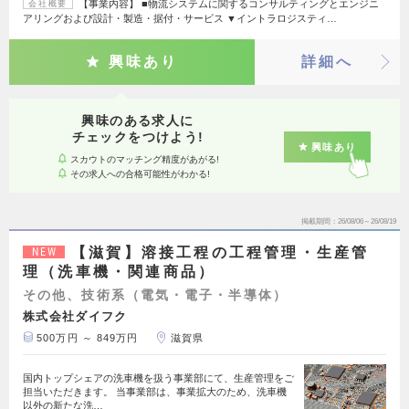
【事業内容】 ■物流システムに関するコンサルティングとエンジニ
会社概要
アリングおよび設計・製造・据付・サービス ▼イントラロジスティ…
興味あり
詳細へ
興味のある求人に
チェックをつけよう!
興味あり
スカウトのマッチング精度があがる!
その求人への合格可能性がわかる!
掲載期間
26/08/06～26/08/19
【滋賀】溶接工程の工程管理・生産管
NEW
理（洗車機・関連商品）
その他、技術系（電気・電子・半導体）
株式会社ダイフク
500万円 ～ 849万円
滋賀県
国内トップシェアの洗車機を扱う事業部にて、生産管理をご
担当いただきます。 当事業部は、事業拡大のため、洗車機
以外の新たな洗…