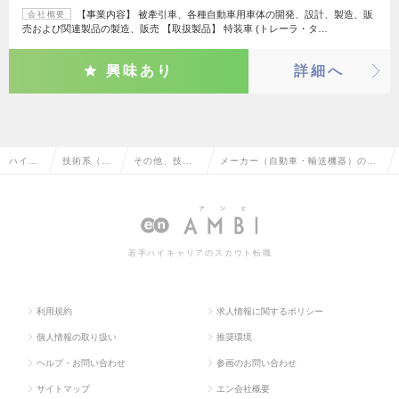
【事業内容】 被牽引車、各種自動車用車体の開発、設計、製造、販
会社概要
売および関連製品の製造、販売 【取扱製品】 特装車 (トレーラ・タ…
興味あり
詳細へ
ハイク
技術系（電
その他、技術
メーカー（自動車・輸送機器）のそ
ラス求
気・電子・
系（電気・電
の他、技術系（電気・電子・半導
人TOP
半導体）
子・半導体）
体）の転職・求人情報一覧
若手ハイキャリアのスカウト転職
利用規約
求人情報に関するポリシー
個人情報の取り扱い
推奨環境
ヘルプ・お問い合わせ
参画のお問い合わせ
サイトマップ
エン会社概要