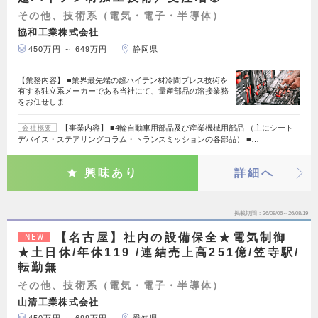
その他、技術系（電気・電子・半導体）
協和工業株式会社
450万円 ～ 649万円
静岡県
【業務内容】 ■業界最先端の超ハイテン材冷間プレス技術を
有する独立系メーカーである当社にて、量産部品の溶接業務
をお任せしま…
【事業内容】 ■4輪自動車用部品及び産業機械用部品 （主にシート
会社概要
デバイス・ステアリングコラム・トランスミッションの各部品） ■…
興味あり
詳細へ
掲載期間
26/08/06～26/08/19
【名古屋】社内の設備保全★電気制御
NEW
★土日休/年休119 /連結売上高251億/笠寺駅/
転勤無
その他、技術系（電気・電子・半導体）
山清工業株式会社