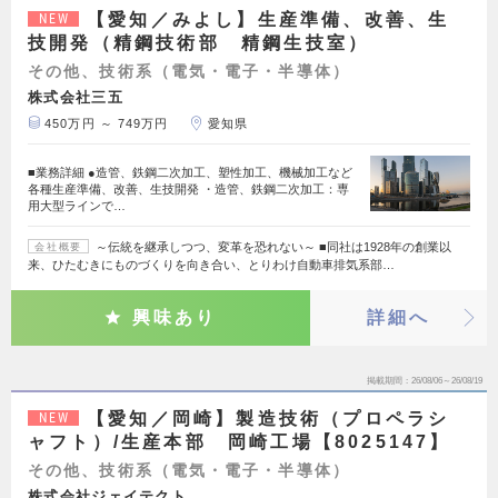
【愛知／みよし】生産準備、改善、生
NEW
技開発（精鋼技術部 精鋼生技室）
その他、技術系（電気・電子・半導体）
株式会社三五
450万円 ～ 749万円
愛知県
■業務詳細 ●造管、鉄鋼二次加工、塑性加工、機械加工など
各種生産準備、改善、生技開発 ・造管、鉄鋼二次加工：専
用大型ラインで…
～伝統を継承しつつ、変革を恐れない～ ■同社は1928年の創業以
会社概要
来、ひたむきにものづくりを向き合い、とりわけ自動車排気系部…
興味あり
詳細へ
掲載期間
26/08/06～26/08/19
【愛知／岡崎】製造技術（プロペラシ
NEW
ャフト）/生産本部 岡崎工場【8025147】
その他、技術系（電気・電子・半導体）
株式会社ジェイテクト