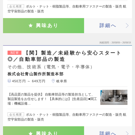
ボルト・ナット・樹脂製品等、自動車用ファスナーの製造・販売 航
会社概要
空宇宙部品の製造・販売
興味あり
詳細へ
掲載期間
26/08/06～26/08/19
【関】製造／未経験から安心スタート
NEW
◎／自動車部品の製造
その他、技術系（電気・電子・半導体）
株式会社青山製作所製造本部
450万円 ～ 649万円
岐阜県
【高品質の製品を提供】 自動車部品等の製造担当として、
製品製造をお任せします！ 【具体的には】 [生産品目] ■関工
場：機械設備…
ボルト・ナット・樹脂製品等、自動車用ファスナーの製造・販売 航
会社概要
空宇宙部品の製造・販売
興味あり
詳細へ