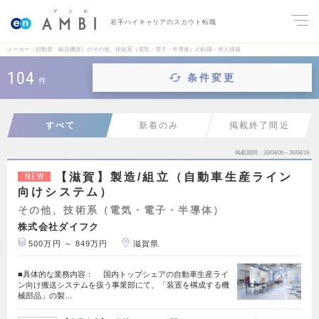
若手ハイキャリアのスカウト転職
メーカー（自動車・輸送機器）のその他、技術系（電気・電子・半導体）の転職・求人情報
104
条件変更
件
すべて
新着のみ
掲載終了間近
掲載期間
26/08/06～26/08/19
【滋賀】製造/組立（自動車生産ライン
NEW
向けシステム）
その他、技術系（電気・電子・半導体）
株式会社ダイフク
500万円 ～ 849万円
滋賀県
■具体的な業務内容： 国内トップシェアの自動車生産ライ
ン向け搬送システムを扱う事業部にて、「装置を構成する機
械部品」の製…