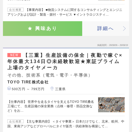
【事業内容】 ■物流システムに関するコンサルティングとエンジニ
会社概要
アリングおよび設計・製造・据付・サービス ▼イントラロジスティ…
興味あり
詳細へ
掲載期間
26/08/06～26/08/19
【三重】生産設備の保全｜夜勤で稼ぐ×
NEW
年休最大134日◎未経験歓迎★東証プライム
上場のタイヤメーカ
その他、技術系（電気・電子・半導体）
TOYO TIRE株式会社
500万円 ～ 799万円
三重県
【仕事内容】 世界中を走るタイヤを支えるTOYO TIRE桑名
工場にて、 生産設備の保全業務（点検・修理・部品交換な
ど）をお…
【主な事業内容】 ＜タイヤ事業＞ 日本だけでなく、北米、欧州、中
会社概要
国、東南アジアなどグローバルにタイヤ販売・供給体制を構築して…