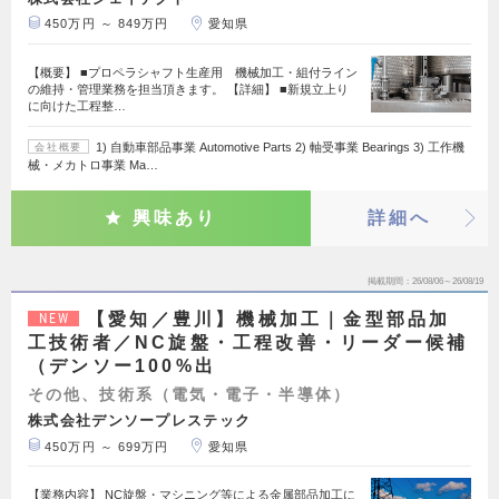
450万円 ～ 849万円
愛知県
【概要】 ■プロペラシャフト生産用 機械加工・組付ライン
の維持・管理業務を担当頂きます。 【詳細】 ■新規立上り
に向けた工程整…
1) 自動車部品事業 Automotive Parts 2) 軸受事業 Bearings 3) 工作機
会社概要
械・メカトロ事業 Ma…
興味あり
詳細へ
掲載期間
26/08/06～26/08/19
【愛知／豊川】機械加工｜金型部品加
NEW
工技術者／NC旋盤・工程改善・リーダー候補
（デンソー100%出
その他、技術系（電気・電子・半導体）
株式会社デンソープレステック
450万円 ～ 699万円
愛知県
【業務内容】 NC旋盤・マシニング等による金属部品加工に