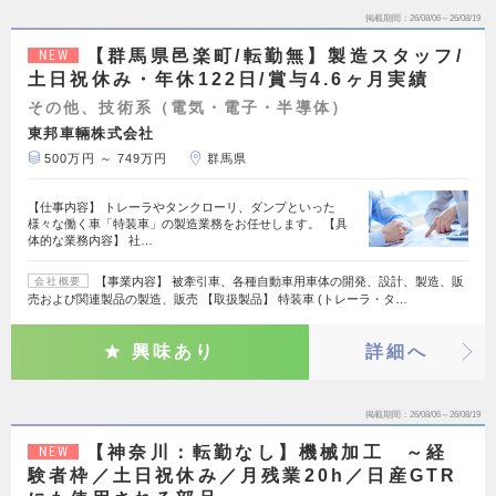
掲載期間
26/08/06～26/08/19
【群馬県邑楽町/転勤無】製造スタッフ/
NEW
土日祝休み・年休122日/賞与4.6ヶ月実績
その他、技術系（電気・電子・半導体）
東邦車輛株式会社
500万円 ～ 749万円
群馬県
【仕事内容】 トレーラやタンクローリ、ダンプといった
様々な働く車「特装車」の製造業務をお任せします。 【具
体的な業務内容】 社…
【事業内容】 被牽引車、各種自動車用車体の開発、設計、製造、販
会社概要
売および関連製品の製造、販売 【取扱製品】 特装車 (トレーラ・タ…
興味あり
詳細へ
掲載期間
26/08/06～26/08/19
【神奈川：転勤なし】機械加工 ～経
NEW
験者枠／土日祝休み／月残業20h／日産GTR