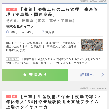
掲載期間
26/08/06～26/08/19
【滋賀】溶接工程の工程管理・生産管
NEW
理（洗車機・関連商品）
その他、技術系（電気・電子・半導体）
株式会社ダイフク
500万円 ～ 849万円
滋賀県
国内トップシェアの洗車機を扱う事業部にて、生産管理をご
担当いただきます。 当事業部は、事業拡大のため、洗車機
以外の新たな洗…
【事業内容】 ■物流システムに関するコンサルティングとエンジニ
会社概要
アリングおよび設計・製造・据付・サービス ▼イントラロジスティ…
興味あり
詳細へ
掲載期間
26/08/06～26/08/19
【三重】生産設備の保全｜夜勤で稼ぐ×
NEW
年休最大134日◎未経験歓迎★東証プライム
上場のタイヤメーカ