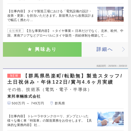
【仕事内容】 タイヤ製造工場における「電気設備の設計・
改善・更新」を担当いただきます。新規導入から改善設計ま
で幅広く携わり…
【主な事業内容】 ＜タイヤ事業＞ 日本だけでなく、北米、欧州、中
会社概要
国、東南アジアなどグローバルにタイヤ販売・供給体制を構築して…
興味あり
詳細へ
掲載期間
26/08/06～26/08/19
【群馬県邑楽町/転勤無】製造スタッフ/
NEW
土日祝休み・年休122日/賞与4.6ヶ月実績
その他、技術系（電気・電子・半導体）
東邦車輛株式会社
500万円 ～ 749万円
群馬県
【仕事内容】 トレーラやタンクローリ、ダンプといった
様々な働く車「特装車」の製造業務をお任せします。 【具
体的な業務内容】 社…