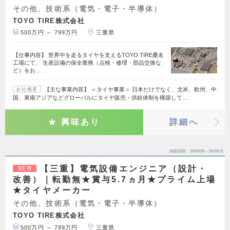
その他、技術系（電気・電子・半導体）
TOYO TIRE株式会社
500万円 ～ 799万円
三重県
【仕事内容】 世界中を走るタイヤを支えるTOYO TIRE桑名
工場にて、 生産設備の保全業務（点検・修理・部品交換な
ど）をお…
【主な事業内容】 ＜タイヤ事業＞ 日本だけでなく、北米、欧州、中
会社概要
国、東南アジアなどグローバルにタイヤ販売・供給体制を構築して…
興味あり
詳細へ
掲載期間
26/08/06～26/08/19
【三重】電気設備エンジニア（設計・
NEW
改善）｜転勤無★賞与5.7ヵ月★プライム上場
★タイヤメーカー
その他、技術系（電気・電子・半導体）
TOYO TIRE株式会社
500万円 ～ 799万円
三重県