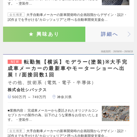
す。 ・塗装作…
大手自動車メーカーの新車開発時の企画段階からデザイン・設計・
会社概要
試作までを手がける“カロッツェリア”と呼べる自動車開発支援会…
興味あり
詳細へ
掲載期間
26/08/06～26/08/19
転勤無【横浜】モデラー(塗装)※大手完
NEW
成車メーカーの最新車やモーターショーへ出
展！/面接回数1回
その他、技術系（電気・電子・半導体）
株式会社シバックス
500万円 ～ 749万円
神奈川県
■業務内容： 完成車メーカーから委託されたオリジナルコン
セプトカーの製作の為、以下のような業務をお任せいたしま
す。 ・塗装作…
大手自動車メーカーの新車開発時の企画段階からデザイン・設計・
会社概要
試作までを手がける“カロッツェリア”と呼べる自動車開発支援会…