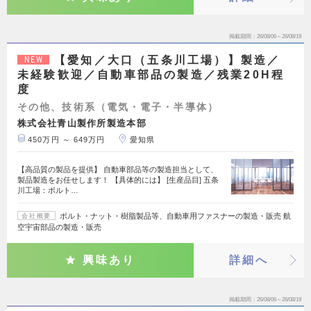
掲載期間
26/08/06～26/08/19
【愛知／大口（五条川工場）】製造／
NEW
未経験歓迎／自動車部品の製造／残業20H程
度
その他、技術系（電気・電子・半導体）
株式会社青山製作所製造本部
450万円 ～ 649万円
愛知県
【高品質の製品を提供】 自動車部品等の製造担当として、
製品製造をお任せします！ 【具体的には】 [生産品目] 五条
川工場：ボルト…
ボルト・ナット・樹脂製品等、自動車用ファスナーの製造・販売 航
会社概要
空宇宙部品の製造・販売
興味あり
詳細へ
掲載期間
26/08/06～26/08/19