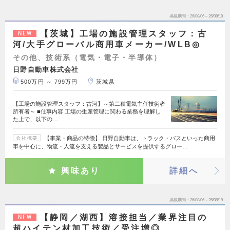
掲載期間
26/08/06～26/08/19
【茨城】工場の施設管理スタッフ：古
NEW
河/大手グローバル商用車メーカー/WLB◎
その他、技術系（電気・電子・半導体）
日野自動車株式会社
500万円 ～ 799万円
茨城県
【工場の施設管理スタッフ：古河】～第二種電気主任技術者
所有者～ ■仕事内容 工場の生産管理に関わる業務を理解し
た上で、以下の…
【事業・商品の特徴】 日野自動車は、トラック・バスといった商用
会社概要
車を中心に、物流・人流を支える製品とサービスを提供するグロー…
興味あり
詳細へ
掲載期間
26/08/06～26/08/19
【静岡／湖西】溶接担当／業界注目の
NEW
超ハイテン材加工技術／受注増◎