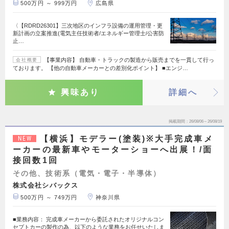
500万円 ～ 999万円
広島県
〈【RDRD26301】三次地区のインフラ設備の運用管理・更
新計画の立案推進(電気主任技術者/エネルギー管理士/公害防
止…
【事業内容】 自動車・トラックの製造から販売までを一貫して行っ
会社概要
ております。 【他の自動車メーカーとの差別化ポイント】 ■エンジ…
興味あり
詳細へ
掲載期間
26/08/06～26/08/19
【横浜】モデラー(塗装)※大手完成車メ
NEW
ーカーの最新車やモーターショーへ出展！/面
接回数1回
その他、技術系（電気・電子・半導体）
株式会社シバックス
500万円 ～ 749万円
神奈川県
■業務内容： 完成車メーカーから委託されたオリジナルコン
セプトカーの製作の為、以下のような業務をお任せいたしま