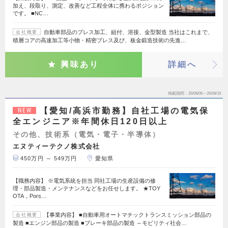
加え、段取り、測定、改善など工程全体に携わるポジション
です。 ■NC…
自動車部品のプレス加工、組付、溶接、金型製造 当社はこれまで、
会社概要
積層コアの高速加工等小物・精密プレス及び、板金鍛造技術の先進…
興味あり
詳細へ
掲載期間
26/08/06～26/08/19
【愛知/高浜市勤務】自社工場の電気保
NEW
全エンジニア※年間休日120日以上
その他、技術系（電気・電子・半導体）
エヌティーテクノ株式会社
450万円 ～ 549万円
愛知県
【職務内容】 ※電気系統を担当 同社工場の生産設備の修
理・部品製造・メンテナンスなどをお任せします。 ★TOY
OTA，Pors…
【事業内容】 ■自動車用オートマチックトランスミッション部品の
会社概要
製造 ■エンジン部品の製造 ■ブレーキ部品の製造 ～モビリティ社会…