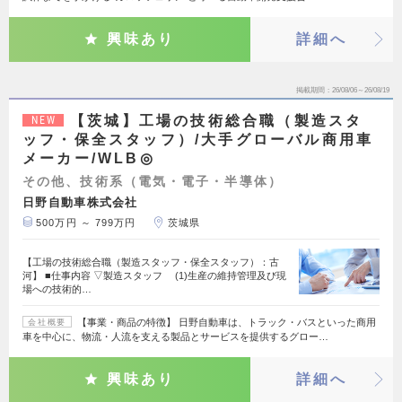
興味あり
詳細へ
掲載期間
26/08/06～26/08/19
【茨城】工場の技術総合職（製造スタ
NEW
ッフ・保全スタッフ）/大手グローバル商用車
メーカー/WLB◎
その他、技術系（電気・電子・半導体）
日野自動車株式会社
500万円 ～ 799万円
茨城県
【工場の技術総合職（製造スタッフ・保全スタッフ）：古
河】 ■仕事内容 ▽製造スタッフ (1)生産の維持管理及び現
場への技術的…
【事業・商品の特徴】 日野自動車は、トラック・バスといった商用
会社概要
車を中心に、物流・人流を支える製品とサービスを提供するグロー…
興味あり
詳細へ