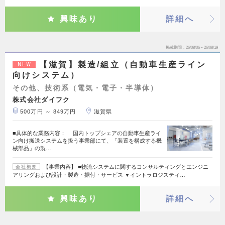
興味あり
詳細へ
掲載期間
26/08/06～26/08/19
【滋賀】製造/組立（自動車生産ライン
NEW
向けシステム）
その他、技術系（電気・電子・半導体）
株式会社ダイフク
500万円 ～ 849万円
滋賀県
■具体的な業務内容： 国内トップシェアの自動車生産ライ
ン向け搬送システムを扱う事業部にて、「装置を構成する機
械部品」の製…
【事業内容】 ■物流システムに関するコンサルティングとエンジニ
会社概要
アリングおよび設計・製造・据付・サービス ▼イントラロジスティ…
興味あり
詳細へ