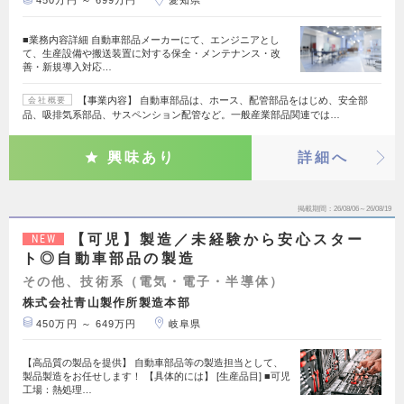
450万円 ～ 699万円
愛知県
■業務内容詳細 自動車部品メーカーにて、エンジニアとし
て、生産設備や搬送装置に対する保全・メンテナンス・改
善・新規導入対応…
【事業内容】 自動車部品は、ホース、配管部品をはじめ、安全部
会社概要
品、吸排気系部品、サスペンション配管など。一般産業部品関連では…
興味あり
詳細へ
掲載期間
26/08/06～26/08/19
【可児】製造／未経験から安心スター
NEW
ト◎自動車部品の製造
その他、技術系（電気・電子・半導体）
株式会社青山製作所製造本部
450万円 ～ 649万円
岐阜県
【高品質の製品を提供】 自動車部品等の製造担当として、
製品製造をお任せします！ 【具体的には】 [生産品目] ■可児
工場：熱処理…