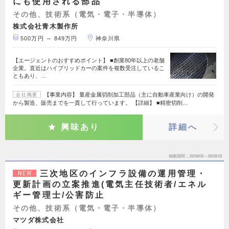
にも使用される部品
その他、技術系（電気・電子・半導体）
株式会社青木製作所
500万円 ～ 849万円
神奈川県
【エージェントのおすすめポイント】 ■創業80年以上の老舗
企業。直近はハイブリッドカーの案件を複数受注しているこ
ともあり、…
【事業内容】 量産金属切削加工部品（主に自動車産業向け）の開発
会社概要
から製造、販売までを一貫して行っています。 【詳細】 ■精密切削…
興味あり
詳細へ
掲載期間
26/08/06～26/08/19
三次地区のインフラ設備の運用管理・
NEW
更新計画の立案推進(電気主任技術者/エネル
ギー管理士/公害防止
その他、技術系（電気・電子・半導体）
マツダ株式会社