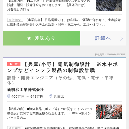
【職務内容】 PLCを利用した電気自動制御システムなどの
設計・開発・設備保全をお任せします。 【具体的には】 ・
お客様との打ち…
【事業内容】 日晶電機では、お客様のご要望に合わせて、生産設備
会社概要
に関わる自動制御システムの設計・開発・施工から、工場やオフィ…
興味あり
詳細へ
掲載期間
26/08/06～26/08/19
【兵庫/小野】電気制御設計 ※水中ポ
NEW
ンプなどインフラ製品の制御設計職
設計・開発エンジニア（その他、電気・電子・半導
体）
新明和工業株式会社
400万円 ～ 649万円
兵庫県
【職務内容】 ■流体製品（ポンプ等）のに関するインバータ
機器設計に関する業務全般を担当します。 ・100KW級イン
バータ盤の…
■航空機事業 水陸両用飛行艇、航空機部品の開発・製造 ■特装車事
会社概要