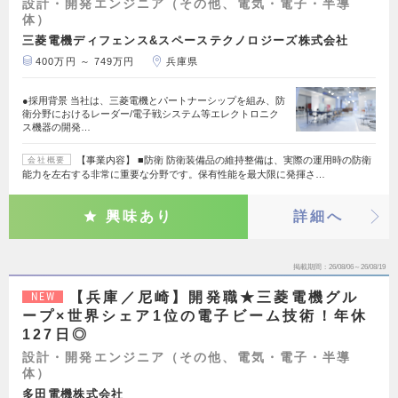
設計・開発エンジニア（その他、電気・電子・半導
体）
三菱電機ディフェンス&スペーステクノロジーズ株式会社
400万円 ～ 749万円
兵庫県
●採用背景 当社は、三菱電機とパートナーシップを組み、防
衛分野におけるレーダー/電子戦システム等エレクトロニク
ス機器の開発…
【事業内容】 ■防衛 防衛装備品の維持整備は、実際の運用時の防衛
会社概要
能力を左右する非常に重要な分野です。保有性能を最大限に発揮さ…
興味あり
詳細へ
掲載期間
26/08/06～26/08/19
【兵庫／尼崎】開発職★三菱電機グル
NEW
ープ×世界シェア1位の電子ビーム技術！年休
127日◎
設計・開発エンジニア（その他、電気・電子・半導
体）
多田電機株式会社