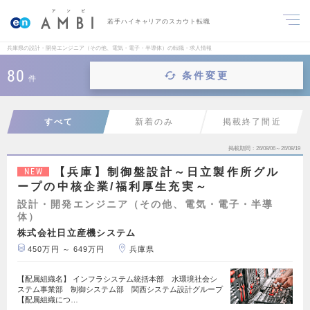
若手ハイキャリアのスカウト転職
兵庫県の設計・開発エンジニア（その他、電気・電子・半導体）の転職・求人情報
80
条件変更
件
すべて
新着のみ
掲載終了間近
掲載期間
26/08/06～26/08/19
【兵庫】制御盤設計～日立製作所グル
NEW
ープの中核企業/福利厚生充実～
設計・開発エンジニア（その他、電気・電子・半導
体）
株式会社日立産機システム
450万円 ～ 649万円
兵庫県
【配属組織名】 インフラシステム統括本部 水環境社会シ
ステム事業部 制御システム部 関西システム設計グループ
【配属組織につ…