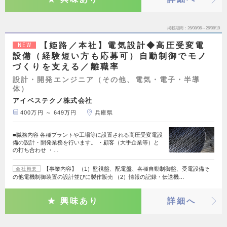
掲載期間
26/08/06～26/08/19
【姫路／本社】電気設計◆高圧受変電
NEW
設備（経験短い方も応募可）自動制御でモノ
づくりを支える／離職率
設計・開発エンジニア（その他、電気・電子・半導
体）
アイベステクノ株式会社
400万円 ～ 649万円
兵庫県
■職務内容 各種プラントや工場等に設置される高圧受変電設
備の設計・開発業務を行います。 ・顧客（大手企業等）と
の打ち合わせ ・…
【事業内容】 （1）監視盤、配電盤、各種自動制御盤、受電設備そ
会社概要
の他電機制御装置の設計並びに製作販売 （2）情報の記録・伝送機…
興味あり
詳細へ