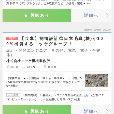
業 特装車（ダンプトラック、ごみ収集車など）の開発・製造 ■パー…
興味あり
詳細へ
掲載期間
26/08/06～26/08/19
【兵庫】制御設計◎日本毛織(株)が10
NEW
0％出資するニッケグループ！
設計・開発エンジニア（その他、電気・電子・半導
体）
株式会社ニッケ機械製作所
400万円 ～ 649万円
兵庫県
【業務内容】 ■大手自動車／重工系／半導体メーカー向けの
FA装置の電気制御設計を担当いただきます。大きなモノで5
0m規模の…
【事業内容】 1. 各種メカトロニクス装置の企画、設計及び製作 2.
会社概要
コンピューター・シーケンサーを応用した電気システム設計…
興味あり
詳細へ