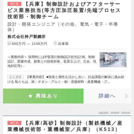
【兵庫】制御設計およびアフターサー
NEW
ビス業務担当(等方圧加圧装置/先端プロセス
技術部・制御チーム
設計・開発エンジニア（その他、電気・電子・半導
体）
株式会社神戸製鋼所
600万円 ～ 1149万円
兵庫県
＜業務内容＞ 採用時にはIP装置の制御設計担当(計画、制御
設計、図書作成、顧客との技術折衝、装置立上げ、立会、現
地対応等)…
【事業内容】 ■技術と個性を活かし合い、社会課題の解決に挑み続
会社概要
ける 私たちは、鉄・チタン・アルミ・銅・溶接材料・産業機械・プ…
興味あり
詳細へ
掲載期間
26/08/06～26/08/19
【兵庫/高砂】制御設計（製鉄機械／産
NEW
業機械技術部・重機械室／兵庫）（K513）