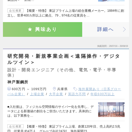
【概要・特徴】 東証プライム上場の総合重機メーカー。1884年に創
会社概要
立し、世界400カ所以上に拠点、79，974名の従業員を…
興味あり
詳細へ
掲載期間
26/07/16～26/08/19
研究開発・新規事業企画＜遠隔操作・デジタ
ルツイン＞
設計・開発エンジニア（その他、電気・電子・半導
体）
神戸製鋼所
600万円 ～ 1099万円
兵庫県
海外展開あり（日系グロー
バル企業）
上場企業
大手企業
英語力不問
年収600万以上
■入社後は、フィジカル空間情報のサイバー化を先導し、デ
ータによる新価値の創出をご担当いただきます。具体的に
は、以下業務を…
【概要・特徴】 東証プライム上場、創業120年目、売上高約2.5兆
会社概要
円、従業員 約4万人、グループ会社247社、海外展開23…