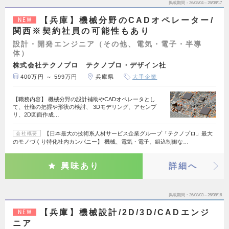
掲載期間
26/08/04～26/08/17
【兵庫】機械分野のCADオペレーター/
NEW
関西※契約社員の可能性もあり
設計・開発エンジニア（その他、電気・電子・半導
体）
株式会社テクノプロ テクノプロ・デザイン社
400万円 ～ 599万円
兵庫県
大手企業
【職務内容】 機械分野の設計補助やCADオペレータとし
て、仕様の把握や形状の検討、 3Dモデリング、アセンブ
リ、2D図面作成…
【日本最大の技術系人材サービス企業グループ「テクノプロ」最大
会社概要
のモノづくり特化社内カンパニー】 機械、電気・電子、組込制御な…
興味あり
詳細へ
掲載期間
26/08/03～26/08/16
【兵庫】機械設計/2D/3D/CADエンジ
NEW
ニア