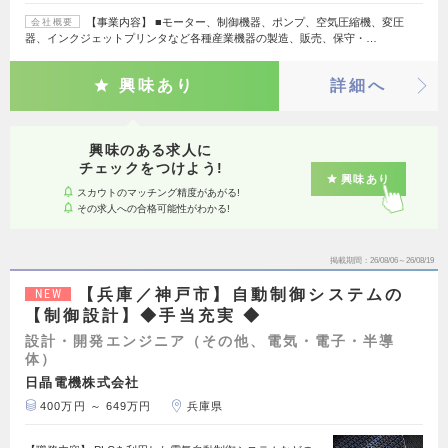
【事業内容】 ■モーター、制御機器、ポンプ、空気圧縮機、変圧
会社概要
器、インクジェットプリンタなど各種産業機器の製造、販売、保守・…
興味あり
詳細へ
興味のある求人に
チェックをつけよう!
興味あり
スカウトのマッチング精度があがる!
その求人への合格可能性がわかる!
掲載期間
26/08/06～26/08/19
【兵庫／神戸市】自動制御システムの
NEW
【制御設計】◆手当充実 ◆
設計・開発エンジニア（その他、電気・電子・半導
体）
日晶電機株式会社
400万円 ～ 649万円
兵庫県