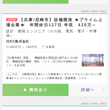
掲載期間
26/08/06～26/08/19
【兵庫/尼崎市】設備開発 ★プライム上
NEW
場企業★ 年間休日127日 年収 420万～
設計・開発エンジニア（その他、電気・電子・半導
体）
IDEC株式会社
400万円 ～ 749万円
兵庫県
【仕事内容】 課題： ・機械装置の電気設計者不足とその対
応 ・機械装置の機構、電気、ソフト（主にPLCや多軸ロボ
ット）をある程…
【事業内容】 ■スイッチ事業 ■インダストリアルコンポーネンツ事
会社概要
業 ■オートメーション／センシング事業 ■安全・防爆事業、システ…
興味あり
詳細へ
掲載期間
26/08/06～26/08/19