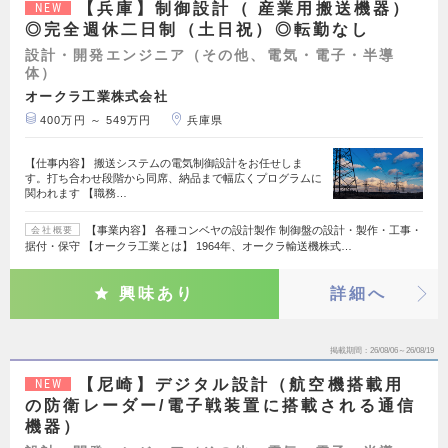
【兵庫】制御設計（ 産業用搬送機器）
NEW
◎完全週休二日制（土日祝）◎転勤なし
設計・開発エンジニア（その他、電気・電子・半導
体）
オークラ工業株式会社
400万円 ～ 549万円
兵庫県
【仕事内容】 搬送システムの電気制御設計をお任せしま
す。打ち合わせ段階から同席、納品まで幅広くプログラムに
関われます 【職務…
【事業内容】 各種コンベヤの設計製作 制御盤の設計・製作・工事・
会社概要
据付・保守 【オークラ工業とは】 1964年、オークラ輸送機株式…
興味あり
詳細へ
掲載期間
26/08/06～26/08/19
【尼崎】デジタル設計（航空機搭載用
NEW
の防衛レーダー/電子戦装置に搭載される通信
機器）