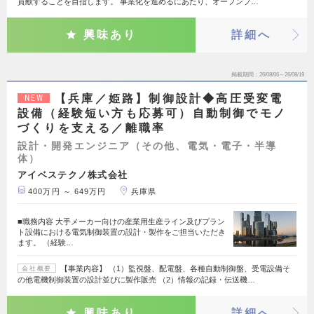
貢献することを目指します。 事業化を進めるにあたり、オープンプ…
興味あり
詳細へ
掲載期間
26/08/06～26/08/19
【兵庫／姫路】制御設計◆高圧受変電
NEW
設備（経験短い方も応募可）自動制御でモノ
づくりを支える／離職率
設計・開発エンジニア（その他、電気・電子・半導
体）
アイベステクノ株式会社
400万円 ～ 649万円
兵庫県
■職務内容 大手メーカー向けの産業用生産ライン及びプラン
ト設備における電気制御装置の設計・製作をご担当いただき
ます。 （経験…
【事業内容】 （1）監視盤、配電盤、各種自動制御盤、受電設備そ
会社概要
の他電機制御装置の設計並びに製作販売 （2）情報の記録・伝送機…
興味あり
詳細へ