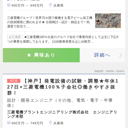
400万円 ～ 649万円
兵庫県
三菱電機グループ！世界70カ国で稼働する電子ビーム加工機
の技術開発に携われます★ 仕様検討～設計・納品まで一気
通貫で担当で…
■三菱電機100％出資のグループ会社で事業内容としては主に下記3
会社概要
つの事業を展開しております。 (1)自動車産業をはじめ航空…
興味あり
詳細へ
掲載期間
26/08/06～26/08/19
【神戸】発電設備の試験・調整★年休1
NEW
27日×三菱電機100％子会社◎働きやすさ抜
群！
設計・開発エンジニア（その他、電気・電子・半導
体）
三菱電機プラントエンジニアリング株式会社 エンジニアリ
ング本部
400万円 ～ 749万円
兵庫県