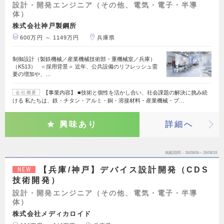
設計・開発エンジニア（その他、電気・電子・半導
体）
株式会社神戸製鋼所
600万円 ～ 1149万円
兵庫県
制御設計（製鉄機械／産業機械技術部・重機械室／兵庫）
（K513） ＜採用背景＞ 近年、公共設備のリフレッシュ需
要の増加や、…
【事業内容】 ■技術と個性を活かし合い、社会課題の解決に挑み続
会社概要
ける 私たちは、鉄・チタン・アルミ・銅・溶接材料・産業機械・プ…
興味あり
詳細へ
掲載期間
26/08/06～26/08/19
【兵庫/神戸】デバイス設計開発（CDS
NEW
技術開発）
設計・開発エンジニア（その他、電気・電子・半導
体）
株式会社メディカロイド