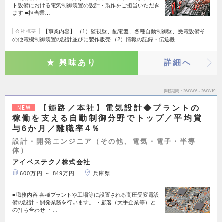
ト設備における電気制御装置の設計・製作をご担当いただき
ます ■担当業…
【事業内容】 （1）監視盤、配電盤、各種自動制御盤、受電設備そ
会社概要
の他電機制御装置の設計並びに製作販売 （2）情報の記録・伝送機…
興味あり
詳細へ
掲載期間
26/08/06～26/08/19
【姫路／本社】電気設計◆プラントの
NEW
稼働を支える自動制御分野でトップ／平均賞
与6か月／離職率4％
設計・開発エンジニア（その他、電気・電子・半導
体）
アイベステクノ株式会社
600万円 ～ 849万円
兵庫県
■職務内容 各種プラントや工場等に設置される高圧受変電設
備の設計・開発業務を行います。 ・顧客（大手企業等）と
の打ち合わせ ・…