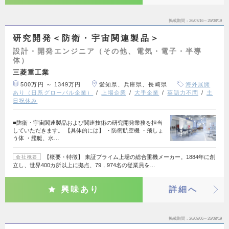
掲載期間
26/07/16～26/08/19
研究開発＜防衛・宇宙関連製品＞
設計・開発エンジニア（その他、電気・電子・半導
体）
三菱重工業
500万円 ～ 1349万円
愛知県、兵庫県、長崎県
海外展開
あり（日系グローバル企業）
上場企業
大手企業
英語力不問
土
日祝休み
■防衛・宇宙関連製品および関連技術の研究開発業務を担当
していただきます。 【具体的には】 ・防衛航空機 ・飛しょ
う体 ・艦艇、水…
【概要・特徴】 東証プライム上場の総合重機メーカー。1884年に創
会社概要
立し、世界400カ所以上に拠点、79，974名の従業員を…
興味あり
詳細へ
掲載期間
26/08/06～26/08/19