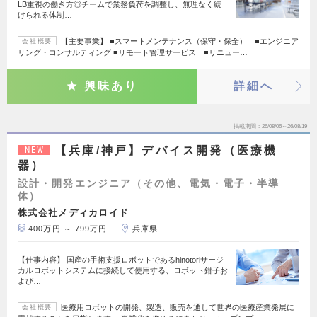
LB重視の働き方◎チームで業務負荷を調整し、無理なく続
けられる体制…
【主要事業】 ■スマートメンテナンス（保守・保全） ■エンジニア
会社概要
リング・コンサルティング ■リモート管理サービス ■リニュー…
興味あり
詳細へ
掲載期間
26/08/06～26/08/19
【兵庫/神戸】デバイス開発（医療機
NEW
器）
設計・開発エンジニア（その他、電気・電子・半導
体）
株式会社メディカロイド
400万円 ～ 799万円
兵庫県
【仕事内容】 国産の手術支援ロボットであるhinotoriサージ
カルロボットシステムに接続して使用する、ロボット鉗子お
よび…
医療用ロボットの開発、製造、販売を通して世界の医療産業発展に
会社概要