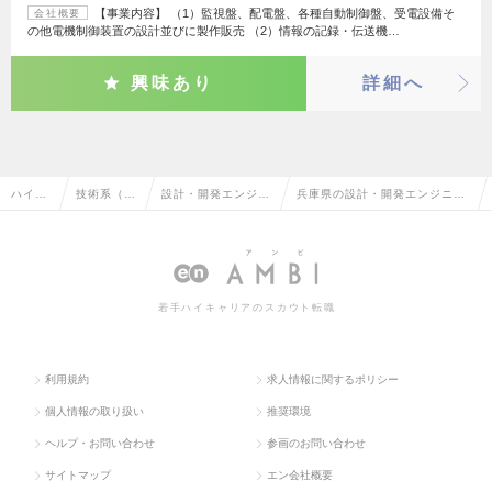
【事業内容】 （1）監視盤、配電盤、各種自動制御盤、受電設備そ
会社概要
の他電機制御装置の設計並びに製作販売 （2）情報の記録・伝送機…
興味あり
詳細へ
ハイク
技術系（電
設計・開発エンジニ
兵庫県の設計・開発エンジニア
ラス求
気・電子・
ア（その他、電気・
（その他、電気・電子・半導
人TOP
半導体）
電子・半導体）
体）の転職・求人情報一覧
若手ハイキャリアのスカウト転職
利用規約
求人情報に関するポリシー
個人情報の取り扱い
推奨環境
ヘルプ・お問い合わせ
参画のお問い合わせ
サイトマップ
エン会社概要