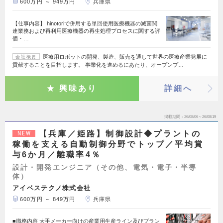
600万円 ～ 949万円
兵庫県
【仕事内容】 hinotoriで併用する単回使用医療機器の滅菌関
連業務および再利用医療機器の再生処理プロセスに関する評
価・…
医療用ロボットの開発、製造、販売を通して世界の医療産業発展に
会社概要
貢献することを目指します。 事業化を進めるにあたり、オープンプ…
興味あり
詳細へ
掲載期間
26/08/06～26/08/19
【兵庫／姫路】制御設計◆プラントの
NEW
稼働を支える自動制御分野でトップ／平均賞
与6か月／離職率4％
設計・開発エンジニア（その他、電気・電子・半導
体）
アイベステクノ株式会社
600万円 ～ 849万円
兵庫県
■職務内容 大手メーカー向けの産業用生産ライン及びプラン