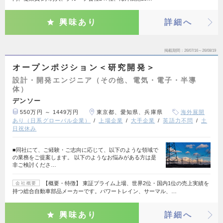
興味あり
詳細へ
掲載期間
26/07/16～26/08/19
オープンポジション＜研究開発＞
設計・開発エンジニア（その他、電気・電子・半導
体）
デンソー
550万円 ～ 1449万円
東京都、愛知県、兵庫県
海外展開
あり（日系グローバル企業）
上場企業
大手企業
英語力不問
土
日祝休み
■同社にて、ご経験・ご志向に応じて、以下のような領域で
の業務をご提案します。 以下のようなお悩みがある方は是
非ご検討くださ…
【概要・特徴】 東証プライム上場、世界2位・国内1位の売上実績を
会社概要
持つ総合自動車部品メーカーです。パワートレイン、サーマル、…
興味あり
詳細へ