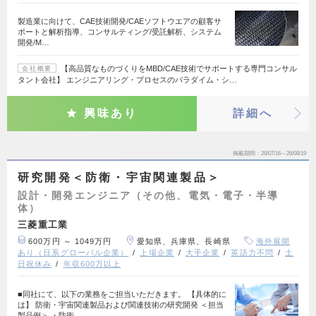
製造業に向けて、CAE技術開発/CAEソフトウエアの顧客サ
ポートと解析指導、コンサルティング/受託解析、システム
開発/M…
【高品質なものづくりをMBD/CAE技術でサポートする専門コンサル
会社概要
タント会社】 エンジニアリング・プロセスのパラダイム・シ…
興味あり
詳細へ
掲載期間
26/07/16～26/08/19
研究開発＜防衛・宇宙関連製品＞
設計・開発エンジニア（その他、電気・電子・半導
体）
三菱重工業
600万円 ～ 1049万円
愛知県、兵庫県、長崎県
海外展開
あり（日系グローバル企業）
上場企業
大手企業
英語力不問
土
日祝休み
年収600万以上
■同社にて、以下の業務をご担当いただきます。 【具体的に
は】 防衛・宇宙関連製品および関連技術の研究開発 ＜担当
製品例＞ ・防衛…