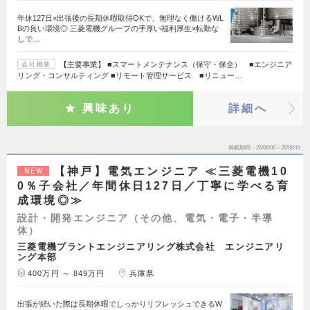
年休127日×出張後の長期休暇取得OKで、無理なく働けるWL
Bの良い環境◎ 三菱電機グループの手厚い福利厚生×転勤な
しで…
【主要事業】 ■スマートメンテナンス（保守・保全） ■エンジニア
会社概要
リング・コンサルティング ■リモート管理サービス ■リニュー…
興味あり
詳細へ
掲載期間
26/08/06～26/08/19
【神戸】電気エンジニア ≪三菱電機10
NEW
0％子会社／年間休日127日／丁寧に学べる育
成環境◎≫
設計・開発エンジニア（その他、電気・電子・半導
体）
三菱電機プラントエンジニアリング株式会社 エンジニアリ
ング本部
400万円 ～ 849万円
兵庫県
出張が続いた際は長期休暇でしっかりリフレッシュできるW