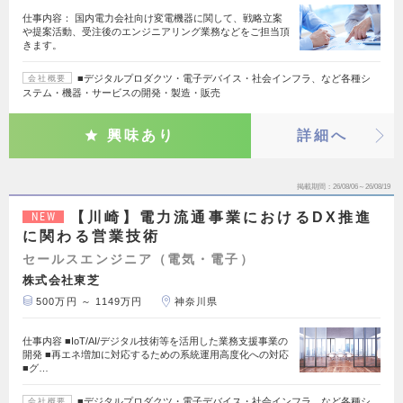
仕事内容： 国内電力会社向け変電機器に関して、戦略立案
や提案活動、受注後のエンジニアリング業務などをご担当頂
きます。
■デジタルプロダクツ・電子デバイス・社会インフラ、など各種シ
会社概要
ステム・機器・サービスの開発・製造・販売
興味あり
詳細へ
掲載期間
26/08/06～26/08/19
【川崎】電力流通事業におけるDX推進
NEW
に関わる営業技術
セールスエンジニア（電気・電子）
株式会社東芝
500万円 ～ 1149万円
神奈川県
仕事内容 ■IoT/AI/デジタル技術等を活用した業務支援事業の
開発 ■再エネ増加に対応するための系統運用高度化への対応
■グ…
■デジタルプロダクツ・電子デバイス・社会インフラ、など各種シ
会社概要