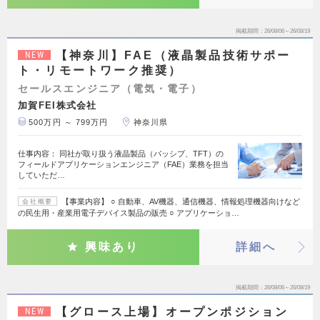
掲載期間
26/08/06～26/08/19
【神奈川】FAE（液晶製品技術サポー
NEW
ト・リモートワーク推奨）
セールスエンジニア（電気・電子）
加賀FEI株式会社
500万円 ～ 799万円
神奈川県
仕事内容： 同社が取り扱う液晶製品（パッシブ、TFT）の
フィールドアプリケーションエンジニア（FAE）業務を担当
していただ…
【事業内容】 ○ 自動車、AV機器、通信機器、情報処理機器向けなど
会社概要
の民生用・産業用電子デバイス製品の販売 ○ アプリケーショ…
興味あり
詳細へ
掲載期間
26/08/06～26/08/19
【グロース上場】オープンポジション
NEW