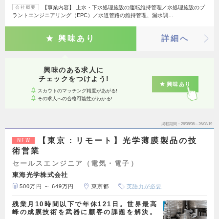
【事業内容】 上水・下水処理施設の運転維持管理／水処理施設のプ
会社概要
ラントエンジニアリング（EPC）／水道管路の維持管理、漏水調…
興味あり
詳細へ
興味のある求人に
チェックをつけよう!
興味あり
スカウトのマッチング精度があがる!
その求人への合格可能性がわかる!
掲載期間
26/08/06～26/08/19
【東京：リモート】光学薄膜製品の技
NEW
術営業
セールスエンジニア（電気・電子）
東海光学株式会社
500万円 ～ 649万円
東京都
英語力が必要
残業月10時間以下で年休121日。世界最高
峰の成膜技術を武器に顧客の課題を解決。