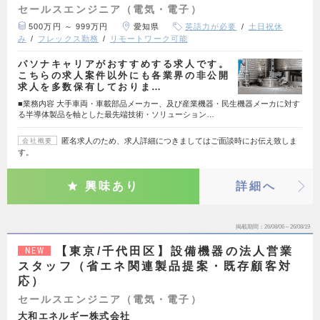
セールスエンジニア（電気・電子）
500万円 ～ 999万円
愛知県
英語力が必要
土日祝休
み
フレックス勤務
リモートワーク可能
パソナキャリアがおすすめする求人です。
こちらの求人案件以外にも各業界の非公開
求人を多数保有しておりま…
■業務内容 大手車両・車載部品メーカー、及び産業機器・民生機器メーカに対す
る半導体製品を軸とした最先端技術・ソリューション…
匿名求人のため、求人詳細につきましてはご面談時にお伝え致しま
会社概要
す。
興味あり
詳細へ
掲載期間
26/08/06～26/08/19
【東京/千代田区】設備機器の法人営業
NEW
スタッフ（省エネ関連製品提案・既存顧客対
応）
セールスエンジニア（電気・電子）
大和エネルギー株式会社