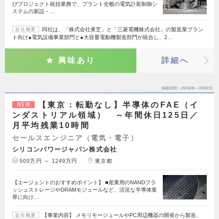
びプロジェクト統括業務で、プラント全般の電気計装制御シ
ステムの新設・…
同社は、「株式会社東芝」と「三菱電機株式会社」の製造業プラン
会社概要
ト向け●電気設備事業部門と●大容量電動機製造部門が統合し、2…
興味あり
詳細へ
掲載期間
26/08/06～26/08/19
【東京：転勤なし】半導体のFAE（イ
NEW
ンダストリアル領域） ～年間休日125日／
月平均残業10時間
セールスエンジニア（電気・電子）
シリコンパワージャパン株式会社
500万円 ～ 1249万円
東京都
【エージェントのおすすめポイント】 ■産業用のNANDフラ
ッシュストレージやDRAMモジュールなど、活況な半導体業
界に向け…
【事業内容】 メモリモージュールやPC周辺機器の開発から製造、
会社概要