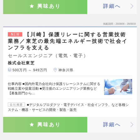
興味あり
詳細へ
掲載期間
26/08/06～26/08/19
【川崎】保護リレーに関する営業技術
NEW
業務／東芝の最先端エネルギー技術で社会イ
ンフラを支える
セールスエンジニア（電気・電子）
株式会社東芝
500万円 ～ 949万円
神奈川県
仕事内容 ■国内外電力会社向け保護リレーシステムに関する
戦略立案や提案活動 ■受注後のエンジニアリング業務など
【募集部門から…
■デジタルプロダクツ・電子デバイス・社会インフラ、など各種シ
会社概要
ステム・機器・サービスの開発・製造・販売
興味あり
詳細へ