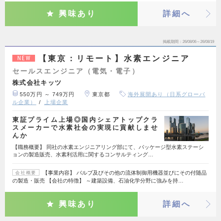
興味あり
詳細へ
掲載期間
26/08/06～26/08/19
【東京：リモート】水素エンジニア
NEW
セールスエンジニア（電気・電子）
株式会社キッツ
550万円 ～ 749万円
東京都
海外展開あり（日系グローバ
ル企業）
上場企業
東証プライム上場◎国内シェアトップクラ
スメーカーで水素社会の実現に貢献しませ
んか
【職務概要】 同社の水素エンジニアリング部にて、パッケージ型水素ステーシ
ョンの製造販売、水素利活用に関するコンサルティング…
【事業内容】 バルブ及びその他の流体制御用機器並びにその付随品
会社概要
の製造・販売 【会社の特徴】 ～建築設備、石油化学分野に強みを持…
興味あり
詳細へ