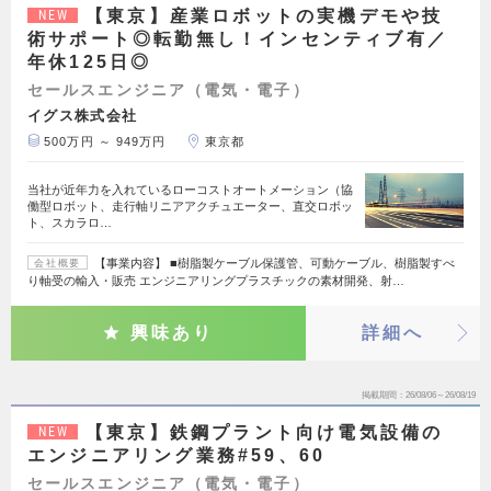
【東京】産業ロボットの実機デモや技
NEW
術サポート◎転勤無し！インセンティブ有／
年休125日◎
セールスエンジニア（電気・電子）
イグス株式会社
500万円 ～ 949万円
東京都
当社が近年力を入れているローコストオートメーション（協
働型ロボット、走行軸リニアアクチュエーター、直交ロボッ
ト、スカラロ…
【事業内容】 ■樹脂製ケーブル保護管、可動ケーブル、樹脂製すべ
会社概要
り軸受の輸入・販売 エンジニアリングプラスチックの素材開発、射…
興味あり
詳細へ
掲載期間
26/08/06～26/08/19
【東京】鉄鋼プラント向け電気設備の
NEW
エンジニアリング業務#59、60
セールスエンジニア（電気・電子）