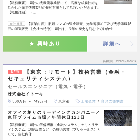
【職務概要】 同社の光機能事業部にて、高度な成膜技術を
活かした光学薄膜製品の技術営業として活躍いただきます。
【職務詳細】 ・…
【事業内容】 眼鏡レンズの製造販売、光学薄膜加工及び光学薄膜製
会社概要
品の製造販売 【会社の特徴】 同社は、長年の歴史を刻む中で独自性…
興味あり
詳細へ
掲載期間
26/08/06～26/08/19
【東京：リモート】技術営業（金融・
NEW
セキュリティシステム）
セールスエンジニア（電気・電子）
株式会社イトーキ
500万円 ～ 749万円
東京都
上場企業
育児支援制度
オフィス創りのリーディングカンパニー／
東証プライム市場／年間休日123日
【職務概要】 同社の設備機器（金融システム、セキュリテ
ィシステム、調剤設備など）の技術営業（プリセールス）と
して、自社内作…