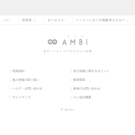
ハイク
技術系（電
セールスエン
ヘッドハンターの掲載求人のセール
ラス求
気・電子・
ジニア（電
スエンジニア（電気・電子）の転
人TOP
半導体）
気・電子）
職・求人情報一覧
若手ハイキャリアのスカウト転職
利用規約
求人情報に関するポリシー
個人情報の取り扱い
推奨環境
ヘルプ・お問い合わせ
参画のお問い合わせ
サイトマップ
エン会社概要
©
en Inc.