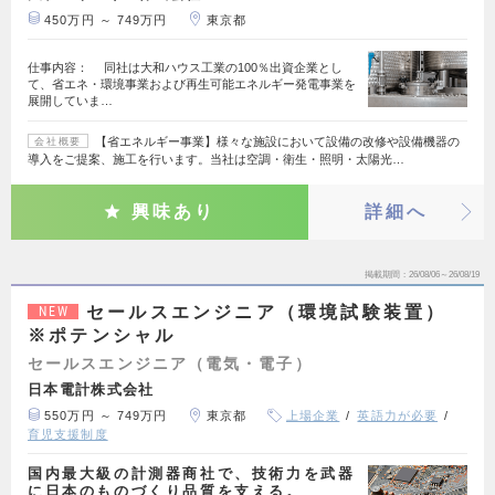
450万円 ～ 749万円
東京都
仕事内容： 同社は大和ハウス工業の100％出資企業とし
て、省エネ・環境事業および再生可能エネルギー発電事業を
展開していま…
【省エネルギー事業】様々な施設において設備の改修や設備機器の
会社概要
導入をご提案、施工を行います。当社は空調・衛生・照明・太陽光…
興味あり
詳細へ
掲載期間
26/08/06～26/08/19
セールスエンジニア（環境試験装置）
NEW
※ポテンシャル
セールスエンジニア（電気・電子）
日本電計株式会社
550万円 ～ 749万円
東京都
上場企業
英語力が必要
育児支援制度
国内最大級の計測器商社で、技術力を武器
に日本のものづくり品質を支える。