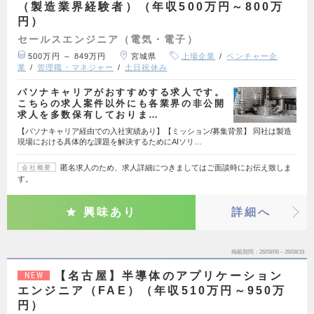
（製造業界経験者）（年収500万円～800万
円）
セールスエンジニア（電気・電子）
500万円 ～ 849万円
宮城県
上場企業
ベンチャー企
業
管理職・マネジャー
土日祝休み
パソナキャリアがおすすめする求人です。
こちらの求人案件以外にも各業界の非公開
求人を多数保有しておりま…
【パソナキャリア経由での入社実績あり】【ミッション/募集背景】 同社は製造
現場における具体的な課題を解決するためにAIソリ…
匿名求人のため、求人詳細につきましてはご面談時にお伝え致しま
会社概要
す。
興味あり
詳細へ
掲載期間
26/08/06～26/08/19
【名古屋】半導体のアプリケーション
NEW
エンジニア（FAE）（年収510万円～950万
円）