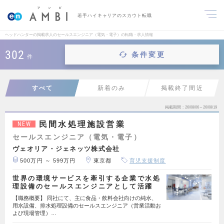
若手ハイキャリアのスカウト転職
ヘッドハンターの掲載求人のセールスエンジニア（電気・電子）の転職・求人情報
302
条件変更
件
すべて
新着のみ
掲載終了間近
掲載期間
26/08/06～26/08/19
民間水処理施設営業
NEW
セールスエンジニア（電気・電子）
ヴェオリア・ジェネッツ株式会社
500万円 ～ 599万円
東京都
育児支援制度
世界の環境サービスを牽引する企業で水処
理設備のセールスエンジニアとして活躍
【職務概要】 同社にて、主に食品・飲料会社向けの純水、
用水設備、排水処理設備のセールスエンジニア（営業活動お
よび現場管理）…