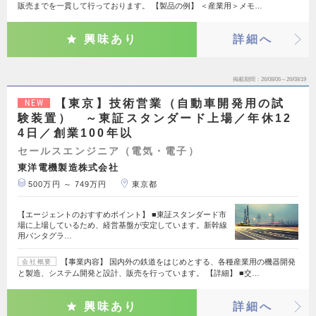
販売までを一貫して行っております。 【製品の例】 ＜産業用＞メモ…
興味あり
詳細へ
掲載期間
26/08/06～26/08/19
【東京】技術営業（自動車開発用の試
NEW
験装置） ～東証スタンダード上場／年休12
4日／創業100年以
セールスエンジニア（電気・電子）
東洋電機製造株式会社
500万円 ～ 749万円
東京都
【エージェントのおすすめポイント】 ■東証スタンダード市
場に上場しているため、経営基盤が安定しています。新幹線
用パンタグラ…
【事業内容】 国内外の鉄道をはじめとする、各種産業用の機器開発
会社概要
と製造、システム開発と設計、販売を行っています。 【詳細】 ■交…
興味あり
詳細へ