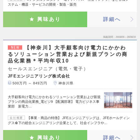
ステム・機器・サービスの開発・製造・販売
興味あり
詳細へ
掲載期間
26/08/06～26/08/19
【神奈川】大手顧客向け電力にかかわ
NEW
るソリューション営業および新規プランの商
品化業務＊平均年収10
セールスエンジニア（電気・電子）
JFEエンジニアリング株式会社
500万円 ～ 849万円
神奈川県
大手顧客向け電力にかかわるソリューション営業および新規
プランの商品化業務_電ビジ9 【配属部署】 電力ビジネス事
業部 新電力…
【事業・商品の特徴】 JFEエンジニアリングは、JFEホールディン
会社概要
グス傘下の総合エンジニアリング企業として、社会インフラや…
興味あり
詳細へ