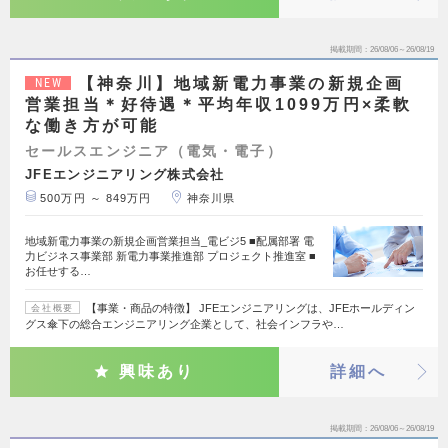
掲載期間
26/08/06～26/08/19
【神奈川】地域新電力事業の新規企画
NEW
営業担当＊好待遇＊平均年収1099万円×柔軟
な働き方が可能
セールスエンジニア（電気・電子）
JFEエンジニアリング株式会社
500万円 ～ 849万円
神奈川県
地域新電力事業の新規企画営業担当_電ビジ5 ■配属部署 電
力ビジネス事業部 新電力事業推進部 プロジェクト推進室 ■
お任せする…
【事業・商品の特徴】 JFEエンジニアリングは、JFEホールディン
会社概要
グス傘下の総合エンジニアリング企業として、社会インフラや…
興味あり
詳細へ
掲載期間
26/08/06～26/08/19