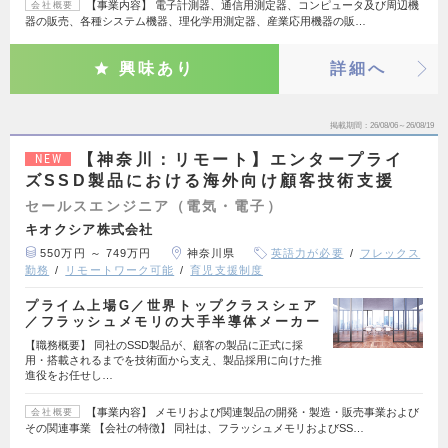
【事業内容】 電子計測器、通信用測定器、コンピュータ及び周辺機
会社概要
器の販売、各種システム機器、理化学用測定器、産業応用機器の販…
興味あり
詳細へ
掲載期間
26/08/06～26/08/19
【神奈川：リモート】エンタープライ
NEW
ズSSD製品における海外向け顧客技術支援
セールスエンジニア（電気・電子）
キオクシア株式会社
550万円 ～ 749万円
神奈川県
英語力が必要
フレックス
勤務
リモートワーク可能
育児支援制度
プライム上場G／世界トップクラスシェア
／フラッシュメモリの大手半導体メーカー
【職務概要】 同社のSSD製品が、顧客の製品に正式に採
用・搭載されるまでを技術面から支え、製品採用に向けた推
進役をお任せし…
【事業内容】 メモリおよび関連製品の開発・製造・販売事業および
会社概要
その関連事業 【会社の特徴】 同社は、フラッシュメモリおよびSS…