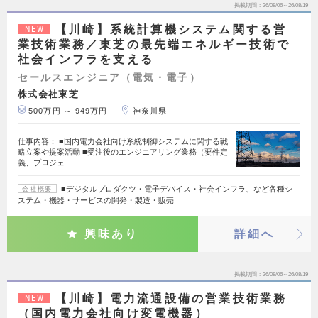
掲載期間
26/08/06～26/08/19
【川崎】系統計算機システム関する営
NEW
業技術業務／東芝の最先端エネルギー技術で
社会インフラを支える
セールスエンジニア（電気・電子）
株式会社東芝
500万円 ～ 949万円
神奈川県
仕事内容： ■国内電力会社向け系統制御システムに関する戦
略立案や提案活動 ■受注後のエンジニアリング業務（要件定
義、プロジェ…
■デジタルプロダクツ・電子デバイス・社会インフラ、など各種シ
会社概要
ステム・機器・サービスの開発・製造・販売
興味あり
詳細へ
掲載期間
26/08/06～26/08/19
【川崎】電力流通設備の営業技術業務
NEW
（国内電力会社向け変電機器）