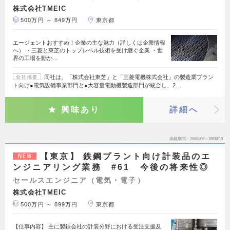
株式会社TMEIC
500万円 ～ 849万円
東京都
エージェントおすすめ！企業の主な魅力（詳しくは企業情報
へ） ・三菱と東芝のトップレベル技術を受け継ぐ企業 ・世
界の工場を動か…
同社は、「株式会社東芝」と「三菱電機株式会社」の製造業プラン
会社概要
ト向け●電気設備事業部門と●大容量電動機製造部門が統合し、2…
興味あり
詳細へ
掲載期間
26/08/06～26/08/19
【東京】 鉄鋼プラント向け計装品のエ
NEW
ンジニアリング業務 #61 今後の将来性◎
セールスエンジニア（電気・電子）
株式会社TMEIC
500万円 ～ 899万円
東京都
【仕事内容】 主に製鉄会社の計装分野における受注支援及