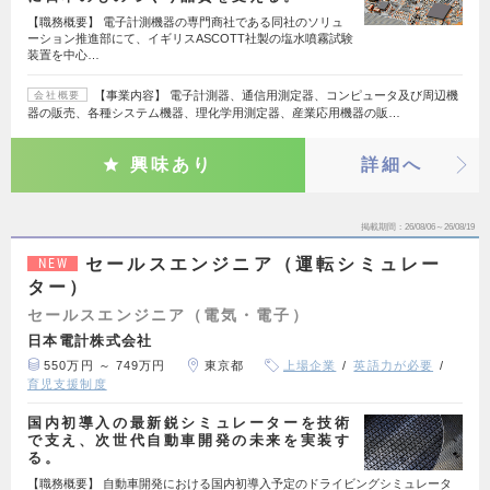
【職務概要】 電子計測機器の専門商社である同社のソリュ
ーション推進部にて、イギリスASCOTT社製の塩水噴霧試験
装置を中心…
【事業内容】 電子計測器、通信用測定器、コンピュータ及び周辺機
会社概要
器の販売、各種システム機器、理化学用測定器、産業応用機器の販…
興味あり
詳細へ
掲載期間
26/08/06～26/08/19
セールスエンジニア（運転シミュレー
NEW
ター）
セールスエンジニア（電気・電子）
日本電計株式会社
550万円 ～ 749万円
東京都
上場企業
英語力が必要
育児支援制度
国内初導入の最新鋭シミュレーターを技術
で支え、次世代自動車開発の未来を実装す
る。
【職務概要】 自動車開発における国内初導入予定のドライビングシミュレータ