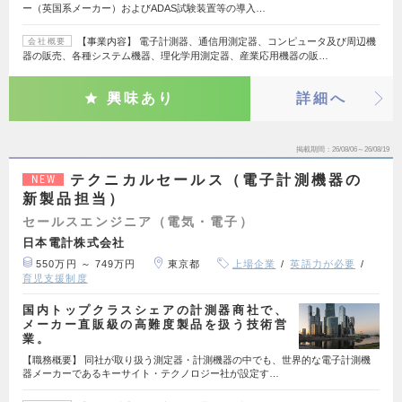
ー（英国系メーカー）およびADAS試験装置等の導入…
【事業内容】 電子計測器、通信用測定器、コンピュータ及び周辺機
会社概要
器の販売、各種システム機器、理化学用測定器、産業応用機器の販…
興味あり
詳細へ
掲載期間
26/08/06～26/08/19
テクニカルセールス（電子計測機器の
NEW
新製品担当）
セールスエンジニア（電気・電子）
日本電計株式会社
550万円 ～ 749万円
東京都
上場企業
英語力が必要
育児支援制度
国内トップクラスシェアの計測器商社で、
メーカー直販級の高難度製品を扱う技術営
業。
【職務概要】 同社が取り扱う測定器・計測機器の中でも、世界的な電子計測機
器メーカーであるキーサイト・テクノロジー社が設定す…