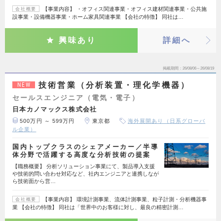
【事業内容】 ・オフィス関連事業・オフィス建材関連事業・公共施
会社概要
設事業・設備機器事業・ホーム家具関連事業 【会社の特徴】 同社は…
興味あり
詳細へ
掲載期間
26/08/06～26/08/19
技術営業（分析装置・理化学機器）
NEW
セールスエンジニア（電気・電子）
日本カノマックス株式会社
500万円 ～ 599万円
東京都
海外展開あり（日系グローバ
ル企業）
国内トップクラスのシェアメーカー／半導
体分野で活躍する高度な分析技術の提案
【職務概要】 分析ソリューション事業にて、製品導入支援
や技術的問い合わせ対応など、社内エンジニアと連携しなが
ら技術面から営…
【事業内容】 環境計測事業、流体計測事業、粒子計測・分析機器事
会社概要
業 【会社の特徴】 同社は「世界中のお客様に対し、最良の精密計測…