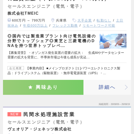
セールスエンジニア（電気・電子）
株式会社TMEIC
600万円 ～ 799万円
兵庫県
大手企業
転勤なし
土日
祝休み
年収600万以上
フレックス勤務
リモートワーク可能
◎国内では製造業プラント向け電気設備の
分野でトップシェア◎東芝と三菱電機のD
NAを持つ世界トップレベ…
【募集背景】 ・オゾンガス発生装置の需要の拡大： 生成AIやデータセンター
需要の拡大を背景に、半導体市場は今後も成長が見込…
【事業内容】 ■メインプロダクト [１]パワーエレクトロニクス製
会社概要
品：ドライブシステム（駆動装置）・無停電電源装置（UPS）・…
興味あり
詳細へ
掲載期間
26/08/06～26/08/19
民間水処理施設営業
NEW
セールスエンジニア（電気・電子）
ヴェオリア・ジェネッツ株式会社