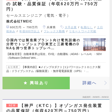
の 試験・品質保証（年収620万円～750万
円）
セールスエンジニア（電気・電子）
株式会社TMEIC
600万円 ～ 799万円
兵庫県
大手企業
転勤なし
土日
祝休み
年収600万以上
フレックス勤務
リモートワーク可能
◎国内では製造業プラント向け電気設備の
分野でトップシェア◎東芝と三菱電機のD
NAを持つ世界トップレベ…
【募集背景】 自動車業界は現在、EV化・自動運転（ADAS・レベル4）・SDV
（Software Defined Vehi…
【事業内容】 ■メインプロダクト [１]パワーエレクトロニクス製
会社概要
品：ドライブシステム（駆動装置）・無停電電源装置（UPS）・…
興味あり
詳細へ
掲載期間
26/08/05～26/08/18
【神戸（KTC）】オゾンガス発生装置
NEW
の品質保証（年収620万円～750万円）