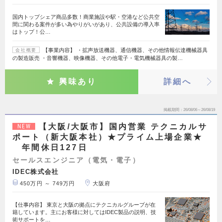
国内トップシェア商品多数！商業施設や駅・空港など公共空
間に関わる案件が多い為やりがいがあり、公共設備の導入率
はトップ！公…
【事業内容】 ・拡声放送機器、通信機器、その他情報伝達機械器具
会社概要
の製造販売 ・音響機器、映像機器、その他電子・電気機械器具の製…
興味あり
詳細へ
掲載期間
26/08/06～26/08/19
【大阪/大阪市】国内営業 テクニカルサ
NEW
ポート（新大阪本社）★プライム上場企業★
年間休日127日
セールスエンジニア（電気・電子）
IDEC株式会社
450万円 ～ 749万円
大阪府
【仕事内容】 東京と大阪の拠点にテクニカルグループが在
籍しています。主にお客様に対してはIDEC製品の説明、技
術サポートを…