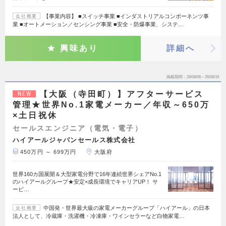
【事業内容】 ■スイッチ事業 ■インダストリアルコンポーネンツ事
会社概要
業 ■オートメーション／センシング事業 ■安全・防爆事業、システ…
興味あり
詳細へ
掲載期間
26/08/06～26/08/19
【大阪（寺田町）】アフターサービス
NEW
管理★世界No.1家電メーカー／年収～650万
×土日祝休
セールスエンジニア（電気・電子）
ハイアールジャパンセールス株式会社
450万円 ～ 699万円
大阪府
世界160カ国展開＆大型家電分野で16年連続世界シェアNo.1
のハイアールグループ★安定×成長環境でキャリアUP！ サ
ービ…
中国発・世界最大級の家電メーカーグループ「ハイアール」の日本
会社概要
法人として、冷蔵庫・洗濯機・冷凍庫・ワインセラーなど白物家電…