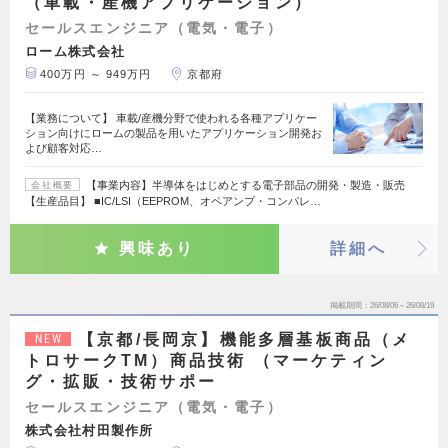
（車載・産機アプリケーション）
セールスエンジニア（電気・電子）
ローム株式会社
400万円 ～ 949万円
京都府
【業務について】 車載/産機分野で使われる各種アプリケー
ション向けにロームの製品を用いたアプリケーション開発お
よび顧客対応…
【事業内容】半導体をはじめとする電子部品の開発・製造・販売
会社概要
【生産品目】 ■IC/LSI（EEPROM、オペアンプ・コンパレ…
興味あり
詳細へ
掲載期間
26/08/06～26/08/19
【京都/長岡京】機能多層基板商品（メ
NEW
トロサークTM）商品技術 （マーケティン
グ・拡販・技術サポー
セールスエンジニア（電気・電子）
株式会社村田製作所