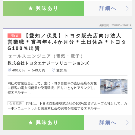
興味あり
詳細へ
掲載期間
26/08/06～26/08/19
【愛知／伏見】トヨタ販売店向け法人
NEW
営業職＊賞与年4.4か月分＊土日休み＊トヨタ
G100％出資
セールスエンジニア（電気・電子）
株式会社トヨタエナジーソリューションズ
400万円 ～ 549万円
愛知県
同社の営業担当として、主にトヨタ自動車の直販売店を対象
に顧客の電力消費量や受電環境、困りごとをヒアリングし、
省エネルギー…
同社は、トヨタ自動車株式会社の100%出資グループ会社として、カ
会社概要
ーボンニュートラルと脱炭素社会の実現を推進するエネルギー…
興味あり
詳細へ