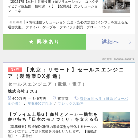
【2026178【本社】営業技術（光ソリューション コネクテ
ィビティ統括部 技術課 ）】 【配属先】 光ソリューショ
ン コネ…
■情報通信ソリューション 安全・安心の次世代インフラを支える光
会社概要
通信技術。 ファイバ・ケーブル、ファイテル製品、ブロードバンド…
興味あり
詳細へ
掲載期間
26/08/06～26/08/19
【東京：リモート】セールスエンジニ
NEW
ア（製造業DX推進）
セールスエンジニア（電気・電子）
株式会社ミスミ
600万円 ～ 849万円
東京都
海外展開あり（日系グローバ
ル企業）
年収600万以上
フレックス勤務
【プライム上場G】商社とメーカー機能を
併せ持ち「日本のモノづくり」を支える◎
【職務概要】製造業DX推進の事業基盤を強化するセールス
エンジニアとして以下業務をお任せいたします。 【職務詳
細】 １．案件仕…