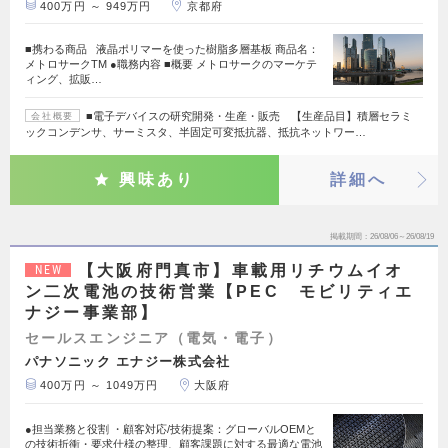
400万円 ～ 949万円
京都府
■携わる商品 液晶ポリマーを使った樹脂多層基板 商品名：
メトロサークTM ●職務内容 ■概要 メトロサークのマーケテ
ィング、拡販…
■電子デバイスの研究開発・生産・販売 【生産品目】積層セラミ
会社概要
ックコンデンサ、サーミスタ、半固定可変抵抗器、抵抗ネットワー…
興味あり
詳細へ
掲載期間
26/08/06～26/08/19
【大阪府門真市】車載用リチウムイオ
NEW
ン二次電池の技術営業【PEC モビリティエ
ナジー事業部】
セールスエンジニア（電気・電子）
パナソニック エナジー株式会社
400万円 ～ 1049万円
大阪府
●担当業務と役割 ・顧客対応/技術提案：グローバルOEMと
の技術折衝・要求仕様の整理、顧客課題に対する最適な電池