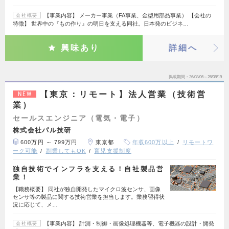
【事業内容】 メーカー事業（FA事業、金型用部品事業） 【会社の
会社概要
特徴】 世界中の『もの作り』の明日を支える同社。日本発のビジネ…
興味あり
詳細へ
掲載期間
26/08/06～26/08/19
【東京：リモート】法人営業（技術営
NEW
業）
セールスエンジニア（電気・電子）
株式会社パル技研
600万円 ～ 799万円
東京都
年収600万以上
リモートワ
ーク可能
副業してもOK
育児支援制度
独自技術でインフラを支える！自社製品営
業！
【職務概要】 同社が独自開発したマイクロ波センサ、画像
センサ等の製品に関する技術営業を担当します。業務習得状
況に応じて、メ…
【事業内容】 計測・制御・画像処理機器等、電子機器の設計・開発
会社概要