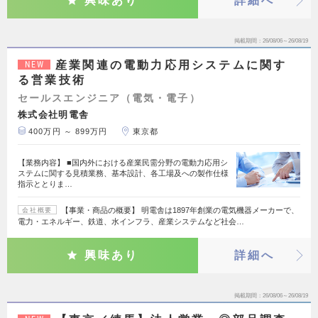
興味あり
詳細へ
掲載期間
26/08/06～26/08/19
産業関連の電動力応用システムに関す
NEW
る営業技術
セールスエンジニア（電気・電子）
株式会社明電舎
400万円 ～ 899万円
東京都
【業務内容】 ■国内外における産業民需分野の電動力応用シ
ステムに関する見積業務、基本設計、各工場及への製作仕様
指示ととりま…
【事業・商品の概要】 明電舎は1897年創業の電気機器メーカーで、
会社概要
電力・エネルギー、鉄道、水インフラ、産業システムなど社会…
興味あり
詳細へ
掲載期間
26/08/06～26/08/19