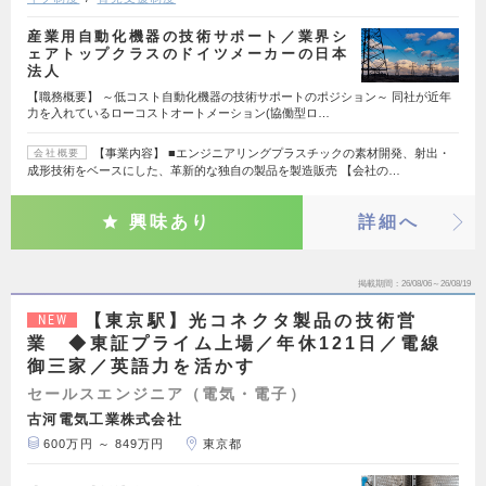
産業用自動化機器の技術サポート／業界シ
ェアトップクラスのドイツメーカーの日本
法人
【職務概要】 ～低コスト自動化機器の技術サポートのポジション～ 同社が近年
力を入れているローコストオートメーション(協働型ロ…
【事業内容】 ■エンジニアリングプラスチックの素材開発、射出・
会社概要
成形技術をベースにした、革新的な独自の製品を製造販売 【会社の…
興味あり
詳細へ
掲載期間
26/08/06～26/08/19
【東京駅】光コネクタ製品の技術営
NEW
業 ◆東証プライム上場／年休121日／電線
御三家／英語力を活かす
セールスエンジニア（電気・電子）
古河電気工業株式会社
600万円 ～ 849万円
東京都