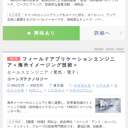
ーチ、ニーズヒアリング、技術的な提案活動 ・消耗品・…
ドイツのエンジニアリングをルーツに持ち、ヨーロッパ、アジア、
会社概要
北米に展開するグローバルメーカーです。高精度なチューブ・バー…
興味あり
詳細へ
掲載期間
26/08/05～26/09/07
フィールドアプリケーションエンジニ
NEW
ア＜海外イメージング技術＞
セールスエンジニア（電気・電子）
コーンズテクノロジー
650万円 ～ 999万円
東京都
外資系企業
大手企業
英
語力が必要
転勤なし
土日祝休み
年収600万以上
海外メーカーのエンジニアと密に連携し、世界最先端のイメ
ージング技術（赤外線カメラモジュール・CMOSイメージセ
ンサー等）…
【概要・特徴】 同社は、総合商社「コーンズ・アンド・カンパニ
会社概要
ー・リミテッド」グループの技術専門商社です。 通信計測、自動車…