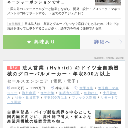
ネージャーポジションです…
・国内外のステークホルダーと協業しながら、開発・設計・プロジェクトマネジ
メント部門をサポートする。 ・全てのプロジェクトに…
日本法人は、顧客とグループをつなぐ窓口でもあるため、社内では
会社概要
英語を使って仕事をすることが多く、語学力を存分に発揮できる環…
興味あり
詳細へ
掲載期間
26/08/05～26/08/18
法人営業（Hybrid）@ドイツ全自動機
NEW
械のグローバルメーカー・年収800万以上
セールスエンジニア（電気・電子）
800万円 ～ 1199万円
神奈川県
大手企業
管理職・マネ
ジャー
海外出張
海外折衝
英語力が必要
転勤なし
土日祝休
み
社長・役員直下
年収600万以上
フレックス勤務
リモートワ
ーク可能
自動車部品・パイプ製造業界を中心とした
国内顧客向けに、高性能で省人・省エネな
産業用機械の提案営業を担…
・国内外の展示会参加、顧客訪問による製品提案 ・新規・既存顧客へのアプロ