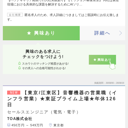
現場における具体的な課題を解決するためにAIソリ…
匿名求人のため、求人詳細につきましてはご面談時にお伝え致しま
会社概要
す。
興味あり
詳細へ
興味のある求人に
チェックをつけよう!
興味あり
スカウトのマッチング精度があがる!
その求人への合格可能性がわかる!
掲載期間
26/08/06～26/08/19
【東京/江東区】音響機器の営業職（イ
NEW
ンフラ営業）★東証プライム上場★年休126
日
セールスエンジニア（電気・電子）
TOA株式会社
450万円 ～ 549万円
東京都