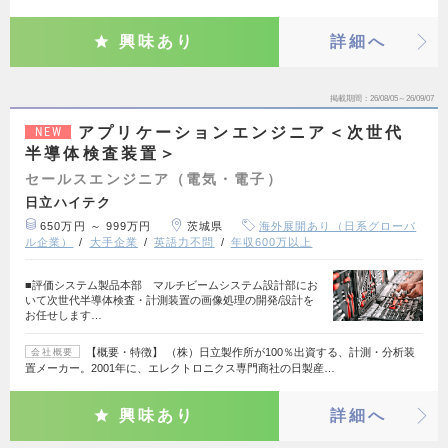
興味あり
詳細へ
掲載期間
26/08/05～26/09/07
アプリケーションエンジニア＜次世代
NEW
半導体検査装置＞
セールスエンジニア（電気・電子）
日立ハイテク
650万円 ～ 999万円
茨城県
海外展開あり（日系グローバ
ル企業）
大手企業
英語力不問
年収600万以上
■評価システム製品本部 マルチビームシステム設計部にお
いて次世代半導体検査・計測装置の画像処理の開発/設計を
お任せします…
【概要・特徴】 （株）日立製作所が100％出資する、計測・分析装
会社概要
置メーカー。2001年に、エレクトロニクス専門商社の日製産…
興味あり
詳細へ