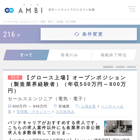
若手ハイキャリアのスカウト転職
メーカーのセールスエンジニア（電気・電子）の転職・求人情報
216
条件変更
件
すべて
新着のみ
掲載終了間近
掲載期間
26/08/06～26/08/19
【グロース上場】オープンポジション
NEW
（製造業界経験者）（年収500万円～800万
円）
セールスエンジニア（電気・電子）
500万円 ～ 849万円
宮城県
上場企業
ベンチャー企
業
管理職・マネジャー
土日祝休み
パソナキャリアがおすすめする求人です。
こちらの求人案件以外にも各業界の非公開
求人を多数保有しておりま…
【パソナキャリア経由での入社実績あり】【ミッション/募集背景】 同社は製造