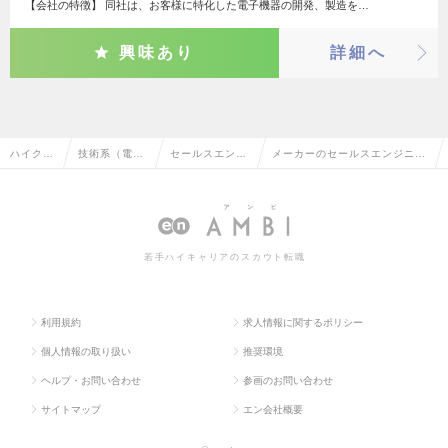
【会社の特徴】 同社は、お客様に特化した電子機器の開発、製造を…
興味あり
詳細へ
ハイクラ
技術系（電
セールスエンジ
メーカーのセールスエンジニア
ス求人T
気・電子・半
ニア（電気・電
（電気・電子）の転職・求人情
OP
導体）
子）
報一覧
若手ハイキャリアのスカウト転職
利用規約
求人情報に関するポリシー
個人情報の取り扱い
推奨環境
ヘルプ・お問い合わせ
参画のお問い合わせ
サイトマップ
エン会社概要