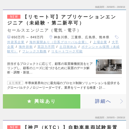
掲載期間
26/08/05～26/08/18
【リモート可】アプリケーションエン
NEW
ジニア（未経験・第二新卒可）
セールスエンジニア（電気・電子）
650万円 ～ 849万円
神奈川県、三重県、広島県、熊本県
外資系企業
海外展開あり（日系グローバル企業）
上場企業
大手
企業
海外折衝
英語力不問
土日祝休み
ポテンシャル採用（未経
験可）
フレックス勤務
リモートワーク可能
担当するプロジェクトに応じて、顧客の装置稼働状況をヒア
リングし、顧客のニーズに近づけるために装置のデータ解
析・調整・新規…
半導体業界向けに最先端のプロセス制御ソリューションを提供する
会社概要
グローバルテクノロジーリーダーです。業界をリードする検査・計…
興味あり
詳細へ
掲載期間
26/08/05～26/08/18
【神戸（KTC）】自動車車両試験装置
NEW