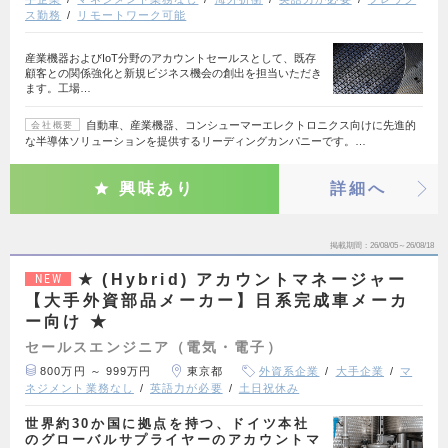
ス勤務
リモートワーク可能
産業機器およびIoT分野のアカウントセールスとして、既存
顧客との関係強化と新規ビジネス機会の創出を担当いただき
ます。工場…
自動車、産業機器、コンシューマーエレクトロニクス向けに先進的
会社概要
な半導体ソリューションを提供するリーディングカンパニーです。…
興味あり
詳細へ
掲載期間
26/08/05～26/08/18
★ (Hybrid) アカウントマネージャー
NEW
【大手外資部品メーカー】日系完成車メーカ
ー向け ★
セールスエンジニア（電気・電子）
800万円 ～ 999万円
東京都
外資系企業
大手企業
マ
ネジメント業務なし
英語力が必要
土日祝休み
世界約30か国に拠点を持つ、ドイツ本社
のグローバルサプライヤーのアカウントマ