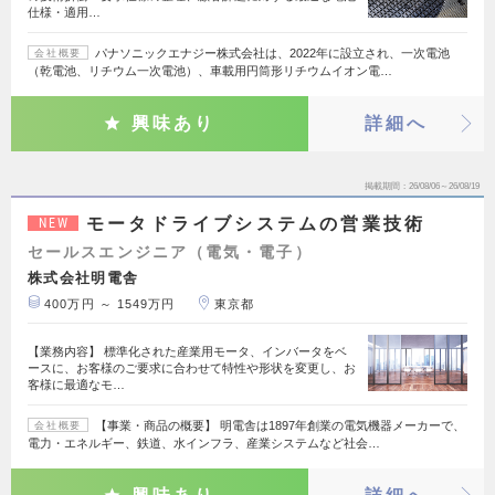
仕様・適用…
パナソニックエナジー株式会社は、2022年に設立され、一次電池
会社概要
（乾電池、リチウム一次電池）、車載用円筒形リチウムイオン電…
興味あり
詳細へ
掲載期間
26/08/06～26/08/19
モータドライブシステムの営業技術
NEW
セールスエンジニア（電気・電子）
株式会社明電舎
400万円 ～ 1549万円
東京都
【業務内容】 標準化された産業用モータ、インバータをベ
ースに、お客様のご要求に合わせて特性や形状を変更し、お
客様に最適なモ…
【事業・商品の概要】 明電舎は1897年創業の電気機器メーカーで、
会社概要
電力・エネルギー、鉄道、水インフラ、産業システムなど社会…