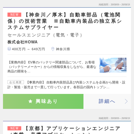
掲載期間
26/08/06～26/08/19
【神奈川／厚木】自動車部品（電池関
NEW
係）の技術営業 ※自動車内装品の独立系シ
ステムサプライヤー
セールスエンジニア（電気・電子）
株式会社HOWA
400万円 ～ 649万円
神奈川県
【業務内容】 EV車のバッテリー関連部品について、お客様
（バッテリーメーカー）からの情報収集をしながら、最適な
商品の開発を…
【事業内容】 自動車内装部品及び内装システムを企画から開発・設
会社概要
計・製造・販売まで一貫して行っています。各部品の国内トップシ…
興味あり
詳細へ
掲載期間
26/08/06～26/08/19
【京都】アプリケーションエンジニア
NEW