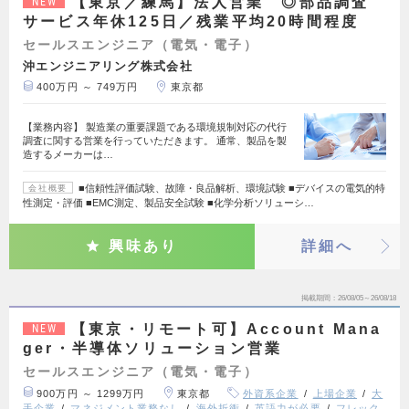
【東京／練馬】法人営業 ◎部品調査
NEW
サービス年休125日／残業平均20時間程度
セールスエンジニア（電気・電子）
沖エンジニアリング株式会社
400万円 ～ 749万円
東京都
【業務内容】 製造業の重要課題である環境規制対応の代行
調査に関する営業を行っていただきます。 通常、製品を製
造するメーカーは…
■信頼性評価試験、故障・良品解析、環境試験 ■デバイスの電気的特
会社概要
性測定・評価 ■EMC測定、製品安全試験 ■化学分析ソリューシ…
興味あり
詳細へ
掲載期間
26/08/05～26/08/18
【東京・リモート可】Account Mana
NEW
ger・半導体ソリューション営業
セールスエンジニア（電気・電子）
900万円 ～ 1299万円
東京都
外資系企業
上場企業
大
手企業
マネジメント業務なし
海外折衝
英語力が必要
フレック