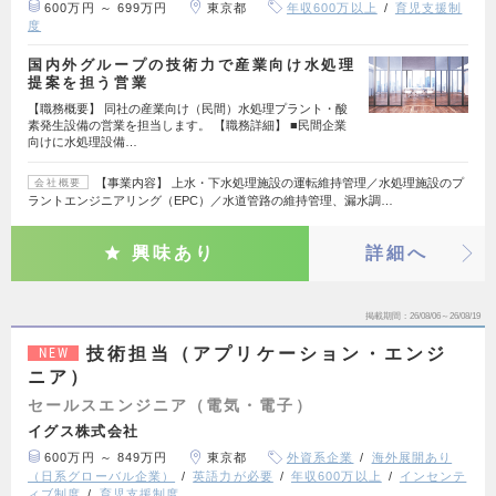
600万円 ～ 699万円
東京都
年収600万以上
育児支援制
度
国内外グループの技術力で産業向け水処理
提案を担う営業
【職務概要】 同社の産業向け（民間）水処理プラント・酸
素発生設備の営業を担当します。 【職務詳細】 ■民間企業
向けに水処理設備…
【事業内容】 上水・下水処理施設の運転維持管理／水処理施設のプ
会社概要
ラントエンジニアリング（EPC）／水道管路の維持管理、漏水調…
興味あり
詳細へ
掲載期間
26/08/06～26/08/19
技術担当（アプリケーション・エンジ
NEW
ニア）
セールスエンジニア（電気・電子）
イグス株式会社
600万円 ～ 849万円
東京都
外資系企業
海外展開あり
（日系グローバル企業）
英語力が必要
年収600万以上
インセンテ
ィブ制度
育児支援制度