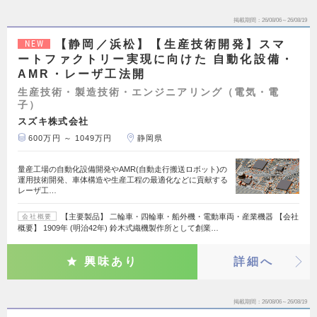
掲載期間
26/08/06～26/08/19
【静岡／浜松】【生産技術開発】スマ
NEW
ートファクトリー実現に向けた 自動化設備・
AMR・レーザ工法開
生産技術・製造技術・エンジニアリング（電気・電
子）
スズキ株式会社
600万円 ～ 1049万円
静岡県
量産工場の自動化設備開発やAMR(自動走行搬送ロボット)の
運用技術開発、車体構造や生産工程の最適化などに貢献する
レーザ工…
【主要製品】 二輪車・四輪車・船外機・電動車両・産業機器 【会社
会社概要
概要】 1909年 (明治42年) 鈴木式織機製作所として創業…
興味あり
詳細へ
掲載期間
26/08/06～26/08/19