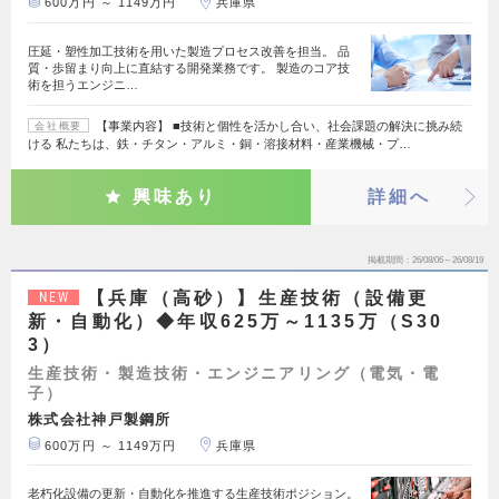
600万円 ～ 1149万円
兵庫県
圧延・塑性加工技術を用いた製造プロセス改善を担当。 品
質・歩留まり向上に直結する開発業務です。 製造のコア技
術を担うエンジニ…
【事業内容】 ■技術と個性を活かし合い、社会課題の解決に挑み続
会社概要
ける 私たちは、鉄・チタン・アルミ・銅・溶接材料・産業機械・プ…
興味あり
詳細へ
掲載期間
26/08/06～26/08/19
【兵庫（高砂）】生産技術（設備更
NEW
新・自動化）◆年収625万～1135万（S30
3）
生産技術・製造技術・エンジニアリング（電気・電
子）
株式会社神戸製鋼所
600万円 ～ 1149万円
兵庫県
老朽化設備の更新・自動化を推進する生産技術ポジション。