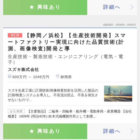
興味あり
詳細へ
掲載期間
26/08/06～26/08/19
【静岡／浜松】【生産技術開発】スマ
NEW
ートファクトリー実現に向けた品質技術(計
測、画像検査)開発と導
生産技術・製造技術・エンジニアリング（電気・電
子）
スズキ株式会社
600万円 ～ 1049万円
静岡県
スズキ生産工場に計測技術/画像検査技術を活用した製品の
計測/検査システムを導入し、不良流出防止、不良を発生さ
せないものづ…
【主要製品】 二輪車・四輪車・船外機・電動車両・産業機器 【会社
会社概要
概要】 1909年 (明治42年) 鈴木式織機製作所として創業…
興味あり
詳細へ