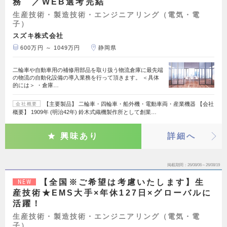
務 ／WEB選考完結
生産技術・製造技術・エンジニアリング（電気・電
子）
スズキ株式会社
600万円 ～ 1049万円
静岡県
二輪車や自動車用の補修用部品を取り扱う物流倉庫に最先端
の物流の自動化設備の導入業務を行って頂きます。 ＜具体
的には＞ ・倉庫…
【主要製品】 二輪車・四輪車・船外機・電動車両・産業機器 【会社
会社概要
概要】 1909年 (明治42年) 鈴木式織機製作所として創業…
興味あり
詳細へ
掲載期間
26/08/06～26/08/19
【全国※ご希望は考慮いたします】生
NEW
産技術★EMS大手×年休127日×グローバルに
活躍！
生産技術・製造技術・エンジニアリング（電気・電
子）