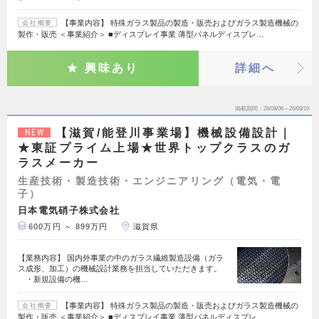
【事業内容】 特殊ガラス製品の製造・販売およびガラス製造機械の
会社概要
製作・販売 ＜事業紹介＞ ■ディスプレイ事業 薄型パネルディスプレ…
興味あり
詳細へ
掲載期間
26/08/06～26/08/19
【滋賀/能登川事業場】機械設備設計｜
NEW
★東証プライム上場★世界トップクラスのガ
ラスメーカー
生産技術・製造技術・エンジニアリング（電気・電
子）
日本電気硝子株式会社
600万円 ～ 899万円
滋賀県
【業務内容】 国内外事業の中のガラス繊維製造設備（ガラ
ス成形、加工）の機械設計業務を担当していただきます。
・新規設備の機…
【事業内容】 特殊ガラス製品の製造・販売およびガラス製造機械の
会社概要
製作・販売 ＜事業紹介＞ ■ディスプレイ事業 薄型パネルディスプレ…