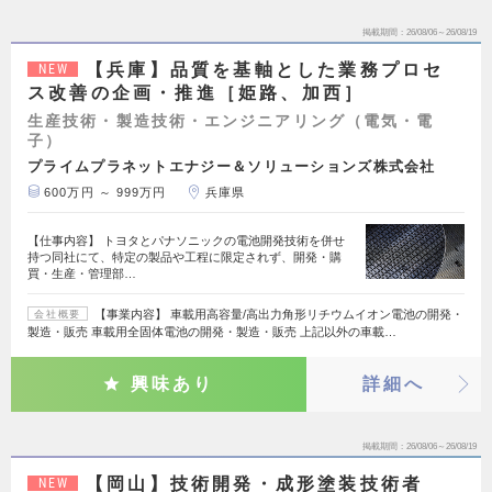
掲載期間
26/08/06～26/08/19
【兵庫】品質を基軸とした業務プロセ
NEW
ス改善の企画・推進［姫路、加西］
生産技術・製造技術・エンジニアリング（電気・電
子）
プライムプラネットエナジー＆ソリューションズ株式会社
600万円 ～ 999万円
兵庫県
【仕事内容】 トヨタとパナソニックの電池開発技術を併せ
持つ同社にて、特定の製品や工程に限定されず、開発・購
買・生産・管理部…
【事業内容】 車載用高容量/高出力角形リチウムイオン電池の開発・
会社概要
製造・販売 車載用全固体電池の開発・製造・販売 上記以外の車載…
興味あり
詳細へ
掲載期間
26/08/06～26/08/19
【岡山】技術開発・成形塗装技術者
NEW