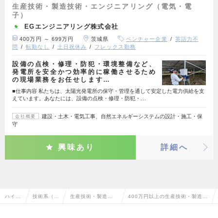
生産技術・製造技術・エンジニアリング（電気・電
子）
EGエンジニアリング株式会社
400万円 ～ 699万円
茨城県
ベンチャー企業
英語力不
問
転勤なし
土日祝休み
フレックス勤務
設備の点検・修理・防犯・環境整備など、
発電所を安全かつ効率的に稼働させるため
の現場業務をお任せします…
■仕事内容 私たちは、太陽光発電所の保守・管理を通して安定した電力供給を支
えています。あなたには、設備の点検・修理・防犯・…
建設・土木・電気工事、自然エネルギーシステムの設計・施工・保
会社概要
守
興味あり
詳細へ
ハイク
技術系（電
生産技術・製造技
400万円以上の生産技術・製造技
ラス求
気・電子・
術・エンジニアリ
術・エンジニアリング（電気・電