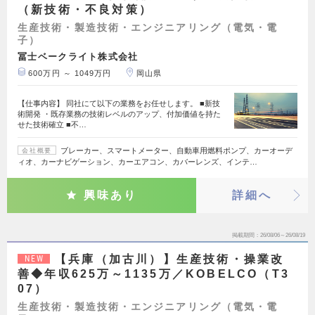
（新技術・不良対策）
生産技術・製造技術・エンジニアリング（電気・電
子）
冨士ベークライト株式会社
600万円 ～ 1049万円
岡山県
【仕事内容】 同社にて以下の業務をお任せします。 ■新技
術開発 ・既存業務の技術レベルのアップ、付加価値を持た
せた技術確立 ■不…
ブレーカー、スマートメーター、自動車用燃料ポンプ、カーオーデ
会社概要
ィオ、カーナビゲーション、カーエアコン、カバーレンズ、インテ…
興味あり
詳細へ
掲載期間
26/08/06～26/08/19
【兵庫（加古川）】生産技術・操業改
NEW
善◆年収625万～1135万／KOBELCO（T3
07）
生産技術・製造技術・エンジニアリング（電気・電