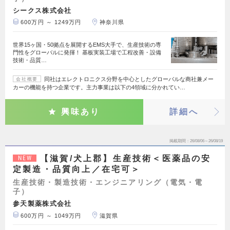
シークス株式会社
600万円 ～ 1249万円
神奈川県
世界15ヶ国・50拠点を展開するEMS大手で、生産技術の専
門性をグローバルに発揮！ 基板実装工場で工程改善・設備
技術・品質…
同社はエレクトロニクス分野を中心としたグローバルな商社兼メー
会社概要
カーの機能を持つ企業です。主力事業は以下の4領域に分かれてい…
興味あり
詳細へ
掲載期間
26/08/06～26/08/19
【滋賀/犬上郡】生産技術＜医薬品の安
NEW
定製造・品質向上／在宅可＞
生産技術・製造技術・エンジニアリング（電気・電
子）
参天製薬株式会社
600万円 ～ 1049万円
滋賀県