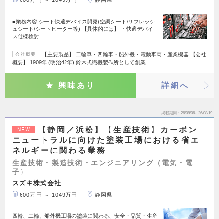
600万円 ～ 1049万円
静岡県
■業務内容 シート快適デバイス開発(空調シート/リフレッシ
ュシート/シートヒーター等) 【具体的には】 ・快適デバイ
ス仕様検討…
【主要製品】 二輪車・四輪車・船外機・電動車両・産業機器 【会社
会社概要
概要】 1909年 (明治42年) 鈴木式織機製作所として創業…
興味あり
詳細へ
掲載期間
26/08/06～26/08/19
【静岡／浜松】【生産技術】カーボン
NEW
ニュートラルに向けた塗装工場における省エ
ネルギーに関わる業務
生産技術・製造技術・エンジニアリング（電気・電
子）
スズキ株式会社
600万円 ～ 1049万円
静岡県
四輪、二輪、船外機工場の塗装に関わる、安全・品質・生産