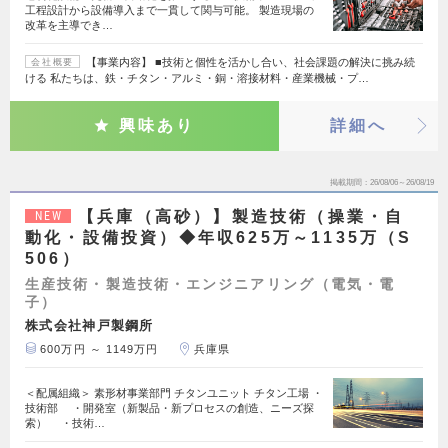
工程設計から設備導入まで一貫して関与可能。 製造現場の
改革を主導でき…
【事業内容】 ■技術と個性を活かし合い、社会課題の解決に挑み続
会社概要
ける 私たちは、鉄・チタン・アルミ・銅・溶接材料・産業機械・プ…
興味あり
詳細へ
掲載期間
26/08/06～26/08/19
【兵庫（高砂）】製造技術（操業・自
NEW
動化・設備投資）◆年収625万～1135万（S
506）
生産技術・製造技術・エンジニアリング（電気・電
子）
株式会社神戸製鋼所
600万円 ～ 1149万円
兵庫県
＜配属組織＞ 素形材事業部門 チタンユニット チタン工場 ・
技術部 ・開発室（新製品・新プロセスの創造、ニーズ探
索） ・技術…