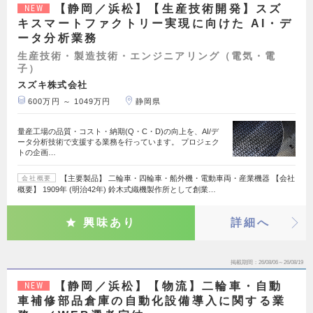
【静岡／浜松】【生産技術開発】スズ
NEW
キスマートファクトリー実現に向けた AI・デ
ータ分析業務
生産技術・製造技術・エンジニアリング（電気・電
子）
スズキ株式会社
600万円 ～ 1049万円
静岡県
量産工場の品質・コスト・納期(Q・C・D)の向上を、AI/デ
ータ分析技術で支援する業務を行っています。 プロジェク
トの企画…
【主要製品】 二輪車・四輪車・船外機・電動車両・産業機器 【会社
会社概要
概要】 1909年 (明治42年) 鈴木式織機製作所として創業…
興味あり
詳細へ
掲載期間
26/08/06～26/08/19
【静岡／浜松】【物流】二輪車・自動
NEW
車補修部品倉庫の自動化設備導入に関する業