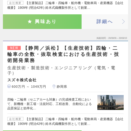
【主要製品】 二輪車・四輪車・船外機・電動車両・産業機器 【会社
会社概要
概要】 1909年 (明治42年) 鈴木式織機製作所として創業…
興味あり
詳細へ
掲載期間
26/08/06～26/08/19
【静岡／浜松】【生産技術】四輪・二
NEW
輪車の全数・抜取検査における生産技術・技
術開発業務
生産技術・製造技術・エンジニアリング（電気・電
子）
スズキ株式会社
600万円 ～ 1049万円
静岡県
四輪・二輪車（セニアカーも対象）の完成検査工程におい
て、新機種・新工場・法規対応、工程改善、 自動化による
品質保証と効率化…
【主要製品】 二輪車・四輪車・船外機・電動車両・産業機器 【会社
会社概要
概要】 1909年 (明治42年) 鈴木式織機製作所として創業…