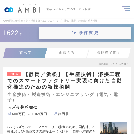
若手ハイキャリアのスカウト転職
400万円以上の生産技術・製造技術・エンジニアリング（電気・電子）の転職・求人情報
1622
条件変更
件
すべて
新着のみ
掲載終了間近
掲載期間
26/08/06～26/08/19
【静岡／浜松】【生産技術】溶接工程
NEW
でのスマートファクトリー実現に向けた自動
化推進のための新技術開
生産技術・製造技術・エンジニアリング（電気・電
子）
スズキ株式会社
600万円 ～ 1049万円
静岡県
SSF(スズキスマートファクトリー)推進のため、国内外、2
輪車および4輪車製造の溶接工程における、 自動化推進のた