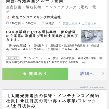
業務/出光興産グループ企業
生産技術・製造技術・エンジニアリング（電気・電
子）
出光エンジニアリング株式会社
450万円 ～ 649万円
秋田県
英語力不問
土日祝休み
O&M事業所における運転業務、保全計画
の立案等の準備及び運転支援業務を担当頂
きます。
【具体的な業務】 １．運転操作 ２．運転計画・実績操業準備業務 ３．保全計
画・実施 ４．運転トラブル対応 【所属部署】 エネルギー事…
・プラントソリューション技術・商品の提供 各種化学工業用、環
会社概要
境保全用その他の各種機械設備および装置に関する次の業務 設計…
興味あり
詳細へ
掲載期間
26/07/29～26/08/11
【太陽光発電所の保守・メンテナンス／契約
社員】◆注目度の高い再エネ事業/フレック
ス/土日祝休み