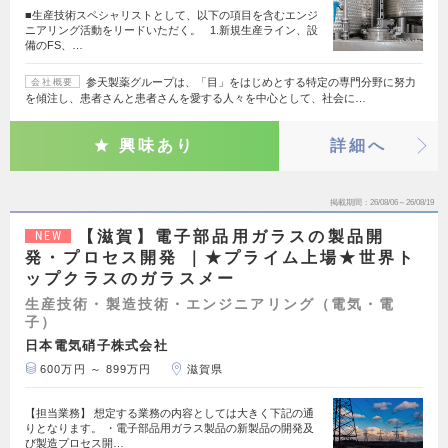
■生産技術スペシャリストとして、以下の項目を含むエンジ
ニアリング活動をリードいただく。 1.新規生産ライン、設
備のFS、…
参天製薬グループは、「目」をはじめとする特定の専門分野に努力
会社概要
を傾注し、患者さんと患者さんを愛する人々を中心として、社会に…
興味あり
詳細へ
掲載期間
26/08/06～26/08/19
【滋賀】電子部品用ガラスの製品開
NEW
発・プロセス開発 ｜★プライム上場★世界ト
ップクラスのガラスメー
生産技術・製造技術・エンジニアリング（電気・電
子）
日本電気硝子株式会社
600万円 ～ 899万円
滋賀県
【担当業務】 想定する業務の内容としては大きく下記の通
りとなります。 ・電子部品用ガラス製品の新製品の開発及
び製造プロセス開…