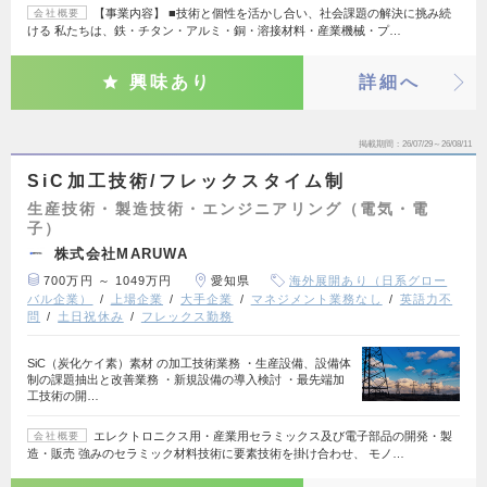
【事業内容】 ■技術と個性を活かし合い、社会課題の解決に挑み続
会社概要
ける 私たちは、鉄・チタン・アルミ・銅・溶接材料・産業機械・プ…
興味あり
詳細へ
掲載期間
26/07/29～26/08/11
SiC加工技術/フレックスタイム制
生産技術・製造技術・エンジニアリング（電気・電
子）
株式会社MARUWA
700万円 ～ 1049万円
愛知県
海外展開あり（日系グロー
バル企業）
上場企業
大手企業
マネジメント業務なし
英語力不
問
土日祝休み
フレックス勤務
SiC（炭化ケイ素）素材 の加工技術業務 ・生産設備、設備体
制の課題抽出と改善業務 ・新規設備の導入検討 ・最先端加
工技術の開…
エレクトロニクス用・産業用セラミックス及び電子部品の開発・製
会社概要
造・販売 強みのセラミック材料技術に要素技術を掛け合わせ、 モノ…