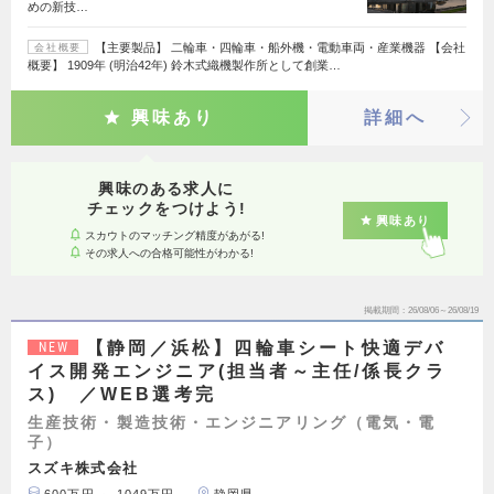
めの新技…
【主要製品】 二輪車・四輪車・船外機・電動車両・産業機器 【会社
会社概要
概要】 1909年 (明治42年) 鈴木式織機製作所として創業…
興味あり
詳細へ
興味のある求人に
チェックをつけよう!
興味あり
スカウトのマッチング精度があがる!
その求人への合格可能性がわかる!
掲載期間
26/08/06～26/08/19
【静岡／浜松】四輪車シート快適デバ
NEW
イス開発エンジニア(担当者～主任/係長クラ
ス) ／WEB選考完
生産技術・製造技術・エンジニアリング（電気・電
子）
スズキ株式会社