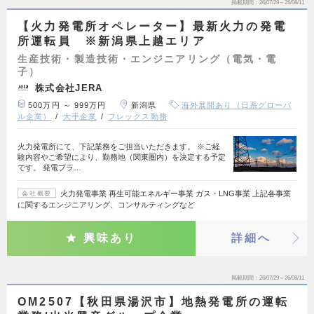
掲載期間
26/07/29～26/08/11
【火力発電所オペレーター】最新火力の発電
所運転員 ※新潟県上越エリア
生産技術・製造技術・エンジニアリング（電気・電
子）
株式会社JERA
500万円 ～ 999万円
新潟県
海外展開あり（日系グローバ
ル企業）
大手企業
フレックス勤務
火力発電所にて、下記業務をご担当いただきます。 ※ご経
験内容やご希望により、勤務地（関東圏内）を決定する予定
です。 発電プラ…
火力発電事業 再生可能エネルギー事業 ガス・LNG事業 上記各事業
会社概要
に関するエンジニアリング、コンサルティングなど
興味あり
詳細へ
掲載期間
26/07/29～26/08/11
OM2507【秋田県湯沢市】地熱発電所の運転