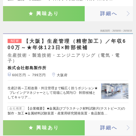
興味あり
詳細へ
掲載期間
26/08/06～26/08/19
【大阪】生産管理（精密加工）／年収6
NEW
00万～★年休123日×幹部候補
生産技術・製造技術・エンジニアリング（電気・電
子）
株式会社都島製作所
600万円 ～ 799万円
大阪府
生産計画～工程改善・外注管理まで幅広く担うポジション★
プレイングマネジャーとして現場にも関与◎ 幹部候補と
してキャリア…
【企業概要】 ■金属及びプラスチック材料試験片(テストピース)の
会社概要
製作・加工 ■金属材料試験装置・産業用研究開発装置・食品製造…
興味あり
詳細へ