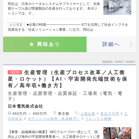
同社は、日本のトータルシステムサプライヤーとして、光海
底ケーブル及び関連製品の生産を行っております。 本ポジ
ションでは、そ…
■企業の特徴────────────── ICTを活用して社会インフラを
会社概要
高度化する「社会ソリューション事業」に注力。同社は…
興味あり
詳細へ
掲載期間
26/08/07～26/08/20
生産管理（生産プロセス改革／人工衛
NEW
星・ロケット）【AI・宇宙開発先端技術を保
有／高年収×働き方】
生産管理・品質管理・品質保証・工場長（電気・電
子）
日本電気株式会社
450万円 ～ 999万円
東京都
上場企業
英語力不問
土
日祝休み
ポテンシャル採用（未経験可）
フレックス勤務
【事業・組織構成の概要】 NECグループの一員として、国
内および海外の宇宙開発事業者へ、人工衛星やロケットに搭