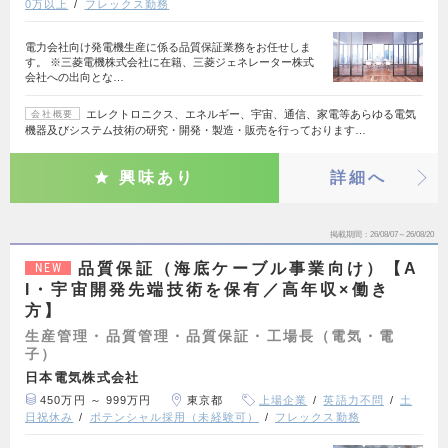
0万以上
フレックス勤務
電力会社向け発電機生産に係る品質保証業務をお任せしま
す。 ※三菱電機株式会社に在籍、三菱ジェネレーター株式
会社への出向とな…
エレクトロニクス、エネルギー、宇宙、通信、家電等あらゆる電気
会社概要
機器及びシステム技術の研究・開発・製造・販売を行っております…
興味あり
詳細へ
掲載期間
26/08/07～26/08/20
品質保証（海底ケーブル事業向け）【A
NEW
I・宇宙開発先端技術を保有／高年収×働き
方】
生産管理・品質管理・品質保証・工場長（電気・電
子）
日本電気株式会社
450万円 ～ 999万円
東京都
上場企業
英語力不問
土
日祝休み
ポテンシャル採用（未経験可）
フレックス勤務