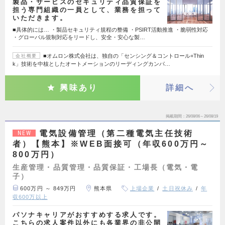
製品・サービスのセキュリティ品質保証を
担う専門組織の一員として、業務を担って
いただきます。
■具体的には… ・製品セキュリティ規程の整備 ・PSIRT活動推進 ・脆弱性対応
・グローバル規制対応をリードし、安全・安心な製…
■オムロン株式会社は、独自の「センシング＆コントロール+Thin
会社概要
k」技術を中核としたオートメーションのリーディングカンパ…
興味あり
詳細へ
掲載期間
26/08/06～26/08/19
電気設備管理（第二種電気主任技術
NEW
者）【熊本】※WEB面接可（年収600万円～
800万円）
生産管理・品質管理・品質保証・工場長（電気・電
子）
600万円 ～ 849万円
熊本県
上場企業
土日祝休み
年
収600万以上
パソナキャリアがおすすめする求人です。
こちらの求人案件以外にも各業界の非公開