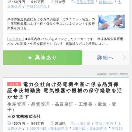
450万円 ～ 649万円
茨城県
英語力不問
転勤なし
土
日祝休み
年収600万以上
半導体製造装置におけるガス供給系「ガスユニット装置」の
生産管理業務および主任・係長クラスのマネジメントや改善
業務をお任せ…
■事業内容 バルブをメインとしたメーカーです。 半導体製造装置用
会社概要
バルブの開発・生産を得意としており、超微細なガスを精確にコン…
興味あり
詳細へ
掲載期間
26/08/07～26/08/20
電力会社向け発電機生産に係る品質保
NEW
証◆茨城勤務 電気機器や機械の保守経験を活
かせます
生産管理・品質管理・品質保証・工場長（電気・電
子）
三菱電機株式会社
450万円 ～ 949万円
茨城県
上場企業
英語力不問
土
日祝休み
3,000万円以上資金調達済
1億円以上資金調達済
年収60