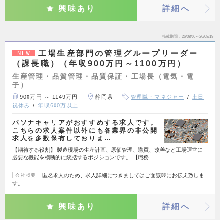
興味あり
詳細へ
掲載期間
26/08/06～26/08/19
工場生産部門の管理グループリーダー
NEW
（課長職）（年収900万円～1100万円）
生産管理・品質管理・品質保証・工場長（電気・電
子）
900万円 ～ 1149万円
静岡県
管理職・マネジャー
土日
祝休み
年収600万以上
パソナキャリアがおすすめする求人です。
こちらの求人案件以外にも各業界の非公開
求人を多数保有しておりま…
【期待する役割】 製造現場の生産計画、原価管理、購買、改善など工場運営に
必要な機能を横断的に統括するポジションです。 【職務…
匿名求人のため、求人詳細につきましてはご面談時にお伝え致しま
会社概要
す。
興味あり
詳細へ