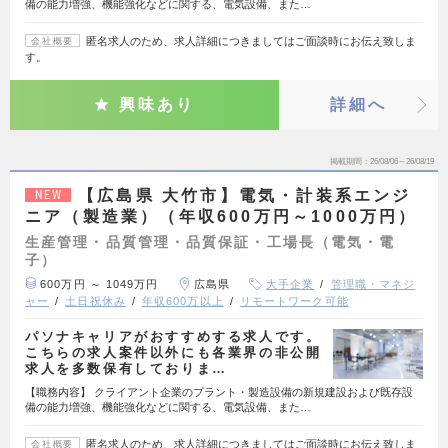
備の能力増強、機能強化などに関する、電気設備、また…
匿名求人のため、求人詳細につきましてはご面談時にお伝え致しま
会社概要
す。
興味あり
詳細へ
掲載期間
26/08/06～26/08/19
【広島県 大竹市】電気・計装系エンジ
NEW
ニア（製造業）（年収600万円～1000万円）
生産管理・品質管理・品質保証・工場長（電気・電
子）
600万円 ～ 1049万円
広島県
大手企業
管理職・マネジ
ャー
土日祝休み
年収600万以上
リモートワーク可能
パソナキャリアがおすすめする求人です。
こちらの求人案件以外にも各業界の非公開
求人を多数保有しておりま…
【職務内容】 クライアント企業のプラント・製造設備の新規建設および既存設
備の能力増強、機能強化などに関する、電気設備、また…
匿名求人のため、求人詳細につきましてはご面談時にお伝え致しま
会社概要