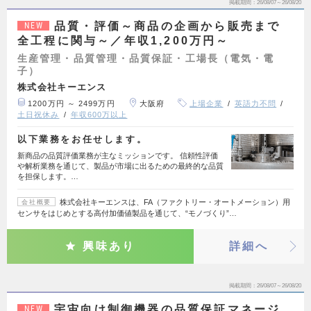
掲載期間
26/08/07～26/08/20
品質・評価～商品の企画から販売まで
NEW
全工程に関与～／年収1,200万円～
生産管理・品質管理・品質保証・工場長（電気・電
子）
株式会社キーエンス
1200万円 ～ 2499万円
大阪府
上場企業
英語力不問
土日祝休み
年収600万以上
以下業務をお任せします。
新商品の品質評価業務が主なミッションです。 信頼性評価
や解析業務を通じて、製品が市場に出るための最終的な品質
を担保します。…
株式会社キーエンスは、FA（ファクトリー・オートメーション）用
会社概要
センサをはじめとする高付加価値製品を通じて、“モノづくり”…
興味あり
詳細へ
掲載期間
26/08/07～26/08/20
宇宙向け制御機器の品質保証マネージ
NEW