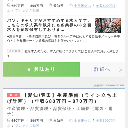
650万円 ～ 899万円
愛知県
土日祝休み
年収600万以
上
フレックス勤務
パソナキャリアがおすすめする求人です。
こちらの求人案件以外にも各業界の非公開
求人を多数保有しておりま…
■業務内容： トヨタ自動車及びトヨタグループを始めとする自動車メーカーを中
心とした技術サービス業務の拡販をお任せいたします…
匿名求人のため、求人詳細につきましてはご面談時にお伝え致しま
会社概要
す。
興味あり
詳細へ
掲載期間
26/08/06～26/08/19
【愛知/豊田】生産準備（ライン立ち上
NEW
げ計画）（年収680万円～870万円）
生産管理・品質管理・品質保証・工場長（電気・電
子）
650万円 ～ 899万円
愛知県
土日祝休み
年収600万以
上
フレックス勤務