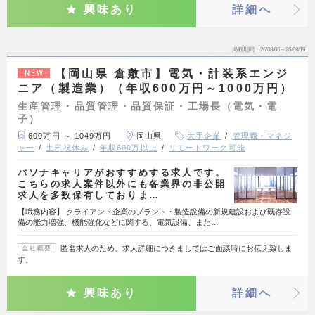
興味あり
詳細へ
掲載期間
26/08/06～26/08/19
【岡山県 倉敷市】電気・計装系エンジ
NEW
ニア（製造業）（年収600万円～1000万円）
生産管理・品質管理・品質保証・工場長（電気・電
子）
600万円 ～ 1049万円
岡山県
大手企業
管理職・マネジ
ャー
土日祝休み
年収600万以上
リモートワーク可能
パソナキャリアがおすすめする求人です。
こちらの求人案件以外にも各業界の非公開
求人を多数保有しておりま…
【職務内容】 クライアント企業のプラント・製造設備の新規建設および既存設
備の能力増強、機能強化などに関する、電気設備、また…
匿名求人のため、求人詳細につきましてはご面談時にお伝え致しま
会社概要
す。
興味あり
詳細へ