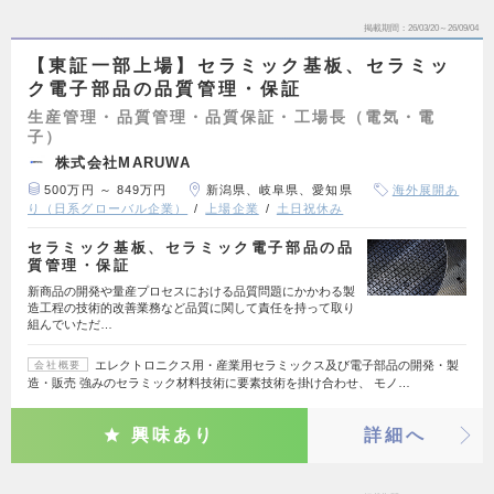
掲載期間
26/03/20～26/09/04
【東証一部上場】セラミック基板、セラミッ
ク電子部品の品質管理・保証
生産管理・品質管理・品質保証・工場長（電気・電
子）
株式会社MARUWA
500万円 ～ 849万円
新潟県、岐阜県、愛知県
海外展開あ
り（日系グローバル企業）
上場企業
土日祝休み
セラミック基板、セラミック電子部品の品
質管理・保証
新商品の開発や量産プロセスにおける品質問題にかかわる製
造工程の技術的改善業務など品質に関して責任を持って取り
組んでいただ…
エレクトロニクス用・産業用セラミックス及び電子部品の開発・製
会社概要
造・販売 強みのセラミック材料技術に要素技術を掛け合わせ、 モノ…
興味あり
詳細へ