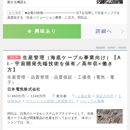
載する機器を…
■企業の特徴────────────── ICTを活用して社会インフラを
会社概要
高度化する「社会ソリューション事業」に注力。同社は…
興味あり
詳細へ
掲載期間
26/08/07～26/08/20
生産管理（海底ケーブル事業向け）【A
NEW
I・宇宙開発先端技術を保有／高年収×働き
方】
生産管理・品質管理・品質保証・工場長（電気・電
子）
日本電気株式会社
450万円 ～ 1149万円
東京都
上場企業
英語力不問
土
日祝休み
ポテンシャル採用（未経験可）
フレックス勤務
同社は、日本のトータルシステムサプライヤーとして、光海
底ケーブル及び関連製品の生産を行っております。 本ポジ
ションでは、生…