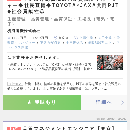
ャー◆社長直轄◆TOYOTA×JAXA共同PJT
◆社会貢献性◎
生産管理・品質管理・品質保証・工場長（電気・電
子）
横河電機株式会社
1100万円 ～ 1649万円
東京都
上場企業
大手企業
管
理職・マネジャー
英語力が必要
土日祝休み
年収600万以上
フ
レックス勤務
以下業務をお任せします。
・品質マネジメントシステム（QMS）の構築・維持・改善
（AS9100/ISO9001） ・製品品質保証の統括（設計・製造・
…
計測、制御、情報の技術を活用し、以下の事業を通じて社会課題の
会社概要
解決に貢献しています。 主力事業である「制御事業」は、プラント…
興味あり
詳細へ
掲載期間
26/08/07～26/08/20
品質マネジメントエンジニア【東京】
NEW