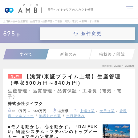
若手ハイキャリアのスカウト転職
土日祝休みの生産管理・品質管理・品質保証・工場長（電気・電子）の転職・求人情報
625
条件変更
件
すべて
新着のみ
掲載終了間近
掲載期間
26/08/07～26/08/20
【滋賀/東証プライム上場】生産管理
NEW
（年収500万円～840万円）
生産管理・品質管理・品質保証・工場長（電気・電
子）
株式会社ダイフク
500万円 ～ 849万円
滋賀県
上場企業
大手企業
管理
職・マネジャー
英語力が必要
土日祝休み
■モノを動かし、心を動かす。『DAIFUK
U』物流システム・マテハンのトップメー
カー ■マテハン業界…