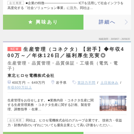
■企業の特徴────────────── ICTを活用して社会インフラを
会社概要
高度化する「社会ソリューション事業」に注力。同社は…
興味あり
詳細へ
掲載期間
26/08/07～26/08/20
生産管理（コネクタ）【岩手】◆年収4
NEW
00万～／年休126日／福利厚生充実◎
生産管理・品質管理・品質保証・工場長（電気・電
子）
東北ヒロセ電機株式会社
400万円 ～ 649万円
岩手県
英語力不問
土日祝休み
年収600万以上
生産管理をお任せします。 ■業務内容 ・コネクタ生産に関
する生産管理業務 ・コネクタ生産に関する計画、製造管
理、調整指導 ・在庫…
同社は、ヒロセ電機株式会社のグループ企業です。 技術力・収益
会社概要
力・財務内容のいずれについても優良企業として高い評価をいただい…