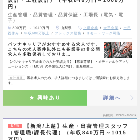
設計・工程設計）（年収840万円～1000万
円）
生産管理・品質管理・品質保証・工場長（電気・電
子）
800万円 ～ 1049万円
山梨県
上場企業
大手企業
土日
祝休み
年収600万以上
フレックス勤務
リモートワーク可能
パソナキャリアがおすすめする求人です。
こちらの求人案件以外にも各業界の非公開
求人を多数保有しておりま…
【パソナキャリア経由での入社実績あり】【募集背景】 ・メディカルケアソリ
ューションズ（TMCS）の事業拡大に向け、生産在庫…
匿名求人のため、求人詳細につきましてはご面談時にお伝え致しま
会社概要
す。
興味あり
詳細へ
掲載期間
26/08/06～26/08/19
【新潟/上越】生産・出荷管理スタッフ
NEW
（管理職/課長代理）（年収840万円～1015
万円）