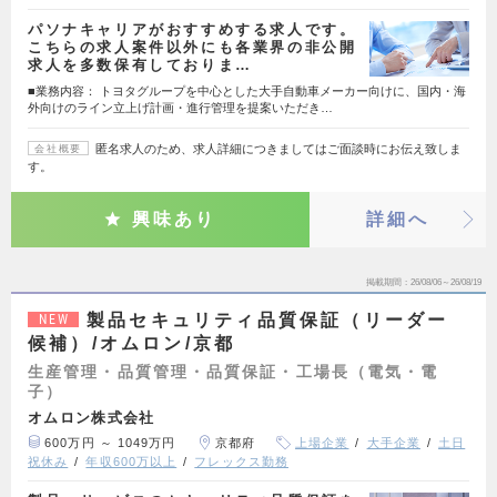
パソナキャリアがおすすめする求人です。
こちらの求人案件以外にも各業界の非公開
求人を多数保有しておりま…
■業務内容： トヨタグループを中心とした大手自動車メーカー向けに、国内・海
外向けのライン立上げ計画・進行管理を提案いただき…
匿名求人のため、求人詳細につきましてはご面談時にお伝え致しま
会社概要
す。
興味あり
詳細へ
掲載期間
26/08/06～26/08/19
製品セキュリティ品質保証（リーダー
NEW
候補）/オムロン/京都
生産管理・品質管理・品質保証・工場長（電気・電
子）
オムロン株式会社
600万円 ～ 1049万円
京都府
上場企業
大手企業
土日
祝休み
年収600万以上
フレックス勤務