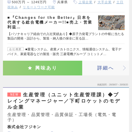
500万円 ～ 1249万円
兵庫県
上場企業
大手企業
土日
祝休み
リモートワーク可能
■『Changes for the Better』日本を
代表する総合電機メーカー!!■売上・営業
利益…
【パソナキャリア経由での入社実績あり】◆原子力発電プラントの中枢に当たる
製品の開発・設計から、製造・納入後の保全に至る設…
■重電システム、産業メカトロニクス、情報通信システム、電子デ
会社概要
バイス、家庭電器などの製造・販売 三菱電機グループ コミットメ…
興味あり
詳細へ
掲載期間
26/08/07～26/08/20
生産管理（ユニット生産管理課）◆プ
NEW
レイングマネージャー／下町ロケットのモデ
ル企業
生産管理・品質管理・品質保証・工場長（電気・電
子）
株式会社フジキン