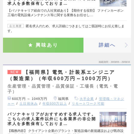
求人を多数保有しておりま…
【パソナキャリア経由での入社実績あり】【期待する役割】 ファインカーボン
工場の電気設備メンテナンス等に関する業務をお任せし…
匿名求人のため、求人詳細につきましてはご面談時にお伝え致しま
会社概要
す。
興味あり
詳細へ
掲載期間
26/08/06～26/08/19
【福岡県】電気・計装系エンジニア
NEW
（製造業）（年収600万円～1000万円）
生産管理・品質管理・品質保証・工場長（電気・電
子）
600万円 ～ 1049万円
福岡県
大手企業
管理職・マネジ
ャー
土日祝休み
年収600万以上
リモートワーク可能
パソナキャリアがおすすめする求人です。
こちらの求人案件以外にも各業界の非公開
求人を多数保有しておりま…
【職務内容】 クライアント企業のプラント・製造設備の新規建設および既存設