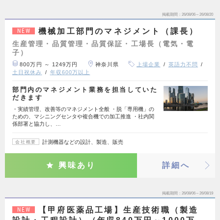
掲載期間
26/08/06～26/08/20
機械加工部門のマネジメント（課長）
NEW
生産管理・品質管理・品質保証・工場長（電気・電
子）
800万円 ～ 1249万円
神奈川県
上場企業
英語力不問
土日祝休み
年収600万以上
部門内のマネジメント業務を担当していた
だきます
・実績管理、改善等のマネジメント全般 ・脱「専用機」の
ための、マシニングセンタや複合機での加工推進 ・社内関
係部署と協力し、…
計測機器などの設計、製造、販売
会社概要
興味あり
詳細へ
掲載期間
26/08/06～26/08/19
【甲府医薬品工場】生産技術職（製造
NEW