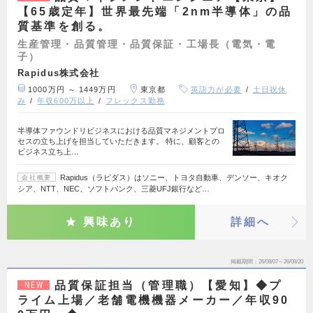
【65歳定年】世界最先端「2nm半導体」の品
質基準を創る。
生産管理・品質管理・品質保証・工場長（電気・電
子）
Rapidus株式会社
1000万円 ～ 1449万円
東京都
英語力が必要
土日祝休
み
年収600万以上
フレックス勤務
半導体ファウンドリビジネスにおける品質マネジメントプロ
セスの立ち上げを担当していただきます。 特に、顧客との
ビジネス立ち上…
Rapidus（ラピダス）はソニー、トヨタ自動車、デンソー、キオク
会社概要
シア、NTT、NEC、ソフトバンク、三菱UFJ銀行など…
興味あり
詳細へ
掲載期間
26/08/07～26/08/20
品質保証担当（管理職）【愛知】◆プ
NEW
ライム上場／老舗電機機器メーカー／年収90