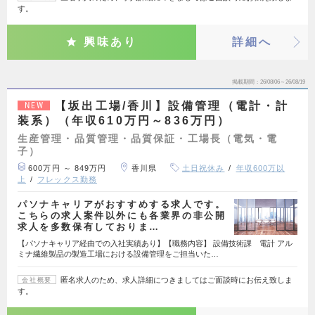
す。
興味あり
詳細へ
掲載期間
26/08/06～26/08/19
【坂出工場/香川】設備管理（電計・計
NEW
装系）（年収610万円～836万円）
生産管理・品質管理・品質保証・工場長（電気・電
子）
600万円 ～ 849万円
香川県
土日祝休み
年収600万以
上
フレックス勤務
パソナキャリアがおすすめする求人です。
こちらの求人案件以外にも各業界の非公開
求人を多数保有しておりま…
【パソナキャリア経由での入社実績あり】【職務内容】 設備技術課 電計 アル
ミナ繊維製品の製造工場における設備管理をご担当いた…
匿名求人のため、求人詳細につきましてはご面談時にお伝え致しま
会社概要
す。