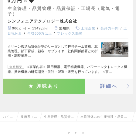
0万円～◆
生産管理・品質管理・品質保証・工場長（電気・電
子）
シンフォニアテクノロジー株式会社
900万円 ～ 1349万円
愛知県
上場企業
英語力不問
土
日祝休み
年収600万以上
フレックス勤務
クリーン搬送品質保証室のリーダとして担当チーム業務、就
業管理、部下育成、顧客・サプライヤ・社内関係部署との折
衝・調整業務…
＜事業内容＞ 汎用機器、電子精密機器、パワーエレクトロニクス機
会社概要
器、搬送機器の研究開発・設計・製造・販売を行っています。 ＜事…
興味あり
詳細へ
ハイク
技術系（電
生産管理・品質管
土日祝休みの生産管理・品質管
ラス求
気・電子・
理・品質保証・工場
理・品質保証・工場長（電気・