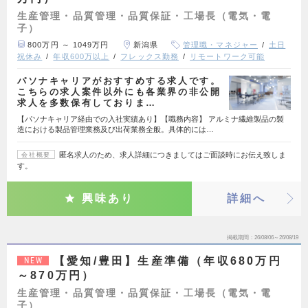
生産管理・品質管理・品質保証・工場長（電気・電
子）
800万円 ～ 1049万円
新潟県
管理職・マネジャー
土日
祝休み
年収600万以上
フレックス勤務
リモートワーク可能
パソナキャリアがおすすめする求人です。
こちらの求人案件以外にも各業界の非公開
求人を多数保有しておりま…
【パソナキャリア経由での入社実績あり】【職務内容】 アルミナ繊維製品の製
造における製品管理業務及び出荷業務全般。具体的には…
匿名求人のため、求人詳細につきましてはご面談時にお伝え致しま
会社概要
す。
興味あり
詳細へ
掲載期間
26/08/06～26/08/19
【愛知/豊田】生産準備（年収680万円
NEW
～870万円）
生産管理・品質管理・品質保証・工場長（電気・電
子）