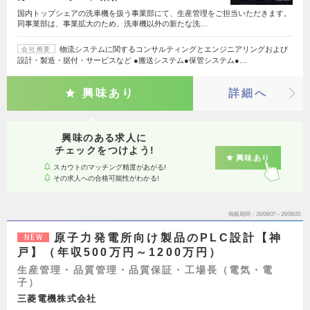
国内トップシェアの洗車機を扱う事業部にて、生産管理をご担当いただきます。
同事業部は、事業拡大のため、洗車機以外の新たな洗…
物流システムに関するコンサルティングとエンジニアリングおよび
会社概要
設計・製造・据付・サービスなど ●搬送システム●保管システム●…
興味あり
詳細へ
興味のある求人に
チェックをつけよう!
興味あり
スカウトのマッチング精度があがる!
その求人への合格可能性がわかる!
掲載期間
26/08/07～26/08/20
原子力発電所向け製品のPLC設計【神
NEW
戸】（年収500万円～1200万円）
生産管理・品質管理・品質保証・工場長（電気・電
子）
三菱電機株式会社