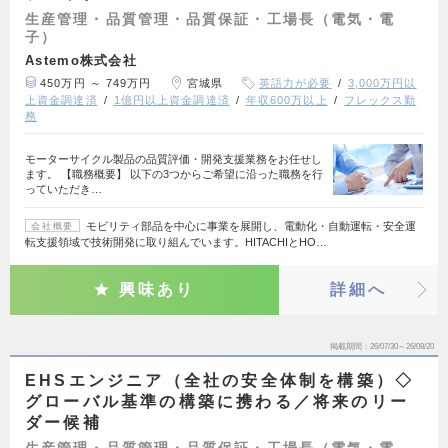
生産管理・品質管理・品質保証・工場長（電気・電
子）
Astemo株式会社
450万円 ～ 749万円
宮城県
英語力が必要
3,000万円以
上資金調達済
1億円以上資金調達済
年収600万以上
フレックス勤
務
モーターサイクル製品の品質評価・開発支援業務をお任せし
ます。 【職務概要】 以下の3つからご希望に沿った職務を行
っていただき…
モビリティ部品を中心に事業を展開し、電動化・自動運転・安全運
会社概要
転支援領域で技術開発に取り組んでいます。HITACHIとHO…
興味あり
詳細へ
掲載期間
26/07/30～26/08/20
EHSエンジニア（全社の安全体制を構築）◇
グローバル基準の構築に携わる／将来のリー
ダー候補