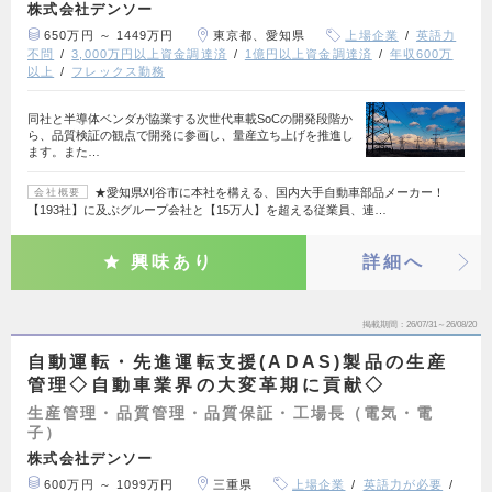
株式会社デンソー
650万円 ～ 1449万円
東京都、愛知県
上場企業
英語力
不問
3,000万円以上資金調達済
1億円以上資金調達済
年収600万
以上
フレックス勤務
同社と半導体ベンダが協業する次世代車載SoCの開発段階か
ら、品質検証の観点で開発に参画し、量産立ち上げを推進し
ます。また…
★愛知県刈谷市に本社を構える、国内大手自動車部品メーカー！
会社概要
【193社】に及ぶグループ会社と【15万人】を超える従業員、連…
興味あり
詳細へ
掲載期間
26/07/31～26/08/20
自動運転・先進運転支援(ADAS)製品の生産
管理◇自動車業界の大変革期に貢献◇
生産管理・品質管理・品質保証・工場長（電気・電
子）
株式会社デンソー
600万円 ～ 1099万円
三重県
上場企業
英語力が必要