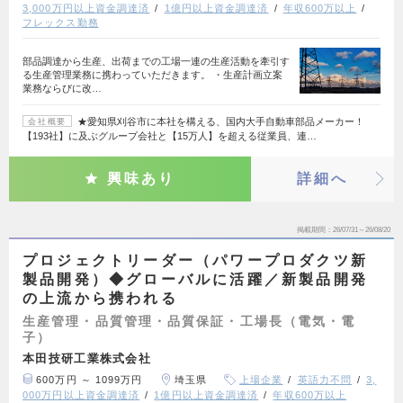
3,000万円以上資金調達済
1億円以上資金調達済
年収600万以上
フレックス勤務
部品調達から生産、出荷までの工場一連の生産活動を牽引す
る生産管理業務に携わっていただきます。 ・生産計画立案
業務ならびに改…
★愛知県刈谷市に本社を構える、国内大手自動車部品メーカー！
会社概要
【193社】に及ぶグループ会社と【15万人】を超える従業員、連…
興味あり
詳細へ
掲載期間
26/07/31～26/08/20
プロジェクトリーダー（パワープロダクツ新
製品開発）◆グローバルに活躍／新製品開発
の上流から携われる
生産管理・品質管理・品質保証・工場長（電気・電
子）
本田技研工業株式会社
600万円 ～ 1099万円
埼玉県
上場企業
英語力不問
3,
000万円以上資金調達済
1億円以上資金調達済
年収600万以上