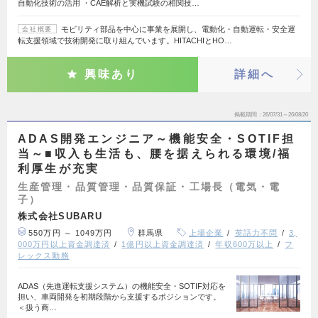
自動化技術の活用 ・CAE解析と実機試験の相関技…
モビリティ部品を中心に事業を展開し、電動化・自動運転・安全運
会社概要
転支援領域で技術開発に取り組んでいます。HITACHIとHO…
興味あり
詳細へ
掲載期間
26/07/31～26/08/20
ADAS開発エンジニア～機能安全・SOTIF担
当～■収入も生活も、腰を据えられる環境/福
利厚生が充実
生産管理・品質管理・品質保証・工場長（電気・電
子）
株式会社SUBARU
550万円 ～ 1049万円
群馬県
上場企業
英語力不問
3,
000万円以上資金調達済
1億円以上資金調達済
年収600万以上
フ
レックス勤務
ADAS（先進運転支援システム）の機能安全・SOTIF対応を
担い、車両開発を初期段階から支援するポジションです。
＜扱う商…