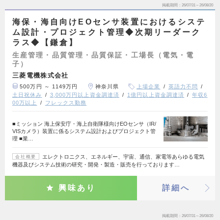
掲載期間
26/07/31～26/08/20
海保・海自向けEOセンサ装置におけるシステ
ム設計・プロジェクト管理◆次期リーダーク
ラス◆【鎌倉】
生産管理・品質管理・品質保証・工場長（電気・電
子）
三菱電機株式会社
500万円 ～ 1149万円
神奈川県
上場企業
英語力不問
土日祝休み
3,000万円以上資金調達済
1億円以上資金調達済
年収6
00万以上
フレックス勤務
■ミッション 海上保安庁・海上自衛隊様向けEOセンサ（IR/
VISカメラ）装置に係るシステム設計およびプロジェクト管
理 ■業…
エレクトロニクス、エネルギー、宇宙、通信、家電等あらゆる電気
会社概要
機器及びシステム技術の研究・開発・製造・販売を行っております…
興味あり
詳細へ
掲載期間
26/07/31～26/08/20