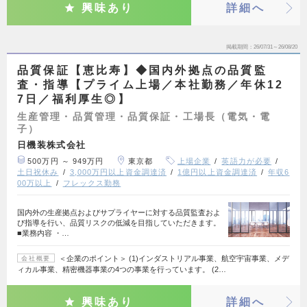
興味あり
詳細へ
掲載期間
26/07/31～26/08/20
品質保証【恵比寿】◆国内外拠点の品質監
査・指導【プライム上場／本社勤務／年休12
7日／福利厚生◎】
生産管理・品質管理・品質保証・工場長（電気・電
子）
日機装株式会社
500万円 ～ 949万円
東京都
上場企業
英語力が必要
土日祝休み
3,000万円以上資金調達済
1億円以上資金調達済
年収6
00万以上
フレックス勤務
国内外の生産拠点およびサプライヤーに対する品質監査およ
び指導を行い、品質リスクの低減を目指していただきます。
■業務内容 ・…
＜企業のポイント＞ (1)インダストリアル事業、航空宇宙事業、メデ
会社概要
ィカル事業、精密機器事業の4つの事業を行っています。 (2…
興味あり
詳細へ