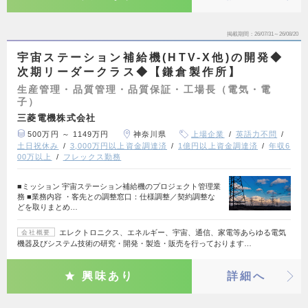
掲載期間
26/07/31～26/08/20
宇宙ステーション補給機(HTV-X他)の開発◆
次期リーダークラス◆【鎌倉製作所】
生産管理・品質管理・品質保証・工場長（電気・電
子）
三菱電機株式会社
500万円 ～ 1149万円
神奈川県
上場企業
英語力不問
土日祝休み
3,000万円以上資金調達済
1億円以上資金調達済
年収6
00万以上
フレックス勤務
■ミッション 宇宙ステーション補給機のプロジェクト管理業
務 ■業務内容 ・客先との調整窓口：仕様調整／契約調整な
どを取りまとめ…
エレクトロニクス、エネルギー、宇宙、通信、家電等あらゆる電気
会社概要
機器及びシステム技術の研究・開発・製造・販売を行っております…
興味あり
詳細へ