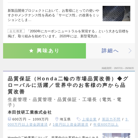
新製品開発プロジェクトにおいて、お客様にとっての使いや
すさやメンテナンス性を高める「サービス性」の改善をミッ
ションとしま…
「2050年にカーボンニュートラルを実現する」という大きな目標を
会社概要
掲げ、取り組みを始めています。 2020年には、新型電気自…
興味あり
詳細へ
掲載期間
26/07/31～26/08/20
品質保証（Honda二輪の市場品質改善）◆グ
ローバルに活躍／世界中のお客様の声から品
質改善
生産管理・品質管理・品質保証・工場長（電気・電
子）
本田技研工業株式会社
600万円 ～ 1099万円
埼玉県
上場企業
英語力不問
3,
000万円以上資金調達済
1億円以上資金調達済
年収600万以上
Hondaの二輪事業において、世界中のお客様から寄せられる