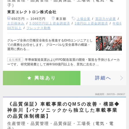
生産管理・品質管理・品質保証・工場長（電気・電
子）
東京エレクトロン株式会社
650万円 ～ 1049万円
東京都
上場企業
英語力が必要
土日祝休み
3,000万円以上資金調達済
1億円以上資金調達済
年収6
00万以上
フレックス勤務
グループ全体の労働安全衛生を推進するEHSエンジニアとし
ての業務をお任せします。 グローバルな安全基準の構築・
運用に携わる…
半導体製造装置およびFPD製造装置の開発・製造を手掛けるメーカ
会社概要
ーです。 研究開発費として例年500億円以上を、景気に左右さ…
興味あり
詳細へ
掲載期間
26/07/29～26/08/17
《品質保証》車載事業のQMSの改善・構築◆
神奈川【パナソニックから独立した車載事業
の品質体制構築】
生産管理・品質管理・品質保証・工場長（電気・電
子）