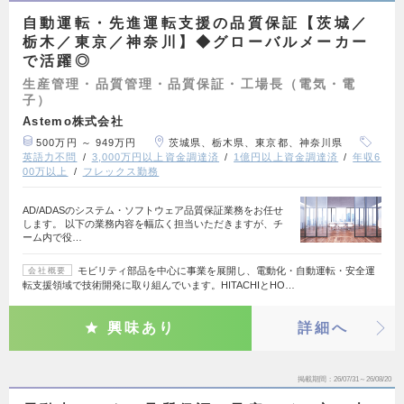
自動運転・先進運転支援の品質保証【茨城／
栃木／東京／神奈川】◆グローバルメーカー
で活躍◎
生産管理・品質管理・品質保証・工場長（電気・電
子）
Astemo株式会社
500万円 ～ 949万円
茨城県、栃木県、東京都、神奈川県
英語力不問
3,000万円以上資金調達済
1億円以上資金調達済
年収6
00万以上
フレックス勤務
AD/ADASのシステム・ソフトウェア品質保証業務をお任せ
します。 以下の業務内容を幅広く担当いただきますが、チ
ーム内で役…
モビリティ部品を中心に事業を展開し、電動化・自動運転・安全運
会社概要
転支援領域で技術開発に取り組んでいます。HITACHIとHO…
興味あり
詳細へ
掲載期間
26/07/31～26/08/20