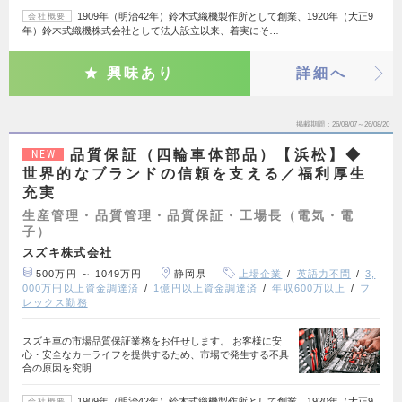
1909年（明治42年）鈴木式織機製作所として創業、1920年（大正9
会社概要
年）鈴木式織機株式会社として法人設立以来、着実にそ…
興味あり
詳細へ
掲載期間
26/08/07～26/08/20
品質保証（四輪車体部品）【浜松】◆
NEW
世界的なブランドの信頼を支える／福利厚生
充実
生産管理・品質管理・品質保証・工場長（電気・電
子）
スズキ株式会社
500万円 ～ 1049万円
静岡県
上場企業
英語力不問
3,
000万円以上資金調達済
1億円以上資金調達済
年収600万以上
フ
レックス勤務
スズキ車の市場品質保証業務をお任せします。 お客様に安
心・安全なカーライフを提供するため、市場で発生する不具
合の原因を究明…
1909年（明治42年）鈴木式織機製作所として創業、1920年（大正9
会社概要