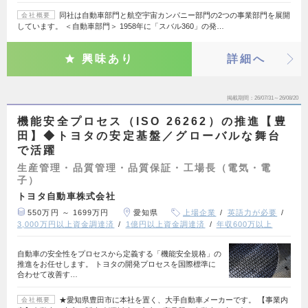
同社は自動車部門と航空宇宙カンパニー部門の2つの事業部門を展開
会社概要
しています。 ＜自動車部門＞ 1958年に「スバル360」の発…
興味あり
詳細へ
掲載期間
26/07/31～26/08/20
機能安全プロセス（ISO 26262）の推進【豊
田】◆トヨタの安定基盤／グローバルな舞台
で活躍
生産管理・品質管理・品質保証・工場長（電気・電
子）
トヨタ自動車株式会社
550万円 ～ 1699万円
愛知県
上場企業
英語力が必要
3,000万円以上資金調達済
1億円以上資金調達済
年収600万以上
自動車の安全性をプロセスから定義する「機能安全規格」の
推進をお任せします。 トヨタの開発プロセスを国際標準に
合わせて改善す…
★愛知県豊田市に本社を置く、大手自動車メーカーです。 【事業内
会社概要