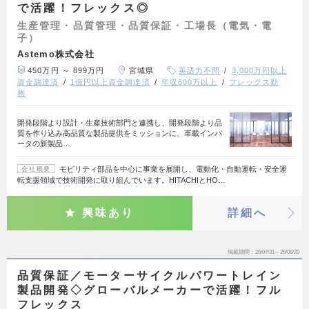
で活躍！フレックス◎
生産管理・品質管理・品質保証・工場長（電気・電
子）
Astemo株式会社
450万円 ～ 899万円
宮城県
英語力不問
3,000万円以上
資金調達済
1億円以上資金調達済
年収600万以上
フレックス勤
務
開発段階より設計・生産技術部門と連携し、開発段階より品
質を作り込み高品質な製品提供をミッションに、車載インバ
ータの新製品…
モビリティ部品を中心に事業を展開し、電動化・自動運転・安全運
会社概要
転支援領域で技術開発に取り組んでいます。HITACHIとHO…
興味あり
詳細へ
掲載期間
26/07/31～26/08/20
品質保証／モーターサイクルパワートレイン
製品開発◇グローバルメーカーで活躍！フル
フレックス