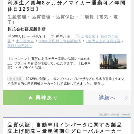
利厚生／賞与8ヶ月分／マイカー通勤可／年間
休日125日】
生産管理・品質管理・品質保証・工場長（電気・電
子）
株式会社荏原製作所
500万円 ～ 949万円
神奈川県
上場企業
英語力が必
要
土日祝休み
3,000万円以上資金調達済
1億円以上資金調達済
年収600万以上
【ミッション】 藤沢にあるチラー工場の品質レベルの向
上、サプライヤ管理を推進していただきます。 【仕事内
容】 ・サプライヤ品質…
1912年に創業し、ポンプやコンプレッサなどの風水力事業を中心と
会社概要
する世界的な産業機械メーカーとして成長してきました。 現在…
興味あり
詳細へ
掲載期間
26/07/31～26/08/20
品質保証｜自動車用インバータに関する製品
立上げ開発～量産初期◇グローバルメーカー