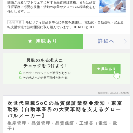
開発されるソフトウェアに対する品質保証業務、または品質
保証業務に必要な技術・活動の改善やグローバル標準化をお
任せします。…
モビリティ部品を中心に事業を展開し、電動化・自動運転・安全運
会社概要
転支援領域で技術開発に取り組んでいます。HITACHIとHO…
興味あり
詳細へ
興味のある求人に
チェックをつけよう!
興味あり
スカウトのマッチング精度があがる!
その求人への合格可能性がわかる!
掲載期間
26/07/31～26/08/20
次世代車載SoCの品質保証業務◆愛知・東京
勤務【自動車業界の大変革期を支えるグロー
バルメーカー】
生産管理・品質管理・品質保証・工場長（電気・電
子）