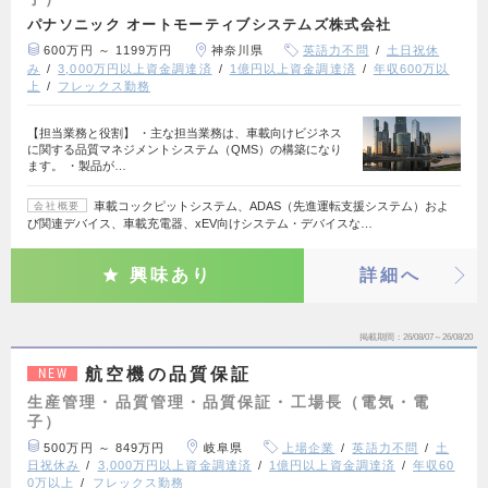
パナソニック オートモーティブシステムズ株式会社
600万円 ～ 1199万円
神奈川県
英語力不問
土日祝休
み
3,000万円以上資金調達済
1億円以上資金調達済
年収600万以
上
フレックス勤務
【担当業務と役割】 ・主な担当業務は、車載向けビジネス
に関する品質マネジメントシステム（QMS）の構築になり
ます。 ・製品が…
車載コックピットシステム、ADAS（先進運転支援システム）およ
会社概要
び関連デバイス、車載充電器、xEV向けシステム・デバイスな…
興味あり
詳細へ
掲載期間
26/08/07～26/08/20
航空機の品質保証
NEW
生産管理・品質管理・品質保証・工場長（電気・電
子）
500万円 ～ 849万円
岐阜県
上場企業
英語力不問
土
日祝休み
3,000万円以上資金調達済
1億円以上資金調達済
年収60
0万以上
フレックス勤務