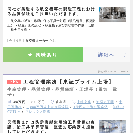
同社が製造する航空機等の製造工程におけ
る品質保証をご担当いただきます。
・航空機の製造・修理に係る不具合対応（現品処置、再発防
止） ・検査計画の設定 ・検査指示及び要領書の作成、点検
・検査員指導 ・…
航空機メーカーです。
会社概要
興味あり
詳細へ
掲載期間
26/08/07～26/08/20
工程管理業務【東証プライム上場】
NEW
生産管理・品質管理・品質保証・工場長（電気・電
子）
500万円 ～ 849万円
岐阜県
上場企業
英語力不問
土
日祝休み
3,000万円以上資金調達済
1億円以上資金調達済
年収60
0万以上
フレックス勤務
民需機または防需機製造用治工具費用の商
議、治工具予算管理、監査対応業務を担当
していただきます。