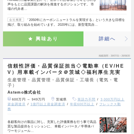
声をもとに品質課題の解決を推進するポジションです。 市
場の代弁者…
「2050年にカーボンニュートラルを実現する」という大きな目標を
会社概要
掲げ、取り組みを始めています。 2020年には、新型電気自…
興味あり
詳細へ
掲載期間
26/07/31～26/08/20
信頼性評価・品質保証担当◇電動車（EV/HE
V）用車載インバータ＠茨城◇福利厚生充実
生産管理・品質管理・品質保証・工場長（電気・電
子）
Astemo株式会社
600万円 ～ 949万円
茨城県
英語力不問
3,000万円以上
資金調達済
1億円以上資金調達済
年収600万以上
フレックス勤
務
各顧客向けの製品に対し、充実した評価業務を行う事で高品
質な製品提供をミッションに、 車載インバータ／半導体パ
ワーモジュール…