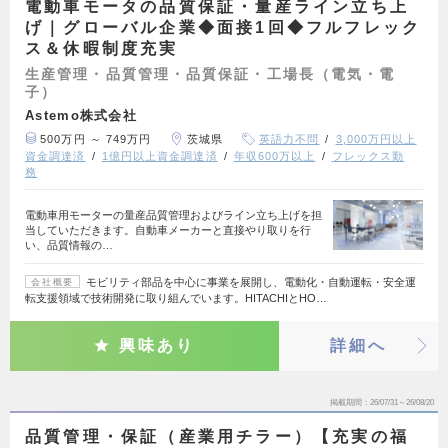
電動車モータの品質保証・量産ライン立ち上
げ｜グローバル企業◆面接1回◆フルフレック
ス＆休暇制度充実
生産管理・品質管理・品質保証・工場長（電気・電
子）
Astemo株式会社
500万円 ～ 749万円
茨城県
英語力不問
3,000万円以上
資金調達済
1億円以上資金調達済
年収600万以上
フレックス勤
務
電動車用モーターの量産品質管理およびライン立ち上げを担
当していただきます。自動車メーカーと直接やり取りを行
い、品質情報の…
モビリティ部品を中心に事業を展開し、電動化・自動運転・安全運
会社概要
転支援領域で技術開発に取り組んでいます。HITACHIとHO…
興味あり
詳細へ
掲載期間
26/07/31～26/08/20
品質管理・保証（産業用チラー）【充実の福