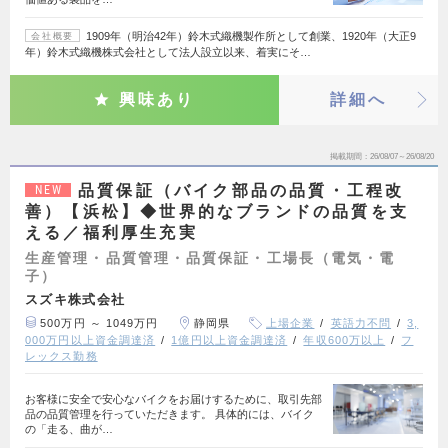
1909年（明治42年）鈴木式織機製作所として創業、1920年（大正9
会社概要
年）鈴木式織機株式会社として法人設立以来、着実にそ…
興味あり
詳細へ
掲載期間
26/08/07～26/08/20
品質保証（バイク部品の品質・工程改
NEW
善）【浜松】◆世界的なブランドの品質を支
える／福利厚生充実
生産管理・品質管理・品質保証・工場長（電気・電
子）
スズキ株式会社
500万円 ～ 1049万円
静岡県
上場企業
英語力不問
3,
000万円以上資金調達済
1億円以上資金調達済
年収600万以上
フ
レックス勤務
お客様に安全で安心なバイクをお届けするために、取引先部
品の品質管理を行っていただきます。 具体的には、バイク
の「走る、曲が…