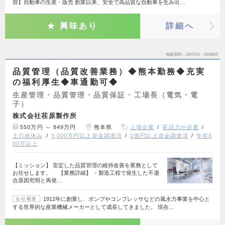
容】自動車の生産・販売 創業以来、安全で高品質な自動車を生み出…
興味あり
詳細へ
掲載期間
26/07/31～26/08/20
品質管理（品質改善業務）◆熊本勤務◆充実
の福利厚生◆車通勤可◆
生産管理・品質管理・品質保証・工場長（電気・電
子）
株式会社荏原製作所
550万円 ～ 849万円
熊本県
上場企業
英語力が必要
土日祝休み
3,000万円以上資金調達済
1億円以上資金調達済
年収6
00万以上
【ミッション】 安定した品質管理の維持改善を業務として
お任せします。 【業務詳細】 ・製造工程で発生した不適
合原因究明と再発…
1912年に創業し、ポンプやコンプレッサなどの風水力事業を中心と
会社概要
する世界的な産業機械メーカーとして成長してきました。 現在…