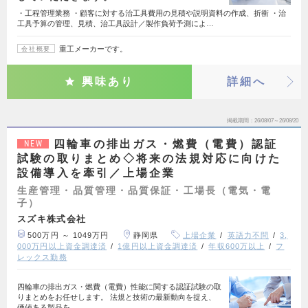
・工程管理業務 ・顧客に対する治工具費用の見積や説明資料の作成、折衝 ・治
工具予算の管理、見積、治工具設計／製作負荷予測によ…
重工メーカーです。
会社概要
興味あり
詳細へ
掲載期間
26/08/07～26/08/20
四輪車の排出ガス・燃費（電費）認証
NEW
試験の取りまとめ◇将来の法規対応に向けた
設備導入を牽引／上場企業
生産管理・品質管理・品質保証・工場長（電気・電
子）
スズキ株式会社
500万円 ～ 1049万円
静岡県
上場企業
英語力不問
3,
000万円以上資金調達済
1億円以上資金調達済
年収600万以上
フ
レックス勤務
四輪車の排出ガス・燃費（電費）性能に関する認証試験の取
りまとめをお任せします。 法規と技術の最新動向を捉え、
価値ある製品を…