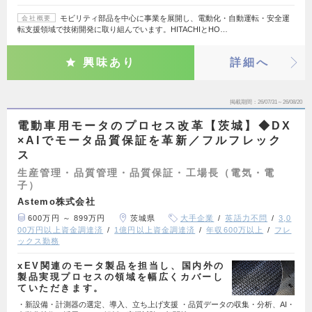
モビリティ部品を中心に事業を展開し、電動化・自動運転・安全運
会社概要
転支援領域で技術開発に取り組んでいます。HITACHIとHO…
興味あり
詳細へ
掲載期間
26/07/31～26/08/20
電動車用モータのプロセス改革【茨城】◆DX
×AIでモータ品質保証を革新／フルフレック
ス
生産管理・品質管理・品質保証・工場長（電気・電
子）
Astemo株式会社
600万円 ～ 899万円
茨城県
大手企業
英語力不問
3,0
00万円以上資金調達済
1億円以上資金調達済
年収600万以上
フレ
ックス勤務
xEV関連のモータ製品を担当し、国内外の
製品実現プロセスの領域を幅広くカバーし
ていただきます。
・新設備・計測器の選定、導入、立ち上げ支援 ・品質データの収集・分析、AI・