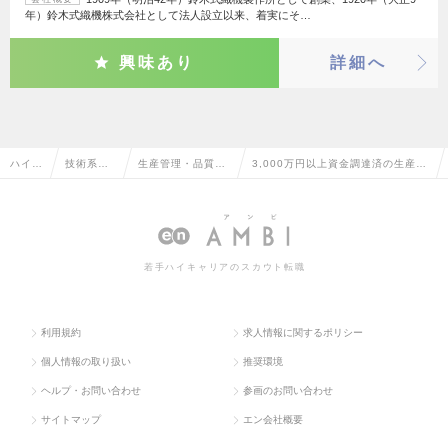
年）鈴木式織機株式会社として法人設立以来、着実にそ…
興味あり
詳細へ
ハイク
技術系
生産管理・品質管
3,000万円以上資金調達済の生産管
ラス求
（電気・
理・品質保証・工
理・品質管理・品質保証・工場長
人TO
電子・半
場長（電気・電
（電気・電子）の転職・求人情報一
P
導体）
子）
覧
若手ハイキャリアのスカウト転職
利用規約
求人情報に関するポリシー
個人情報の取り扱い
推奨環境
ヘルプ・お問い合わせ
参画のお問い合わせ
サイトマップ
エン会社概要