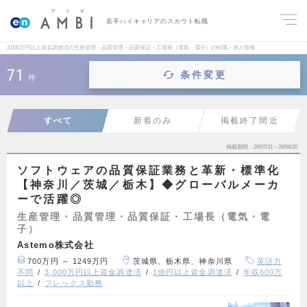
若手ハイキャリアのスカウト転職
3,000万円以上資金調達済の生産管理・品質管理・品質保証・工場長（電気・電子）の転職・求人情報
71
条件変更
件
すべて
新着のみ
掲載終了間近
掲載期間
26/07/31～26/08/20
ソフトウェアの品質保証業務と革新・標準化
【神奈川／茨城／栃木】◆グローバルメーカ
ーで活躍◎
生産管理・品質管理・品質保証・工場長（電気・電
子）
Astemo株式会社
700万円 ～ 1249万円
茨城県、栃木県、神奈川県
英語力
不問
3,000万円以上資金調達済
1億円以上資金調達済
年収600万
以上
フレックス勤務