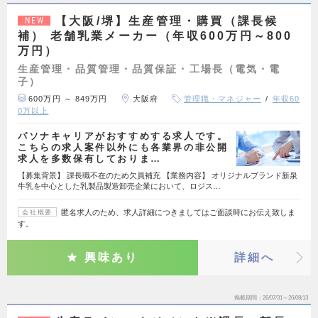
【大阪/堺】生産管理・購買（課長候
NEW
補） 老舗乳業メーカー（年収600万円～800
万円）
生産管理・品質管理・品質保証・工場長（電気・電
子）
600万円 ～ 849万円
大阪府
管理職・マネジャー
年収60
0万以上
パソナキャリアがおすすめする求人です。
こちらの求人案件以外にも各業界の非公開
求人を多数保有しておりま…
【募集背景】 課長職不在のため欠員補充 【業務内容】 オリジナルブランド新泉
牛乳を中心とした乳製品製造卸売企業において、ロジス…
匿名求人のため、求人詳細につきましてはご面談時にお伝え致しま
会社概要
す。
興味あり
詳細へ
掲載期間
26/07/31～26/08/13