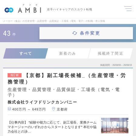
若手ハイキャリアのスカウト転職
メーカー（食品）の生産管理・品質管理・品質保証・工場長（電気・電子）の転職・求人情報
43
条件変更
件
すべて
新着のみ
掲載終了間近
掲載期間
26/08/06～26/08/19
【京都】副工場長候補_（生産管理・労
NEW
務管理）
生産管理・品質管理・品質保証・工場長（電気・電
子）
株式会社ライフドリンクカンパニー
400万円 ～ 649万円
京都府
【仕事内容】 *経験や能力に応じて、副工場長、業務チーム
マネージャーのいずれかからスタートとなります* 本社や協
力会社との渉…