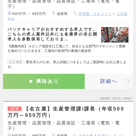
生産管理・品質管理・品質保証・工場長（電気・電
子）
500万円 ～ 699万円
滋賀県
管理職・マネジャー
土日祝
休み
パソナキャリアがおすすめする求人です。
こちらの求人案件以外にも各業界の非公開
求人を多数保有しておりま…
【職務内容】 ルピシア滋賀水口工場にて、担当となる部門のマネジメント業務
を進めていただきます。工場内の各部門の業務の進捗管…
匿名求人のため、求人詳細につきましてはご面談時にお伝え致しま
会社概要
す。
興味あり
詳細へ
掲載期間
26/07/31～26/08/13
【名古屋】生産管理課/課長（年収500
NEW
万円～650万円）
生産管理・品質管理・品質保証・工場長（電気・電
子）
500万円 ～ 699万円
滋賀県
大手企業
転勤なし
フレ