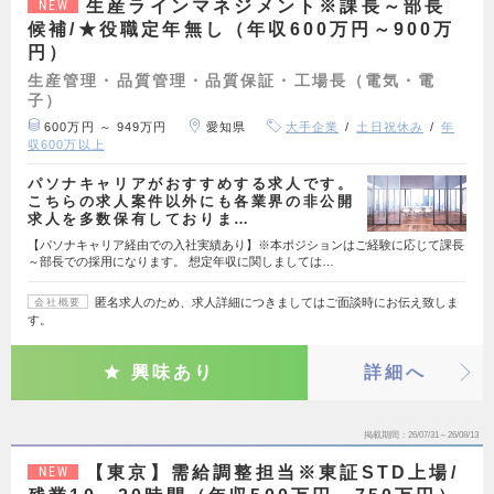
生産ラインマネジメント※課長～部長
NEW
候補/★役職定年無し（年収600万円～900万
円）
生産管理・品質管理・品質保証・工場長（電気・電
子）
600万円 ～ 949万円
愛知県
大手企業
土日祝休み
年
収600万以上
パソナキャリアがおすすめする求人です。
こちらの求人案件以外にも各業界の非公開
求人を多数保有しておりま…
【パソナキャリア経由での入社実績あり】※本ポジションはご経験に応じて課長
～部長での採用になります。 想定年収に関しましては…
匿名求人のため、求人詳細につきましてはご面談時にお伝え致しま
会社概要
す。
興味あり
詳細へ
掲載期間
26/07/31～26/08/13
【東京】需給調整担当※東証STD上場/
NEW