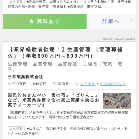
■高成分野菜、豆苗（とうみょう）・スプラウト類の生産・販売 ■新
会社概要
野菜の企画・開発・販売等 【事業所】 ■営業拠点（東京/大阪/…
興味あり
詳細へ
掲載期間
26/07/30～26/08/12
【業界経験者歓迎！】生産管理 （管理職補
佐）（年収600万円～800万円）
生産管理・品質管理・品質保証・工場長（電気・電
子）
三幸製菓株式会社
600万円 ～ 849万円
新潟県
大手企業
年収600万以上
国民的おせんべい「雪の宿」「ぱりんこ」
など、米菓業界第２位の売上実績を誇るお
菓子メーカーです
【職務内容】 米菓を中心とした菓子製造の生産計画立案部署での管理者補佐業
務を行っていただきます。現場の状況や工場管理者との…
■ぱりんこ、雪の宿サラダ、三幸の柿の種などあられ・おかき・お
会社概要
せんべいの製造販売