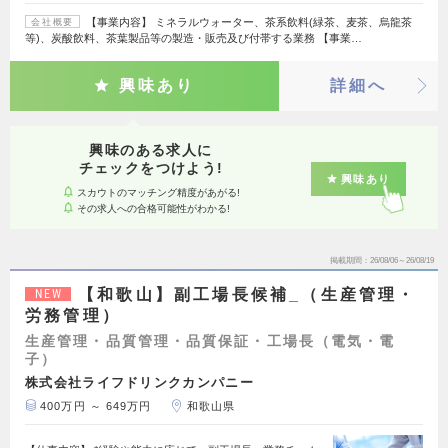
【事業内容】 ミネラルウォーター、茶系飲料(緑茶、麦茶、烏龍茶
会社概要
等)、炭酸飲料、茶葉製品等の製造・販売及び付帯する業務 【事業…
興味あり
詳細へ
興味のある求人に
チェックをつけよう!
興味あり
スカウトのマッチング精度があがる!
その求人への合格可能性がわかる!
掲載期間
26/08/06～26/08/19
【和歌山】副工場長候補_（生産管理・
NEW
労務管理）
生産管理・品質管理・品質保証・工場長（電気・電
子）
株式会社ライフドリンクカンパニー
400万円 ～ 649万円
和歌山県