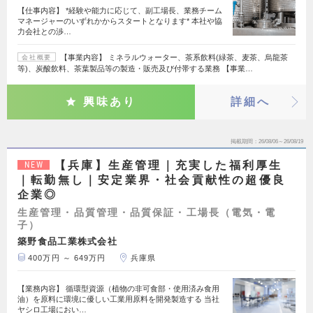
【仕事内容】 *経験や能力に応じて、副工場長、業務チーム
マネージャーのいずれかからスタートとなります* 本社や協
力会社との渉…
【事業内容】 ミネラルウォーター、茶系飲料(緑茶、麦茶、烏龍茶
会社概要
等)、炭酸飲料、茶葉製品等の製造・販売及び付帯する業務 【事業…
興味あり
詳細へ
掲載期間
26/08/06～26/08/19
【兵庫】生産管理｜充実した福利厚生
NEW
｜転勤無し｜安定業界・社会貢献性の超優良
企業◎
生産管理・品質管理・品質保証・工場長（電気・電
子）
築野食品工業株式会社
400万円 ～ 649万円
兵庫県
【業務内容】 循環型資源（植物の非可食部・使用済み食用
油）を原料に環境に優しい工業用原料を開発製造する 当社
ヤシロ工場におい…