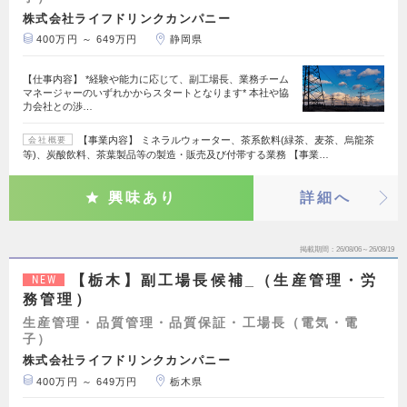
株式会社ライフドリンクカンパニー
400万円 ～ 649万円
静岡県
【仕事内容】 *経験や能力に応じて、副工場長、業務チーム
マネージャーのいずれかからスタートとなります* 本社や協
力会社との渉…
【事業内容】 ミネラルウォーター、茶系飲料(緑茶、麦茶、烏龍茶
会社概要
等)、炭酸飲料、茶葉製品等の製造・販売及び付帯する業務 【事業…
興味あり
詳細へ
掲載期間
26/08/06～26/08/19
【栃木】副工場長候補_（生産管理・労
NEW
務管理）
生産管理・品質管理・品質保証・工場長（電気・電
子）
株式会社ライフドリンクカンパニー
400万円 ～ 649万円
栃木県