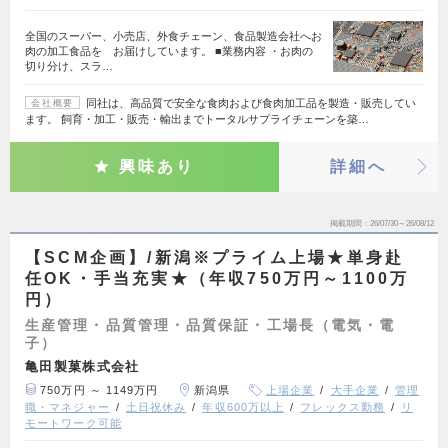
全国のスーパー、小売店、外食チェーン、食品製造会社へお
肉の加工食品を お届けしています。 ■業務内容 ・お肉の
切り分け、スラ…
同社は、高品質で安全な食肉および食肉加工品を製造・販売してい
会社概要
ます。 飼育・加工・販売・輸出までトータルサプライチェーンを築…
興味あり
詳細へ
掲載期間
26/07/30～26/08/12
【SCM企画】/新潟※プライム上場★単身赴
任OK・手当充実★（年収750万円～1100万
円）
生産管理・品質管理・品質保証・工場長（電気・電
子）
亀田製菓株式会社
750万円 ～ 1149万円
新潟県
上場企業
大手企業
管理
職・マネジャー
土日祝休み
年収600万以上
フレックス勤務
リ
モートワーク可能