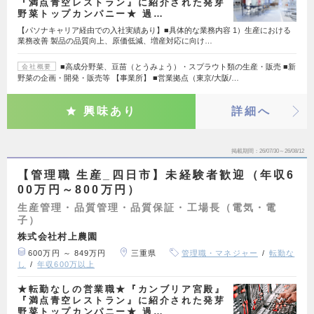
『満点青空レストラン』に紹介された発芽
野菜トップカンパニー★ 過…
【パソナキャリア経由での入社実績あり】■具体的な業務内容 1）生産における
業務改善 製品の品質向上、原価低減、増産対応に向け…
■高成分野菜、豆苗（とうみょう）・スプラウト類の生産・販売 ■新
会社概要
野菜の企画・開発・販売等 【事業所】 ■営業拠点（東京/大阪/…
興味あり
詳細へ
掲載期間
26/07/30～26/08/12
【管理職 生産_四日市】未経験者歓迎（年収6
00万円～800万円）
生産管理・品質管理・品質保証・工場長（電気・電
子）
株式会社村上農園
600万円 ～ 849万円
三重県
管理職・マネジャー
転勤な
し
年収600万以上
★転勤なしの営業職★『カンブリア宮殿』
『満点青空レストラン』に紹介された発芽
野菜トップカンパニー★ 過…