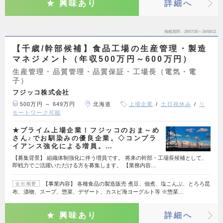
興味あり
詳細へ
掲載期間
26/07/30～26/08/12
【千歳/幹部候補】食品工場の生産管理・製造
マネジメント（年収500万円～600万円）
生産管理・品質管理・品質保証・工場長（電気・電
子）
フジッコ株式会社
500万円 ～ 649万円
北海道
上場企業
土日祝休み
リ
モートワーク可能
★プライム上場企業！フジッコのおま～め
さん♪でお馴染みの優良企業。◇コンプラ
イアンス強化による増員。…
【募集背景】 組織体制強化に伴う増員です。 将来の幹部・工場長候補として、
即戦力でご活躍いただける方を募集します。 【業務内容…
【事業内容】 各種食品の製造販売 煮豆、佃煮、塩こんぶ、とろろ昆
会社概要
布、漬物、スープ、惣菜、デザート、カスピ海ヨーグルト等 ※惣菜…
興味あり
詳細へ