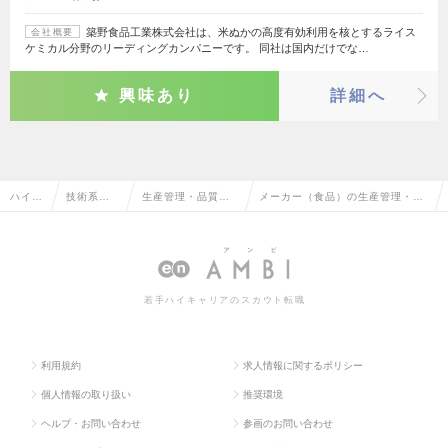
築野食品工業株式会社は、米ぬかの高度有効利用を核とするライス
会社概要
ケミカル分野のリーディングカンパニーです。 同社は国内だけでな…
興味あり
詳細へ
ハイク
技術系
生産管理・品質管
メーカー（食品）の生産管理・品
ラス求
（電気・
理・品質保証・工
質管理・品質保証・工場長（電
人TOP
電子・半
場長（電気・電
気・電子）の転職・求人情報一覧
導体）
子）
若手ハイキャリアのスカウト転職
利用規約
求人情報に関するポリシー
個人情報の取り扱い
推奨環境
ヘルプ・お問い合わせ
参画のお問い合わせ