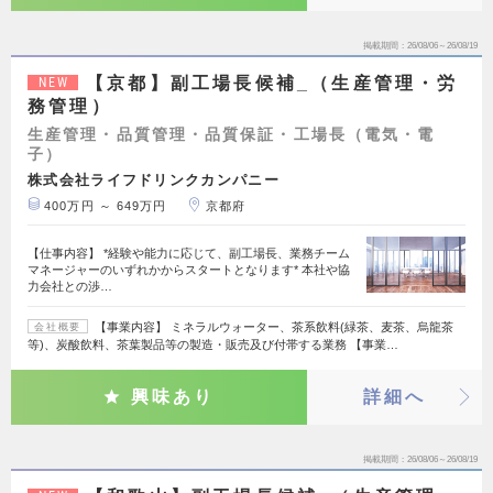
掲載期間
26/08/06～26/08/19
【京都】副工場長候補_（生産管理・労
NEW
務管理）
生産管理・品質管理・品質保証・工場長（電気・電
子）
株式会社ライフドリンクカンパニー
400万円 ～ 649万円
京都府
【仕事内容】 *経験や能力に応じて、副工場長、業務チーム
マネージャーのいずれかからスタートとなります* 本社や協
力会社との渉…
【事業内容】 ミネラルウォーター、茶系飲料(緑茶、麦茶、烏龍茶
会社概要
等)、炭酸飲料、茶葉製品等の製造・販売及び付帯する業務 【事業…
興味あり
詳細へ
掲載期間
26/08/06～26/08/19