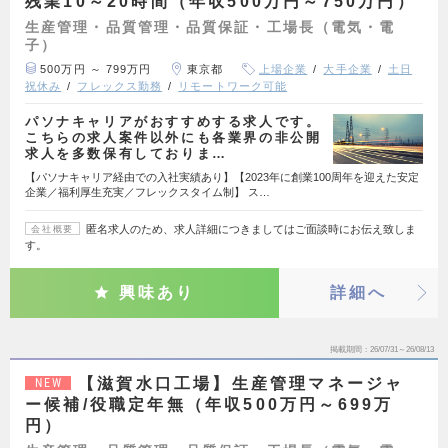
残業10～20時間（年収500万円～750万円）
生産管理・品質管理・品質保証・工場長（電気・電
子）
500万円 ～ 799万円
東京都
上場企業
大手企業
土日
祝休み
フレックス勤務
リモートワーク可能
パソナキャリアがおすすめする求人です。
こちらの求人案件以外にも各業界の非公開
求人を多数保有しておりま…
【パソナキャリア経由での入社実績あり】【2023年に創業100周年を迎えた安定
企業／福利厚生充実／フレックスタイム制】 ス…
匿名求人のため、求人詳細につきましてはご面談時にお伝え致しま
会社概要
す。
興味あり
詳細へ
掲載期間
26/07/31～26/08/13
【滋賀水口工場】生産管理マネージャ
NEW
ー候補/役職定年無（年収500万円～699万
円）