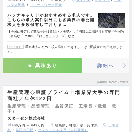
ックス勤務
リモートワーク可能
パソナキャリアがおすすめする求人です。
こちらの求人案件以外にも各業界の非公開
求人を多数保有しておりま…
【全国に安定して商品を届ける◎ハブ機能として円滑な工場運営を実現／全国的
に有名な「Pastel」「ねこねこシリーズ」など…
匿名求人のため、求人詳細につきましてはご面談時にお伝え致しま
会社概要
す。
興味あり
詳細へ
掲載期間
26/07/31～26/08/17
生産管理◇東証プライム上場業界大手の専門
商社／年休122日
生産管理・品質管理・品質保証・工場長（電気・電
子）
スターゼン株式会社
400万円 ～ 649万円
福島県、神奈川県、兵庫県
上場企
業
英語力不問
ポテンシャル採用（未経験可）