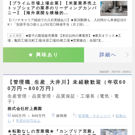
【プライム市場上場企業】【米菓業界売上
トップシェアの業界のリーディングカンパ
ニー】【海外展開を積極的…
【パソナキャリア経由での入社実績あり】★新潟勤務も、入社時から単身赴任O
K！「別居手当◎借り上げ社宅◎帰省手当（月２回）…
■菓子の製造販売事業 【本社以外の事業所】 ■東京オフィス ■工
会社概要
場：亀田工場/元町工場/水原工場/白根工場 ■営業拠点：全国7支…
興味あり
詳細へ
掲載期間
26/07/30～26/08/12
【管理職_生産_大井川】未経験歓迎（年収60
0万円～800万円）
生産管理・品質管理・品質保証・工場長（電気・電
子）
株式会社村上農園
600万円 ～ 849万円
静岡県
管理職・マネジャー
転勤な
し
年収600万以上
★転勤なしの営業職★『カンブリア宮殿』