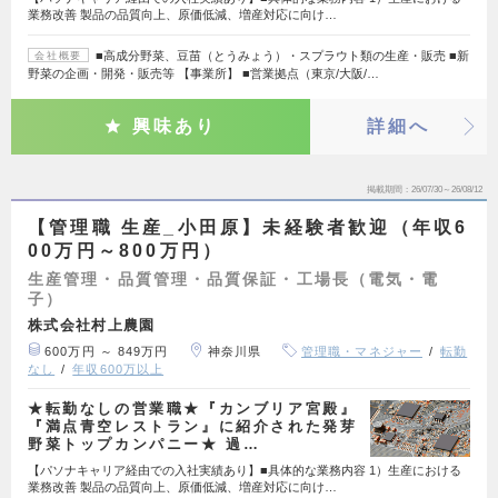
業務改善 製品の品質向上、原価低減、増産対応に向け…
■高成分野菜、豆苗（とうみょう）・スプラウト類の生産・販売 ■新
会社概要
野菜の企画・開発・販売等 【事業所】 ■営業拠点（東京/大阪/…
興味あり
詳細へ
掲載期間
26/07/30～26/08/12
【管理職 生産_小田原】未経験者歓迎（年収6
00万円～800万円）
生産管理・品質管理・品質保証・工場長（電気・電
子）
株式会社村上農園
600万円 ～ 849万円
神奈川県
管理職・マネジャー
転勤
なし
年収600万以上
★転勤なしの営業職★『カンブリア宮殿』
『満点青空レストラン』に紹介された発芽
野菜トップカンパニー★ 過…
【パソナキャリア経由での入社実績あり】■具体的な業務内容 1）生産における
業務改善 製品の品質向上、原価低減、増産対応に向け…