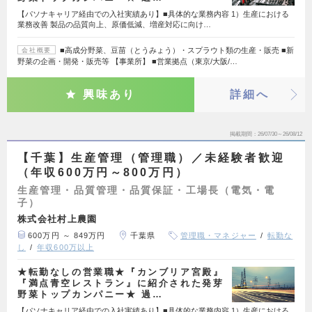
【パソナキャリア経由での入社実績あり】■具体的な業務内容 1）生産における
業務改善 製品の品質向上、原価低減、増産対応に向け…
■高成分野菜、豆苗（とうみょう）・スプラウト類の生産・販売 ■新
会社概要
野菜の企画・開発・販売等 【事業所】 ■営業拠点（東京/大阪/…
興味あり
詳細へ
掲載期間
26/07/30～26/08/12
【千葉】生産管理（管理職）／未経験者歓迎
（年収600万円～800万円）
生産管理・品質管理・品質保証・工場長（電気・電
子）
株式会社村上農園
600万円 ～ 849万円
千葉県
管理職・マネジャー
転勤な
し
年収600万以上
★転勤なしの営業職★『カンブリア宮殿』
『満点青空レストラン』に紹介された発芽
野菜トップカンパニー★ 過…
【パソナキャリア経由での入社実績あり】■具体的な業務内容 1）生産における