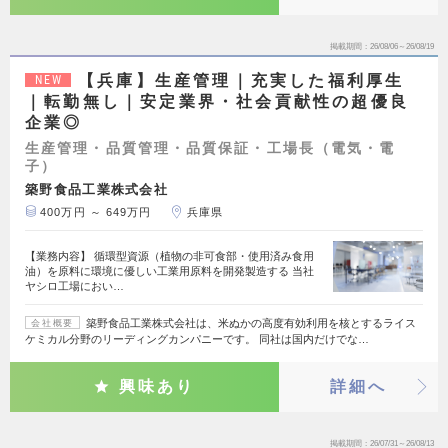
掲載期間
26/08/06～26/08/19
【兵庫】生産管理｜充実した福利厚生
NEW
｜転勤無し｜安定業界・社会貢献性の超優良
企業◎
生産管理・品質管理・品質保証・工場長（電気・電
子）
築野食品工業株式会社
400万円 ～ 649万円
兵庫県
【業務内容】 循環型資源（植物の非可食部・使用済み食用
油）を原料に環境に優しい工業用原料を開発製造する 当社
ヤシロ工場におい…
築野食品工業株式会社は、米ぬかの高度有効利用を核とするライス
会社概要
ケミカル分野のリーディングカンパニーです。 同社は国内だけでな…
興味あり
詳細へ
掲載期間
26/07/31～26/08/13