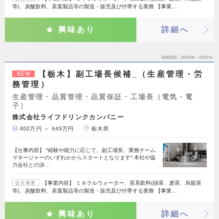
等)、炭酸飲料、茶葉製品等の製造・販売及び付帯する業務 【事業…
興味あり
詳細へ
掲載期間
26/08/06～26/08/19
【栃木】副工場長候補_（生産管理・労
NEW
務管理）
生産管理・品質管理・品質保証・工場長（電気・電
子）
株式会社ライフドリンクカンパニー
400万円 ～ 649万円
栃木県
【仕事内容】 *経験や能力に応じて、副工場長、業務チーム
マネージャーのいずれかからスタートとなります* 本社や協
力会社との渉…
【事業内容】 ミネラルウォーター、茶系飲料(緑茶、麦茶、烏龍茶
会社概要
等)、炭酸飲料、茶葉製品等の製造・販売及び付帯する業務 【事業…
興味あり
詳細へ