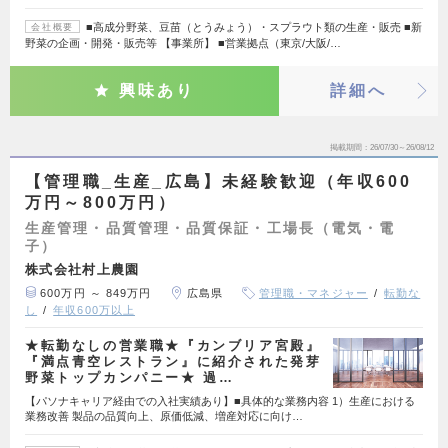
■高成分野菜、豆苗（とうみょう）・スプラウト類の生産・販売 ■新
会社概要
野菜の企画・開発・販売等 【事業所】 ■営業拠点（東京/大阪/…
興味あり
詳細へ
掲載期間
26/07/30～26/08/12
【管理職_生産_広島】未経験歓迎（年収600
万円～800万円）
生産管理・品質管理・品質保証・工場長（電気・電
子）
株式会社村上農園
600万円 ～ 849万円
広島県
管理職・マネジャー
転勤な
し
年収600万以上
★転勤なしの営業職★『カンブリア宮殿』
『満点青空レストラン』に紹介された発芽
野菜トップカンパニー★ 過…
【パソナキャリア経由での入社実績あり】■具体的な業務内容 1）生産における
業務改善 製品の品質向上、原価低減、増産対応に向け…