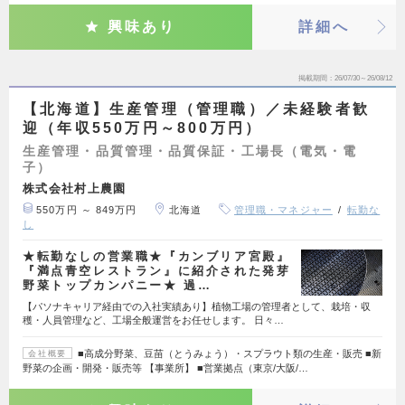
興味あり
詳細へ
掲載期間
26/07/30～26/08/12
【北海道】生産管理（管理職）／未経験者歓
迎（年収550万円～800万円）
生産管理・品質管理・品質保証・工場長（電気・電
子）
株式会社村上農園
550万円 ～ 849万円
北海道
管理職・マネジャー
転勤な
し
★転勤なしの営業職★『カンブリア宮殿』
『満点青空レストラン』に紹介された発芽
野菜トップカンパニー★ 過…
【パソナキャリア経由での入社実績あり】植物工場の管理者として、栽培・収
穫・人員管理など、工場全般運営をお任せします。 日々…
■高成分野菜、豆苗（とうみょう）・スプラウト類の生産・販売 ■新
会社概要
野菜の企画・開発・販売等 【事業所】 ■営業拠点（東京/大阪/…