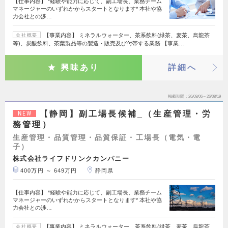
【仕事内容】 *経験や能力に応じて、副工場長、業務チーム
マネージャーのいずれかからスタートとなります* 本社や協
力会社との渉…
【事業内容】 ミネラルウォーター、茶系飲料(緑茶、麦茶、烏龍茶
会社概要
等)、炭酸飲料、茶葉製品等の製造・販売及び付帯する業務 【事業…
興味あり
詳細へ
掲載期間
26/08/06～26/08/19
【静岡】副工場長候補_（生産管理・労
NEW
務管理）
生産管理・品質管理・品質保証・工場長（電気・電
子）
株式会社ライフドリンクカンパニー
400万円 ～ 649万円
静岡県
【仕事内容】 *経験や能力に応じて、副工場長、業務チーム
マネージャーのいずれかからスタートとなります* 本社や協
力会社との渉…
【事業内容】 ミネラルウォーター、茶系飲料(緑茶、麦茶、烏龍茶
会社概要