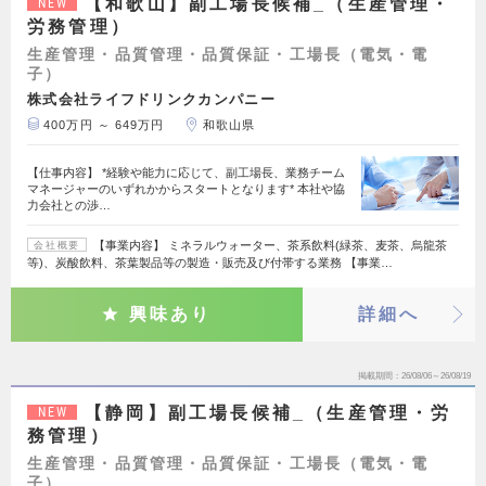
【和歌山】副工場長候補_（生産管理・
NEW
労務管理）
生産管理・品質管理・品質保証・工場長（電気・電
子）
株式会社ライフドリンクカンパニー
400万円 ～ 649万円
和歌山県
【仕事内容】 *経験や能力に応じて、副工場長、業務チーム
マネージャーのいずれかからスタートとなります* 本社や協
力会社との渉…
【事業内容】 ミネラルウォーター、茶系飲料(緑茶、麦茶、烏龍茶
会社概要
等)、炭酸飲料、茶葉製品等の製造・販売及び付帯する業務 【事業…
興味あり
詳細へ
掲載期間
26/08/06～26/08/19
【静岡】副工場長候補_（生産管理・労
NEW
務管理）
生産管理・品質管理・品質保証・工場長（電気・電
子）