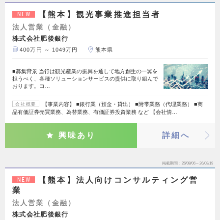
【熊本】観光事業推進担当者
NEW
法人営業（金融）
株式会社肥後銀行
400万円 ～ 1049万円
熊本県
■募集背景 当行は観光産業の振興を通して地方創生の一翼を
担うべく、各種ソリューションサービスの提供に取り組んで
おります。コ…
【事業内容】 ■銀行業（預金・貸出） ■附帯業務（代理業務） ■商
会社概要
品有価証券売買業務、為替業務、有価証券投資業務 など 【会社情…
興味あり
詳細へ
掲載期間
26/08/06～26/08/19
【熊本】法人向けコンサルティング営
NEW
業
法人営業（金融）
株式会社肥後銀行