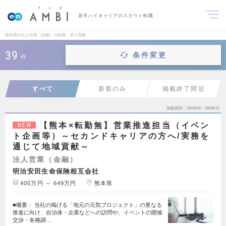
若手ハイキャリアのスカウト転職
熊本県の法人営業（金融）の転職・求人情報
39
条件変更
件
すべて
新着のみ
掲載終了間近
掲載期間
26/08/06～26/08/19
【熊本×転勤無】営業推進担当（イベン
NEW
ト企画等）～セカンドキャリアの方へ/実務を
通じて地域貢献～
法人営業（金融）
明治安田生命保険相互会社
400万円 ～ 649万円
熊本県
■概要： 当社の掲げる「地元の元気プロジェクト」の更なる
推進に向け、自治体・企業などへの訪問や、イベントの開催
交渉・各種調…