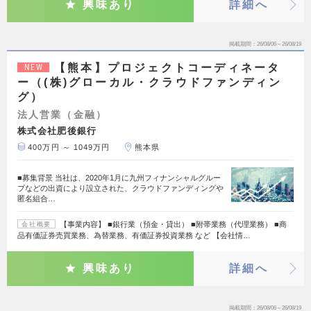
興味あり
詳細へ
掲載期間
26/08/06～26/08/19
【熊本】プロジェクトコーディネータ
NEW
ー（(株)グローカル・クラウドファンディン
グ）
法人営業（金融）
株式会社肥後銀行
400万円 ～ 1049万円
熊本県
■募集背景 当社は、2020年1月に九州フィナンシャルグルー
プなどの出資により設立された、クラウドファンディングや
匿名組合…
【事業内容】 ■銀行業（預金・貸出） ■附帯業務（代理業務） ■商
会社概要
品有価証券売買業務、為替業務、有価証券投資業務 など 【会社情…
興味あり
詳細へ
掲載期間
26/08/06～26/08/19