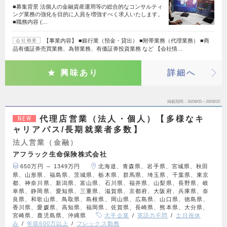
■募集背景 法個人の金融資産運用等の総合的なコンサルティ
ング業務の強化を目的に人員を増強すべく求人いたします。
■職務内容 (…
【事業内容】 ■銀行業（預金・貸出） ■附帯業務（代理業務） ■商
会社概要
品有価証券売買業務、為替業務、有価証券投資業務 など 【会社情…
興味あり
詳細へ
掲載期間
26/08/05～26/08/20
代理店営業（法人・個人）【多様なキ
NEW
ャリアパス/長期就業者多数】
法人営業（金融）
アフラック生命保険株式会社
650万円 ～ 1349万円
北海道、青森県、岩手県、宮城県、秋田
県、山形県、福島県、茨城県、栃木県、群馬県、埼玉県、千葉県、東京
都、神奈川県、新潟県、富山県、石川県、福井県、山梨県、長野県、岐
阜県、静岡県、愛知県、三重県、滋賀県、京都府、大阪府、兵庫県、奈
良県、和歌山県、鳥取県、島根県、岡山県、広島県、山口県、徳島県、
香川県、愛媛県、高知県、福岡県、佐賀県、長崎県、熊本県、大分県、
宮崎県、鹿児島県、沖縄県
大手企業
英語力不問
土日祝休
み
年収600万以上
フレックス勤務