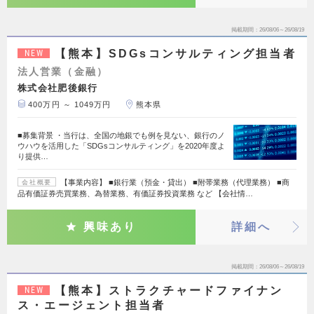
掲載期間
26/08/06～26/08/19
【熊本】SDGsコンサルティング担当者
NEW
法人営業（金融）
株式会社肥後銀行
400万円 ～ 1049万円
熊本県
■募集背景 ・当行は、全国の地銀でも例を見ない、銀行のノ
ウハウを活用した「SDGsコンサルティング」を2020年度よ
り提供…
【事業内容】 ■銀行業（預金・貸出） ■附帯業務（代理業務） ■商
会社概要
品有価証券売買業務、為替業務、有価証券投資業務 など 【会社情…
興味あり
詳細へ
掲載期間
26/08/06～26/08/19
【熊本】ストラクチャードファイナン
NEW
ス・エージェント担当者