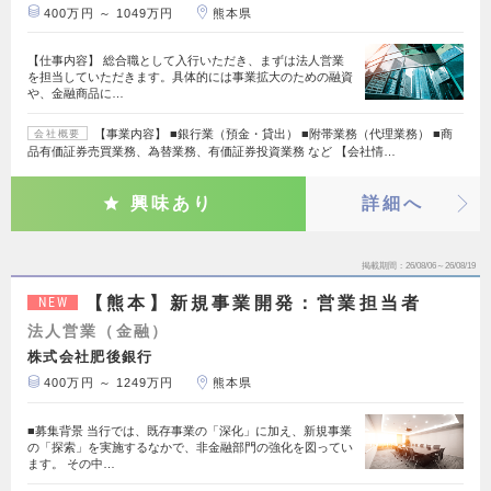
400万円 ～ 1049万円
熊本県
【仕事内容】 総合職として入行いただき、まずは法人営業
を担当していただきます。具体的には事業拡大のための融資
や、金融商品に…
【事業内容】 ■銀行業（預金・貸出） ■附帯業務（代理業務） ■商
会社概要
品有価証券売買業務、為替業務、有価証券投資業務 など 【会社情…
興味あり
詳細へ
掲載期間
26/08/06～26/08/19
【熊本】新規事業開発：営業担当者
NEW
法人営業（金融）
株式会社肥後銀行
400万円 ～ 1249万円
熊本県
■募集背景 当行では、既存事業の「深化」に加え、新規事業
の「探索」を実施するなかで、非金融部門の強化を図ってい
ます。 その中…