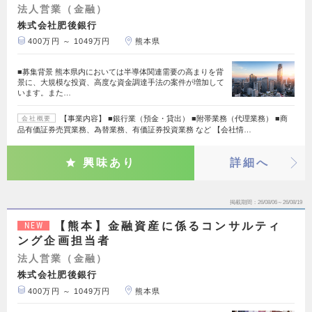
法人営業（金融）
株式会社肥後銀行
400万円 ～ 1049万円
熊本県
■募集背景 熊本県内においては半導体関連需要の高まりを背
景に、大規模な投資、高度な資金調達手法の案件が増加して
います。また…
【事業内容】 ■銀行業（預金・貸出） ■附帯業務（代理業務） ■商
会社概要
品有価証券売買業務、為替業務、有価証券投資業務 など 【会社情…
興味あり
詳細へ
掲載期間
26/08/06～26/08/19
【熊本】金融資産に係るコンサルティ
NEW
ング企画担当者
法人営業（金融）
株式会社肥後銀行
400万円 ～ 1049万円
熊本県