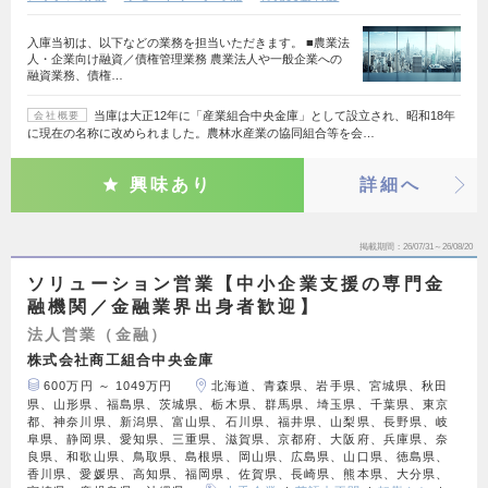
入庫当初は、以下などの業務を担当いただきます。 ■農業法
人・企業向け融資／債権管理業務 農業法人や一般企業への
融資業務、債権…
当庫は大正12年に「産業組合中央金庫」として設立され、昭和18年
会社概要
に現在の名称に改められました。農林水産業の協同組合等を会…
興味あり
詳細へ
掲載期間
26/07/31～26/08/20
ソリューション営業【中小企業支援の専門金
融機関／金融業界出身者歓迎】
法人営業（金融）
株式会社商工組合中央金庫
600万円 ～ 1049万円
北海道、青森県、岩手県、宮城県、秋田
県、山形県、福島県、茨城県、栃木県、群馬県、埼玉県、千葉県、東京
都、神奈川県、新潟県、富山県、石川県、福井県、山梨県、長野県、岐
阜県、静岡県、愛知県、三重県、滋賀県、京都府、大阪府、兵庫県、奈
良県、和歌山県、鳥取県、島根県、岡山県、広島県、山口県、徳島県、
香川県、愛媛県、高知県、福岡県、佐賀県、長崎県、熊本県、大分県、