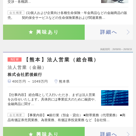
交渉・各種調…
(1)個人および企業向け各種生命保険・年金商品などの金融商品の販
会社概要
売。 契約保全サービスなどの生命保険業務および関連業務…
興味あり
詳細へ
掲載期間
26/08/06～26/08/19
【熊本】法人営業（総合職）
NEW
法人営業（金融）
株式会社肥後銀行
400万円 ～ 1049万円
熊本県
【仕事内容】 総合職として入行いただき、まずは法人営業
をお任せいたします。具体的には事業拡大のために融資や、
金融商品に関す…
【事業内容】 ■銀行業（預金・貸出） ■附帯業務（代理業務） ■商
会社概要
品有価証券売買業務、為替業務、有価証券投資業務 など 【会社情…
興味あり
詳細へ