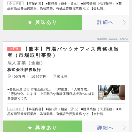
【事業内容】 ■銀行業（預金・貸出） ■附帯業務（代理業務） ■商
会社概要
品有価証券売買業務、為替業務、有価証券投資業務 など 【会社情…
興味あり
詳細へ
掲載期間
26/08/06～26/08/19
【熊本】市場バックオフィス業務担当
NEW
者（市場取引事務）
法人営業（金融）
株式会社肥後銀行
400万円 ～ 1049万円
熊本県
■募集背景 当行 市場金融部は、「DX推進」「人材育成」
「態勢強化」により、中長期的な市場運用収益増強への経営
基盤強化に取…
【事業内容】 ■銀行業（預金・貸出） ■附帯業務（代理業務） ■商
会社概要
品有価証券売買業務、為替業務、有価証券投資業務 など 【会社情…
興味あり
詳細へ