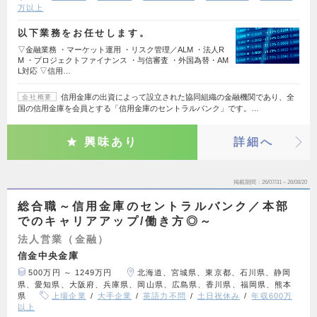
万以上
以下業務をお任せします。
▽金融業務 ・マーケット運用 ・リスク管理／ALM ・法人R
M ・プロジェクトファイナンス ・与信審査 ・外国為替・AM
L対応 ▽信用…
信用金庫の出資によって設立された協同組織の金融機関であり、全
会社概要
国の信用金庫を会員とする「信用金庫のセントラルバンク」です。…
興味あり
詳細へ
掲載期間
26/07/31～26/08/20
総合職～信用金庫のセントラルバンク／本部
でのキャリアアップ/働き方◎～
法人営業（金融）
信金中央金庫
500万円 ～ 1249万円
北海道、宮城県、東京都、石川県、静岡
県、愛知県、大阪府、兵庫県、岡山県、広島県、香川県、福岡県、熊本
県
上場企業
大手企業
英語力不問
土日祝休み
年収600万
以上