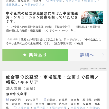
宮崎県、鹿児島県、沖縄県
大手企業
英語力不問
転勤なし
土日祝休み
年収600万以上
中小企業の経営課題解決に向けた事業性融
資・ソリューション提案を担っていただき
ます。
・中小企業への事業性融資提案（短期～長期資金対応） ・財務分析・事業性評
価を基にした融資・経営支援 ・シンジケートローン、M…
政府との共同出資にて設立された、日本でも珍しい「中小企業によ
会社概要
る中小企業のための金融機関」です。 【主な事業内容】 (1)融資…
興味あり
詳細へ
掲載期間
26/07/31～26/08/20
総合職◇投融資・市場運用・企画まで横断／
幅広いキャリア
法人営業（金融）
信金中央金庫
500万円 ～ 1049万円
北海道、宮城県、東京都、石川県、静岡
県、愛知県、大阪府、兵庫県、岡山県、広島県、香川県、福岡県、熊本
県
上場企業
大手企業
英語力が必要
土日祝休み
年収600