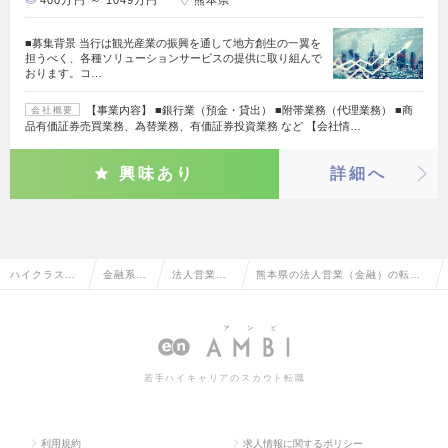
■募集背景 当行は観光産業の振興を通して地方創生の一翼を
担うべく、各種ソリューションサービスの提供に取り組んで
おります。コ…
【事業内容】 ■銀行業（預金・貸出） ■附帯業務（代理業務） ■商
会社概要
品有価証券売買業務、為替業務、有価証券投資業務 など 【会社情…
興味あり
詳細へ
ハイクラス求
金融系専
法人営業
熊本県の法人営業（金融）の転
人TOP
門職
（金融）
職・求人情報一覧
若手ハイキャリアのスカウト転職
利用規約
求人情報に関するポリシー