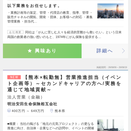
以下業務をお任せします。
・業務計画等の策定、管理 ・代理店の教育、指導、管理 ・
販売チャネルの開拓、開発 ・団体、お客様への対応 ・募集
管理業務 ・担当代…
同社は「がんに苦しむ人々を経済的苦難から救いたい」という日米
会社概要
両国の創業者の強い想いのもと、1974年にがん保険を提供する…
興味あり
詳細へ
掲載期間
26/08/06～26/08/19
【熊本×転勤無】営業推進担当（イベン
NEW
ト企画等）～セカンドキャリアの方へ/実務を
通じて地域貢献～
法人営業（金融）
明治安田生命保険相互会社
400万円 ～ 649万円
熊本県
■概要： 当社の掲げる「地元の元気プロジェクト」の更なる
推進に向け、自治体・企業などへの訪問や、イベントの開催