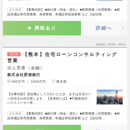
【事業内容】 ■銀行業（預金・貸出） ■附帯業務（代理業務） ■商
会社概要
品有価証券売買業務、為替業務、有価証券投資業務 など 【会社情…
興味あり
詳細へ
掲載期間
26/08/06～26/08/19
【熊本】住宅ローンコンサルティング
NEW
営業
法人営業（金融）
株式会社肥後銀行
400万円 ～ 1049万円
熊本県
【仕事内容】 総合職として入行いただき、まずは住宅ロー
ン担当をお任せ致します。 【具体的には】 ■不動産会社・
ハウスメーカー等…
【事業内容】 ■銀行業（預金・貸出） ■附帯業務（代理業務） ■商
会社概要
品有価証券売買業務、為替業務、有価証券投資業務 など 【会社情…