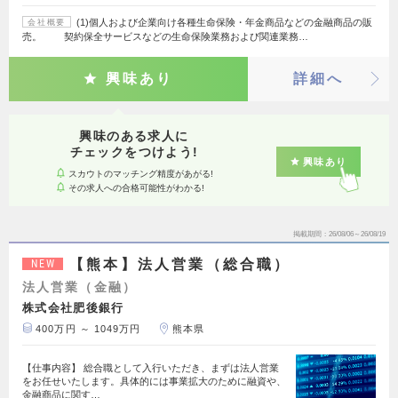
(1)個人および企業向け各種生命保険・年金商品などの金融商品の販
会社概要
売。 契約保全サービスなどの生命保険業務および関連業務…
興味あり
詳細へ
興味のある求人に
チェックをつけよう!
興味あり
スカウトのマッチング精度があがる!
その求人への合格可能性がわかる!
掲載期間
26/08/06～26/08/19
【熊本】法人営業（総合職）
NEW
法人営業（金融）
株式会社肥後銀行
400万円 ～ 1049万円
熊本県
【仕事内容】 総合職として入行いただき、まずは法人営業
をお任せいたします。具体的には事業拡大のために融資や、
金融商品に関す…