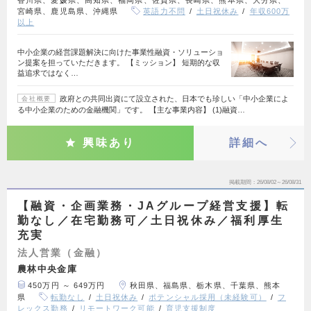
宮崎県、鹿児島県、沖縄県
英語力不問
土日祝休み
年収600万
以上
中小企業の経営課題解決に向けた事業性融資・ソリューショ
ン提案を担っていただきます。 【ミッション】 短期的な収
益追求ではなく…
政府との共同出資にて設立された、日本でも珍しい「中小企業によ
会社概要
る中小企業のための金融機関」です。 【主な事業内容】 (1)融資…
興味あり
詳細へ
掲載期間
26/08/02～26/08/31
【融資・企画業務・JAグループ経営支援】転
勤なし／在宅勤務可／土日祝休み／福利厚生
充実
法人営業（金融）
農林中央金庫
450万円 ～ 649万円
秋田県、福島県、栃木県、千葉県、熊本
県
転勤なし
土日祝休み
ポテンシャル採用（未経験可）
フ
レックス勤務
リモートワーク可能
育児支援制度