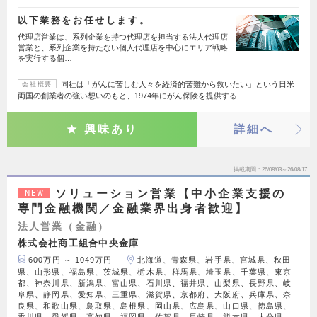
以下業務をお任せします。
代理店営業は、系列企業を持つ代理店を担当する法人代理店
営業と、系列企業を持たない個人代理店を中心にエリア戦略
を実行する個…
同社は「がんに苦しむ人々を経済的苦難から救いたい」という日米
会社概要
両国の創業者の強い想いのもと、1974年にがん保険を提供する…
興味あり
詳細へ
掲載期間
26/08/03～26/08/17
ソリューション営業【中小企業支援の
NEW
専門金融機関／金融業界出身者歓迎】
法人営業（金融）
株式会社商工組合中央金庫
600万円 ～ 1049万円
北海道、青森県、岩手県、宮城県、秋田
県、山形県、福島県、茨城県、栃木県、群馬県、埼玉県、千葉県、東京
都、神奈川県、新潟県、富山県、石川県、福井県、山梨県、長野県、岐
阜県、静岡県、愛知県、三重県、滋賀県、京都府、大阪府、兵庫県、奈
良県、和歌山県、鳥取県、島根県、岡山県、広島県、山口県、徳島県、
香川県、愛媛県、高知県、福岡県、佐賀県、長崎県、熊本県、大分県、