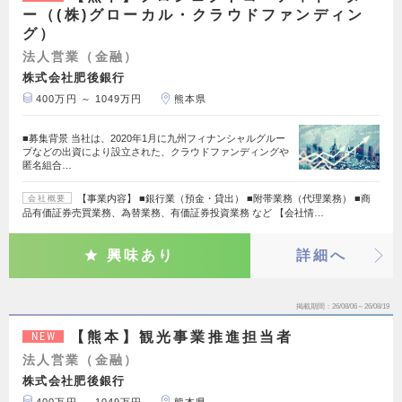
ー（(株)グローカル・クラウドファンディン
グ）
法人営業（金融）
株式会社肥後銀行
400万円 ～ 1049万円
熊本県
■募集背景 当社は、2020年1月に九州フィナンシャルグルー
プなどの出資により設立された、クラウドファンディングや
匿名組合…
【事業内容】 ■銀行業（預金・貸出） ■附帯業務（代理業務） ■商
会社概要
品有価証券売買業務、為替業務、有価証券投資業務 など 【会社情…
興味あり
詳細へ
掲載期間
26/08/06～26/08/19
【熊本】観光事業推進担当者
NEW
法人営業（金融）
株式会社肥後銀行
400万円 ～ 1049万円
熊本県