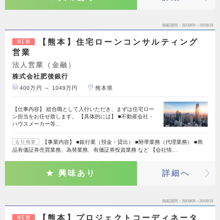
掲載期間
26/08/06～26/08/19
【熊本】住宅ローンコンサルティング
NEW
営業
法人営業（金融）
株式会社肥後銀行
400万円 ～ 1049万円
熊本県
【仕事内容】 総合職として入行いただき、まずは住宅ロー
ン担当をお任せ致します。 【具体的には】 ■不動産会社・
ハウスメーカー等…
【事業内容】 ■銀行業（預金・貸出） ■附帯業務（代理業務） ■商
会社概要
品有価証券売買業務、為替業務、有価証券投資業務 など 【会社情…
興味あり
詳細へ
掲載期間
26/08/06～26/08/19
【熊本】プロジェクトコーディネータ
NEW