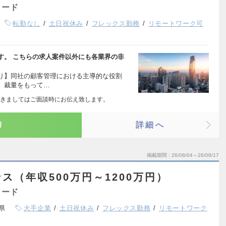
ャード
転勤なし
土日祝休み
フレックス勤務
リモートワーク可
す。 こちらの求人案件以外にも各業界の非
り】同社の顧客管理における主導的な役割
、裁量をもって…
きましてはご面談時にお伝え致します。
り
詳細へ
掲載期間
26/08/04～26/08/17
ス（年収500万円～1200万円）
ャード
県
大手企業
土日祝休み
フレックス勤務
リモートワーク