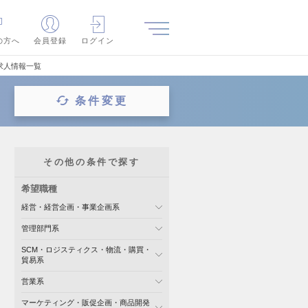
の方へ
会員登録
ログイン
求人情報一覧
条件変更
その他の条件で探す
希望職種
経営・経営企画・事業企画系
管理部門系
SCM・ロジスティクス・物流・購買・
貿易系
営業系
マーケティング・販促企画・商品開発