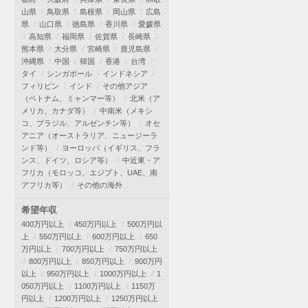
山県
鳥取県
島根県
岡山県
広島
県
山口県
徳島県
香川県
愛媛県
高知県
福岡県
佐賀県
長崎県
熊本県
大分県
宮崎県
鹿児島県
沖縄県
中国
韓国
香港
台湾
タイ
シンガポール
インドネシア
フィリピン
インド
その他アジア
（ベトナム、ミャンマー等）
北米（ア
メリカ、カナダ等）
中南米（メキシ
コ、ブラジル、アルゼンチン等）
オセ
アニア（オーストラリア、ニュージーラ
ンド等）
ヨーロッパ（イギリス、フラ
ンス、ドイツ、ロシア等）
中近東・ア
フリカ（モロッコ、エジプト、UAE、南
アフリカ等）
その他の海外
希望年収
400万円以上
450万円以上
500万円以
上
550万円以上
600万円以上
650
万円以上
700万円以上
750万円以上
800万円以上
850万円以上
900万円
以上
950万円以上
1000万円以上
1
050万円以上
1100万円以上
1150万
円以上
1200万円以上
1250万円以上