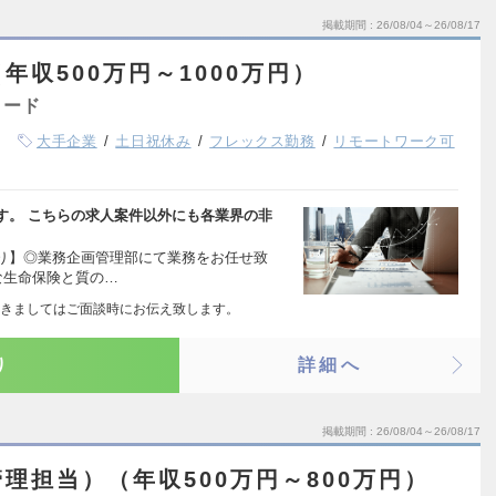
掲載期間
26/08/04～26/08/17
年収500万円～1000万円）
ャード
大手企業
土日祝休み
フレックス勤務
リモートワーク可
す。 こちらの求人案件以外にも各業界の非
り】◎業務企画管理部にて業務をお任せ致
な生命保険と質の…
きましてはご面談時にお伝え致します。
り
詳細へ
掲載期間
26/08/04～26/08/17
理担当）（年収500万円～800万円）