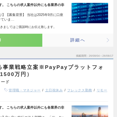
す。 こちらの求人案件以外にも各業界の非
】【募集背景】 当社は2025年9月に口座
けていま…
きましてはご面談時にお伝え致します。
り
詳細へ
掲載期間
26/08/04～26/08/17
る事業戦略立案※PayPayプラットフォ
1500万円）
ャード
管理職・マネジャー
土日祝休み
フレックス勤務
リモー
す。 こちらの求人案件以外にも各業界の非