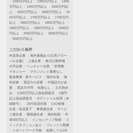
1300万円以上
1350万円以上
1400
万円以上
1450万円以上
1500万円以
上
1550万円以上
1600万円以上
16
50万円以上
1700万円以上
1750万円
以上
1800万円以上
1850万円以上
1900万円以上
1950万円以上
2000万
円以上
2500万円以上
3000万円以上
5000万円以上
こだわり条件
外資系企業
海外展開あり(日系グロー
バル企業)
上場企業
株式公開準備
大手企業
ベンチャー企業
管理職・
マネジャー
マネジメント業務なし
新規事業・新サービス
海外出張
海
外折衝
英語力が必要
中国語力が必
要
英語力不問
転勤なし
土日祝休
み
3,000万円以上資金調達済
1億円
以上資金調達済
ポテンシャル採用（未
経験可）
20代役員在籍
CxO候補
社長・役員直下
事業責任者
サービ
ス責任者
開発責任者
海外転勤
年
収600万以上
インセンティブ制度
ス
トックオプションあり
フレックス勤務
リモートワーク可能
副業してもOK