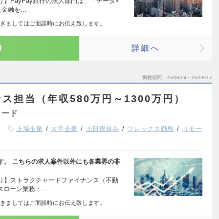
】PayPay銀行の法人部門は、「データ×
人金融を…
きましてはご面談時にお伝え致します。
り
詳細へ
掲載期間
26/08/04～26/08/17
ス担当（年収580万円～1300万円）
ャード
上場企業
大手企業
土日祝休み
フレックス勤務
リモー
す。 こちらの求人案件以外にも各業界の非
り】ストラクチャードファイナンス（不動
スローン業務：…
きましてはご面談時にお伝え致します。