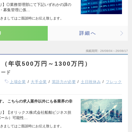
り】◎業務管理部にて下記いずれかの課の
 ・募集管理に係…
きましてはご面談時にお伝え致します。
り
詳細へ
掲載期間
26/08/04～26/08/17
（年収500万円～1300万円）
ャード
上場企業
大手企業
英語力が必要
土日祝休み
フレック
す。 こちらの求人案件以外にも各業界の非
り】【オリックス株式会社船舶ビジネス担
ポール）可能性…
きましてはご面談時にお伝え致します。