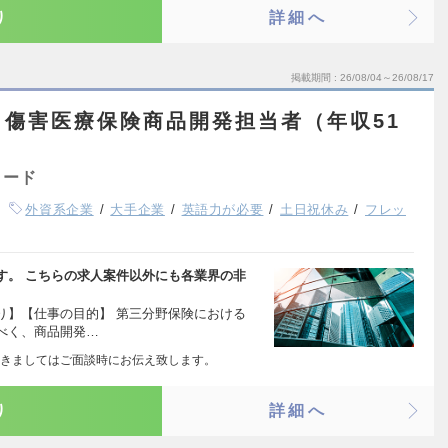
り
詳細へ
掲載期間
26/08/04～26/08/17
傷害医療保険商品開発担当者（年収51
ャード
外資系企業
大手企業
英語力が必要
土日祝休み
フレッ
す。 こちらの求人案件以外にも各業界の非
り】【仕事の目的】 第三分野保険における
べく、商品開発…
きましてはご面談時にお伝え致します。
り
詳細へ