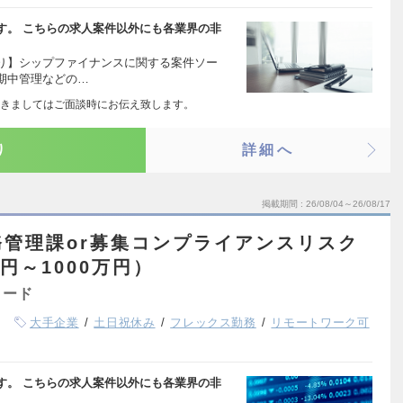
す。 こちらの求人案件以外にも各業界の非
り】シップファイナンスに関する案件ソー
期中管理などの…
きましてはご面談時にお伝え致します。
り
詳細へ
掲載期間
26/08/04～26/08/17
管理課or募集コンプライアンスリスク
円～1000万円）
ャード
大手企業
土日祝休み
フレックス勤務
リモートワーク可
す。 こちらの求人案件以外にも各業界の非