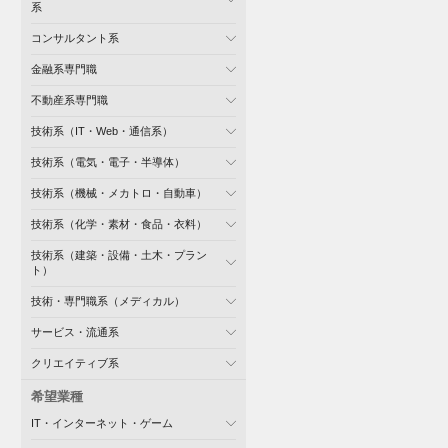
系
コンサルタント系
金融系専門職
不動産系専門職
技術系（IT・Web・通信系）
技術系（電気・電子・半導体）
技術系（機械・メカトロ・自動車）
技術系（化学・素材・食品・衣料）
技術系（建築・設備・土木・プラン
ト）
技術・専門職系（メディカル）
サービス・流通系
クリエイティブ系
希望業種
IT・インターネット・ゲーム