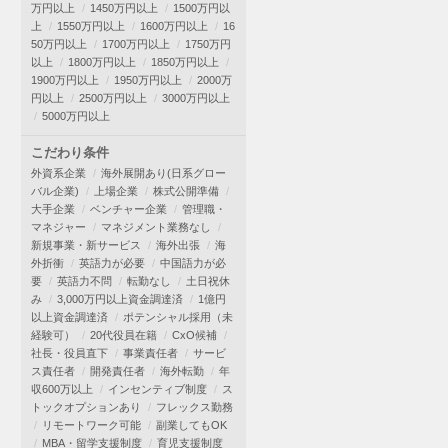
万円以上
1450万円以上
1500万円以
上
1550万円以上
1600万円以上
16
50万円以上
1700万円以上
1750万円
以上
1800万円以上
1850万円以上
1900万円以上
1950万円以上
2000万
円以上
2500万円以上
3000万円以上
5000万円以上
こだわり条件
外資系企業
海外展開あり(日系グロー
バル企業)
上場企業
株式公開準備
大手企業
ベンチャー企業
管理職・
マネジャー
マネジメント業務なし
新規事業・新サービス
海外出張
海
外折衝
英語力が必要
中国語力が必
要
英語力不問
転勤なし
土日祝休
み
3,000万円以上資金調達済
1億円
以上資金調達済
ポテンシャル採用（未
経験可）
20代役員在籍
CxO候補
社長・役員直下
事業責任者
サービ
ス責任者
開発責任者
海外転勤
年
収600万以上
インセンティブ制度
ス
トックオプションあり
フレックス勤務
リモートワーク可能
副業してもOK
MBA・留学支援制度
育児支援制度