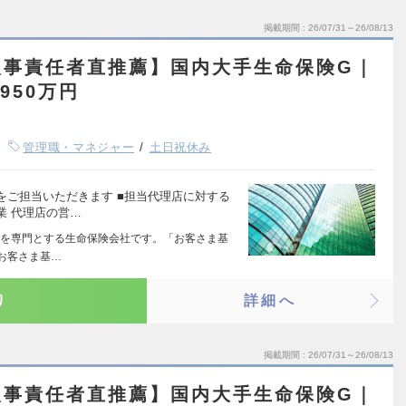
掲載期間
26/07/31～26/08/13
人事責任者直推薦】国内大手生命保険G｜
950万円
管理職・マネジャー
土日祝休み
をご担当いただきます ■担当代理店に対する
業 代理店の営…
を専門とする生命保険会社です。「お客さま基
「お客さま基…
り
詳細へ
掲載期間
26/07/31～26/08/13
人事責任者直推薦】国内大手生命保険G｜