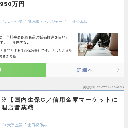
950万円
大手企業
管理職・マネジャー
土日祝休み
に、当社生命保険商品の販売推進を目的と
す。 【具体的な…
を専門とする生命保険会社です。「お客さま基
「お客さま基…
り
詳細へ
掲載期間
26/07/31～26/08/13
枠※【国内生保G／信用金庫マーケットに
代理店営業職
大手企業
土日祝休み