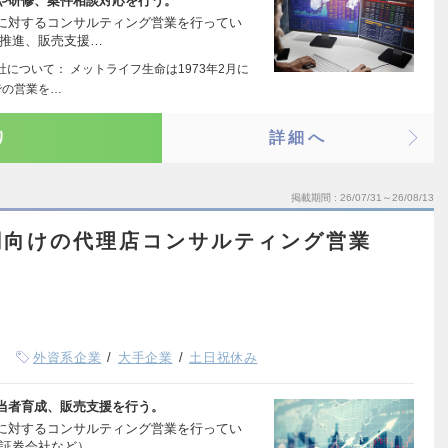
や研修、案件相談対応を行う。
に対するコンサルティング営業を行ってい
売推進、販売支援…
について： メットライフ生命は1973年2月に
での営業を…
り
詳細へ
掲載期間
26/07/31～26/08/13
関向けの代理店コンサルティング営業
外資系企業
大手企業
土日祝休み
当者育成、販売支援を行う。
に対するコンサルティング営業を行ってい
、証券会社など）…