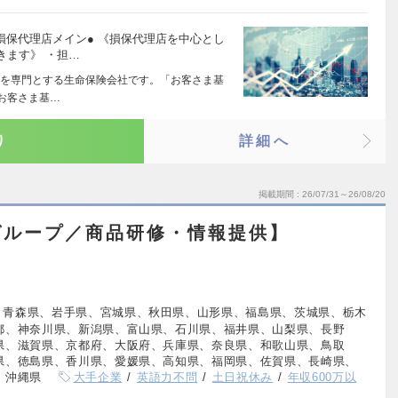
損保代理店メイン● 《損保代理店を中心とし
きます》 ・担…
を専門とする生命保険会社です。「お客さま基
「お客さま基…
り
詳細へ
掲載期間
26/07/31～26/08/20
グループ／商品研修・情報提供】
、青森県、岩手県、宮城県、秋田県、山形県、福島県、茨城県、栃木
都、神奈川県、新潟県、富山県、石川県、福井県、山梨県、長野
県、滋賀県、京都府、大阪府、兵庫県、奈良県、和歌山県、鳥取
県、徳島県、香川県、愛媛県、高知県、福岡県、佐賀県、長崎県、
、沖縄県
大手企業
英語力不問
土日祝休み
年収600万以