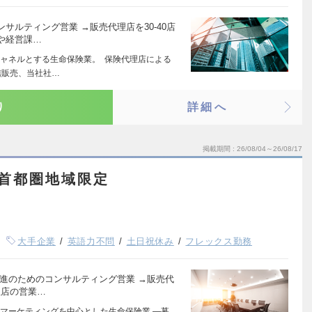
サルティング営業 →販売代理店を30-40店
や経営課…
ャネルとする生命保険業。 保険代理店による
信販売、当社社…
り
詳細へ
掲載期間
26/08/04～26/08/17
_首都圏地域限定
大手企業
英語力不問
土日祝休み
フレックス勤務
進のためのコンサルティング営業 →販売代
理店の営業…
マーケティングを中心とした生命保険業 ―募