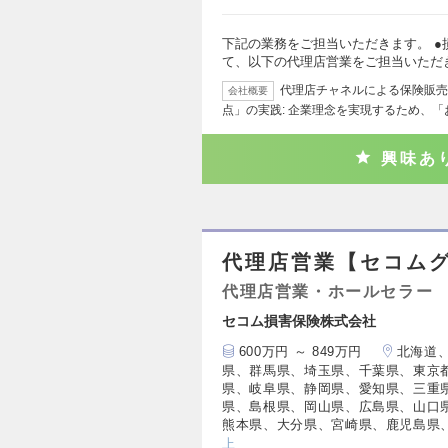
下記の業務をご担当いただきます。 ●
て、以下の代理店営業をご担当いただ
代理店チャネルによる保険販売
会社概要
点」の実践: 企業理念を実現するため、
興味あ
代理店営業【セコム
代理店営業・ホールセラー
セコム損害保険株式会社
600万円 ～ 849万円
北海道
県、群馬県、埼玉県、千葉県、東京
県、岐阜県、静岡県、愛知県、三重
県、島根県、岡山県、広島県、山口
熊本県、大分県、宮崎県、鹿児島県
上