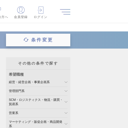
の方へ
会員登録
ログイン
条件変更
その他の条件で探す
希望職種
経営・経営企画・事業企画系
管理部門系
SCM・ロジスティクス・物流・購買・
貿易系
営業系
マーケティング・販促企画・商品開発
系