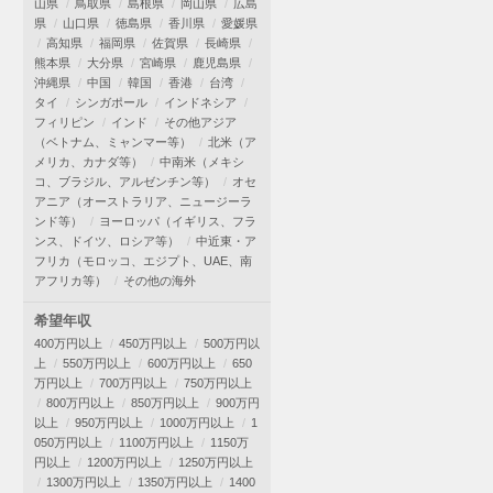
山県
鳥取県
島根県
岡山県
広島
県
山口県
徳島県
香川県
愛媛県
高知県
福岡県
佐賀県
長崎県
熊本県
大分県
宮崎県
鹿児島県
沖縄県
中国
韓国
香港
台湾
タイ
シンガポール
インドネシア
フィリピン
インド
その他アジア
（ベトナム、ミャンマー等）
北米（ア
メリカ、カナダ等）
中南米（メキシ
コ、ブラジル、アルゼンチン等）
オセ
アニア（オーストラリア、ニュージーラ
ンド等）
ヨーロッパ（イギリス、フラ
ンス、ドイツ、ロシア等）
中近東・ア
フリカ（モロッコ、エジプト、UAE、南
アフリカ等）
その他の海外
希望年収
400万円以上
450万円以上
500万円以
上
550万円以上
600万円以上
650
万円以上
700万円以上
750万円以上
800万円以上
850万円以上
900万円
以上
950万円以上
1000万円以上
1
050万円以上
1100万円以上
1150万
円以上
1200万円以上
1250万円以上
1300万円以上
1350万円以上
1400