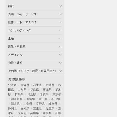
商社
流通・小売・サービス
広告・出版・マスコミ
コンサルティング
金融
建設・不動産
メディカル
物流・運輸
その他(インフラ・教育・官公庁など)
希望勤務地
北海道
青森県
岩手県
宮城県
秋
田県
山形県
福島県
茨城県
栃木
県
群馬県
埼玉県
千葉県
東京都
神奈川県
新潟県
富山県
石川県
福井県
山梨県
長野県
岐阜県
静岡県
愛知県
三重県
滋賀県
京
都府
大阪府
兵庫県
奈良県
和歌