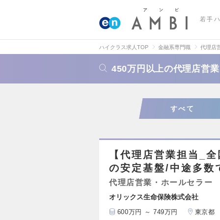
若手
ハイクラス求人TOP
金融系専門職
代理店
450万円以上の代理店営
すべて
【代理店営業担当_
の安定基盤/中途多数
代理店営業・ホールセラー
オリックス生命保険株式会社
600万円 ～ 749万円
東京都