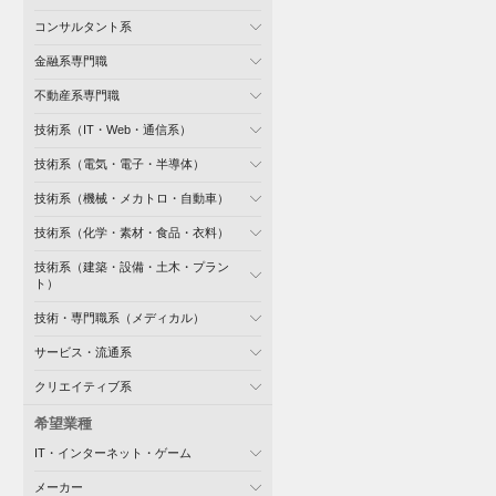
コンサルタント系
金融系専門職
不動産系専門職
技術系（IT・Web・通信系）
技術系（電気・電子・半導体）
技術系（機械・メカトロ・自動車）
技術系（化学・素材・食品・衣料）
技術系（建築・設備・土木・プラン
ト）
技術・専門職系（メディカル）
サービス・流通系
クリエイティブ系
希望業種
IT・インターネット・ゲーム
メーカー