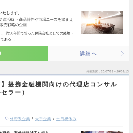
いたします。
促進活動 ・商品特性や市場ニーズを踏まえ
・販売戦略の企画…
り、 約50年間で培った保険会社としての経験・
ロである…
り
詳細へ
掲載期間
26/07/31～26/08/13
京】提携金融機関向けの代理店コンサル
ルセラー）
外資系企業
大手企業
土日祝休み