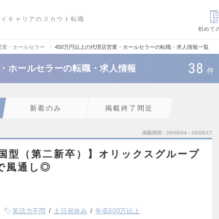
ハイキャリアのスカウト転職
初めて
営業・ホールセラー
450万円以上の代理店営業・ホールセラーの転職・求人情報一覧
38
業・ホールセラーの転職・求人情報
件
新着のみ
掲載終了間近
掲載期間
26/08/04～26/08/17
全国型（第二新卒）】オリックスグループ
で風通し◎
英語力不問
土日祝休み
年収600万以上