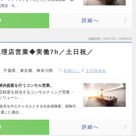
理店：4,…
り
詳細へ
掲載期間
26/07/31～26/08/13
理店営業◆実働7h／土日祝／
、千葉県、東京都、神奈川県
転勤なし
土日祝休み
解決提案を行うコンサル営業。
0店程度を担当するコンサルティング営業 ・
ソリューシ…
信販売を中心チャネルとする生命保険業。保険代
を通じた通信…
り
詳細へ