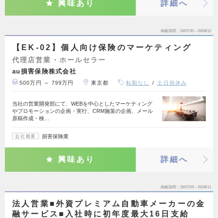
興味あり
詳細へ
掲載期間
26/07/30～26/08/12
【EK-02】個人向け保険のマーケティング
代理店営業・ホールセラー
au損害保険株式会社
500万円 ～ 799万円
東京都
転勤なし
土日祝休み
当社の営業開発部にて、WEBを中心としたマーケティング
やプロモーションの企画・実行、CRM施策の企画、メール
原稿作成・検…
損害保険業
会社概要
興味あり
詳細へ
掲載期間
26/07/29～26/08/11
法人営業■外資プレミアム自動車メーカーの金
融サービス■入社時に初年度最大16日支給