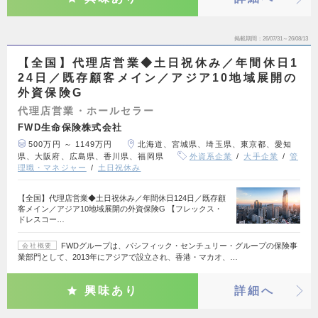
掲載期間
26/07/31～26/08/13
【全国】代理店営業◆土日祝休み／年間休日1
24日／既存顧客メイン／アジア10地域展開の
外資保険G
代理店営業・ホールセラー
FWD生命保険株式会社
500万円 ～ 1149万円
北海道、宮城県、埼玉県、東京都、愛知
県、大阪府、広島県、香川県、福岡県
外資系企業
大手企業
管
理職・マネジャー
土日祝休み
【全国】代理店営業◆土日祝休み／年間休日124日／既存顧
客メイン／アジア10地域展開の外資保険G 【フレックス・
ドレスコー…
FWDグループは、パシフィック・センチュリー・グループの保険事
会社概要
業部門として、2013年にアジアで設立され、香港・マカオ、…
興味あり
詳細へ