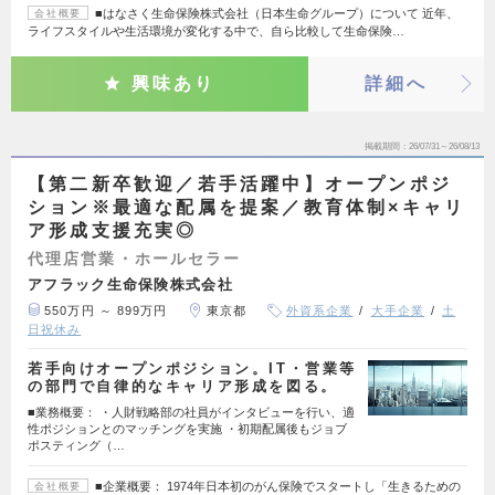
■はなさく生命保険株式会社（日本生命グループ）について 近年、
会社概要
ライフスタイルや生活環境が変化する中で、自ら比較して生命保険…
興味あり
詳細へ
掲載期間
26/07/31～26/08/13
【第二新卒歓迎／若手活躍中】オープンポジ
ション※最適な配属を提案／教育体制×キャリ
ア形成支援充実◎
代理店営業・ホールセラー
アフラック生命保険株式会社
550万円 ～ 899万円
東京都
外資系企業
大手企業
土
日祝休み
若手向けオープンポジション。IT・営業等
の部門で自律的なキャリア形成を図る。
■業務概要： ・人財戦略部の社員がインタビューを行い、適
性ポジションとのマッチングを実施 ・初期配属後もジョブ
ポスティング（…
■企業概要： 1974年日本初のがん保険でスタートし「生きるための
会社概要