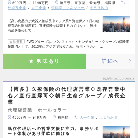
500万円 ～ 1149万円
埼玉県、東京都、愛知県、福岡県
外資系企業
大手企業
管理職・マネジャー
土日祝休み
【高い商品力が武器／急成長中アジア系外資生保／７日の連
続有給休暇制度有】 直接保険を販売するのではなく、弊社
商品を販売して…
FWDグループは、パシフィック・センチュリー・グループの保険事
会社概要
業部門として、2013年にアジアで設立され、香港・マカオ、…
興味あり
詳細へ
掲載期間
26/07/31～26/08/13
【博多】医療保険の代理店営業◇既存営業中
心／直行直帰可◇朝日生命グループ／成長企
業
代理店営業・ホールセラー
450万円 ～ 949万円
福岡県
大手企業
土日祝休み
既存代理店への営業支援に注力。事務サポ
ート体制があり柔軟に働ける