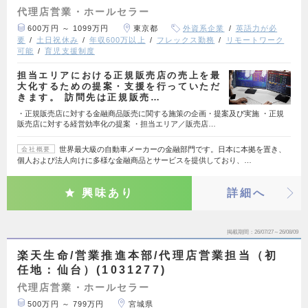
代理店営業・ホールセラー
600万円 ～ 1099万円
東京都
外資系企業
英語力が必
要
土日祝休み
年収600万以上
フレックス勤務
リモートワーク
可能
育児支援制度
担当エリアにおける正規販売店の売上を最
大化するための提案・支援を行っていただ
きます。 訪問先は正規販売…
・正規販売店に対する金融商品販売に関する施策の企画・提案及び実施 ・正規
販売店に対する経営効率化の提案 ・担当エリア／販売店…
世界最大級の自動車メーカーの金融部門です。日本に本拠を置き、
会社概要
個人および法人向けに多様な金融商品とサービスを提供しており、…
興味あり
詳細へ
掲載期間
26/07/27～26/08/09
楽天生命/営業推進本部/代理店営業担当（初
任地：仙台）(1031277)
代理店営業・ホールセラー
500万円 ～ 799万円
宮城県