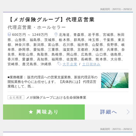
掲載期間
26/07/31～26/08/13
【メガ保険グループ】代理店営業
代理店営業・ホールセラー
600万円 ～ 1249万円
北海道、青森県、岩手県、宮城県、秋田
県、山形県、福島県、茨城県、栃木県、群馬県、埼玉県、千葉県、東京
都、神奈川県、新潟県、富山県、石川県、福井県、山梨県、長野県、岐
阜県、静岡県、愛知県、三重県、滋賀県、京都府、大阪府、兵庫県、奈
良県、和歌山県、鳥取県、島根県、岡山県、広島県、山口県、徳島県、
香川県、愛媛県、高知県、福岡県、佐賀県、長崎県、熊本県、大分県、
宮崎県、鹿児島県、沖縄県
大手企業
土日祝休み
■業務概要： 販売代理店への営業支援業務、新規代理店等の
開拓業務を中心にお任せします。 【具体的には】 代理店営
業職として、既…
メガ保険グループにおける生命保険事業
会社概要
興味あり
詳細へ
掲載期間
26/07/31～26/08/13