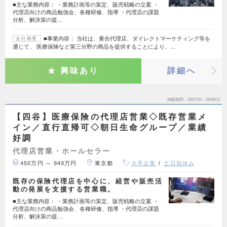
■主な業務内容： ・業務計画等の策定、販売戦略の立案 ・
代理店向けの商品勉強会、各種研修、指導 ・代理店の課題
分析、解決策の提…
■事業内容： 当社は、乗合代理店、ダイレクトマーケティング等を
会社概要
通じて、 医療保険など第三分野の商品を提供することにより、…
興味あり
詳細へ
掲載期間
26/07/31～26/08/13
【四谷】医療保険の代理店営業◇既存営業メ
イン／直行直帰可◇朝日生命グループ／業績
好調
代理店営業・ホールセラー
450万円 ～ 949万円
東京都
大手企業
土日祝休み
既存の保険代理店を中心に、経営や販売活
動の発展を支援する営業職。
■主な業務内容： ・業務計画等の策定、販売戦略の立案 ・
代理店向けの商品勉強会、各種研修、指導 ・代理店の課題
分析、解決策の提…