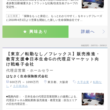
者多数活躍/裁量大きくフラットな社風/住友生命グループの
安定性…
「保険をもっと身近に、もっとわかりやすく」をキャッチフレーズ
会社概要
に2010年4月1日より営業を開始した新しい生命保険会社です…
興味あり
詳細へ
掲載期間
26/07/31～26/08/13
【東京／転勤なし／フレックス】販売推進・
教育支援◆日本生命Gの代理店マーケット向
け戦略子会社
代理店営業・ホールセラー
はなさく生命保険株式会社
600万円 ～ 1099万円
東京都、大阪府
大手企業
転勤な
し
土日祝休み
■職務内容： ・日本生命の代理店営業部隊との連携による、
代理店チャネル開拓業務 販売推進・教育支援：担当エリア
の日生代理店営…