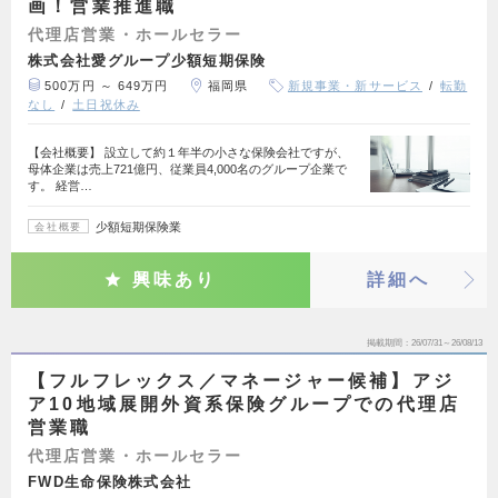
画！営業推進職
代理店営業・ホールセラー
株式会社愛グループ少額短期保険
500万円 ～ 649万円
福岡県
新規事業・新サービス
転勤
なし
土日祝休み
【会社概要】 設立して約１年半の小さな保険会社ですが、
母体企業は売上721億円、従業員4,000名のグループ企業で
す。 経営…
少額短期保険業
会社概要
興味あり
詳細へ
掲載期間
26/07/31～26/08/13
【フルフレックス／マネージャー候補】アジ
ア10地域展開外資系保険グループでの代理店
営業職
代理店営業・ホールセラー
FWD生命保険株式会社