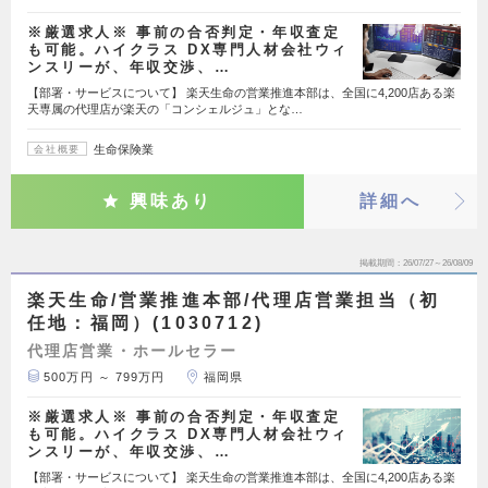
※厳選求人※ 事前の合否判定・年収査定
も可能。ハイクラス DX専門人材会社ウィ
ンスリーが、年収交渉、…
【部署・サービスについて】 楽天生命の営業推進本部は、全国に4,200店ある楽
天専属の代理店が楽天の「コンシェルジュ」とな…
生命保険業
会社概要
興味あり
詳細へ
掲載期間
26/07/27～26/08/09
楽天生命/営業推進本部/代理店営業担当（初
任地：福岡）(1030712)
代理店営業・ホールセラー
500万円 ～ 799万円
福岡県
※厳選求人※ 事前の合否判定・年収査定
も可能。ハイクラス DX専門人材会社ウィ
ンスリーが、年収交渉、…
【部署・サービスについて】 楽天生命の営業推進本部は、全国に4,200店ある楽