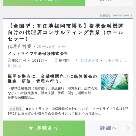
掲載期間
26/07/31～26/08/13
【全国型：初任地福岡市博多】提携金融機関
向けの代理店コンサルティング営業（ホール
セラー）
代理店営業・ホールセラー
メットライフ生命保険株式会社
600万円 ～ 1099万円
福岡県
外資系企業
大手企業
土
日祝休み
福岡を拠点に、金融機関向けに保険販売の
推進・研修・管理を行う。
・提携金融機関（都市銀行、信託銀行、地方銀行、証券会社
など）への販売推進、販売支援、管理に関する活動全般 ・
提携金融機関の…
■メットライフ生命保険株式会社について： メットライフ生命は197
会社概要
3年2月に日本初の外資系生命保険会社として日本での営業を…
興味あり
詳細へ