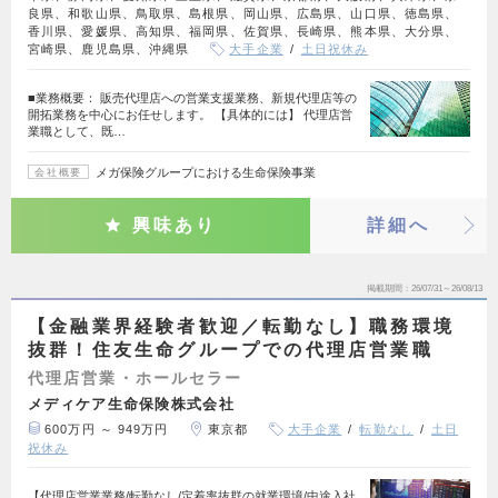
良県、和歌山県、鳥取県、島根県、岡山県、広島県、山口県、徳島県、
香川県、愛媛県、高知県、福岡県、佐賀県、長崎県、熊本県、大分県、
宮崎県、鹿児島県、沖縄県
大手企業
土日祝休み
■業務概要： 販売代理店への営業支援業務、新規代理店等の
開拓業務を中心にお任せします。 【具体的には】 代理店営
業職として、既…
メガ保険グループにおける生命保険事業
会社概要
興味あり
詳細へ
掲載期間
26/07/31～26/08/13
【金融業界経験者歓迎／転勤なし】職務環境
抜群！住友生命グループでの代理店営業職
代理店営業・ホールセラー
メディケア生命保険株式会社
600万円 ～ 949万円
東京都
大手企業
転勤なし
土日
祝休み
【代理店営業業務/転勤なし/定着率抜群の就業環境/中途入社