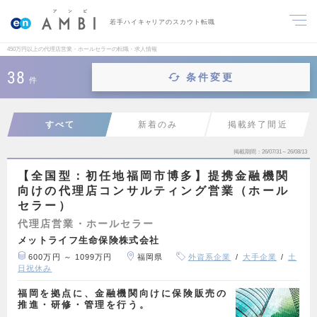
若手ハイキャリアのスカウト転職
450万円以上の代理店営業・ホールセラーの転職・求人情報
38
条件変更
件
すべて
新着のみ
掲載終了間近
掲載期間
26/07/31～26/08/13
【全国型：初任地福岡市博多】提携金融機関
向けの代理店コンサルティング営業（ホール
セラー）
代理店営業・ホールセラー
メットライフ生命保険株式会社
600万円 ～ 1099万円
福岡県
外資系企業
大手企業
土
日祝休み
福岡を拠点に、金融機関向けに保険販売の
推進・研修・管理を行う。