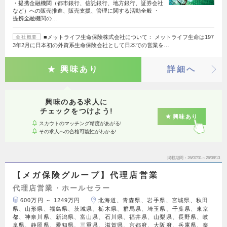
・提携金融機関（都市銀行、信託銀行、地方銀行、証券会社
など）への販売推進、販売支援、管理に関する活動全般 ・
提携金融機関の…
■メットライフ生命保険株式会社について： メットライフ生命は197
会社概要
3年2月に日本初の外資系生命保険会社として日本での営業を…
興味あり
詳細へ
興味のある求人に
チェックをつけよう!
興味あり
スカウトのマッチング精度があがる!
その求人への合格可能性がわかる!
掲載期間
26/07/31～26/08/13
【メガ保険グループ】代理店営業
代理店営業・ホールセラー
600万円 ～ 1249万円
北海道、青森県、岩手県、宮城県、秋田
県、山形県、福島県、茨城県、栃木県、群馬県、埼玉県、千葉県、東京
都、神奈川県、新潟県、富山県、石川県、福井県、山梨県、長野県、岐
阜県、静岡県、愛知県、三重県、滋賀県、京都府、大阪府、兵庫県、奈