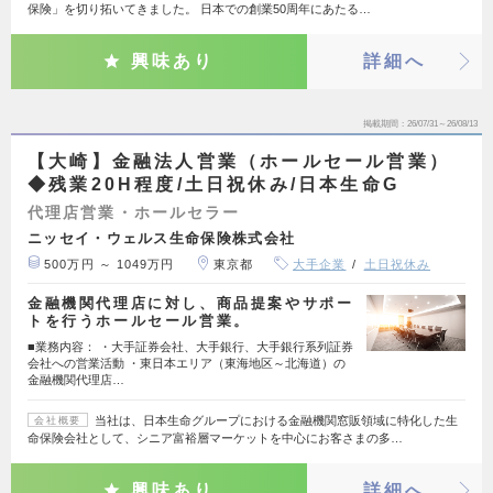
保険」を切り拓いてきました。 日本での創業50周年にあたる…
興味あり
詳細へ
掲載期間
26/07/31～26/08/13
【大崎】金融法人営業（ホールセール営業）
◆残業20H程度/土日祝休み/日本生命G
代理店営業・ホールセラー
ニッセイ・ウェルス生命保険株式会社
500万円 ～ 1049万円
東京都
大手企業
土日祝休み
金融機関代理店に対し、商品提案やサポー
トを行うホールセール営業。
■業務内容： ・大手証券会社、大手銀行、大手銀行系列証券
会社への営業活動 ・東日本エリア（東海地区～北海道）の
金融機関代理店…
当社は、日本生命グループにおける金融機関窓販領域に特化した生
会社概要
命保険会社として、シニア富裕層マーケットを中心にお客さまの多…
興味あり
詳細へ