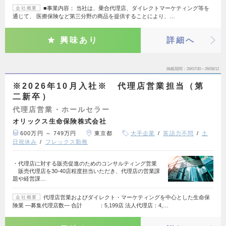
■事業内容： 当社は、乗合代理店、ダイレクトマーケティング等を
会社概要
通じて、 医療保険など第三分野の商品を提供することにより、…
興味あり
詳細へ
掲載期間
26/07/30～26/08/12
※2026年10月入社※ 代理店営業担当（第
二新卒）
代理店営業・ホールセラー
オリックス生命保険株式会社
600万円 ～ 749万円
東京都
大手企業
英語力不問
土
日祝休み
フレックス勤務
・代理店に対する販売促進のためのコンサルティング営業
販売代理店を30-40店程度担当いただき、代理店の営業課
題や経営課…
代理店営業およびダイレクト・マーケティングを中心とした生命保
会社概要
険業 ―募集代理店数― 合計 ：5,199店 法人代理店：4,…