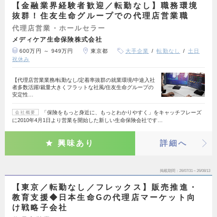
【金融業界経験者歓迎／転勤なし】職務環境
抜群！住友生命グループでの代理店営業職
代理店営業・ホールセラー
メディケア生命保険株式会社
600万円 ～ 949万円
東京都
大手企業
転勤なし
土日
祝休み
【代理店営業業務/転勤なし/定着率抜群の就業環境/中途入社
者多数活躍/裁量大きくフラットな社風/住友生命グループの
安定性…
「保険をもっと身近に、もっとわかりやすく」をキャッチフレーズ
会社概要
に2010年4月1日より営業を開始した新しい生命保険会社です…
興味あり
詳細へ
掲載期間
26/07/31～26/08/13
【東京／転勤なし／フレックス】販売推進・
教育支援◆日本生命Gの代理店マーケット向
け戦略子会社