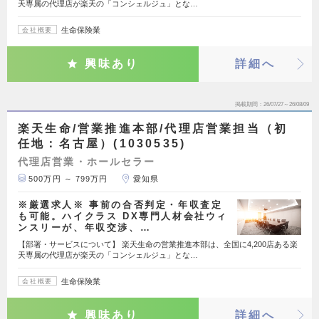
天専属の代理店が楽天の「コンシェルジュ」とな…
生命保険業
会社概要
興味あり
詳細へ
掲載期間
26/07/27～26/08/09
楽天生命/営業推進本部/代理店営業担当（初
任地：名古屋）(1030535)
代理店営業・ホールセラー
500万円 ～ 799万円
愛知県
※厳選求人※ 事前の合否判定・年収査定
も可能。ハイクラス DX専門人材会社ウィ
ンスリーが、年収交渉、…
【部署・サービスについて】 楽天生命の営業推進本部は、全国に4,200店ある楽
天専属の代理店が楽天の「コンシェルジュ」とな…
生命保険業
会社概要
興味あり
詳細へ