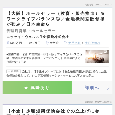
掲載期間
26/07/31～26/08/13
【大阪】ホールセラー（教育・販売推進）※
ワークライフバランス◎／金融機関窓販領域
が強み／日本生命G
代理店営業・ホールセラー
ニッセイ・ウェルス生命保険株式会社
500万円 ～ 1049万円
大阪府
大手企業
土日祝休み
■業務内容： 西日本営業第一部は大阪オフィスをベースに近
畿・中四国の大手証券会社・メガバンク と日本生命による
代理代行（三菱…
当社は、日本生命グループにおける金融機関窓販領域に特化した生
会社概要
命保険会社として、シニア富裕層マーケットを中心にお客さまの多…
興味あり
詳細へ
掲載期間
26/07/31～26/08/13
【小倉】少額短期保険会社での立上げに参