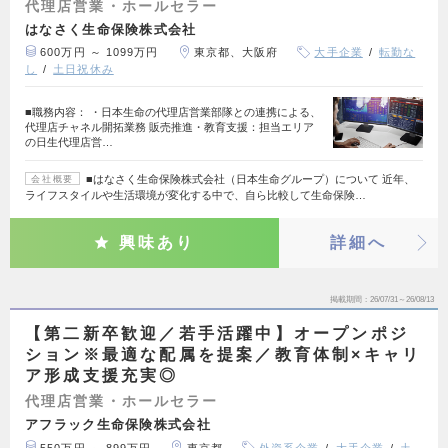
代理店営業・ホールセラー
はなさく生命保険株式会社
600万円 ～ 1099万円
東京都、大阪府
大手企業
転勤な
し
土日祝休み
■職務内容： ・日本生命の代理店営業部隊との連携による、
代理店チャネル開拓業務 販売推進・教育支援：担当エリア
の日生代理店営…
■はなさく生命保険株式会社（日本生命グループ）について 近年、
会社概要
ライフスタイルや生活環境が変化する中で、自ら比較して生命保険…
興味あり
詳細へ
掲載期間
26/07/31～26/08/13
【第二新卒歓迎／若手活躍中】オープンポジ
ション※最適な配属を提案／教育体制×キャリ
ア形成支援充実◎
代理店営業・ホールセラー
アフラック生命保険株式会社
550万円 ～ 899万円
東京都
外資系企業
大手企業
土