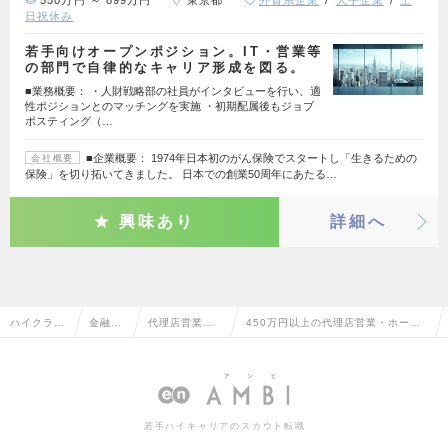
日祝休み
若手向けオープンポジション。IT・営業等
の部門で自律的なキャリア形成を図る。
■業務概要： ・人財戦略部の社員がインタビューを行い、適
性ポジションとのマッチングを実施 ・初期配属後もジョブ
ポスティング（…
■企業概要： 1974年日本初のがん保険でスタートし「生きるための
会社概要
保険」を切り拓いてきました。 日本での創業50周年にあたる…
興味あり
詳細へ
ハイクラス
金融系
代理店営業・
450万円以上の代理店営業・ホール
求人TOP
専門職
ホールセラー
セラーの転職・求人情報一覧
若手ハイキャリアのスカウト転職