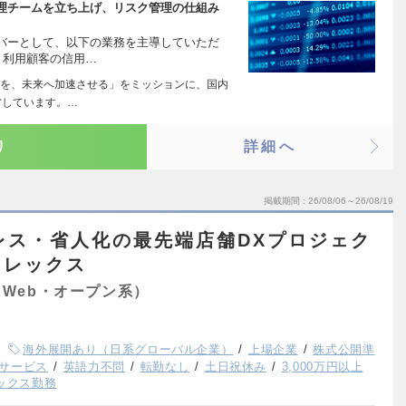
理チームを立ち上げ、リスク管理の仕組み
バーとして、以下の業務を主導していただ
利用顧客の信用…
を、未来へ加速させる」をミッションに、国内
営しています。…
り
詳細へ
掲載期間
26/08/06～26/08/19
レス・省人化の最先端店舗DXプロジェク
フレックス
Web・オープン系）
海外展開あり（日系グローバル企業）
上場企業
株式公開準
サービス
英語力不問
転勤なし
土日祝休み
3,000万円以上
ックス勤務