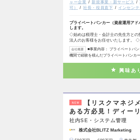
ャー企業
新規事業・新サービス
可）
社長・役員直下
インセンテ
プライベートバンカー（資産運用アド
します。
◇始めは税理士・会計士の先生方との
法人のお客様をお任せいたします。 
■事業内容： プライベートバ
会社概要
機関で経験を積んだプライベートバンカ
興味あ
【リスクマネジ
NEW
ある方必見！ディー
社内SE・システム管理
株式会社BLITZ Marketing