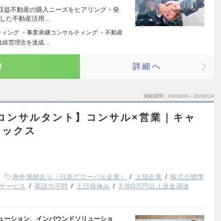
収益不動産の購入ニーズをヒアリング・発
とした不動産活用…
ティング ・事業承継コンサルティング ・不動産
は経営理念を達成…
り
詳細へ
掲載期間
26/08/06～26/08/19
コンサルタント】コンサル×営業｜キャ
レックス
海外展開あり（日系グローバル企業）
上場企業
株式公開準
サービス
英語力不問
土日祝休み
3,000万円以上資金調達
ューション、インバウンドソリューショ