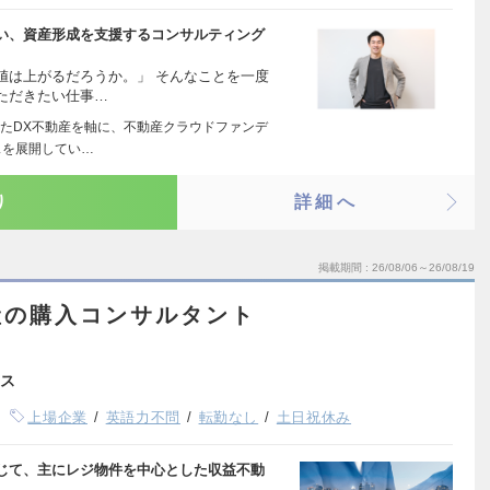
い、資産形成を支援するコンサルティング
値は上がるだろうか。」 そんなことを一度
ただきたい仕事…
たDX不動産を軸に、不動産クラウドファンデ
スを展開してい…
り
詳細へ
掲載期間
26/08/06～26/08/19
産の購入コンサルタント
ス
上場企業
英語力不問
転勤なし
土日祝休み
じて、主にレジ物件を中心とした収益不動