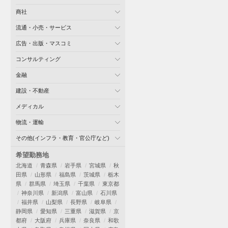
商社
流通・小売・サービス
広告・出版・マスコミ
コンサルティング
金融
建設・不動産
メディカル
物流・運輸
その他(インフラ・教育・官公庁など)
希望勤務地
北海道
青森県
岩手県
宮城県
秋
田県
山形県
福島県
茨城県
栃木
県
群馬県
埼玉県
千葉県
東京都
神奈川県
新潟県
富山県
石川県
福井県
山梨県
長野県
岐阜県
静岡県
愛知県
三重県
滋賀県
京
都府
大阪府
兵庫県
奈良県
和歌