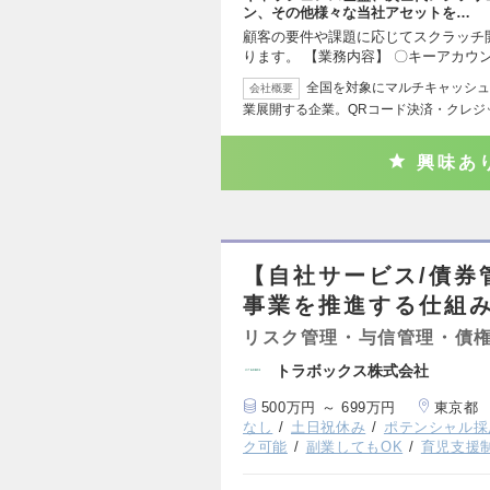
ン、その他様々な当社アセットを…
顧客の要件や課題に応じてスクラッチ
ります。 【業務内容】 〇キーアカウ
全国を対象にマルチキャッシュレ
会社概要
業展開する企業。QRコード決済・クレジ
興味あ
【自社サービス/債券
事業を推進する仕組
リスク管理・与信管理・債
トラボックス株式会社
500万円 ～ 699万円
東京都
なし
土日祝休み
ポテンシャル採
ク可能
副業してもOK
育児支援