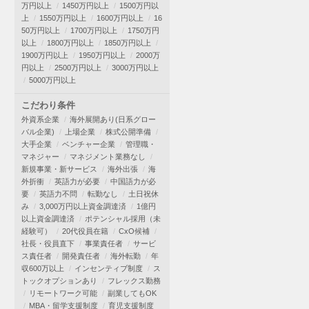
万円以上
1450万円以上
1500万円以
上
1550万円以上
1600万円以上
16
50万円以上
1700万円以上
1750万円
以上
1800万円以上
1850万円以上
1900万円以上
1950万円以上
2000万
円以上
2500万円以上
3000万円以上
5000万円以上
こだわり条件
外資系企業
海外展開あり(日系グロー
バル企業)
上場企業
株式公開準備
大手企業
ベンチャー企業
管理職・
マネジャー
マネジメント業務なし
新規事業・新サービス
海外出張
海
外折衝
英語力が必要
中国語力が必
要
英語力不問
転勤なし
土日祝休
み
3,000万円以上資金調達済
1億円
以上資金調達済
ポテンシャル採用（未
経験可）
20代役員在籍
CxO候補
社長・役員直下
事業責任者
サービ
ス責任者
開発責任者
海外転勤
年
収600万以上
インセンティブ制度
ス
トックオプションあり
フレックス勤務
リモートワーク可能
副業してもOK
MBA・留学支援制度
育児支援制度