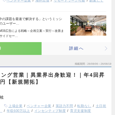
ベンチャー企業
海外出張
リモートワーク可能
副業して
中の課題を最速で解決する」というミッシ
中のユーザー…
 WEB広告による戦略～企画立案～実行～改善ま
ンサイドセー…
り
詳細へ
掲載期間
26/08/06～26/08/19
ィング営業｜異業界出身歓迎！｜年4回昇
万円【新規開拓】
社
上場企業
ベンチャー企業
英語力不問
転勤なし
土日祝
）
年収600万以上
インセンティブ制度
育児支援制度