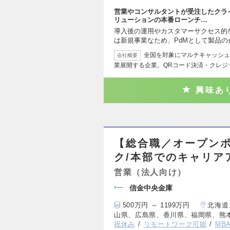
営業やコンサルタントが受注したクラ
リューションの本番ローンチ…
導入後の運用やカスタマーサクセス的な
は新規事業なため、PdMとして製品の
全国を対象にマルチキャッシュレ
会社概要
業展開する企業。QRコード決済・クレジ
興味あ
【総合職／オープン
ク/本部でのキャリア
営業（法人向け）
信金中央金庫
500万円 ～ 1199万円
北海道
山県、広島県、香川県、福岡県、熊
祝休み
リモートワーク可能
MB