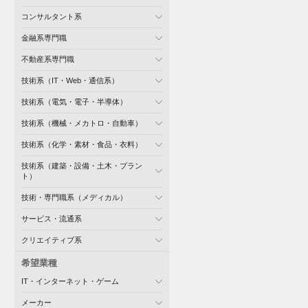
コンサルタント系
金融系専門職
不動産系専門職
技術系（IT・Web・通信系）
技術系（電気・電子・半導体）
技術系（機械・メカトロ・自動車）
技術系（化学・素材・食品・衣料）
技術系（建築・設備・土木・プラン
ト）
技術・専門職系（メディカル）
サービス・流通系
クリエイティブ系
希望業種
IT・インターネット・ゲーム
メーカー