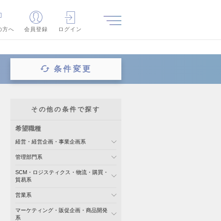
の方へ
会員登録
ログイン
条件変更
その他の条件で探す
希望職種
経営・経営企画・事業企画系
管理部門系
SCM・ロジスティクス・物流・購買・
貿易系
営業系
マーケティング・販促企画・商品開発
系