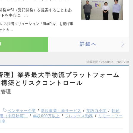
開発やSI（受託開発）を提案することもあ
ントを中心に、…
ス決済ソリューション「StarPay」を揚げ事
ットカ…
り
詳細へ
掲載期間
26/08/06～26/08/19
管理】業界最大手物流プラットフォーム
み構築とリスクコントロール
権管理
ベンチャー企業
新規事業・新サービス
英語力不問
転勤
用（未経験可）
年収600万以上
フレックス勤務
リモートワー
制度