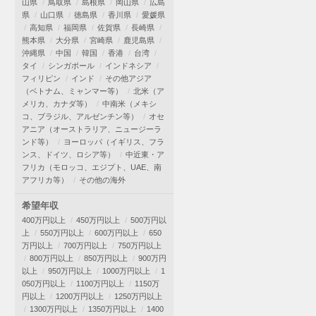
山県
鳥取県
島根県
岡山県
広島
県
山口県
徳島県
香川県
愛媛県
高知県
福岡県
佐賀県
長崎県
熊本県
大分県
宮崎県
鹿児島県
沖縄県
中国
韓国
香港
台湾
タイ
シンガポール
インドネシア
フィリピン
インド
その他アジア
（ベトナム、ミャンマー等）
北米（ア
メリカ、カナダ等）
中南米（メキシ
コ、ブラジル、アルゼンチン等）
オセ
アニア（オーストラリア、ニュージーラ
ンド等）
ヨーロッパ（イギリス、フラ
ンス、ドイツ、ロシア等）
中近東・ア
フリカ（モロッコ、エジプト、UAE、南
アフリカ等）
その他の海外
希望年収
400万円以上
450万円以上
500万円以
上
550万円以上
600万円以上
650
万円以上
700万円以上
750万円以上
800万円以上
850万円以上
900万円
以上
950万円以上
1000万円以上
1
050万円以上
1100万円以上
1150万
円以上
1200万円以上
1250万円以上
1300万円以上
1350万円以上
1400