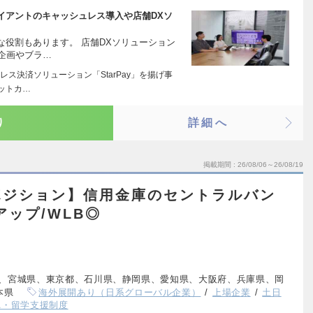
イアントのキャッシュレス導入や店舗DXソ
役割もあります。 店舗DXソリューション
企画やブラ…
ス決済ソリューション「StarPay」を揚げ事
ットカ…
り
詳細へ
掲載期間
26/08/06～26/08/19
ポジション】信用金庫のセントラルバン
アップ/WLB◎
、宮城県、東京都、石川県、静岡県、愛知県、大阪府、兵庫県、岡
本県
海外展開あり（日系グローバル企業）
上場企業
土日
A・留学支援制度