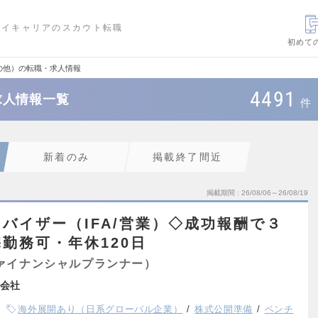
ハイキャリアのスカウト転職
初めて
の他）の転職・求人情報
4491
求人情報一覧
件
新着のみ
掲載終了間近
掲載期間
26/08/06～26/08/19
バイザー（IFA/営業）◇成功報酬で３
勤務可・年休120日
ァイナンシャルプランナー）
会社
海外展開あり（日系グローバル企業）
株式公開準備
ベンチ