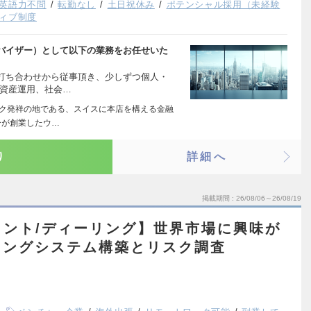
英語力不問
転勤なし
土日祝休み
ポテンシャル採用（未経験
ィブ制度
バイザー）として以下の業務をお任せいた
打ち合わせから従事頂き、少しずつ個人・
◇資産運用、社会…
ンク発祥の地である、スイスに本店を構える金融
ーが創業したウ…
り
詳細へ
掲載期間
26/08/06～26/08/19
メント/ディーリング】世界市場に興味が
リングシステム構築とリスク調査