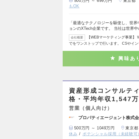
500万円 ～ 699万円
東京都
もOK
「最適なテクノロジーを駆使し、世界
ョンのXTech企業です。 当社は世界
【WEBマーケティング事業】
会社概要
でをワンストップで行います。 CSやイ
興味あ
資産形成コンサルテ
格・平均年収1,547
営業（個人向け）
プロパティエージェント株式会
500万円 ～ 1049万円
東京都
休み
ポテンシャル採用（未経験可