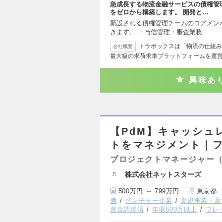
急成長する物流金融サービスの債権管
をゼロから構築します。 開発と…
新設される債権管理チームのコアメン
きます。 ・与信管理・審査業務 
トラボックスは「物流の仕組み
会社概要
最大級の求荷求車プラットフォームを運
興味あ
【PdM】キャッシュ
トをマネジメント｜
プロジェクトマネージャー（
株式会社ネットスターズ
500万円 ～ 799万円
東京都
備
ベンチャー企業
新規事業・新
資金調達済
年収600万以上
フレ