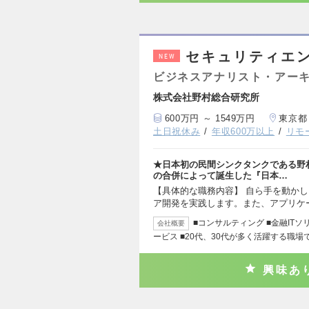
セキュリティエン
NEW
ビジネスアナリスト・アー
株式会社野村総合研究所
600万円 ～ 1549万円
東京都
土日祝休み
年収600万以上
リモ
★日本初の民間シンクタンクである野
の合併によって誕生した『日本…
【具体的な職務内容】 自ら手を動か
ア開発を実践します。また、アプリケ
■コンサルティング ■金融ITソリ
会社概要
ービス ■20代、30代が多く活躍する職場
興味あ