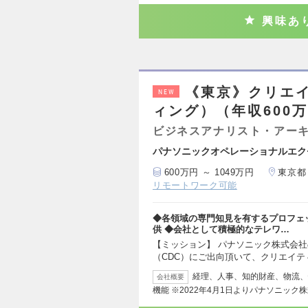
興味あ
《東京》クリエ
NEW
ィング）（年収600万
ビジネスアナリスト・アー
パナソニックオペレーショナルエク
600万円 ～ 1049万円
東京都
リモートワーク可能
◆各領域の専門知見を有するプロフェ
供 ◆会社として積極的なテレワ…
【ミッション】 パナソニック株式会
（CDC）にご出向頂いて、クリエイテ
経理、人事、知的財産、物流、
会社概要
機能 ※2022年4月1日よりパナソニック