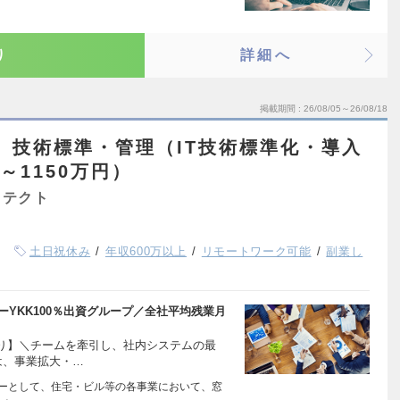
り
詳細へ
掲載期間
26/08/05～26/08/18
】技術標準・管理（IT技術標準化・導入
～1150万円）
キテクト
土日祝休み
年収600万以上
リモートワーク可能
副業し
ーYKK100％出資グループ／全社平均残業月
り】＼チームを牽引し、社内システムの最
は、事業拡大・…
ーカーとして、住宅・ビル等の各事業において、窓