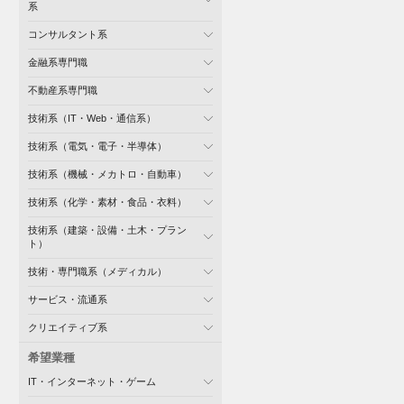
系
コンサルタント系
金融系専門職
不動産系専門職
技術系（IT・Web・通信系）
技術系（電気・電子・半導体）
技術系（機械・メカトロ・自動車）
技術系（化学・素材・食品・衣料）
技術系（建築・設備・土木・プラン
ト）
技術・専門職系（メディカル）
サービス・流通系
クリエイティブ系
希望業種
IT・インターネット・ゲーム