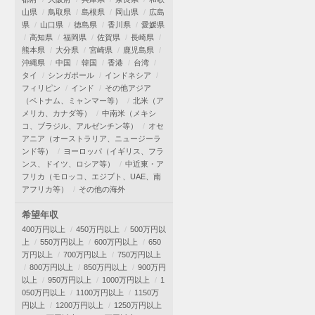
山県
鳥取県
島根県
岡山県
広島
県
山口県
徳島県
香川県
愛媛県
高知県
福岡県
佐賀県
長崎県
熊本県
大分県
宮崎県
鹿児島県
沖縄県
中国
韓国
香港
台湾
タイ
シンガポール
インドネシア
フィリピン
インド
その他アジア
（ベトナム、ミャンマー等）
北米（ア
メリカ、カナダ等）
中南米（メキシ
コ、ブラジル、アルゼンチン等）
オセ
アニア（オーストラリア、ニュージーラ
ンド等）
ヨーロッパ（イギリス、フラ
ンス、ドイツ、ロシア等）
中近東・ア
フリカ（モロッコ、エジプト、UAE、南
アフリカ等）
その他の海外
希望年収
400万円以上
450万円以上
500万円以
上
550万円以上
600万円以上
650
万円以上
700万円以上
750万円以上
800万円以上
850万円以上
900万円
以上
950万円以上
1000万円以上
1
050万円以上
1100万円以上
1150万
円以上
1200万円以上
1250万円以上