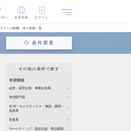
の方へ
会員登録
ログイン
キテクトの転職・求人情報一覧
条件変更
その他の条件で探す
希望職種
経営・経営企画・事業企画系
管理部門系
SCM・ロジスティクス・物流・購買・
貿易系
営業系
マーケティング・販促企画・商品開発