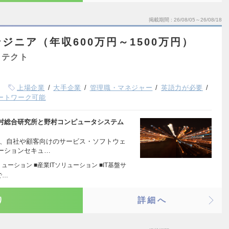
掲載期間
26/08/05～26/08/18
ジニア（年収600万円～1500万円）
キテクト
上場企業
大手企業
管理職・マネジャー
英語力が必要
ートワーク可能
村総合研究所と野村コンピュータシステム
し、自社や顧客向けのサービス・ソフトウェ
ーションセキュ…
ューション ■産業ITソリューション ■IT基盤サ
で…
り
詳細へ