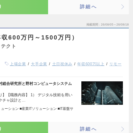
り
詳細へ
掲載期間
26/08/05～26/08/18
収600万円～1500万円）
キテクト
上場企業
大手企業
土日祝休み
年収600万以上
リモー
村総合研究所と野村コンピュータシステム
】【職務内容】 1） デジタル技術を用い
クチャ設計と…
ューション ■産業ITソリューション ■IT基盤サ
り
詳細へ