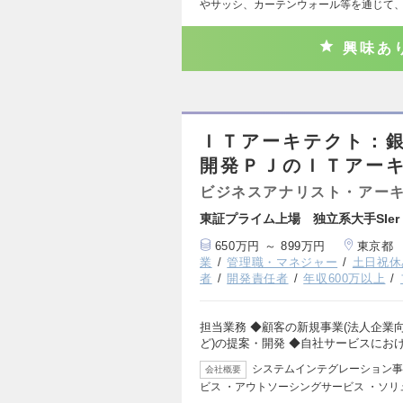
やサッシ、カーテンウォール等を通じて
興味あ
ＩＴアーキテクト：
開発ＰＪのＩＴアー
ビジネスアナリスト・アー
東証プライム上場 独立系大手SIer
650万円 ～ 899万円
東京都
業
管理職・マネジャー
土日祝休
者
開発責任者
年収600万以上
担当業務 ◆顧客の新規事業(法人企業
ど)の提案・開発 ◆自社サービスにお
システムインテグレーション事業
会社概要
ビス ・アウトソーシングサービス ・ソ