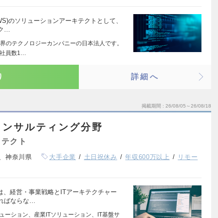
・AWS)のソリューションアーキテクトとして、
ク…
界のテクノロジーカンパニーの日本法人です。
、社員数1…
り
詳細へ
掲載期間
26/08/05～26/08/18
コンサルティング分野
キテクト
、神奈川県
大手企業
土日祝休み
年収600万以上
リモー
は、経営・事業戦略とITアーキテクチャー
ればならな…
ューション、産業ITソリューション、IT基盤サ