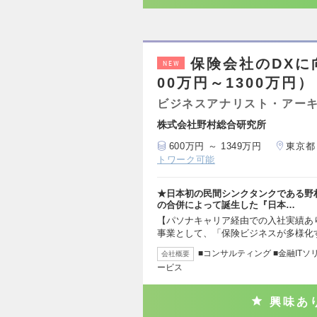
保険会社のDXに
NEW
00万円～1300万円）
ビジネスアナリスト・アー
株式会社野村総合研究所
600万円 ～ 1349万円
東京都
トワーク可能
★日本初の民間シンクタンクである野
の合併によって誕生した『日本…
【パソナキャリア経由での入社実績あ
事業として、「保険ビジネスが多様化
■コンサルティング ■金融ITソリ
会社概要
ービス
興味あ