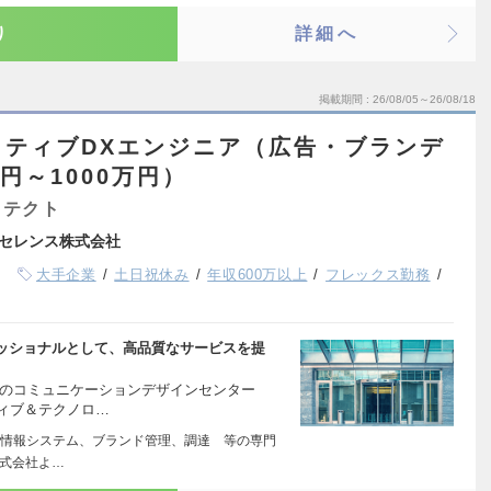
り
詳細へ
掲載期間
26/08/05～26/08/18
イティブDXエンジニア（広告・ブランデ
円～1000万円）
キテクト
セレンス株式会社
大手企業
土日祝休み
年収600万以上
フレックス勤務
ッショナルとして、高品質なサービスを提
社のコミュニケーションデザインセンター
ィブ＆テクノロ…
情報システム、ブランド管理、調達 等の専門
株式会社よ…