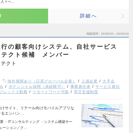
、人々へ…
り
詳細へ
掲載期間
26/08/05～26/08/18
銀行の顧客向けシステム、自社サービス
キテクト候補 メンバー
キテクト
海外展開あり（日系グローバル企業）
上場企業
大手企
み
ポテンシャル採用（未経験可）
事業責任者
サービス責任
フレックス勤務
リモートワーク可能
育児支援制度
向けサイト、リテール向けモバイルアプリな
けるエンハン…
 ・ITコンサルティング ・システム構築サー
リューション／ク…