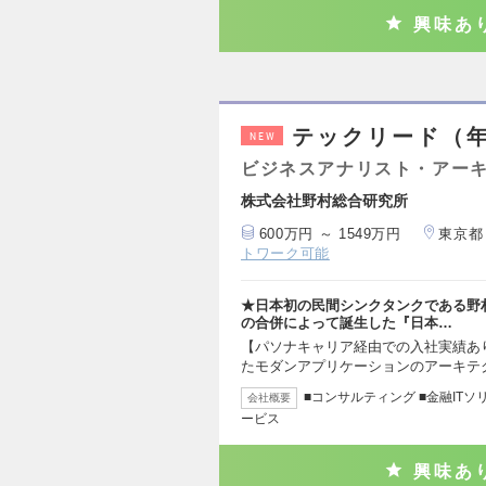
興味あ
テックリード（年
NEW
ビジネスアナリスト・アー
株式会社野村総合研究所
600万円 ～ 1549万円
東京都
トワーク可能
★日本初の民間シンクタンクである野
の合併によって誕生した『日本…
【パソナキャリア経由での入社実績あり
たモダンアプリケーションのアーキテ
■コンサルティング ■金融ITソリ
会社概要
ービス
興味あ