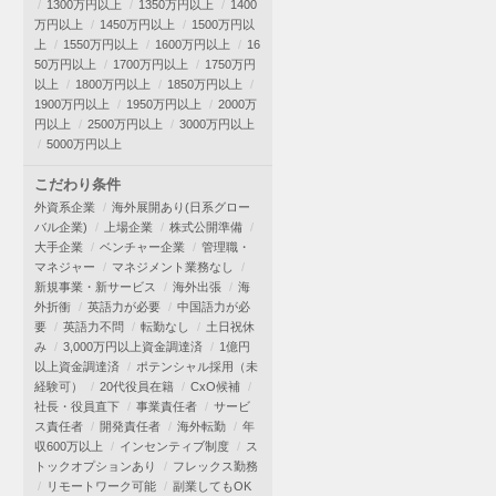
1300万円以上
1350万円以上
1400
万円以上
1450万円以上
1500万円以
上
1550万円以上
1600万円以上
16
50万円以上
1700万円以上
1750万円
以上
1800万円以上
1850万円以上
1900万円以上
1950万円以上
2000万
円以上
2500万円以上
3000万円以上
5000万円以上
こだわり条件
外資系企業
海外展開あり(日系グロー
バル企業)
上場企業
株式公開準備
大手企業
ベンチャー企業
管理職・
マネジャー
マネジメント業務なし
新規事業・新サービス
海外出張
海
外折衝
英語力が必要
中国語力が必
要
英語力不問
転勤なし
土日祝休
み
3,000万円以上資金調達済
1億円
以上資金調達済
ポテンシャル採用（未
経験可）
20代役員在籍
CxO候補
社長・役員直下
事業責任者
サービ
ス責任者
開発責任者
海外転勤
年
収600万以上
インセンティブ制度
ス
トックオプションあり
フレックス勤務
リモートワーク可能
副業してもOK