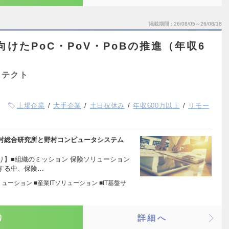
掲載期間
26/08/05～26/08/18
向けたPoC・PoV・PoBの推進（年収6
キテクト
上場企業
大手企業
土日祝休み
年収600万以上
リモー
村総合研究所と野村コンピュータシステム
り】■組織のミッション 保険ソリューション
する中、保険…
ューション ■産業ITソリューション ■IT基盤サ
り
詳細へ