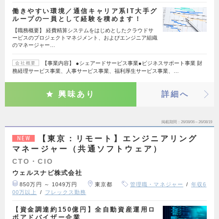
働きやすい環境／通信キャリア系IT大手グ
ループの一員として経験を積めます！
【職務概要】 経費精算システムをはじめとしたクラウドサ
ービスのプロジェクトマネジメント、およびエンジニア組織
のマネージャー…
【事業内容】 ●シェアードサービス事業●ビジネスサポート事業 財
会社概要
務経理サービス事業、人事サービス事業、福利厚生サービス事業、…
興味あり
詳細へ
掲載期間
26/08/06～26/08/19
【東京：リモート】エンジニアリング
NEW
マネージャー（共通ソフトウェア）
CTO・CIO
ウェルスナビ株式会社
850万円 ～ 1049万円
東京都
管理職・マネジャー
年収6
00万以上
フレックス勤務
【資金調達約150億円】全自動資産運用ロ
ボアドバイザー企業