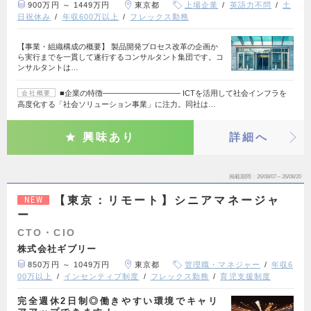
900万円 ～ 1449万円
東京都
上場企業
英語力不問
土
日祝休み
年収600万以上
フレックス勤務
【事業・組織構成の概要】 製品開発プロセス改革の企画か
ら実行までを一貫して遂行するコンサルタント集団です。コ
ンサルタントは…
■企業の特徴────────────── ICTを活用して社会インフラを
会社概要
高度化する「社会ソリューション事業」に注力。同社は…
興味あり
詳細へ
掲載期間
26/08/07～26/08/20
【東京：リモート】シニアマネージャ
NEW
ー
CTO・CIO
株式会社ギブリー
850万円 ～ 1049万円
東京都
管理職・マネジャー
年収6
00万以上
インセンティブ制度
フレックス勤務
育児支援制度
完全週休2日制◎働きやすい環境でキャリ