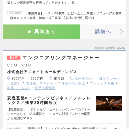
援および運用保守を担当していただきます。 兼…
【事業内容】 ・IT・DX事業・とび・土工工事業・リニューアル事業
会社概要
・販売レンタル事業・躯体一式工事業 【会社の特徴】 同社は、…
興味あり
詳細へ
掲載期間
26/08/06～26/08/19
エンジニアリングマネージャー
NEW
CTO・CIO
株式会社アニメイトホールディングス
800万円 ～ 999万円
東京都
海外展開あり（日系グローバ
ル企業）
管理職・マネジャー
年収600万以上
フレックス勤務
副業してもOK
育児支援制度
安定基盤×コンテンツビジネス／フルフレ
ックス／残業20時間程度
【職務概要】 デジタルソリューショングループのマネー
ジャーとして、組織運営と システム開発プロセスの両面
から強固なマネジ…
【事業内容】 アニメイトグループ全体の経営管理ならびに、これに
会社概要