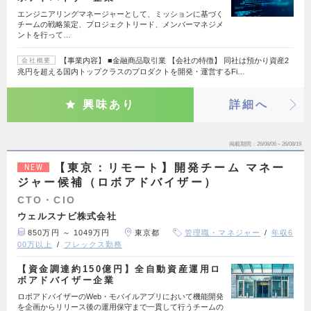
エンジニアリングマネージャーとして、ミッションに基づく
チームの戦略策定、プロジェクトリード、メンバーマネジメ
ントを行って…
【事業内容】 ■金融商品取引業 【会社の特徴】 同社は預かり資産2
会社概要
兆円を超える国内トップクラスのプロダクトを開発・運営するFi…
興味あり
詳細へ
掲載期間
26/08/06～26/08/19
【東京：リモート】開発チーム マネー
NEW
ジャー候補（ロボアドバイザー）
CTO・CIO
ウェルスナビ株式会社
850万円 ～ 1049万円
東京都
管理職・マネジャー
年収6
00万以上
フレックス勤務
【資金調達約150億円】全自動資産運用ロ
ボアドバイザー企業
ロボアドバイザーのWeb・モバイルアプリにおいて機能開発
を企画からリリース後の運用保守まで一貫して行うチームの