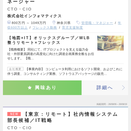
ネージャー
CTO・CIO
株式会社インフォマティクス
800万円 ～ 1049万円
神奈川県
管理職・マネジャー
年
収600万以上
フレックス勤務
育児支援制度
【地図×IT】オリックスグループ／WLB
整うリモート×フレックス
【職務概要】 同社にて、ITプロジェクトを支える協力会
社・外部要員調達の高度化に向けた調達企画業務全般をお任
せします。 【職…
【事業内容】 コンピュータ利用におけるソフト開発、およびこれに
会社概要
伴う調査、コンサルティング業務、ソフトウエアパッケージの販売…
興味あり
詳細へ
掲載期間
26/08/06～26/08/19
【東京：リモート】社内情報システム
NEW
部長候補／IT戦略
CTO・CIO