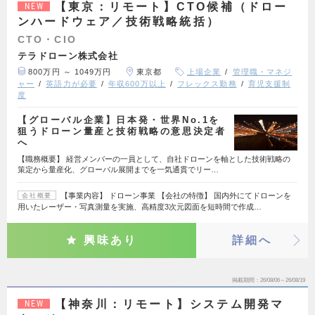
【東京：リモート】CTO候補（ドロー
NEW
ンハードウェア／技術戦略統括）
CTO・CIO
テラドローン株式会社
800万円 ～ 1049万円
東京都
上場企業
管理職・マネジ
ャー
英語力が必要
年収600万以上
フレックス勤務
育児支援制
度
【グローバル企業】日本発・世界No.1を
狙うドローン量産と技術戦略の意思決定者
へ
【職務概要】 経営メンバーの一員として、自社ドローンを軸とした技術戦略の
策定から量産化、グローバル展開までを一気通貫でリー…
【事業内容】 ドローン事業 【会社の特徴】 国内外にてドローンを
会社概要
用いたレーザー・写真測量を実施、高精度3次元図面を短時間で作成…
興味あり
詳細へ
掲載期間
26/08/06～26/08/19
【神奈川：リモート】システム開発マ
NEW