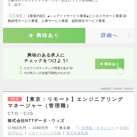
入案件のプロジェクトマネージャーおよびライン管理職とし
て、以下…
【事業内容】 ●シェアードサービス事業●ビジネスサポート事業 財
会社概要
務経理サービス事業、人事サービス事業、福利厚生サービス事業、…
興味あり
詳細へ
興味のある求人に
チェックをつけよう!
興味あり
スカウトのマッチング精度があがる!
その求人への合格可能性がわかる!
掲載期間
26/08/06～26/08/19
【東京：リモート】エンジニアリング
NEW
マネージャー（管理職）
CTO・CIO
株式会社NTTデータ・ウィズ
850万円 ～ 1049万円
東京都
管理職・マネジャー
年収6
00万以上
リモートワーク可能
育児支援制度