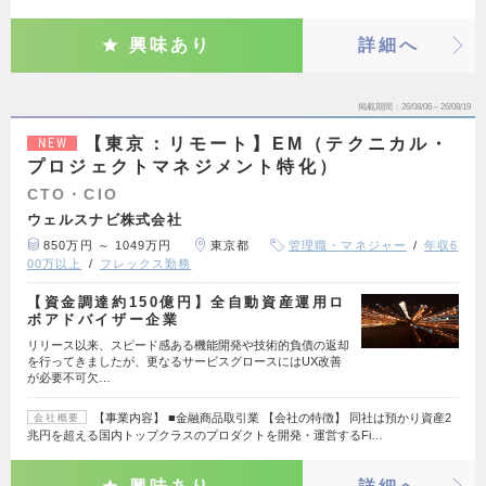
興味あり
詳細へ
掲載期間
26/08/06～26/08/19
【東京：リモート】EM（テクニカル・
NEW
プロジェクトマネジメント特化）
CTO・CIO
ウェルスナビ株式会社
850万円 ～ 1049万円
東京都
管理職・マネジャー
年収6
00万以上
フレックス勤務
【資金調達約150億円】全自動資産運用ロ
ボアドバイザー企業
リリース以来、スピード感ある機能開発や技術的負債の返却
を行ってきましたが、更なるサービスグロースにはUX改善
が必要不可欠…
【事業内容】 ■金融商品取引業 【会社の特徴】 同社は預かり資産2
会社概要
兆円を超える国内トップクラスのプロダクトを開発・運営するFi…