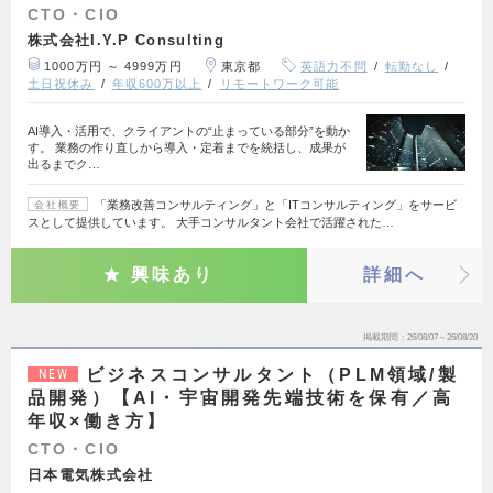
CTO・CIO
株式会社I.Y.P Consulting
1000万円 ～ 4999万円
東京都
英語力不問
転勤なし
土日祝休み
年収600万以上
リモートワーク可能
AI導入・活用で、クライアントの“止まっている部分”を動か
す。 業務の作り直しから導入・定着までを統括し、成果が
出るまでク…
「業務改善コンサルティング」と「ITコンサルティング」をサービ
会社概要
スとして提供しています。 大手コンサルタント会社で活躍された…
興味あり
詳細へ
掲載期間
26/08/07～26/08/20
ビジネスコンサルタント（PLM領域/製
NEW
品開発）【AI・宇宙開発先端技術を保有／高
年収×働き方】
CTO・CIO
日本電気株式会社