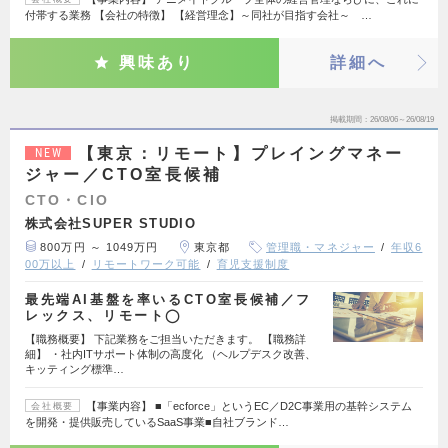
付帯する業務 【会社の特徴】 【経営理念】～同社が目指す会社～ …
興味あり
詳細へ
掲載期間
26/08/06～26/08/19
【東京：リモート】プレイングマネー
NEW
ジャー／CTO室長候補
CTO・CIO
株式会社SUPER STUDIO
800万円 ～ 1049万円
東京都
管理職・マネジャー
年収6
00万以上
リモートワーク可能
育児支援制度
最先端AI基盤を率いるCTO室長候補／フ
レックス、リモート◯
【職務概要】 下記業務をご担当いただきます。 【職務詳
細】 ・社内ITサポート体制の高度化 （ヘルプデスク改善、
キッティング標準…
【事業内容】 ■「ecforce」というEC／D2C事業用の基幹システム
会社概要
を開発・提供販売しているSaaS事業■自社ブランド…