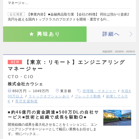
マネージャ…
【事業内容】 ■金融商品取引業 【会社の特徴】 同社は預かり資産2
会社概要
兆円を超える国内トップクラスのプロダクトを開発・運営するFi…
興味あり
詳細へ
掲載期間
26/08/06～26/08/19
【東京：リモート】エンジニアリング
NEW
マネージャー
CTO・CIO
株式会社カウシェ
850万円 ～ 1049万円
東京都
管理職・マネジャー
年収6
00万以上
ストックオプションあり
フレックス勤務
副業してもO
K
育児支援制度
■約46億円の資金調達■500万DLの自社サ
ービス■技術と組織で成長を駆動◎■
開発組織の成果を最大化させることをミッションに、 エン
ジニアリングマネージャーとして幅広い業務をお任せしま
す。 特にバックエ…