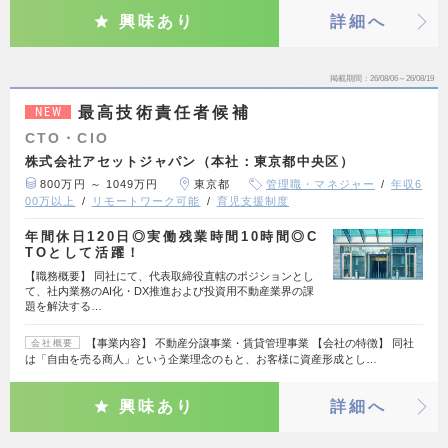
興味あり
詳細へ
掲載期間
26/08/06～26/08/19
最高技術責任者候補
NEW
CTO・CIO
株式会社アセットジャパン（本社：東京都中央区）
800万円 ～ 1049万円
東京都
管理職・マネジャー
年収6
00万以上
リモートワーク可能
育児支援制度
年間休日120日◎実働残業時間10時間◎C
TOとして活躍！
【職務概要】 同社にて、代表取締役直轄のポジションとし
て、社内業務のAI化・DX推進および投資用不動産業界の課
題を解決する…
【事業内容】 不動産分譲事業・賃貸管理事業 【会社の特徴】 同社
会社概要
は「自由を売る商人」という企業理念のもと、お客様に資産形成とし…
興味あり
詳細へ