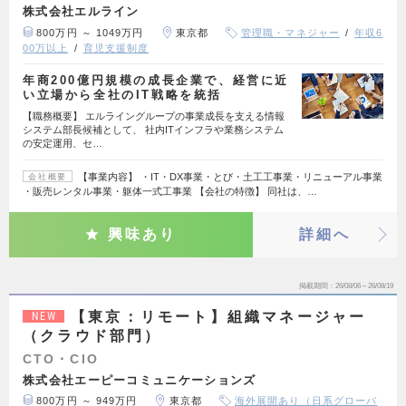
株式会社エルライン
800万円 ～ 1049万円
東京都
管理職・マネジャー
年収6
00万以上
育児支援制度
年商200億円規模の成長企業で、経営に近
い立場から全社のIT戦略を統括
【職務概要】 エルライングループの事業成長を支える情報
システム部長候補として、 社内ITインフラや業務システム
の安定運用、セ…
【事業内容】 ・IT・DX事業・とび・土工工事業・リニューアル事業
会社概要
・販売レンタル事業・躯体一式工事業 【会社の特徴】 同社は、…
興味あり
詳細へ
掲載期間
26/08/06～26/08/19
【東京：リモート】組織マネージャー
NEW
（クラウド部門）
CTO・CIO
株式会社エーピーコミュニケーションズ
800万円 ～ 949万円
東京都
海外展開あり（日系グローバ