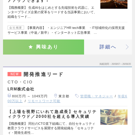
アアップできます！
【職務概要】 生成AIをはじめとする先端技術を武器に、エ
ンタープライズ企業の変革をリードする当該事業において、
組織をリード…
【事業内容】 ・エンジニアHR tech事業 ・IT領域特化の採用支援
会社概要
サービス事業（中途／新卒）・インターネット広告事業 …
興味あり
詳細へ
掲載期間
26/08/07～26/08/20
開発推進リード
NEW
CTO・CIO
LRM株式会社
800万円 ～ 1049万円
東京都
管理職・マネジャー
年収6
00万以上
リモートワーク可能
【上場を視野にいれて急成長】セキュリテ
ィクラウド／2000社を超える導入実績
【職務概要】 同社のCTO直下組織にて、自社セキュリティ
教育クラウドサービスを展開する開発組織を「セキュリテ
ィ・開発生産性…