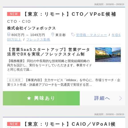
掲載期間
26/08/06～26/08/19
【東京：リモート】CTO／VPoE候補
NEW
CTO・CIO
株式会社インフォボックス
800万円 ～ 1049万円
東京都
管理職・マネジャー
年収6
00万以上
フレックス勤務
【営業SaaSスタートアップ】営業データ
活用でDXを実現／フレックスタイム制
【職務概要】 同社の中長期的な技術戦略と開発組織戦略の
両方を設計し、実行をリードしていただきます。事業サイド
と同じ視点で議…
【事業内容】 主力サービス「infobox」を中心に、市場リサーチ・企
会社概要
業リスト作成・決裁者アプローチを一気通貫で実現する営…
興味あり
詳細へ
掲載期間
26/08/06～26/08/19
【東京：リモート】CAIO／VPoAI候
NEW