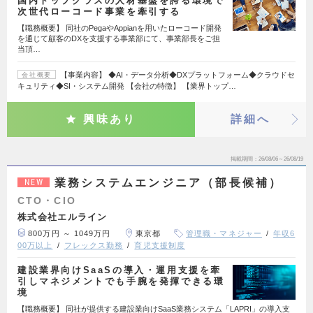
国内トップクラスの人材基盤を誇る環境で
次世代ローコード事業を牽引する
【職務概要】 同社のPegaやAppianを用いたローコード開発
を通じて顧客のDXを支援する事業部にて、事業部長をご担
当頂…
【事業内容】 ◆AI・データ分析◆DXプラットフォーム◆クラウドセ
会社概要
キュリティ◆SI・システム開発 【会社の特徴】 【業界トップ…
興味あり
詳細へ
掲載期間
26/08/06～26/08/19
業務システムエンジニア（部長候補）
NEW
CTO・CIO
株式会社エルライン
800万円 ～ 1049万円
東京都
管理職・マネジャー
年収6
00万以上
フレックス勤務
育児支援制度
建設業界向けSaaSの導入・運用支援を牽
引しマネジメントでも手腕を発揮できる環
境
【職務概要】 同社が提供する建設業向けSaaS業務システム「LAPRI」の導入支