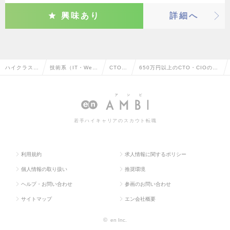
興味あり
詳細へ
ハイクラス求
技術系（IT・We
CTO・
650万円以上のCTO・CIOの転
人TOP
b・通信系）
CIO
職・求人情報一覧
若手ハイキャリアのスカウト転職
利用規約
求人情報に関するポリシー
個人情報の取り扱い
推奨環境
ヘルプ・お問い合わせ
参画のお問い合わせ
サイトマップ
エン会社概要
©
en Inc.