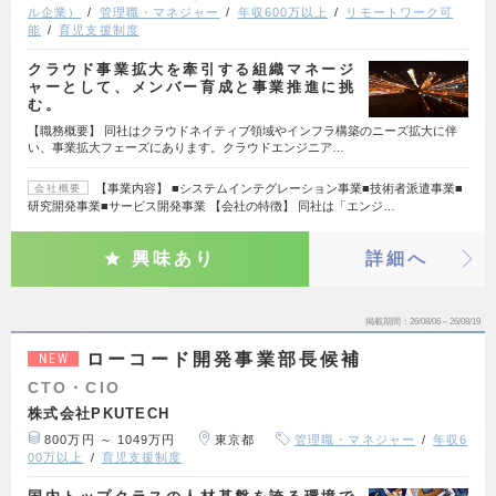
ル企業）
管理職・マネジャー
年収600万以上
リモートワーク可
能
育児支援制度
クラウド事業拡大を牽引する組織マネージ
ャーとして、メンバー育成と事業推進に挑
む。
【職務概要】 同社はクラウドネイティブ領域やインフラ構築のニーズ拡大に伴
い、事業拡大フェーズにあります。クラウドエンジニア…
【事業内容】 ■システムインテグレーション事業■技術者派遣事業■
会社概要
研究開発事業■サービス開発事業 【会社の特徴】 同社は「エンジ…
興味あり
詳細へ
掲載期間
26/08/06～26/08/19
ローコード開発事業部長候補
NEW
CTO・CIO
株式会社PKUTECH
800万円 ～ 1049万円
東京都
管理職・マネジャー
年収6
00万以上
育児支援制度