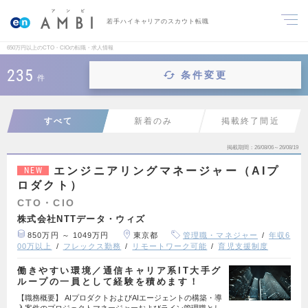
若手ハイキャリアのスカウト転職
650万円以上のCTO・CIOの転職・求人情報
235
条件変更
件
すべて
新着のみ
掲載終了間近
掲載期間
26/08/06～26/08/19
エンジニアリングマネージャー（AIプ
NEW
ロダクト）
CTO・CIO
株式会社NTTデータ・ウィズ
850万円 ～ 1049万円
東京都
管理職・マネジャー
年収6
00万以上
フレックス勤務
リモートワーク可能
育児支援制度
働きやすい環境／通信キャリア系IT大手グ
ループの一員として経験を積めます！
【職務概要】 AIプロダクトおよびAIエージェントの構築・導