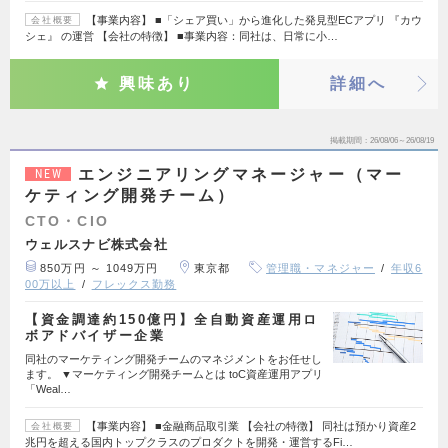
【事業内容】 ■「シェア買い」から進化した発見型ECアプリ 『カウ
会社概要
シェ』 の運営 【会社の特徴】 ■事業内容：同社は、日常に小…
興味あり
詳細へ
掲載期間
26/08/06～26/08/19
エンジニアリングマネージャー（マー
NEW
ケティング開発チーム）
CTO・CIO
ウェルスナビ株式会社
850万円 ～ 1049万円
東京都
管理職・マネジャー
年収6
00万以上
フレックス勤務
【資金調達約150億円】全自動資産運用ロ
ボアドバイザー企業
同社のマーケティング開発チームのマネジメントをお任せし
ます。 ▼マーケティング開発チームとは toC資産運用アプリ
「Weal…
【事業内容】 ■金融商品取引業 【会社の特徴】 同社は預かり資産2
会社概要
兆円を超える国内トップクラスのプロダクトを開発・運営するFi…