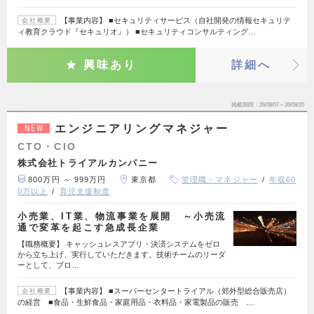
【事業内容】 ■セキュリティサービス（自社開発の情報セキュリテ
会社概要
ィ教育クラウド『セキュリオ』） ■セキュリティコンサルティング…
興味あり
詳細へ
掲載期間
26/08/07～26/08/20
エンジニアリングマネジャー
NEW
CTO・CIO
株式会社トライアルカンパニー
800万円 ～ 999万円
東京都
管理職・マネジャー
年収60
0万以上
育児支援制度
小売業、IT業、物流事業を展開 ～小売流
通で変革を起こす急成長企業
【職務概要】 キャッシュレスアプリ・決済システムをゼロ
から立ち上げ、実行していただきます。技術チームのリーダ
ーとして、プロ…
【事業内容】 ■スーパーセンタートライアル（郊外型総合販売店）
会社概要
の経営 ■食品・生鮮食品・家庭用品・衣料品・家電製品の販売 …