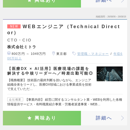
興味あり
詳細へ
掲載期間
26/08/06～26/08/19
WEBエンジニア（Technical Direct
NEW
or）
CTO・CIO
株式会社ミトラ
800万円 ～ 1049万円
東京都
管理職・マネジャー
年収6
00万以上
【医療DX × AI活用】医療現場の課題を
解決する中核リーダーへ／時差出勤可能◎
【職務概要】 技術面の最終判断を担いながら、エンジニア
組織全体をリードし、医療DX領域における事業成長を技術
で支えていただ…
【事業内容】 経営に関するコンサルタント業・WEBを利用した各種
会社概要
情報提供サービス・有料職業紹介事業・労働者派遣事業・WEB…
興味あり
詳細へ