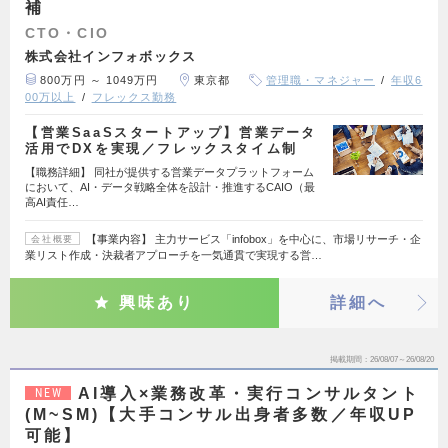
補
CTO・CIO
株式会社インフォボックス
800万円 ～ 1049万円
東京都
管理職・マネジャー
年収6
00万以上
フレックス勤務
【営業SaaSスタートアップ】営業データ
活用でDXを実現／フレックスタイム制
【職務詳細】 同社が提供する営業データプラットフォーム
において、AI・データ戦略全体を設計・推進するCAIO（最
高AI責任…
【事業内容】 主力サービス「infobox」を中心に、市場リサーチ・企
会社概要
業リスト作成・決裁者アプローチを一気通貫で実現する営…
興味あり
詳細へ
掲載期間
26/08/07～26/08/20
AI導入×業務改革・実行コンサルタント
NEW
(M~SM)【大手コンサル出身者多数／年収UP
可能】