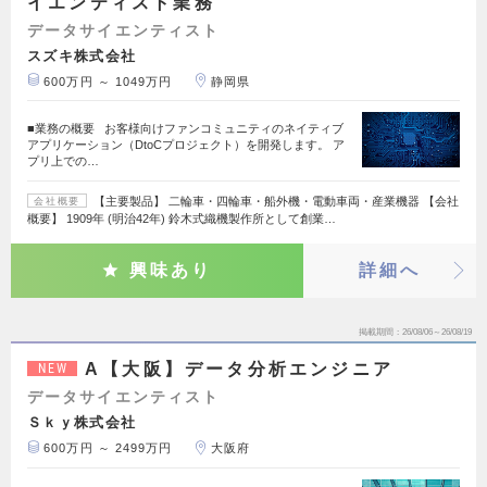
イエンティスト業務
データサイエンティスト
スズキ株式会社
600万円 ～ 1049万円
静岡県
■業務の概要 お客様向けファンコミュニティのネイティブ
アプリケーション（DtoCプロジェクト）を開発します。 ア
プリ上での…
【主要製品】 二輪車・四輪車・船外機・電動車両・産業機器 【会社
会社概要
概要】 1909年 (明治42年) 鈴木式織機製作所として創業…
興味あり
詳細へ
掲載期間
26/08/06～26/08/19
A【大阪】データ分析エンジニア
NEW
データサイエンティスト
Ｓｋｙ株式会社
600万円 ～ 2499万円
大阪府