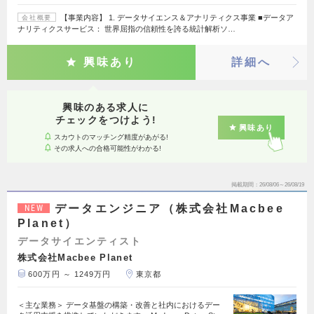
【事業内容】 1. データサイエンス＆アナリティクス事業 ■データア
会社概要
ナリティクスサービス： 世界屈指の信頼性を誇る統計解析ソ…
興味あり
詳細へ
興味のある求人に
チェックをつけよう!
興味あり
スカウトのマッチング精度があがる!
その求人への合格可能性がわかる!
掲載期間
26/08/06～26/08/19
データエンジニア（株式会社Macbee
NEW
Planet）
データサイエンティスト
株式会社Macbee Planet
600万円 ～ 1249万円
東京都
＜主な業務＞ データ基盤の構築・改善と社内におけるデー