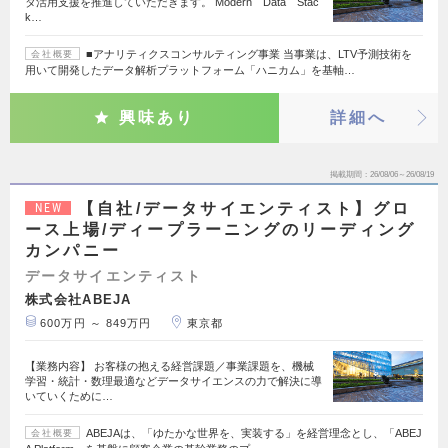
タ活用支援を推進していただきます。 Modern Data Stac
k…
■アナリティクスコンサルティング事業 当事業は、LTV予測技術を
会社概要
用いて開発したデータ解析プラットフォーム「ハニカム」を基軸…
興味あり
詳細へ
掲載期間
26/08/06～26/08/19
【自社/データサイエンティスト】グロ
NEW
ース上場/ディープラーニングのリーディング
カンパニー
データサイエンティスト
株式会社ABEJA
600万円 ～ 849万円
東京都
【業務内容】 お客様の抱える経営課題／事業課題を、機械
学習・統計・数理最適などデータサイエンスの力で解決に導
いていくために…
ABEJAは、「ゆたかな世界を、実装する」を経営理念とし、「ABEJ
会社概要