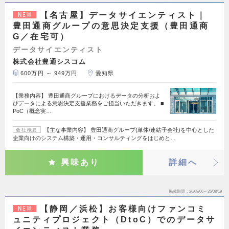
【名古屋】データサイエンティスト｜
NEW
豊田通商グループの意思決定支援（豊田通商
G／在宅可）
データサイエンティスト
株式会社豊通シスコム
600万円 ～ 949万円
愛知県
【業務内容】 豊田通商グループにおけるデータの分析およ
びデータによる意思決定支援業務をご担当いただきます。 ■
PoC（概念実…
【主な事業内容】 豊田通商グループ(単体/連結子会社)を中心とした
会社概要
企業向けのシステム構築・運用・コンサルティングをはじめと…
興味あり
詳細へ
掲載期間
26/08/06～26/08/19
【静岡／浜松】お客様向けファンコミ
NEW
ュニティプロジェクト（DtoC）でのデータサ