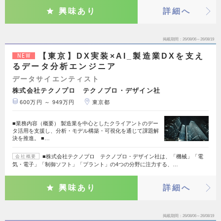
興味あり
詳細へ
掲載期間
26/08/06～26/08/19
【東京】DX実装×AI_製造業DXを支え
NEW
るデータ分析エンジニア
データサイエンティスト
株式会社テクノプロ テクノプロ・デザイン社
600万円 ～ 949万円
東京都
■業務内容（概要） 製造業を中心としたクライアントのデー
タ活用を支援し、分析・モデル構築・可視化を通じて課題解
決を推進。 ■…
■株式会社テクノプロ テクノプロ・デザイン社は、「機械」「電
会社概要
気・電子」「制御ソフト」「プラント」の4つの分野に注力する、…
興味あり
詳細へ
掲載期間
26/08/06～26/08/19