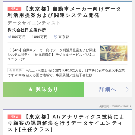
【東京都】自動車メーカー向けデータ
NEW
利活用提案および関連システム開発
データサイエンティスト
株式会社日立製作所
800万円 ～ 1099万円
東京都
〈【426】自動車メーカー向けデータ利活用提案および関連
システム開発〉 【配属組織名】 デジタルサービスビジネス
ユニット(エ…
○売上・利益ともに国内TOP10に入る、日本を代表する最大手企業
会社概要
です ○100を超える国と地域で、事業展開／連結子会社数：…
興味あり
詳細へ
掲載期間
26/08/06～26/08/19
【東京都】AI/アナリティクス技術によ
NEW
り顧客の課題解決を行うデータサイエンティ
スト[主任クラス]