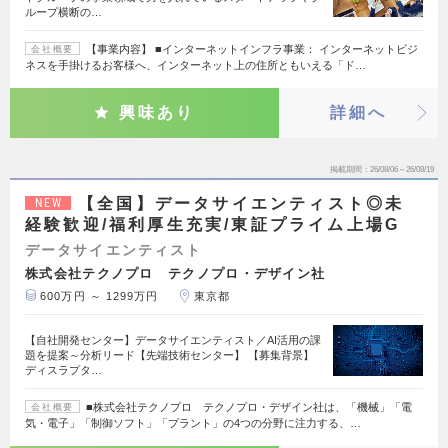
ループ横断の…
【事業内容】 ■インターネットインフラ事業： インターネットビジ
会社概要
ネスを手掛けるお客様へ、インターネット上の住所ともいえる「ド…
興味あり
詳細へ
掲載期間
26/08/06～26/08/19
【全国】データサイエンティスト◎未
NEW
経験歓迎/福利厚生充実/東証プライム上場G
データサイエンティスト
株式会社テクノプロ テクノプロ・デザイン社
600万円 ～ 1299万円
東京都
【自社開発センター】データサイエンティスト／AI活用の課
題を提案～分析リード【先端技術センター】 【募集背景】
ディスラプタ…
■株式会社テクノプロ テクノプロ・デザイン社は、「機械」「電
会社概要
気・電子」「制御ソフト」「プラント」の4つの分野に注力する、…