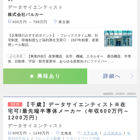
データサイエンティスト
株式会社バルカー
600万円 ～ 799万円
東京都
【企業様のおすすめポイント】 ・フレックスタイム制、社
宅制度、研修制度など福利厚生充実◎ ・1927年創業、産業
用シール製品…
【事業内容】 産業機器、化学、機械、エネルギー、通信機器、半導
会社概要
体、自動車、宇宙・航空産業等、あらゆる産業向けにファイバー、…
興味あり
詳細へ
掲載期間
26/08/06～26/08/19
【千歳】データサイエンティスト※在
NEW
宅可/最先端半導体メーカー（年収600万円～
1200万円）
データサイエンティスト
600万円 ～ 1249万円
北海道
大手企業
土日祝休み
年
収600万以上
フレックス勤務
リモートワーク可能