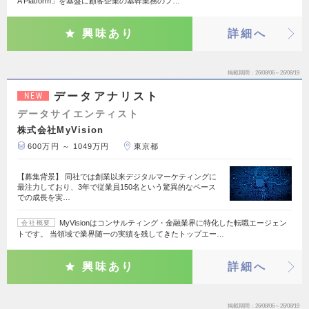
A Platform」を基盤に顧客企業の基幹業務のプ…
興味あり
詳細へ
掲載期間
26/08/06～26/08/19
データアナリスト
NEW
データサイエンティスト
株式会社MyVision
600万円 ～ 1049万円
東京都
【募集背景】 同社では創業以来デジタルマーケティングに
最注力しており、3年で従業員150名という驚異的なペース
での成長を実…
MyVisionはコンサルティング・金融業界に特化した転職エージェン
会社概要
トです。 当領域で業界随一の実績を残してきたトップエー…
興味あり
詳細へ
掲載期間
26/08/06～26/08/19