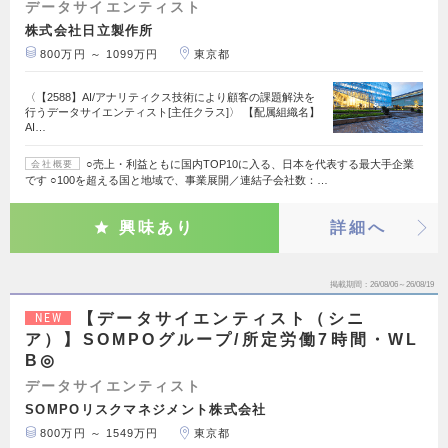
データサイエンティスト
株式会社日立製作所
800万円 ～ 1099万円
東京都
〈【2588】AI/アナリティクス技術により顧客の課題解決を
行うデータサイエンティスト[主任クラス]〉 【配属組織名】
AI…
○売上・利益ともに国内TOP10に入る、日本を代表する最大手企業
会社概要
です ○100を超える国と地域で、事業展開／連結子会社数：…
興味あり
詳細へ
掲載期間
26/08/06～26/08/19
【データサイエンティスト（シニ
NEW
ア）】SOMPOグループ/所定労働7時間・WL
B◎
データサイエンティスト
SOMPOリスクマネジメント株式会社
800万円 ～ 1549万円
東京都