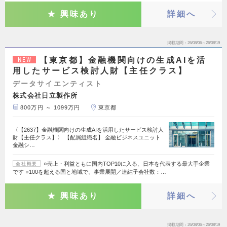
興味あり
詳細へ
掲載期間
26/08/06～26/08/19
【東京都】金融機関向けの生成AIを活
NEW
用したサービス検討人財【主任クラス】
データサイエンティスト
株式会社日立製作所
800万円 ～ 1099万円
東京都
〈【2637】金融機関向けの生成AIを活用したサービス検討人
財【主任クラス】〉 【配属組織名】 金融ビジネスユニット
金融シ…
○売上・利益ともに国内TOP10に入る、日本を代表する最大手企業
会社概要
です ○100を超える国と地域で、事業展開／連結子会社数：…
興味あり
詳細へ
掲載期間
26/08/06～26/08/19