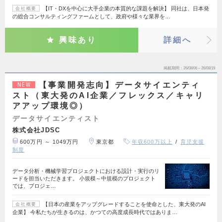
【IT・DXを中心に大手企業の本質的な課題を解決】 同社は、日本発
会社概要
の総合コンサルティングファームとして、政府や様々な業界を…
興味あり
詳細へ
掲載期間
26/08/06～26/08/19
【事業開発志向】データサイエンティ
NEW
スト（東大発のAI企業／フレックス／キャリ
アアップ環境◎）
データサイエンティスト
株式会社JDSC
600万円 ～ 1049万円
東京都
年収600万以上
育児支援
制度
データ分析・機械学習プロジェクトにおける設計・実行のリ
ードを担当いただきます。 小規模～中規模のプロジェクト
では、プロジェ…
【日本の産業をアップグレードすることを使命とした、東大発のAI
会社概要
企業】 今私たちが生きるのは、かつての高度成長時代ではありま…