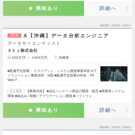
興味あり
詳細へ
掲載期間
26/08/06～26/08/19
A【沖縄】データ分析エンジニア
NEW
データサイエンティスト
Ｓｋｙ株式会社
600万円 ～ 2499万円
沖縄県
■配属予定部署： クライアント・システム開発事業本部 ICT
ソリューション事業本部 SI部 ■配属予定部署の特色・PR
Webア…
【事業内容】 ■自社パッケージ商品の開発・販売 ■業務系システム
会社概要
開発 ■組込み / 制御 / アプリケーション開発 ■ソフトウェ…
興味あり
詳細へ
掲載期間
26/08/06～26/08/19