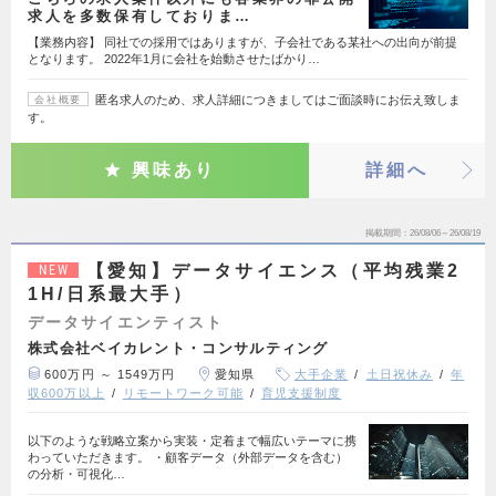
求人を多数保有しておりま…
【業務内容】 同社での採用ではありますが、子会社である某社への出向が前提
となります。 2022年1月に会社を始動させたばかり…
匿名求人のため、求人詳細につきましてはご面談時にお伝え致しま
会社概要
す。
興味あり
詳細へ
掲載期間
26/08/06～26/08/19
【愛知】データサイエンス（平均残業2
NEW
1H/日系最大手）
データサイエンティスト
株式会社ベイカレント・コンサルティング
600万円 ～ 1549万円
愛知県
大手企業
土日祝休み
年
収600万以上
リモートワーク可能
育児支援制度
以下のような戦略立案から実装・定着まで幅広いテーマに携
わっていただきます。 ・顧客データ（外部データを含む）
の分析・可視化…