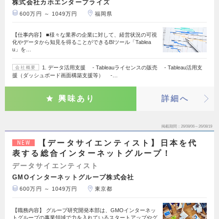
株式会社カホエンタープライズ
600万円 ～ 1049万円
福岡県
【仕事内容】 ■様々な業界の企業に対して、経営状況の可視
化やデータから知見を得ることができるBIツール「Tablea
u」を…
1. データ活用支援 - Tableauライセンスの販売 - Tableau活用支
会社概要
援（ダッシュボード画面構築支援等） -…
興味あり
詳細へ
掲載期間
26/08/06～26/08/19
【データサイエンティスト】日本を代
NEW
表する総合インターネットグループ！
データサイエンティスト
GMOインターネットグループ株式会社
600万円 ～ 1049万円
東京都
【職務内容】 グループ研究開発本部は、GMOインターネッ
トグループの事業領域で力を入れているスタートアップやグ