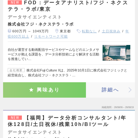
FOD：データアナリスト/フジ・ネクス
NEW
テラ・ラボ/東京
データサイエンティスト
株式会社フジ・ネクステラ・ラボ
600万円 ～ 1049万円
東京都
転勤なし
土日祝休み
年
収600万以上
リモートワーク可能
自社が運営する動画配信サービスやゲームなどのエンタメサ
ービスが抱える課題を、データ分析技術により解決する活動
を推進してい…
株式会社Fuji Culture Xは、2025年10月1日に株式会社フジミックと
会社概要
経営統合し、株式会社フジ・ネクステラ・…
興味あり
詳細へ
掲載期間
26/08/06～26/08/19
【福岡】データ分析コンサルタント/年
NEW
休128日/土日祝休/残業10h/BIツール
データサイエンティスト