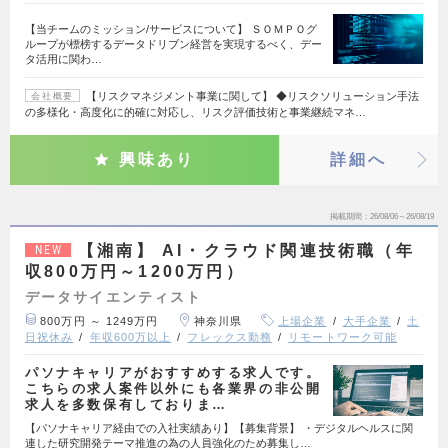
【当チームのミッション/サービスについて】 ＳＯＭＰＯグ
ループが標榜するデータドリブン経営を実現するべく、デー
タ活用に関わ…
【リスクマネジメント事業に関して】 ◆リスクソリューション手法
会社概要
の多様化・高度化に的確に対応し、リスク評価技術と事業継続マネ…
興味あり
詳細へ
掲載期間
26/08/06～26/08/19
【湘南】 AI・クラウド関連技術職（年
NEW
収800万円～1200万円）
データサイエンティスト
800万円 ～ 1249万円
神奈川県
上場企業
大手企業
土
日祝休み
年収600万以上
フレックス勤務
リモートワーク可能
パソナキャリアがおすすめする求人です。
こちらの求人案件以外にも各業界の非公開
求人を多数保有しておりま…
【パソナキャリア経由での入社実績あり】【募集背景】 ・デジタルヘルスに関
連した研究開発テーマ推進の為の人員強化のため募集し…