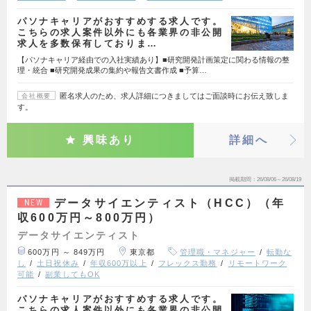
パソナキャリアがおすすめする求人です。
こちらの求人案件以外にも各業界の非公開
求人を多数保有しておりま…
【パソナキャリア経由での入社実績あり】■研究開発計画策定に関わる情報の整
理・統合 ■研究開発成果の集約や報告文書作成 ■予算…
匿名求人のため、求人詳細につきましてはご面談時にお伝え致しま
会社概要
す。
興味あり
詳細へ
掲載期間
26/08/06～26/08/19
データサイエンティスト（HCC）（年
NEW
収600万円～800万円）
データサイエンティスト
600万円 ～ 849万円
東京都
管理職・マネジャー
転勤な
し
土日祝休み
年収600万以上
フレックス勤務
リモートワーク
可能
副業してもOK
パソナキャリアがおすすめする求人です。
こちらの求人案件以外にも各業界の非公開