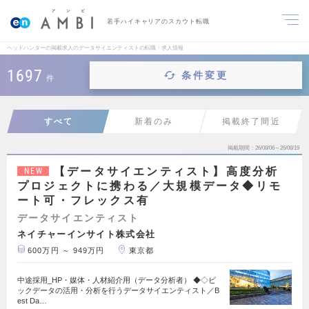
若手ハイキャリアのスカウト転職
ヘッドハンターの掲載求人のデータサイエンティストの転職・求人情報
1697
条件変更
件
すべて
新着のみ
掲載終了間近
掲載期間
26/08/06～26/08/19
【データサイエンティスト】高度分析
NEW
プロジェクトに携わる／大規模データ◆リモ
ート可・フレックス有
データサイエンティスト
ネイチャーインサイト株式会社
600万円 ～ 949万円
東京都
中途採用_HP・媒体・人材紹介用（データ分析者） ◆◇ビ
ックデータの活用・分析を行うデータサイエンティスト／B
est Da…