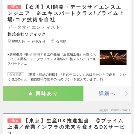
【石川】AI開発・データサイエンスエ
NEW
ンジニア ※エキスパートクラス/プライム上
場/コア技術を自社
データサイエンティスト
株式会社ソディック
600万円 ～ 949万円
石川県
■業務概要 同社が展開する工作機械（放電加工機）分野にお
いて、AI開発・データサイエンス領域の中核メンバー（エキ
スパート／…
【事業・商品の特徴】 「世の中にないものは自分たちで創る」 とい
会社概要
う理念のもと、独自技術で世界のものづくりを支えています。19…
興味あり
詳細へ
掲載期間
26/08/06～26/08/19
【東京】生産DX推進担当 ◎プライム
NEW
上場／産業インフラの未来を変えるDXサービ
ス