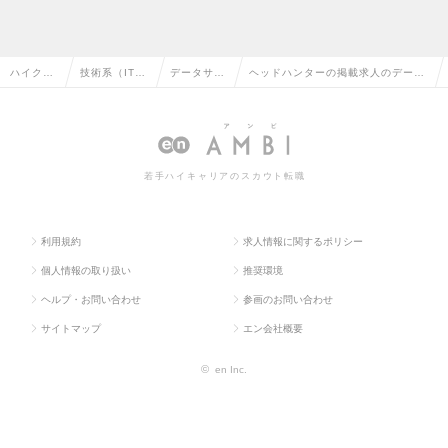
ハイクラ
技術系（IT・
データサイ
ヘッドハンターの掲載求人のデータ
ス求人T
Web・通信
エンティス
サイエンティストの転職・求人情報
OP
系）
ト
一覧
若手ハイキャリアのスカウト転職
利用規約
求人情報に関するポリシー
個人情報の取り扱い
推奨環境
ヘルプ・お問い合わせ
参画のお問い合わせ
サイトマップ
エン会社概要
©
en Inc.