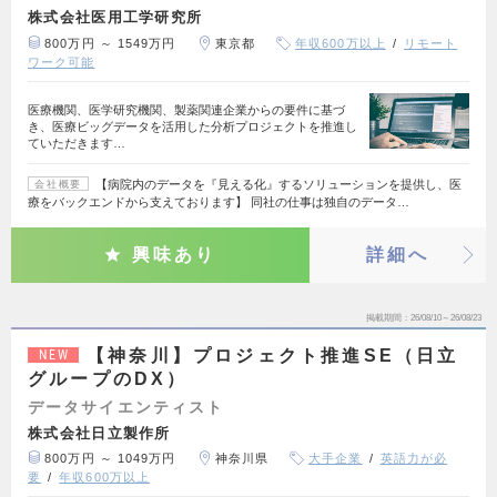
株式会社医用工学研究所
800万円 ～ 1549万円
東京都
年収600万以上
リモート
ワーク可能
医療機関、医学研究機関、製薬関連企業からの要件に基づ
き、医療ビッグデータを活用した分析プロジェクトを推進し
ていただきます…
【病院内のデータを『見える化』するソリューションを提供し、医
会社概要
療をバックエンドから支えております】 同社の仕事は独自のデータ…
興味あり
詳細へ
掲載期間
26/08/10～26/08/23
【神奈川】プロジェクト推進SE（日立
NEW
グループのDX）
データサイエンティスト
株式会社日立製作所
800万円 ～ 1049万円
神奈川県
大手企業
英語力が必
要
年収600万以上