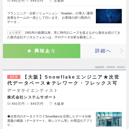
450万円 ～ 649万円
京都府
プランニング・分析ソリューション「Anaplan」の導入~運用
改善をチームの一員として行います。 お客様の持つ既存の
データ…
1961年の創業以来、常に時代のニーズを捉えながら進化を続けてき
会社概要
た株式会社デジタルフォルンは、ITやデータ分析を駆使した…
興味あり
詳細へ
掲載期間
26/08/09～26/08/22
【大阪】Snowflakeエンジニア★次世
NEW
代データベース★テレワーク・フレックス可
データサイエンティスト
株式会社システムサポート
450万円 ～ 849万円
大阪府
◆次世代のデータクラウドSnowflakeを活用したデータ分析
基盤の構築（データマート、BIシステム等）や周辺のアプリ
ケ…