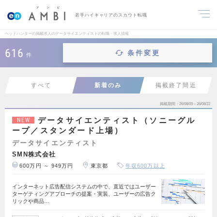
若手ハイキャリアのスカウト転職
ヘッドハンターの掲載求人のデータサイエンティストの転職・求人情報
616
条件変更
件
すべて
新着のみ
掲載終了間近
掲載期間
26/08/09～26/08/22
データサイエンティスト（ソニーグル
NEW
ープ／スタンダード上場）
データサイエンティスト
SMN株式会社
600万円 ～ 949万円
東京都
年収600万以上
インターネット広告配信システムの中で、直近ではユーザー
ターゲティングアプローチの提案・実装、ユーザーの広告ク
リックや商品…