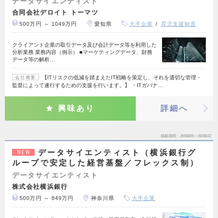
データサイエンティスト
合同会社デロイト トーマツ
500万円 ～ 1049万円
愛知県
大手企業
育児支援制度
クライアント企業の取引データ及び会計データ等を利用した
分析業務 業務内容（例示） ■マーケティングデータ、財務
データ等の解析…
【ITリスクの低減を踏まえたIT戦略を策定し、それを適切な管理・
会社概要
監督によって遂行するための支援を行います。】 ・ITガバナ…
興味あり
詳細へ
掲載期間
26/08/09～26/08/22
データサイエンティスト（横浜銀行グ
NEW
ループで安定した経営基盤／フレックス制）
データサイエンティスト
株式会社横浜銀行
500万円 ～ 849万円
神奈川県
大手企業