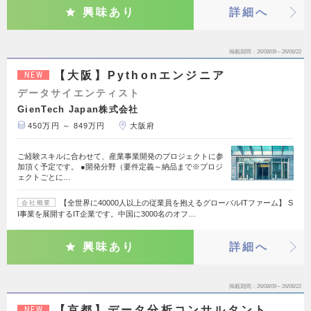
興味あり
詳細へ
掲載期間
26/08/09～26/08/22
【大阪】Pythonエンジニア
NEW
データサイエンティスト
GienTech Japan株式会社
450万円 ～ 849万円
大阪府
ご経験スキルに合わせて、産業事業開発のプロジェクトに参
加頂く予定です。 ●開発分野（要件定義～納品まで※プロジ
ェクトごとに…
【全世界に40000人以上の従業員を抱えるグローバルITファーム】 S
会社概要
I事業を展開するIT企業です。中国に3000名のオフ…
興味あり
詳細へ
掲載期間
26/08/09～26/08/22
【京都】データ分析コンサルタント
NEW