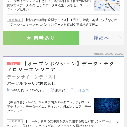
データサイエンティストとして、当行の口座保有者の金融行
動や市場データ等の ビッグデータを収集・分析し、マーケ
ティング戦略の…
【地域密着×総合金融サービス】 ■ 預金、融資、為替・決済などの
会社概要
リテール・コマーシャルバンキング ■ 人材育成や事業承継支援…
興味あり
詳細へ
掲載期間
26/08/09～26/08/22
【オープンポジション】データ・テク
NEW
ノロジーエンジニア
データサイエンティスト
パーソルキャリア株式会社
500万円 ～ 1249万円
東京都
大手企業
【職務内容】パーソルキャリア内のデータストラテジスト/
アナリスト、データサイエンティスト、AIエンジニア、デー
タエンジニ…
【「doda」を中心に事業を多角展開する総合人材カンパニー】 「は
会社概要
たらいて、笑おう。」というグループビジョンを掲げています…