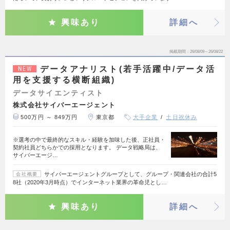
興味あり
詳細へ
掲載期間
26/08/09～26/08/22
データアナリスト(若手活躍中/データ活
NEW
用を支援する横断組織)
データサイエンティスト
株式会社サイバーエージェント
500万円 ～ 849万円
東京都
大手企業
土日祝休み
※選考の中で最終的なスキル・経験を加味した後、正社員・
契約社員どちらかでの採用となります。 データ戦略局は、
サイバーエージ…
サイバーエージェントグループとして、グループ・関連会社の合計5
会社概要
8社（2020年3月時点）でインターネット業界の革命児とし…
興味あり
詳細へ