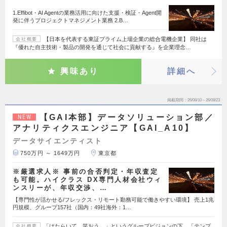
1.Effibot・AI Agentの業務活用に向けた支援・検証・Agent開
発に伴うプロジェクトマネジメント業務 2.B…
【日本を代表する東証プライム上場企業の総合電機企業】 同社は
会社概要
『優れた自主技術・製品の開発を通じて社会に貢献する』を企業理念…
興味あり
詳細へ
掲載期間
26/08/10～26/08/23
【GAI本部】データソリューション部／
NEW
アナリティクスエンジニア【GAI_A10】
データサイエンティスト
750万円 ～ 1649万円
東京都
※厳選求人※ 事前の合否判定・年収査定
も可能。ハイクラス DX専門人材会社ウィ
ンスリーが、年収交渉、…
【専門性が活かせる/フレックス・リモート勤務可能で働きやすい環境】 売上1兆
円規模、グループ157社（国内：49社海外：1…
「はたらいて、笑おう。」というグループビジョンの下、「テンプ
会社概要