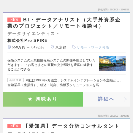
掲載期間
26/08/09～26/08/22
BI・データアナリスト（大手外資系企
NEW
業のプロジェクト／リモート相談可）
データサイエンティスト
株式会社Pro-SPIRE
550万円 ～ 849万円
東京都
リモートワーク可能
保険システムの大規模情報系システムの開発を担当していた
だきます。 ・お客さまとの直接の交渉経験を豊富に経験す
ることができる…
同社は1988年7月設立、システムインテグレーションを主軸とし、
会社概要
金融業界（生損保）、組込・制御、情報系ソリューションを高…
興味あり
詳細へ
掲載期間
26/08/09～26/08/22
【愛知県】データ分析コンサルタント
NEW