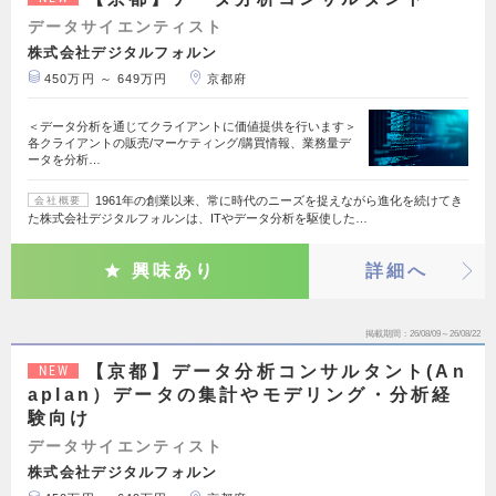
データサイエンティスト
株式会社デジタルフォルン
450万円 ～ 649万円
京都府
＜データ分析を通じてクライアントに価値提供を行います＞
各クライアントの販売/マーケティング/購買情報、業務量デ
ータを分析…
1961年の創業以来、常に時代のニーズを捉えながら進化を続けてき
会社概要
た株式会社デジタルフォルンは、ITやデータ分析を駆使した…
興味あり
詳細へ
掲載期間
26/08/09～26/08/22
【京都】データ分析コンサルタント(An
NEW
aplan）データの集計やモデリング・分析経
験向け
データサイエンティスト
株式会社デジタルフォルン