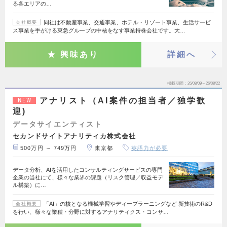
る各エリアの…
同社は不動産事業、交通事業、ホテル・リゾート事業、生活サービ
会社概要
ス事業を手がける東急グループの中核をなす事業持株会社です。大…
興味あり
詳細へ
掲載期間
26/08/09～26/08/22
アナリスト（AI案件の担当者／独学歓
NEW
迎)
データサイエンティスト
セカンドサイトアナリティカ株式会社
500万円 ～ 749万円
東京都
英語力が必要
データ分析、AIを活用したコンサルティングサービスの専門
企業の当社にて、様々な業界の課題（リスク管理／収益モデ
ル構築）に…
「AI」の核となる機械学習やディープラーニングなど 新技術のR&D
会社概要
を行い、様々な業種・分野に対するアナリティクス・コンサ…