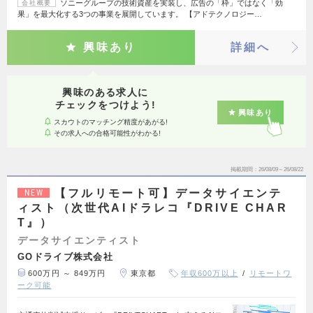
ソニーグループの技術資産を実装し、広告の「枠」ではなく「効
会社概要
果」を最大化する3つの事業を展開しています。 【アドテクノロジー…
興味あり
詳細へ
興味のある求人に
チェックをつけよう!
興味あり
スカウトのマッチング精度があがる!
その求人への合格可能性がわかる!
掲載期間
26/08/09～26/08/22
【フルリモート可】データサイエンテ
NEW
ィスト（次世代AIドラレコ『DRIVE CHAR
T』）
データサイエンティスト
GOドライブ株式会社
600万円 ～ 849万円
東京都
年収600万以上
リモートワ
ーク可能