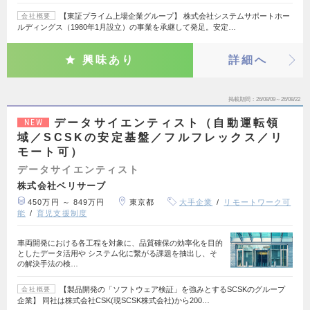
【東証プライム上場企業グループ】 株式会社システムサポートホー
会社概要
ルディングス（1980年1月設立）の事業を承継して発足。安定…
興味あり
詳細へ
掲載期間
26/08/09～26/08/22
データサイエンティスト（自動運転領
NEW
域／SCSKの安定基盤／フルフレックス／リ
モート可）
データサイエンティスト
株式会社ベリサーブ
450万円 ～ 849万円
東京都
大手企業
リモートワーク可
能
育児支援制度
車両開発における各工程を対象に、品質確保の効率化を目的
としたデータ活用や システム化に繋がる課題を抽出し、そ
の解決手法の検…
【製品開発の「ソフトウェア検証」を強みとするSCSKのグループ
会社概要
企業】 同社は株式会社CSK(現SCSK株式会社)から200…