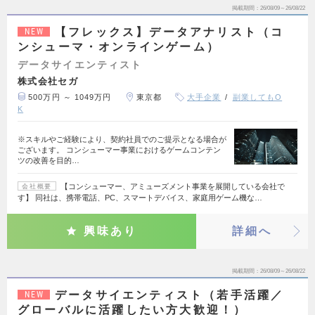
掲載期間
26/08/09～26/08/22
【フレックス】データアナリスト（コ
NEW
ンシューマ・オンラインゲーム）
データサイエンティスト
株式会社セガ
500万円 ～ 1049万円
東京都
大手企業
副業してもO
K
※スキルやご経験により、契約社員でのご提示となる場合が
ございます。 コンシューマー事業におけるゲームコンテン
ツの改善を目的…
【コンシューマー、アミューズメント事業を展開している会社で
会社概要
す】 同社は、携帯電話、PC、スマートデバイス、家庭用ゲーム機な…
興味あり
詳細へ
掲載期間
26/08/09～26/08/22
データサイエンティスト（若手活躍／
NEW
グローバルに活躍したい方大歓迎！）