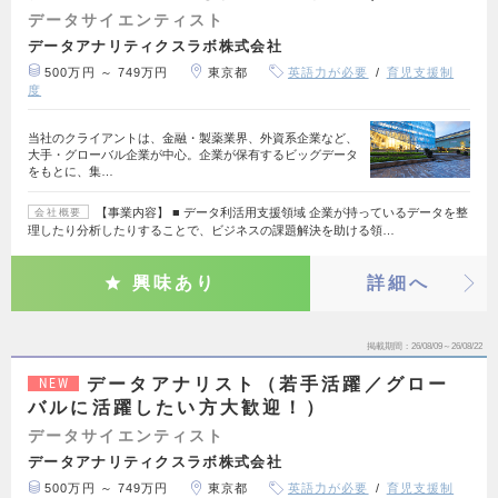
データサイエンティスト
データアナリティクスラボ株式会社
500万円 ～ 749万円
東京都
英語力が必要
育児支援制
度
当社のクライアントは、金融・製薬業界、外資系企業など、
大手・グローバル企業が中心。企業が保有するビッグデータ
をもとに、集…
【事業内容】 ■ データ利活用支援領域 企業が持っているデータを整
会社概要
理したり分析したりすることで、ビジネスの課題解決を助ける領…
興味あり
詳細へ
掲載期間
26/08/09～26/08/22
データアナリスト（若手活躍／グロー
NEW
バルに活躍したい方大歓迎！）
データサイエンティスト
データアナリティクスラボ株式会社
500万円 ～ 749万円
東京都
英語力が必要
育児支援制