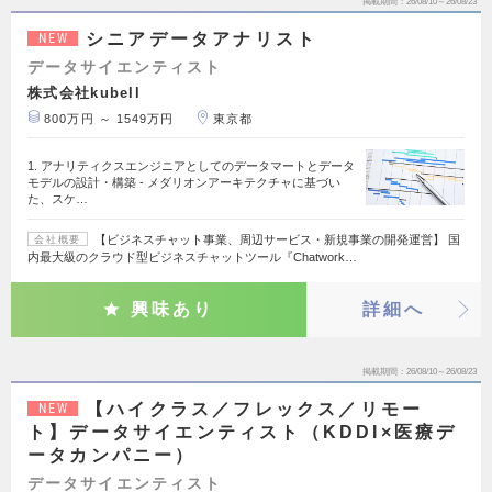
掲載期間
26/08/10～26/08/23
シニアデータアナリスト
NEW
データサイエンティスト
株式会社kubell
800万円 ～ 1549万円
東京都
1. アナリティクスエンジニアとしてのデータマートとデータ
モデルの設計・構築 - メダリオンアーキテクチャに基づい
た、スケ…
【ビジネスチャット事業、周辺サービス・新規事業の開発運営】 国
会社概要
内最大級のクラウド型ビジネスチャットツール『Chatwork…
興味あり
詳細へ
掲載期間
26/08/10～26/08/23
【ハイクラス／フレックス／リモー
NEW
ト】データサイエンティスト（KDDI×医療デ
ータカンパニー）
データサイエンティスト