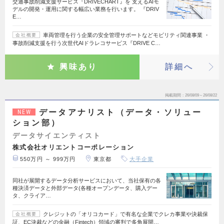
交通事故削減支援サービス『DRIVECHART』を 支えるAIモ
デルの開発・運用に関する幅広い業務を行います。 『DRIV
E…
車両管理を行う企業の安全管理サポートなどモビリティ関連事業 ・
会社概要
事故削減支援を行う次世代AIドラレコサービス『DRIVE C…
興味あり
詳細へ
掲載期間
26/08/09～26/08/22
データアナリスト（データ・ソリュー
NEW
ション部）
データサイエンティスト
株式会社オリエントコーポレーション
550万円 ～ 999万円
東京都
大手企業
同社が展開するデータ分析サービスにおいて、当社保有の各
種決済データと外部データ(各種オープンデータ、購入デー
タ、クライア…
クレジットの「オリコカード」で有名な企業でクレカ事業や決裁保
会社概要
証、EC決裁などの金融（Fintech）領域の審判で多角展開…