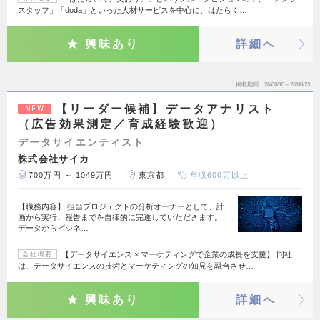
スタッフ」「doda」といった人材サービスを中心に、はたらく…
興味あり
詳細へ
掲載期間
26/08/10～26/08/23
【リーダー候補】データアナリスト
NEW
（広告効果測定／育成経験歓迎）
データサイエンティスト
株式会社サイカ
700万円 ～ 1049万円
東京都
年収600万以上
【職務内容】 担当プロジェクトの分析オーナーとして、計
画から実行、報告までを自律的に完遂していただきます。
データからビジネ…
【データサイエンス × マーケティングで企業の成長を支援】 同社
会社概要
は、データサイエンスの技術とマーケティングの知見を融合させ…
興味あり
詳細へ