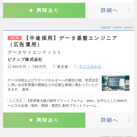
興味あり
詳細へ
掲載期間
26/08/09～26/08/22
【中途採用】データ基盤エンジニア
NEW
（広告運用）
データサイエンティスト
ピクシブ株式会社
450万円 ～ 799万円
東京都
育児支援制度
データ分析およびステークホルダーへの報告の他、意思決定
に用いる分析基盤の構築などの広範な業務に携わっていただ
きます。 基本…
【世界最大級の創作プラットフォーム「pixiv」を中心としたWebサ
会社概要
ービスの企画・制作・開発・運営】 創作プラットフォーム…
興味あり
詳細へ