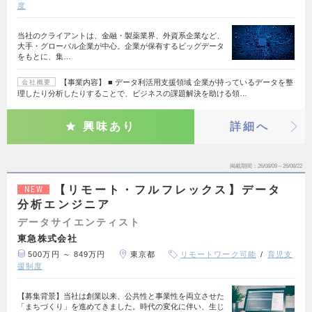
度
当社のクライアントは、金融・製薬業界、外資系企業など、
大手・グローバル企業が中心。企業が保有するビッグデータ
をもとに、集…
【事業内容】 ■ データ利活用支援領域 企業が持っているデータを整
会社概要
理したり分析したりすることで、ビジネスの課題解決を助ける領…
興味あり
詳細へ
掲載期間
26/08/09～26/08/22
【リモート・フルフレックス】データ
NEW
分析エンジニア
データサイエンティスト
東急株式会社
500万円 ～ 849万円
東京都
リモートワーク可能
育児支
援制度
【募集背景】当社は創業以来、公共性と事業性を両立させた
「まちづくり」を進めてきました。時代の変化に伴い、生じ