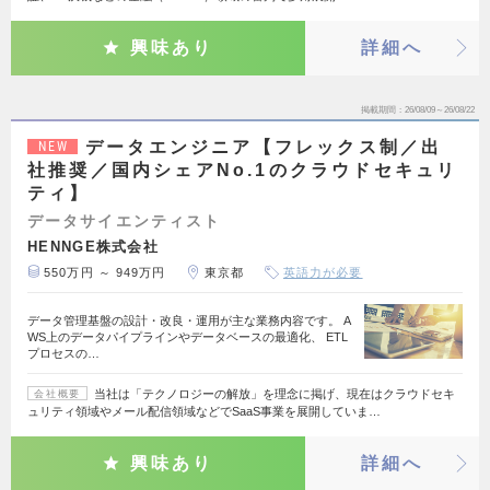
興味あり
詳細へ
掲載期間
26/08/09～26/08/22
データエンジニア【フレックス制／出
NEW
社推奨／国内シェアNo.1のクラウドセキュリ
ティ】
データサイエンティスト
HENNGE株式会社
550万円 ～ 949万円
東京都
英語力が必要
データ管理基盤の設計・改良・運用が主な業務内容です。 A
WS上のデータパイプラインやデータベースの最適化、 ETL
プロセスの…
当社は「テクノロジーの解放」を理念に掲げ、現在はクラウドセキ
会社概要
ュリティ領域やメール配信領域などでSaaS事業を展開していま…
興味あり
詳細へ