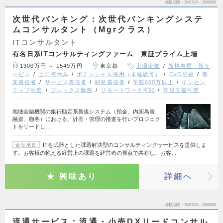
掲載期間
26/07/24～26/08/06
次世代バンキング：次世代バンキングシステ
ムコンサルタント（Mgrクラス）
ITコンサルタント
有名日系ITコンサルティングファーム 東証プライム上場
1300万円 ～ 1549万円
東京都
上場企業
新規事業・新サ
ービス
土日祝休み
ポテンシャル採用（未経験可）
CxO候補
事
業責任者
サービス責任者
開発責任者
年収600万以上
インセン
ティブ制度
フレックス勤務
リモートワーク可能
育児支援制度
地域金融機関の銀行勘定系新規システム（預金、内国為替、
融資、顧客）における、計画・管理の推進を行いプロジェク
トをリードし…
ITを武器とした課題解決型のコンサルティングサービスを提供しま
会社概要
す。お客様の抱える経営上の課題を経営者の視点で共有し、お客…
興味あり
詳細へ
掲載期間
26/07/24～26/08/06
流通サービス：流通・小売DXリードコンサル