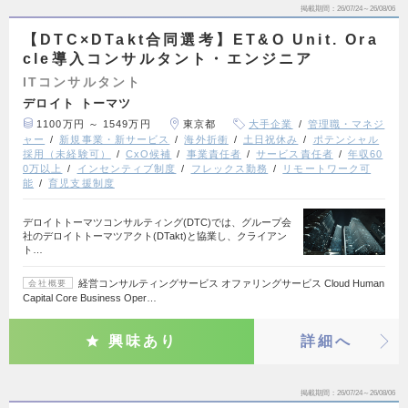
掲載期間
26/07/24～26/08/06
【DTC×DTakt合同選考】ET&O Unit. Ora
cle導入コンサルタント・エンジニア
ITコンサルタント
デロイト トーマツ
1100万円 ～ 1549万円
東京都
大手企業
管理職・マネジ
ャー
新規事業・新サービス
海外折衝
土日祝休み
ポテンシャル
採用（未経験可）
CxO候補
事業責任者
サービス責任者
年収60
0万以上
インセンティブ制度
フレックス勤務
リモートワーク可
能
育児支援制度
デロイトトーマツコンサルティング(DTC)では、グループ会
社のデロイトトーマツアクト(DTakt)と協業し、クライアン
ト…
経営コンサルティングサービス オファリングサービス Cloud Human
会社概要
Capital Core Business Oper…
興味あり
詳細へ
掲載期間
26/07/24～26/08/06