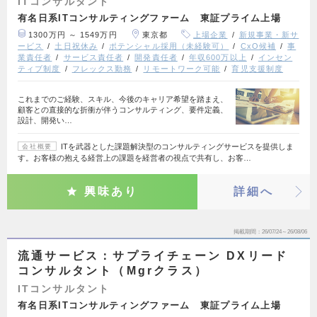
ITコンサルタント
有名日系ITコンサルティングファーム 東証プライム上場
1300万円 ～ 1549万円
東京都
上場企業
新規事業・新サ
ービス
土日祝休み
ポテンシャル採用（未経験可）
CxO候補
事
業責任者
サービス責任者
開発責任者
年収600万以上
インセン
ティブ制度
フレックス勤務
リモートワーク可能
育児支援制度
これまでのご経験、スキル、今後のキャリア希望を踏まえ、
顧客との直接的な折衝が伴うコンサルティング、要件定義、
設計、開発い…
ITを武器とした課題解決型のコンサルティングサービスを提供しま
会社概要
す。お客様の抱える経営上の課題を経営者の視点で共有し、お客…
興味あり
詳細へ
掲載期間
26/07/24～26/08/06
流通サービス：サプライチェーン DXリード
コンサルタント（Mgrクラス）
ITコンサルタント
有名日系ITコンサルティングファーム 東証プライム上場