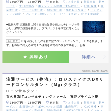
1300万円 ～ 1549万円
東京都
上場企業
新規事業・新サ
ービス
土日祝休み
ポテンシャル採用（未経験可）
CxO候補
事
業責任者
サービス責任者
開発責任者
年収600万以上
インセン
ティブ制度
フレックス勤務
リモートワーク可能
育児支援制度
■職務内容 流通業界に関する当社知見や個人のナレッジを活
かし、顧客の課題を解決し、プロジェクトを成功に導くこと
がミッション…
ITを武器とした課題解決型のコンサルティングサービスを提供しま
会社概要
す。お客様の抱える経営上の課題を経営者の視点で共有し、お客…
興味あり
詳細へ
掲載期間
26/07/24～26/08/06
流通サービス（物流）：ロジスティクスDXリ
ードコンサルタント（Mgrクラス）
ITコンサルタント
有名日系ITコンサルティングファーム 東証プライム上場
1300万円 ～ 1549万円
東京都
上場企業
新規事業・新サ
ービス
土日祝休み
ポテンシャル採用（未経験可）
CxO候補
事
業責任者
サービス責任者
開発責任者
年収600万以上
インセン