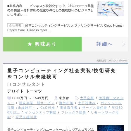
■業務内容 ビジネスが複雑化する中、社内のデータ基盤
の再構築～分析体制の強化やAIなどの先端技術のビジネスと
のコラボレ…
経営コンサルティングサービス オファリングサービス Cloud Human
会社概要
Capital Core Business Oper…
興味あり
詳細へ
掲載期間
26/07/24～26/08/06
量子コンピューティング社会実装/技術研究
※コンサル未経験可
ITコンサルタント
デロイト トーマツ
1100万円 ～ 1549万円
東京都
大手企業
管理職・マネジ
ャー
新規事業・新サービス
海外折衝
土日祝休み
ポテンシャル
採用（未経験可）
CxO候補
事業責任者
サービス責任者
年収60
0万以上
インセンティブ制度
フレックス勤務
リモートワーク可
能
育児支援制度
量子コンピューティングのユースケースおよびアルゴリズム