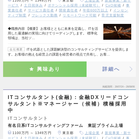
1100万円 ～ 1349万円
東京都
上場企業
新規事業・新サ
ービス
土日祝休み
ポテンシャル採用（未経験可）
CxO候補
事
業責任者
サービス責任者
開発責任者
年収600万以上
インセン
ティブ制度
フレックス勤務
リモートワーク可能
育児支援制度
◆職務内容 【概要】 お客様とともに未来を定義し、ITを活
用した最適解の実現に向けてリーディングします。 標準化
領域は、当社ソ…
ITを武器とした課題解決型のコンサルティングサービスを提供しま
会社概要
す。お客様の抱える経営上の課題を経営者の視点で共有し、お客…
興味あり
詳細へ
掲載期間
26/07/24～26/08/06
ITコンサルタント(金融)：金融DXリードコン
サルタント※マネージャー（候補）積極採用
中
ITコンサルタント
有名日系ITコンサルティングファーム 東証プライム上場
1100万円 ～ 1349万円
東京都
上場企業
新規事業・新サ
ービス
土日祝休み
ポテンシャル採用（未経験可）
CxO候補
事