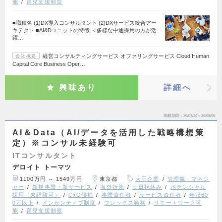
能
育児支援制度
■職種名 (1)DX導入コンサルタント (2)DXサービス統合アー
キテクト ■AI&Dユニットの特徴 ＜多様な中途採用の方が活
躍…
経営コンサルティングサービス オファリングサービス Cloud Human
会社概要
Capital Core Business Oper…
興味あり
詳細へ
掲載期間
26/07/24～26/08/06
AI＆Data（AI/データを活用した戦略構想策
定）※コンサル未経験可
ITコンサルタント
デロイト トーマツ
1100万円 ～ 1549万円
東京都
大手企業
管理職・マネジ
ャー
新規事業・新サービス
海外折衝
土日祝休み
ポテンシャル
採用（未経験可）
CxO候補
事業責任者
サービス責任者
年収60
0万以上
インセンティブ制度
フレックス勤務
リモートワーク可
能
育児支援制度