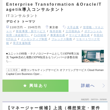
Enterprise Transformation &Oracle/T
agetik導入コンサルタント
ITコンサルタント
デロイト トーマツ
1100万円 ～ 1549万円
東京都
大手企業
管理職・マネジ
ャー
新規事業・新サービス
海外折衝
土日祝休み
ポテンシャル
採用（未経験可）
CxO候補
事業責任者
サービス責任者
年収60
0万以上
インセンティブ制度
フレックス勤務
リモートワーク可
能
育児支援制度
■ユニットの特徴 ・テクノロジーチームとしてのEPM導入知
見 Tagetik含めた複数のEPM知見をもつメンバーが多数在籍
し…
経営コンサルティングサービス オファリングサービス Cloud Human
会社概要
Capital Core Business Oper…
興味あり
詳細へ
掲載期間
26/07/24～26/08/06
【マネージャー候補】上流（構想策定・要件