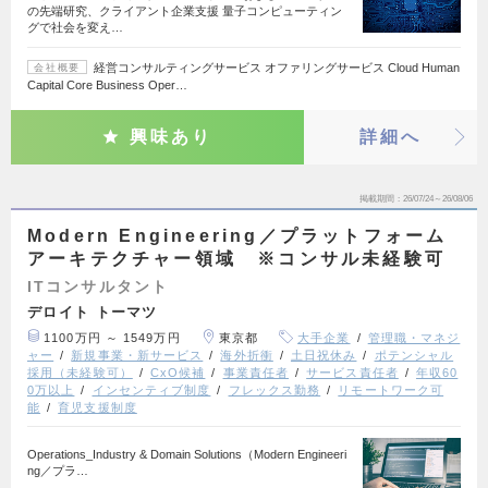
の先端研究、クライアント企業支援 量子コンピューティン
グで社会を変え…
経営コンサルティングサービス オファリングサービス Cloud Human
会社概要
Capital Core Business Oper…
興味あり
詳細へ
掲載期間
26/07/24～26/08/06
Modern Engineering／プラットフォーム
アーキテクチャー領域 ※コンサル未経験可
ITコンサルタント
デロイト トーマツ
1100万円 ～ 1549万円
東京都
大手企業
管理職・マネジ
ャー
新規事業・新サービス
海外折衝
土日祝休み
ポテンシャル
採用（未経験可）
CxO候補
事業責任者
サービス責任者
年収60
0万以上
インセンティブ制度
フレックス勤務
リモートワーク可
能
育児支援制度
Operations_Industry & Domain Solutions（Modern Engineeri
ng／プラ…