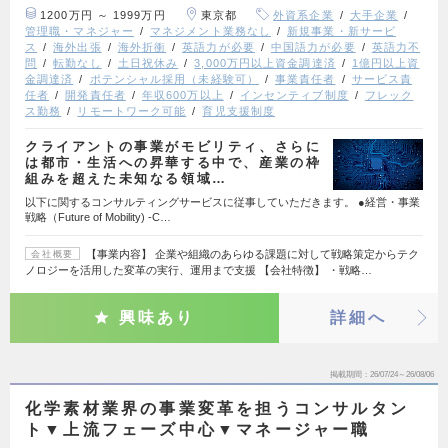
1200万円 ～ 1999万円
東京都
外資系企業
大手企業
管理職・マネジャー
マネジメント業務なし
新規事業・新サービ
ス
海外出張
海外折衝
英語力が必要
中国語力が必要
英語力不
問
転勤なし
土日祝休み
3,000万円以上資金調達済
1億円以上資
金調達済
ポテンシャル採用（未経験可）
事業責任者
サービス責
任者
開発責任者
年収600万以上
インセンティブ制度
フレック
ス勤務
リモートワーク可能
育児支援制度
クライアントの事業がモビリティ、さらに
は都市・生活への昇華する中で、産業の枠
組みを超えた未知なる領域…
以下に関するコンサルティングサービスに従事していただきます。 ●経営・事業
戦略（Future of Mobility) ‐C…
【事業内容】 企業や組織のあらゆる課題に対して戦略策定からテク
会社概要
ノロジーを活用した変革の実行、運用まで支援 【会社特徴】 ・戦略…
興味あり
詳細へ
掲載期間
26/07/24～26/08/06
化学素材業界の事業変革を担うコンサルタン
ト▼上流フェーズ中心▼マネージャー職