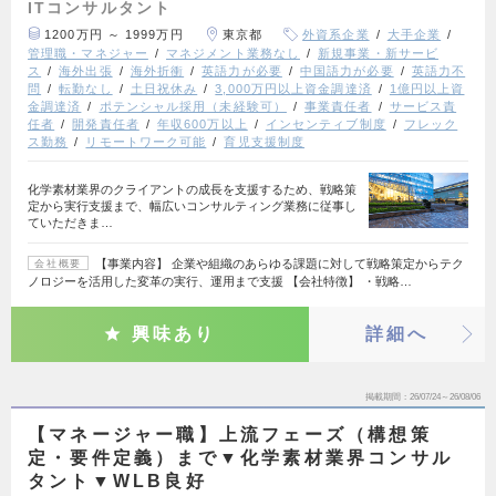
ITコンサルタント
1200万円 ～ 1999万円
東京都
外資系企業
大手企業
管理職・マネジャー
マネジメント業務なし
新規事業・新サービ
ス
海外出張
海外折衝
英語力が必要
中国語力が必要
英語力不
問
転勤なし
土日祝休み
3,000万円以上資金調達済
1億円以上資
金調達済
ポテンシャル採用（未経験可）
事業責任者
サービス責
任者
開発責任者
年収600万以上
インセンティブ制度
フレック
ス勤務
リモートワーク可能
育児支援制度
化学素材業界のクライアントの成長を支援するため、戦略策
定から実行支援まで、幅広いコンサルティング業務に従事し
ていただきま…
【事業内容】 企業や組織のあらゆる課題に対して戦略策定からテク
会社概要
ノロジーを活用した変革の実行、運用まで支援 【会社特徴】 ・戦略…
興味あり
詳細へ
掲載期間
26/07/24～26/08/06
【マネージャー職】上流フェーズ（構想策
定・要件定義）まで▼化学素材業界コンサル
タント▼WLB良好