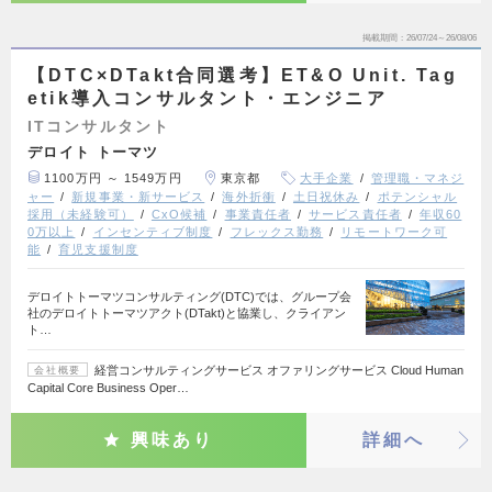
掲載期間
26/07/24～26/08/06
【DTC×DTakt合同選考】ET&O Unit. Tag
etik導入コンサルタント・エンジニア
ITコンサルタント
デロイト トーマツ
1100万円 ～ 1549万円
東京都
大手企業
管理職・マネジ
ャー
新規事業・新サービス
海外折衝
土日祝休み
ポテンシャル
採用（未経験可）
CxO候補
事業責任者
サービス責任者
年収60
0万以上
インセンティブ制度
フレックス勤務
リモートワーク可
能
育児支援制度
デロイトトーマツコンサルティング(DTC)では、グループ会
社のデロイトトーマツアクト(DTakt)と協業し、クライアン
ト…
経営コンサルティングサービス オファリングサービス Cloud Human
会社概要
Capital Core Business Oper…
興味あり
詳細へ