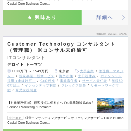
Capital Core Business Oper…
興味あり
詳細へ
掲載期間
26/07/24～26/08/06
Customer Technology コンサルタント
（管理職） ※コンサル未経験可
ITコンサルタント
デロイト トーマツ
1100万円 ～ 1549万円
東京都
大手企業
管理職・マネジ
ャー
新規事業・新サービス
海外折衝
土日祝休み
ポテンシャル
採用（未経験可）
CxO候補
事業責任者
サービス責任者
年収60
0万以上
インセンティブ制度
フレックス勤務
リモートワーク可
能
育児支援制度
【対象業務領域】 顧客接点に係るすべての業務領域 Sales /
Service / Marketing / Commerc…
経営コンサルティングサービス オファリングサービス Cloud Human
会社概要
Capital Core Business Oper…