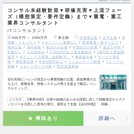
掲載期間
26/07/24～26/08/08
コンサル未経験歓迎▼研修充実▼上流フェー
ズ（構想策定・要件定義）まで▼重電・重工
業界コンサルタント
ITコンサルタント
900万円 ～ 1999万円
東京都
外資系企業
大手企業
管
理職・マネジャー
マネジメント業務なし
新規事業・新サービス
海外出張
海外折衝
英語力が必要
中国語力が必要
英語力不問
転勤なし
土日祝休み
3,000万円以上資金調達済
1億円以上資金調
達済
ポテンシャル採用（未経験可）
事業責任者
サービス責任
者
開発責任者
年収600万以上
インセンティブ制度
フレックス
勤務
リモートワーク可能
育児支援制度
全社長期ビジョンの策定から事業戦略の立案、新規事業の立
ち上げ、業務改革、情報システムの導入支援まで幅広いコン
サルティング…
【事業内容】 企業や組織のあらゆる課題に対して戦略策定からテク
会社概要
ノロジーを活用した変革の実行、運用まで支援 【会社特徴】 ・戦略…
興味あり
詳細へ