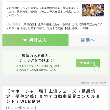
全社長期ビジョンの策定から事業戦略の立案、新規事業の立
ち上げ、業務改革、情報システムの導入支援まで幅広いコン
サルティング…
【事業内容】 企業や組織のあらゆる課題に対して戦略策定からテク
会社概要
ノロジーを活用した変革の実行、運用まで支援 【会社特徴】 ・戦略…
興味あり
詳細へ
興味のある求人に
チェックをつけよう!
興味あり
スカウトのマッチング精度があがる!
その求人への合格可能性がわかる!
掲載期間
26/07/24～26/08/07
【マネージャー職】上流フェーズ（構想策
定・要件定義）まで▼自動車業界コンサルタ
ント▼WLB良好
ITコンサルタント