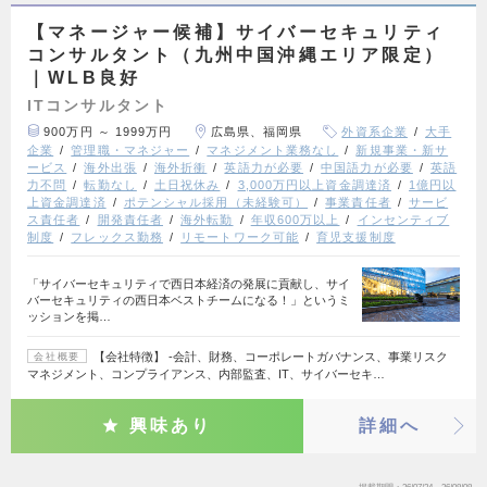
【マネージャー候補】サイバーセキュリティ
コンサルタント（九州中国沖縄エリア限定）
｜WLB良好
ITコンサルタント
900万円 ～ 1999万円
広島県、福岡県
外資系企業
大手
企業
管理職・マネジャー
マネジメント業務なし
新規事業・新サ
ービス
海外出張
海外折衝
英語力が必要
中国語力が必要
英語
力不問
転勤なし
土日祝休み
3,000万円以上資金調達済
1億円以
上資金調達済
ポテンシャル採用（未経験可）
事業責任者
サービ
ス責任者
開発責任者
海外転勤
年収600万以上
インセンティブ
制度
フレックス勤務
リモートワーク可能
育児支援制度
「サイバーセキュリティで西日本経済の発展に貢献し、サイ
バーセキュリティの西日本ベストチームになる！」というミ
ッションを掲…
【会社特徴】 ‐会計、財務、コーポレートガバナンス、事業リスク
会社概要
マネジメント、コンプライアンス、内部監査、IT、サイバーセキ…
興味あり
詳細へ