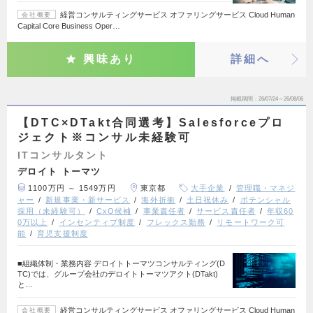
経営コンサルティングサービス オファリングサービス Cloud Human
会社概要
Capital Core Business Oper…
興味あり
詳細へ
掲載期間
26/07/24～26/08/06
【DTC×DTakt合同選考】Salesforceプロ
ジェクト※コンサル未経験可
ITコンサルタント
デロイト トーマツ
1100万円 ～ 1549万円
東京都
大手企業
管理職・マネジ
ャー
新規事業・新サービス
海外折衝
土日祝休み
ポテンシャル
採用（未経験可）
CxO候補
事業責任者
サービス責任者
年収60
0万以上
インセンティブ制度
フレックス勤務
リモートワーク可
能
育児支援制度
■組織体制・業務内容 デロイトトーマツコンサルティング(D
TC)では、グループ会社のデロイトトーマツアクト(DTakt)
と…
経営コンサルティングサービス オファリングサービス Cloud Human
会社概要