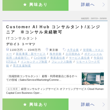
興味あり
詳細へ
掲載期間
26/07/24～26/08/06
Customer AI Hub コンサルタント/エンジ
ニア ※コンサル未経験可
ITコンサルタント
デロイト トーマツ
1100万円 ～ 1549万円
東京都
大手企業
管理職・マネジ
ャー
新規事業・新サービス
海外折衝
土日祝休み
ポテンシャル
採用（未経験可）
CxO候補
事業責任者
サービス責任者
年収60
0万以上
インセンティブ制度
フレックス勤務
リモートワーク可
能
育児支援制度
〈先端技術コンサルタント〉 顧客・利用者接点に係るすべ
ての領域（Sales/Service/Marketing/Comme…
経営コンサルティングサービス オファリングサービス Cloud Human
会社概要
Capital Core Business Oper…
興味あり
詳細へ