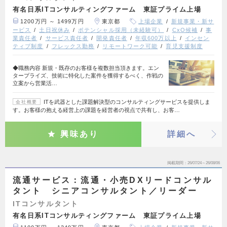
有名日系ITコンサルティングファーム 東証プライム上場
1200万円 ～ 1499万円
東京都
上場企業
新規事業・新サ
ービス
土日祝休み
ポテンシャル採用（未経験可）
CxO候補
事
業責任者
サービス責任者
開発責任者
年収600万以上
インセン
ティブ制度
フレックス勤務
リモートワーク可能
育児支援制度
◆職務内容 新規・既存のお客様を複数担当頂きます。エン
タープライズ、技術に特化した案件を獲得するべく、作戦の
立案から営業活…
ITを武器とした課題解決型のコンサルティングサービスを提供しま
会社概要
す。お客様の抱える経営上の課題を経営者の視点で共有し、お客…
興味あり
詳細へ
掲載期間
26/07/24～26/08/06
流通サービス：流通・小売DXリードコンサル
タント シニアコンサルタント／リーダー
ITコンサルタント
有名日系ITコンサルティングファーム 東証プライム上場