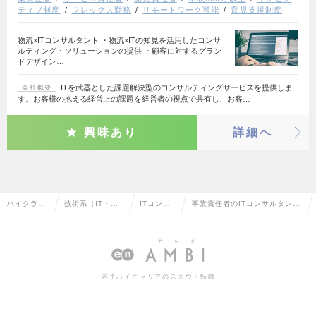
ティブ制度
フレックス勤務
リモートワーク可能
育児支援制度
物流×ITコンサルタント ・物流×ITの知見を活用したコンサ
ルティング・ソリューションの提供 ・顧客に対するグラン
ドデザイン…
ITを武器とした課題解決型のコンサルティングサービスを提供しま
会社概要
す。お客様の抱える経営上の課題を経営者の視点で共有し、お客…
興味あり
詳細へ
ハイクラス
技術系（IT・We
ITコンサ
事業責任者のITコンサルタント
求人TOP
b・通信系）
ルタント
の転職・求人情報一覧
若手ハイキャリアのスカウト転職