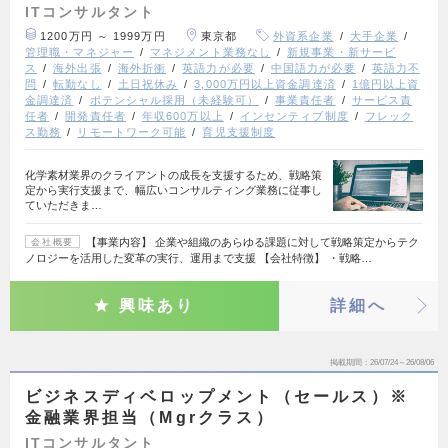
ITコンサルタント
1200万円 ～ 1999万円
東京都
外資系企業
大手企業
管理職・マネジャー
マネジメント業務なし
新規事業・新サービ
ス
海外出張
海外折衝
英語力が必要
中国語力が必要
英語力不
問
転勤なし
土日祝休み
3,000万円以上資金調達済
1億円以上資
金調達済
ポテンシャル採用（未経験可）
事業責任者
サービス責
任者
開発責任者
年収600万以上
インセンティブ制度
フレック
ス勤務
リモートワーク可能
育児支援制度
化学素材業界のクライアントの成長を支援するため、戦略策
定から実行支援まで、幅広いコンサルティング業務に従事し
ていただきま…
【事業内容】 企業や組織のあらゆる課題に対して戦略策定からテク
会社概要
ノロジーを活用した変革の実行、運用まで支援 【会社特徴】 ・戦略…
興味あり
詳細へ
掲載期間
26/07/24～26/08/06
ビジネスディベロップメント（セールス）※
金融業界担当（Mgrクラス）
ITコンサルタント