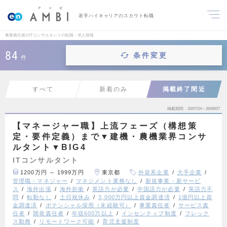
若手ハイキャリアのスカウト転職
事業責任者のITコンサルタントの転職・求人情報
84
条件変更
件
すべて
新着のみ
掲載終了間近
掲載期間
26/07/24～26/08/07
【マネージャー職】上流フェーズ（構想策
定・要件定義）まで▼建機・農機業界コンサ
ルタント▼BIG4
ITコンサルタント
1200万円 ～ 1999万円
東京都
外資系企業
大手企業
管理職・マネジャー
マネジメント業務なし
新規事業・新サービ
ス
海外出張
海外折衝
英語力が必要
中国語力が必要
英語力不
問
転勤なし
土日祝休み
3,000万円以上資金調達済
1億円以上資
金調達済
ポテンシャル採用（未経験可）
事業責任者
サービス責
任者
開発責任者
年収600万以上
インセンティブ制度
フレック
ス勤務
リモートワーク可能
育児支援制度