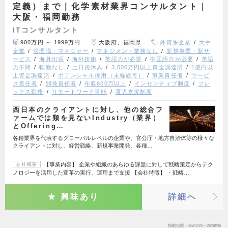
定義）まで｜化学素材業界コンサルタント｜
大阪・福岡勤務
ITコンサルタント
900万円 ～ 1999万円
大阪府、福岡県
外資系企業
大手
企業
管理職・マネジャー
マネジメント業務なし
新規事業・新サ
ービス
海外出張
海外折衝
英語力が必要
中国語力が必要
英語
力不問
転勤なし
土日祝休み
3,000万円以上資金調達済
1億円以
上資金調達済
ポテンシャル採用（未経験可）
事業責任者
サービ
ス責任者
開発責任者
年収600万以上
インセンティブ制度
フレ
ックス勤務
リモートワーク可能
育児支援制度
西日本のクライアントに対し、他の総合フ
ァームでは類を見ないIndustry（業界）
とOffering…
各種業界を代表するグローバルレベルの企業や、官公庁・地方自治体等の様々な
クライアントに対し、経営戦略、新規事業開発、各種…
【事業内容】 企業や組織のあらゆる課題に対して戦略策定からテク
会社概要
ノロジーを活用した変革の実行、運用まで支援 【会社特徴】 ・戦略…
興味あり
詳細へ
掲載期間
26/07/24～26/08/06