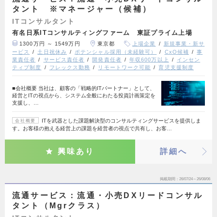
タント ※マネージャー（候補）
ITコンサルタント
有名日系ITコンサルティングファーム 東証プライム上場
1300万円 ～ 1549万円
東京都
上場企業
新規事業・新サ
ービス
土日祝休み
ポテンシャル採用（未経験可）
CxO候補
事
業責任者
サービス責任者
開発責任者
年収600万以上
インセン
ティブ制度
フレックス勤務
リモートワーク可能
育児支援制度
■会社概要 当社は、顧客の「戦略的ITパートナー」として、
経営とITの視点から、システム全般にわたる投資計画策定を
支援し、…
ITを武器とした課題解決型のコンサルティングサービスを提供しま
会社概要
す。お客様の抱える経営上の課題を経営者の視点で共有し、お客…
興味あり
詳細へ
掲載期間
26/07/24～26/08/06
流通サービス：流通・小売DXリードコンサル
タント（Mgrクラス）