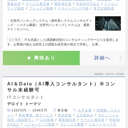
業責任者
サービス責任者
開発責任者
年収600万以上
インセン
ティブ制度
フレックス勤務
リモートワーク可能
育児支援制度
・次世代バンキングシステム（基幹系システムコンサルティ
ング・システム構築） 次世代バンキングシステムは、最新
テクノロジーに…
ITを武器とした課題解決型のコンサルティングサービスを提供しま
会社概要
す。お客様の抱える経営上の課題を経営者の視点で共有し、お客…
興味あり
詳細へ
掲載期間
26/07/24～26/08/06
AI＆Data（AI導入コンサルタント）※コン
サル未経験可
ITコンサルタント
デロイト トーマツ
1100万円 ～ 1549万円
東京都
大手企業
管理職・マネジ
ャー
新規事業・新サービス
海外折衝
土日祝休み
ポテンシャル
採用（未経験可）
CxO候補
事業責任者
サービス責任者
年収60
0万以上
インセンティブ制度
フレックス勤務
リモートワーク可