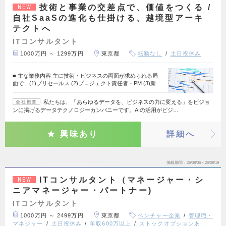
技術と事業の交差点で、価値をつくる /
NEW
自社SaaSの進化も仕掛ける、越境型アーキ
テクトへ
ITコンサルタント
1000万円 ～ 1299万円
東京都
転勤なし
土日祝休み
■ 主な業務内容 主に技術・ビジネスの両面が求められる局
面で、(1)プリセールス (2)プロジェクト責任者・PM (3)新…
私たちは、「あらゆるデータを、ビジネスの力に変える」をビジョ
会社概要
ンに掲げるデータテクノロジーカンパニーです。AIの活用がビジ…
興味あり
詳細へ
掲載期間
26/08/06～26/08/19
ITコンサルタント（マネージャー・シ
NEW
ニアマネージャー・パートナー)
ITコンサルタント
1000万円 ～ 2499万円
東京都
ベンチャー企業
管理職・
マネジャー
土日祝休み
年収600万以上
ストックオプションあ