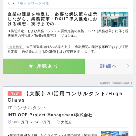
り
リモートワーク可能
企業の課題を特定し、必要な解決策を提示
しながら、業務変革・DX/IT導入推進にお
ける構想～実行までの…
IT構想策定、および業務・システム要件定義の実施 BPR（業務改革）に伴う現
状業務の可視化とTo-Be業務設計 プロジェ…
大手製造業向けSaaS導入支援 金融機関の業務改革BPRおよびIT要
会社概要
件定義 通信業におけるDX推進および実行支援 大手不…
興味あり
詳細へ
掲載期間
26/08/06～26/08/19
【大阪】AI活用コンサルタント/High
NEW
Class
ITコンサルタント
INTLOOP Project Management株式会社
1000万円 ～ 2499万円
大阪府
■業務詳細 AIを活用したクライアント企業の経営・業務課題