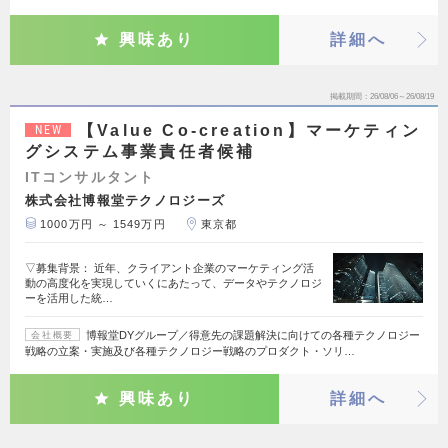
興味あり
詳細へ
掲載期間
26/08/06～26/08/19
【Value Co-creation】マーケティン
NEW
グシステム事業責任者候補
ITコンサルタント
株式会社博報堂テクノロジーズ
1000万円 ～ 1549万円
東京都
▽募集背景： 近年、クライアント企業のマーケティング活
動の高度化を実現していくにあたって、データやテクノロジ
ーを活用した統…
博報堂DYグループ／得意先の課題解決に向けての各種テクノロジー
会社概要
戦略の立案・実施及び各種テクノロジー戦略のプロダクト・ソリ…
興味あり
詳細へ