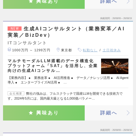
興味あり
詳細へ
掲載期間
26/08/06～26/08/19
生成AIコンサルタント（業務変革／AI
NEW
実装／BizDev）
ITコンサルタント
1000万円 ～ 1299万円
東京都
転勤なし
土日祝休み
マルチモーダルLLM搭載のデータ構造化
プラットフォーム「SAT」を活用し、企業
向けの生成AIコンサル…
【業務内容】 ● 業務改革 ● AI活用推進 ● データ／ナレッジ活用 ● AI Agent
導入 ● エンタープライズAI活用 ● …
弊社の強みは、フルスクラッチで国産LLMを開発できる技術力で
会社概要
す。2024年5月には、国内最大級となる1,000億パラメー…
興味あり
詳細へ
掲載期間
26/08/06～26/08/19