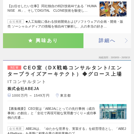
【お任せしたい仕事】 同社独自の特許技術AIである「HUMA
NISE AI」、そしてDIGITAL CLONE技術を駆使し…
■人工知能に係わる技術開発およびソフトウェアの企画・開発・販
会社概要
売 ソーシャルメディアの情報を独自AIで解析し、人の本当の好き…
興味あり
詳細へ
掲載期間
26/08/06～26/08/19
CEO室（DX戦略コンサルタント/エン
NEW
タープライズアーキテクト）◆グロース上場
ITコンサルタント
株式会社ABEJA
1000万円 ～ 1549万円
東京都
【募集概要】 CEO室は「ABEJAにとっての先行事例（成功
事例）の創出」と「全社で再現可能な実用書づくり＝成功事
例の共通…
ABEJAは、「ゆたかな世界を、実装する」を経営理念とし、「ABEJ
会社概要
A Platform」を基盤に顧客企業の基幹業務のプ…