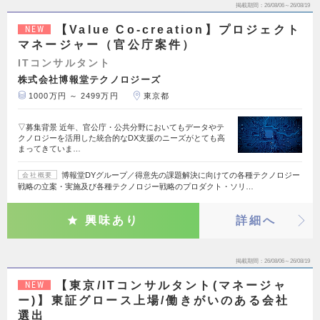
掲載期間
26/08/06～26/08/19
【Value Co-creation】プロジェクト
NEW
マネージャー（官公庁案件）
ITコンサルタント
株式会社博報堂テクノロジーズ
1000万円 ～ 2499万円
東京都
▽募集背景 近年、官公庁・公共分野においてもデータやテ
クノロジーを活用した統合的なDX支援のニーズがとても高
まってきていま…
博報堂DYグループ／得意先の課題解決に向けての各種テクノロジー
会社概要
戦略の立案・実施及び各種テクノロジー戦略のプロダクト・ソリ…
興味あり
詳細へ
掲載期間
26/08/06～26/08/19
【東京/ITコンサルタント(マネージャ
NEW
ー)】東証グロース上場/働きがいのある会社
選出