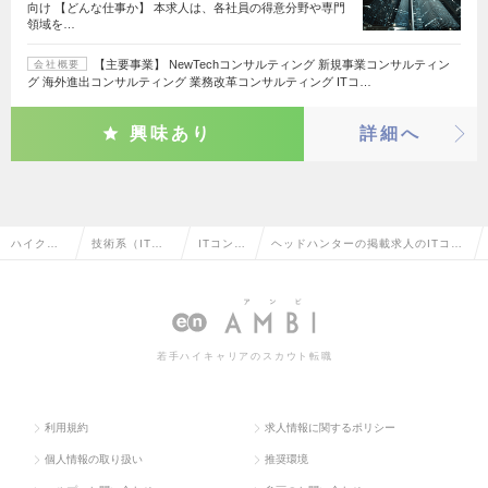
向け 【どんな仕事か】 本求人は、各社員の得意分野や専門
領域を…
【主要事業】 NewTechコンサルティング 新規事業コンサルティン
会社概要
グ 海外進出コンサルティング 業務改革コンサルティング ITコ…
興味あり
詳細へ
ハイクラ
技術系（IT・W
ITコンサ
ヘッドハンターの掲載求人のITコン
ス求人TO
eb・通信系）
ルタント
サルタントの転職・求人情報一覧
P
若手ハイキャリアのスカウト転職
利用規約
求人情報に関するポリシー
個人情報の取り扱い
推奨環境