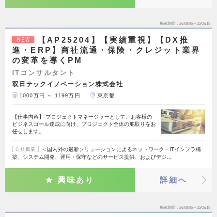
掲載期間
26/08/06～26/08/19
【AP25204】【実績重視】【DX推
NEW
進・ERP】商社流通・保険・クレジット業界
の変革を導くPM
ITコンサルタント
双日テックイノベーション株式会社
1000万円 ～ 1199万円
東京都
【仕事内容】 プロジェクトマネージャーとして、お客様の
ビジネスゴール達成に向け、プロジェクト全体の舵取りをお
任せします。 …
＜国内外の最新ソリューションによるネットワーク・ITインフラ構
会社概要
築、システム開発、運用・保守などのサービス提供、およびデジ…
興味あり
詳細へ
掲載期間
26/08/06～26/08/19