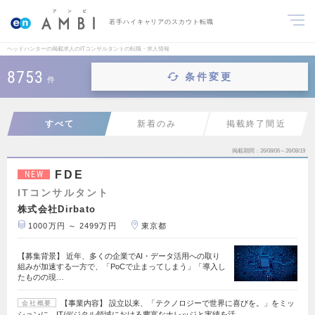
若手ハイキャリアのスカウト転職
ヘッドハンターの掲載求人のITコンサルタントの転職・求人情報
8753
条件変更
件
すべて
新着のみ
掲載終了間近
掲載期間
26/08/06～26/08/19
FDE
NEW
ITコンサルタント
株式会社Dirbato
1000万円 ～ 2499万円
東京都
【募集背景】 近年、多くの企業でAI・データ活用への取り
組みが加速する一方で、「PoCで止まってしまう」「導入し
たものの現…
【事業内容】 設立以来、「テクノロジーで世界に喜びを。」をミッ
会社概要
ションに、IT/デジタル領域における豊富なナレッジと実績を活…