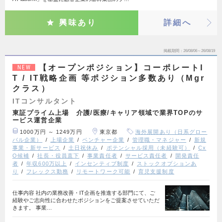
興味あり
詳細へ
掲載期間
26/08/06～26/08/19
【オープンポジション】コーポレートI
NEW
T / IT戦略企画 等ポジション多数あり（Mgr
クラス）
ITコンサルタント
東証プライム上場 介護/医療/キャリア領域で業界TOPのサ
ービス運営企業
1000万円 ～ 1249万円
東京都
海外展開あり（日系グロー
バル企業）
上場企業
ベンチャー企業
管理職・マネジャー
新規
事業・新サービス
土日祝休み
ポテンシャル採用（未経験可）
Cx
O候補
社長・役員直下
事業責任者
サービス責任者
開発責任
者
年収600万以上
インセンティブ制度
ストックオプションあ
り
フレックス勤務
リモートワーク可能
育児支援制度
仕事内容 社内の業務改善・IT企画を推進する部門にて、ご
経験やご志向性に合わせたポジションをご提案させていただ
きます。 事業…