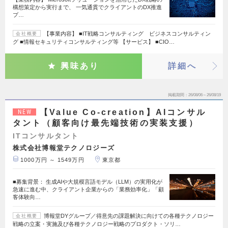
構想策定から実行まで、 一気通貫でクライアントのDX推進
プ…
【事業内容】 ■IT戦略コンサルティング ビジネスコンサルティン
会社概要
グ ■情報セキュリティコンサルティング等 【サービス】 ■CIO…
興味あり
詳細へ
掲載期間
26/08/06～26/08/19
【Value Co-creation】AIコンサル
NEW
タント（顧客向け最先端技術の実装支援）
ITコンサルタント
株式会社博報堂テクノロジーズ
1000万円 ～ 1549万円
東京都
■募集背景： 生成AIや大規模言語モデル（LLM）の実用化が
急速に進む中、クライアント企業からの「業務効率化」「顧
客体験向…
博報堂DYグループ／得意先の課題解決に向けての各種テクノロジー
会社概要
戦略の立案・実施及び各種テクノロジー戦略のプロダクト・ソリ…