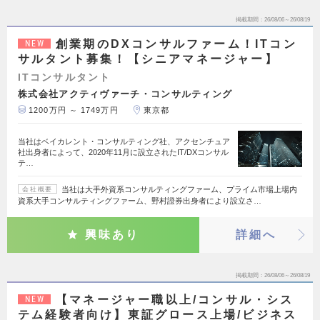
掲載期間
26/08/06～26/08/19
創業期のDXコンサルファーム！ITコン
NEW
サルタント募集！【シニアマネージャー】
ITコンサルタント
株式会社アクティヴァーチ・コンサルティング
1200万円 ～ 1749万円
東京都
当社はベイカレント・コンサルティング社、アクセンチュア
社出身者によって、2020年11月に設立されたIT/DXコンサル
テ…
当社は大手外資系コンサルティングファーム、プライム市場上場内
会社概要
資系大手コンサルティングファーム、野村證券出身者により設立さ…
興味あり
詳細へ
掲載期間
26/08/06～26/08/19
【マネージャー職以上/コンサル・シス
NEW
テム経験者向け】東証グロース上場/ビジネス