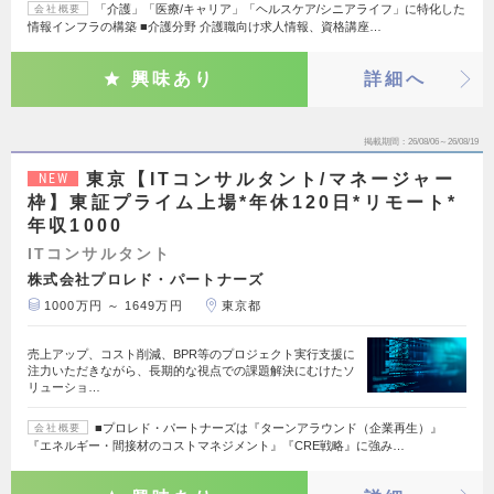
「介護」「医療/キャリア」「ヘルスケア/シニアライフ」に特化した
会社概要
情報インフラの構築 ■介護分野 介護職向け求人情報、資格講座…
興味あり
詳細へ
掲載期間
26/08/06～26/08/19
東京【ITコンサルタント/マネージャー
NEW
枠】東証プライム上場*年休120日*リモート*
年収1000
ITコンサルタント
株式会社プロレド・パートナーズ
1000万円 ～ 1649万円
東京都
売上アップ、コスト削減、BPR等のプロジェクト実行支援に
注力いただきながら、長期的な視点での課題解決にむけたソ
リューショ…
■プロレド・パートナーズは『ターンアラウンド（企業再生）』
会社概要
『エネルギー・間接材のコストマネジメント』『CRE戦略』に強み…