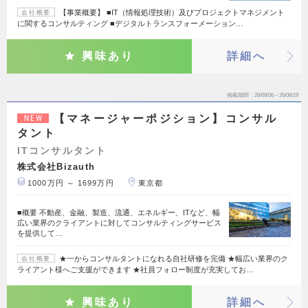
【事業概要】 ■IT（情報処理技術）及びプロジェクトマネジメント
会社概要
に関するコンサルティング ■デジタルトランスフォーメーション…
興味あり
詳細へ
掲載期間
26/08/06～26/08/19
【マネージャーポジション】コンサル
NEW
タント
ITコンサルタント
株式会社Bizauth
1000万円 ～ 1699万円
東京都
■概要 不動産、金融、製造、流通、エネルギー、ITなど、幅
広い業界のクライアントに対してコンサルティングサービス
を提供して…
★一からコンサルタントになれる自社研修を完備 ★幅広い業界のク
会社概要
ライアント様へご支援ができます ★社員フォロー制度が充実してお…
興味あり
詳細へ