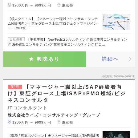
1200万円 ～ 9999万円
東京都
【求人タイトル】 【マネージャー職以上/コンサル・システ
ム経験者向け】東証グロース上場/プロジェクトマネジメン
ト・PMO領…
【主要事業】 NewTechコンサルティング 新規事業コンサルティン
会社概要
グ 海外進出コンサルティング 業務改革コンサルティング ITコ…
興味あり
詳細へ
掲載期間
26/08/06～26/08/19
【マネージャー職以上/SAP経験者向
NEW
け】東証グロース上場/SAP×PMO領域/ビジ
ネスコンサルタ
ITコンサルタント
株式会社ライズ・コンサルティング・グループ
1200万円 ～ 9999万円
東京都
【職種 / 募集ポジション】★マネージャー職以上/SAP経験者