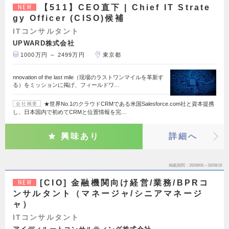
【511】CEO直下 | Chief IT Strate
NEW
gy Officer (CISO)候補
ITコンサルタント
UPWARD株式会社
1000万円 ～ 2499万円
東京都
nnovation of the last mile（現場のラストワンマイルを革新す
る）をミッションに掲げ、フィールドワ…
★世界No.1のクラウドCRMである米国Salesforce.com社と資本提携
会社概要
し、日本国内で初めてCRMと位置情報を完…
興味あり
詳細へ
掲載期間
26/08/06～26/08/19
[CIO] 金融機関向け経営/業務/BPRコ
NEW
ンサルタント（マネージャ/シニアマネージ
ャ）
ITコンサルタント