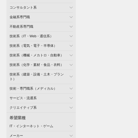
コンサルタント系
金融系専門職
不動産系専門職
技術系（IT・Web・通信系）
技術系（電気・電子・半導体）
技術系（機械・メカトロ・自動車）
技術系（化学・素材・食品・衣料）
技術系（建築・設備・土木・プラン
ト）
技術・専門職系（メディカル）
サービス・流通系
クリエイティブ系
希望業種
IT・インターネット・ゲーム
メーカー