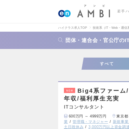
若手
ハイクラス求人TOP
技術系（IT・Web・通信
団体・連合会・官公庁のI
すべて
Big4系ファー
NEW
年収/福利厚生充実
ITコンサルタント
600万円 ～ 4999万円
東京都
業
管理職・マネジャー
新規事業
土日祝休み
3,000万円以上資金調