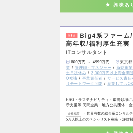
興味あ
Big4系ファー
NEW
高年収/福利厚生充実
ITコンサルタント
800万円 ～ 4999万円
東京都
業
管理職・マネジャー
新規事業
土日祝休み
3,000万円以上資金調
O候補
事業責任者
サービス責任
リモートワーク可能
副業してもO
ESG・サステナビリティ・環境領域
示支援等 民間企業・地方公共団体・
・世界有数の総合系コンサルティ
会社概要
5万人以上のスペシャリスト在籍 ・評価