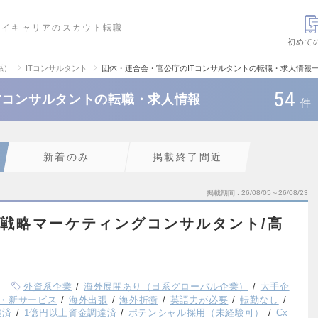
ハイキャリアのスカウト転職
初めて
系）
ITコンサルタント
団体・連合会・官公庁のITコンサルタントの転職・求人情報
54
Tコンサルタントの転職・求人情報
件
新着のみ
掲載終了間近
掲載期間
26/08/05～26/08/23
ム/戦略マーケティングコンサルタント/高
外資系企業
海外展開あり（日系グローバル企業）
大手企
・新サービス
海外出張
海外折衝
英語力が必要
転勤なし
達済
1億円以上資金調達済
ポテンシャル採用（未経験可）
Cx