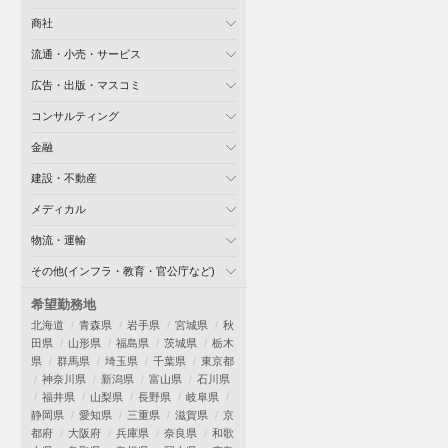
商社
流通・小売・サービス
広告・出版・マスコミ
コンサルティング
金融
建設・不動産
メディカル
物流・運輸
その他(インフラ・教育・官公庁など)
希望勤務地
北海道
青森県
岩手県
宮城県
秋
田県
山形県
福島県
茨城県
栃木
県
群馬県
埼玉県
千葉県
東京都
神奈川県
新潟県
富山県
石川県
福井県
山梨県
長野県
岐阜県
静岡県
愛知県
三重県
滋賀県
京
都府
大阪府
兵庫県
奈良県
和歌