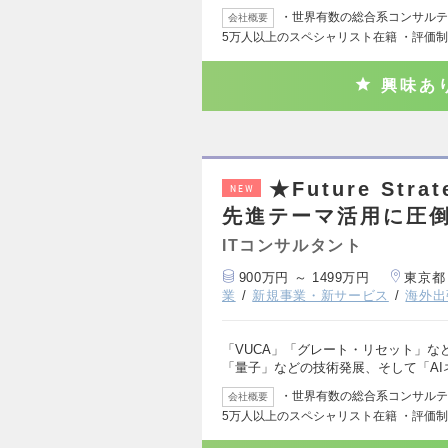
・世界有数の総合系コンサルティ
会社概要
5万人以上のスペシャリスト在籍 ・評価
興味あ
★Future St
NEW
先進テーマ活用に圧
ITコンサルタント
900万円 ～ 1499万円
東京都
業
新規事業・新サービス
海外出
「VUCA」「グレート・リセット」な
「量子」などの技術発展、そして「AI
・世界有数の総合系コンサルティ
会社概要
5万人以上のスペシャリスト在籍 ・評価