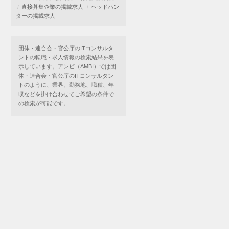
直接募集企業の掲載求人
ヘッドハン
ターの掲載求人
団体・連合会・官公庁のITコンサルタ
ントの転職・求人情報の検索結果を表
示しています。アンビ（AMBI）では団
体・連合会・官公庁のITコンサルタン
トのように、業界、勤務地、職種、年
収などを掛け合わせてご希望の条件で
の検索が可能です。