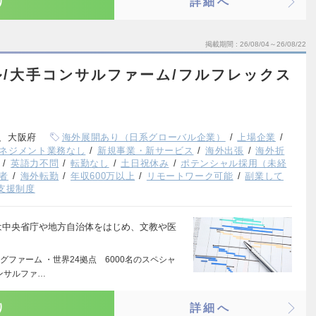
り
詳細へ
掲載期間
26/08/04～26/08/22
/大手コンサルファーム/フルフレックス
、大阪府
海外展開あり（日系グローバル企業）
上場企業
ネジメント業務なし
新規事業・新サービス
海外出張
海外折
英語力不問
転勤なし
土日祝休み
ポテンシャル採用（未経
者
海外転勤
年収600万以上
リモートワーク可能
副業して
支援制度
 Unitでは中央省庁や地方自治体をはじめ、文教や医
ファーム ・世界24拠点 6000名のスペシャ
ンサルファ…
り
詳細へ