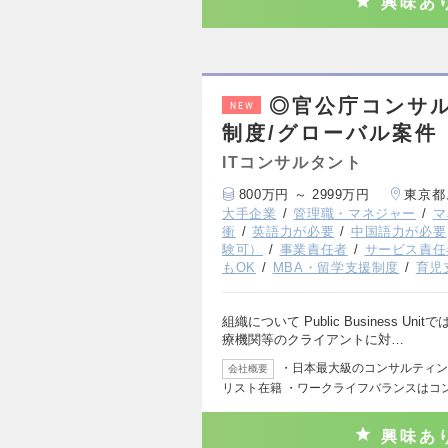
興味あ
◎官公庁コンサル
NEW
制度/グローバル案件
ITコンサルタント
800万円 ～ 2999万円
東京都
大手企業
管理職・マネジャー
マ
衝
英語力が必要
中国語力が必要
験可）
事業責任者
サービス責任
もOK
MBA・留学支援制度
育児
組織について Public Business
療機関等のクライアントに対…
・日本最大級のコンサルティング
会社概要
リスト在籍 ・ワークライフバランスはコ
興味あ