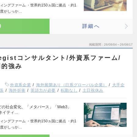
ングファーム ・世界約150ヵ国に拠点 ・約1
制度がしっか…
り
詳細へ
掲載期間
26/08/04～26/08/17
rategistコンサルタント/外資系ファーム/
倒的強み
外資系企業
海外展開あり（日系グローバル企業）
大手企
張
海外折衝
英語力が必要
転勤なし
土日祝休み
どの社会変化、「メタバース」「Web3」
ネイティ…
ングファーム ・世界約150ヵ国に拠点 ・約1
制度がしっか…