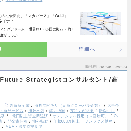
どの社会変化、「メタバース」「Web3」
ネイティ…
ングファーム ・世界約150ヵ国に拠点 ・約1
制度がしっか…
り
詳細へ
掲載期間
26/08/05～26/08/23
uture Strategistコンサルタント/高
外資系企業
海外展開あり（日系グローバル企業）
大手企
・新サービス
海外出張
海外折衝
英語力が必要
転勤なし
達済
1億円以上資金調達済
ポテンシャル採用（未経験可）
Cx
者
開発責任者
海外転勤
年収600万以上
フレックス勤務
K
MBA・留学支援制度