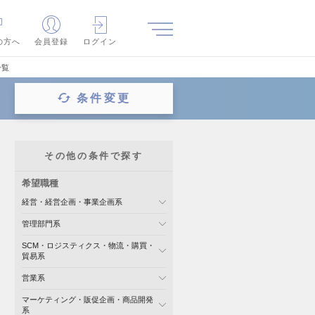
の方へ
会員登録
ログイン
一覧
条件変更
その他の条件で探す
希望職種
経営・経営企画・事業企画系
管理部門系
SCM・ロジスティクス・物流・購買・
貿易系
営業系
マーケティング・販促企画・商品開発
系