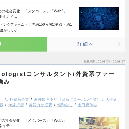
どの社会変化、「メタバース」「Web3」
ネイティ…
ングファーム ・世界約150ヵ国に拠点 ・約1
制度がしっか…
り
詳細へ
掲載期間
26/08/04～26/08/17
chnologistコンサルタント/外資系ファー
強み
外資系企業
海外展開あり（日系グローバル企業）
大手企
張
海外折衝
英語力が必要
転勤なし
土日祝休み
どの社会変化、「メタバース」「Web3」
ネイティ…