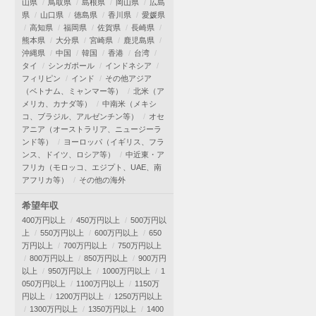
山県
鳥取県
島根県
岡山県
広島
県
山口県
徳島県
香川県
愛媛県
高知県
福岡県
佐賀県
長崎県
熊本県
大分県
宮崎県
鹿児島県
沖縄県
中国
韓国
香港
台湾
タイ
シンガポール
インドネシア
フィリピン
インド
その他アジア
（ベトナム、ミャンマー等）
北米（ア
メリカ、カナダ等）
中南米（メキシ
コ、ブラジル、アルゼンチン等）
オセ
アニア（オーストラリア、ニュージーラ
ンド等）
ヨーロッパ（イギリス、フラ
ンス、ドイツ、ロシア等）
中近東・ア
フリカ（モロッコ、エジプト、UAE、南
アフリカ等）
その他の海外
希望年収
400万円以上
450万円以上
500万円以
上
550万円以上
600万円以上
650
万円以上
700万円以上
750万円以上
800万円以上
850万円以上
900万円
以上
950万円以上
1000万円以上
1
050万円以上
1100万円以上
1150万
円以上
1200万円以上
1250万円以上
1300万円以上
1350万円以上
1400