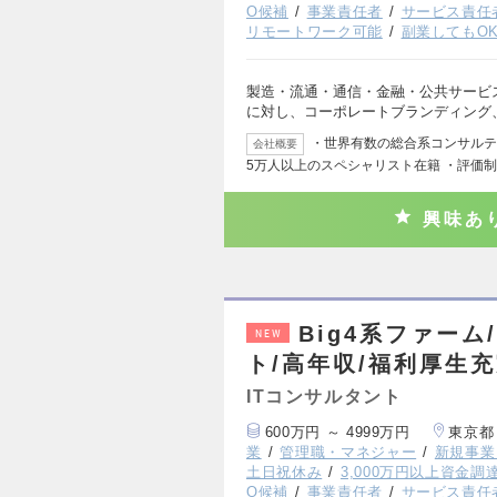
O候補
事業責任者
サービス責任
リモートワーク可能
副業してもO
製造・流通・通信・金融・公共サービ
に対し、コーポレートブランディング
・世界有数の総合系コンサルティ
会社概要
5万人以上のスペシャリスト在籍 ・評価
興味あ
Big4系ファーム/F
NEW
ト/高年収/福利厚生
ITコンサルタント
600万円 ～ 4999万円
東京都
業
管理職・マネジャー
新規事業
土日祝休み
3,000万円以上資金調
O候補
事業責任者
サービス責任