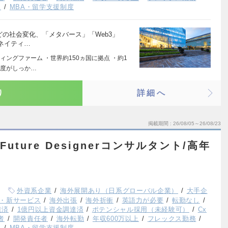
K
MBA・留学支援制度
どの社会変化、「メタバース」「Web3」
ネイティ…
ングファーム ・世界約150ヵ国に拠点 ・約1
制度がしっか…
り
詳細へ
掲載期間
26/08/05～26/08/23
Future Designerコンサルタント/高年
外資系企業
海外展開あり（日系グローバル企業）
大手企
・新サービス
海外出張
海外折衝
英語力が必要
転勤なし
達済
1億円以上資金調達済
ポテンシャル採用（未経験可）
Cx
者
開発責任者
海外転勤
年収600万以上
フレックス勤務
K
MBA・留学支援制度