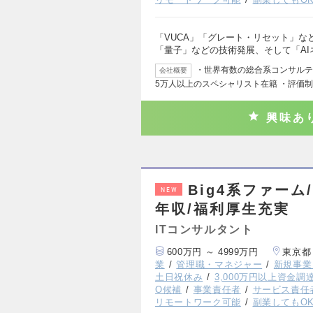
「VUCA」「グレート・リセット」な
「量子」などの技術発展、そして「AI
・世界有数の総合系コンサルティ
会社概要
5万人以上のスペシャリスト在籍 ・評価
興味あ
Big4系ファーム/F
NEW
年収/福利厚生充実
ITコンサルタント
600万円 ～ 4999万円
東京都
業
管理職・マネジャー
新規事業
土日祝休み
3,000万円以上資金調
O候補
事業責任者
サービス責任
リモートワーク可能
副業してもO