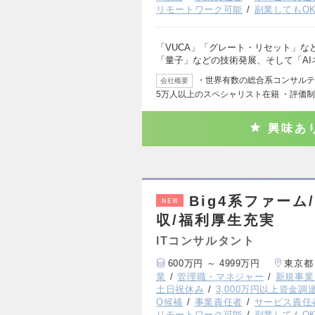
リモートワーク可能
副業してもO
「VUCA」「グレート・リセット」な
「量子」などの技術発展、そして「AI
・世界有数の総合系コンサルティ
会社概要
5万人以上のスペシャリスト在籍 ・評価
興味あ
Big4系ファーム/
NEW
収/福利厚生充実
ITコンサルタント
600万円 ～ 4999万円
東京都
業
管理職・マネジャー
新規事業
土日祝休み
3,000万円以上資金調
O候補
事業責任者
サービス責任
リモートワーク可能
副業してもO