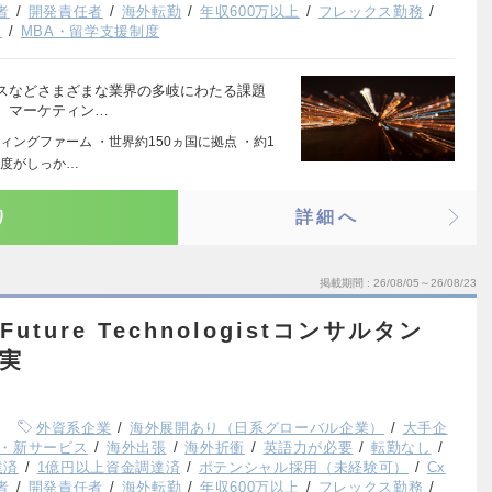
者
開発責任者
海外転勤
年収600万以上
フレックス勤務
K
MBA・留学支援制度
スなどさまざまな業界の多岐にわたる課題
、マーケティン…
ングファーム ・世界約150ヵ国に拠点 ・約1
制度がしっか…
り
詳細へ
掲載期間
26/08/05～26/08/23
uture Technologistコンサルタン
充実
外資系企業
海外展開あり（日系グローバル企業）
大手企
・新サービス
海外出張
海外折衝
英語力が必要
転勤なし
達済
1億円以上資金調達済
ポテンシャル採用（未経験可）
Cx
者
開発責任者
海外転勤
年収600万以上
フレックス勤務