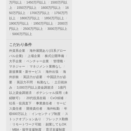
万円以上
1450万円以上
1500万円以
上
1550万円以上
1600万円以上
16
50万円以上
1700万円以上
1750万円
以上
1800万円以上
1850万円以上
1900万円以上
1950万円以上
2000万
円以上
2500万円以上
3000万円以上
5000万円以上
こだわり条件
外資系企業
海外展開あり(日系グロー
バル企業)
上場企業
株式公開準備
大手企業
ベンチャー企業
管理職・
マネジャー
マネジメント業務なし
新規事業・新サービス
海外出張
海
外折衝
英語力が必要
中国語力が必
要
英語力不問
転勤なし
土日祝休
み
3,000万円以上資金調達済
1億円
以上資金調達済
ポテンシャル採用（未
経験可）
20代役員在籍
CxO候補
社長・役員直下
事業責任者
サービ
ス責任者
開発責任者
海外転勤
年
収600万以上
インセンティブ制度
ス
トックオプションあり
フレックス勤務
リモートワーク可能
副業してもOK
MBA・留学支援制度
育児支援制度