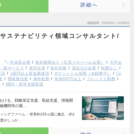
り
詳細へ
掲載期間
26/08/04～26/08/22
ム/サステナビリティ領域コンサルタント/
外資系企業
海外展開あり（日系グローバル企業）
大手企
・新サービス
海外出張
海外折衝
英語力が必要
転勤なし
達済
1億円以上資金調達済
ポテンシャル採用（未経験可）
Cx
者
開発責任者
海外転勤
年収600万以上
フレックス勤務
K
MBA・留学支援制度
における、戦略策定支援、取組支援、情報開
金融機関等の案…
ングファーム ・世界約150ヵ国に拠点 ・約1
制度がしっか…