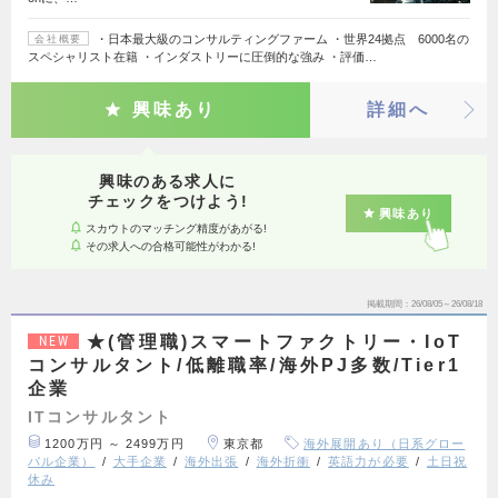
・日本最大級のコンサルティングファーム ・世界24拠点 6000名の
会社概要
スペシャリスト在籍 ・インダストリーに圧倒的な強み ・評価…
興味あり
詳細へ
興味のある求人に
チェックをつけよう!
興味あり
スカウトのマッチング精度があがる!
その求人への合格可能性がわかる!
掲載期間
26/08/05～26/08/18
★(管理職)スマートファクトリー・IoT
NEW
コンサルタント/低離職率/海外PJ多数/Tier1
企業
ITコンサルタント
1200万円 ～ 2499万円
東京都
海外展開あり（日系グロー
バル企業）
大手企業
海外出張
海外折衝
英語力が必要
土日祝
休み