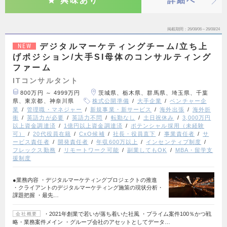
興味あり
詳細へ
掲載期間
26/08/06～26/08/24
デジタルマーケティングチーム/立ち上
NEW
げポジション/大手SI母体のコンサルティング
ファーム
ITコンサルタント
800万円 ～ 4999万円
茨城県、栃木県、群馬県、埼玉県、千葉
県、東京都、神奈川県
株式公開準備
大手企業
ベンチャー企
業
管理職・マネジャー
新規事業・新サービス
海外出張
海外折
衝
英語力が必要
英語力不問
転勤なし
土日祝休み
3,000万円
以上資金調達済
1億円以上資金調達済
ポテンシャル採用（未経験
可）
20代役員在籍
CxO候補
社長・役員直下
事業責任者
サ
ービス責任者
開発責任者
年収600万以上
インセンティブ制度
フレックス勤務
リモートワーク可能
副業してもOK
MBA・留学支
援制度
●業務内容 ・デジタルマーケティングプロジェクトの推進
・クライアントのデジタルマーケティング施策の現状分析・
課題把握 ・最先…
・2021年創業で若いが落ち着いた社風 ・プライム案件100％かつ戦
会社概要
略・業務案件メイン ・グループ会社のアセットとしてデータ…