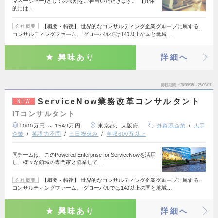
マネージャー)としての役割をご担当いただきます。 【具体
的には…
【概要・特徴】 世界的なコンサルティング企業グループに属する、
会社概要
コンサルティングファーム。 グローバルでは140以上の国と地域…
興味あり
詳細へ
掲載期間
26/08/05～26/09/07
ServiceNow業務改革コンサルタント
NEW
ITコンサルタント
1000万円 ～ 1549万円
東京都、大阪府
外資系企業
大手
企業
英語力不問
土日祝休み
年収600万以上
同チームは、このPowered Enterprise for ServiceNowを活用
し、様々な領域の専門家と協業して…
【概要・特徴】 世界的なコンサルティング企業グループに属する、
会社概要
コンサルティングファーム。 グローバルでは140以上の国と地域…
興味あり
詳細へ