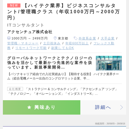
【ハイテク業界】ビジネスコンサルタ
NEW
ント/管理職クラス（年収1000万円～2000万
円）
ITコンサルタント
アクセンチュア株式会社
1000万円 ～ 2499万円
東京都
外資系企業
大手企業
管理職・マネジャー
土日祝休み
年収600万以上
フレックス勤
務
リモートワーク可能
副業してもOK
グローバルネットワークとテクノロジーの
強みを活かして最新かつ先進的な案件を扱
っています。新規事業開発…
【パソナキャリア経由での入社実績あり】【期待する役割】 ハイテク業界チー
ム（総合電機メーカー出自のコングロマリット企業、半…
「ストラテジー & コンサルティング」「アクセンチュア ソング」
会社概要
「テクノロジー」「オペレーションズ」「インダストリーX」…
興味あり
詳細へ
掲載期間
26/08/05～26/08/18