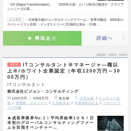
「DX (Digital Transformation)」、「2025年の崖」という時代の要請や「クライア
ントニーズの高…
・日本最大級のコンサルティングファーム ・世界24拠点 6000名の
会社概要
スペシャリスト在籍 ・インダストリーに圧倒的な強み ・評価…
興味あり
詳細へ
掲載期間
26/08/05～26/08/18
ITコンサルタント※マネージャ―職以
NEW
上※/ホワイト企業認定（年収1200万円～30
00万円）
ITコンサルタント
株式会社ビジョン・コンサルティング
1200万円 ～ 4999万円
東京都
大手企業
ベンチャー企
業
管理職・マネジャー
土日祝休み
年収600万以上
リモートワ
ーク可能
★成長率業界No.1！平均昇給率1０％！日
本初のグローバルコンサルティングファー
ムを目指すベンチャー…