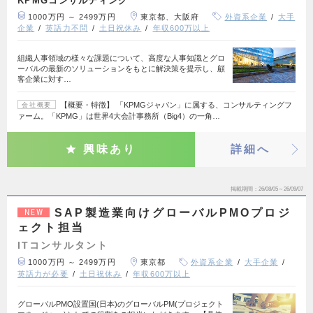
KPMGコンサルティング
1000万円 ～ 2499万円
東京都、大阪府
外資系企業
大手
企業
英語力不問
土日祝休み
年収600万以上
組織人事領域の様々な課題について、高度な人事知識とグロ
ーバルの最新のソリューションをもとに解決策を提示し、顧
客企業に対す…
【概要・特徴】 「KPMGジャパン」に属する、コンサルティングフ
会社概要
ァーム。「KPMG」は世界4大会計事務所（Big4）の一角…
興味あり
詳細へ
掲載期間
26/08/05～26/09/07
SAP製造業向けグローバルPMOプロジ
NEW
ェクト担当
ITコンサルタント
1000万円 ～ 2499万円
東京都
外資系企業
大手企業
英語力が必要
土日祝休み
年収600万以上
グローバルPMO設置国(日本)のグローバルPM(プロジェクト