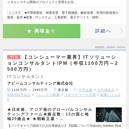
ジタルシステム開発のプロジェクト管理をお任…
■半導体製造・検査装置、電子顕微鏡、解析装置、医用分析装置の
会社概要
製造・販売 ■産業・ITシステム、工業材料、電子デバイス・材料…
興味あり
詳細へ
掲載期間
26/08/05～26/08/18
【コンシューマー業界】ITソリューシ
NEW
ョンコンサルタント/PM（年収1100万円～2
500万円）
ITコンサルタント
アビームコンサルティング株式会社
1100万円 ～ 2999万円
東京都
大手企業
土日祝休み
年収600万以上
フレックス勤務
リモートワーク可能
副業してもO
K
★日本発、アジア発のグローバルコンサル
ティングファーム★拠点数：13の国と地
域29拠点★ ★戦略立案・…
【パソナキャリア経由での入社実績あり】【組織について/Industry Solution Strat