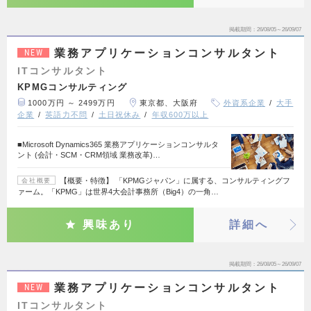
掲載期間
26/08/05～26/09/07
業務アプリケーションコンサルタント
NEW
ITコンサルタント
KPMGコンサルティング
1000万円 ～ 2499万円
東京都、大阪府
外資系企業
大手
企業
英語力不問
土日祝休み
年収600万以上
■Microsoft Dynamics365 業務アプリケーションコンサルタ
ント (会計・SCM・CRM領域 業務改革)…
【概要・特徴】 「KPMGジャパン」に属する、コンサルティングフ
会社概要
ァーム。「KPMG」は世界4大会計事務所（Big4）の一角…
興味あり
詳細へ
掲載期間
26/08/05～26/09/07
業務アプリケーションコンサルタント
NEW
ITコンサルタント