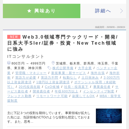
興味あり
詳細へ
掲載期間
26/08/06～26/08/24
Web3.0領域専門テックリード・開発/
NEW
日系大手SIer/証券・投資・New Tech領域
に強み
ITコンサルタント
800万円 ～ 4999万円
茨城県、栃木県、群馬県、埼玉県、千葉
県、東京都、神奈川県
株式公開準備
大手企業
ベンチャー企
業
管理職・マネジャー
新規事業・新サービス
海外出張
海外折
衝
英語力が必要
英語力不問
転勤なし
土日祝休み
3,000万円
以上資金調達済
1億円以上資金調達済
ポテンシャル採用（未経験
可）
20代役員在籍
CxO候補
社長・役員直下
事業責任者
サ
ービス責任者
開発責任者
年収600万以上
インセンティブ制度
フレックス勤務
リモートワーク可能
副業してもOK
MBA・留学支
援制度
主に下記３つの役割を期待しています。 事業領域が拡大し
た先には、当該領域のCTOのような役割も想定しておりま
す。 また、思考…