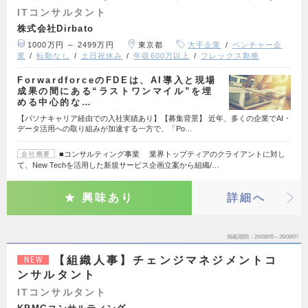
ITコンサルタント
株式会社Dirbato
1000万円 ～ 2499万円
東京都
大手企業
ベンチャー企
業
転勤なし
土日祝休み
年収600万以上
フレックス勤務
ForwardforceのFDEは、AI導入と現場
成果の間にある“ラストワンマイル”を埋
める中心的な…
【パソナキャリア経由での入社実績あり】【募集背景】 近年、多くの企業でAI・
データ活用への取り組みが加速する一方で、「Po…
■コンサルティング事業 業界トップティアのクライアントに対し
会社概要
て、New Techを活用した新規サービス企画立案から組織/…
興味あり
詳細へ
掲載期間
26/08/05～26/09/07
【組織人事】チェンジマネジメントコ
NEW
ンサルタント
ITコンサルタント