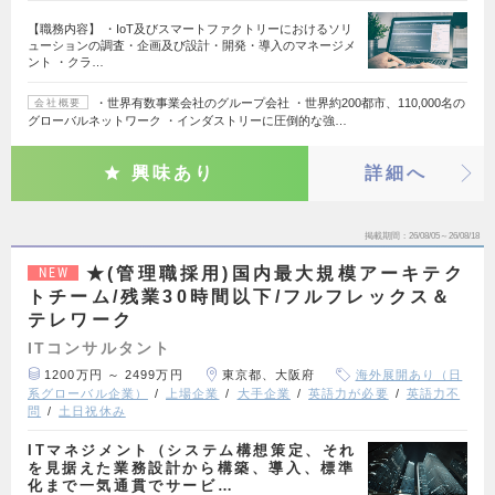
【職務内容】 ・IoT及びスマートファクトリーにおけるソリ
ューションの調査・企画及び設計・開発・導入のマネージメ
ント ・クラ…
・世界有数事業会社のグループ会社 ・世界約200都市、110,000名の
会社概要
グローバルネットワーク ・インダストリーに圧倒的な強…
興味あり
詳細へ
掲載期間
26/08/05～26/08/18
★(管理職採用)国内最大規模アーキテク
NEW
トチーム/残業30時間以下/フルフレックス＆
テレワーク
ITコンサルタント
1200万円 ～ 2499万円
東京都、大阪府
海外展開あり（日
系グローバル企業）
上場企業
大手企業
英語力が必要
英語力不
問
土日祝休み
ITマネジメント（システム構想策定、それ
を見据えた業務設計から構築、導入、標準
化まで一気通貫でサービ…