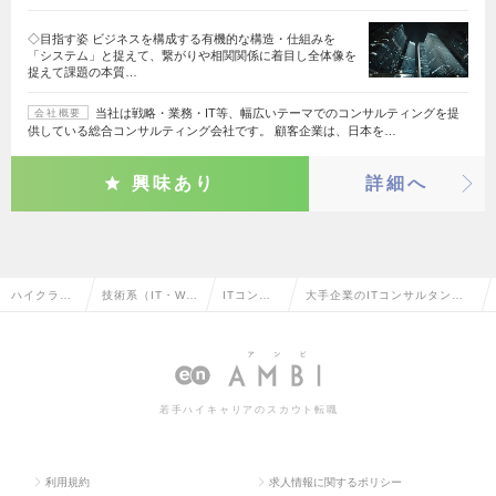
◇目指す姿 ビジネスを構成する有機的な構造・仕組みを
「システム」と捉えて、繋がりや相関関係に着目し全体像を
捉えて課題の本質…
当社は戦略・業務・IT等、幅広いテーマでのコンサルティングを提
会社概要
供している総合コンサルティング会社です。 顧客企業は、日本を…
興味あり
詳細へ
ハイクラス
技術系（IT・We
ITコンサ
大手企業のITコンサルタント
求人TOP
b・通信系）
ルタント
の転職・求人情報一覧
若手ハイキャリアのスカウト転職
利用規約
求人情報に関するポリシー