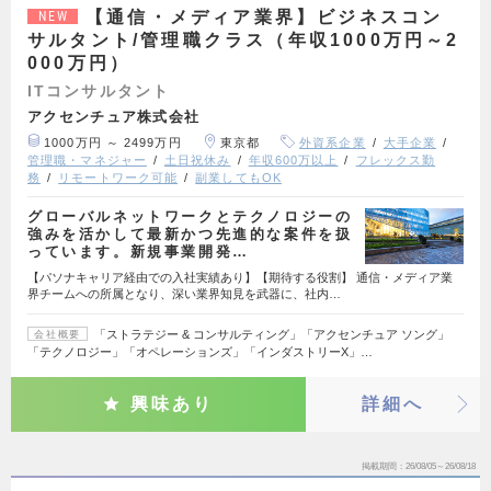
【通信・メディア業界】ビジネスコン
NEW
サルタント/管理職クラス（年収1000万円～2
000万円）
ITコンサルタント
アクセンチュア株式会社
1000万円 ～ 2499万円
東京都
外資系企業
大手企業
管理職・マネジャー
土日祝休み
年収600万以上
フレックス勤
務
リモートワーク可能
副業してもOK
グローバルネットワークとテクノロジーの
強みを活かして最新かつ先進的な案件を扱
っています。新規事業開発…
【パソナキャリア経由での入社実績あり】【期待する役割】 通信・メディア業
界チームへの所属となり、深い業界知見を武器に、社内…
「ストラテジー & コンサルティング」「アクセンチュア ソング」
会社概要
「テクノロジー」「オペレーションズ」「インダストリーX」…
興味あり
詳細へ
掲載期間
26/08/05～26/08/18