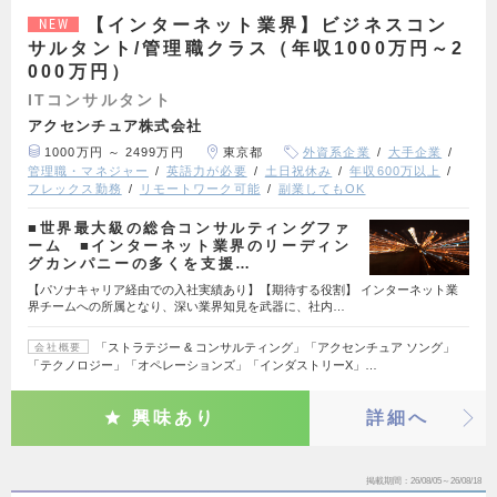
【インターネット業界】ビジネスコン
NEW
サルタント/管理職クラス（年収1000万円～2
000万円）
ITコンサルタント
アクセンチュア株式会社
1000万円 ～ 2499万円
東京都
外資系企業
大手企業
管理職・マネジャー
英語力が必要
土日祝休み
年収600万以上
フレックス勤務
リモートワーク可能
副業してもOK
■世界最大級の総合コンサルティングファ
ーム ■インターネット業界のリーディン
グカンパニーの多くを支援…
【パソナキャリア経由での入社実績あり】【期待する役割】 インターネット業
界チームへの所属となり、深い業界知見を武器に、社内…
「ストラテジー & コンサルティング」「アクセンチュア ソング」
会社概要
「テクノロジー」「オペレーションズ」「インダストリーX」…
興味あり
詳細へ
掲載期間
26/08/05～26/08/18