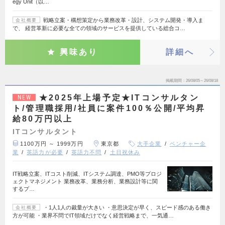
egy Unit（以…
戦略立案・構想策定から業務改革・設計、システム開発・導入ま
会社概要
で、 経営革新に必要な全ての領域のサービスを提供している総合コ…
興味あり
詳細へ
掲載期間
26/08/05～26/08/18
★2025年上場予定★ITコンサルタン
NEW
ト/管理職採用/社員に案件100％公開/平均昇
給80万円以上
ITコンサルタント
1100万円 ～ 1999万円
東京都
大手企業
ベンチャー企
業
英語力が必要
英語力不問
土日祝休み
IT戦略立案、ITコスト削減、ITシステム調達、PMO等プロジ
ェクトマネジメント 業務改革、業務分析、業務設計等に関
するプ…
・1人1人の裁量が大きい ・意思決定が早く、スピード感のある働き
会社概要
方が可能 ・業界不問でIT領域だけでなく経営戦略まで、一気通…