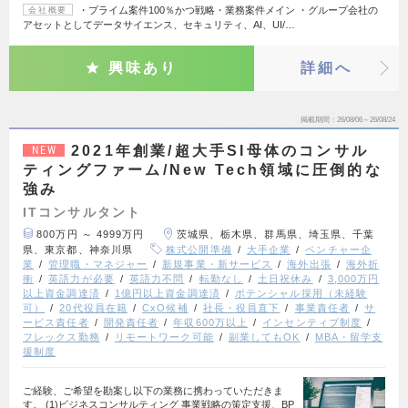
・プライム案件100％かつ戦略・業務案件メイン ・グループ会社の
会社概要
アセットとしてデータサイエンス、セキュリティ、AI、UI/…
興味あり
詳細へ
掲載期間
26/08/06～26/08/24
2021年創業/超大手SI母体のコンサル
NEW
ティングファーム/New Tech領域に圧倒的な
強み
ITコンサルタント
800万円 ～ 4999万円
茨城県、栃木県、群馬県、埼玉県、千葉
県、東京都、神奈川県
株式公開準備
大手企業
ベンチャー企
業
管理職・マネジャー
新規事業・新サービス
海外出張
海外折
衝
英語力が必要
英語力不問
転勤なし
土日祝休み
3,000万円
以上資金調達済
1億円以上資金調達済
ポテンシャル採用（未経験
可）
20代役員在籍
CxO候補
社長・役員直下
事業責任者
サ
ービス責任者
開発責任者
年収600万以上
インセンティブ制度
フレックス勤務
リモートワーク可能
副業してもOK
MBA・留学支
援制度
ご経験、ご希望を勘案し以下の業務に携わっていただきま
す。 (1)ビジネスコンサルティング 事業戦略の策定支援、BP