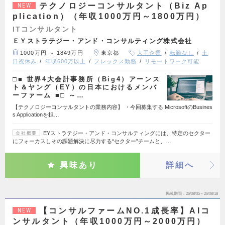
テクノロジーコンサルタント（Biz Ap
NEW
plication）（年収1000万円～1800万円）
ITコンサルタント
ＥＹストラテジー・アンド・コンサルティング株式会社
1000万円 ～ 1849万円
東京都
大手企業
転勤なし
土
日祝休み
年収600万以上
フレックス勤務
リモートワーク可能
□■ 世界4大会計事務所（Big4）アーンス
ト＆ヤング（EY）の日本におけるメンバ
ーファーム ■□ ～…
【テクノロジーコンサルタントの業務内容】 ・今回募集する MicrosoftのBusines
s Applicationを担…
EYストラテジー・アンド・コンサルティングには、特定のセクター
会社概要
にフォーカスしその課題解決に尽力する“セクター”チームと、…
興味あり
詳細へ
掲載期間
26/08/05～26/08/18
【コンサルファームNO.1成長率】AIコ
NEW
ンサルタント（年収1000万円～2000万円）