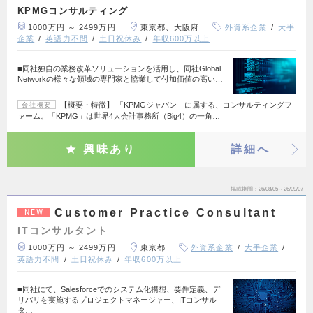
KPMGコンサルティング
1000万円 ～ 2499万円
東京都、大阪府
外資系企業
大手
企業
英語力不問
土日祝休み
年収600万以上
■同社独自の業務改革ソリューションを活用し、同社Global
Networkの様々な領域の専門家と協業して付加価値の高い…
【概要・特徴】 「KPMGジャパン」に属する、コンサルティングフ
会社概要
ァーム。「KPMG」は世界4大会計事務所（Big4）の一角…
興味あり
詳細へ
掲載期間
26/08/05～26/09/07
Customer Practice Consultant
NEW
ITコンサルタント
1000万円 ～ 2499万円
東京都
外資系企業
大手企業
英語力不問
土日祝休み
年収600万以上
■同社にて、Salesforceでのシステム化構想、要件定義、デ
リバリを実施するプロジェクトマネージャー、ITコンサル
タ…