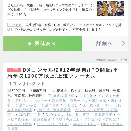
当社は戦略・業務・IT等、幅広いテーマでのコンサルティン
グを提供している総合コンサルティング会社です。 顧客企
業は、日本を…
当社は戦略・業務・IT等、幅広いテーマでのコンサルティングを提
会社概要
供している総合コンサルティング会社です。 顧客企業は、日本を…
興味あり
詳細へ
掲載期間
26/08/06～26/08/24
DXコンサル/2012年創業/IPO間近/平
NEW
均年収1200万以上/上流フォーカス
ITコンサルタント
800万円 ～ 4999万円
茨城県、栃木県、群馬県、埼玉県、千葉
県、東京都、神奈川県
株式公開準備
大手企業
ベンチャー企
業
管理職・マネジャー
新規事業・新サービス
海外出張
海外折
衝
英語力が必要
英語力不問
転勤なし
土日祝休み
3,000万円
以上資金調達済
1億円以上資金調達済
ポテンシャル採用（未経験
可）
20代役員在籍
CxO候補
社長・役員直下
事業責任者
サ
ービス責任者
開発責任者
年収600万以上
インセンティブ制度
フレックス勤務
リモートワーク可能
副業してもOK
MBA・留学支
援制度