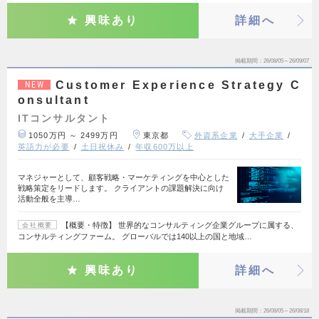
興味あり
詳細へ
掲載期間
26/08/05～26/09/07
Customer Experience Strategy C
NEW
onsultant
ITコンサルタント
1050万円 ～ 2499万円
東京都
外資系企業
大手企業
英語力が必要
土日祝休み
年収600万以上
マネジャーとして、顧客戦略・マーケティングを中心とした
戦略策定をリードします。 クライアントの課題解決に向け
活動全般を主導…
【概要・特徴】 世界的なコンサルティング企業グループに属する、
会社概要
コンサルティングファーム。 グローバルでは140以上の国と地域…
興味あり
詳細へ
掲載期間
26/08/05～26/08/18