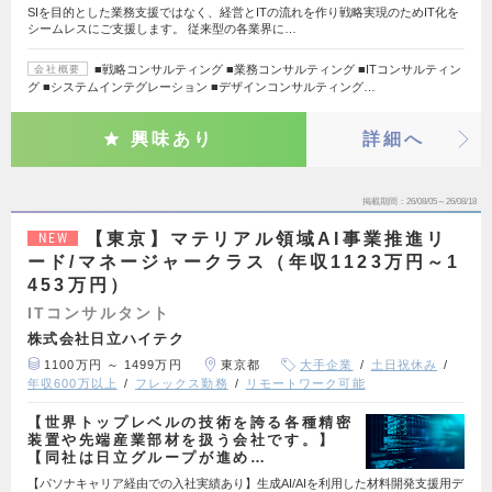
SIを目的とした業務支援ではなく、経営とITの流れを作り戦略実現のためIT化を
シームレスにご支援します。 従来型の各業界に…
■戦略コンサルティング ■業務コンサルティング ■ITコンサルティン
会社概要
グ ■システムインテグレーション ■デザインコンサルティング…
興味あり
詳細へ
掲載期間
26/08/05～26/08/18
【東京】マテリアル領域AI事業推進リ
NEW
ード/マネージャークラス（年収1123万円～1
453万円）
ITコンサルタント
株式会社日立ハイテク
1100万円 ～ 1499万円
東京都
大手企業
土日祝休み
年収600万以上
フレックス勤務
リモートワーク可能
【世界トップレベルの技術を誇る各種精密
装置や先端産業部材を扱う会社です。】
【同社は日立グループが進め…
【パソナキャリア経由での入社実績あり】生成AI/AIを利用した材料開発支援用デ