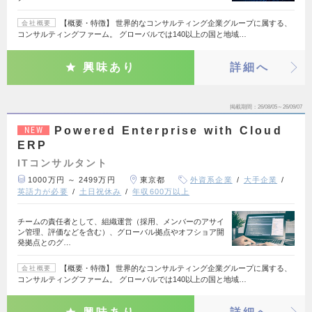
【概要・特徴】 世界的なコンサルティング企業グループに属する、
会社概要
コンサルティングファーム。 グローバルでは140以上の国と地域…
興味あり
詳細へ
掲載期間
26/08/05～26/09/07
Powered Enterprise with Cloud
NEW
ERP
ITコンサルタント
1000万円 ～ 2499万円
東京都
外資系企業
大手企業
英語力が必要
土日祝休み
年収600万以上
チームの責任者として、組織運営（採用、メンバーのアサイ
ン管理、評価などを含む）、グローバル拠点やオフショア開
発拠点とのグ…
【概要・特徴】 世界的なコンサルティング企業グループに属する、
会社概要
コンサルティングファーム。 グローバルでは140以上の国と地域…