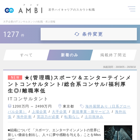
若手ハイキャリアのスカウト転職
大手企業のITコンサルタントの転職・求人情報
1277
条件変更
件
すべて
新着のみ
掲載終了間近
掲載期間
26/08/05～26/08/18
★(管理職)スポーツ＆エンターテインメ
NEW
ントコンサルタント/総合系コンサル/福利厚
生◎/離職率低
ITコンサルタント
1200万円 ～ 2499万円
東京都
海外展開あり（日系グロー
バル企業）
上場企業
大手企業
新規事業・新サービス
海外出
張
海外折衝
英語力が必要
転勤なし
土日祝休み
■組織について 「スポーツ、エンターテインメントの世界に
新しい価値を創出し、人々に夢や感動を与える」ことをMiss
onに、…