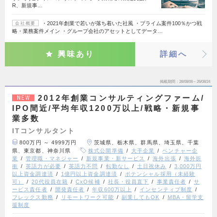
R、新規事…
・2021年創業で若いが落ち着いた社風 ・プライム案件100％かつ戦
会社概要
略・業務案件メイン ・グループ会社のアセットとしてデータ…
興味あり
詳細へ
掲載期間
26/08/06～26/08/24
2012年創業コンサルティングファーム/
NEW
IPO間近/平均年収1200万以上/戦略・新規事
業多数
ITコンサルタント
800万円 ～ 4999万円
茨城県、栃木県、群馬県、埼玉県、千葉
県、東京都、神奈川県
株式公開準備
大手企業
ベンチャー企
業
管理職・マネジャー
新規事業・新サービス
海外出張
海外折
衝
英語力が必要
英語力不問
転勤なし
土日祝休み
3,000万円
以上資金調達済
1億円以上資金調達済
ポテンシャル採用（未経験
可）
20代役員在籍
CxO候補
社長・役員直下
事業責任者
サ
ービス責任者
開発責任者
年収600万以上
インセンティブ制度
フレックス勤務
リモートワーク可能
副業してもOK
MBA・留学支
援制度