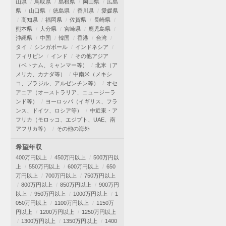
山県
鳥取県
島根県
岡山県
広島
県
山口県
徳島県
香川県
愛媛県
高知県
福岡県
佐賀県
長崎県
熊本県
大分県
宮崎県
鹿児島県
沖縄県
中国
韓国
香港
台湾
タイ
シンガポール
インドネシア
フィリピン
インド
その他アジア
（ベトナム、ミャンマー等）
北米（ア
メリカ、カナダ等）
中南米（メキシ
コ、ブラジル、アルゼンチン等）
オセ
アニア（オーストラリア、ニュージーラ
ンド等）
ヨーロッパ（イギリス、フラ
ンス、ドイツ、ロシア等）
中近東・ア
フリカ（モロッコ、エジプト、UAE、南
アフリカ等）
その他の海外
希望年収
400万円以上
450万円以上
500万円以
上
550万円以上
600万円以上
650
万円以上
700万円以上
750万円以上
800万円以上
850万円以上
900万円
以上
950万円以上
1000万円以上
1
050万円以上
1100万円以上
1150万
円以上
1200万円以上
1250万円以上
1300万円以上
1350万円以上
1400