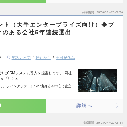
掲載期間
26/08/07～26/08/20
タント（大手エンタープライズ向け）◆プ
がいのある会社5年連続選出
都
英語力不問
転勤なし
土日祝休み
けにCRMシステム導入を担当します。 同社
がらプロジェ…
サルティングファーム/SIer出身者を中心に設立
り
詳細へ
掲載期間
26/08/07～26/08/24