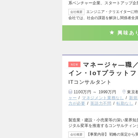
系ベンチャー企業、スタートアップ企
エンジニア・クリエイターに特
会社概要
会社では、社会の課題を解決し関係者全
興味あ
マネージャ―職／
NEW
イン・IoTプラット
ITコンサルタント
1100万円 ～ 1999万円
東京
ャー
マネジメント業務なし
新規
力が必要
英語力不問
転勤なし
製造業・建設・小売業等の深い業界知
ジタル変革を推進するコンサルティン
【事業内容】 戦略の策定から
会社概要