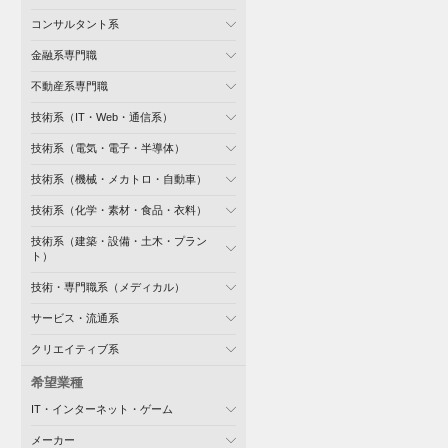
コンサルタント系
金融系専門職
不動産系専門職
技術系（IT・Web・通信系）
技術系（電気・電子・半導体）
技術系（機械・メカトロ・自動車）
技術系（化学・素材・食品・衣料）
技術系（建築・設備・土木・プラン
ト）
技術・専門職系（メディカル）
サービス・流通系
クリエイティブ系
希望業種
IT・インターネット・ゲーム
メーカー