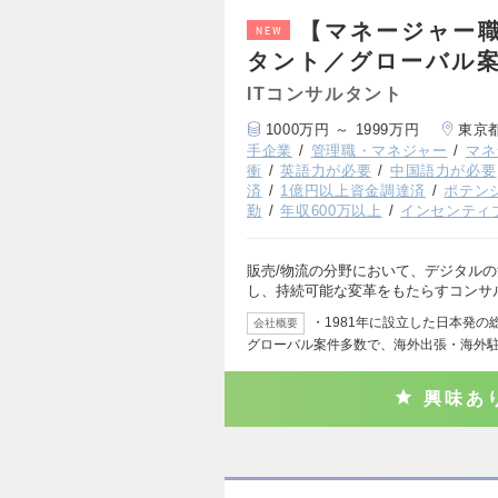
【マネージャー
NEW
タント／グローバル案
ITコンサルタント
1000万円 ～ 1999万円
東京
手企業
管理職・マネジャー
マネ
衝
英語力が必要
中国語力が必要
済
1億円以上資金調達済
ポテン
勤
年収600万以上
インセンティ
販売/物流の分野において、デジタル
し、持続可能な変革をもたらすコンサ
・1981年に設立した日本発
会社概要
グローバル案件多数で、海外出張・海外
興味あ