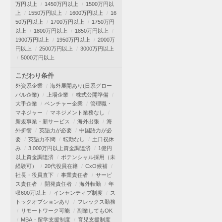
万円以上
1450万円以上
1500万円以
上
1550万円以上
1600万円以上
16
50万円以上
1700万円以上
1750万円
以上
1800万円以上
1850万円以上
1900万円以上
1950万円以上
2000万
円以上
2500万円以上
3000万円以上
5000万円以上
こだわり条件
外資系企業
海外展開あり(日系グロー
バル企業)
上場企業
株式公開準備
大手企業
ベンチャー企業
管理職・
マネジャー
マネジメント業務なし
新規事業・新サービス
海外出張
海
外折衝
英語力が必要
中国語力が必
要
英語力不問
転勤なし
土日祝休
み
3,000万円以上資金調達済
1億円
以上資金調達済
ポテンシャル採用（未
経験可）
20代役員在籍
CxO候補
社長・役員直下
事業責任者
サービ
ス責任者
開発責任者
海外転勤
年
収600万以上
インセンティブ制度
ス
トックオプションあり
フレックス勤務
リモートワーク可能
副業してもOK
MBA・留学支援制度
育児支援制度