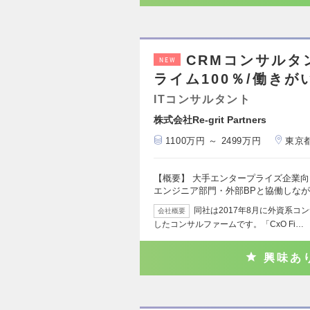
CRMコンサル
NEW
ライム100％/働き
ITコンサルタント
株式会社Re-grit Partners
1100万円 ～ 2499万円
東京
【概要】 大手エンタープライズ企業向
エンジニア部門・外部BPと協働しな
同社は2017年8月に外資系コン
会社概要
したコンサルファームです。「CxO Fi…
興味あ