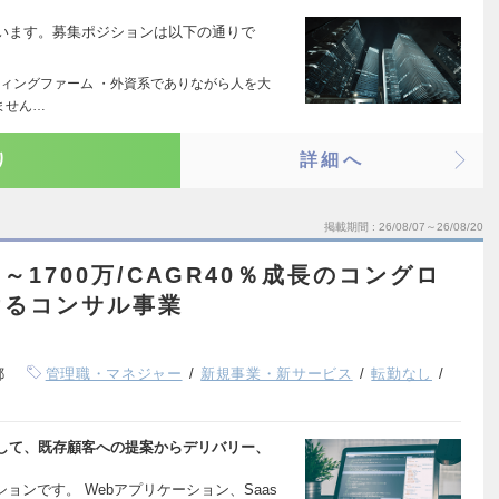
います。募集ポジションは以下の通りで
ィングファーム ・外資系でありながら人を大
いません…
り
詳細へ
掲載期間
26/08/07～26/08/20
00～1700万/CAGR40％成長のコングロ
けるコンサル事業
都
管理職・マネジャー
新規事業・新サービス
転勤なし
して、既存顧客への提案からデリバリー、
ョンです。 Webアプリケーション、Saas