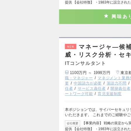
提供 【会社特徴】 ・1983年に設立され
興味あ
マネージャ―候補
NEW
威・リスク分析・セ
ITコンサルタント
1100万円 ～ 1999万円
東京
職・マネジャー
マネジメント業務
要
中国語力が必要
英語力不問
任者
サービス責任者
開発責任者
ートワーク可能
育児支援制度
本ポジションでは、サイバーセキュリテ
いただきます。 これまでのご経験や
【事業内容】 戦略の策定から
会社概要
提供 【会社特徴】 ・1983年に設立され