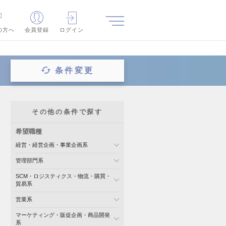
の方へ
会員登録
ログイン
条件変更
その他の条件で探す
希望職種
経営・経営企画・事業企画系
管理部門系
SCM・ロジスティクス・物流・購買・
貿易系
営業系
マーケティング・販促企画・商品開発
系