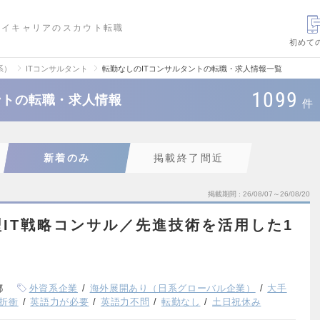
ハイキャリアのスカウト転職
初めて
系）
ITコンサルタント
転勤なしのITコンサルタントの転職・求人情報一覧
1099
ントの転職・求人情報
件
新着のみ
掲載終了間近
掲載期間
26/08/07～26/08/20
IT戦略コンサル／先進技術を活用した1
都
外資系企業
海外展開あり（日系グローバル企業）
大手
折衝
英語力が必要
英語力不問
転勤なし
土日祝休み