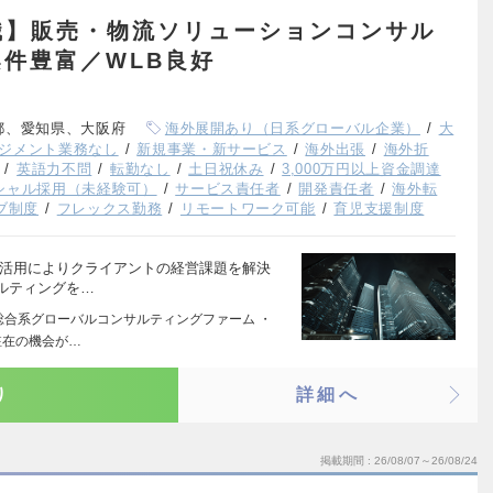
職】販売・物流ソリューションコンサル
件豊富／WLB良好
都、愛知県、大阪府
海外展開あり（日系グローバル企業）
大
ジメント業務なし
新規事業・新サービス
海外出張
海外折
英語力不問
転勤なし
土日祝休み
3,000万円以上資金調達
シャル採用（未経験可）
サービス責任者
開発責任者
海外転
ブ制度
フレックス勤務
リモートワーク可能
育児支援制度
の活用によりクライアントの経営課題を解決
ルティングを…
の総合系グローバルコンサルティングファーム ・
駐在の機会が…
り
詳細へ
掲載期間
26/08/07～26/08/24