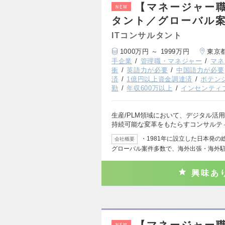
【マネージャー職
NEW
タント／グローバル案
ITコンサルタント
1000万円 ～ 1999万円
東京
手企業
管理職・マネジャー
マネ
衝
英語力が必要
中国語力が必要
済
1億円以上資金調達済
ポテン
勤
年収600万以上
インセンティ
生産/PLM領域において、デジタル活
持続可能な変革をもたらすコンサルテ
・1981年に設立した日本発
会社概要
グローバル案件多数で、海外出張・海外
興味あ
【マネージャー職
NEW