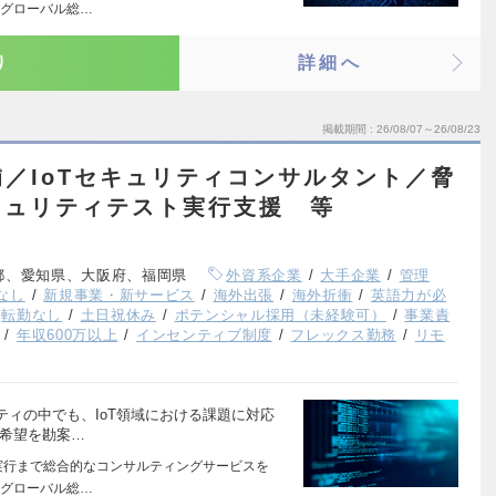
たグローバル総…
り
詳細へ
掲載期間
26/08/07～26/08/23
／IoTセキュリティコンサルタント／脅
キュリティテスト実行支援 等
都、愛知県、大阪府、福岡県
外資系企業
大手企業
管理
なし
新規事業・新サービス
海外出張
海外折衝
英語力が必
転勤なし
土日祝休み
ポテンシャル採用（未経験可）
事業責
年収600万以上
インセンティブ制度
フレックス勤務
リモ
ィの中でも、IoT領域における課題に対応
ご希望を勘案…
実行まで総合的なコンサルティングサービスを
たグローバル総…