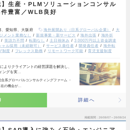
】生産・PLMソリューションコンサル
件豊富／WLB良好
都、愛知県、大阪府
海外展開あり（日系グローバル企業）
大
ジメント業務なし
新規事業・新サービス
海外出張
海外折
英語力不問
転勤なし
土日祝休み
3,000万円以上資金調達
シャル採用（未経験可）
サービス責任者
開発責任者
海外転
ブ制度
フレックス勤務
リモートワーク可能
育児支援制度
用によりクライアントの経営課題を解決し、
ィングを実…
の総合系グローバルコンサルティングファーム ・
駐在の機会が…
り
詳細へ
掲載期間
26/08/07～26/08/24
】SAP導入に強み／石油・エンジニア