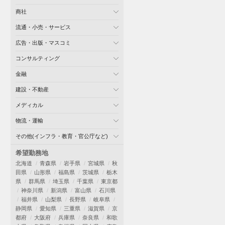
商社
流通・小売・サービス
広告・出版・マスコミ
コンサルティング
金融
建設・不動産
メディカル
物流・運輸
その他(インフラ・教育・官公庁など)
希望勤務地
北海道
青森県
岩手県
宮城県
秋
田県
山形県
福島県
茨城県
栃木
県
群馬県
埼玉県
千葉県
東京都
神奈川県
新潟県
富山県
石川県
福井県
山梨県
長野県
岐阜県
静岡県
愛知県
三重県
滋賀県
京
都府
大阪府
兵庫県
奈良県
和歌