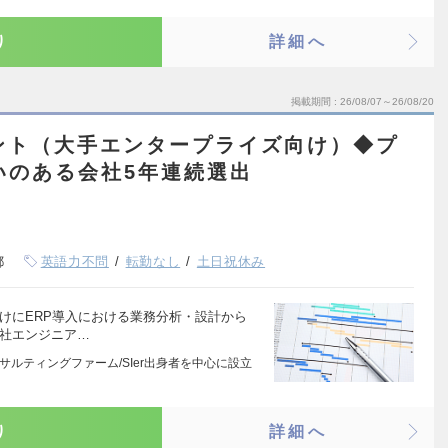
り
詳細へ
掲載期間
26/08/07～26/08/20
ント（大手エンタープライズ向け）◆プ
がいのある会社5年連続選出
都
英語力不問
転勤なし
土日祝休み
けにERP導入における業務分析・設計から
同社エンジニア…
サルティングファーム/SIer出身者を中心に設立
り
詳細へ