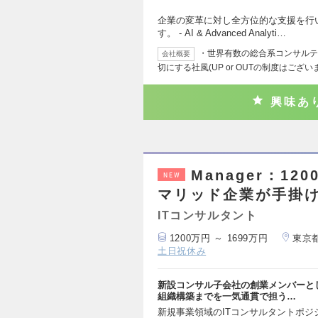
企業の変革に対し全方位的な支援を行
す。 - AI & Advanced Analyti…
・世界有数の総合系コンサルテ
会社概要
切にする社風(UP or OUTの制度はござ
興味あ
Manager：12
NEW
マリッド企業が手掛
ITコンサルタント
1200万円 ～ 1699万円
東京
土日祝休み
新設コンサル子会社の創業メンバーと
組織構築までを一気通貫で担う…
新規事業領域のITコンサルタントポジシ