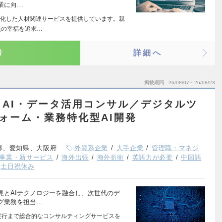
業に向…
化した人材関連サービスを提供しています。親
員の幸福を追求…
り
詳細へ
掲載期間
26/08/07～26/08/23
AI・データ活用コンサル／デジタルツ
フォーム・業務特化型AI開発
都、愛知県、大阪府
外資系企業
大手企業
管理職・マネジ
事業・新サービス
海外出張
海外折衝
英語力が必要
中国語
土日祝休み
見とAIテクノロジーを融合し、次世代のデ
グ業務を担当…
実行まで総合的なコンサルティングサービスを