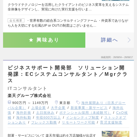
クラウドテクノロジーを活用したクライアントのビジネス変革を支えるシステム
全体像をデザインし、実現に向けた実行支援を行いま…
・世界有数の総合系コンサルティングファーム ・外資系でありなが
会社概要
ら人を大切にする社風(UP or OUTの制度はございません…
興味あり
詳細へ
掲載期間
26/08/04～26/08/17
ビジネスサポート開発部 ソリューション開
発課：ECシステムコンサルタント／Mgrクラ
ス
ITコンサルタント
楽天グループ株式会社
900万円 ～ 1149万円
東京都
海外展開あり（日系グロー
バル企業）
上場企業
大手企業
新規事業・新サービス
海外出
張
海外折衝
土日祝休み
ポテンシャル採用（未経験可）
CxO候
補
海外転勤
年収600万以上
インセンティブ制度
ストックオプ
ションあり
フレックス勤務
リモートワーク可能
育児支援制度
部署・サービスについて 楽天市場は約６万店舗様が出店す