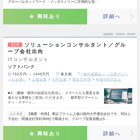
グローバルネットワーク ・インダストリーに圧倒的な強…
興味あり
詳細へ
掲載期間
26/08/05～26/09/07
ソリューションコンサルタント／グル
NEW
ープ会社出向
ITコンサルタント
ソフトバンク
750万円 ～ 1449万円
東京都
海外展開あり（日系グロー
バル企業）
上場企業
大手企業
英語力不問
年収600万以上
■人・建物・都市の結節点を担当し、スマートビル普及を加
速させる業務をご担当いただきます。 ・都市型スマートシ
ティ・スマート…
【概要・特徴】 東証プライム上場の国内大手通信会社です。同社と
会社概要
子会社・関連会社等約300社で構成され、グループ従業員数は5…
興味あり
詳細へ