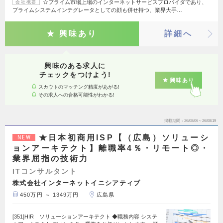
☆プライム市場上場のインターネットサービスプロバイダであり、
会社概要
プライムシステムインテグレータとしての顔も併せ持つ、業界大手…
興味あり
詳細へ
興味のある求人に
チェックをつけよう!
興味あり
スカウトのマッチング精度があがる!
その求人への合格可能性がわかる!
掲載期間
26/08/06～26/08/19
★日本初商用ISP【（広島）ソリューシ
NEW
ョンアーキテクト】離職率4％・リモート◎・
業界屈指の技術力
ITコンサルタント
株式会社インターネットイニシアティブ
450万円 ～ 1349万円
広島県
[351]HIR ソリューションアーキテクト ◆職務内容 システ