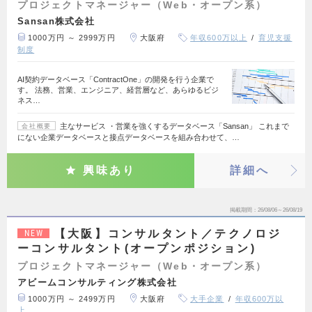
プロジェクトマネージャー（Web・オープン系）
Sansan株式会社
1000万円 ～ 2999万円
大阪府
年収600万以上
育児支援
制度
AI契約データベース「ContractOne」の開発を行う企業で
す。 法務、営業、エンジニア、経営層など、あらゆるビジ
ネス…
主なサービス ・営業を強くするデータベース「Sansan」 これまで
会社概要
にない企業データベースと接点データベースを組み合わせて、…
興味あり
詳細へ
掲載期間
26/08/06～26/08/19
【大阪】コンサルタント／テクノロジ
NEW
ーコンサルタント(オープンポジション)
プロジェクトマネージャー（Web・オープン系）
アビームコンサルティング株式会社
1000万円 ～ 2499万円
大阪府
大手企業
年収600万以
上