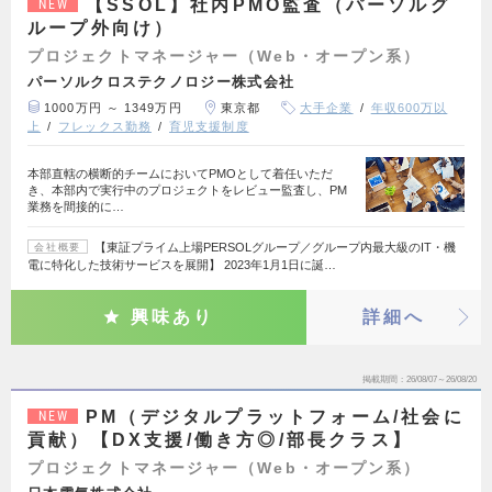
【SSOL】社内PMO監査（パーソルグ
NEW
ループ外向け）
プロジェクトマネージャー（Web・オープン系）
パーソルクロステクノロジー株式会社
1000万円 ～ 1349万円
東京都
大手企業
年収600万以
上
フレックス勤務
育児支援制度
本部直轄の横断的チームにおいてPMOとして着任いただ
き、本部内で実行中のプロジェクトをレビュー監査し、PM
業務を間接的に…
【東証プライム上場PERSOLグループ／グループ内最大級のIT・機
会社概要
電に特化した技術サービスを展開】 2023年1月1日に誕…
興味あり
詳細へ
掲載期間
26/08/07～26/08/20
PM（デジタルプラットフォーム/社会に
NEW
貢献）【DX支援/働き方◎/部長クラス】
プロジェクトマネージャー（Web・オープン系）