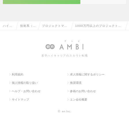
ハイク
技術系（I
プロジェクトマネ
1000万円以上のプロジェクトマ
ラス求
T・Web・
ージャー（Web・
ネージャー（Web・オープン系）
人TOP
通信系）
オープン系）
の転職・求人情報一覧
若手ハイキャリアのスカウト転職
利用規約
求人情報に関するポリシー
個人情報の取り扱い
推奨環境
ヘルプ・お問い合わせ
参画のお問い合わせ
サイトマップ
エン会社概要
©
en Inc.