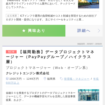
【職務内容】 社会インフラ（通信・官公庁など）を支える
超大手クライアントのプライム案件において、テックリード
としてシステム…
ICTインフラ運用の負荷軽減やコスト削減を実現するための自社プ
会社概要
ロダクト開発・提供になります。 主にサイバーセキュリティと業…
興味あり
詳細へ
掲載期間
26/08/07～26/08/20
【福岡勤務】データプロジェクトマネ
NEW
ージャー（PayPayグループ／ハイクラス
層）
プロジェクトマネージャー（Web・オープン系）
クレジットエンジン株式会社
1000万円 ～ 1249万円
福岡県
管理職・マネジャー
年収
600万以上
金融ＤＸを推進するプロダクトのデータプロジェクトマネー
ジャーとして、データや機械学習モデルを活用した新規事業
提案、および…