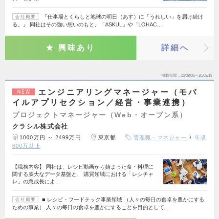
『仕事場とくらしと地球の明日（あす）に「うれしい」を届け続け
会社概要
る。』 同社はその強い想いのもと、「ASKUL」や「LOHAC…
興味あり
詳細へ
掲載期間
26/08/06～26/08/19
エンジニアリングマネージャー（モバ
NEW
イルアプリセクション／経営・事業連携）
プロジェクトマネージャー（Web・オープン系）
クラシル株式会社
1000万円 ～ 2499万円
東京都
管理職・マネジャー
年収
600万以上
【職務内容】 同社は、レシピ動画から始まった食・料理に
関する膨大なデータ基盤と、 購買領域における「レシチャ
レ」の急成長によ…
■ レシピ・フードテック事業領域 （人々の毎日の食卓を豊かにする
会社概要
ための事業） 人々の毎日の食卓を豊かにすることを目的として…