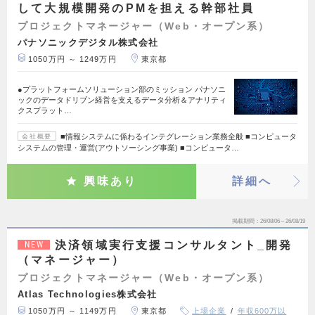
して大規模開発のPMを担える幹部社員
プロジェクトマネージャー（Web・オープン系）
パナソニックデジタル株式会社
1050万円 ～ 1249万円
東京都
●プラットフォームソリューション部のミッション パナソニ
ックのデータドリブン経営を支えるデータ分析＆アナリティ
クスプラット…
■情報システムに係わるインテグレーション業務全般 ■コンピュータ
会社概要
システムの管理・運営(アウトソーシング事業) ■コンピュータ…
興味あり
詳細へ
掲載期間
26/08/06～26/08/19
決済領域実行支援コンサルタント_開発
NEW
（マネージャー）
プロジェクトマネージャー（Web・オープン系）
Atlas Technologies株式会社
1050万円 ～ 1149万円
東京都
上場企業
年収600万以