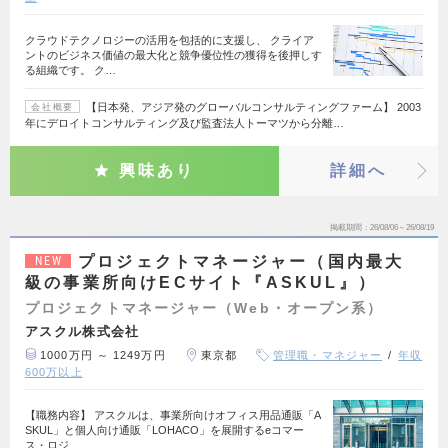
クラウドテクノロジーの活用を包括的に支援し、 クライア
ントのビジネス価値の最大化と競争優位性の獲得を後押しす
る組織です。 ク…
【日本発、アジア発のグローバルコンサルティングファーム】 2003
会社概要
年にデロイトコンサルティング及び監査法人トーマツから分離…
興味あり
詳細へ
掲載期間
26/08/06～26/08/19
プロジェクトマネージャー（国内最大
NEW
級の事業所向けECサイト『ASKUL』）
プロジェクトマネージャー（Web・オープン系）
アスクル株式会社
1000万円 ～ 1249万円
東京都
管理職・マネジャー
年収
600万以上
【職務内容】 アスクルは、事業所向けオフィス用品通販「A
SKUL」と個人向け通販「LOHACO」を展開するeコマー
ス・ロジ…