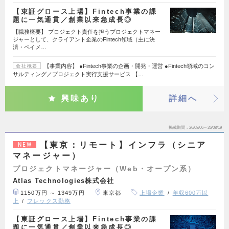
【東証グロース上場】Fintech事業の課
題に一気通貫／創業以来急成長◎
【職務概要】 プロジェクト責任を担うプロジェクトマネー
ジャーとして、クライアント企業のFintech領域（主に決
済・ペイメ…
【事業内容】 ●Fintech事業の企画・開発・運営 ●Fintech領域のコン
会社概要
サルティング／プロジェクト実行支援サービス 【…
興味あり
詳細へ
掲載期間
26/08/06～26/08/19
【東京：リモート】インフラ（シニア
NEW
マネージャー）
プロジェクトマネージャー（Web・オープン系）
Atlas Technologies株式会社
1150万円 ～ 1349万円
東京都
上場企業
年収600万以
上
フレックス勤務
【東証グロース上場】Fintech事業の課
題に一気通貫／創業以来急成長◎