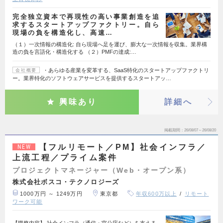
完全独立資本で再現性の高い事業創造を追
求するスタートアップファクトリー。自ら
現場の負を構造化し、高速…
（１）一次情報の構造化: 自ら現場へ足を運び、膨大な一次情報を収集。業界構
造の負を言語化・構造化する （２）PMFの達成:…
・あらゆる産業を変革する、SaaS特化のスタートアップファクトリ
会社概要
ー。業界特化のソフトウェアサービスを提供するスタートアッ…
興味あり
詳細へ
掲載期間
26/08/07～26/08/20
【フルリモート／PM】社会インフラ／
NEW
上流工程／プライム案件
プロジェクトマネージャー（Web・オープン系）
株式会社ボスコ・テクノロジーズ
1000万円 ～ 1249万円
東京都
年収600万以上
リモート
ワーク可能