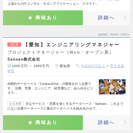
上流からのITコンサル、モダンアプリケーション、クラウド…
興味あり
詳細へ
掲載期間
26/08/06～26/08/19
【愛知】エンジニアリングマネジャー
NEW
プロジェクトマネージャー（Web・オープン系）
Sansan株式会社
1000万円 ～ 2999万円
愛知県
年収600万以上
育児支援
制度
AI契約データベース「ContractOne」の開発を行う企業で
す。 法務、営業、エンジニア、経営層など、あらゆるビジ
ネス…
主なサービス ・営業を強くするデータベース「Sansan」 これまで
会社概要
にない企業データベースと接点データベースを組み合わせて、…
興味あり
詳細へ