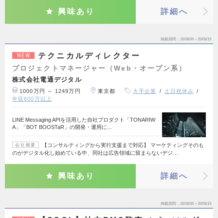
興味あり
詳細へ
掲載期間
26/08/06～26/08/19
テクニカルディレクター
NEW
プロジェクトマネージャー（Web・オープン系）
株式会社電通デジタル
1000万円 ～ 1249万円
東京都
大手企業
土日祝休み
年収600万以上
LINE Messaging APIを活用した自社プロダクト「TONARIW
A」「BOT BOOSTaR」の開発・運用に…
【コンサルティングから実行支援まで対応】 マーケティングそのも
会社概要
のがデジタル化し始めている中、同社は広告領域に留まらないデジ…
興味あり
詳細へ
掲載期間
26/08/06～26/08/19