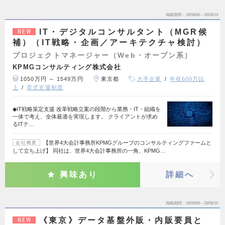
掲載期間
26/08/06～26/08/19
IT・デジタルコンサルタント（MGR候
NEW
補）（IT戦略・企画／アーキテクチャ検討）
プロジェクトマネージャー（Web・オープン系）
KPMGコンサルティング株式会社
1050万円 ～ 1549万円
東京都
大手企業
年収600万以
上
育児支援制度
◆IT戦略策定支援 改革戦略立案の段階から業務・IT・組織を
一体で考え、全体最適を実現します。 クライアントが求め
るITテ…
【世界4大会計事務所KPMGグループのコンサルティングファームと
会社概要
して立ち上げ】 同社は、世界4大会計事務所の一角、KPMG…
興味あり
詳細へ
掲載期間
26/08/06～26/08/19
《東京》データ基盤外販・内販要員と
NEW