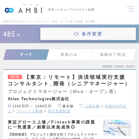
若手ハイキャリアのスカウト転職
1000万円以上のプロジェクトマネージャー（Web・オープン系）の転職・求人情報
485
条件変更
件
すべて
新着のみ
掲載終了間近
掲載期間
26/08/06～26/08/19
【東京：リモート】決済領域実行支援
NEW
コンサルタント_開発（シニアマネージャー）
プロジェクトマネージャー（Web・オープン系）
Atlas Technologies株式会社
1150万円 ～ 1349万円
東京都
上場企業
年収600万以
上
フレックス勤務
育児支援制度
東証グロース上場／Fintech事業の課題
に一気通貫／創業以来急成長◎
【職務概要】 プロジェクト責任を担うプロジェクトマネー