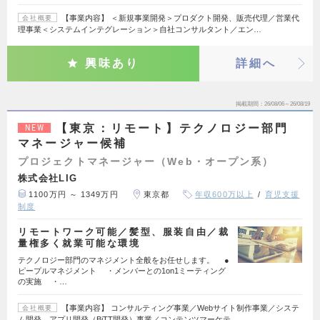
【事業内容】 ＜新規事業開発＞プロダクト開発、販売代理／営業代
会社概要
理事業＜システムインテグレーション＞自社コンサルタント／エン…
興味あり
詳細へ
掲載期間
26/08/06～26/08/19
【東京：リモート】テクノロジー部門
NEW
マネージャー候補
プロジェクトマネージャー（Web・オープン系）
株式会社LIG
1100万円 ～ 1349万円
東京都
年収600万以上
育児支援
制度
リモートワーク可能／髪型、服装自由／裁
量権多く就業可能な環境
テクノロジー部門のマネジメント全般をお任せします。 ●
ピープルマネジメント ・メンバーとの1on1ミーティング
の実施 ・…
【事業内容】 コンサルティング事業／Webサイト制作事業／システ
会社概要
ム開発、アプリ開発（BiTT開発）事業／コンテンツマーケテ…