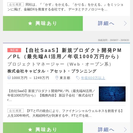
同社は、『「かす」をかえる。「かりる」をかえる。』をミッショ
会社概要
ンに掲げ、金融DXを推進する会社です。 データとテクノロジーを…
興味あり
詳細へ
掲載期間
26/08/07～26/08/20
【自社SaaS】新規プロダクト開発PM
NEW
／PL（最先端AI活用／年収1000万円から）
プロジェクトマネージャー（Web・オープン系）
株式会社キャピタル・アセット・プランニング
1000万円 ～ 1249万円
東京都
年収600万以上
【自社SaaS】新規プロダクト開発PM／PL（最先端AI活用／
年収1000万円から） 【職務内容】 新設子会社「株式会社T
r…
【FTとITの統合により、ファイナンシャルウェルネスを創造する】
会社概要
人生100年時代、大相続時代が到来する中、FTとITを統…
興味あり
詳細へ