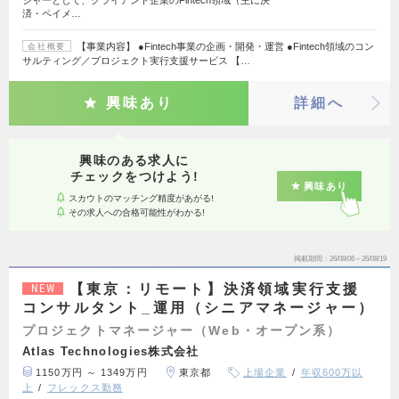
ジャーとして、クライアント企業のFintech領域（主に決
済・ペイメ…
【事業内容】 ●Fintech事業の企画・開発・運営 ●Fintech領域のコン
会社概要
サルティング／プロジェクト実行支援サービス 【…
興味あり
詳細へ
興味のある求人に
チェックをつけよう!
興味あり
スカウトのマッチング精度があがる!
その求人への合格可能性がわかる!
掲載期間
26/08/06～26/08/19
【東京：リモート】決済領域実行支援
NEW
コンサルタント_運用（シニアマネージャー）
プロジェクトマネージャー（Web・オープン系）
Atlas Technologies株式会社
1150万円 ～ 1349万円
東京都
上場企業
年収600万以
上
フレックス勤務