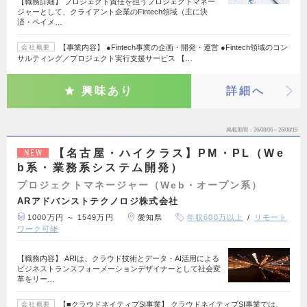
【職務詳細】 プロジェクト責任を担うプロジェクトマネー
ジャーとして、クライアント企業のFintech領域（主に決
済・ペイメ…
【事業内容】 ●Fintech事業の企画・開発・運営 ●Fintech領域のコン
会社概要
サルティング／プロジェクト実行支援サービス 【…
興味あり
詳細へ
掲載期間
26/08/06～26/08/19
【名古屋・ハイクラス】PM・PL（We
NEW
b系・業務系システム開発）
プロジェクトマネージャー（Web・オープン系）
ARアドバンストテクノロジ株式会社
1000万円 ～ 1549万円
愛知県
年収600万以上
リモート
ワーク可能
【職務内容】 ARIは、クラウド技術とデータ・AI活用による
ビジネストランスフォーメーションデザイナーとして社会変
革をリー…
【■クラウドネイティブSI事業】 クラウドネイティブSI事業では、
会社概要