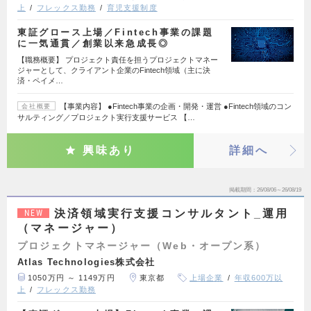
上
フレックス勤務
育児支援制度
東証グロース上場／Fintech事業の課題
に一気通貫／創業以来急成長◎
【職務概要】 プロジェクト責任を担うプロジェクトマネー
ジャーとして、クライアント企業のFintech領域（主に決
済・ペイメ…
【事業内容】 ●Fintech事業の企画・開発・運営 ●Fintech領域のコン
会社概要
サルティング／プロジェクト実行支援サービス 【…
興味あり
詳細へ
掲載期間
26/08/06～26/08/19
決済領域実行支援コンサルタント_運用
NEW
（マネージャー）
プロジェクトマネージャー（Web・オープン系）
Atlas Technologies株式会社
1050万円 ～ 1149万円
東京都
上場企業
年収600万以
上
フレックス勤務