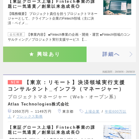
【東証グロース上場】Fintech事業の課
題に一気通貫／創業以来急成長◎
【職務概要】 プロジェクト責任を担うプロジェクトマネー
ジャーとして、クライアント企業のFintech領域（主に決
済・ペイメ…
【事業内容】 ●Fintech事業の企画・開発・運営 ●Fintech領域のコン
会社概要
サルティング／プロジェクト実行支援サービス 【…
興味あり
詳細へ
掲載期間
26/08/06～26/08/19
【東京：リモート】決済領域実行支援
NEW
コンサルタント_インフラ（マネージャー）
プロジェクトマネージャー（Web・オープン系）
Atlas Technologies株式会社
1050万円 ～ 1149万円
東京都
上場企業
年収600万以
上
フレックス勤務
【東証グロース上場】Fintech事業の課
題に一気通貫／創業以来急成長◎