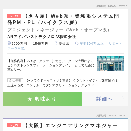
掲載期間
26/08/06～26/08/19
【名古屋】Web系・業務系システム開
NEW
発PM・PL（ハイクラス層）
プロジェクトマネージャー（Web・オープン系）
ARアドバンストテクノロジ株式会社
1000万円 ～ 1549万円
愛知県
年収600万以上
リモート
ワーク可能
【職務内容】 ARIは、クラウド技術とデータ・AI活用による
ビジネストランスフォーメーションデザイナーとして社会変
革をリー…
【■クラウドネイティブSI事業】 クラウドネイティブSI事業では、
会社概要
上流からのITコンサル、モダンアプリケーション、クラウド…
興味あり
詳細へ
掲載期間
26/08/06～26/08/19
【大阪】エンジニアリングマネジャー
NEW