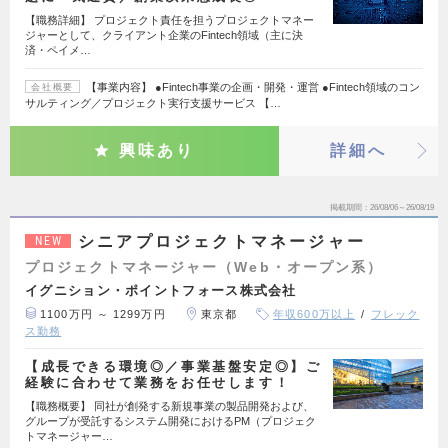
【職務詳細】 プロジェクト責任を担うプロジェクトマネー
ジャーとして、クライアント企業のFintech領域（主に決
済・ペイメ…
【事業内容】 ●Fintech事業の企画・開発・運営 ●Fintech領域のコン
会社概要
サルティング／プロジェクト実行支援サービス 【…
興味あり
詳細へ
掲載期間
26/08/06～26/08/19
シニアプロジェクトマネージャー
NEW
プロジェクトマネージャー（Web・オープン系）
イグニション・ポイントフォース株式会社
1100万円 ～ 1299万円
東京都
年収600万以上
フレック
ス勤務
【成長できる環境◎／事業基盤安定◎】ご
経験に合わせて業務をお任せします！
【職務概要】 同社が創発する新規事業の製品開発および、
グループが受託するシステム開発におけるPM（プロジェク
トマネージャー…