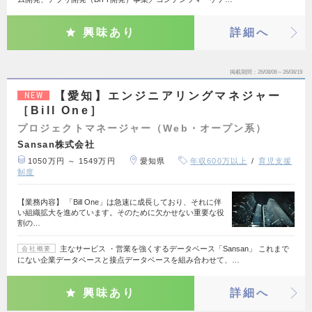
興味あり
詳細へ
掲載期間
26/08/06～26/08/19
【愛知】エンジニアリングマネジャー
NEW
［Bill One］
プロジェクトマネージャー（Web・オープン系）
Sansan株式会社
1050万円 ～ 1549万円
愛知県
年収600万以上
育児支援
制度
【業務内容】 「Bill One」は急速に成長しており、それに伴
い組織拡大を進めています。そのために欠かせない重要な役
割の…
主なサービス ・営業を強くするデータベース「Sansan」 これまで
会社概要
にない企業データベースと接点データベースを組み合わせて、…
興味あり
詳細へ