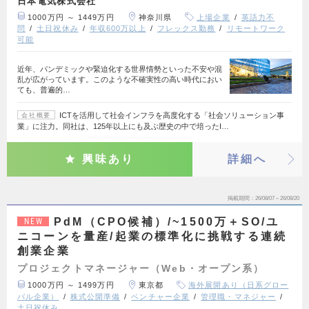
日本電気株式会社
1000万円 ～ 1449万円
神奈川県
上場企業
英語力不
問
土日祝休み
年収600万以上
フレックス勤務
リモートワーク
可能
近年、パンデミックや緊迫化する世界情勢といった不安や混
乱が広がっています。このような不確実性の高い時代におい
ても、普遍的…
ICTを活用して社会インフラを高度化する「社会ソリューション事
会社概要
業」に注力。同社は、125年以上にも及ぶ歴史の中で培ったI…
興味あり
詳細へ
掲載期間
26/08/07～26/08/20
PdM（CPO候補）/~1500万＋SO/ユ
NEW
ニコーンを量産/起業の標準化に挑戦する連続
創業企業
プロジェクトマネージャー（Web・オープン系）
1000万円 ～ 1499万円
東京都
海外展開あり（日系グロー
バル企業）
株式公開準備
ベンチャー企業
管理職・マネジャー
土日祝休み