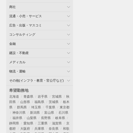
商社
流通・小売・サービス
広告・出版・マスコミ
コンサルティング
金融
建設・不動産
メディカル
物流・運輸
その他(インフラ・教育・官公庁など)
希望勤務地
北海道
青森県
岩手県
宮城県
秋
田県
山形県
福島県
茨城県
栃木
県
群馬県
埼玉県
千葉県
東京都
神奈川県
新潟県
富山県
石川県
福井県
山梨県
長野県
岐阜県
静岡県
愛知県
三重県
滋賀県
京
都府
大阪府
兵庫県
奈良県
和歌