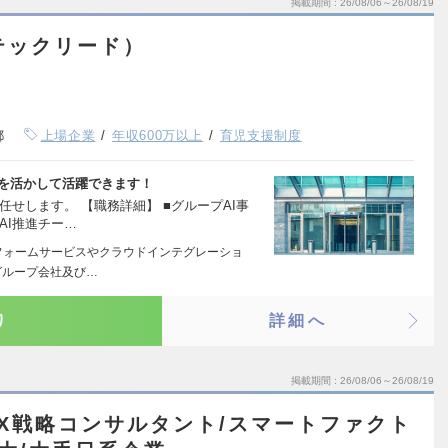
掲載期間
26/08/06～26/08/19
テックリード）
都
上場企業
年収600万以上
育児支援制度
験を活かして活躍できます！
せします。 【職務詳細】 ■グループAI事
AI推進チー…
フォームサービスやクラウドインテグレーショ
グループ会社及び…
り
詳細へ
掲載期間
26/08/06～26/08/19
DX戦略コンサルタント/スマートファクト