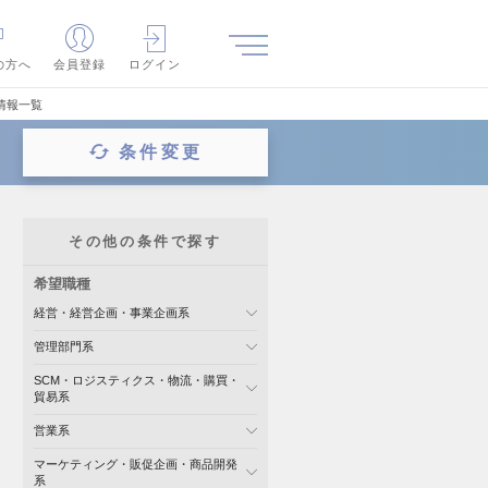
の方へ
会員登録
ログイン
情報一覧
条件変更
その他の条件で探す
希望職種
経営・経営企画・事業企画系
管理部門系
SCM・ロジスティクス・物流・購買・
貿易系
営業系
マーケティング・販促企画・商品開発
系