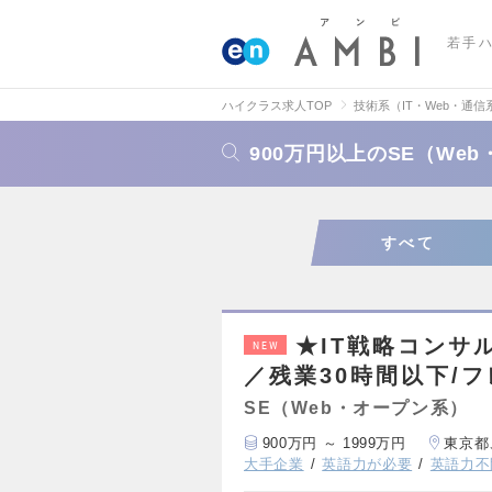
若手
ハイクラス求人TOP
技術系（IT・Web・通信
900万円以上のSE（We
すべて
★IT戦略コンサ
NEW
／残業30時間以下/
SE（Web・オープン系）
900万円 ～ 1999万円
東京都
大手企業
英語力が必要
英語力不