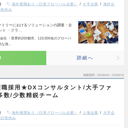
都
海外展開あり（日系グローバル企業）
大手企業
海外出
日祝休み
ァクトリーにおけるソリューションの調査・企
ント ・クラ…
 ・世界約200都市、110,000名のグローバ
的な強…
り
詳細へ
掲載期間
26/08/06～26/08/19
職採用★DXコンサルタント/大手ファ
多数/少数精鋭チーム
府
海外展開あり（日系グローバル企業）
上場企業
大手企
土日祝休み