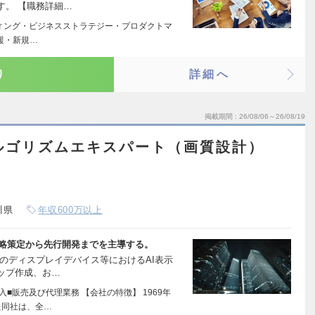
す。 【職務詳細…
ティング・ビジネスストラテジー・プロダクトマ
援・新規…
り
詳細へ
掲載期間
26/08/06～26/08/19
ルゴリズムエキスパート（画質設計）
川県
年収600万以上
の戦略策定から先行開発までを主導する。
のディスプレイデバイス等におけるAI表示
ップ作成、お…
入■販売及び代理業務 【会社の特徴】 1969年
た同社は、全…