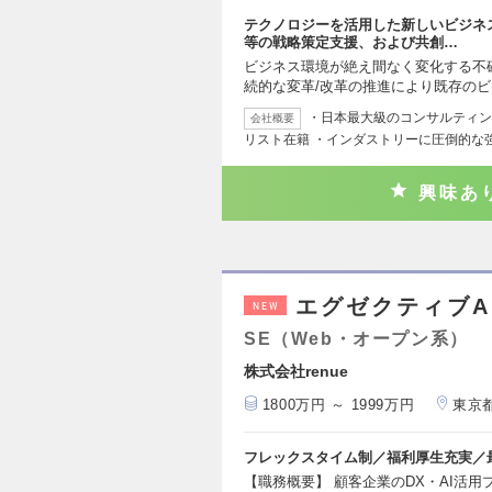
テクノロジーを活用した新しいビジネ
等の戦略策定支援、および共創…
ビジネス環境が絶え間なく変化する不
続的な変革/改革の推進により既存の
・日本最大級のコンサルティング
会社概要
リスト在籍 ・インダストリーに圧倒的な
興味あ
エグゼクティブA
NEW
SE（Web・オープン系）
株式会社renue
1800万円 ～ 1999万円
東京
フレックスタイム制／福利厚生充実／最
【職務概要】 顧客企業のDX・AI活