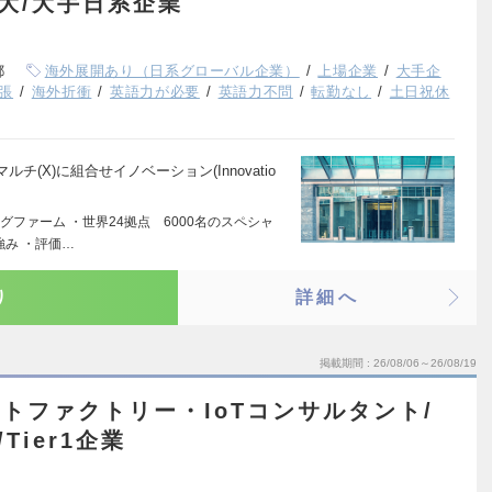
ス大/大手日系企業
都
海外展開あり（日系グローバル企業）
上場企業
大手企
張
海外折衝
英語力が必要
英語力不問
転勤なし
土日祝休
マルチ(X)に組合せイノベーション(Innovatio
ファーム ・世界24拠点 6000名のスペシャ
強み ・評価…
り
詳細へ
掲載期間
26/08/06～26/08/19
ートファクトリー・IoTコンサルタント/
Tier1企業