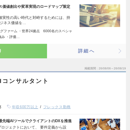
ス価値創出や変革実現のロードマップ策定
確実性の高い時代と対峙するためには、持
ビジネス価値を…
ファーム ・世界24拠点 6000名のスペシャ
強み ・評価…
り
詳細へ
掲載期間
26/08/06～26/08/19
Iコンサルタント
都
年収600万以上
フレックス勤務
先端AIツールでクライアントのDXを推進
用プロジェクトにおいて、 要件定義から設