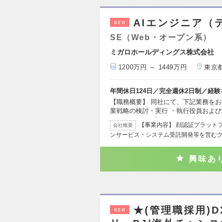
AIエンジニア（
NEW
SE（Web・オープン系）
ミガロホールディングス株式会社
1200万円 ～ 1449万円
東京
年間休日124日／完全週休2日制／経
【職務概要】 同社にて、下記業務をお任
業戦略の検討・実行 ・執行役員および
【事業内容】 顔認証プラット
会社概要
ンサービス・システム受託開発等を営む
興味あ
★(管理職採用)
NEW