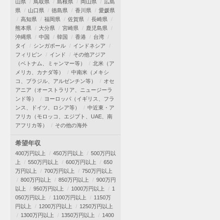
山県
鳥取県
島根県
岡山県
広島
県
山口県
徳島県
香川県
愛媛県
高知県
福岡県
佐賀県
長崎県
熊本県
大分県
宮崎県
鹿児島県
沖縄県
中国
韓国
香港
台湾
タイ
シンガポール
インドネシア
フィリピン
インド
その他アジア
（ベトナム、ミャンマー等）
北米（ア
メリカ、カナダ等）
中南米（メキシ
コ、ブラジル、アルゼンチン等）
オセ
アニア（オーストラリア、ニュージーラ
ンド等）
ヨーロッパ（イギリス、フラ
ンス、ドイツ、ロシア等）
中近東・ア
フリカ（モロッコ、エジプト、UAE、南
アフリカ等）
その他の海外
希望年収
400万円以上
450万円以上
500万円以
上
550万円以上
600万円以上
650
万円以上
700万円以上
750万円以上
800万円以上
850万円以上
900万円
以上
950万円以上
1000万円以上
1
050万円以上
1100万円以上
1150万
円以上
1200万円以上
1250万円以上
1300万円以上
1350万円以上
1400