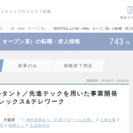
ハイキャリアのスカウト転職
初めて
系）
SE（Web・オープン系）
900万円以上のSE（Web・オープン系）の転職・求人
743
b・オープン系）の転職・求人情報
件
新着のみ
掲載終了間近
掲載期間
26/08/07～26/08/20
ルタント／先進テックを用いた事業開発
フレックス&テレワーク
、大阪府
海外展開あり（日系グローバル企業）
上場企業
問
転勤なし
土日祝休み