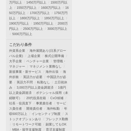
万円以上
1450万円以上
1500万円以
上
1550万円以上
1600万円以上
16
50万円以上
1700万円以上
1750万円
以上
1800万円以上
1850万円以上
1900万円以上
1950万円以上
2000万
円以上
2500万円以上
3000万円以上
5000万円以上
こだわり条件
外資系企業
海外展開あり(日系グロー
バル企業)
上場企業
株式公開準備
大手企業
ベンチャー企業
管理職・
マネジャー
マネジメント業務なし
新規事業・新サービス
海外出張
海
外折衝
英語力が必要
中国語力が必
要
英語力不問
転勤なし
土日祝休
み
3,000万円以上資金調達済
1億円
以上資金調達済
ポテンシャル採用（未
経験可）
20代役員在籍
CxO候補
社長・役員直下
事業責任者
サービ
ス責任者
開発責任者
海外転勤
年
収600万以上
インセンティブ制度
ス
トックオプションあり
フレックス勤務
リモートワーク可能
副業してもOK
MBA・留学支援制度
育児支援制度