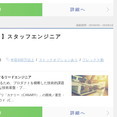
り
詳細へ
掲載期間
26/08/06～26/08/19
ト】スタッフエンジニア
都
年収600万以上
ストックオプションあり
フレックス勤
するリードエンジニア
するため、プロダクトを横断した技術的課題
な技術基盤・プ…
リ「カナリー（CANARY）」の開発／運営 ・
ウド（C…
り
詳細へ