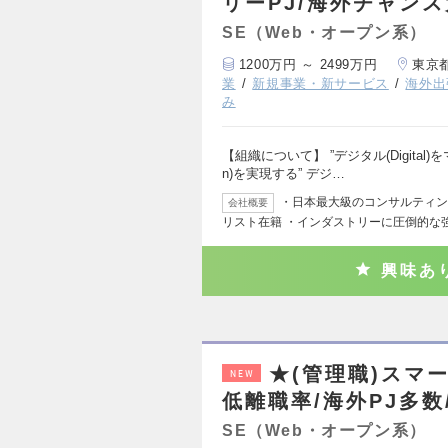
リーPJ/海外チャン
SE（Web・オープン系）
1200万円 ～ 2499万円
東京
業
新規事業・新サービス
海外出
み
【組織について】 ”デジタル(Digital)を
n)を実現する” デジ…
・日本最大級のコンサルティング
会社概要
リスト在籍 ・インダストリーに圧倒的な
興味あ
★(管理職)スマ
NEW
低離職率/海外PJ多数/
SE（Web・オープン系）