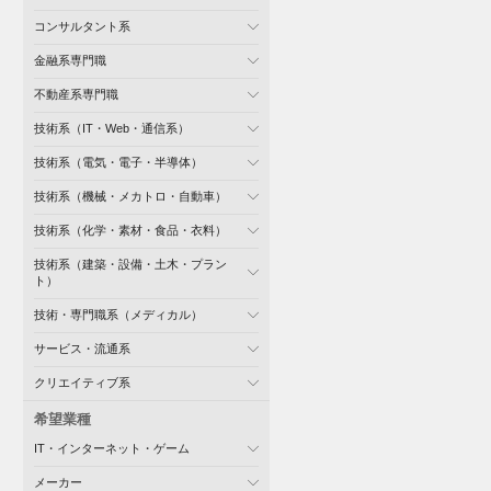
コンサルタント系
金融系専門職
不動産系専門職
技術系（IT・Web・通信系）
技術系（電気・電子・半導体）
技術系（機械・メカトロ・自動車）
技術系（化学・素材・食品・衣料）
技術系（建築・設備・土木・プラン
ト）
技術・専門職系（メディカル）
サービス・流通系
クリエイティブ系
希望業種
IT・インターネット・ゲーム
メーカー