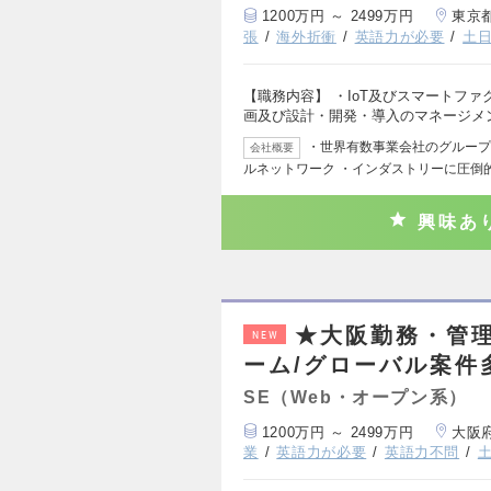
1200万円 ～ 2499万円
東京
張
海外折衝
英語力が必要
土
【職務内容】 ・IoT及びスマートフ
画及び設計・開発・導入のマネージメ
・世界有数事業会社のグループ会社
会社概要
ルネットワーク ・インダストリーに圧倒
興味あ
★大阪勤務・管理
NEW
ーム/グローバル案件
SE（Web・オープン系）
1200万円 ～ 2499万円
大阪
業
英語力が必要
英語力不問