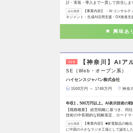
計・実装・導入まで一貫して担当しま
【事業内容】 ・AI コンサル
会社概要
ネジメント・生成AI活用支援・DX推進支
興味あ
【神奈川】AIア
NEW
SE（Web・オープン系）
ハイセンスジャパン株式会社
1500万円 ～ 1749万円
神奈
年収1，500万円以上。AI表示技術
【職務概要】 経営戦略に基づき、同社
技術の中長期的な戦略策定、ロードマ
【事業内容】 ■家電製品の輸出
会社概要
に中国の小さなラジオ工場として誕生し