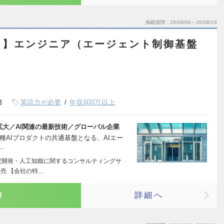
掲載期間
26/08/06～26/08/19
ト】エンジニア（エージェント制御基盤
都
英語力が必要
年収600万以上
拡大／AI関連の最新技術／グローバル企業
種AIプロダクトの共通基盤となる、AIエー
…
究開発・人工知能に関するコンサルティングサ
売 【会社の特…
り
詳細へ