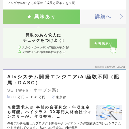
ィングやDXによる企業の「成長と変革」を支援
興味あり
詳細へ
興味のある求人に
チェックをつけよう!
興味あり
スカウトのマッチング精度があがる!
その求人への合格可能性がわかる!
掲載期間
26/07/29～26/08/31
AI×システム開発エンジニア/AI経験不問（配
属：DASC）
SE（Web・オープン系）
600万円 ～ 1549万円
東京都
※厳選求人※ 事前の合否判定・年収査定
も可能。ハイクラス DX専門人材会社ウィ
ンスリーが、年収交渉、…
AIモデルを活用したプロダクト開発やクライアントの課題解決に向けたシステム
化を推進しています。 私たちの使命は、AIが業務…