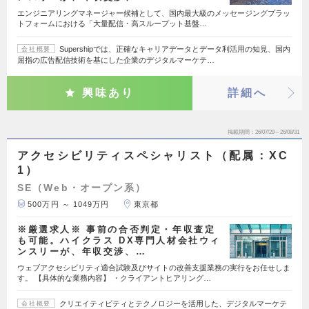
エンジニアリングマネージャー候補として、国内最大級のメッセージングプラッ
トフォームにおける「大量配信・高スループット基盤…
Supershipでは、正確なキャリアデータとデータ利活用の知見、国内
会社概要
屈指の広告配信技術を基にした企業のデジタルマーケテ…
興味あり
詳細へ
掲載期間
26/07/29～26/08/31
アクセシビリティスペシャリスト（配属：XC
1）
SE（Web・オープン系）
500万円 ～ 1049万円
東京都
※厳選求人※ 事前の合否判定・年収査定
も可能。ハイクラス DX専門人材会社ウィ
ンスリーが、年収交渉、…
ウェブアクセシビリティ適合試験及びサイトの改善支援業務の実行をお任せしま
す。 【具体的な業務内容】 ・クライアントヒアリング…
クリエイティビティとテクノロジーを活用した、デジタルマーケテ
会社概要