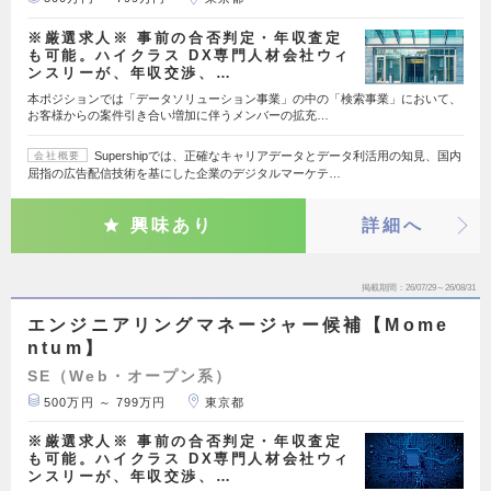
※厳選求人※ 事前の合否判定・年収査定
も可能。ハイクラス DX専門人材会社ウィ
ンスリーが、年収交渉、…
本ポジションでは「データソリューション事業」の中の「検索事業」において、
お客様からの案件引き合い増加に伴うメンバーの拡充…
Supershipでは、正確なキャリアデータとデータ利活用の知見、国内
会社概要
屈指の広告配信技術を基にした企業のデジタルマーケテ…
興味あり
詳細へ
掲載期間
26/07/29～26/08/31
エンジニアリングマネージャー候補【Mome
ntum】
SE（Web・オープン系）
500万円 ～ 799万円
東京都
※厳選求人※ 事前の合否判定・年収査定
も可能。ハイクラス DX専門人材会社ウィ
ンスリーが、年収交渉、…