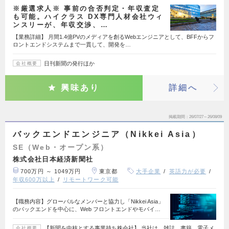
※厳選求人※ 事前の合否判定・年収査定
も可能。ハイクラス DX専門人材会社ウィ
ンスリーが、年収交渉、…
【業務詳細】 月間1.4億PVのメディアを創るWebエンジニアとして、BFFからフ
ロントエンドシステムまで一貫して、開発を…
日刊新聞の発行ほか
会社概要
興味あり
詳細へ
掲載期間
26/07/27～26/08/09
バックエンドエンジニア（Nikkei Asia）
SE（Web・オープン系）
株式会社日本経済新聞社
700万円 ～ 1049万円
東京都
大手企業
英語力が必要
年収600万以上
リモートワーク可能
【職務内容】グローバルなメンバーと協力し「Nikkei Asia」
のバックエンドを中心に、Web フロントエンドやモバイ…
【新聞を中核とする事業持ち株会社】 当社は、雑誌、書籍、電子メ
会社概要