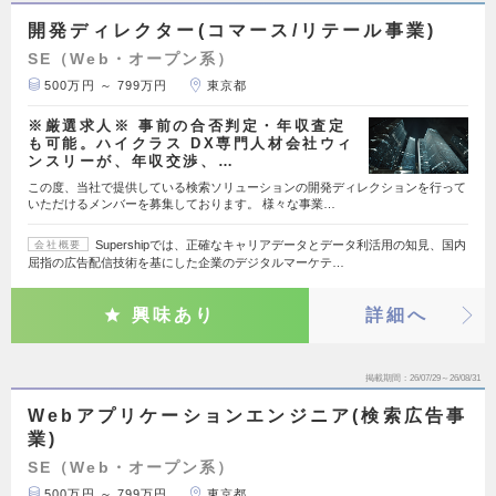
開発ディレクター(コマース/リテール事業)
SE（Web・オープン系）
500万円 ～ 799万円
東京都
※厳選求人※ 事前の合否判定・年収査定
も可能。ハイクラス DX専門人材会社ウィ
ンスリーが、年収交渉、…
この度、当社で提供している検索ソリューションの開発ディレクションを行って
いただけるメンバーを募集しております。 様々な事業…
Supershipでは、正確なキャリアデータとデータ利活用の知見、国内
会社概要
屈指の広告配信技術を基にした企業のデジタルマーケテ…
興味あり
詳細へ
掲載期間
26/07/29～26/08/31
Webアプリケーションエンジニア(検索広告事
業)
SE（Web・オープン系）
500万円 ～ 799万円
東京都