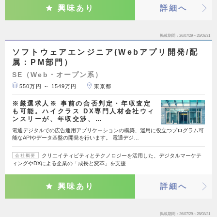
興味あり
詳細へ
掲載期間
26/07/29～26/08/31
ソフトウェアエンジニア(Webアプリ開発/配
属：PM部門）
SE（Web・オープン系）
550万円 ～ 1549万円
東京都
※厳選求人※ 事前の合否判定・年収査定
も可能。ハイクラス DX専門人材会社ウィ
ンスリーが、年収交渉、…
電通デジタルでの広告運用アプリケーションの構築、運用に役立つプログラム可
能なAPIやデータ基盤の開発を行います。 電通デジ…
クリエイティビティとテクノロジーを活用した、デジタルマーケテ
会社概要
ィングやDXによる企業の「成長と変革」を支援
興味あり
詳細へ
掲載期間
26/07/29～26/08/31