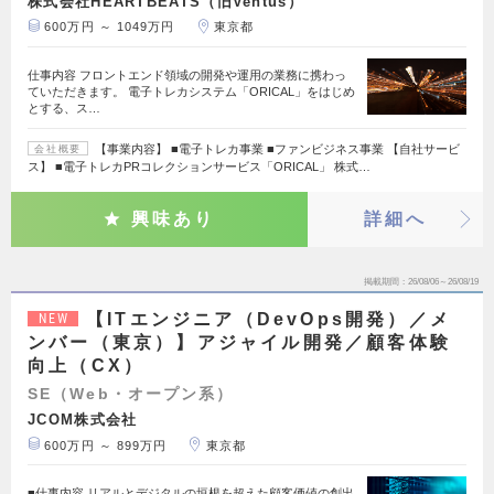
株式会社HEARTBEATS（旧Ventus）
600万円 ～ 1049万円
東京都
仕事内容 フロントエンド領域の開発や運用の業務に携わっ
ていただきます。 電子トレカシステム「ORICAL」をはじめ
とする、ス…
【事業内容】 ■電子トレカ事業 ■ファンビジネス事業 【自社サービ
会社概要
ス】 ■電子トレカPRコレクションサービス「ORICAL」 株式…
興味あり
詳細へ
掲載期間
26/08/06～26/08/19
【ITエンジニア（DevOps開発）／メ
NEW
ンバー（東京）】アジャイル開発／顧客体験
向上（CX）
SE（Web・オープン系）
JCOM株式会社
600万円 ～ 899万円
東京都
■仕事内容 リアルとデジタルの垣根を超えた顧客価値の創出