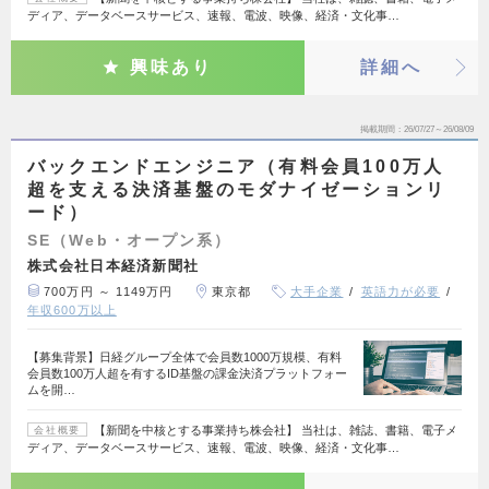
ディア、データベースサービス、速報、電波、映像、経済・文化事…
興味あり
詳細へ
掲載期間
26/07/27～26/08/09
バックエンドエンジニア（有料会員100万人
超を支える決済基盤のモダナイゼーションリ
ード）
SE（Web・オープン系）
株式会社日本経済新聞社
700万円 ～ 1149万円
東京都
大手企業
英語力が必要
年収600万以上
【募集背景】日経グループ全体で会員数1000万規模、有料
会員数100万人超を有するID基盤の課金決済プラットフォー
ムを開…
【新聞を中核とする事業持ち株会社】 当社は、雑誌、書籍、電子メ
会社概要
ディア、データベースサービス、速報、電波、映像、経済・文化事…