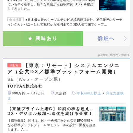
にいち早く着手し、様々な角度から顧客体験（CX）を検討
してきました…
■日本最大級のケーブルテレビ局統括運営会社、通信業界のリーデ
会社概要
ィングカンパニーとして札幌から福岡まで全国5大都市圏でケーブ…
興味あり
詳細へ
掲載期間
26/08/06～26/08/19
【東京：リモート】システムエンジニ
NEW
ア（公共DX／標準プラットフォーム開発）
SE（Web・オープン系）
TOPPAN株式会社
600万円 ～ 849万円
東京都
年収600万以上
育児支援制
度
【東証プライム上場G】印刷の枠を超え、
DX・デジタル領域へ進化を続ける企業！
【職務概要】 同社は、国・中央省庁向けの公共BPO基盤と
なる標準プラットフォームやモジュールの設計・開発を担当
します。 AI…