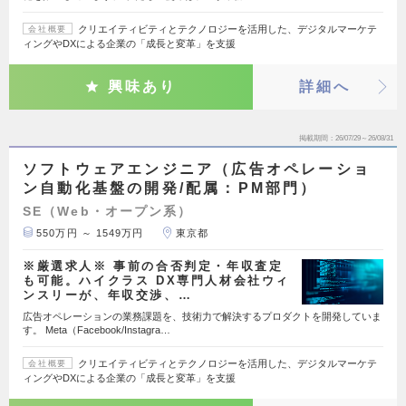
クリエイティビティとテクノロジーを活用した、デジタルマーケテ
会社概要
ィングやDXによる企業の「成長と変革」を支援
興味あり
詳細へ
掲載期間
26/07/29～26/08/31
ソフトウェアエンジニア（広告オペレーショ
ン自動化基盤の開発/配属：PM部門）
SE（Web・オープン系）
550万円 ～ 1549万円
東京都
※厳選求人※ 事前の合否判定・年収査定
も可能。ハイクラス DX専門人材会社ウィ
ンスリーが、年収交渉、…
広告オペレーションの業務課題を、技術力で解決するプロダクトを開発していま
す。 Meta（Facebook/Instagra…
クリエイティビティとテクノロジーを活用した、デジタルマーケテ
会社概要
ィングやDXによる企業の「成長と変革」を支援