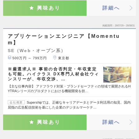
興味あり
詳細へ
掲載期間
26/07/29～26/08/31
アプリケーションエンジニア【Momentu
m】
SE（Web・オープン系）
500万円 ～ 799万円
東京都
※厳選求人※ 事前の合否判定・年収査定
も可能。ハイクラス DX専門人材会社ウィ
ンスリーが、年収交渉、…
【主な仕事内容】 アドフラウド対策・ブランドセーフティの領域で展開されるH
YTRAシリーズのプロダクトにおける機能開発を担…
Supershipでは、正確なキャリアデータとデータ利活用の知見、国内
会社概要
屈指の広告配信技術を基にした企業のデジタルマーケテ…
興味あり
詳細へ