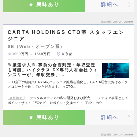
興味あり
詳細へ
掲載期間
26/07/27～26/08/09
CARTA HOLDINGS CTO室 スタッフエン
ジニア
SE（Web・オープン系）
1000万円 ～ 1649万円
東京都
※厳選求人※ 事前の合否判定・年収査定
も可能。ハイクラス DX専門人材会社ウィ
ンスリーが、年収交渉、…
CTO直下の組織でCARTAのエンジニア組織を強化し、CARTA経営におけるテク
ノロジーを推進していただきます。 ＜CTO…
・デジタルメディアの広告開発および販売。 ・メディア事業として
会社概要
ポイントサイト「ECナビ」やポイント交換サイト「PeX」の企…
興味あり
詳細へ
掲載期間
26/07/27～26/08/09