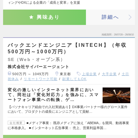
ィングやDXによる企業の「成長と変革」を支援
興味あり
詳細へ
掲載期間
26/07/28～26/08/10
バックエンドエンジニア【INTECH】（年収
500万円～1000万円）
SE（Web・オープン系）
株式会社サイバーエージェント
500万円 ～ 1049万円
東京都
上場企業
大手企業
土日
祝休み
リモートワーク可能
副業してもOK
変化の激しいインターネット業界におい
て、同社は「変化対応力」を強みに、スマ
ートフォン事業への転換、ゲ…
【パソナキャリア経由での入社実績あり】DX事業パートナー様のグロース案件
において、プロダクトの成長にエンジニアとして貢献…
■メディア事業： 既存メディアに加え「ABEMA」を開局、動画事業
会社概要
に本格参入。 ■インターネット広告事業： 売上、営業利益率国…