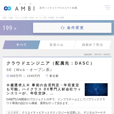
若手ハイキャリアのスカウト転職
広告・出版・マスコミのSE（Web・オープン系）の転職・求人情報
199
条件変更
件
すべて
新着のみ
掲載終了間近
掲載期間
26/07/29～26/08/31
クラウドエンジニア（配属先：DASC）
SE（Web・オープン系）
600万円 ～ 1549万円
東京都
※厳選求人※ 事前の合否判定・年収査定
も可能。ハイクラス DX専門人材会社ウィ
ンスリーが、年収交渉、…
DA部門のAI開発のプロジェクトの中で、インフラチームとしてパブリッククラ
ウド環境の設計から構築、運用を行って頂きます。…
クリエイティビティとテクノロジーを活用した、デジタルマーケテ
会社概要