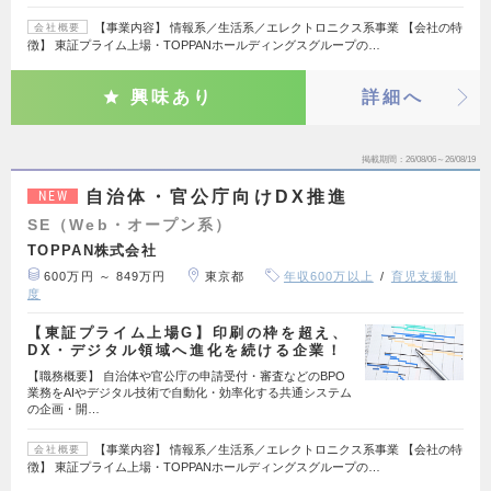
【事業内容】 情報系／生活系／エレクトロニクス系事業 【会社の特
会社概要
徴】 東証プライム上場・TOPPANホールディングスグループの…
興味あり
詳細へ
掲載期間
26/08/06～26/08/19
自治体・官公庁向けDX推進
NEW
SE（Web・オープン系）
TOPPAN株式会社
600万円 ～ 849万円
東京都
年収600万以上
育児支援制
度
【東証プライム上場G】印刷の枠を超え、
DX・デジタル領域へ進化を続ける企業！
【職務概要】 自治体や官公庁の申請受付・審査などのBPO
業務をAIやデジタル技術で自動化・効率化する共通システム
の企画・開…
【事業内容】 情報系／生活系／エレクトロニクス系事業 【会社の特
会社概要
徴】 東証プライム上場・TOPPANホールディングスグループの…