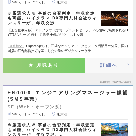
500万円 ～ 799万円
東京都
※厳選求人※ 事前の合否判定・年収査定
も可能。ハイクラス DX専門人材会社ウィ
ンスリーが、年収交渉、…
【主な仕事内容】 アドフラウド対策・ブランドセーフティの領域で展開されるH
YTRAシリーズでは、月間数十億のリクエストを処…
Supershipでは、正確なキャリアデータとデータ利活用の知見、国内
会社概要
屈指の広告配信技術を基にした企業のデジタルマーケテ…
興味あり
詳細へ
掲載期間
26/07/29～26/08/31
EN0008_エンジニアリングマネージャー候補
(SMS事業)
SE（Web・オープン系）
500万円 ～ 799万円
東京都
※厳選求人※ 事前の合否判定・年収査定
も可能。ハイクラス DX専門人材会社ウィ
ンスリーが、年収交渉、…