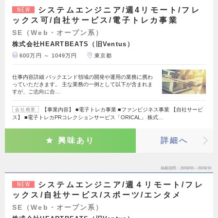
システムエンジニア/週4リモート/フレ
NEW
ックス可/自社サービス/電子トレカ事業
SE（Web・オープン系）
株式会社HEARTBEATS（旧Ventus）
600万円 ～ 1049万円
東京都
仕事内容詳細 バックエンド領域の開発や運用の業務に携わ
っていただきます。 主な業務の一例として以下が含まれま
すが、ご志向に合…
【事業内容】 ■電子トレカ事業 ■ファンビジネス事業 【自社サービ
会社概要
ス】 ■電子トレカPRコレクションサービス「ORICAL」 株式…
興味あり
詳細へ
掲載期間
26/08/06～26/08/19
システムエンジニア/週４リモート/フレ
NEW
ックス/自社サービス/スポーツ/エンタメ
SE（Web・オープン系）