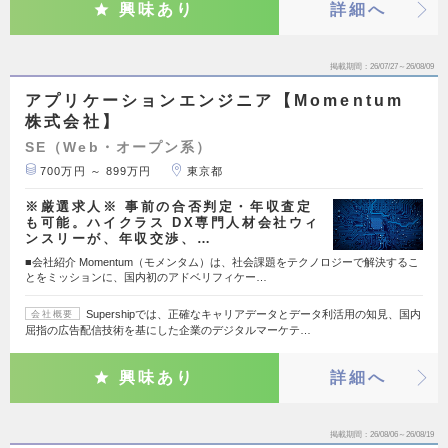
興味あり
詳細へ
掲載期間
26/07/27～26/08/09
アプリケーションエンジニア【Momentum
株式会社】
SE（Web・オープン系）
700万円 ～ 899万円
東京都
※厳選求人※ 事前の合否判定・年収査定
も可能。ハイクラス DX専門人材会社ウィ
ンスリーが、年収交渉、…
■会社紹介 Momentum（モメンタム）は、社会課題をテクノロジーで解決するこ
とをミッションに、国内初のアドベリフィケー…
Supershipでは、正確なキャリアデータとデータ利活用の知見、国内
会社概要
屈指の広告配信技術を基にした企業のデジタルマーケテ…
興味あり
詳細へ
掲載期間
26/08/06～26/08/19