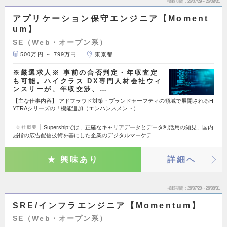
掲載期間
26/07/29～26/08/31
アプリケーション保守エンジニア【Moment
um】
SE（Web・オープン系）
500万円 ～ 799万円
東京都
※厳選求人※ 事前の合否判定・年収査定
も可能。ハイクラス DX専門人材会社ウィ
ンスリーが、年収交渉、…
【主な仕事内容】 アドフラウド対策・ブランドセーフティの領域で展開されるH
YTRAシリーズの「機能追加（エンハンスメント）…
Supershipでは、正確なキャリアデータとデータ利活用の知見、国内
会社概要
屈指の広告配信技術を基にした企業のデジタルマーケテ…
興味あり
詳細へ
掲載期間
26/07/29～26/08/31
SRE/インフラエンジニア【Momentum】
SE（Web・オープン系）