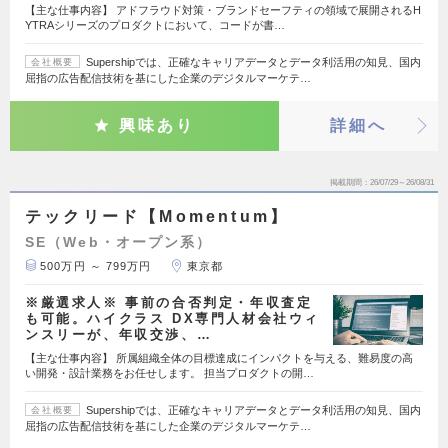
【主な仕事内容】 アドフラウド対策・ブランドセーフティの領域で展開されるH
YTRAシリーズのプロダクトにおいて、コードが書…
Supershipでは、正確なキャリアデータとデータ利活用の知見、国内
会社概要
屈指の広告配信技術を基にした企業のデジタルマーケテ…
興味あり
詳細へ
掲載期間
26/07/29～26/08/31
テックリード【Momentum】
SE（Web・オープン系）
500万円 ～ 799万円
東京都
※厳選求人※ 事前の合否判定・年収査定
も可能。ハイクラス DX専門人材会社ウィ
ンスリーが、年収交渉、…
【主な仕事内容】 所属組織全体の目標達成にインパクトを与える、難易度の高
い開発・設計業務をお任せします。 担当プロダクトの開…
Supershipでは、正確なキャリアデータとデータ利活用の知見、国内
会社概要
屈指の広告配信技術を基にした企業のデジタルマーケテ…