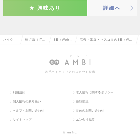
興味あり
詳細へ
ハイクラ
技術系（IT・
SE（Web・
広告・出版・マスコミのSE（We
ス求人TO
Web・通信
オープン
b・オープン系）の転職・求人情報
P
系）
系）
一覧
若手ハイキャリアのスカウト転職
利用規約
求人情報に関するポリシー
個人情報の取り扱い
推奨環境
ヘルプ・お問い合わせ
参画のお問い合わせ
サイトマップ
エン会社概要
©
en Inc.