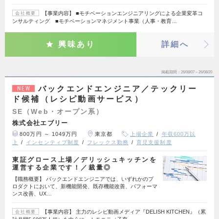
【事業内容】 ■モチベーションエンジニアリングによる企業変革コ
会社概要
ンサルティング ■モチベーションマネジメント事業（人事・教育…
興味あり
詳細へ
掲載期間
26/08/07～26/08/20
バックエンドエンジニア／テックリー
NEW
ド候補（レシピ動画サービス）
SE（Web・オープン系）
株式会社エブリー
800万円 ～ 1049万円
東京都
上場企業
年収600万以
上
インセンティブ制度
フレックス勤務
育児支援制度
東証グロース上場／デリッシュキッチンを
運営する企業です！／裁量◎
【職務概要】 バックエンドエンジニアでは、いずれかのプ
ロダクトにおいて、新機能開発、既存機能改善、パフォーマ
ンス改善、UX…
【事業内容】 主力のレシピ動画メディア『DELISH KITCHEN』（累
会社概要