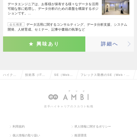
データエンジニアは、お客様が保有する様々なデータを活用
可能な形に処理し、データ分析のための基盤を構築するポジ
ションです。…
データ活用に関するコンサルティング、データ分析支援、システム
会社概要
開発、人材育成、セミナー、記事や書籍の執筆など
興味あり
詳細へ
ハイクラ
技術系（IT・
SE（Web・
フレックス勤務のSE（Web・オ
ス求人TO
Web・通信
オープン
ープン系）の転職・求人情報一覧
P
系）
系）
若手ハイキャリアのスカウト転職
利用規約
求人情報に関するポリシー
個人情報の取り扱い
推奨環境