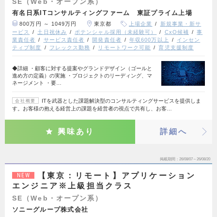
SE（Web・オープン系）
有名日系ITコンサルティングファーム 東証プライム上場
800万円 ～ 1049万円
東京都
上場企業
新規事業・新サ
ービス
土日祝休み
ポテンシャル採用（未経験可）
CxO候補
事
業責任者
サービス責任者
開発責任者
年収600万以上
インセン
ティブ制度
フレックス勤務
リモートワーク可能
育児支援制度
◆詳細 ・顧客に対する提案やグランドデザイン（ゴールと
進め方の定義）の実施 ・プロジェクトのリーディング、マ
ネージメント ・要…
ITを武器とした課題解決型のコンサルティングサービスを提供しま
会社概要
す。お客様の抱える経営上の課題を経営者の視点で共有し、お客…
興味あり
詳細へ
掲載期間
26/08/07～26/08/20
【東京：リモート】アプリケーション
NEW
エンジニア※上級担当クラス
SE（Web・オープン系）
ソニーグループ株式会社