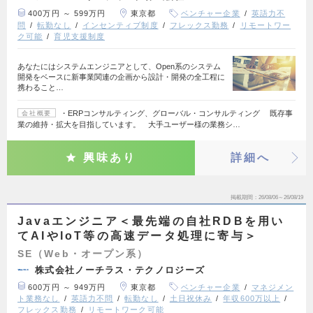
400万円 ～ 599万円
東京都
ベンチャー企業
英語力不
問
転勤なし
インセンティブ制度
フレックス勤務
リモートワー
ク可能
育児支援制度
あなたにはシステムエンジニアとして、Open系のシステム
開発をベースに新事業関連の企画から設計・開発の全工程に
携わること…
・ERPコンサルティング、グローバル・コンサルティング 既存事
会社概要
業の維持・拡大を目指しています。 大手ユーザー様の業務シ…
興味あり
詳細へ
掲載期間
26/08/06～26/08/19
Javaエンジニア＜最先端の自社RDBを用い
てAIやIoT等の高速データ処理に寄与＞
SE（Web・オープン系）
株式会社ノーチラス・テクノロジーズ
600万円 ～ 949万円
東京都
ベンチャー企業
マネジメン
ト業務なし
英語力不問
転勤なし
土日祝休み
年収600万以上
フレックス勤務
リモートワーク可能