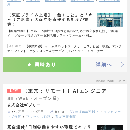
務
【東証プライム上場】「働くこと」と「キ
ャリア形成」の両立を応援する制度が充
実！
【組織の役割】 グループ横断のDX推進と実行のために設立された新しい組織
で、 グループ共通のデータ利活用プラットフォームや 同…
【事業内容】 ゲーム＆ネットワークサービス、音楽、映画、エンタ
会社概要
テインメント・テクノロジー＆サービス（モバイル・コミュニケー…
興味あり
詳細へ
掲載期間
26/08/07～26/08/20
【東京：リモート】AIエンジニア
NEW
SE（Web・オープン系）
株式会社ギブリー
750万円 ～ 949万円
東京都
年収600万以上
インセンテ
ィブ制度
フレックス勤務
育児支援制度
完全週休2日制◎働きやすい環境でキャリ