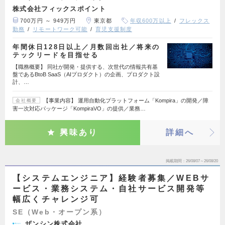
株式会社フィックスポイント
700万円 ～ 949万円
東京都
年収600万以上
フレックス
勤務
リモートワーク可能
育児支援制度
年間休日128日以上／月数回出社／将来の
テックリードを目指せる
【職務概要】 同社が開発・提供する、次世代の情報共有基
盤であるBtoB SaaS（AIプロダクト）の企画、プロダクト設
計、…
【事業内容】 運用自動化プラットフォーム「Kompira」の開発／障
会社概要
害一次対応パッケージ「KompiraVO」の提供／業務…
興味あり
詳細へ
掲載期間
26/08/07～26/08/20
【システムエンジニア】経験者募集／WEBサ
ービス・業務システム・自社サービス開発等
幅広くチャレンジ可
SE（Web・オープン系）
ザンシン株式会社