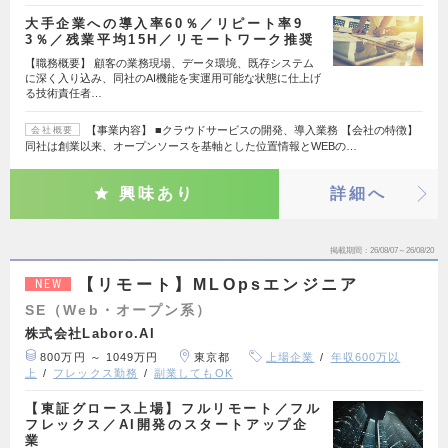
大手企業への導入率60％／リピート率9
3％／残業平均15H／リモートワーク推奨
【職務概要】 顧客の業務現場、データ環境、既存システム
に深く入り込み、同社のAI機能を実運用可能な状態に仕上げ
る技術責任者…
【事業内容】 ■クラウドサービスの開発、導入業務 【会社の特徴】
会社概要
同社は創業以来、オープンソースを基軸とした位置情報とWEBの…
興味あり
詳細へ
掲載期間
26/08/07～26/08/20
【リモート】MLOpsエンジニア
NEW
SE（Web・オープン系）
株式会社Laboro.AI
800万円 ～ 1049万円
東京都
上場企業
年収600万以
上
フレックス勤務
副業してもOK
【東証グロース上場】フルリモート／フル
フレックス／AI開発のスタートアップ企
業