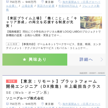
750万円 ～ 949万円
東京都
海外展開あり（日系グローバ
ル企業）
上場企業
英語力が必要
年収600万以上
フレックス勤
務
【東証プライム上場】「働くこと」と「キ
ャリア形成」の両立を応援する制度が充
実！
【職務概要】 同社にて小学生向けデジタル教材 LOGIQ LABOのプロジェクトで
新機能の提案・企画から開発・実装までオー…
【事業内容】 ゲーム＆ネットワークサービス、音楽、映画、エンタ
会社概要
テインメント・テクノロジー＆サービス（モバイル・コミュニケー…
興味あり
詳細へ
掲載期間
26/08/07～26/08/20
【東京：リモート】プラットフォーム
NEW
開発エンジニア（DX推進）※上級担当クラス
SE（Web・オープン系）
ソニーグループ株式会社
750万円 ～ 949万円
東京都
海外展開あり（日系グローバ
ル企業）
上場企業
英語力が必要
年収600万以上
フレックス勤