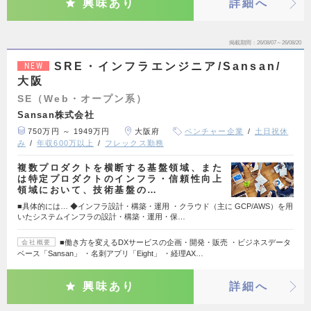
興味あり
詳細へ
掲載期間
26/08/07～26/08/20
SRE・インフラエンジニア/Sansan/
NEW
大阪
SE（Web・オープン系）
Sansan株式会社
750万円 ～ 1949万円
大阪府
ベンチャー企業
土日祝休
み
年収600万以上
フレックス勤務
複数プロダクトを横断する基盤領域、また
は特定プロダクトのインフラ・信頼性向上
領域において、技術基盤の…
■具体的には… ◆インフラ設計・構築・運用 ・クラウド（主に GCP/AWS）を用
いたシステムインフラの設計・構築・運用・保…
■働き方を変えるDXサービスの企画・開発・販売 ・ビジネスデータ
会社概要
ベース「Sansan」 ・名刺アプリ「Eight」 ・経理AX…
興味あり
詳細へ