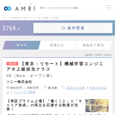
若手ハイキャリアのスカウト転職
フレックス勤務のSE（Web・オープン系）の転職・求人情報
2769
条件変更
件
すべて
新着のみ
掲載終了間近
掲載期間
26/08/07～26/08/20
【東京：リモート】機械学習エンジニ
NEW
ア※上級担当クラス
SE（Web・オープン系）
ソニー株式会社
800万円 ～ 999万円
東京都
英語力が必要
年収600万以
上
フレックス勤務
【東証プライム上場】「働くこと」と「キ
ャリア形成」の両立を応援する制度が充
実！