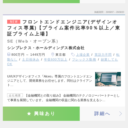
掲載期間
26/08/07～26/08/20
フロントエンドエンジニア(デザインオ
NEW
フィス専属)【プライム案件比率90％以上／東
証プライム上場】
SE（Web・オープン系）
シンプレクス・ホールディングス株式会社
800万円 ～ 1449万円
東京都
上場企業
英語力不問
転
勤なし
土日祝休み
年収600万以上
フレックス勤務
副業しても
OK
UI/UXデザインオフィス『Alceo』専属のフロントエンドエン
ジニアとして、開発業務をお任せします。同社はクライアン
ト…
【金融機関との取り組み】 金融機関のテクノロジーパートナーとし
会社概要
て事業を展開しています。 金融機関の収益に関わる業務を支えるシ…
興味あり
詳細へ