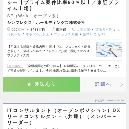
シー【プライム案件比率90％以上／東証プラ
イム上場】
SE（Web・オープン系）
シンプレクス・ホールディングス株式会社
800万円 ～ 2499万円
東京都
上場企業
英語力不問
土
日祝休み
年収600万以上
フレックス勤務
副業してもOK
【所属する組織と業務内容】 同社では、プロジェクト配属
と並して、全社レベルでソフトウェア技術に関してのベスト
プラクティス共…
【金融機関との取り組み】 金融機関のテクノロジーパートナーとし
会社概要
て事業を展開しています。 金融機関の収益に関わる業務を支えるシ…
興味あり
詳細へ
掲載期間
26/08/07～26/08/20
ITコンサルタント（オープンポジション）DX
リードコンサルタント（共通）（メンバー～
リーダー）