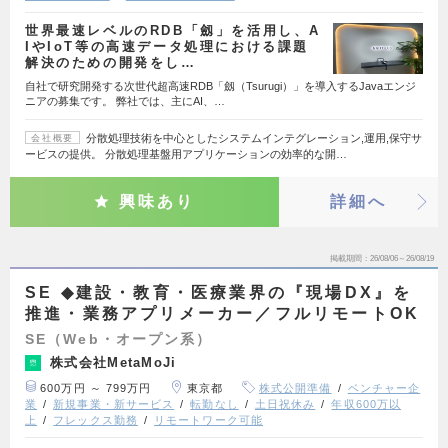
世界最速レベルのRDB「劔」を活用し、A
IやIoT等の高速データ処理における課題
解決のための開発をし…
自社で研究開発する次世代超高速RDB「劔（Tsurugi）」を導入するJavaエンジ
ニアの募集です。 弊社では、主にAI、…
分散処理技術を中心としたシステムインテグレーション,運用,保守サ
会社概要
ービスの提供。 分散処理基盤用アプリケーションの効率的な開…
興味あり
詳細へ
掲載期間
26/08/06～26/08/19
SE ◆建設・教育・医療業界の『現場DX』を
推進・業務アプリメーカー／フルリモートOK
SE（Web・オープン系）
株式会社MetaMoJi
600万円 ～ 799万円
東京都
株式公開準備
ベンチャー企
業
新規事業・新サービス
転勤なし
土日祝休み
年収600万以
上
フレックス勤務
リモートワーク可能