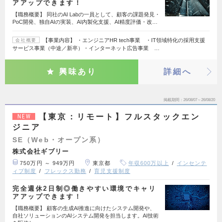
アアップできます！
【職務概要】 同社のAI Labの一員として、顧客の課題発見・
PoC開発、独自AIの実装、AI内製化支援、AI精度評価・改…
【事業内容】 ・エンジニアHR tech事業 ・IT領域特化の採用支援
会社概要
サービス事業（中途／新卒）・インターネット広告事業 …
興味あり
詳細へ
掲載期間
26/08/07～26/08/20
【東京：リモート】フルスタックエン
NEW
ジニア
SE（Web・オープン系）
株式会社ギブリー
750万円 ～ 949万円
東京都
年収600万以上
インセンテ
ィブ制度
フレックス勤務
育児支援制度
完全週休2日制◎働きやすい環境でキャリ
アアップできます！
【職務概要】 顧客の生成AI推進に向けたシステム開発や、
自社ソリューションのAIシステム開発を担当します。AI技術