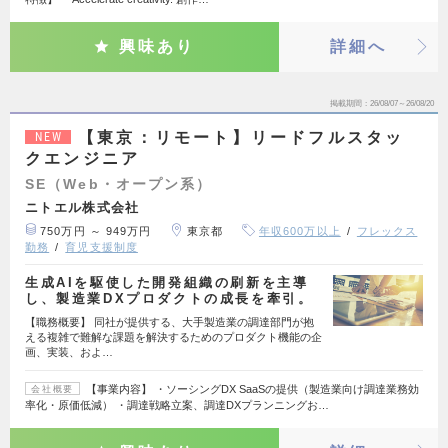
興味あり
詳細へ
掲載期間
26/08/07～26/08/20
【東京：リモート】リードフルスタッ
NEW
クエンジニア
SE（Web・オープン系）
ニトエル株式会社
750万円 ～ 949万円
東京都
年収600万以上
フレックス
勤務
育児支援制度
生成AIを駆使した開発組織の刷新を主導
し、製造業DXプロダクトの成長を牽引。
【職務概要】 同社が提供する、大手製造業の調達部門が抱
える複雑で難解な課題を解決するためのプロダクト機能の企
画、実装、およ…
【事業内容】 ・ソーシングDX SaaSの提供（製造業向け調達業務効
会社概要
率化・原価低減） ・調達戦略立案、調達DXプランニングお…