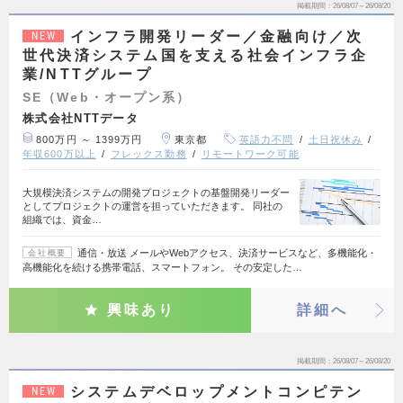
掲載期間
26/08/07～26/08/20
インフラ開発リーダー／金融向け／次
NEW
世代決済システム国を支える社会インフラ企
業/NTTグループ
SE（Web・オープン系）
株式会社NTTデータ
800万円 ～ 1399万円
東京都
英語力不問
土日祝休み
年収600万以上
フレックス勤務
リモートワーク可能
大規模決済システムの開発プロジェクトの基盤開発リーダー
としてプロジェクトの運営を担っていただきます。 同社の
組織では、資金…
通信・放送 メールやWebアクセス、決済サービスなど、多機能化・
会社概要
高機能化を続ける携帯電話、スマートフォン。 その安定した…
興味あり
詳細へ
掲載期間
26/08/07～26/08/20
システムデベロップメントコンピテン
NEW