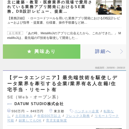
主に建築・教育・医療業界の現場で愛用さ
れている業務アプリ開発におけるSE業
務。DB設計レビュー、提案…
【業務詳細】 ・ローコードツールを用いた業務アプリ開発におけるDB設計レビ
ューおよび指導 ・提案書、仕様書、操作手順書など納…
「あの時、MetaMoJiのアプリに出会えたから、これができた。」 M
会社概要
etaMoJiは、最先端のIT技術を駆使して開発した…
興味あり
詳細へ
掲載期間
26/08/06～26/08/19
【データエンジニア】最先端技術を駆使しデ
ータ業界を牽引する企業/業界有名人在籍/住
宅手当・リモート有
SE（Web・オープン系）
DATUM STUDIO株式会社
550万円 ～ 849万円
東京都
ベンチャー企業
転勤な
し
土日祝休み
年収600万以上
フレックス勤務
リモートワーク
可能
副業してもOK
育児支援制度