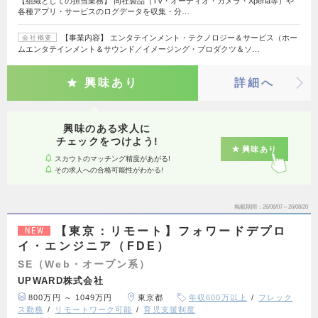
【組織としての担当業務】 同社製品（TV・オーディオ・カメラ・Xperia等）や
各種アプリ・サービスのログデータを収集・分…
【事業内容】 エンタテインメント・テクノロジー＆サービス（ホー
会社概要
ムエンタテインメント＆サウンド／イメージング・プロダクツ＆ソ…
興味あり
詳細へ
興味のある求人に
チェックをつけよう!
興味あり
スカウトのマッチング精度があがる!
その求人への合格可能性がわかる!
掲載期間
26/08/07～26/08/20
【東京：リモート】フォワードデプロ
NEW
イ・エンジニア（FDE）
SE（Web・オープン系）
UPWARD株式会社
800万円 ～ 1049万円
東京都
年収600万以上
フレック
ス勤務
リモートワーク可能
育児支援制度