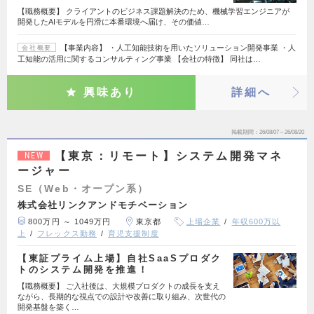
【職務概要】 クライアントのビジネス課題解決のため、機械学習エンジニアが
開発したAIモデルを円滑に本番環境へ届け、その価値…
【事業内容】 ・人工知能技術を用いたソリューション開発事業 ・人
会社概要
工知能の活用に関するコンサルティング事業 【会社の特徴】 同社は…
興味あり
詳細へ
掲載期間
26/08/07～26/08/20
【東京：リモート】システム開発マネ
NEW
ージャー
SE（Web・オープン系）
株式会社リンクアンドモチベーション
800万円 ～ 1049万円
東京都
上場企業
年収600万以
上
フレックス勤務
育児支援制度
【東証プライム上場】自社SaaSプロダク
トのシステム開発を推進！
【職務概要】 ご入社後は、大規模プロダクトの成長を支え
ながら、長期的な視点での設計や改善に取り組み、次世代の
開発基盤を築く…