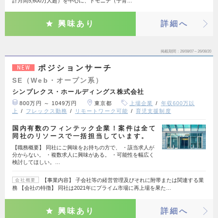
計月間5,600万人超）を中心に、トモニテ（子育…
興味あり
詳細へ
掲載期間
26/08/07～26/08/20
ポジションサーチ
NEW
SE（Web・オープン系）
シンプレクス・ホールディングス株式会社
800万円 ～ 1049万円
東京都
上場企業
年収600万以
上
フレックス勤務
リモートワーク可能
育児支援制度
国内有数のフィンテック企業！案件は全て
同社のリソースで一括担当しています。
【職務概要】 同社にご興味をお持ちの方で、 ・該当求人が
分からない。 ・複数求人に興味がある。 ・可能性を幅広く
検討してほしい。…
【事業内容】 子会社等の経営管理及びそれに附帯または関連する業
会社概要
務 【会社の特徴】 同社は2021年にプライム市場に再上場を果た…
興味あり
詳細へ