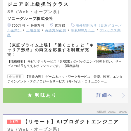
ジニア※上級担当クラス
SE（Web・オープン系）
ソニーグループ株式会社
700万円 ～ 949万円
東京都
海外展開あり（日系グローバ
ル企業）
上場企業
英語力が必要
年収600万以上
フレックス勤
務
【東証プライム上場】「働くこと」と「キ
ャリア形成」の両立を応援する制度が充
実！
【職務概要】 モビリティサービス「S.RIDE」のバックエンド開発を担い、サー
ビスの成長を支えるポジションです。 【職務詳細…
【事業内容】 ゲーム＆ネットワークサービス、音楽、映画、エンタ
会社概要
テインメント・テクノロジー＆サービス（モバイル・コミュニケー…
興味あり
詳細へ
掲載期間
26/08/07～26/08/20
【リモート】AIプロダクトエンジニア
NEW
SE（Web・オープン系）