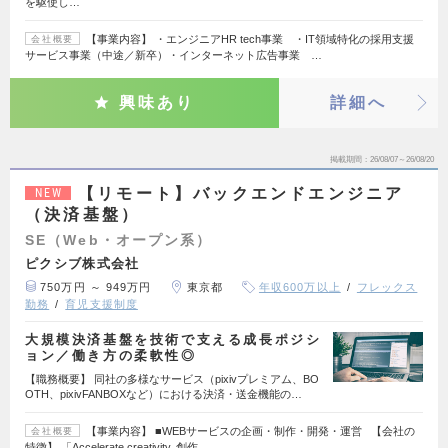
を駆使し…
【事業内容】 ・エンジニアHR tech事業 ・IT領域特化の採用支援
会社概要
サービス事業（中途／新卒）・インターネット広告事業 …
興味あり
詳細へ
掲載期間
26/08/07～26/08/20
【リモート】バックエンドエンジニア
NEW
（決済基盤）
SE（Web・オープン系）
ピクシブ株式会社
750万円 ～ 949万円
東京都
年収600万以上
フレックス
勤務
育児支援制度
大規模決済基盤を技術で支える成長ポジシ
ョン／働き方の柔軟性◎
【職務概要】 同社の多様なサービス（pixivプレミアム、BO
OTH、pixivFANBOXなど）における決済・送金機能の…
【事業内容】 ■WEBサービスの企画・制作・開発・運営 【会社の
会社概要
特徴】 「Accelerate creativity. 創作…