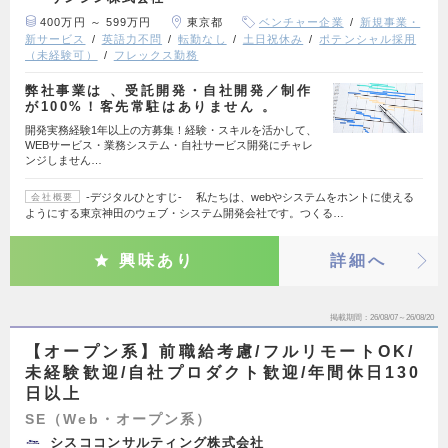
400万円 ～ 599万円
東京都
ベンチャー企業
新規事業・
新サービス
英語力不問
転勤なし
土日祝休み
ポテンシャル採用
（未経験可）
フレックス勤務
弊社事業は 、受託開発・⾃社開発／制作
が100%！客先常駐はありません 。
開発実務経験1年以上の方募集！経験・スキルを活かして、
WEBサービス・業務システム・自社サービス開発にチャレ
ンジしません…
‐デジタルひとすじ‐ 私たちは、webやシステムをホントに使える
会社概要
ようにする東京神田のウェブ・システム開発会社です。つくる…
興味あり
詳細へ
掲載期間
26/08/07～26/08/20
【オープン系】前職給考慮/フルリモートOK/
未経験歓迎/自社プロダクト歓迎/年間休日130
日以上
SE（Web・オープン系）
シスココンサルティング株式会社