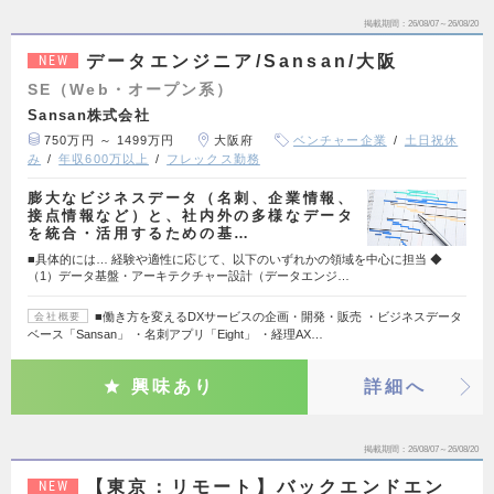
掲載期間
26/08/07～26/08/20
データエンジニア/Sansan/大阪
NEW
SE（Web・オープン系）
Sansan株式会社
750万円 ～ 1499万円
大阪府
ベンチャー企業
土日祝休
み
年収600万以上
フレックス勤務
膨大なビジネスデータ（名刺、企業情報、
接点情報など）と、社内外の多様なデータ
を統合・活用するための基…
■具体的には… 経験や適性に応じて、以下のいずれかの領域を中心に担当 ◆
（1）データ基盤・アーキテクチャー設計（データエンジ…
■働き方を変えるDXサービスの企画・開発・販売 ・ビジネスデータ
会社概要
ベース「Sansan」 ・名刺アプリ「Eight」 ・経理AX…
興味あり
詳細へ
掲載期間
26/08/07～26/08/20
【東京：リモート】バックエンドエン
NEW