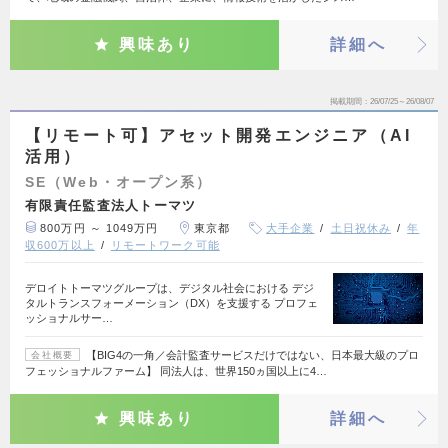
興味あり
詳細へ
掲載期間
26/07/25～26/08/07
【リモート可】アセット開発エンジニア（AI
活用）
SE（Web・オープン系）
有限責任監査法人トーマツ
800万円 ～ 1049万円
東京都
大手企業
土日祝休み
年
収600万以上
リモートワーク可能
デロイトトーマツグループは、デジタル社会における デジ
タルトランスフォーメーション（DX）を支援する プロフェ
ッショナルサー…
【BIG4の一角／会計監査サービスだけではない、日本最大級のプロ
会社概要
フェッショナルファーム】 同法人は、世界150ヵ国以上に4…
興味あり
詳細へ