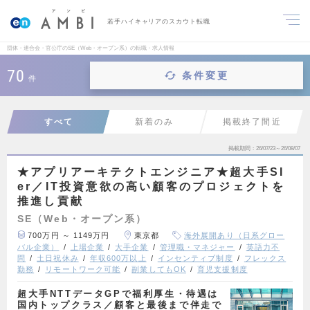
若手ハイキャリアのスカウト転職
団体・連合会・官公庁のSE（Web・オープン系）の転職・求人情報
70
条件変更
件
すべて
新着のみ
掲載終了間近
掲載期間
26/07/23～26/08/07
★アプリアーキテクトエンジニア★超大手SI
er／IT投資意欲の高い顧客のプロジェクトを
推進し貢献
SE（Web・オープン系）
700万円 ～ 1149万円
東京都
海外展開あり（日系グロー
バル企業）
上場企業
大手企業
管理職・マネジャー
英語力不
問
土日祝休み
年収600万以上
インセンティブ制度
フレックス
勤務
リモートワーク可能
副業してもOK
育児支援制度
超大手NTTデータGPで福利厚生・待遇は
国内トップクラス／顧客と最後まで伴走で