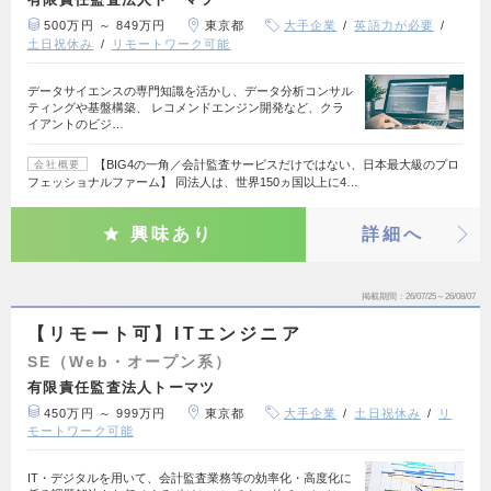
500万円 ～ 849万円
東京都
大手企業
英語力が必要
土日祝休み
リモートワーク可能
データサイエンスの専門知識を活かし、データ分析コンサル
ティングや基盤構築、 レコメンドエンジン開発など、クラ
イアントのビジ…
【BIG4の一角／会計監査サービスだけではない、日本最大級のプロ
会社概要
フェッショナルファーム】 同法人は、世界150ヵ国以上に4…
興味あり
詳細へ
掲載期間
26/07/25～26/08/07
【リモート可】ITエンジニア
SE（Web・オープン系）
有限責任監査法人トーマツ
450万円 ～ 999万円
東京都
大手企業
土日祝休み
リ
モートワーク可能
IT・デジタルを用いて、会計監査業務等の効率化・高度化に