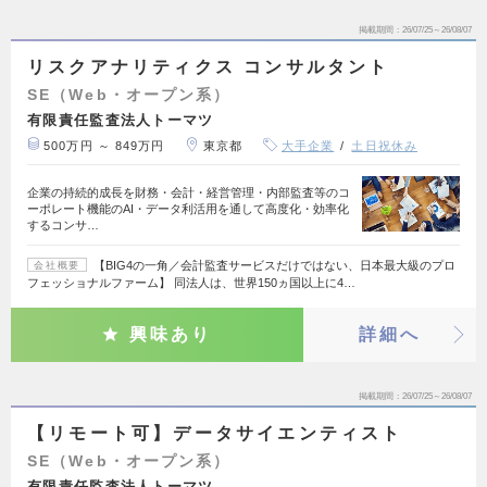
掲載期間
26/07/25～26/08/07
リスクアナリティクス コンサルタント
SE（Web・オープン系）
有限責任監査法人トーマツ
500万円 ～ 849万円
東京都
大手企業
土日祝休み
企業の持続的成長を財務・会計・経営管理・内部監査等のコ
ーポレート機能のAI・データ利活用を通して高度化・効率化
するコンサ…
【BIG4の一角／会計監査サービスだけではない、日本最大級のプロ
会社概要
フェッショナルファーム】 同法人は、世界150ヵ国以上に4…
興味あり
詳細へ
掲載期間
26/07/25～26/08/07
【リモート可】データサイエンティスト
SE（Web・オープン系）
有限責任監査法人トーマツ