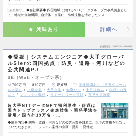
◆会社概要◆ 四国地域におけるNTTデータグループの事業拠点とし
会社概要
て、地域の金融機関、自治体、企業に、情報技術を活かしたシス…
興味あり
詳細へ
掲載期間
26/07/22～26/08/06
◆愛媛｜システムエンジニア◆大手グローバ
ルSierの四国拠点｜防災・道路・河川などの
公共関連PJ
SE（Web・オープン系）
700万円 ～ 849万円
愛媛県
海外展開あり（日系グローバ
ル企業）
上場企業
大手企業
転勤なし
土日祝休み
年収600万
以上
フレックス勤務
リモートワーク可能
育児支援制度
超大手NTTデータGPで福利厚生・待遇は
国内トップクラス／先進技術・開発手法を
活用／国内外19万名・…
◆業務内容◆ 防災・道路・河川などの公共分野を対象に、以下の業務を担当し
ていただきます。 ・システム案件の企画・提案 ・要件定…