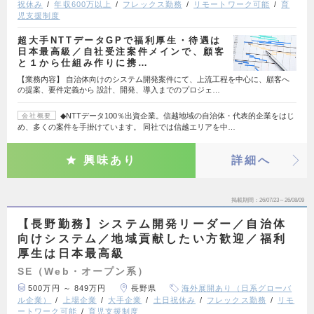
祝休み
年収600万以上
フレックス勤務
リモートワーク可能
育
児支援制度
超大手NTTデータGPで福利厚生・待遇は
日本最高級／自社受注案件メインで、顧客
と１から仕組み作りに携…
【業務内容】 自治体向けのシステム開発案件にて、上流工程を中心に、顧客へ
の提案、要件定義から 設計、開発、導入までのプロジェ…
◆NTTデータ100％出資企業。信越地域の自治体・代表的企業をはじ
会社概要
め、多くの案件を手掛けています。 同社では信越エリアを中…
興味あり
詳細へ
掲載期間
26/07/23～26/08/09
【長野勤務】システム開発リーダー／自治体
向けシステム／地域貢献したい方歓迎／福利
厚生は日本最高級
SE（Web・オープン系）
500万円 ～ 849万円
長野県
海外展開あり（日系グローバ
ル企業）
上場企業
大手企業
土日祝休み
フレックス勤務
リモ
ートワーク可能
育児支援制度