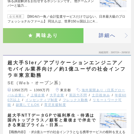
係る課題解決をお任せするポジションです。 他チームメン
バーと協力…
【BIG4の一角／会計監査サービスだけではない、日本最大級のプロ
会社概要
フェッショナルファーム】 同法人は、世界150ヵ国以上に4…
興味あり
詳細へ
掲載期間
26/07/24～26/08/10
超大手SIer／アプリケーションエンジニア／
モバイル業界向け／約1億ユーザの社会インフ
ラ※東京勤務
SE（Web・オープン系）
1350万円 ～ 1399万円
東京都
海外展開あり（日系グロー
バル企業）
上場企業
大手企業
英語力不問
土日祝休み
年収60
0万以上
インセンティブ制度
フレックス勤務
リモートワーク可
能
副業してもOK
育児支援制度
超大手NTTデータGPで福利厚生・待遇は
国内トップクラス／顧客と最後まで伴走で
きる東証プライム・日系…
【職務内容】 ・約1億ユーザの社会インフラとなる携帯サービスの根幹を支える