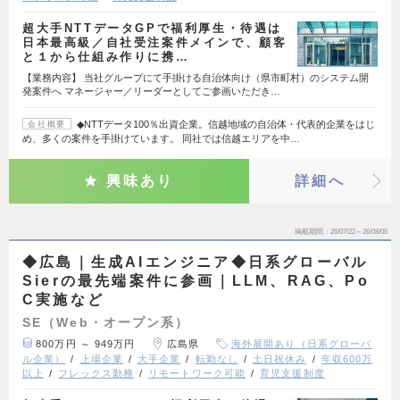
超大手NTTデータGPで福利厚生・待遇は
日本最高級／自社受注案件メインで、顧客
と１から仕組み作りに携…
【業務内容】 当社グループにて手掛ける自治体向け（県市町村）のシステム開
発案件へ マネージャー／リーダーとしてご参画いただき…
◆NTTデータ100％出資企業。信越地域の自治体・代表的企業をはじ
会社概要
め、多くの案件を手掛けています。 同社では信越エリアを中…
興味あり
詳細へ
掲載期間
26/07/22～26/08/06
◆広島｜生成AIエンジニア◆日系グローバル
Sierの最先端案件に参画｜LLM、RAG、Po
C実施など
SE（Web・オープン系）
800万円 ～ 949万円
広島県
海外展開あり（日系グローバ
ル企業）
上場企業
大手企業
転勤なし
土日祝休み
年収600万
以上
フレックス勤務
リモートワーク可能
育児支援制度