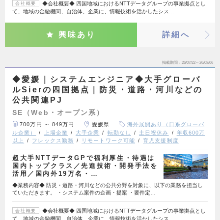
◆会社概要◆ 四国地域におけるNTTデータグループの事業拠点とし
会社概要
て、地域の金融機関、自治体、企業に、情報技術を活かしたシス…
興味あり
詳細へ
掲載期間
26/07/22～26/08/06
◆愛媛｜システムエンジニア◆大手グローバ
ルSierの四国拠点｜防災・道路・河川などの
公共関連PJ
SE（Web・オープン系）
700万円 ～ 849万円
愛媛県
海外展開あり（日系グローバ
ル企業）
上場企業
大手企業
転勤なし
土日祝休み
年収600万
以上
フレックス勤務
リモートワーク可能
育児支援制度
超大手NTTデータGPで福利厚生・待遇は
国内トップクラス／先進技術・開発手法を
活用／国内外19万名・…
◆業務内容◆ 防災・道路・河川などの公共分野を対象に、以下の業務を担当し
ていただきます。 ・システム案件の企画・提案 ・要件定…
◆会社概要◆ 四国地域におけるNTTデータグループの事業拠点とし
会社概要
て、地域の金融機関、自治体、企業に、情報技術を活かしたシス…