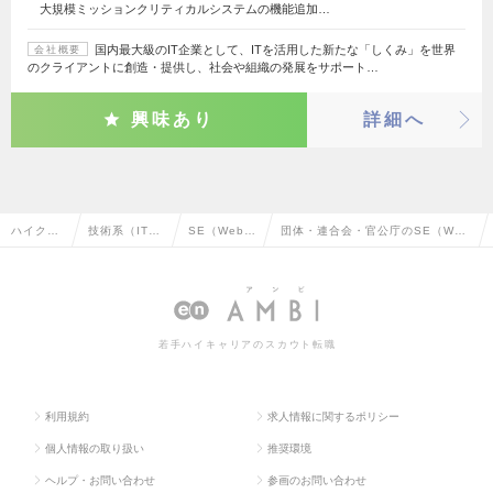
大規模ミッションクリティカルシステムの機能追加…
国内最大級のIT企業として、ITを活用した新たな「しくみ」を世界
会社概要
のクライアントに創造・提供し、社会や組織の発展をサポート…
興味あり
詳細へ
ハイクラ
技術系（IT・
SE（Web・
団体・連合会・官公庁のSE（We
ス求人TO
Web・通信
オープン
b・オープン系）の転職・求人情報
P
系）
系）
一覧
若手ハイキャリアのスカウト転職
利用規約
求人情報に関するポリシー
個人情報の取り扱い
推奨環境
ヘルプ・お問い合わせ
参画のお問い合わせ