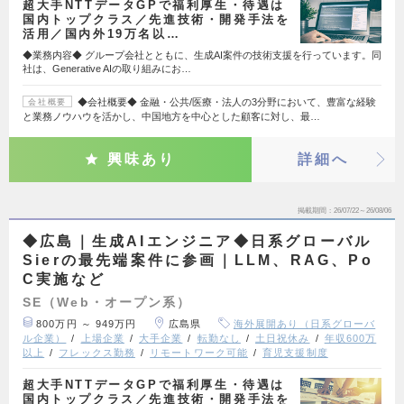
超大手NTTデータGPで福利厚生・待遇は
国内トップクラス／先進技術・開発手法を
活用／国内外19万名以…
◆業務内容◆ グループ会社とともに、生成AI案件の技術支援を行っています。同
社は、Generative AIの取り組みにお…
◆会社概要◆ 金融・公共/医療・法人の3分野において、豊富な経験
会社概要
と業務ノウハウを活かし、中国地方を中心とした顧客に対し、最…
興味あり
詳細へ
掲載期間
26/07/22～26/08/06
◆広島｜生成AIエンジニア◆日系グローバル
Sierの最先端案件に参画｜LLM、RAG、Po
C実施など
SE（Web・オープン系）
800万円 ～ 949万円
広島県
海外展開あり（日系グローバ
ル企業）
上場企業
大手企業
転勤なし
土日祝休み
年収600万
以上
フレックス勤務
リモートワーク可能
育児支援制度
超大手NTTデータGPで福利厚生・待遇は
国内トップクラス／先進技術・開発手法を