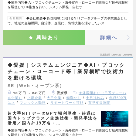
◆業務内容◆ AI・ブロックチェーン・海外案件・ローコード開発など最先端技術
を駆使してDX推進を行い、システム開発・自社サ…
◆会社概要◆ 四国地域におけるNTTデータグループの事業拠点とし
会社概要
て、地域の金融機関、自治体、企業に、情報技術を活かしたシス…
興味あり
詳細へ
掲載期間
26/07/22～26/08/06
◆愛媛｜システムエンジニア◆AI・ブロック
チェーン・ローコード等｜業界横断で技術力
を磨ける環境
SE（Web・オープン系）
700万円 ～ 849万円
愛媛県
海外展開あり（日系グローバ
ル企業）
上場企業
大手企業
転勤なし
土日祝休み
年収600万
以上
フレックス勤務
リモートワーク可能
育児支援制度
超大手NTTデータGPで福利厚生・待遇は
国内トップクラス／先進技術・開発手法を
活用／国内外19万名・…
◆業務内容◆ AI・ブロックチェーン・海外案件・ローコード開発など最先端技術
を駆使してDX推進を行い、システム開発・自社サ…