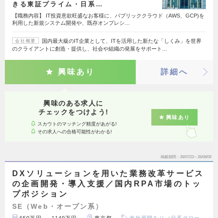
きる東証プライム・日系…
【職務内容】 IT投資意欲旺盛なお客様に、パブリッククラウド（AWS、GCP)を
利用した新規システム開発や、既存オンプレシ…
国内最大級のIT企業として、ITを活用した新たな「しくみ」を世界
会社概要
のクライアントに創造・提供し、社会や組織の発展をサポート…
興味あり
詳細へ
興味のある求人に
チェックをつけよう!
興味あり
スカウトのマッチング精度があがる!
その求人への合格可能性がわかる!
掲載期間
26/07/23～26/08/09
DXソリューションを用いた業務改革サービス
の企画開発・導入支援／国内RPA市場のトッ
プポジション
SE（Web・オープン系）
650万円 ～ 1149万円
東京都
海外展開あり（日系グロー