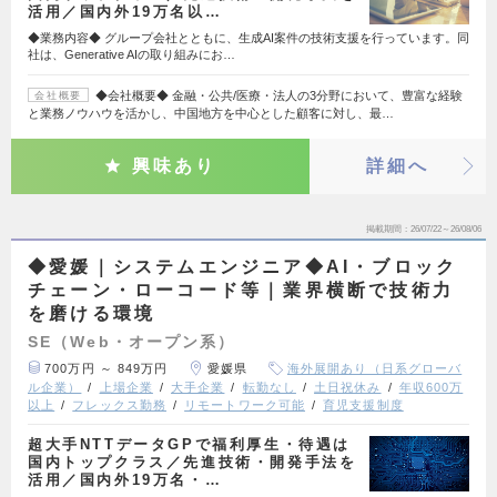
活用／国内外19万名以…
◆業務内容◆ グループ会社とともに、生成AI案件の技術支援を行っています。同
社は、Generative AIの取り組みにお…
◆会社概要◆ 金融・公共/医療・法人の3分野において、豊富な経験
会社概要
と業務ノウハウを活かし、中国地方を中心とした顧客に対し、最…
興味あり
詳細へ
掲載期間
26/07/22～26/08/06
◆愛媛｜システムエンジニア◆AI・ブロック
チェーン・ローコード等｜業界横断で技術力
を磨ける環境
SE（Web・オープン系）
700万円 ～ 849万円
愛媛県
海外展開あり（日系グローバ
ル企業）
上場企業
大手企業
転勤なし
土日祝休み
年収600万
以上
フレックス勤務
リモートワーク可能
育児支援制度
超大手NTTデータGPで福利厚生・待遇は
国内トップクラス／先進技術・開発手法を
活用／国内外19万名・…