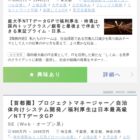
バル企業）
上場企業
大手企業
土日祝休み
フレックス勤務
リ
モートワーク可能
副業してもOK
育児支援制度
超大手NTTデータGPで福利厚生・待遇は
国内トップクラス／顧客と最後まで伴走で
きる東証プライム・日系…
【職務内容】 私たちのチームは、社会課題である労働人口減少を取り組みテー
マとして人々の仕事のやり方を変えて、より豊かな社会…
国内最大級のIT企業として、ITを活用した新たな「しくみ」を世界
会社概要
のクライアントに創造・提供し、社会や組織の発展をサポート…
興味あり
詳細へ
掲載期間
26/07/23～26/08/09
【首都圏】プロジェクトマネージャー／自治
体向けシステム開発／福利厚生は日本最高級
／NTTデータGP
SE（Web・オープン系）
600万円 ～ 1049万円
埼玉県、千葉県、東京都、神奈川県
海外展開あり（日系グローバル企業）
上場企業
大手企業
土日