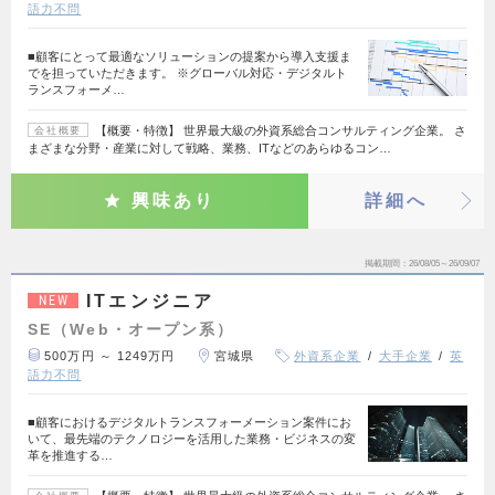
語力不問
■顧客にとって最適なソリューションの提案から導入支援ま
でを担っていただきます。 ※グローバル対応・デジタルト
ランスフォーメ…
【概要・特徴】 世界最大級の外資系総合コンサルティング企業。 さ
会社概要
まざまな分野・産業に対して戦略、業務、ITなどのあらゆるコン…
興味あり
詳細へ
掲載期間
26/08/05～26/09/07
ITエンジニア
NEW
SE（Web・オープン系）
500万円 ～ 1249万円
宮城県
外資系企業
大手企業
英
語力不問
■顧客におけるデジタルトランスフォーメーション案件にお
いて、最先端のテクノロジーを活用した業務・ビジネスの変
革を推進する…