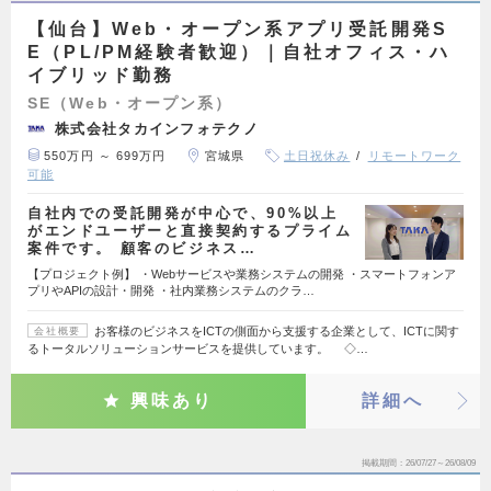
【仙台】Web・オープン系アプリ受託開発S
E（PL/PM経験者歓迎）｜自社オフィス・ハ
イブリッド勤務
SE（Web・オープン系）
株式会社タカインフォテクノ
550万円 ～ 699万円
宮城県
土日祝休み
リモートワーク
可能
自社内での受託開発が中心で、90%以上
がエンドユーザーと直接契約するプライム
案件です。 顧客のビジネス…
【プロジェクト例】 ・Webサービスや業務システムの開発 ・スマートフォンア
プリやAPIの設計・開発 ・社内業務システムのクラ…
お客様のビジネスをICTの側面から支援する企業として、ICTに関す
会社概要
るトータルソリューションサービスを提供しています。 ◇…
興味あり
詳細へ
掲載期間
26/07/27～26/08/09