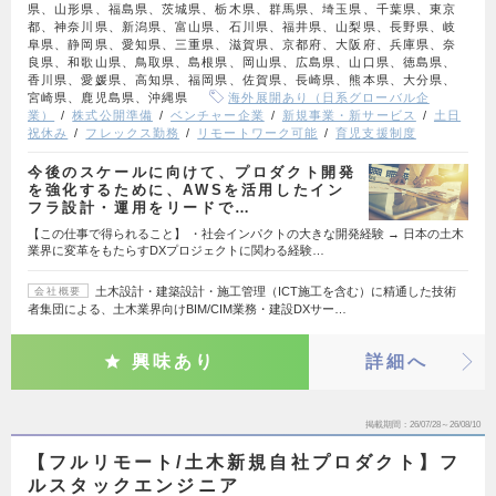
県、山形県、福島県、茨城県、栃木県、群馬県、埼玉県、千葉県、東京
都、神奈川県、新潟県、富山県、石川県、福井県、山梨県、長野県、岐
阜県、静岡県、愛知県、三重県、滋賀県、京都府、大阪府、兵庫県、奈
良県、和歌山県、鳥取県、島根県、岡山県、広島県、山口県、徳島県、
香川県、愛媛県、高知県、福岡県、佐賀県、長崎県、熊本県、大分県、
宮崎県、鹿児島県、沖縄県
海外展開あり（日系グローバル企
業）
株式公開準備
ベンチャー企業
新規事業・新サービス
土日
祝休み
フレックス勤務
リモートワーク可能
育児支援制度
今後のスケールに向けて、プロダクト開発
を強化するために、AWSを活用したイン
フラ設計・運用をリードで…
【この仕事で得られること】 ・社会インパクトの大きな開発経験 → 日本の土木
業界に変革をもたらすDXプロジェクトに関わる経験…
土木設計・建築設計・施工管理（ICT施工を含む）に精通した技術
会社概要
者集団による、土木業界向けBIM/CIM業務・建設DXサー…
興味あり
詳細へ
掲載期間
26/07/28～26/08/10
【フルリモート/土木新規自社プロダクト】フ
ルスタックエンジニア