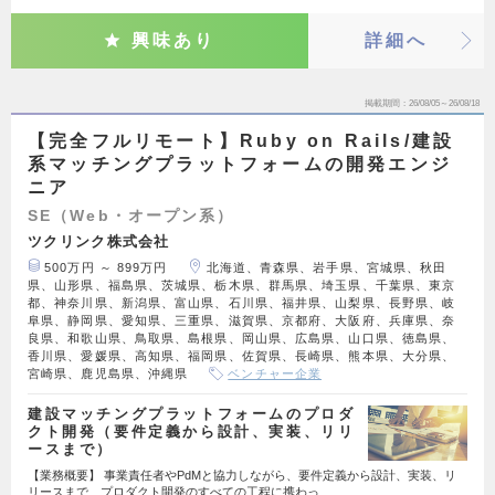
興味あり
詳細へ
掲載期間
26/08/05～26/08/18
【完全フルリモート】Ruby on Rails/建設
系マッチングプラットフォームの開発エンジ
ニア
SE（Web・オープン系）
ツクリンク株式会社
500万円 ～ 899万円
北海道、青森県、岩手県、宮城県、秋田
県、山形県、福島県、茨城県、栃木県、群馬県、埼玉県、千葉県、東京
都、神奈川県、新潟県、富山県、石川県、福井県、山梨県、長野県、岐
阜県、静岡県、愛知県、三重県、滋賀県、京都府、大阪府、兵庫県、奈
良県、和歌山県、鳥取県、島根県、岡山県、広島県、山口県、徳島県、
香川県、愛媛県、高知県、福岡県、佐賀県、長崎県、熊本県、大分県、
宮崎県、鹿児島県、沖縄県
ベンチャー企業
建設マッチングプラットフォームのプロダ
クト開発（要件定義から設計、実装、リリ
ースまで）
【業務概要】 事業責任者やPdMと協力しながら、要件定義から設計、実装、リ
リースまで、プロダクト開発のすべての工程に携わっ…