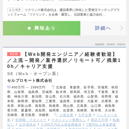
ツクリンク株式会社は、建設業界に特化した受発注マッチングプラ
会社概要
ットフォーム「ツクリンク」を企画・運営し、元請業者と協力会社…
興味あり
詳細へ
掲載期間
26/08/05～26/08/18
【Web開発エンジニア／経験者歓迎】
NEW
／上流～開発／案件選択／リモート可／残業1
0h／キャリア支援
SE（Web・オープン系）
セルプロモート株式会社
400万円 ～ 1999万円
北海道、青森県、岩手県、宮城県、秋田
県、山形県、福島県、茨城県、栃木県、群馬県、埼玉県、千葉県、東京
都、神奈川県、新潟県、富山県、石川県、福井県、山梨県、長野県、岐
阜県、静岡県、愛知県、三重県、滋賀県、京都府、大阪府、兵庫県、奈
良県、和歌山県、鳥取県、島根県、岡山県、広島県、山口県、徳島県、
香川県、愛媛県、高知県、福岡県、佐賀県、長崎県、熊本県、大分県、
宮崎県、鹿児島県、沖縄県
上場企業
大手企業
ベンチャー企
業
管理職・マネジャー
マネジメント業務なし
英語力不問
転勤
なし
土日祝休み
3,000万円以上資金調達済
1億円以上資金調達
済
ポテンシャル採用（未経験可）
年収600万以上
フレックス勤