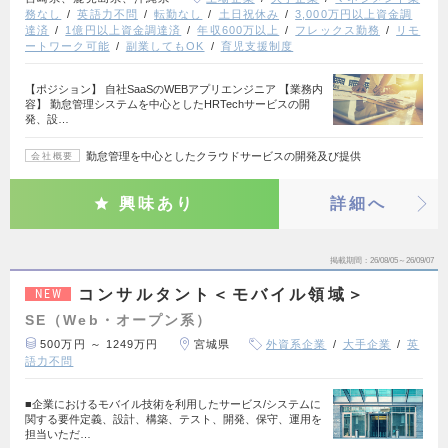
務なし
英語力不問
転勤なし
土日祝休み
3,000万円以上資金調
達済
1億円以上資金調達済
年収600万以上
フレックス勤務
リモ
ートワーク可能
副業してもOK
育児支援制度
【ポジション】 自社SaaSのWEBアプリエンジニア 【業務内
容】 勤怠管理システムを中心としたHRTechサービスの開
発、設…
勤怠管理を中心としたクラウドサービスの開発及び提供
会社概要
興味あり
詳細へ
掲載期間
26/08/05～26/09/07
コンサルタント＜モバイル領域＞
NEW
SE（Web・オープン系）
500万円 ～ 1249万円
宮城県
外資系企業
大手企業
英
語力不問
■企業におけるモバイル技術を利用したサービス/システムに
関する要件定義、設計、構築、テスト、開発、保守、運用を
担当いただ…