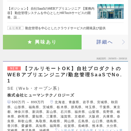
【ポジション】 自社SaaSのWEBアプリエンジニア 【業務内
容】 勤怠管理システムを中心としたHRTechサービスの開
発、設…
勤怠管理を中心としたクラウドサービスの開発及び提供
会社概要
興味あり
詳細へ
掲載期間
26/08/05～26/08/18
【フルリモートOK】自社プロダクトの
NEW
WEBアプリエンジニア/勤怠管理SaaSでNo.
1
SE（Web・オープン系）
株式会社ヒューマンテクノロジーズ
500万円 ～ 899万円
北海道、青森県、岩手県、宮城県、秋田
県、山形県、福島県、茨城県、栃木県、群馬県、埼玉県、千葉県、東京
都、神奈川県、新潟県、富山県、石川県、福井県、山梨県、長野県、岐
阜県、静岡県、愛知県、三重県、滋賀県、京都府、大阪府、兵庫県、奈
良県、和歌山県、鳥取県、島根県、岡山県、広島県、山口県、徳島県、
香川県、愛媛県、高知県、福岡県、佐賀県、長崎県、熊本県、大分県、
宮崎県、鹿児島県、沖縄県
上場企業
大手企業
マネジメント業