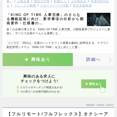
業）
上場企業
英語力不問
転勤なし
土日祝休み
年収600万以
上
フレックス勤務
リモートワーク可能
育児支援制度
「KING OF TIME 人事労務」のさらな
る機能拡張に向け、要求事項の分析から開
発要件・仕様書の…
多くの企業が導入する「KING OF TIME 人事労務」の開発運用プロジェクトに参
画し、サービス企画チームとも連携しな…
同社は、企業のバックオフィス業務を劇的に効率化する、クラウド
会社概要
勤怠管理システム「KING OF TIME」をはじめとした数…
興味あり
詳細へ
興味のある求人に
チェックをつけよう!
興味あり
スカウトのマッチング精度があがる!
その求人への合格可能性がわかる!
掲載期間
26/08/05～26/08/18
【フルリモート/フルフレックス】タクシーア