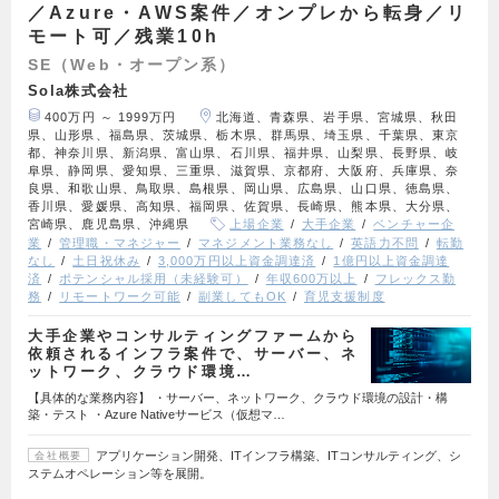
／Azure・AWS案件／オンプレから転身／リ
モート可／残業10h
SE（Web・オープン系）
Sola株式会社
400万円 ～ 1999万円
北海道、青森県、岩手県、宮城県、秋田
県、山形県、福島県、茨城県、栃木県、群馬県、埼玉県、千葉県、東京
都、神奈川県、新潟県、富山県、石川県、福井県、山梨県、長野県、岐
阜県、静岡県、愛知県、三重県、滋賀県、京都府、大阪府、兵庫県、奈
良県、和歌山県、鳥取県、島根県、岡山県、広島県、山口県、徳島県、
香川県、愛媛県、高知県、福岡県、佐賀県、長崎県、熊本県、大分県、
宮崎県、鹿児島県、沖縄県
上場企業
大手企業
ベンチャー企
業
管理職・マネジャー
マネジメント業務なし
英語力不問
転勤
なし
土日祝休み
3,000万円以上資金調達済
1億円以上資金調達
済
ポテンシャル採用（未経験可）
年収600万以上
フレックス勤
務
リモートワーク可能
副業してもOK
育児支援制度
大手企業やコンサルティングファームから
依頼されるインフラ案件で、サーバー、ネ
ットワーク、クラウド環境…
【具体的な業務内容】 ・サーバー、ネットワーク、クラウド環境の設計・構
築・テスト ・Azure Nativeサービス（仮想マ…
アプリケーション開発、ITインフラ構築、ITコンサルティング、シ
会社概要
ステムオペレーション等を展開。