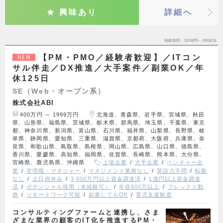
興味あり
詳細へ
掲載期間
26/08/05～26/08/18
【PM・PMO／経験者歓迎】／ITコン
NEW
サル伴走／DX推進／大手案件／副業OK／年
休125日
SE（Web・オープン系）
株式会社ABI
400万円 ～ 1999万円
北海道、青森県、岩手県、宮城県、秋田
県、山形県、福島県、茨城県、栃木県、群馬県、埼玉県、千葉県、東京
都、神奈川県、新潟県、富山県、石川県、福井県、山梨県、長野県、岐
阜県、静岡県、愛知県、三重県、滋賀県、京都府、大阪府、兵庫県、奈
良県、和歌山県、鳥取県、島根県、岡山県、広島県、山口県、徳島県、
香川県、愛媛県、高知県、福岡県、佐賀県、長崎県、熊本県、大分県、
宮崎県、鹿児島県、沖縄県
上場企業
大手企業
ベンチャー企
業
管理職・マネジャー
マネジメント業務なし
英語力不問
転勤
なし
土日祝休み
3,000万円以上資金調達済
1億円以上資金調達
済
ポテンシャル採用（未経験可）
年収600万以上
フレックス勤
務
リモートワーク可能
副業してもOK
育児支援制度
コンサルティングファームと連携し、さま
ざまな業界の顧客のIT化を推進するPM・