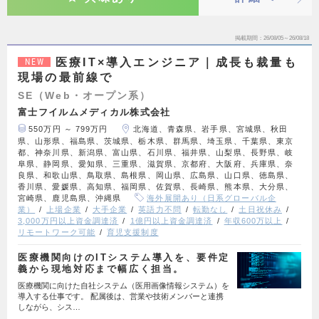
掲載期間
26/08/05～26/08/18
医療IT×導入エンジニア｜成長も裁量も
NEW
現場の最前線で
SE（Web・オープン系）
富士フイルムメディカル株式会社
550万円 ～ 799万円
北海道、青森県、岩手県、宮城県、秋田
県、山形県、福島県、茨城県、栃木県、群馬県、埼玉県、千葉県、東京
都、神奈川県、新潟県、富山県、石川県、福井県、山梨県、長野県、岐
阜県、静岡県、愛知県、三重県、滋賀県、京都府、大阪府、兵庫県、奈
良県、和歌山県、鳥取県、島根県、岡山県、広島県、山口県、徳島県、
香川県、愛媛県、高知県、福岡県、佐賀県、長崎県、熊本県、大分県、
宮崎県、鹿児島県、沖縄県
海外展開あり（日系グローバル企
業）
上場企業
大手企業
英語力不問
転勤なし
土日祝休み
3,000万円以上資金調達済
1億円以上資金調達済
年収600万以上
リモートワーク可能
育児支援制度
医療機関向けのITシステム導入を、要件定
義から現地対応まで幅広く担当。
医療機関に向けた自社システム（医用画像情報システム）を
導入する仕事です。 配属後は、営業や技術メンバーと連携
しながら、シス…