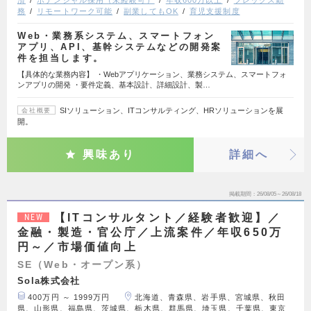
務
リモートワーク可能
副業してもOK
育児支援制度
Web・業務系システム、スマートフォン
アプリ、API、基幹システムなどの開発案
件を担当します。
【具体的な業務内容】 ・Webアプリケーション、業務システム、スマートフォ
ンアプリの開発 ・要件定義、基本設計、詳細設計、製…
SIソリューション、ITコンサルティング、HRソリューションを展
会社概要
開。
興味あり
詳細へ
掲載期間
26/08/05～26/08/18
【ITコンサルタント／経験者歓迎】／
NEW
金融・製造・官公庁／上流案件／年収650万
円～／市場価値向上
SE（Web・オープン系）
Sola株式会社
400万円 ～ 1999万円
北海道、青森県、岩手県、宮城県、秋田
県、山形県、福島県、茨城県、栃木県、群馬県、埼玉県、千葉県、東京