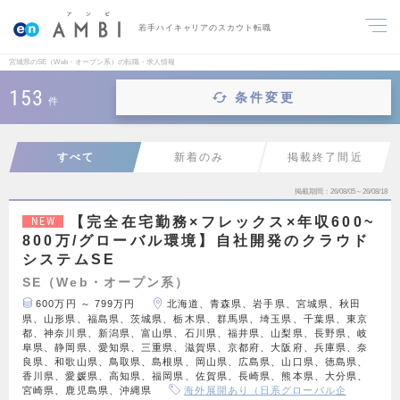
若手ハイキャリアのスカウト転職
宮城県のSE（Web・オープン系）の転職・求人情報
153
条件変更
件
すべて
新着のみ
掲載終了間近
掲載期間
26/08/05～26/08/18
【完全在宅勤務×フレックス×年収600~
NEW
800万/グローバル環境】自社開発のクラウド
システムSE
SE（Web・オープン系）
600万円 ～ 799万円
北海道、青森県、岩手県、宮城県、秋田
県、山形県、福島県、茨城県、栃木県、群馬県、埼玉県、千葉県、東京
都、神奈川県、新潟県、富山県、石川県、福井県、山梨県、長野県、岐
阜県、静岡県、愛知県、三重県、滋賀県、京都府、大阪府、兵庫県、奈
良県、和歌山県、鳥取県、島根県、岡山県、広島県、山口県、徳島県、
香川県、愛媛県、高知県、福岡県、佐賀県、長崎県、熊本県、大分県、
宮崎県、鹿児島県、沖縄県
海外展開あり（日系グローバル企