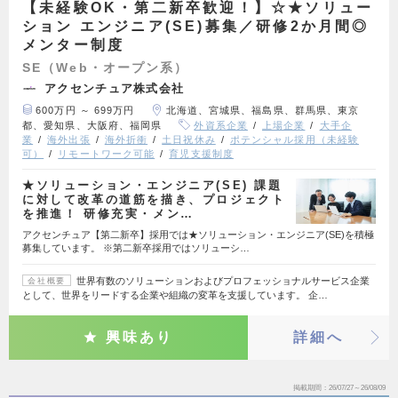
【未経験OK・第二新卒歓迎！】☆★ソリュー
ション エンジニア(SE)募集／研修2か月間◎
メンター制度
SE（Web・オープン系）
アクセンチュア株式会社
600万円 ～ 699万円
北海道、宮城県、福島県、群馬県、東京
都、愛知県、大阪府、福岡県
外資系企業
上場企業
大手企
業
海外出張
海外折衝
土日祝休み
ポテンシャル採用（未経験
可）
リモートワーク可能
育児支援制度
★ソリューション・エンジニア(SE) 課題
に対して改革の道筋を描き、プロジェクト
を推進！ 研修充実・メン…
アクセンチュア【第二新卒】採用では★ソリューション・エンジニア(SE)を積極
募集しています。 ※第二新卒採用ではソリューシ…
世界有数のソリューションおよびプロフェッショナルサービス企業
会社概要
として、世界をリードする企業や組織の変革を支援しています。 企…
興味あり
詳細へ
掲載期間
26/07/27～26/08/09