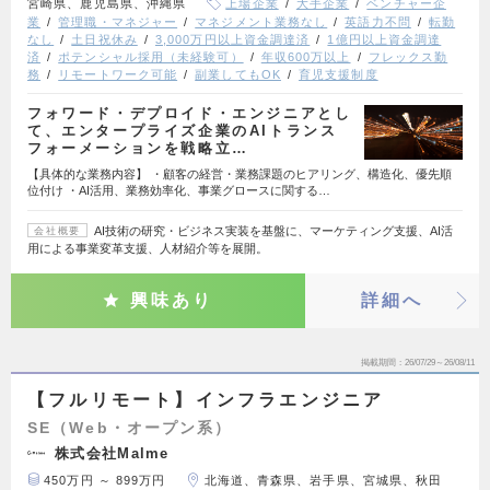
宮崎県、鹿児島県、沖縄県
上場企業
大手企業
ベンチャー企
業
管理職・マネジャー
マネジメント業務なし
英語力不問
転勤
なし
土日祝休み
3,000万円以上資金調達済
1億円以上資金調達
済
ポテンシャル採用（未経験可）
年収600万以上
フレックス勤
務
リモートワーク可能
副業してもOK
育児支援制度
フォワード・デプロイド・エンジニアとし
て、エンタープライズ企業のAIトランス
フォーメーションを戦略立…
【具体的な業務内容】 ・顧客の経営・業務課題のヒアリング、構造化、優先順
位付け ・AI活用、業務効率化、事業グロースに関する…
AI技術の研究・ビジネス実装を基盤に、マーケティング支援、AI活
会社概要
用による事業変革支援、人材紹介等を展開。
興味あり
詳細へ
掲載期間
26/07/29～26/08/11
【フルリモート】インフラエンジニア
SE（Web・オープン系）
株式会社Malme
450万円 ～ 899万円
北海道、青森県、岩手県、宮城県、秋田