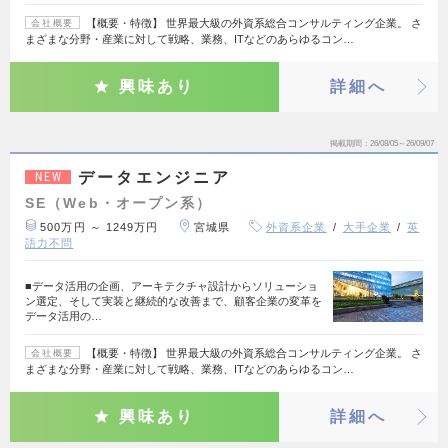
【概要・特徴】 世界最大級の外資系総合コンサルティング企業。 さ
会社概要
まざまな分野・産業に対して戦略、業務、ITなどのあらゆるコン…
興味あり
詳細へ
掲載期間
26/08/05～26/09/07
データエンジニア
NEW
SE（Web・オープン系）
500万円 ～ 1249万円
宮城県
外資系企業
大手企業
英
語力不問
■データ活用の企画、アーキテクチャ設計からソリューショ
ン選定、そして実装と継続的な改善まで、顧客企業の変革を
データ活用の…
【概要・特徴】 世界最大級の外資系総合コンサルティング企業。 さ
会社概要
まざまな分野・産業に対して戦略、業務、ITなどのあらゆるコン…
興味あり
詳細へ