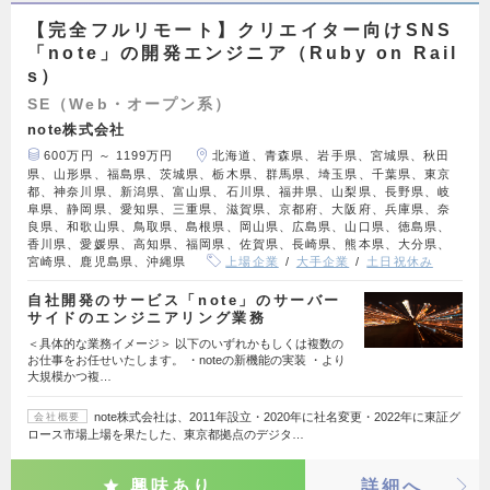
【完全フルリモート】クリエイター向けSNS
「note」の開発エンジニア（Ruby on Rail
s）
SE（Web・オープン系）
note株式会社
600万円 ～ 1199万円
北海道、青森県、岩手県、宮城県、秋田
県、山形県、福島県、茨城県、栃木県、群馬県、埼玉県、千葉県、東京
都、神奈川県、新潟県、富山県、石川県、福井県、山梨県、長野県、岐
阜県、静岡県、愛知県、三重県、滋賀県、京都府、大阪府、兵庫県、奈
良県、和歌山県、鳥取県、島根県、岡山県、広島県、山口県、徳島県、
香川県、愛媛県、高知県、福岡県、佐賀県、長崎県、熊本県、大分県、
宮崎県、鹿児島県、沖縄県
上場企業
大手企業
土日祝休み
自社開発のサービス「note」のサーバー
サイドのエンジニアリング業務
＜具体的な業務イメージ＞ 以下のいずれかもしくは複数の
お仕事をお任せいたします。 ・noteの新機能の実装 ・より
大規模かつ複…
note株式会社は、2011年設立・2020年に社名変更・2022年に東証グ
会社概要
ロース市場上場を果たした、東京都拠点のデジタ…
興味あり
詳細へ