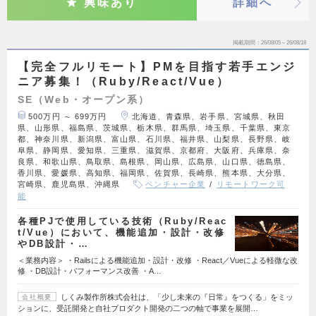
興味あり
詳細へ
掲載期間
26/08/05～26/08/18
【完全フルリモート】PMを目指す若手エンジ
ニア募集！（Ruby/React/Vue）
SE（Web・オープン系）
500万円 ～ 699万円
北海道、青森県、岩手県、宮城県、秋田
県、山形県、福島県、茨城県、栃木県、群馬県、埼玉県、千葉県、東京
都、神奈川県、新潟県、富山県、石川県、福井県、山梨県、長野県、岐
阜県、静岡県、愛知県、三重県、滋賀県、京都府、大阪府、兵庫県、奈
良県、和歌山県、鳥取県、島根県、岡山県、広島県、山口県、徳島県、
香川県、愛媛県、高知県、福岡県、佐賀県、長崎県、熊本県、大分県、
宮崎県、鹿児島県、沖縄県
ベンチャー企業
リモートワーク可
能
各種PJで使用している技術（Ruby/Reac
t/Vue）において、機能追加・設計・改修
やDB設計・…
＜業務内容＞ ・Railsによる機能追加・設計・改修 ・React／Vueによる軽微な改
修 ・DB設計・パフォーマンス改善 ・A…
しくみ製作所株式会社は、「少し未来の『日常』をつくる」をミッ
会社概要
ションに、受託開発と自社プロダクト開発の二つの軸で事業を展開…