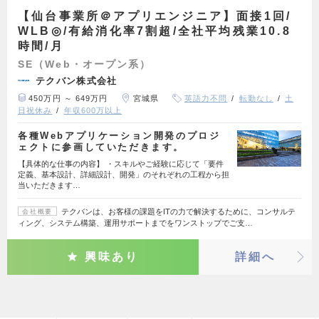
【仙台事業所＠アプリエンジニア】面接1回/
WLB◎/有給消化率7割超/全社平均残業10.8
時間/月
SE（Web・オープン系）
テクバン株式会社
450万円 ～ 649万円
宮城県
英語力不問
転勤なし
土
日祝休み
年収600万以上
各種Webアプリケーション開発のプロジ
ェクトに参画していただきます。
【具体的な仕事の内容】 ・スキルやご経験に応じて「要件
定義、基本設計、詳細設計、開発」のそれぞれの工程から担
当いただきます…
テクバンは、お客様の課題をITの力で解決するために、コンサルテ
会社概要
ィング、システム構築、運用サポートまでをワンストップでご支…
興味あり
詳細へ