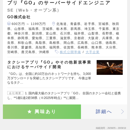
プリ『GO』のサーバーサイドエンジニア
SE（Web・オープン系）
GO株式会社
600万円 ～ 1199万円
北海道、青森県、岩手県、宮城県、秋田
県、山形県、福島県、茨城県、栃木県、群馬県、埼玉県、千葉県、東京
都、神奈川県、新潟県、富山県、石川県、福井県、山梨県、長野県、岐
阜県、静岡県、愛知県、三重県、滋賀県、京都府、大阪府、兵庫県、奈
良県、和歌山県、鳥取県、島根県、岡山県、広島県、山口県、徳島県、
香川県、愛媛県、高知県、福岡県、佐賀県、長崎県、熊本県、大分県、
宮崎県、鹿児島県、沖縄県
株式公開準備
大手企業
タクシーアプリ『GO』やその他新規事業
におけるサーバサイド開発
『GO』は、全国に約10万台のネットワークを持ち、3,000
万ダウンロードを突破したタクシーアプリです。 今後は単
なるタク…
1. 国内最大級のタクシーアプリ「GO」 全国のタクシー会社と提携
会社概要
し、**1都1道2府38県（※2025年時点）**に展開…
興味あり
詳細へ
掲載期間
26/08/05～26/08/18