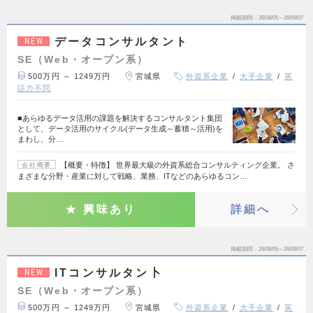
掲載期間
26/08/05～26/09/07
データコンサルタント
NEW
SE（Web・オープン系）
500万円 ～ 1249万円
宮城県
外資系企業
大手企業
英
語力不問
■あらゆるデータ活用の課題を解決するコンサルタント集団
として、データ活用のサイクル(データ生成～蓄積～活用)を
まわし、分…
【概要・特徴】 世界最大級の外資系総合コンサルティング企業。 さ
会社概要
まざまな分野・産業に対して戦略、業務、ITなどのあらゆるコン…
興味あり
詳細へ
掲載期間
26/08/05～26/09/07
ITコンサルタン卜
NEW
SE（Web・オープン系）
500万円 ～ 1249万円
宮城県
外資系企業
大手企業
英