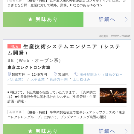
【概要・特徴】 世界最大級の外資系総合コンサルティング企業。 さ
会社概要
まざまな分野・産業に対して戦略、業務、ITなどのあらゆるコン…
興味あり
詳細へ
掲載期間
26/08/05～26/09/07
生産技術システムエンジニア（システ
NEW
ム開発）
SE（Web・オープン系）
東京エレクトロン宮城
500万円 ～ 1249万円
宮城県
海外展開あり（日系グロー
バル企業）
大手企業
英語力不問
土日祝休み
■同社にて、下記業務を担当していただきます。 【具体的に
は】 ■生産業務全般に関わる社内システム（生産管理・生産
計画・調達・…
【概要・特徴】 半導体製造装置で世界シェアトップクラスの「東京
会社概要
エレクトロングループ」において、プラズマエッチング装置の開発…
興味あり
詳細へ