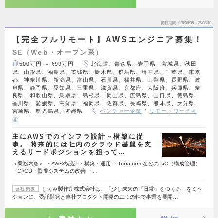
掲載期間
26/08/05～26/08/18
【完全フルリモート】AWSエンジニア募集！
SE（Web・オープン系）
500万円 ～ 699万円
北海道、青森県、岩手県、宮城県、秋田
県、山形県、福島県、茨城県、栃木県、群馬県、埼玉県、千葉県、東京
都、神奈川県、新潟県、富山県、石川県、福井県、山梨県、長野県、岐
阜県、静岡県、愛知県、三重県、滋賀県、京都府、大阪府、兵庫県、奈
良県、和歌山県、鳥取県、島根県、岡山県、広島県、山口県、徳島県、
香川県、愛媛県、高知県、福岡県、佐賀県、長崎県、熊本県、大分県、
宮崎県、鹿児島県、沖縄県
ベンチャー企業
リモートワーク可
能
主にAWSでのインフラ設計～構築に従
事。 将来的には社内のクラウド基盤を支
えるリードポジションを担って…
＜業務内容＞ ・AWSの設計・構築・運用 ・Terraform などの IaC（構成管理）
・CI/CD・監視システムの改善 ・…
しくみ製作所株式会社は、「少し未来の『日常』をつくる」をミッ
会社概要
ションに、受託開発と自社プロダクト開発の二つの軸で事業を展開…