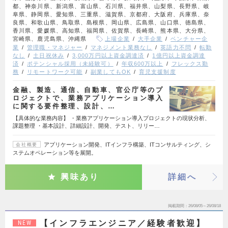
都、神奈川県、新潟県、富山県、石川県、福井県、山梨県、長野県、岐
阜県、静岡県、愛知県、三重県、滋賀県、京都府、大阪府、兵庫県、奈
良県、和歌山県、鳥取県、島根県、岡山県、広島県、山口県、徳島県、
香川県、愛媛県、高知県、福岡県、佐賀県、長崎県、熊本県、大分県、
宮崎県、鹿児島県、沖縄県
上場企業
大手企業
ベンチャー企
業
管理職・マネジャー
マネジメント業務なし
英語力不問
転勤
なし
土日祝休み
3,000万円以上資金調達済
1億円以上資金調達
済
ポテンシャル採用（未経験可）
年収600万以上
フレックス勤
務
リモートワーク可能
副業してもOK
育児支援制度
金融、製造、通信、自動車、官公庁等のプ
ロジェクトで、業務アプリケーション導入
に関する要件整理、設計、…
【具体的な業務内容】 ・業務アプリケーション導入プロジェクトの現状分析、
課題整理 ・基本設計、詳細設計、開発、テスト、リリー…
アプリケーション開発、ITインフラ構築、ITコンサルティング、シ
会社概要
ステムオペレーション等を展開。
興味あり
詳細へ
掲載期間
26/08/05～26/08/18
【インフラエンジニア／経験者歓迎】
NEW