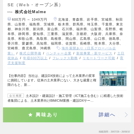
SE（Web・オープン系）
株式会社Malme
600万円 ～ 1049万円
北海道、青森県、岩手県、宮城県、秋田
県、山形県、福島県、茨城県、栃木県、群馬県、埼玉県、千葉県、東京
都、神奈川県、新潟県、富山県、石川県、福井県、山梨県、長野県、岐
阜県、静岡県、愛知県、三重県、滋賀県、京都府、大阪府、兵庫県、奈
良県、和歌山県、鳥取県、島根県、岡山県、広島県、山口県、徳島県、
香川県、愛媛県、高知県、福岡県、佐賀県、長崎県、熊本県、大分県、
宮崎県、鹿児島県、沖縄県
海外展開あり（日系グローバル企
業）
株式公開準備
ベンチャー企業
新規事業・新サービス
土日
祝休み
年収600万以上
フレックス勤務
リモートワーク可能
育
児支援制度
【仕事内容】 当社は、建設DX技術によって土木業界の変革
に挑戦しています。従来の土木業界にない、大きな裁量と権
限のもと、新…
土木設計・建築設計・施工管理（ICT施工を含む）に精通した技術
会社概要
者集団による、土木業界向けBIM/CIM業務・建設DXサー…
興味あり
詳細へ
掲載期間
26/07/28～26/08/10