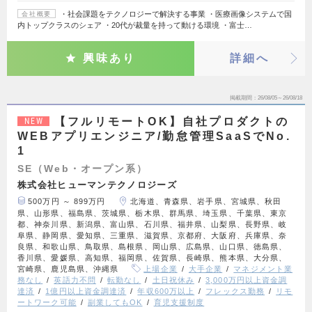
・社会課題をテクノロジーで解決する事業 ・医療画像システムで国
会社概要
内トップクラスのシェア ・20代が裁量を持って動ける環境 ・富士…
興味あり
詳細へ
掲載期間
26/08/05～26/08/18
【フルリモートOK】自社プロダクトの
NEW
WEBアプリエンジニア/勤怠管理SaaSでNo.
1
SE（Web・オープン系）
株式会社ヒューマンテクノロジーズ
500万円 ～ 899万円
北海道、青森県、岩手県、宮城県、秋田
県、山形県、福島県、茨城県、栃木県、群馬県、埼玉県、千葉県、東京
都、神奈川県、新潟県、富山県、石川県、福井県、山梨県、長野県、岐
阜県、静岡県、愛知県、三重県、滋賀県、京都府、大阪府、兵庫県、奈
良県、和歌山県、鳥取県、島根県、岡山県、広島県、山口県、徳島県、
香川県、愛媛県、高知県、福岡県、佐賀県、長崎県、熊本県、大分県、
宮崎県、鹿児島県、沖縄県
上場企業
大手企業
マネジメント業
務なし
英語力不問
転勤なし
土日祝休み
3,000万円以上資金調
達済
1億円以上資金調達済
年収600万以上
フレックス勤務
リモ
ートワーク可能
副業してもOK
育児支援制度