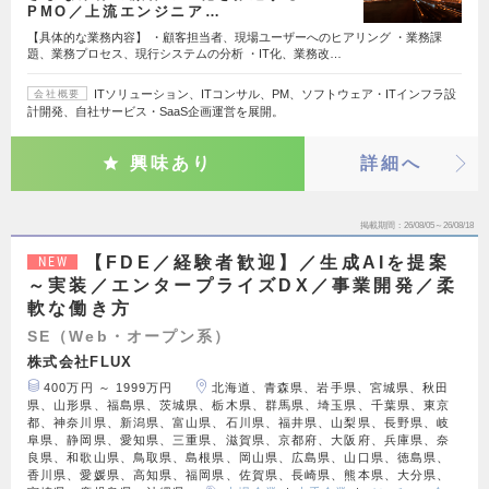
PMO／上流エンジニア…
【具体的な業務内容】 ・顧客担当者、現場ユーザーへのヒアリング ・業務課
題、業務プロセス、現行システムの分析 ・IT化、業務改…
ITソリューション、ITコンサル、PM、ソフトウェア・ITインフラ設
会社概要
計開発、自社サービス・SaaS企画運営を展開。
興味あり
詳細へ
掲載期間
26/08/05～26/08/18
【FDE／経験者歓迎】／生成AIを提案
NEW
～実装／エンタープライズDX／事業開発／柔
軟な働き方
SE（Web・オープン系）
株式会社FLUX
400万円 ～ 1999万円
北海道、青森県、岩手県、宮城県、秋田
県、山形県、福島県、茨城県、栃木県、群馬県、埼玉県、千葉県、東京
都、神奈川県、新潟県、富山県、石川県、福井県、山梨県、長野県、岐
阜県、静岡県、愛知県、三重県、滋賀県、京都府、大阪府、兵庫県、奈
良県、和歌山県、鳥取県、島根県、岡山県、広島県、山口県、徳島県、
香川県、愛媛県、高知県、福岡県、佐賀県、長崎県、熊本県、大分県、