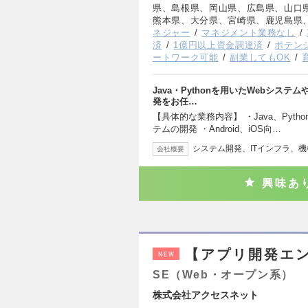
県、島根県、岡山県、広島県、山口
熊本県、大分県、宮崎県、鹿児島県
ネジャー
マネジメント業務なし
済
1億円以上資金調達済
ポテン
ートワーク可能
副業してもOK
Java・Pythonを用いたWebシステム
発をお任…
【具体的な業務内容】 ・Java、Pyt
テムの開発 ・Android、iOS向…
システム開発、ITインフラ、
会社概要
興味あ
【アプリ開発エ
NEW
SE（Web・オープン系）
株式会社アクセスネット