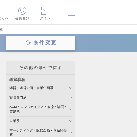
の方へ
会員登録
ログイン
覧
条件変更
その他の条件で探す
希望職種
経営・経営企画・事業企画系
管理部門系
SCM・ロジスティクス・物流・購買・
貿易系
営業系
マーケティング・販促企画・商品開発
系