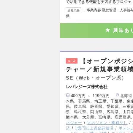
で活用できる機能を実装するプロジェ
・事業内容 勤怠管理・人事給
会社概要
供
興味あ
【オープンポジ
NEW
チャー／新規事業領域
SE（Web・オープン系）
レバレジーズ株式会社
400万円 ～ 1199万円
北海道
木県、群馬県、埼玉県、千葉県、東
県、岐阜県、静岡県、愛知県、三重
県、島根県、岡山県、広島県、山口
熊本県、大分県、宮崎県、鹿児島県
ネジャー
マネジメント業務なし
済
1億円以上資金調達済
ポテン