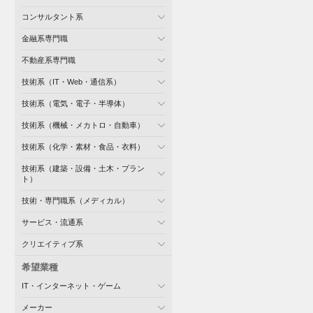
コンサルタント系
金融系専門職
不動産系専門職
技術系（IT・Web・通信系）
技術系（電気・電子・半導体）
技術系（機械・メカトロ・自動車）
技術系（化学・素材・食品・衣料）
技術系（建築・設備・土木・プラン
ト）
技術・専門職系（メディカル）
サービス・流通系
クリエイティブ系
希望業種
IT・インターネット・ゲーム
メーカー