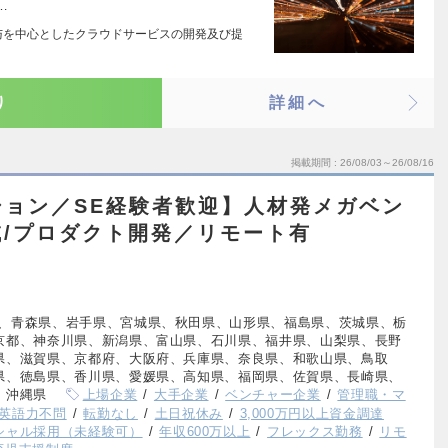
…
与を中心としたクラウドサービスの開発及び提
り
詳細へ
掲載期間
26/08/03～26/08/16
ション／SE経験者歓迎】人材発メガベン
/プロダクト開発／リモート有
、青森県、岩手県、宮城県、秋田県、山形県、福島県、茨城県、栃
京都、神奈川県、新潟県、富山県、石川県、福井県、山梨県、長野
県、滋賀県、京都府、大阪府、兵庫県、奈良県、和歌山県、鳥取
県、徳島県、香川県、愛媛県、高知県、福岡県、佐賀県、長崎県、
、沖縄県
上場企業
大手企業
ベンチャー企業
管理職・マ
英語力不問
転勤なし
土日祝休み
3,000万円以上資金調達
シャル採用（未経験可）
年収600万以上
フレックス勤務
リモ