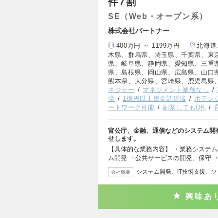
件7割
SE（Web・オープン系）
株式会社パートナー
400万円 ～ 1199万円
北海道
木県、群馬県、埼玉県、千葉県、東
県、岐阜県、静岡県、愛知県、三重
県、島根県、岡山県、広島県、山口
熊本県、大分県、宮崎県、鹿児島県
ネジャー
マネジメント業務なし
済
1億円以上資金調達済
ポテン
ートワーク可能
副業してもOK
官公庁、金融、通信などのシステム開
せします。
【具体的な業務内容】 ・業務システム
ム開発 ・公共サービスの開発、保守 
システム開発、IT技術支援、
会社概要
興味あ