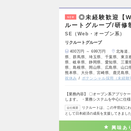
◎未経験歓迎【W
NEW
ルートグループ/研修
SE（Web・オープン系）
リクルートグループ
400万円 ～ 699万円
北海道
県、群馬県、埼玉県、千葉県、東京
県、岐阜県、静岡県、愛知県、三重
県、島根県、岡山県、広島県、山口
熊本県、大分県、宮崎県、鹿児島県
祝休み
ポテンシャル採用（未経験
【業務内容】 〇オープン系アプリケ
します。 ・業務システムを中心に仕
リクルートは、この半世紀にわ
会社概要
として日本経済の成長を支援してきまし
興味あ