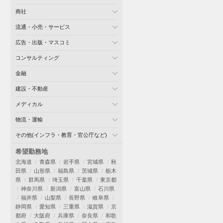
商社
流通・小売・サービス
広告・出版・マスコミ
コンサルティング
金融
建設・不動産
メディカル
物流・運輸
その他(インフラ・教育・官公庁など)
希望勤務地
北海道
青森県
岩手県
宮城県
秋
田県
山形県
福島県
茨城県
栃木
県
群馬県
埼玉県
千葉県
東京都
神奈川県
新潟県
富山県
石川県
福井県
山梨県
長野県
岐阜県
静岡県
愛知県
三重県
滋賀県
京
都府
大阪府
兵庫県
奈良県
和歌