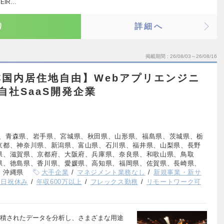
EIR…
り
詳細へ
掲載期間
26/08/03～26/08/16
国内居住地自由】Webアプリエンジニ
/自社SaaS開発企業
、青森県、岩手県、宮城県、秋田県、山形県、福島県、茨城県、栃
京都、神奈川県、新潟県、富山県、石川県、福井県、山梨県、長野
県、滋賀県、京都府、大阪府、兵庫県、奈良県、和歌山県、鳥取
県、徳島県、香川県、愛媛県、高知県、福岡県、佐賀県、長崎県、
、沖縄県
大手企業
マネジメント業務なし
新規事業・新サ
土日祝休み
年収600万以上
フレックス勤務
リモートワーク可
E』に蓄積されたデータを分析し、さまざまな用途