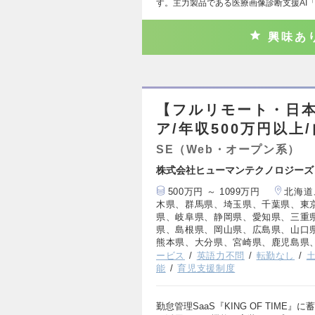
す。主力製品である医療画像診断支援AI「
興味あ
【フルリモート・日本
ア/年収500万円以上
SE（Web・オープン系）
株式会社ヒューマンテクノロジーズ
500万円 ～ 1099万円
北海道
木県、群馬県、埼玉県、千葉県、東
県、岐阜県、静岡県、愛知県、三重
県、島根県、岡山県、広島県、山口
熊本県、大分県、宮崎県、鹿児島県
ービス
英語力不問
転勤なし
能
育児支援制度
勤怠管理SaaS『KING OF TIM