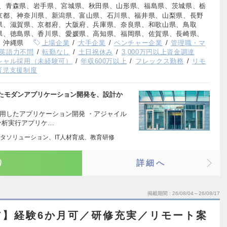
、青森県、岩手県、宮城県、秋田県、山形県、福島県、茨城県、栃
京都、神奈川県、新潟県、富山県、石川県、福井県、山梨県、長野
県、滋賀県、京都府、大阪府、兵庫県、奈良県、和歌山県、鳥取
県、徳島県、香川県、愛媛県、高知県、福岡県、佐賀県、長崎県、
、沖縄県
上場企業
大手企業
ベンチャー企業
管理職・マ
英語力不問
転勤なし
土日祝休み
3,000万円以上資金調達
シャル採用（未経験可）
年収600万以上
フレックス勤務
リモ
育児支援制度
たモダンアプリケーション開発を、設計か
用したアプリケーション開発 ・アジャイル
分析実行アプリケ…
タソリューション、IT人材育成、教育研修
り
詳細へ
掲載期間
26/08/04～26/08/17
ア】経験6か月可／研修充実／リモート案