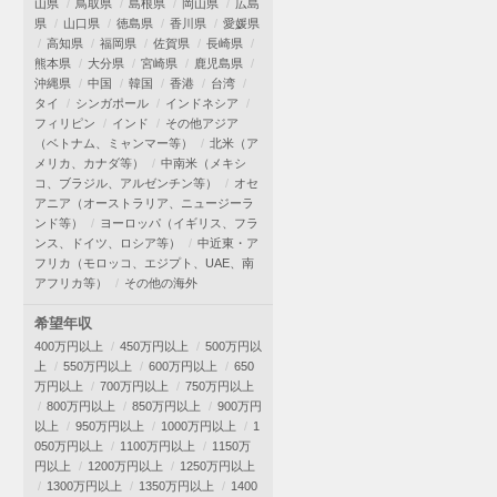
山県
鳥取県
島根県
岡山県
広島
県
山口県
徳島県
香川県
愛媛県
高知県
福岡県
佐賀県
長崎県
熊本県
大分県
宮崎県
鹿児島県
沖縄県
中国
韓国
香港
台湾
タイ
シンガポール
インドネシア
フィリピン
インド
その他アジア
（ベトナム、ミャンマー等）
北米（ア
メリカ、カナダ等）
中南米（メキシ
コ、ブラジル、アルゼンチン等）
オセ
アニア（オーストラリア、ニュージーラ
ンド等）
ヨーロッパ（イギリス、フラ
ンス、ドイツ、ロシア等）
中近東・ア
フリカ（モロッコ、エジプト、UAE、南
アフリカ等）
その他の海外
希望年収
400万円以上
450万円以上
500万円以
上
550万円以上
600万円以上
650
万円以上
700万円以上
750万円以上
800万円以上
850万円以上
900万円
以上
950万円以上
1000万円以上
1
050万円以上
1100万円以上
1150万
円以上
1200万円以上
1250万円以上
1300万円以上
1350万円以上
1400