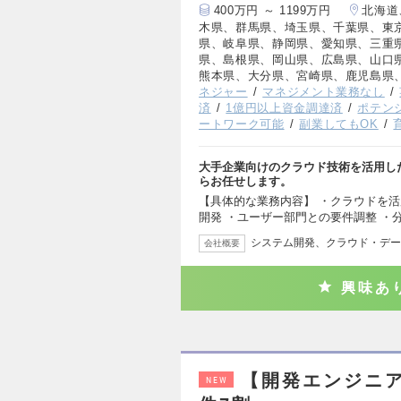
400万円 ～ 1199万円
北海道
木県、群馬県、埼玉県、千葉県、東
県、岐阜県、静岡県、愛知県、三重
県、島根県、岡山県、広島県、山口
熊本県、大分県、宮崎県、鹿児島県
ネジャー
マネジメント業務なし
済
1億円以上資金調達済
ポテン
ートワーク可能
副業してもOK
大手企業向けのクラウド技術を活用し
らお任せします。
【具体的な業務内容】 ・クラウドを活
開発 ・ユーザー部門との要件調整 ・
システム開発、クラウド・デー
会社概要
興味あ
【開発エンジニ
NEW