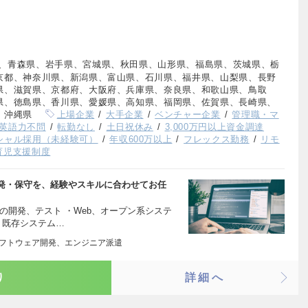
、青森県、岩手県、宮城県、秋田県、山形県、福島県、茨城県、栃
京都、神奈川県、新潟県、富山県、石川県、福井県、山梨県、長野
県、滋賀県、京都府、大阪府、兵庫県、奈良県、和歌山県、鳥取
県、徳島県、香川県、愛媛県、高知県、福岡県、佐賀県、長崎県、
、沖縄県
上場企業
大手企業
ベンチャー企業
管理職・マ
英語力不問
転勤なし
土日祝休み
3,000万円以上資金調達
シャル採用（未経験可）
年収600万以上
フレックス勤務
リモ
育児支援制度
発・保守を、経験やスキルに合わせてお任
の開発、テスト ・Web、オープン系システ
・既存システム…
ソフトウェア開発、エンジニア派遣
り
詳細へ