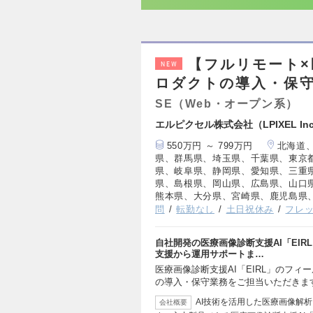
【フルリモート×
NEW
ロダクトの導入・保守｜
SE（Web・オープン系）
エルピクセル株式会社（LPIXEL Inc
550万円 ～ 799万円
北海道
県、群馬県、埼玉県、千葉県、東京
県、岐阜県、静岡県、愛知県、三重
県、島根県、岡山県、広島県、山口
熊本県、大分県、宮崎県、鹿児島県
問
転勤なし
土日祝休み
フレ
自社開発の医療画像診断支援AI「EI
支援から運用サポートま…
医療画像診断支援AI「EIRL」のフ
の導入・保守業務をご担当いただきま
AI技術を活用した医療画像解
会社概要