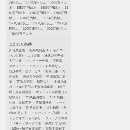
万円以上
1450万円以上
1500万円以
上
1550万円以上
1600万円以上
16
50万円以上
1700万円以上
1750万円
以上
1800万円以上
1850万円以上
1900万円以上
1950万円以上
2000万
円以上
2500万円以上
3000万円以上
5000万円以上
こだわり条件
外資系企業
海外展開あり(日系グロー
バル企業)
上場企業
株式公開準備
大手企業
ベンチャー企業
管理職・
マネジャー
マネジメント業務なし
新規事業・新サービス
海外出張
海
外折衝
英語力が必要
中国語力が必
要
英語力不問
転勤なし
土日祝休
み
3,000万円以上資金調達済
1億円
以上資金調達済
ポテンシャル採用（未
経験可）
20代役員在籍
CxO候補
社長・役員直下
事業責任者
サービ
ス責任者
開発責任者
海外転勤
年
収600万以上
インセンティブ制度
ス
トックオプションあり
フレックス勤務
リモートワーク可能
副業してもOK
MBA・留学支援制度
育児支援制度