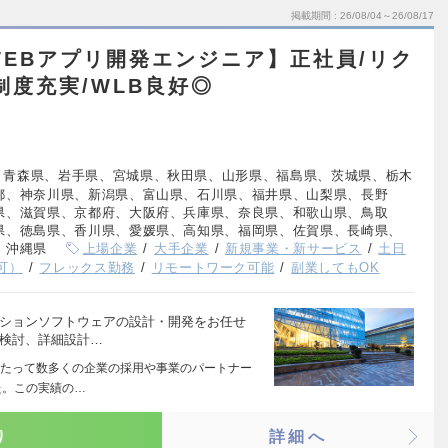
掲載期間
26/08/04～26/08/17
EBアプリ開発エンジニア】正社員/リク
制度充実/WLB良好◎
、青森県、岩手県、宮城県、秋田県、山形県、福島県、茨城県、栃木
都、神奈川県、新潟県、富山県、石川県、福井県、山梨県、長野
県、滋賀県、京都府、大阪府、兵庫県、奈良県、和歌山県、鳥取
県、徳島県、香川県、愛媛県、高知県、福岡県、佐賀県、長崎県、
、沖縄県
上場企業
大手企業
新規事業・新サービス
土日
可）
フレックス勤務
リモートワーク可能
副業してもOK
ーションソフトウェアの設計・開発をお任せ
様検討、詳細設計…
たって数多くの企業の採用や事業のパートナー
た。この実績の…
り
詳細へ