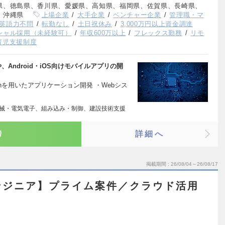
県、徳島県、香川県、愛媛県、高知県、福岡県、佐賀県、長崎県、
、沖縄県
上場企業
大手企業
ベンチャー企業
管理職・マ
英語力不問
転勤なし
土日祝休み
3,000万円以上資金調達
シャル採用（未経験可）
年収600万以上
フレックス勤務
リモ
育児支援制度
や、Android・iOS向けモバイルアプリの開
honを用いたアプリケーション開発 ・Webシス
機械・電気電子、組み込み・制御、建設技術支援
り
詳細へ
掲載期間
26/08/04～26/08/17
ンジニア】プライム案件／クラウド活用