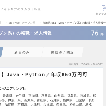
ハイキャリアのスカウト転職
初めて
系）
SE（Web・オープン系）
宮崎県のSE（Web・オープン系）の転職・求人情報一
76
ープン系）の転職・求人情報
件
新着のみ
掲載終了間近
掲載期間
26/08/04～26/08/17
Java・Python／年収650万円可
ンジニアリング社
、青森県、岩手県、宮城県、秋田県、山形県、福島県、茨城県、栃
京都、神奈川県、新潟県、富山県、石川県、福井県、山梨県、長野
県、滋賀県、京都府、大阪府、兵庫県、奈良県、和歌山県、鳥取