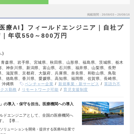
掲載期間
26/08/03～26/08/16
医療AI】フィールドエンジニア｜自社プ
年収550～800万円
.）
、青森県、岩手県、宮城県、秋田県、山形県、福島県、茨城県、栃木
都、神奈川県、新潟県、富山県、石川県、福井県、山梨県、長野
県、滋賀県、京都府、大阪府、兵庫県、奈良県、和歌山県、鳥取
県、徳島県、香川県、愛媛県、高知県、福岡県、佐賀県、長崎県、
、沖縄県
ベンチャー企業
新規事業・新サービス
英語力不
ックス勤務
リモートワーク可能
育児支援制度
RL」の導入・保守を担当。医療機関への導入
ィールドエンジニアとして、全国の医療機関へ
す。 【導…
析ソリューションを開発・提供する医療AI企業で