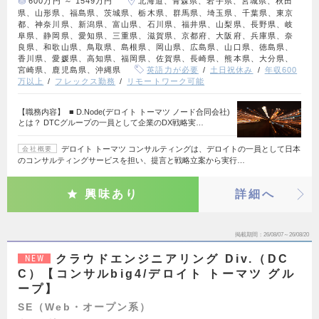
600万円 ～ 1549万円
北海道、青森県、岩手県、宮城県、秋田
県、山形県、福島県、茨城県、栃木県、群馬県、埼玉県、千葉県、東京
都、神奈川県、新潟県、富山県、石川県、福井県、山梨県、長野県、岐
阜県、静岡県、愛知県、三重県、滋賀県、京都府、大阪府、兵庫県、奈
良県、和歌山県、鳥取県、島根県、岡山県、広島県、山口県、徳島県、
香川県、愛媛県、高知県、福岡県、佐賀県、長崎県、熊本県、大分県、
宮崎県、鹿児島県、沖縄県
英語力が必要
土日祝休み
年収600
万以上
フレックス勤務
リモートワーク可能
【職務内容】 ■ D.Node(デロイト トーマツ ノード合同会社)
とは？ DTCグループの一員として企業のDX戦略実…
デロイト トーマツ コンサルティングは、デロイトの一員として日本
会社概要
のコンサルティングサービスを担い、提言と戦略立案から実行…
興味あり
詳細へ
掲載期間
26/08/07～26/08/20
クラウドエンジニアリング Div.（DC
NEW
C）【コンサルbig4/デロイト トーマツ グル
ープ】
SE（Web・オープン系）