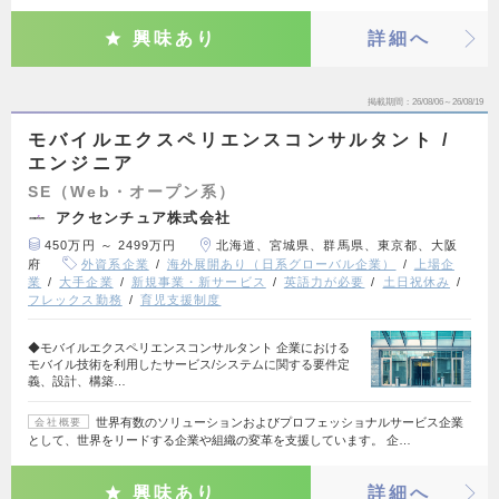
興味あり
詳細へ
掲載期間
26/08/06～26/08/19
モバイルエクスペリエンスコンサルタント /
エンジニア
SE（Web・オープン系）
アクセンチュア株式会社
450万円 ～ 2499万円
北海道、宮城県、群馬県、東京都、大阪
府
外資系企業
海外展開あり（日系グローバル企業）
上場企
業
大手企業
新規事業・新サービス
英語力が必要
土日祝休み
フレックス勤務
育児支援制度
◆モバイルエクスペリエンスコンサルタント 企業における
モバイル技術を利用したサービス/システムに関する要件定
義、設計、構築…
世界有数のソリューションおよびプロフェッショナルサービス企業
会社概要
として、世界をリードする企業や組織の変革を支援しています。 企…
興味あり
詳細へ