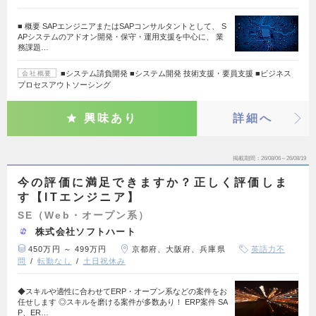
■ 概要 SAPエンジニアまたはSAPコンサルタントとして、 S
APシステムのアドオン開発・保守・運用支援を中心に、 業
務課題…
■システム請負開発 ■システム開発 技術支援・要員支援 ■ビジネス
会社概要
プロセスアウトソーシング
興味あり
詳細へ
掲載期間
26/08/06～26/08/19
今の評価に満足できますか？正しく評価しま
す【ITエンジニア】
SE（Web・オープン系）
株式会社ソフトハート
450万円 ～ 499万円
京都府、大阪府、兵庫県
英語力不
問
転勤なし
土日祝休み
◆スキルや適性に合わせてERP・オープン系などの案件をお
任せします ◎スキルを磨ける案件が多数あり！ ERP案件 SA
P、ER…