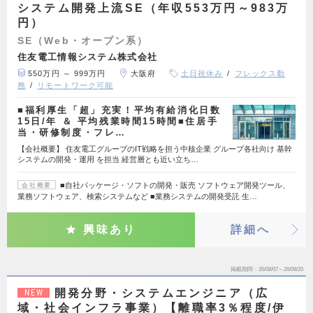
システム開発上流SE（年収553万円～983万
円）
SE（Web・オープン系）
住友電工情報システム株式会社
550万円 ～ 999万円
大阪府
土日祝休み
フレックス勤
務
リモートワーク可能
■福利厚生「超」充実！平均有給消化日数
15日/年 ＆ 平均残業時間15時間■住居手
当・研修制度・フレ…
【会社概要】 住友電工グループのIT戦略を担う中核企業 グループ各社向け 基幹
システムの開発・運用 を担当 経営層とも近い立ち…
■自社パッケージ・ソフトの開発・販売 ソフトウェア開発ツール、
会社概要
業務ソフトウェア、検索システムなど ■業務システムの開発受託 生…
興味あり
詳細へ
掲載期間
26/08/07～26/08/20
開発分野・システムエンジニア（広
NEW
域・社会インフラ事業）【離職率3％程度/伊