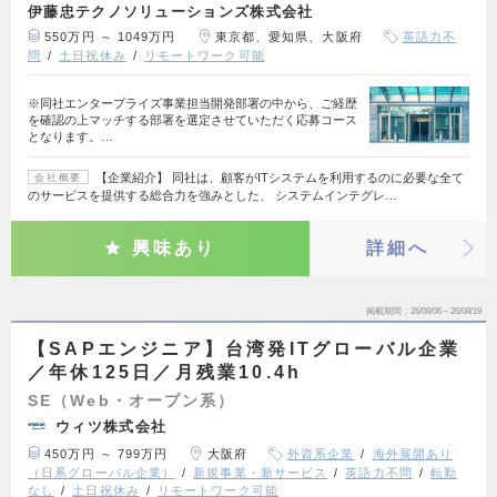
伊藤忠テクノソリューションズ株式会社
550万円 ～ 1049万円
東京都、愛知県、大阪府
英語力不
問
土日祝休み
リモートワーク可能
※同社エンタープライズ事業担当開発部署の中から、ご経歴
を確認の上マッチする部署を選定させていただく応募コース
となります。…
【企業紹介】 同社は、顧客がITシステムを利用するのに必要な全て
会社概要
のサービスを提供する総合力を強みとした、 システムインテグレ…
興味あり
詳細へ
掲載期間
26/08/06～26/08/19
【SAPエンジニア】台湾発ITグローバル企業
／年休125日／月残業10.4h
SE（Web・オープン系）
ウィツ株式会社
450万円 ～ 799万円
大阪府
外資系企業
海外展開あり
（日系グローバル企業）
新規事業・新サービス
英語力不問
転勤
なし
土日祝休み
リモートワーク可能