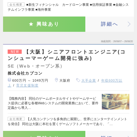
■新生フィナンシャル カードローン事業 ■信用保証事業 ■金融シス
会社概要
テムインフラ事業 ■海外事業
興味あり
詳細へ
掲載期間
26/08/07～26/08/20
【大阪】シニアフロントエンジニア(コ
NEW
ンシューマーゲーム開発に強み)
SE（Web・オープン系）
株式会社カプコン
600万円 ～ 1049万円
大阪府
大手企業
年収600万以
上
育児支援制度
【職務内容】 同社のゲームポータルサイトやゲームサービ
ス提供に必要な各種Webシステムの開発業務において、要件
定義から導入…
【人気コンテンツを多角的に展開し、世界にエンターテインメント
会社概要
を発信】 同社は大阪に本社を置くゲームソフトメーカーであり、「…