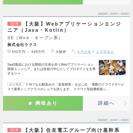
掲載期間
26/08/07～26/08/20
【大阪】Webアプリケーションエンジ
NEW
ニア（Java・Kotlin）
SE（Web・オープン系）
株式会社ラクス
550万円 ～ 649万円
大阪府
大手企業
土日祝休み
SaaS製品における開発の主体を担うWebアプリケーション
開発エンジニア、または技術の中心としてプロダクトを主導
するリー…
ＣＭでもお馴染みの『楽楽精算』をはじめ、 複数のクラウドサービ
会社概要
スで業界トップクラスのシェアを誇ります。 クラウド型経費精算シ…
興味あり
詳細へ
掲載期間
26/08/07～26/08/20
【大阪】住友電工グループ向け基幹系
NEW