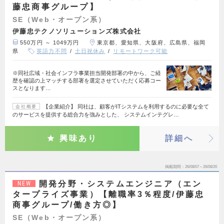
藤忠商事グループ】
SE（Web・オープン系）
伊藤忠テクノソリューションズ株式会社
550万円 ～ 1049万円
東京都、愛知県、大阪府、広島県、福岡
県
英語力不問
土日祝休み
リモートワーク可能
※同社広域・社会インフラ事業担当開発部署の中から、ご経
歴を確認の上マッチする部署を選定させていただく応募コー
スとなります…
【企業紹介】 同社は、顧客がITシステムを利用するのに必要な全て
会社概要
のサービスを提供する総合力を強みとした、 システムインテグレ…
興味あり
詳細へ
掲載期間
26/08/07～26/08/20
開発分野・システムエンジニア（エン
NEW
タープライズ事業）【離職率3％程度/伊藤忠
商事グループ/働き方◎】
SE（Web・オープン系）