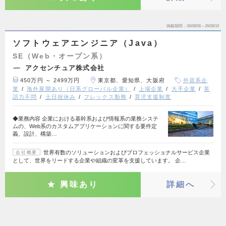
掲載期間
26/08/06～26/08/19
ソフトウェアエンジニア（Java）
SE（Web・オープン系）
アクセンチュア株式会社
450万円 ～ 2499万円
東京都、愛知県、大阪府
外資系企
業
海外展開あり（日系グローバル企業）
上場企業
大手企業
英
語力不問
土日祝休み
フレックス勤務
育児支援制度
◆業務内容 企業における基幹系および情報系の業務システ
ムの、Web系のカスタムアプリケーションに関する要件定
義、設計、構築…
世界有数のソリューションおよびプロフェッショナルサービス企業
会社概要
として、世界をリードする企業や組織の変革を支援しています。 企…
興味あり
詳細へ