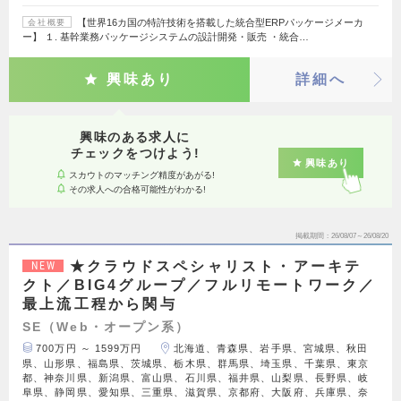
【世界16カ国の特許技術を搭載した統合型ERPパッケージメーカ
会社概要
ー】 １. 基幹業務パッケージシステムの設計開発・販売 ・統合…
興味あり
詳細へ
興味のある求人に
チェックをつけよう!
興味あり
スカウトのマッチング精度があがる!
その求人への合格可能性がわかる!
掲載期間
26/08/07～26/08/20
★クラウドスペシャリスト・アーキテ
NEW
クト／BIG4グループ／フルリモートワーク／
最上流工程から関与
SE（Web・オープン系）
700万円 ～ 1599万円
北海道、青森県、岩手県、宮城県、秋田
県、山形県、福島県、茨城県、栃木県、群馬県、埼玉県、千葉県、東京
都、神奈川県、新潟県、富山県、石川県、福井県、山梨県、長野県、岐
阜県、静岡県、愛知県、三重県、滋賀県、京都府、大阪府、兵庫県、奈