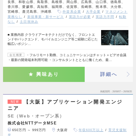
良県、和歌山県、鳥取県、島根県、岡山県、広島県、山口県、徳島県、
香川県、愛媛県、高知県、福岡県、佐賀県、長崎県、熊本県、大分県、
宮崎県、鹿児島県、沖縄県
外資系企業
大手企業
マネジメント
業務なし
新規事業・新サービス
英語力が必要
英語力不問
転勤
なし
土日祝休み
■ 業務内容 クラウドアーキテクトだけでなく、フロントエ
ンドやバックエンド、モバイルエンジニア等ご経験に応じた
幅広いポジシ…
・フルリモート勤務、コミュニケーションはチャット＋ビデオ会議
会社概要
・最新の開発端末利用可能 ・コンサルタントとともに働くため、最…
興味あり
詳細へ
掲載期間
26/08/07～26/08/20
【大阪】アプリケーション開発エンジ
NEW
ニア
SE（Web・オープン系）
株式会社NTTデータMSE
650万円 ～ 999万円
大阪府
年収600万以上
育児支援制
度