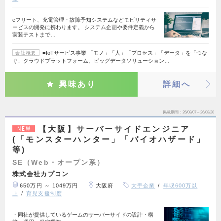
eフリート、充電管理・故障予知システムなどモビリティサ
ービスの開発に携わります。 システム企画や要件定義から
実装テストまで…
■IoTサービス事業 「モノ」「人」「プロセス」「データ」を「つな
会社概要
ぐ」クラウドプラットフォーム、ビッグデータソリューション…
興味あり
詳細へ
掲載期間
26/08/07～26/08/20
【大阪】サーバーサイドエンジニア
NEW
(「モンスターハンター」「バイオハザード」
等)
SE（Web・オープン系）
株式会社カプコン
650万円 ～ 1049万円
大阪府
大手企業
年収600万以
上
育児支援制度
・同社が提供しているゲームのサーバーサイドの設計・構