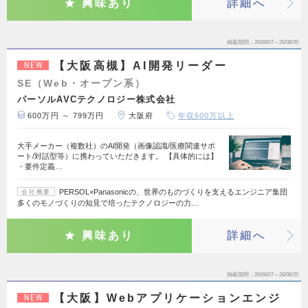
興味あり
詳細へ
掲載期間
26/08/07～26/08/20
【大阪高槻】AI開発リーダー
NEW
SE（Web・オープン系）
パーソルAVCテクノロジー株式会社
600万円 ～ 799万円
大阪府
年収600万以上
大手メーカー（複数社）のAI開発（画像認識/医療関連サポ
ート/対話型等）に携わっていただきます。 【具体的には】
・要件定義…
PERSOL×Panasonicの、世界のものづくりを支えるエンジニア集団
会社概要
多くのモノづくりの知見で培ったテクノロジーの力…
興味あり
詳細へ
掲載期間
26/08/07～26/08/20
【大阪】Webアプリケーションエンジ
NEW