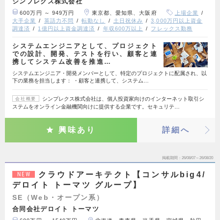
シンプレクス株式会社
600万円 ～ 949万円
東京都、愛知県、大阪府
上場企業
大手企業
英語力不問
転勤なし
土日祝休み
3,000万円以上資金
調達済
1億円以上資金調達済
年収600万以上
フレックス勤務
システムエンジニアとして、プロジェクト
での設計、開発、テストを行い、顧客と連
携してシステム改善を推進…
システムエンジニア・開発メンバーとして、特定のプロジェクトに配属され、以
下の業務を担当します： ・顧客と連携して、システム…
シンプレクス株式会社は、個人投資家向けのインターネット取引シ
会社概要
ステムをオンライン金融機関向けに提供する企業です。セキュリテ…
興味あり
詳細へ
掲載期間
26/08/07～26/08/20
クラウドアーキテクト【コンサルbig4/
NEW
デロイト トーマツ グループ】
SE（Web・オープン系）
合同会社デロイト トーマツ