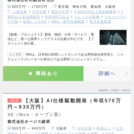
600万円 ～ 1799万円
東京都、神奈川県、愛知県、大阪府
上場企業
大手企業
英語力不問
3,000万円以上資金調達済
1
億円以上資金調達済
年収600万以上
フレックス勤務
リモートワー
ク可能
副業してもOK
MBA・留学支援制度
育児支援制度
【顧客・プロジェクト】 製造・物流・小売・サービス・通
信など、様々な業界トップクラスの企業が中心です。 【プ
ロジェクト別の業…
NRIは、日本初の民間シンクタンクである野村総合研究所と、シス
会社概要
テムインテグレーターの草分けである野村コンピュータシステム…
興味あり
詳細へ
掲載期間
26/08/07～26/08/20
【大阪】AI仕様駆動開発（年収570万
NEW
円～930万円）
SE（Web・オープン系）
株式会社オージス総研
550万円 ～ 949万円
大阪府
大手企業
転勤なし
土日
祝休み
フレックス勤務
リモートワーク可能
副業してもOK