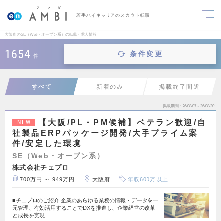
若手ハイキャリアのスカウト転職
大阪府のSE（Web・オープン系）の転職・求人情報
1654
条件変更
件
すべて
新着のみ
掲載終了間近
掲載期間
26/08/07～26/08/20
【大阪/PL・PM候補】ベテラン歓迎/自
NEW
社製品ERPパッケージ開発/大手プライム案
件/安定した環境
SE（Web・オープン系）
株式会社チェプロ
700万円 ～ 949万円
大阪府
年収600万以上
■チェプロのご紹介 企業のあらゆる業務の情報・データを一
元管理、有効活用することでDXを推進し、企業経営の改革
と成長を実現…