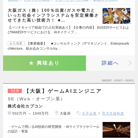
大阪ガス（株）100％出資/ガスや電力と
いった社会インフラシステムを安定稼働さ
せてきた高い技術力！ ■…
【パソナキャリア経由での入社実績あり】【仕事の内容】 自社EDIサービスおよ
びWebEDIサービスにおける、AIネイティブ…
【事業概要】 ■コンサルティング（ITマネジメント、EnterpriseAr
会社概要
chitecture、組み込みコンサル/sy…
興味あり
詳細へ
掲載期間
26/08/07～26/08/20
【大阪】ゲームAIエンジニア
NEW
SE（Web・オープン系）
株式会社カプコン
550万円 ～ 1049万円
大阪府
大手企業
育児支援制度
・ゲームで用いるAI技術の研究開発 ・AIライブラリやツール
の設計・実装