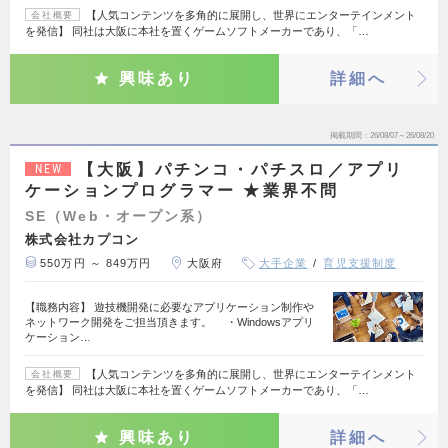
【人気コンテンツを多角的に展開し、世界にエンターテインメント
会社概要
を発信】 同社は大阪に本社を置くゲームソフトメーカーであり、「…
興味あり
詳細へ
掲載期間
26/08/07～26/08/20
【大阪】パチンコ・パチスロ／アプリ
NEW
ケーションプログラマー ★業界不問
SE（Web・オープン系）
株式会社カプコン
550万円 ～ 849万円
大阪府
大手企業
育児支援制度
【職務内容】 遊技機開発に必要なアプリケーション制作や
ネットワーク開発をご担当頂きます。 ・Windowsアプリ
ケーション…
【人気コンテンツを多角的に展開し、世界にエンターテインメント
会社概要
を発信】 同社は大阪に本社を置くゲームソフトメーカーであり、「…
興味あり
詳細へ