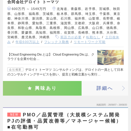
合同会社デロイト トーマツ
600万円 ～ 1549万円
北海道、青森県、岩手県、宮城県、秋田
県、山形県、福島県、茨城県、栃木県、群馬県、埼玉県、千葉県、東京
都、神奈川県、新潟県、富山県、石川県、福井県、山梨県、長野県、岐
阜県、静岡県、愛知県、三重県、滋賀県、京都府、大阪府、兵庫県、奈
良県、和歌山県、鳥取県、島根県、岡山県、広島県、山口県、徳島県、
香川県、愛媛県、高知県、福岡県、佐賀県、長崎県、熊本県、大分県、
宮崎県、鹿児島県、沖縄県
英語力が必要
転勤なし
土日祝休
み
年収600万以上
フレックス勤務
リモートワーク可能
【Cloud Engineering Div.とは】 Cloud Engineering Div.は、ク
ラウドを企業や社会…
デロイト トーマツ コンサルティングは、デロイトの一員として日本
会社概要
のコンサルティングサービスを担い、提言と戦略立案から実行…
興味あり
詳細へ
掲載期間
26/08/07～26/08/20
PMO／品質管理（大規模システム開発
NEW
PJの評価・品質改善等／マネージャー候補）
■在宅勤務可