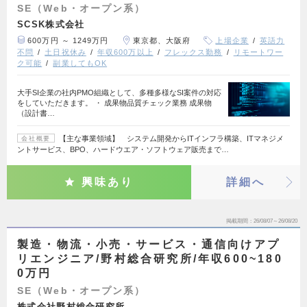
SE（Web・オープン系）
SCSK株式会社
600万円 ～ 1249万円
東京都、大阪府
上場企業
英語力
不問
土日祝休み
年収600万以上
フレックス勤務
リモートワー
ク可能
副業してもOK
大手SI企業の社内PMO組織として、多種多様なSI案件の対応
をしていただきます。 ・ 成果物品質チェック業務 成果物
（設計書…
【主な事業領域】 システム開発からITインフラ構築、ITマネジメ
会社概要
ントサービス、BPO、ハードウエア・ソフトウェア販売まで…
興味あり
詳細へ
掲載期間
26/08/07～26/08/20
製造・物流・小売・サービス・通信向けアプ
リエンジニア/野村総合研究所/年収600~180
0万円
SE（Web・オープン系）
株式会社野村総合研究所