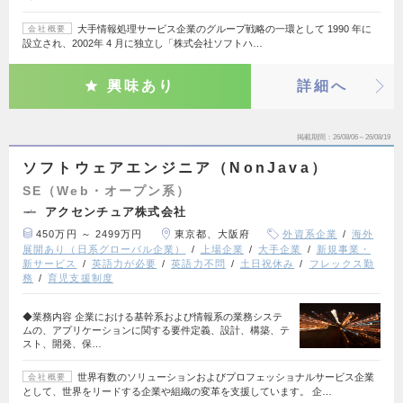
大手情報処理サービス企業のグループ戦略の一環として 1990 年に
会社概要
設立され、2002年 4 月に独立し「株式会社ソフトハ…
興味あり
詳細へ
掲載期間
26/08/06～26/08/19
ソフトウェアエンジニア（NonJava）
SE（Web・オープン系）
アクセンチュア株式会社
450万円 ～ 2499万円
東京都、大阪府
外資系企業
海外
展開あり（日系グローバル企業）
上場企業
大手企業
新規事業・
新サービス
英語力が必要
英語力不問
土日祝休み
フレックス勤
務
育児支援制度
◆業務内容 企業における基幹系および情報系の業務システ
ムの、アプリケーションに関する要件定義、設計、構築、テ
スト、開発、保…
世界有数のソリューションおよびプロフェッショナルサービス企業
会社概要
として、世界をリードする企業や組織の変革を支援しています。 企…