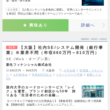
築・運用・保守業務
【人気コンテンツを多角的に展開し、世界にエンターテインメント
会社概要
を発信】 同社は大阪に本社を置くゲームソフトメーカーであり、「…
興味あり
詳細へ
掲載期間
26/08/07～26/08/20
【大阪】社内SE/システム開発（銀行事
NEW
業）※業界不問（年収660万円～810万円）
SE（Web・オープン系）
新生フィナンシャル株式会社
650万円 ～ 849万円
大阪府
大手企業
管理職・マネジャ
ー
土日祝休み
年収600万以上
リモートワーク可能
副業しても
OK
国内大手のカードローンサービス「レイ
ク」を運営、ブランド創設から50年 誇
りある「生活者のための金融…
【パソナキャリア経由での入社実績あり】【募集背景】 組織強化に伴う増員募
集 【職務内容】 金融系システムのITエンジニアとして…