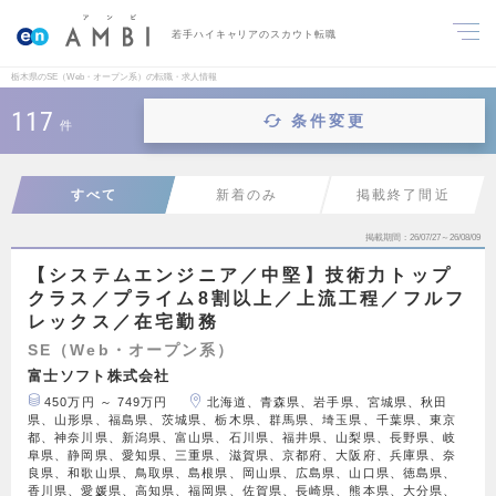
若手ハイキャリアのスカウト転職
栃木県のSE（Web・オープン系）の転職・求人情報
117
条件変更
件
すべて
新着のみ
掲載終了間近
掲載期間
26/07/27～26/08/09
【システムエンジニア／中堅】技術力トップ
クラス／プライム8割以上／上流工程／フルフ
レックス／在宅勤務
SE（Web・オープン系）
富士ソフト株式会社
450万円 ～ 749万円
北海道、青森県、岩手県、宮城県、秋田
県、山形県、福島県、茨城県、栃木県、群馬県、埼玉県、千葉県、東京
都、神奈川県、新潟県、富山県、石川県、福井県、山梨県、長野県、岐
阜県、静岡県、愛知県、三重県、滋賀県、京都府、大阪府、兵庫県、奈
良県、和歌山県、鳥取県、島根県、岡山県、広島県、山口県、徳島県、
香川県、愛媛県、高知県、福岡県、佐賀県、長崎県、熊本県、大分県、