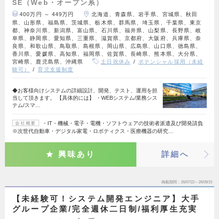
SE（Web・オープン系）
400万円 ～ 449万円
北海道、青森県、岩手県、宮城県、秋田
県、山形県、福島県、茨城県、栃木県、群馬県、埼玉県、千葉県、東京
都、神奈川県、新潟県、富山県、石川県、福井県、山梨県、長野県、岐
阜県、静岡県、愛知県、三重県、滋賀県、京都府、大阪府、兵庫県、奈
良県、和歌山県、鳥取県、島根県、岡山県、広島県、山口県、徳島県、
香川県、愛媛県、高知県、福岡県、佐賀県、長崎県、熊本県、大分県、
宮崎県、鹿児島県、沖縄県
土日祝休み
ポテンシャル採用（未経
験可）
育児支援制度
◆お客様向けシステムの詳細設計、開発、テスト、運用を担
当して頂きます。 【具体的には】 ・WEBシステム/業務シス
テム/スマ…
・IT・機械・電子・電機・ソフトウェアの技術者派遣及び開発請負
会社概要
※次世代自動車・デジタル家電・ロボティクス・医療機器の研究…
興味あり
詳細へ
掲載期間
26/07/22～26/09/15
【未経験可！システム開発エンジニア】大手
グループ企業/完全週休二日制/福利厚生充実