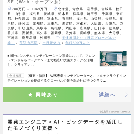
SE（Web・オープン系）
700万円 ～ 1049万円
北海道、青森県、岩手県、宮城県、秋田
県、山形県、福島県、茨城県、栃木県、群馬県、埼玉県、千葉県、東京
都、神奈川県、新潟県、富山県、石川県、福井県、山梨県、長野県、岐
阜県、静岡県、愛知県、三重県、滋賀県、京都府、大阪府、兵庫県、奈
良県、和歌山県、鳥取県、島根県、岡山県、広島県、山口県、徳島県、
香川県、愛媛県、高知県、福岡県、佐賀県、長崎県、熊本県、大分県、
宮崎県、鹿児島県、沖縄県
海外展開あり（日系グローバル企
業）
英語力不問
土日祝休み
年収600万以上
■同社のシステムインテグレーション事業において、フロン
トエンドからバックエンドまで幅広い技術スタックを活用
し、クライアン…
【概要・特徴】 AWS専業インテグレーターと、マルチクラウドイン
会社概要
テグレーションを提供するグローバル企業を親会社に持つクラウ…
興味あり
詳細へ
掲載期間
26/07/16～26/08/19
開発エンジニア＜AI・ビッグデータを活用し
たモノづくり支援＞