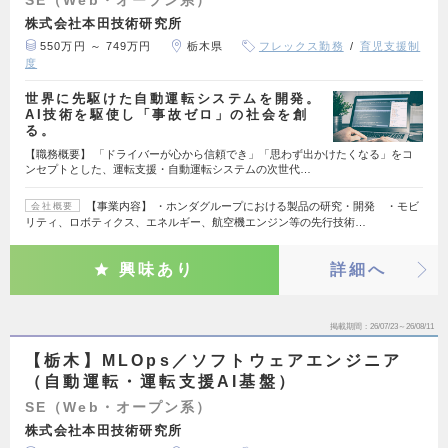
株式会社本田技術研究所
550万円 ～ 749万円
栃木県
フレックス勤務
育児支援制
度
世界に先駆けた自動運転システムを開発。
AI技術を駆使し「事故ゼロ」の社会を創
る。
【職務概要】 「ドライバーが心から信頼でき」「思わず出かけたくなる」をコ
ンセプトとした、運転支援・自動運転システムの次世代…
【事業内容】 ・ホンダグループにおける製品の研究・開発 ・モビ
会社概要
リティ、ロボティクス、エネルギー、航空機エンジン等の先行技術…
興味あり
詳細へ
掲載期間
26/07/23～26/08/11
【栃木】MLOps／ソフトウェアエンジニア
（自動運転・運転支援AI基盤）
SE（Web・オープン系）
株式会社本田技術研究所