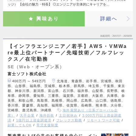
ッジ） 【会社の魅力・特長】 ◎エンジニアが主体的にキャリアを…
興味あり
詳細へ
掲載期間
26/07/27～26/08/09
【インフラエンジニア／若手】AWS・VMWa
re最上位パートナー／先端技術／フルフレッ
クス／在宅勤務
SE（Web・オープン系）
富士ソフト株式会社
400万円 ～ 549万円
北海道、青森県、岩手県、宮城県、秋田
県、山形県、福島県、茨城県、栃木県、群馬県、埼玉県、千葉県、東京
都、神奈川県、新潟県、富山県、石川県、福井県、山梨県、長野県、岐
阜県、静岡県、愛知県、三重県、滋賀県、京都府、大阪府、兵庫県、奈
良県、和歌山県、鳥取県、島根県、岡山県、広島県、山口県、徳島県、
香川県、愛媛県、高知県、福岡県、佐賀県、長崎県、熊本県、大分県、
宮崎県、鹿児島県、沖縄県
海外展開あり（日系グローバル企
業）
大手企業
海外折衝
土日祝休み
3,000万円以上資金調達
済
1億円以上資金調達済
フレックス勤務
リモートワーク可能
副業してもOK
育児支援制度
製造業および公共のお客様を中心に、イン