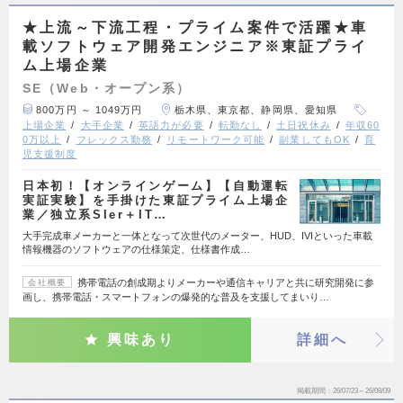
★上流～下流工程・プライム案件で活躍★車
載ソフトウェア開発エンジニア※東証プライ
ム上場企業
SE（Web・オープン系）
800万円 ～ 1049万円
栃木県、東京都、静岡県、愛知県
上場企業
大手企業
英語力が必要
転勤なし
土日祝休み
年収60
0万以上
フレックス勤務
リモートワーク可能
副業してもOK
育
児支援制度
日本初！【オンラインゲーム】【自動運転
実証実験】を手掛けた東証プライム上場企
業／独立系SIer＋IT…
大手完成車メーカーと一体となって次世代のメーター、HUD、IVIといった車載
情報機器のソフトウェアの仕様策定、仕様書作成…
携帯電話の創成期よりメーカーや通信キャリアと共に研究開発に参
会社概要
画し、携帯電話・スマートフォンの爆発的な普及を支援してまいり…
興味あり
詳細へ
掲載期間
26/07/23～26/08/09