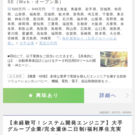
SE（Web・オープン系）
500万円 ～ 949万円
北海道、青森県、岩手県、宮城県、秋田
県、山形県、福島県、茨城県、栃木県、群馬県、埼玉県、千葉県、東京
都、神奈川県、新潟県、富山県、石川県、福井県、山梨県、長野県、岐
阜県、静岡県、愛知県、三重県、滋賀県、京都府、大阪府、兵庫県、奈
良県、和歌山県、鳥取県、島根県、岡山県、広島県、山口県、徳島県、
香川県、愛媛県、高知県、福岡県、佐賀県、長崎県、熊本県、大分県、
宮崎県、鹿児島県、沖縄県
海外展開あり（日系グローバル企
業）
大手企業
英語力不問
■同社にて、以下業務をご担当いただきます。 【具体的に
は】 ・自動車車体設計におけるデータ利活用DXツールの開
発 ・AIエージ…
【概要・特徴】 多様な業界で実績を積んだエンジニアを擁する技術
会社概要
ソリューションカンパニー。 機械、電気・電子、組込制御技術をコ…
興味あり
詳細へ
掲載期間
26/07/15～26/09/08
【未経験可！システム開発エンジニア】大手
グループ企業/完全週休二日制/福利厚生充実