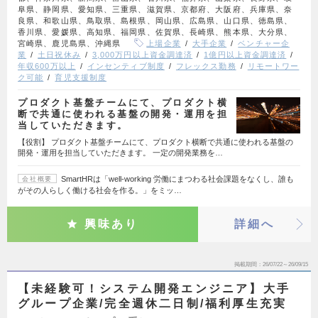
阜県、静岡県、愛知県、三重県、滋賀県、京都府、大阪府、兵庫県、奈
良県、和歌山県、鳥取県、島根県、岡山県、広島県、山口県、徳島県、
香川県、愛媛県、高知県、福岡県、佐賀県、長崎県、熊本県、大分県、
宮崎県、鹿児島県、沖縄県
上場企業
大手企業
ベンチャー企
業
土日祝休み
3,000万円以上資金調達済
1億円以上資金調達済
年収600万以上
インセンティブ制度
フレックス勤務
リモートワー
ク可能
育児支援制度
プロダクト基盤チームにて、プロダクト横
断で共通に使われる基盤の開発・運用を担
当していただきます。
【役割】 プロダクト基盤チームにて、プロダクト横断で共通に使われる基盤の
開発・運用を担当していただきます。 一定の開発業務を…
SmartHRは「well-working 労働にまつわる社会課題をなくし、誰も
会社概要
がその人らしく働ける社会を作る。」をミッ…
興味あり
詳細へ
掲載期間
26/07/22～26/09/15
【未経験可！システム開発エンジニア】大手
グループ企業/完全週休二日制/福利厚生充実