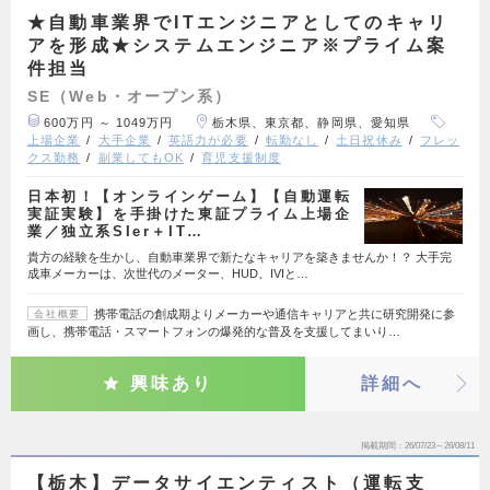
★自動車業界でITエンジニアとしてのキャリ
アを形成★システムエンジニア※プライム案
件担当
SE（Web・オープン系）
600万円 ～ 1049万円
栃木県、東京都、静岡県、愛知県
上場企業
大手企業
英語力が必要
転勤なし
土日祝休み
フレッ
クス勤務
副業してもOK
育児支援制度
日本初！【オンラインゲーム】【自動運転
実証実験】を手掛けた東証プライム上場企
業／独立系SIer＋IT…
貴方の経験を生かし、自動車業界で新たなキャリアを築きませんか！？ 大手完
成車メーカーは、次世代のメーター、HUD、IVIと…
携帯電話の創成期よりメーカーや通信キャリアと共に研究開発に参
会社概要
画し、携帯電話・スマートフォンの爆発的な普及を支援してまいり…
興味あり
詳細へ
掲載期間
26/07/23～26/08/11
【栃木】データサイエンティスト（運転支