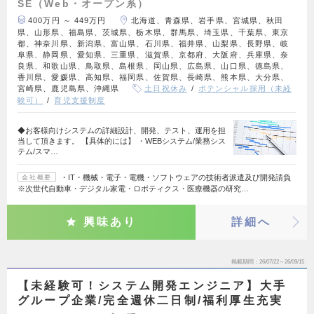
SE（Web・オープン系）
400万円 ～ 449万円
北海道、青森県、岩手県、宮城県、秋田
県、山形県、福島県、茨城県、栃木県、群馬県、埼玉県、千葉県、東京
都、神奈川県、新潟県、富山県、石川県、福井県、山梨県、長野県、岐
阜県、静岡県、愛知県、三重県、滋賀県、京都府、大阪府、兵庫県、奈
良県、和歌山県、鳥取県、島根県、岡山県、広島県、山口県、徳島県、
香川県、愛媛県、高知県、福岡県、佐賀県、長崎県、熊本県、大分県、
宮崎県、鹿児島県、沖縄県
土日祝休み
ポテンシャル採用（未経
験可）
育児支援制度
◆お客様向けシステムの詳細設計、開発、テスト、運用を担
当して頂きます。 【具体的には】 ・WEBシステム/業務シス
テム/スマ…
・IT・機械・電子・電機・ソフトウェアの技術者派遣及び開発請負
会社概要
※次世代自動車・デジタル家電・ロボティクス・医療機器の研究…
興味あり
詳細へ
掲載期間
26/07/22～26/09/15
【未経験可！システム開発エンジニア】大手
グループ企業/完全週休二日制/福利厚生充実