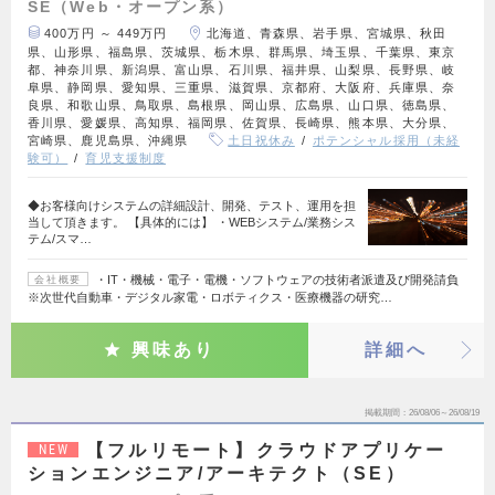
SE（Web・オープン系）
400万円 ～ 449万円
北海道、青森県、岩手県、宮城県、秋田
県、山形県、福島県、茨城県、栃木県、群馬県、埼玉県、千葉県、東京
都、神奈川県、新潟県、富山県、石川県、福井県、山梨県、長野県、岐
阜県、静岡県、愛知県、三重県、滋賀県、京都府、大阪府、兵庫県、奈
良県、和歌山県、鳥取県、島根県、岡山県、広島県、山口県、徳島県、
香川県、愛媛県、高知県、福岡県、佐賀県、長崎県、熊本県、大分県、
宮崎県、鹿児島県、沖縄県
土日祝休み
ポテンシャル採用（未経
験可）
育児支援制度
◆お客様向けシステムの詳細設計、開発、テスト、運用を担
当して頂きます。 【具体的には】 ・WEBシステム/業務シス
テム/スマ…
・IT・機械・電子・電機・ソフトウェアの技術者派遣及び開発請負
会社概要
※次世代自動車・デジタル家電・ロボティクス・医療機器の研究…
興味あり
詳細へ
掲載期間
26/08/06～26/08/19
【フルリモート】クラウドアプリケー
NEW
ションエンジニア/アーキテクト（SE）