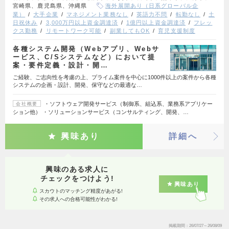
宮崎県、鹿児島県、沖縄県
海外展開あり（日系グローバル企
業）
大手企業
マネジメント業務なし
英語力不問
転勤なし
土
日祝休み
3,000万円以上資金調達済
1億円以上資金調達済
フレッ
クス勤務
リモートワーク可能
副業してもOK
育児支援制度
各種システム開発（Webアプリ、Webサ
ービス、C/Sシステムなど）において提
案・要件定義・設計・開…
ご経験、ご志向性を考慮の上、プライム案件を中心に1000件以上の案件から各種
システムの企画・設計、開発、保守などの最適な…
・ソフトウェア開発サービス（制御系、組込系、業務系アプリケー
会社概要
ション他） ・ソリューションサービス（コンサルティング、開発、…
興味あり
詳細へ
興味のある求人に
チェックをつけよう!
興味あり
スカウトのマッチング精度があがる!
その求人への合格可能性がわかる!
掲載期間
26/07/27～26/08/09