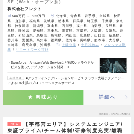
SE（Web・オープン系）
株式会社フレクト
500万円 ～ 899万円
北海道、青森県、岩手県、宮城県、秋田
県、山形県、福島県、茨城県、栃木県、群馬県、埼玉県、千葉県、東京
都、神奈川県、新潟県、富山県、石川県、福井県、山梨県、長野県、岐
阜県、静岡県、愛知県、三重県、滋賀県、京都府、大阪府、兵庫県、奈
良県、和歌山県、鳥取県、島根県、岡山県、広島県、山口県、徳島県、
香川県、愛媛県、高知県、福岡県、佐賀県、長崎県、熊本県、大分県、
宮崎県、鹿児島県、沖縄県
上場企業
土日祝休み
フレックス勤
務
リモートワーク可能
・Salesforce、Amazon Web Serviceなど幅広いクラウドサ
ービスを使ったアプリケーション開発 ・iP…
■クラウドインテグレーションサービス クラウド先端テクノロジー
会社概要
によるDX支援のプロフェッショナルサービス
興味あり
詳細へ
掲載期間
26/08/06～26/08/19
【宇都宮エリア】システムエンジニア/
NEW
東証プライム/チーム体制/研修制度充実/離職