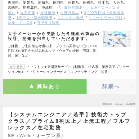
香川県、愛媛県、高知県、福岡県、佐賀県、長崎県、熊本県、大分県、
宮崎県、鹿児島県、沖縄県
海外展開あり（日系グローバル企
業）
大手企業
海外折衝
土日祝休み
3,000万円以上資金調達
済
1億円以上資金調達済
フレックス勤務
リモートワーク可能
副業してもOK
育児支援制度
大手メーカーから受託した各種組込製品の
設計、開発を担当していただきます。
ご経験、ご志向性を考慮の上、プライム案件を中心に1000
件以上の案件から組み込みソフトウェアの企画・設計、開
発、保守など…
・ソフトウェア開発サービス（制御系、組込系、業務系アプリケー
会社概要
ション他） ・ソリューションサービス（コンサルティング、開発、…
興味あり
詳細へ
掲載期間
26/07/27～26/08/09
【システムエンジニア／若手】技術力トップ
クラス／プライム8割以上／上流工程／フルフ
レックス／在宅勤務
SE（Web・オープン系）