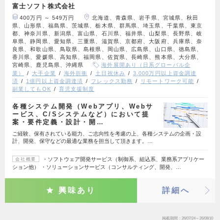
富士ソフト株式会社
400万円 ～ 549万円
北海道、青森県、岩手県、宮城県、秋田
県、山形県、福島県、茨城県、栃木県、群馬県、埼玉県、千葉県、東京
都、神奈川県、新潟県、富山県、石川県、福井県、山梨県、長野県、岐
阜県、静岡県、愛知県、三重県、滋賀県、京都府、大阪府、兵庫県、奈
良県、和歌山県、鳥取県、島根県、岡山県、広島県、山口県、徳島県、
香川県、愛媛県、高知県、福岡県、佐賀県、長崎県、熊本県、大分県、
宮崎県、鹿児島県、沖縄県
海外展開あり（日系グローバル企
業）
大手企業
海外折衝
土日祝休み
3,000万円以上資金調達
済
1億円以上資金調達済
フレックス勤務
リモートワーク可能
副業してもOK
育児支援制度
各種システム開発（Webアプリ、Webサ
ービス、C/Sシステムなど）において提
案・要件定義・設計・開…
ご経験、保有されている能力、ご志向性を考慮の上、各種システムの企画・設
計、開発、保守などの最適な業務を担当して頂きます。…
・ソフトウェア開発サービス（制御系、組込系、業務系アプリケー
会社概要
ション他） ・ソリューションサービス（コンサルティング、開発、…
興味あり
詳細へ
掲載期間
26/07/24～26/08/10