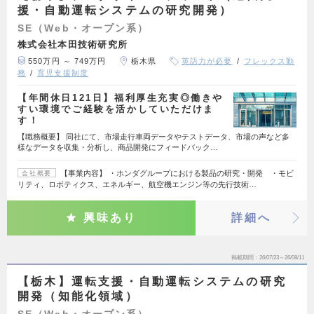
援・自動運転システムの研究開発）
SE（Web・オープン系）
株式会社本田技術研究所
550万円 ～ 749万円
栃木県
英語力が必要
フレックス勤
務
育児支援制度
【年間休日121日】福利厚生充実◎働きや
すい環境でご経験を活かしていただけま
す！
【職務概要】 同社にて、市場走行車両データやテストデータ、市場の声など多
様なデータを収集・分析し、商品開発にフィードバック…
【事業内容】 ・ホンダグループにおける製品の研究・開発 ・モビ
会社概要
リティ、ロボティクス、エネルギー、航空機エンジン等の先行技術…
興味あり
詳細へ
掲載期間
26/07/23～26/08/11
【栃木】運転支援・自動運転システムの研究
開発（知能化領域）
SE（Web・オープン系）