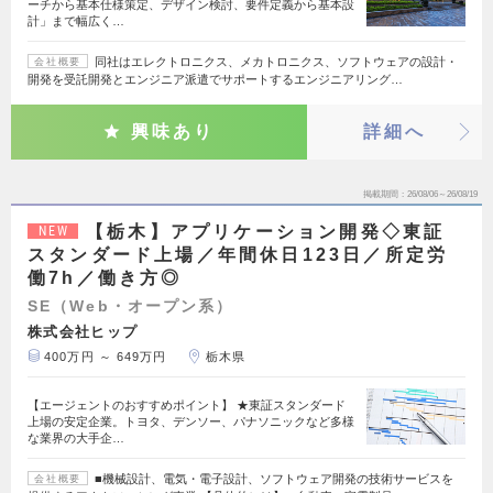
ーチから基本仕様策定、デザイン検討、要件定義から基本設
計」まで幅広く…
同社はエレクトロニクス、メカトロニクス、ソフトウェアの設計・
会社概要
開発を受託開発とエンジニア派遣でサポートするエンジニアリング…
興味あり
詳細へ
掲載期間
26/08/06～26/08/19
【栃木】アプリケーション開発◇東証
NEW
スタンダード上場／年間休日123日／所定労
働7h／働き方◎
SE（Web・オープン系）
株式会社ヒップ
400万円 ～ 649万円
栃木県
【エージェントのおすすめポイント】 ★東証スタンダード
上場の安定企業。トヨタ、デンソー、パナソニックなど多様
な業界の大手企…
■機械設計、電気・電子設計、ソフトウェア開発の技術サービスを
会社概要