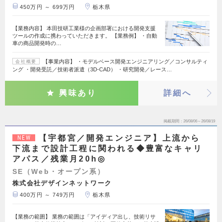
450万円 ～ 699万円
栃木県
【業務内容】 本田技研工業様の企画部署における開発支援
ツールの作成に携わっていただきます。 【業務例】 ・自動
車の商品開発時の…
【事業内容】 ・モデルベース開発エンジニアリング／コンサルティ
会社概要
ング ・開発受託／技術者派遣（3D-CAD） ・研究開発／レース…
興味あり
詳細へ
掲載期間
26/08/06～26/08/19
【宇都宮／開発エンジニア】上流から
NEW
下流まで設計工程に関われる◆豊富なキャリ
アパス／残業月20h◎
SE（Web・オープン系）
株式会社デザインネットワーク
400万円 ～ 749万円
栃木県
【業務の範囲】 業務の範囲は「アイディア出し、技術リサ