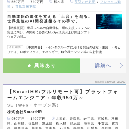
550万円 ～ 749万円
栃木県
英語力が必要
フレックス勤
務
育児支援制度
自動運転の進化を支える「土台」を創る。
世界最速のAI開発基盤をその手で。
【職務概要】 世界レベルの自動運転・運転支援システムの
実現に向け、AI開発に必要なMLOps環境および関連ソフト
ウェアの開…
【事業内容】 ・ホンダグループにおける製品の研究・開発 ・モビ
会社概要
リティ、ロボティクス、エネルギー、航空機エンジン等の先行技術…
興味あり
詳細へ
掲載期間
26/07/22～26/08/30
【SmartHR/フルリモート可】プラットフォ
ームエンジニア：年収950万～
SE（Web・オープン系）
株式会社SmartHR
950万円 ～ 1499万円
北海道、青森県、岩手県、宮城県、秋田
県、山形県、福島県、茨城県、栃木県、群馬県、埼玉県、千葉県、東京
都、神奈川県、新潟県、富山県、石川県、福井県、山梨県、長野県、岐