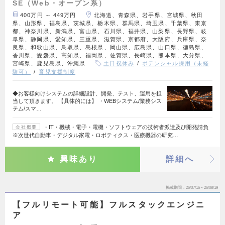
SE（Web・オープン系）
400万円 ～ 449万円
北海道、青森県、岩手県、宮城県、秋田
県、山形県、福島県、茨城県、栃木県、群馬県、埼玉県、千葉県、東京
都、神奈川県、新潟県、富山県、石川県、福井県、山梨県、長野県、岐
阜県、静岡県、愛知県、三重県、滋賀県、京都府、大阪府、兵庫県、奈
良県、和歌山県、鳥取県、島根県、岡山県、広島県、山口県、徳島県、
香川県、愛媛県、高知県、福岡県、佐賀県、長崎県、熊本県、大分県、
宮崎県、鹿児島県、沖縄県
土日祝休み
ポテンシャル採用（未経
験可）
育児支援制度
◆お客様向けシステムの詳細設計、開発、テスト、運用を担
当して頂きます。 【具体的には】 ・WEBシステム/業務シス
テム/スマ…
・IT・機械・電子・電機・ソフトウェアの技術者派遣及び開発請負
会社概要
※次世代自動車・デジタル家電・ロボティクス・医療機器の研究…
興味あり
詳細へ
掲載期間
26/07/16～26/08/19
【フルリモート可能】フルスタックエンジニ
ア