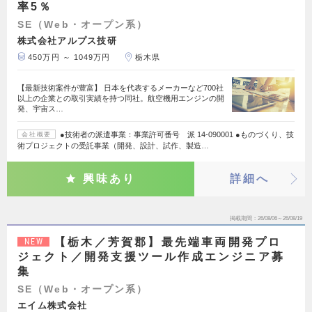
率5％
SE（Web・オープン系）
株式会社アルプス技研
450万円 ～ 1049万円
栃木県
【最新技術案件が豊富】 日本を代表するメーカーなど700社
以上の企業との取引実績を持つ同社。航空機用エンジンの開
発、宇宙ス…
●技術者の派遣事業：事業許可番号 派 14-090001 ●ものづくり、技
会社概要
術プロジェクトの受託事業（開発、設計、試作、製造…
興味あり
詳細へ
掲載期間
26/08/06～26/08/19
【栃木／芳賀郡】最先端車両開発プロ
NEW
ジェクト／開発支援ツール作成エンジニア募
集
SE（Web・オープン系）
エイム株式会社