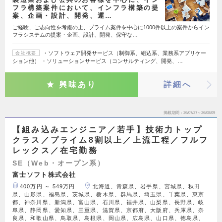
フラ構築案件において、インフラ構築の提
案、企画・設計、開発、運…
ご経験、ご志向性を考慮の上、プライム案件を中心に1000件以上の案件からイン
フラシステムの提案・企画、設計、開発、保守な…
・ソフトウェア開発サービス（制御系、組込系、業務系アプリケー
会社概要
ション他） ・ソリューションサービス（コンサルティング、開発、…
興味あり
詳細へ
掲載期間
26/07/27～26/08/09
【組み込みエンジニア／若手】技術力トップ
クラス／プライム8割以上／上流工程／フルフ
レックス／在宅勤務
SE（Web・オープン系）
富士ソフト株式会社
400万円 ～ 549万円
北海道、青森県、岩手県、宮城県、秋田
県、山形県、福島県、茨城県、栃木県、群馬県、埼玉県、千葉県、東京
都、神奈川県、新潟県、富山県、石川県、福井県、山梨県、長野県、岐
阜県、静岡県、愛知県、三重県、滋賀県、京都府、大阪府、兵庫県、奈
良県、和歌山県、鳥取県、島根県、岡山県、広島県、山口県、徳島県、