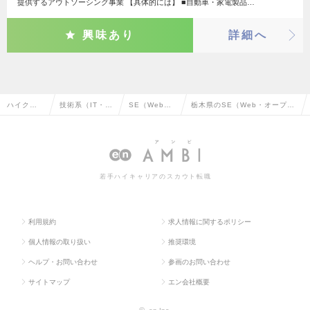
提供するアウトソーシング事業 【具体的には】 ■自動車・家電製品…
興味あり
詳細へ
ハイクラ
技術系（IT・W
SE（Web・
栃木県のSE（Web・オープン
ス求人TO
eb・通信系）
オープン系）
系）の転職・求人情報一覧
P
若手ハイキャリアのスカウト転職
利用規約
求人情報に関するポリシー
個人情報の取り扱い
推奨環境
ヘルプ・お問い合わせ
参画のお問い合わせ
サイトマップ
エン会社概要
©