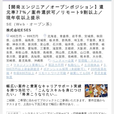
【開発エンジニア／オープンポジション】還
元率77%／案件選択可／リモート9割以上／
現年収以上提示
SE（Web・オープン系）
株式会社ESES
400万円 ～ 999万円
北海道、青森県、岩手県、宮城県、秋田
県、山形県、福島県、茨城県、栃木県、群馬県、埼玉県、千葉県、東京
都、神奈川県、新潟県、富山県、石川県、福井県、山梨県、長野県、岐
阜県、静岡県、愛知県、三重県、滋賀県、京都府、大阪府、兵庫県、奈
良県、和歌山県、鳥取県、島根県、岡山県、広島県、山口県、徳島県、
香川県、愛媛県、高知県、福岡県、佐賀県、長崎県、熊本県、大分県、
宮崎県、鹿児島県、沖縄県
ベンチャー企業
管理職・マネジャ
ー
マネジメント業務なし
英語力不問
転勤なし
土日祝休み
3,
000万円以上資金調達済
ポテンシャル採用（未経験可）
20代役員在
籍
年収600万以上
リモートワーク可能
副業してもOK
育児支援
制度
幅広い案件と豊富なキャリアサポート実績
を持つ当社で、「こんなスキルを身につけ
たい」「将来こうなりたい…
ご経験、ご希望に合わせてプロジェクトにご参画いただきます。 要件定義から
テストまで、上流から下流工程まで幅広い案件があり、…
・システムエンジニアリングサービス ・IT研修事業（ウズウズカレ
会社概要