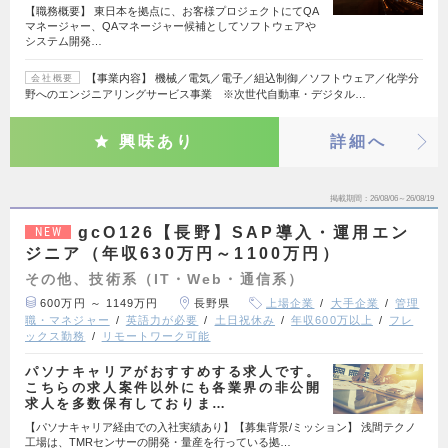
【職務概要】 東日本を拠点に、お客様プロジェクトにてQA
マネージャー、QAマネージャー候補としてソフトウェアや
システム開発…
【事業内容】 機械／電気／電子／組込制御／ソフトウェア／化学分
会社概要
野へのエンジニアリングサービス事業 ※次世代自動車・デジタル…
興味あり
詳細へ
掲載期間
26/08/06～26/08/19
gcO126【長野】SAP導入・運用エン
NEW
ジニア（年収630万円～1100万円）
その他、技術系（IT・Web・通信系）
600万円 ～ 1149万円
長野県
上場企業
大手企業
管理
職・マネジャー
英語力が必要
土日祝休み
年収600万以上
フレ
ックス勤務
リモートワーク可能
パソナキャリアがおすすめする求人です。
こちらの求人案件以外にも各業界の非公開
求人を多数保有しておりま…
【パソナキャリア経由での入社実績あり】【募集背景/ミッション】 浅間テクノ
工場は、TMRセンサーの開発・量産を行っている拠…