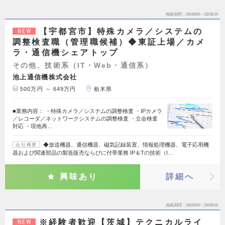
掲載期間
26/08/06～26/08/19
【宇都宮市】特殊カメラ／システムの
NEW
調整検査職（管理職候補）◆東証上場／カメ
ラ・通信機シェアトップ
その他、技術系（IT・Web・通信系）
池上通信機株式会社
500万円 ～ 649万円
栃木県
■業務内容： ・特殊カメラ／システムの調整検査 ・IPカメラ
／レコーダ／ネットワークシステムの調整検査 ・立会検査
対応 ・現地再…
◆放送機器、通信機器、磁気記録装置、情報処理機器、電子応用機
会社概要
器および関連部品の製造販売ならびに付帯業務 IP＆Tの技術（I…
興味あり
詳細へ
掲載期間
26/08/06～26/08/19
※経験者歓迎【茨城】テクニカルライ
NEW