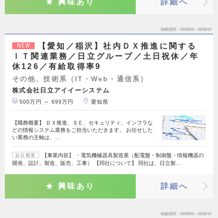
興味あり
詳細へ
掲載期間
26/08/06～26/08/19
【愛知／稲沢】社内ＤＸ推進に関する
NEW
ＩＴ関連業務／日立グループ／土日祝休／年
休126／有給取得率9
その他、技術系（IT・Web・通信系）
株式会社日立アイイーシステム
500万円 ～ 699万円
愛知県
【職務概要】 ＤＸ推進、ＳＥ、セキュリティ、インフラな
どの情報システム業務をご担当いただきます。 お任せした
い業務の主軸は、…
【事業内容】 ・電気機械器具製造業（配電盤・制御盤・情報機器の
会社概要
開発、設計、製造、販売、工事） 【同社について】 同社は、日立製…
興味あり
詳細へ
掲載期間
26/08/06～26/08/19