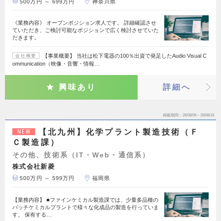
500万円 ～ 699万円
神奈川県
《業務内容》 オープンポジション求人です。 詳細確認させ
ていただき、ご検討可能なポジションで広く検討させていた
だきます。
【事業概要】 当社は松下電器の100％出資で発足したAudio Visual C
会社概要
ommunication（映像・音響・情報…
興味あり
詳細へ
掲載期間
26/08/06～26/08/19
【北九州】化学プラント製造技術（Ｆ
NEW
Ｃ製造課）
その他、技術系（IT・Web・通信系）
株式会社新菱
500万円 ～ 599万円
福岡県
【業務内容】 ■ファインケミカル製造課では、少量多品種の
バッチケミカルプラントで様々な化成品の製造を行っていま
す。 保有する…