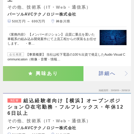
その他、技術系（IT・Web・通信系）
パーソルAVCテクノロジー株式会社
500万円 ～ 699万円
神奈川県
《業務内容》 【メンバーポジション】 品質に重点を置いた
車載系の組み込み開発案件にて上流工程からの実装をお任せ
します。 ・車…
【事業概要】 当社は松下電器の100％出資で発足したAudio Visual C
会社概要
ommunication（映像・音響・情報…
興味あり
詳細へ
掲載期間
26/08/06～26/08/19
組込経験者向け【横浜】オープンポジ
NEW
ション◎在宅勤務・フルフレックス・年休12
6日以上
その他、技術系（IT・Web・通信系）
パーソルAVCテクノロジー株式会社