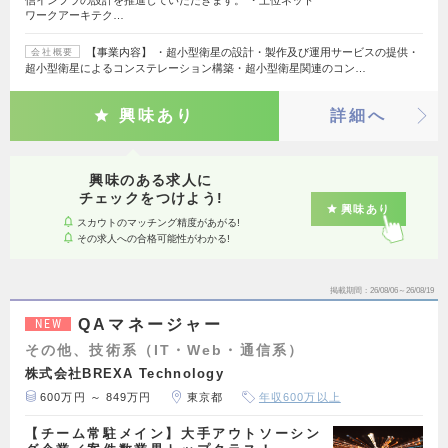
信インフラの設計を推進していただきます。 ・上位ネット
ワークアーキテク…
【事業内容】 ・超小型衛星の設計・製作及び運用サービスの提供・
会社概要
超小型衛星によるコンステレーション構築・超小型衛星関連のコン…
興味あり
詳細へ
興味のある求人に
チェックをつけよう!
興味あり
スカウトのマッチング精度があがる!
その求人への合格可能性がわかる!
掲載期間
26/08/06～26/08/19
QAマネージャー
NEW
その他、技術系（IT・Web・通信系）
株式会社BREXA Technology
600万円 ～ 849万円
東京都
年収600万以上
【チーム常駐メイン】大手アウトソーシン