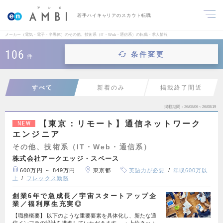
若手ハイキャリアのスカウト転職
メーカー（電気・電子・半導体）のその他、技術系（IT・Web・通信系）の転職・求人情報
106
条件変更
件
すべて
新着のみ
掲載終了間近
掲載期間
26/08/06～26/08/19
【東京：リモート】通信ネットワーク
NEW
エンジニア
その他、技術系（IT・Web・通信系）
株式会社アークエッジ・スペース
600万円 ～ 849万円
東京都
英語力が必要
年収600万以
上
フレックス勤務
創業6年で急成長／宇宙スタートアップ企
業／福利厚生充実◎
【職務概要】 以下のような重要要素を具体化し、新たな通