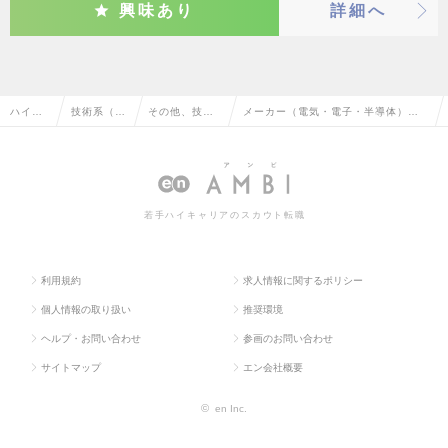
興味あり
詳細へ
ハイク
技術系（I
その他、技術
メーカー（電気・電子・半導体）の
ラス求
T・Web・
系（IT・We
その他、技術系（IT・Web・通信
人TOP
通信系）
b・通信系）
系）の転職・求人情報一覧
若手ハイキャリアのスカウト転職
利用規約
求人情報に関するポリシー
個人情報の取り扱い
推奨環境
ヘルプ・お問い合わせ
参画のお問い合わせ
サイトマップ
エン会社概要
©
en Inc.