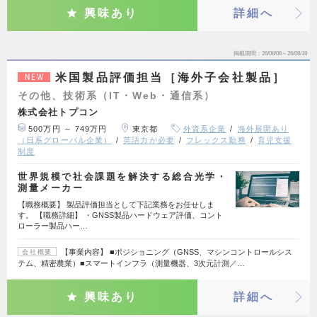
興味あり
詳細へ
掲載期間
26/08/06～26/08/19
米国製品評価担当［海外子会社製品］
NEW
その他、技術系（IT・Web・通信系）
株式会社トプコン
500万円 ～ 749万円
東京都
外資系企業
海外展開あり
（日系グローバル企業）
英語力が必要
フレックス勤務
育児支援
制度
世界規模で社会課題を解決する総合光学・
測量メーカー
【職務概要】 製品評価担当として下記業務をお任せしま
す。 【職務詳細】 ・GNSS製品ハードウェア評価、コント
ローラー製品ハー…
【事業内容】 ■ポジショニング（GNSS、マシンコントロールシス
会社概要
テム、精密農業）■スマートインフラ（測量機器、3次元計測／…
興味あり
詳細へ