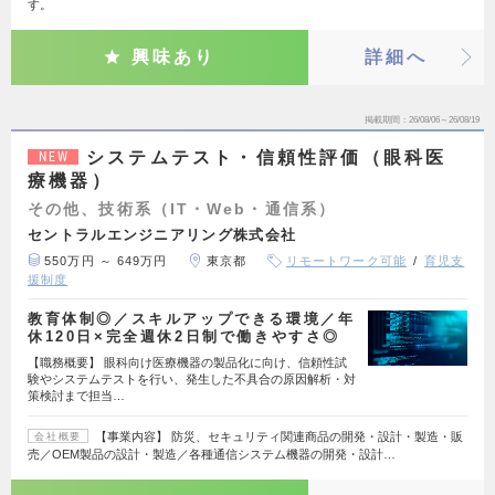
す。
興味あり
詳細へ
掲載期間
26/08/06～26/08/19
システムテスト・信頼性評価（眼科医
NEW
療機器）
その他、技術系（IT・Web・通信系）
セントラルエンジニアリング株式会社
550万円 ～ 649万円
東京都
リモートワーク可能
育児支
援制度
教育体制◎／スキルアップできる環境／年
休120日×完全週休2日制で働きやすさ◎
【職務概要】 眼科向け医療機器の製品化に向け、信頼性試
験やシステムテストを行い、発生した不具合の原因解析・対
策検討まで担当…
【事業内容】 防災、セキュリティ関連商品の開発・設計・製造・販
会社概要
売／OEM製品の設計・製造／各種通信システム機器の開発・設計…