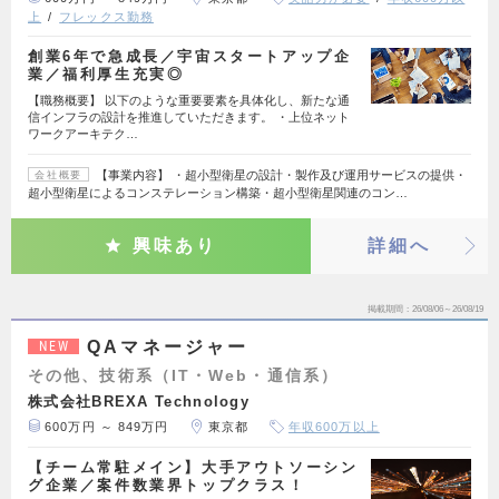
上
フレックス勤務
創業6年で急成長／宇宙スタートアップ企
業／福利厚生充実◎
【職務概要】 以下のような重要要素を具体化し、新たな通
信インフラの設計を推進していただきます。 ・上位ネット
ワークアーキテク…
【事業内容】 ・超小型衛星の設計・製作及び運用サービスの提供・
会社概要
超小型衛星によるコンステレーション構築・超小型衛星関連のコン…
興味あり
詳細へ
掲載期間
26/08/06～26/08/19
QAマネージャー
NEW
その他、技術系（IT・Web・通信系）
株式会社BREXA Technology
600万円 ～ 849万円
東京都
年収600万以上
【チーム常駐メイン】大手アウトソーシン
グ企業／案件数業界トップクラス！