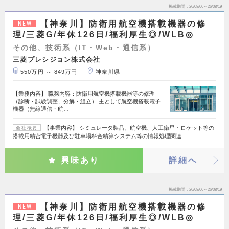
掲載期間
26/08/06～26/08/19
【神奈川】防衛用航空機搭載機器の修
NEW
理/三菱G/年休126日/福利厚生◎/WLB◎
その他、技術系（IT・Web・通信系）
三菱プレシジョン株式会社
550万円 ～ 849万円
神奈川県
【業務内容】 職務内容：防衛用航空機搭載機器等の修理
（診断・試験調整、分解・組立） 主として航空機搭載電子
機器（無線通信・航…
【事業内容】 シミュレータ製品、航空機、人工衛星・ロケット等の
会社概要
搭載用精密電子機器及び駐車場料金精算システム等の情報処理関連…
興味あり
詳細へ
掲載期間
26/08/06～26/08/19
【神奈川】防衛用航空機搭載機器の修
NEW
理/三菱G/年休126日/福利厚生◎/WLB◎