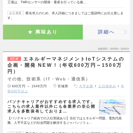
工場は、TMRセンサーの開発・量産を行っている拠…
匿名求人のため、求人詳細につきましてはご面談時にお伝え致しま
会社概要
す。
興味あり
詳細へ
掲載期間
26/08/06～26/08/19
エネルギーマネジメントIoTシステムの
NEW
企画・開発 NEW !（年収600万円～1500万
円）
その他、技術系（IT・Web・通信系）
600万円 ～ 1549万円
宮城県
大手企業
土日祝休み
年
収600万以上
パソナキャリアがおすすめする求人です。
こちらの求人案件以外にも各業界の非公開
求人を多数保有しておりま…
【パソナキャリア経由での入社実績あり】当社ではエネルギー問題、電気代高
騰、人手不足などの社会問題を解決するジャパンソリュ…