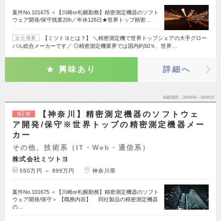
案件No.101675 ＜【川崎or札幌勤務】精密測定機器のソフト
ウェア開発/保守残業20h／年休126日★世界トップ精密…
【ミツトヨとは？】 ＼精密測定機で世界トップシェアの大手グロー
会社概要
バル総合メーカーです／ ◎精密測定機業界では国内約50％、世界…
興味あり
詳細へ
掲載期間
26/08/06～26/08/19
【神奈川】精密測定機器のソフトウェ
NEW
ア開発/保守※世界トップの精密測定機器メー
カー
その他、技術系（IT・Web・通信系）
株式会社ミツトヨ
550万円 ～ 899万円
神奈川県
案件No.101675 ＜【川崎or札幌勤務】精密測定機器のソフト
ウェア開発/保守＞ 【職務内容】 同社製品の精密測定機器
の…