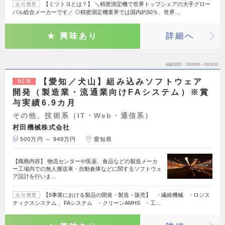
【ミツトヨとは？】 ＼精密測定機で世界トップシェアの大手グロー
会社概要
バル総合メーカーです／ ◎精密測定機業界では国内約50％、世界…
興味あり
詳細へ
掲載期間
26/08/06～26/08/19
【愛知／犬山】組み込みソフトウェア
NEW
開発（製造業・流通業向けFAシステム）※賞
与実績6.9カ月
その他、技術系（IT・Web・通信系）
村田機械株式会社
500万円 ～ 949万円
愛知県
【職務内容】 物流センターや医薬、食品などの製造メーカ
ー工場内での無人搬送車・自動倉庫などに関するソフトウェ
ア設計を行いま…
【5事業における製品の開発・製造・販売】 ・繊維機械 ・ロジス
会社概要
ティクスシステム 、FAシステム ・クリーンAMHS ・工…