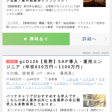
グ企業／案件数業界トップクラス！
【職務概要】 東日本を拠点に、お客様プロジェクトにてQA
マネージャー、QAマネージャー候補としてソフトウェアや
システム開発…
【事業内容】 機械／電気／電子／組込制御／ソフトウェア／化学分
会社概要
野へのエンジニアリングサービス事業 ※次世代自動車・デジタル…
興味あり
詳細へ
掲載期間
26/08/06～26/08/19
gcO126【長野】SAP導入・運用エン
NEW
ジニア（年収630万円～1100万円）
その他、技術系（IT・Web・通信系）
600万円 ～ 1149万円
長野県
上場企業
大手企業
管理
職・マネジャー
英語力が必要
土日祝休み
年収600万以上
フレ
ックス勤務
リモートワーク可能
パソナキャリアがおすすめする求人です。
こちらの求人案件以外にも各業界の非公開
求人を多数保有しておりま…
【パソナキャリア経由での入社実績あり】【募集背景/ミッション】 浅間テクノ