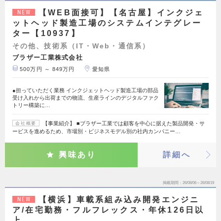
【WEB面接可】【名古屋】インクジェ
NEW
ットヘッド製造工場のシステムインテグレー
ター【10937】
その他、技術系（IT・Web・通信系）
ブラザー工業株式会社
500万円 ～ 849万円
愛知県
●担っていただく業務 インクジェットヘッド製造工場の部品
受け入れから出荷までの物流、生産ラインのデジタルファク
トリー構築に…
【事業紹介】 ■ブラザー工業では顧客を中心に据えた製品開発・サ
会社概要
ービスを進めるため、市場別・ビジネスモデル別の社内カンパニー…
興味あり
詳細へ
掲載期間
26/08/06～26/08/19
【横浜】車載系組み込み開発エンジニ
NEW
ア/在宅勤務・フルフレックス・年休126日以
上