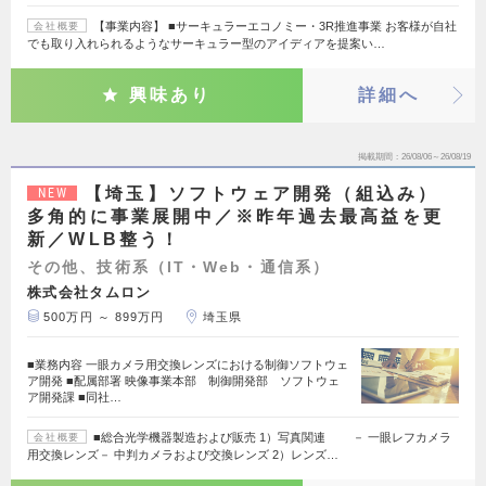
【事業内容】 ■サーキュラーエコノミー・3R推進事業 お客様が自社
会社概要
でも取り入れられるようなサーキュラー型のアイディアを提案い…
興味あり
詳細へ
掲載期間
26/08/06～26/08/19
【埼玉】ソフトウェア開発（組込み）
NEW
多角的に事業展開中／※昨年過去最高益を更
新／WLB整う！
その他、技術系（IT・Web・通信系）
株式会社タムロン
500万円 ～ 899万円
埼玉県
■業務内容 一眼カメラ用交換レンズにおける制御ソフトウェ
ア開発 ■配属部署 映像事業本部 制御開発部 ソフトウェ
ア開発課 ■同社…
■総合光学機器製造および販売 1）写真関連 － 一眼レフカメラ
会社概要
用交換レンズ－ 中判カメラおよび交換レンズ 2）レンズ…