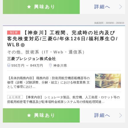
興味あり
詳細へ
掲載期間
26/08/06～26/08/19
【神奈川】工程間、完成時の社内及び
NEW
客先検査対応/三菱G/年休126日/福利厚生◎/
WLB◎
その他、技術系（IT・Web・通信系）
三菱プレシジョン株式会社
550万円 ～ 849万円
神奈川県
【具体的職務内容】 職務内容：防衛用航空機搭載機器等の
修理（診断・試験調整、分解・組立）における検査業務 主
として修理におけ…
【事業内容】 シミュレータ製品、航空機、人工衛星・ロケット等の
会社概要
搭載用精密電子機器及び駐車場料金精算システム等の情報処理関連…
興味あり
詳細へ