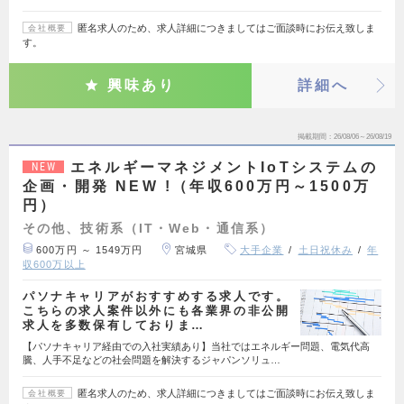
匿名求人のため、求人詳細につきましてはご面談時にお伝え致しま
会社概要
す。
興味あり
詳細へ
掲載期間
26/08/06～26/08/19
エネルギーマネジメントIoTシステムの
NEW
企画・開発 NEW !（年収600万円～1500万
円）
その他、技術系（IT・Web・通信系）
600万円 ～ 1549万円
宮城県
大手企業
土日祝休み
年
収600万以上
パソナキャリアがおすすめする求人です。
こちらの求人案件以外にも各業界の非公開
求人を多数保有しておりま…
【パソナキャリア経由での入社実績あり】当社ではエネルギー問題、電気代高
騰、人手不足などの社会問題を解決するジャパンソリュ…
匿名求人のため、求人詳細につきましてはご面談時にお伝え致しま
会社概要