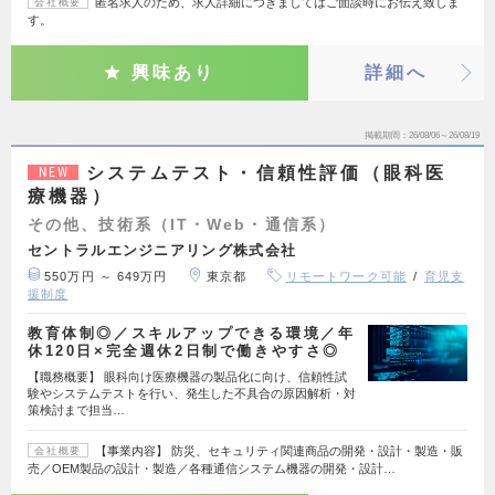
匿名求人のため、求人詳細につきましてはご面談時にお伝え致しま
会社概要
す。
興味あり
詳細へ
掲載期間
26/08/06～26/08/19
システムテスト・信頼性評価（眼科医
NEW
療機器）
その他、技術系（IT・Web・通信系）
セントラルエンジニアリング株式会社
550万円 ～ 649万円
東京都
リモートワーク可能
育児支
援制度
教育体制◎／スキルアップできる環境／年
休120日×完全週休2日制で働きやすさ◎
【職務概要】 眼科向け医療機器の製品化に向け、信頼性試
験やシステムテストを行い、発生した不具合の原因解析・対
策検討まで担当…
【事業内容】 防災、セキュリティ関連商品の開発・設計・製造・販
会社概要
売／OEM製品の設計・製造／各種通信システム機器の開発・設計…