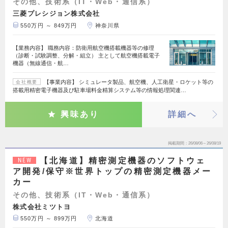
その他、技術系（IT・Web・通信系）
三菱プレシジョン株式会社
550万円 ～ 849万円
神奈川県
【業務内容】 職務内容：防衛用航空機搭載機器等の修理
（診断・試験調整、分解・組立） 主として航空機搭載電子
機器（無線通信・航…
【事業内容】 シミュレータ製品、航空機、人工衛星・ロケット等の
会社概要
搭載用精密電子機器及び駐車場料金精算システム等の情報処理関連…
興味あり
詳細へ
掲載期間
26/08/06～26/08/19
【北海道】精密測定機器のソフトウェ
NEW
ア開発/保守※世界トップの精密測定機器メー
カー
その他、技術系（IT・Web・通信系）
株式会社ミツトヨ
550万円 ～ 899万円
北海道