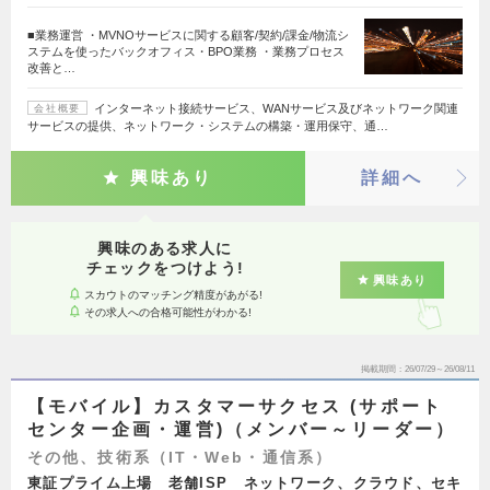
■業務運営 ・MVNOサービスに関する顧客/契約/課金/物流シ
ステムを使ったバックオフィス・BPO業務 ・業務プロセス
改善と…
インターネット接続サービス、WANサービス及びネットワーク関連
会社概要
サービスの提供、ネットワーク・システムの構築・運用保守、通…
興味あり
詳細へ
興味のある求人に
チェックをつけよう!
興味あり
スカウトのマッチング精度があがる!
その求人への合格可能性がわかる!
掲載期間
26/07/29～26/08/11
【モバイル】カスタマーサクセス (サポート
センター企画・運営)（メンバー～リーダー）
その他、技術系（IT・Web・通信系）
東証プライム上場 老舗ISP ネットワーク、クラウド、セキ