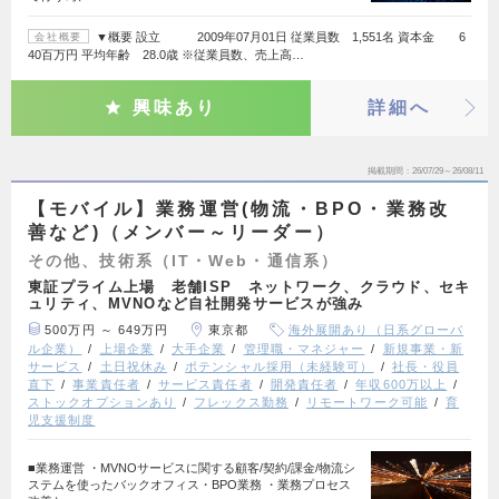
▼概要 設立 2009年07月01日 従業員数 1,551名 資本金 6
会社概要
40百万円 平均年齢 28.0歳 ※従業員数、売上高…
興味あり
詳細へ
掲載期間
26/07/29～26/08/11
【モバイル】業務運営(物流・BPO・業務改
善など)（メンバー～リーダー）
その他、技術系（IT・Web・通信系）
東証プライム上場 老舗ISP ネットワーク、クラウド、セキ
ュリティ、MVNOなど自社開発サービスが強み
500万円 ～ 649万円
東京都
海外展開あり（日系グローバ
ル企業）
上場企業
大手企業
管理職・マネジャー
新規事業・新
サービス
土日祝休み
ポテンシャル採用（未経験可）
社長・役員
直下
事業責任者
サービス責任者
開発責任者
年収600万以上
ストックオプションあり
フレックス勤務
リモートワーク可能
育
児支援制度
■業務運営 ・MVNOサービスに関する顧客/契約/課金/物流シ
ステムを使ったバックオフィス・BPO業務 ・業務プロセス