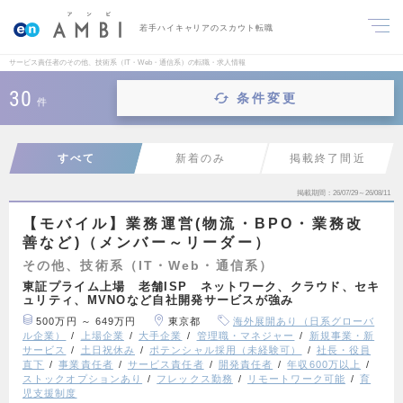
若手ハイキャリアのスカウト転職
サービス責任者のその他、技術系（IT・Web・通信系）の転職・求人情報
30
条件変更
件
すべて
新着のみ
掲載終了間近
掲載期間
26/07/29～26/08/11
【モバイル】業務運営(物流・BPO・業務改
善など)（メンバー～リーダー）
その他、技術系（IT・Web・通信系）
東証プライム上場 老舗ISP ネットワーク、クラウド、セキ
ュリティ、MVNOなど自社開発サービスが強み
500万円 ～ 649万円
東京都
海外展開あり（日系グローバ
ル企業）
上場企業
大手企業
管理職・マネジャー
新規事業・新
サービス
土日祝休み
ポテンシャル採用（未経験可）
社長・役員
直下
事業責任者
サービス責任者
開発責任者
年収600万以上
ストックオプションあり
フレックス勤務
リモートワーク可能
育
児支援制度