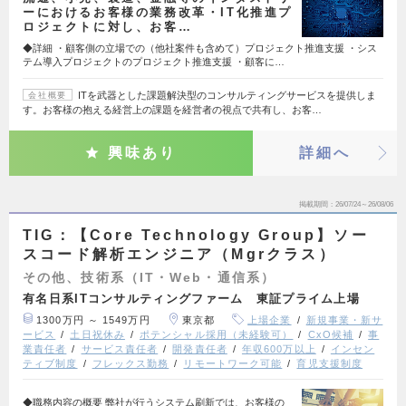
ーにおけるお客様の業務改革・IT化推進プ
ロジェクトに対し、お客…
◆詳細 ・顧客側の立場での（他社案件も含めて）プロジェクト推進支援 ・シス
テム導入プロジェクトのプロジェクト推進支援 ・顧客に…
ITを武器とした課題解決型のコンサルティングサービスを提供しま
会社概要
す。お客様の抱える経営上の課題を経営者の視点で共有し、お客…
興味あり
詳細へ
掲載期間
26/07/24～26/08/06
TIG：【Core Technology Group】ソー
スコード解析エンジニア（Mgrクラス）
その他、技術系（IT・Web・通信系）
有名日系ITコンサルティングファーム 東証プライム上場
1300万円 ～ 1549万円
東京都
上場企業
新規事業・新サ
ービス
土日祝休み
ポテンシャル採用（未経験可）
CxO候補
事
業責任者
サービス責任者
開発責任者
年収600万以上
インセン
ティブ制度
フレックス勤務
リモートワーク可能
育児支援制度
◆職務内容の概要 弊社が行うシステム刷新では、お客様の