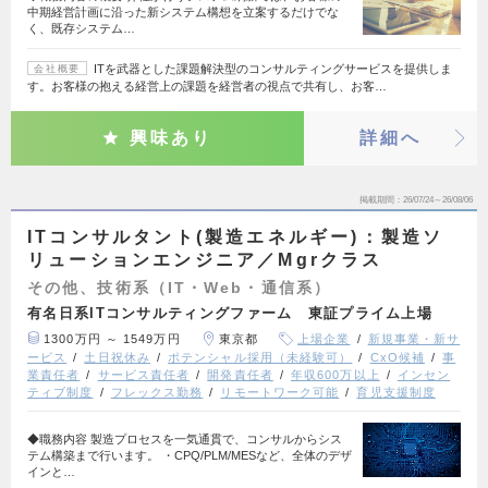
中期経営計画に沿った新システム構想を立案するだけでな
く、既存システム…
ITを武器とした課題解決型のコンサルティングサービスを提供しま
会社概要
す。お客様の抱える経営上の課題を経営者の視点で共有し、お客…
興味あり
詳細へ
掲載期間
26/07/24～26/08/06
ITコンサルタント(製造エネルギー)：製造ソ
リューションエンジニア／Mgrクラス
その他、技術系（IT・Web・通信系）
有名日系ITコンサルティングファーム 東証プライム上場
1300万円 ～ 1549万円
東京都
上場企業
新規事業・新サ
ービス
土日祝休み
ポテンシャル採用（未経験可）
CxO候補
事
業責任者
サービス責任者
開発責任者
年収600万以上
インセン
ティブ制度
フレックス勤務
リモートワーク可能
育児支援制度
◆職務内容 製造プロセスを一気通貫で、コンサルからシス
テム構築まで行います。 ・CPQ/PLM/MESなど、全体のデザ
インと…