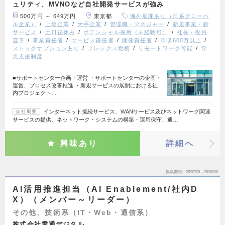
ュリティ、MVNOなど自社開発サービスが強み
500万円 ～ 649万円
東京都
海外展開あり（日系グローバ
ル企業）
上場企業
大手企業
管理職・マネジャー
新規事業・新
サービス
土日祝休み
ポテンシャル採用（未経験可）
社長・役員
直下
事業責任者
サービス責任者
開発責任者
年収600万以上
ストックオプションあり
フレックス勤務
リモートワーク可能
育
児支援制度
■サポートセンター企画・運営 ・サポートセンターの企画・
運営、プロセス改善推進 ・新規サービスの展開における社
内プロジェクト…
インターネット接続サービス、WANサービス及びネットワーク関連
会社概要
サービスの提供、ネットワーク・システムの構築・運用保守、通…
興味あり
詳細へ
掲載期間
26/07/26～26/08/08
AI活用推進担当（AI Enablement/社内D
X）（メンバー～リーダー）
その他、技術系（IT・Web・通信系）
株式会社電通デジタル