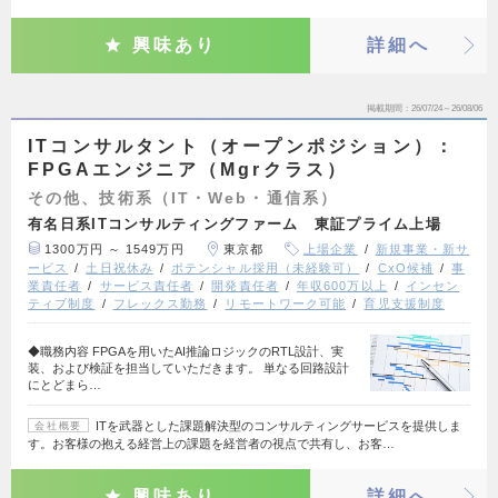
興味あり
詳細へ
掲載期間
26/07/24～26/08/06
ITコンサルタント（オープンポジション）：
FPGAエンジニア（Mgrクラス）
その他、技術系（IT・Web・通信系）
有名日系ITコンサルティングファーム 東証プライム上場
1300万円 ～ 1549万円
東京都
上場企業
新規事業・新サ
ービス
土日祝休み
ポテンシャル採用（未経験可）
CxO候補
事
業責任者
サービス責任者
開発責任者
年収600万以上
インセン
ティブ制度
フレックス勤務
リモートワーク可能
育児支援制度
◆職務内容 FPGAを用いたAI推論ロジックのRTL設計、実
装、および検証を担当していただきます。 単なる回路設計
にとどまら…
ITを武器とした課題解決型のコンサルティングサービスを提供しま
会社概要
す。お客様の抱える経営上の課題を経営者の視点で共有し、お客…
興味あり
詳細へ