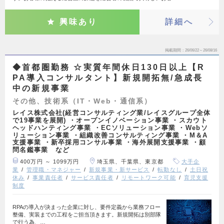
興味あり
詳細へ
掲載期間
26/06/22～26/08/16
◆首都圏勤務 ☆実質年間休日130日以上【R
PA導入コンサルタント】新規開拓無/急成長
中の新規事業
その他、技術系（IT・Web・通信系）
レイス株式会社(経営コンサルティング業/レイスグループ全体
で19事業を展開) ・オープンイノベーション事業 ・スカウト
ヘッドハンティング事業 ・ECソリューション事業 ・Webソ
リューション事業 ・組織改善コンサルティング事業 ・M＆A
支援事業 ・新卒採用コンサル事業 ・海外展開支援事業 ・顧
問名鑑事業 など
400万円 ～ 1099万円
埼玉県、千葉県、東京都
大手企
業
管理職・マネジャー
新規事業・新サービス
転勤なし
土日祝
休み
事業責任者
サービス責任者
リモートワーク可能
育児支援
制度
RPAの導入が決まった企業に対し、要件定義から業務フロー
整備、実装までの工程をご担当頂きます。新規開拓は別部隊
で行う為、…