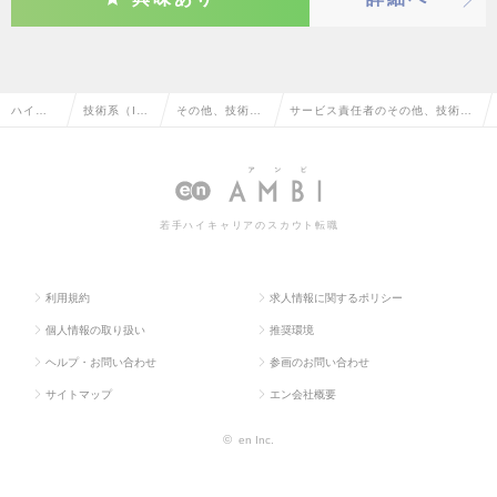
ハイク
技術系（I
その他、技術系
サービス責任者のその他、技術系
ラス求
T・Web・
（IT・Web・通
（IT・Web・通信系）の転職・求
人TOP
通信系）
信系）
人情報一覧
若手ハイキャリアのスカウト転職
利用規約
求人情報に関するポリシー
個人情報の取り扱い
推奨環境
ヘルプ・お問い合わせ
参画のお問い合わせ
サイトマップ
エン会社概要
©
en Inc.