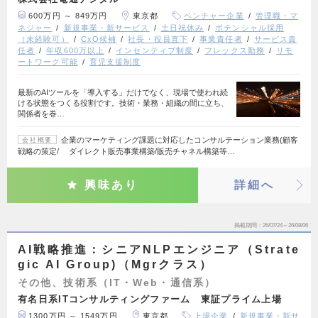
600万円 ～ 849万円
東京都
ベンチャー企業
管理職・マ
ネジャー
新規事業・新サービス
土日祝休み
ポテンシャル採用
（未経験可）
CxO候補
社長・役員直下
事業責任者
サービス責
任者
年収600万以上
インセンティブ制度
フレックス勤務
リモ
ートワーク可能
育児支援制度
最新のAIツールを「導入する」だけでなく、現場で使われ続
ける状態をつくる役割です。技術・業務・組織の間に立ち、
関係者を巻…
企業のマーケティング課題に対応したコンサルテーション業務(顧客
会社概要
戦略の策定/ ダイレクト販売事業構築/販売チャネル構築等…
興味あり
詳細へ
掲載期間
26/07/24～26/08/06
AI戦略推進：シニアNLPエンジニア（Strate
gic AI Group)（Mgrクラス）
その他、技術系（IT・Web・通信系）
有名日系ITコンサルティングファーム 東証プライム上場
1300万円 ～ 1549万円
東京都
上場企業
新規事業・新サ