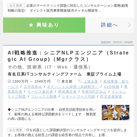
企業のマーケティング課題に対応したコンサルテーション業務(顧客
会社概要
戦略の策定/ ダイレクト販売事業構築/販売チャネル構築等…
興味あり
詳細へ
掲載期間
26/07/24～26/08/06
AI戦略推進：シニアNLPエンジニア（Strate
gic AI Group)（Mgrクラス）
その他、技術系（IT・Web・通信系）
有名日系ITコンサルティングファーム 東証プライム上場
1300万円 ～ 1549万円
東京都
上場企業
新規事業・新サ
ービス
土日祝休み
ポテンシャル採用（未経験可）
CxO候補
事
業責任者
サービス責任者
開発責任者
年収600万以上
インセン
ティブ制度
フレックス勤務
リモートワーク可能
育児支援制度
◆シニアNLPエンジニアの仕事 ・自然言語処理技術を用い
て、顧客の抱える複雑な課題解決をリードします ・難易度
の高い課題にも…
ITを武器とした課題解決型のコンサルティングサービスを提供しま
会社概要
す。お客様の抱える経営上の課題を経営者の視点で共有し、お客…