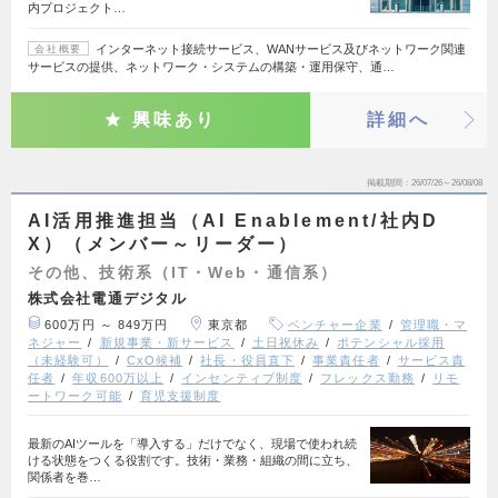
内プロジェクト…
インターネット接続サービス、WANサービス及びネットワーク関連
会社概要
サービスの提供、ネットワーク・システムの構築・運用保守、通…
興味あり
詳細へ
掲載期間
26/07/26～26/08/08
AI活用推進担当（AI Enablement/社内D
X）（メンバー～リーダー）
その他、技術系（IT・Web・通信系）
株式会社電通デジタル
600万円 ～ 849万円
東京都
ベンチャー企業
管理職・マ
ネジャー
新規事業・新サービス
土日祝休み
ポテンシャル採用
（未経験可）
CxO候補
社長・役員直下
事業責任者
サービス責
任者
年収600万以上
インセンティブ制度
フレックス勤務
リモ
ートワーク可能
育児支援制度
最新のAIツールを「導入する」だけでなく、現場で使われ続
ける状態をつくる役割です。技術・業務・組織の間に立ち、
関係者を巻…