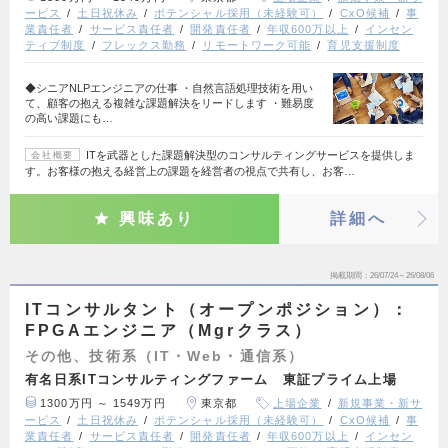
ービス
土日祝休み
ポテンシャル採用（未経験可）
CxO候補
事
業責任者
サービス責任者
開発責任者
年収600万以上
インセン
ティブ制度
フレックス勤務
リモートワーク可能
育児支援制度
◆シニアNLPエンジニアの仕事 ・自然言語処理技術を用い
て、顧客の抱える複雑な課題解決をリードします ・難易度
の高い課題にも…
ITを武器とした課題解決型のコンサルティングサービスを提供しま
会社概要
す。お客様の抱える経営上の課題を経営者の視点で共有し、お客…
興味あり
詳細へ
掲載期間
26/07/24～26/08/06
ITコンサルタント（オープンポジション）：
FPGAエンジニア（Mgrクラス）
その他、技術系（IT・Web・通信系）
有名日系ITコンサルティングファーム 東証プライム上場
1300万円 ～ 1549万円
東京都
上場企業
新規事業・新サ
ービス
土日祝休み
ポテンシャル採用（未経験可）
CxO候補
事
業責任者
サービス責任者
開発責任者
年収600万以上
インセン