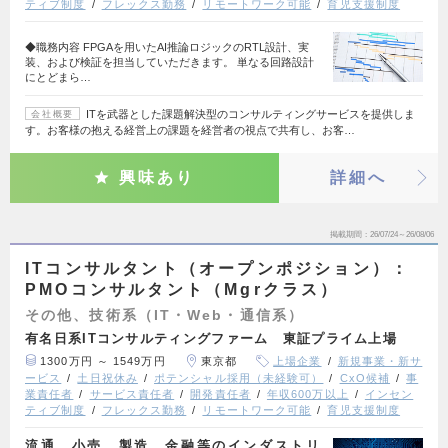
ティブ制度
フレックス勤務
リモートワーク可能
育児支援制度
◆職務内容 FPGAを用いたAI推論ロジックのRTL設計、実
装、および検証を担当していただきます。 単なる回路設計
にとどまら…
ITを武器とした課題解決型のコンサルティングサービスを提供しま
会社概要
す。お客様の抱える経営上の課題を経営者の視点で共有し、お客…
興味あり
詳細へ
掲載期間
26/07/24～26/08/06
ITコンサルタント（オープンポジション）：
PMOコンサルタント（Mgrクラス）
その他、技術系（IT・Web・通信系）
有名日系ITコンサルティングファーム 東証プライム上場
1300万円 ～ 1549万円
東京都
上場企業
新規事業・新サ
ービス
土日祝休み
ポテンシャル採用（未経験可）
CxO候補
事
業責任者
サービス責任者
開発責任者
年収600万以上
インセン
ティブ制度
フレックス勤務
リモートワーク可能
育児支援制度
流通、小売、製造、金融等のインダストリ