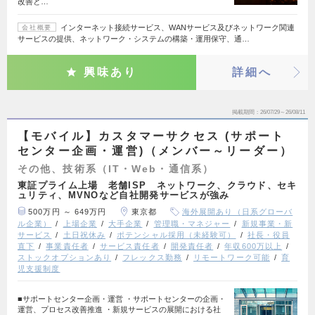
改善と…
インターネット接続サービス、WANサービス及びネットワーク関連
会社概要
サービスの提供、ネットワーク・システムの構築・運用保守、通…
興味あり
詳細へ
掲載期間
26/07/29～26/08/11
【モバイル】カスタマーサクセス (サポート
センター企画・運営)（メンバー～リーダー）
その他、技術系（IT・Web・通信系）
東証プライム上場 老舗ISP ネットワーク、クラウド、セキ
ュリティ、MVNOなど自社開発サービスが強み
500万円 ～ 649万円
東京都
海外展開あり（日系グローバ
ル企業）
上場企業
大手企業
管理職・マネジャー
新規事業・新
サービス
土日祝休み
ポテンシャル採用（未経験可）
社長・役員
直下
事業責任者
サービス責任者
開発責任者
年収600万以上
ストックオプションあり
フレックス勤務
リモートワーク可能
育
児支援制度
■サポートセンター企画・運営 ・サポートセンターの企画・
運営、プロセス改善推進 ・新規サービスの展開における社