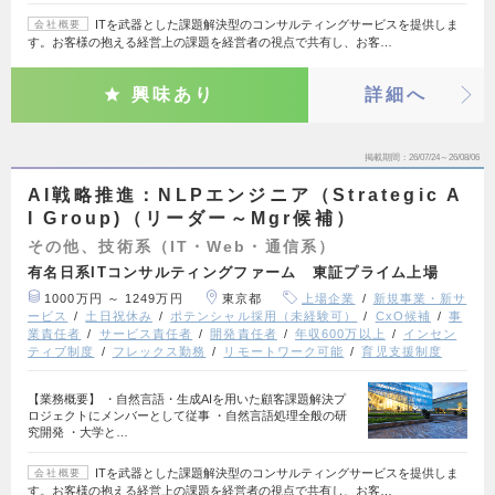
ITを武器とした課題解決型のコンサルティングサービスを提供しま
会社概要
す。お客様の抱える経営上の課題を経営者の視点で共有し、お客…
興味あり
詳細へ
掲載期間
26/07/24～26/08/06
AI戦略推進：NLPエンジニア（Strategic A
I Group)（リーダー～Mgr候補）
その他、技術系（IT・Web・通信系）
有名日系ITコンサルティングファーム 東証プライム上場
1000万円 ～ 1249万円
東京都
上場企業
新規事業・新サ
ービス
土日祝休み
ポテンシャル採用（未経験可）
CxO候補
事
業責任者
サービス責任者
開発責任者
年収600万以上
インセン
ティブ制度
フレックス勤務
リモートワーク可能
育児支援制度
【業務概要】 ・自然言語・生成AIを用いた顧客課題解決プ
ロジェクトにメンバーとして従事 ・自然言語処理全般の研
究開発 ・大学と…
ITを武器とした課題解決型のコンサルティングサービスを提供しま
会社概要
す。お客様の抱える経営上の課題を経営者の視点で共有し、お客…