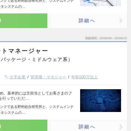
ンクである野村総合研究所と、システムインテ
ータシステムの…
り
詳細へ
掲載期間
26/08/06～26/08/19
ントマネージャー
（パッケージ・ミドルウェア系）
大手企業
管理職・マネジャー
年収600万以上
ため、基本的には主担当としてお客さまのフ
を行っていただ…
ンクである野村総合研究所と、システムインテ
ータシステムの…
り
詳細へ