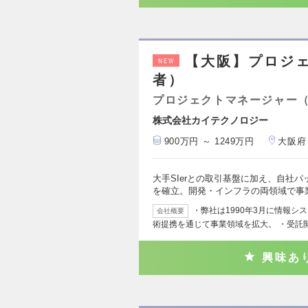
【大阪】プロジ
NEW
者）
プロジェクトマネージャー
株式会社カイテクノロジー
900万円 ～ 1249万円
大阪府
大手SIerとの取引基盤に加え、自社
を確立。開発・インフラの両領域で事
・弊社は1990年3月に情報
会社概要
術提携を通じて事業領域を拡大。 ・受託
興味あ