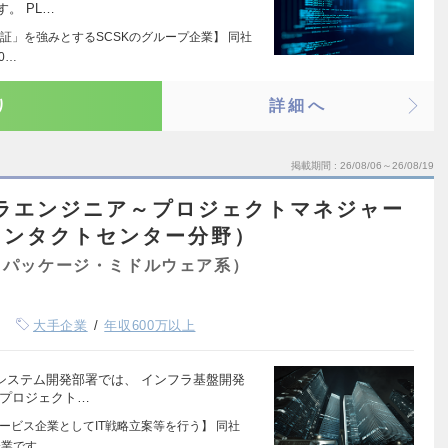
。 PL…
証」を強みとするSCSKのグループ企業】 同社
0…
り
詳細へ
掲載期間
26/08/06～26/08/19
フラエンジニア～プロジェクトマネジャー
コンタクトセンター分野）
（パッケージ・ミドルウェア系）
大手企業
年収600万以上
システム開発部署では、 インフラ基盤開発
 プロジェクト…
ービス企業としてIT戦略立案等を行う】 同社
企業です。…