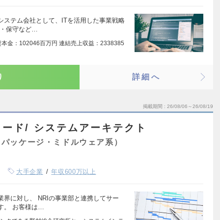
システム会社として、ITを活用した事業戦略
用・保守など…
金：102046百万円 連結売上収益：2338385
り
詳細へ
掲載期間
26/08/06～26/08/19
ード/ システムアーキテクト
（パッケージ・ミドルウェア系）
大手企業
年収600万以上
界に対し、 NRIの事業部と連携してサー
す。 お客様は…