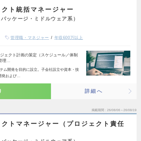
ェクト統括マネージャー
（パッケージ・ミドルウェア系）
管理職・マネジャー
年収600万以上
プロジェクト計画の策定（スケジュール／体制
管理…
システム開発を目的に設立。子会社設立や資本・技
開発および…
り
詳細へ
掲載期間
26/08/06～26/08/19
ェクトマネージャー（プロジェクト責任