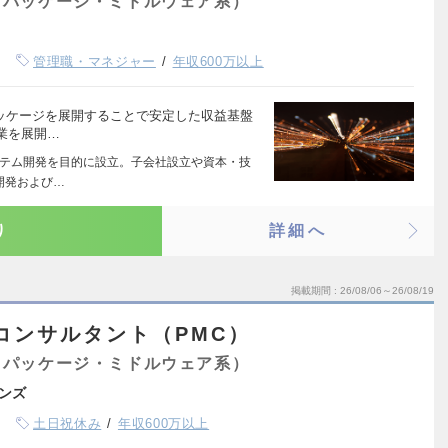
（パッケージ・ミドルウェア系）
管理職・マネジャー
年収600万以上
パッケージを展開することで安定した収益基盤
業を展開…
システム開発を目的に設立。子会社設立や資本・技
開発および…
り
詳細へ
掲載期間
26/08/06～26/08/19
コンサルタント（PMC）
（パッケージ・ミドルウェア系）
ンズ
土日祝休み
年収600万以上