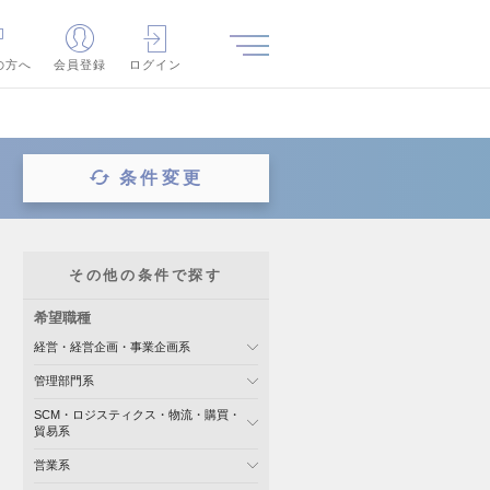
の方へ
会員登録
ログイン
条件変更
その他の条件で探す
希望職種
経営・経営企画・事業企画系
管理部門系
SCM・ロジスティクス・物流・購買・
貿易系
営業系