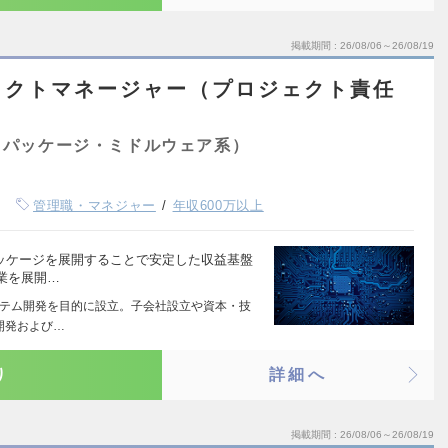
掲載期間
26/08/06～26/08/19
ェクトマネージャー（プロジェクト責任
（パッケージ・ミドルウェア系）
管理職・マネジャー
年収600万以上
パッケージを展開することで安定した収益基盤
業を展開…
システム開発を目的に設立。子会社設立や資本・技
開発および…
り
詳細へ
掲載期間
26/08/06～26/08/19