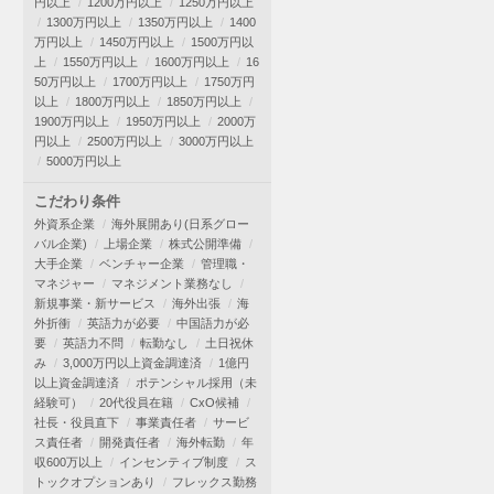
円以上
1200万円以上
1250万円以上
1300万円以上
1350万円以上
1400
万円以上
1450万円以上
1500万円以
上
1550万円以上
1600万円以上
16
50万円以上
1700万円以上
1750万円
以上
1800万円以上
1850万円以上
1900万円以上
1950万円以上
2000万
円以上
2500万円以上
3000万円以上
5000万円以上
こだわり条件
外資系企業
海外展開あり(日系グロー
バル企業)
上場企業
株式公開準備
大手企業
ベンチャー企業
管理職・
マネジャー
マネジメント業務なし
新規事業・新サービス
海外出張
海
外折衝
英語力が必要
中国語力が必
要
英語力不問
転勤なし
土日祝休
み
3,000万円以上資金調達済
1億円
以上資金調達済
ポテンシャル採用（未
経験可）
20代役員在籍
CxO候補
社長・役員直下
事業責任者
サービ
ス責任者
開発責任者
海外転勤
年
収600万以上
インセンティブ制度
ス
トックオプションあり
フレックス勤務