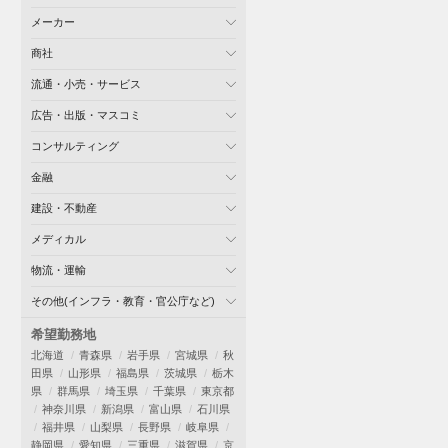
メーカー
商社
流通・小売・サービス
広告・出版・マスコミ
コンサルティング
金融
建設・不動産
メディカル
物流・運輸
その他(インフラ・教育・官公庁など)
希望勤務地
北海道
青森県
岩手県
宮城県
秋
田県
山形県
福島県
茨城県
栃木
県
群馬県
埼玉県
千葉県
東京都
神奈川県
新潟県
富山県
石川県
福井県
山梨県
長野県
岐阜県
静岡県
愛知県
三重県
滋賀県
京