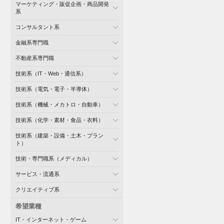
マーケティング・販促企画・商品開発
系
コンサルタント系
金融系専門職
不動産系専門職
技術系（IT・Web・通信系）
技術系（電気・電子・半導体）
技術系（機械・メカトロ・自動車）
技術系（化学・素材・食品・衣料）
技術系（建築・設備・土木・プラン
ト）
技術・専門職系（メディカル）
サービス・流通系
クリエイティブ系
希望業種
IT・インターネット・ゲーム