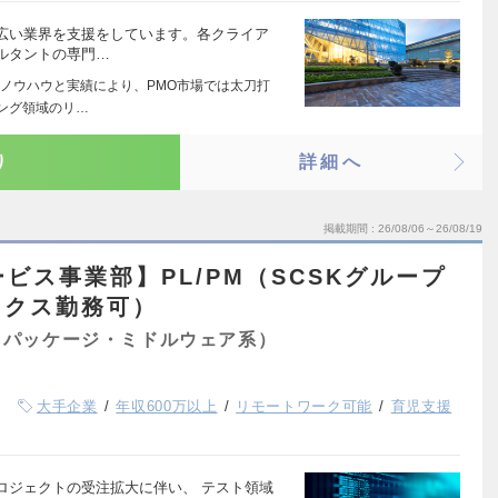
広い業界を支援をしています。各クライア
ルタントの専門…
ノウハウと実績により、PMO市場では太刀打
ィング領域のリ…
り
詳細へ
掲載期間
26/08/06～26/08/19
ービス事業部】PL/PM（SCSKグループ
ックス勤務可）
（パッケージ・ミドルウェア系）
大手企業
年収600万以上
リモートワーク可能
育児支援
ロジェクトの受注拡大に伴い、 テスト領域