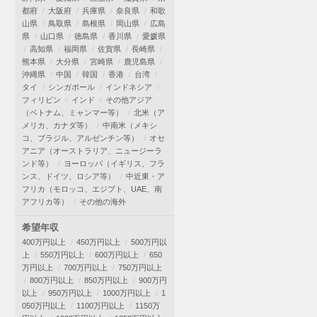
都府
大阪府
兵庫県
奈良県
和歌
山県
鳥取県
島根県
岡山県
広島
県
山口県
徳島県
香川県
愛媛県
高知県
福岡県
佐賀県
長崎県
熊本県
大分県
宮崎県
鹿児島県
沖縄県
中国
韓国
香港
台湾
タイ
シンガポール
インドネシア
フィリピン
インド
その他アジア
（ベトナム、ミャンマー等）
北米（ア
メリカ、カナダ等）
中南米（メキシ
コ、ブラジル、アルゼンチン等）
オセ
アニア（オーストラリア、ニュージーラ
ンド等）
ヨーロッパ（イギリス、フラ
ンス、ドイツ、ロシア等）
中近東・ア
フリカ（モロッコ、エジプト、UAE、南
アフリカ等）
その他の海外
希望年収
400万円以上
450万円以上
500万円以
上
550万円以上
600万円以上
650
万円以上
700万円以上
750万円以上
800万円以上
850万円以上
900万円
以上
950万円以上
1000万円以上
1
050万円以上
1100万円以上
1150万