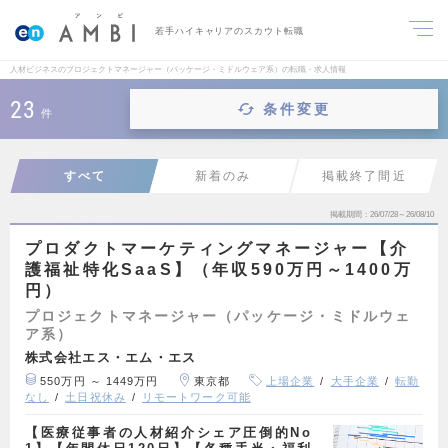
若手ハイキャリアのスカウト転職
人材ビジネスのプロジェクトマネージャー（パッケージ・ミドルウェア系）の転職・求人情報
23
条件変更
件
すべて
新着のみ
掲載終了間近
掲載期間
26/07/28～26/08/10
プロダクトマーケティングマネージャー【介
護福祉特化SaaS】（年収590万円～1400万
円）
プロジェクトマネージャー（パッケージ・ミドルウェ
ア系）
株式会社エス・エム・エス
550万円 ～ 1449万円
東京都
上場企業
大手企業
転勤
なし
土日祝休み
リモートワーク可能
【医療従事者の人材紹介シェア圧倒的No