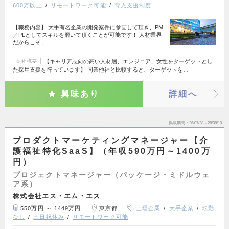
600万以上
リモートワーク可能
育児支援制度
【職務内容】 大手有名企業の開発案件に参画して頂き、PM
／PLとしてスキルを磨いて頂くことが可能です！ 人材業界
だからこそ、…
【キャリア志向の高い人材層、エンジニア、女性をターゲットとし
会社概要
た採用支援を行っています】 同業他社と比較すると、ターゲットを…
興味あり
詳細へ
掲載期間
26/07/28～26/08/10
プロダクトマーケティングマネージャー【介
護福祉特化SaaS】（年収590万円～1400万
円）
プロジェクトマネージャー（パッケージ・ミドルウェ
ア系）
株式会社エス・エム・エス
550万円 ～ 1449万円
東京都
上場企業
大手企業
転勤
なし
土日祝休み
リモートワーク可能