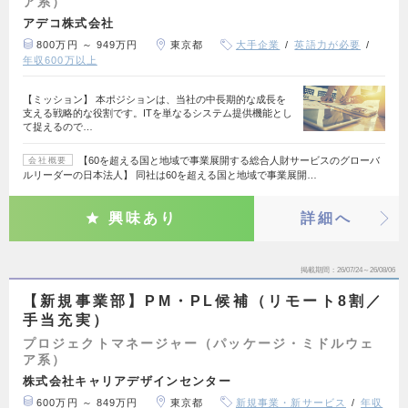
ア系）
アデコ株式会社
800万円 ～ 949万円
東京都
大手企業
英語力が必要
年収600万以上
【ミッション】 本ポジションは、当社の中長期的な成長を
支える戦略的な役割です。ITを単なるシステム提供機能とし
て捉えるので…
【60を超える国と地域で事業展開する総合人財サービスのグローバ
会社概要
ルリーダーの日本法人】 同社は60を超える国と地域で事業展開…
興味あり
詳細へ
掲載期間
26/07/24～26/08/06
【新規事業部】PM・PL候補（リモート8割／
手当充実）
プロジェクトマネージャー（パッケージ・ミドルウェ
ア系）
株式会社キャリアデザインセンター
600万円 ～ 849万円
東京都
新規事業・新サービス
年収