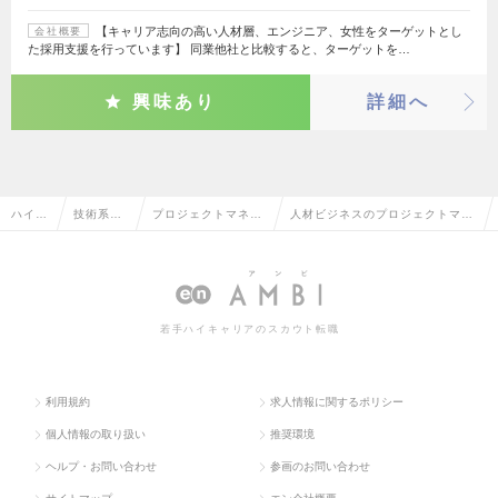
【キャリア志向の高い人材層、エンジニア、女性をターゲットとし
会社概要
た採用支援を行っています】 同業他社と比較すると、ターゲットを…
興味あり
詳細へ
ハイク
技術系（I
プロジェクトマネー
人材ビジネスのプロジェクトマネ
ラス求
T・We
ジャー（パッケー
ージャー（パッケージ・ミドルウ
人TOP
b・通信
ジ・ミドルウェア
ェア系）の転職・求人情報一覧
系）
系）
若手ハイキャリアのスカウト転職
利用規約
求人情報に関するポリシー
個人情報の取り扱い
推奨環境
ヘルプ・お問い合わせ
参画のお問い合わせ