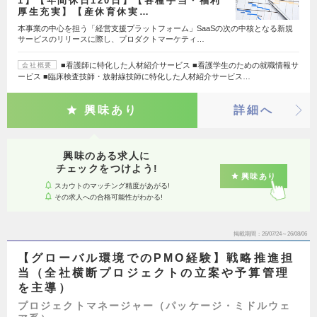
1】【年間休日120日】【各種手当・福利
厚生充実】【産休育休実…
本事業の中心を担う「経営支援プラットフォーム」SaaSの次の中核となる新規
サービスのリリースに際し、プロダクトマーケティ…
■看護師に特化した人材紹介サービス ■看護学生のための就職情報サ
会社概要
ービス ■臨床検査技師・放射線技師に特化した人材紹介サービス…
興味あり
詳細へ
興味のある求人に
チェックをつけよう!
興味あり
スカウトのマッチング精度があがる!
その求人への合格可能性がわかる!
掲載期間
26/07/24～26/08/06
【グローバル環境でのPMO経験】戦略推進担
当（全社横断プロジェクトの立案や予算管理
を主導）
プロジェクトマネージャー（パッケージ・ミドルウェ