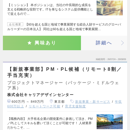
【ミッション】 本ポジションは、当社の中長期的な成長を
支える戦略的な役割です。ITを単なるシステム提供機能とし
て捉えるので…
【60を超える国と地域で事業展開する総合人財サービスのグローバ
会社概要
ルリーダーの日本法人】 同社は60を超える国と地域で事業展開…
興味あり
詳細へ
掲載期間
26/07/24～26/08/06
【新規事業部】PM・PL候補（リモート8割／
手当充実）
プロジェクトマネージャー（パッケージ・ミドルウェ
ア系）
株式会社キャリアデザインセンター
600万円 ～ 849万円
東京都
新規事業・新サービス
年収
600万以上
リモートワーク可能
育児支援制度
【職務内容】 大手有名企業の開発案件に参画して頂き、PM
／PLとしてスキルを磨いて頂くことが可能です！ 人材業界
だからこそ、…