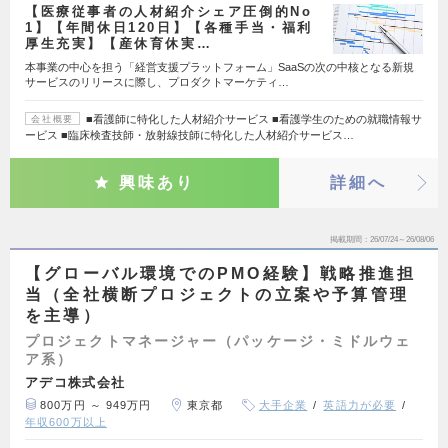
【医療従事者の人材紹介シェア圧倒的No
1】【年間休日120日】【各種手当・福利
厚生充実】【産休育休実…
本事業の中心を担う「経営支援プラットフォーム」SaaSの次の中核となる新規
サービスのリリースに際し、プロダクトマーケティ…
■看護師に特化した人材紹介サービス ■看護学生のための就職情報サ
会社概要
ービス ■臨床検査技師・放射線技師に特化した人材紹介サービス…
興味あり
詳細へ
掲載期間
26/07/24～26/08/06
【グローバル環境でのPMO経験】戦略推進担
当（全社横断プロジェクトの立案や予算管理
を主導）
プロジェクトマネージャー（パッケージ・ミドルウェ
ア系）
アデコ株式会社
800万円 ～ 949万円
東京都
大手企業
英語力が必要
年収600万以上