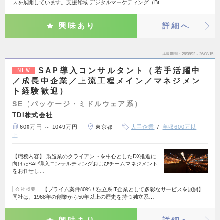
スを展開しています。支援領域 デジタルマーケティング（Bt…
興味あり
詳細へ
掲載期間
26/08/02～26/08/15
SAP導入コンサルタント（若手活躍中
NEW
／成長中企業／上流工程メイン／マネジメン
ト経験歓迎）
SE（パッケージ・ミドルウェア系）
TDI株式会社
600万円 ～ 1049万円
東京都
大手企業
年収600万以
上
【職務内容】 製造業のクライアントを中心としたDX推進に
向けたSAP導入コンサルティングおよびチームマネジメント
をお任せし…
【プライム案件80%！独立系IT企業として多彩なサービスを展開】
会社概要
同社は、1968年の創業から50年以上の歴史を持つ独立系…