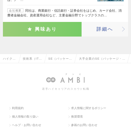
同社は、商業銀行・信託銀行・証券会社をはじめ、カード会社、消
会社概要
費者金融会社、資産運用会社など、主要金融分野でトップクラスの…
興味あり
詳細へ
ハイクラ
技術系（IT・
SE（パッケー
大手企業のSE（パッケージ・ミ
ス求人T
Web・通信
ジ・ミドルウェ
ドルウェア系）の転職・求人情
OP
系）
ア系）
報一覧
若手ハイキャリアのスカウト転職
利用規約
求人情報に関するポリシー
個人情報の取り扱い
推奨環境
ヘルプ・お問い合わせ
参画のお問い合わせ