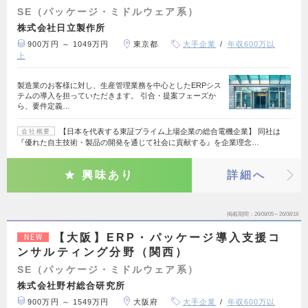
SE（パッケージ・ミドルウェア系）
株式会社日立製作所
900万円 ～ 1049万円
東京都
大手企業
年収600万以
上
製造業のお客様に対し、生産管理業務を中心としたERPシス
テムの導入を担っていただきます。 引合・提案フェーズか
ら、要件定義…
【日本を代表する東証プライム上場企業の総合電機企業】 同社は
会社概要
『優れた自主技術・製品の開発を通じて社会に貢献する』を企業理念…
興味あり
詳細へ
掲載期間
26/08/05～26/08/18
【大阪】ERP・パッケージ導入支援コ
NEW
ンサルティング分野（関西）
SE（パッケージ・ミドルウェア系）
株式会社野村総合研究所
900万円 ～ 1549万円
大阪府
大手企業
年収600万以