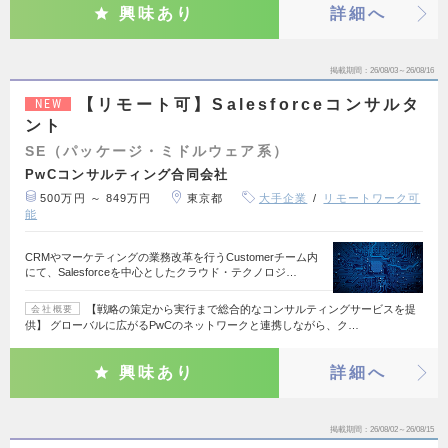
興味あり
詳細へ
掲載期間
26/08/03～26/08/16
【リモート可】Salesforceコンサルタ
NEW
ント
SE（パッケージ・ミドルウェア系）
PwCコンサルティング合同会社
500万円 ～ 849万円
東京都
大手企業
リモートワーク可
能
CRMやマーケティングの業務改革を行うCustomerチーム内
にて、Salesforceを中心としたクラウド・テクノロジ…
【戦略の策定から実行まで総合的なコンサルティングサービスを提
会社概要
供】 グローバルに広がるPwCのネットワークと連携しながら、ク…
興味あり
詳細へ
掲載期間
26/08/02～26/08/15