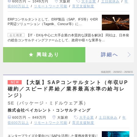
600万円 ～ 1049万円
大阪府
大手企業
土日祝休み
年
収600万以上
リモートワーク可能
育児支援制度
ERPコンサルタントとして、ERP製品（SAP、IFS等）やER
P周辺ソリューション（Tagetik、Concur等）に…
【IT・DXを中心に大手企業の本質的な課題を解決】 同社は、日本発
会社概要
の総合コンサルティングファームとして、政府や様々な業界を…
興味あり
詳細へ
掲載期間
26/08/02～26/08/15
【大阪】SAPコンサルタント（年収UP
NEW
確約／スピード昇給／業界最高水準の給与レ
ンジ）
SE（パッケージ・ミドルウェア系）
株式会社ベイカレント・コンサルティング
600万円 ～ 849万円
大阪府
大手企業
土日祝休み
年
収600万以上
リモートワーク可能
育児支援制度
エンタープライズ企業向けにSAPを活用した業務改善支援に