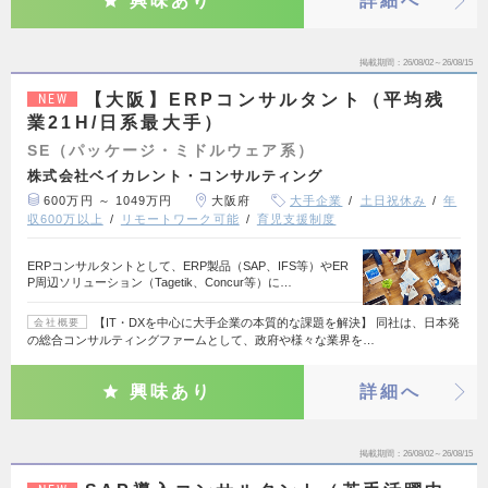
興味あり
詳細へ
掲載期間
26/08/02～26/08/15
【大阪】ERPコンサルタント（平均残
NEW
業21H/日系最大手）
SE（パッケージ・ミドルウェア系）
株式会社ベイカレント・コンサルティング
600万円 ～ 1049万円
大阪府
大手企業
土日祝休み
年
収600万以上
リモートワーク可能
育児支援制度
ERPコンサルタントとして、ERP製品（SAP、IFS等）やER
P周辺ソリューション（Tagetik、Concur等）に…
【IT・DXを中心に大手企業の本質的な課題を解決】 同社は、日本発
会社概要
の総合コンサルティングファームとして、政府や様々な業界を…
興味あり
詳細へ
掲載期間
26/08/02～26/08/15