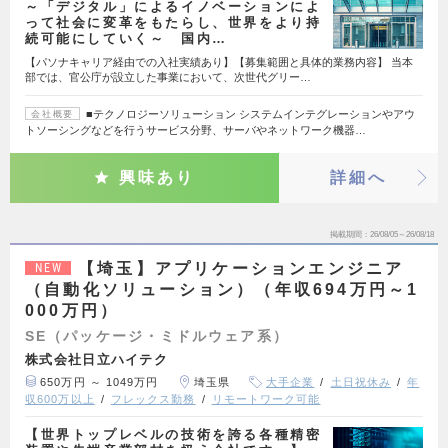
～「デジタル」によるイノベーションによ
って社会に変革をもたらし、世界をより持
続可能にしていく～ 国内…
【パソナキャリア経由での入社実績あり】【募集範囲と具体的業務内容】 当本
部では、官公庁が設立した事業において、次世代グリー…
■テクノロジーソリューション システムインテグレーションやアウ
会社概要
トソーシングなどを行うサービス分野、サーバやネットワーク機器…
興味あり
詳細へ
掲載期間
26/08/05～26/08/18
【埼玉】アプリケーションエンジニア
NEW
（自動化ソリューション）（年収694万円～1
000万円）
SE（パッケージ・ミドルウェア系）
株式会社日立ハイテク
650万円 ～ 1049万円
埼玉県
大手企業
土日祝休み
年
収600万以上
フレックス勤務
リモートワーク可能
【世界トップレベルの技術を誇る各種精密