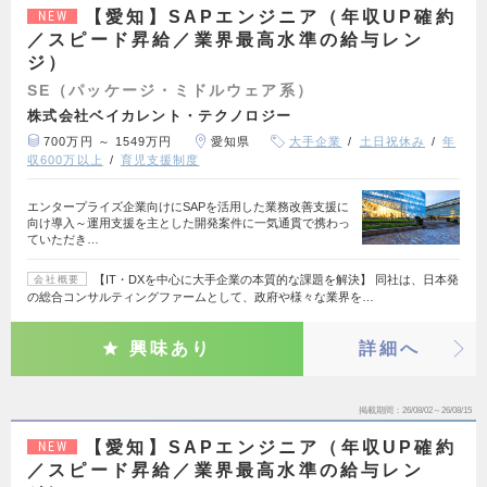
【愛知】SAPエンジニア（年収UP確約
NEW
／スピード昇給／業界最高水準の給与レン
ジ）
SE（パッケージ・ミドルウェア系）
株式会社ベイカレント・テクノロジー
700万円 ～ 1549万円
愛知県
大手企業
土日祝休み
年
収600万以上
育児支援制度
エンタープライズ企業向けにSAPを活用した業務改善支援に
向け導入～運用支援を主とした開発案件に一気通貫で携わっ
ていただき…
【IT・DXを中心に大手企業の本質的な課題を解決】 同社は、日本発
会社概要
の総合コンサルティングファームとして、政府や様々な業界を…
興味あり
詳細へ
掲載期間
26/08/02～26/08/15
【愛知】SAPエンジニア（年収UP確約
NEW
／スピード昇給／業界最高水準の給与レン