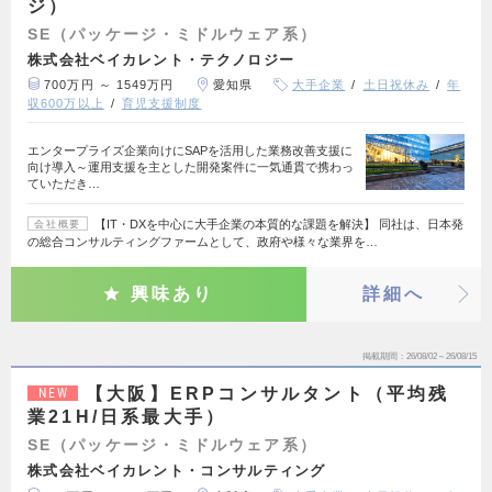
ジ）
SE（パッケージ・ミドルウェア系）
株式会社ベイカレント・テクノロジー
700万円 ～ 1549万円
愛知県
大手企業
土日祝休み
年
収600万以上
育児支援制度
エンタープライズ企業向けにSAPを活用した業務改善支援に
向け導入～運用支援を主とした開発案件に一気通貫で携わっ
ていただき…
【IT・DXを中心に大手企業の本質的な課題を解決】 同社は、日本発
会社概要
の総合コンサルティングファームとして、政府や様々な業界を…
興味あり
詳細へ
掲載期間
26/08/02～26/08/15
【大阪】ERPコンサルタント（平均残
NEW
業21H/日系最大手）
SE（パッケージ・ミドルウェア系）
株式会社ベイカレント・コンサルティング