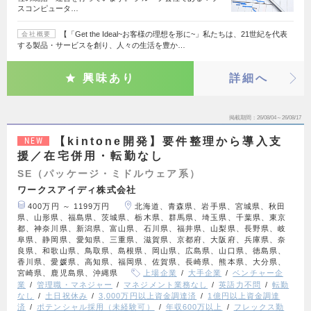
スコンピュータ…
【「Get the Ideal~お客様の理想を形に~」私たちは、21世紀を代表
会社概要
する製品・サービスを創り、人々の生活を豊か…
興味あり
詳細へ
掲載期間
26/08/04～26/08/17
【kintone開発】要件整理から導入支
NEW
援／在宅併用・転勤なし
SE（パッケージ・ミドルウェア系）
ワークスアイディ株式会社
400万円 ～ 1199万円
北海道、青森県、岩手県、宮城県、秋田
県、山形県、福島県、茨城県、栃木県、群馬県、埼玉県、千葉県、東京
都、神奈川県、新潟県、富山県、石川県、福井県、山梨県、長野県、岐
阜県、静岡県、愛知県、三重県、滋賀県、京都府、大阪府、兵庫県、奈
良県、和歌山県、鳥取県、島根県、岡山県、広島県、山口県、徳島県、
香川県、愛媛県、高知県、福岡県、佐賀県、長崎県、熊本県、大分県、
宮崎県、鹿児島県、沖縄県
上場企業
大手企業
ベンチャー企
業
管理職・マネジャー
マネジメント業務なし
英語力不問
転勤
なし
土日祝休み
3,000万円以上資金調達済
1億円以上資金調達
済
ポテンシャル採用（未経験可）
年収600万以上
フレックス勤