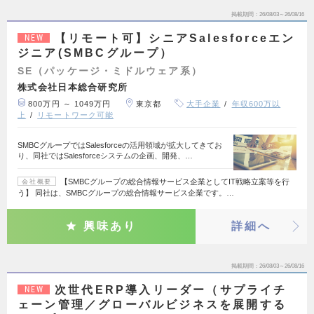
掲載期間
26/08/03～26/08/16
【リモート可】シニアSalesforceエン
NEW
ジニア(SMBCグループ）
SE（パッケージ・ミドルウェア系）
株式会社日本総合研究所
800万円 ～ 1049万円
東京都
大手企業
年収600万以
上
リモートワーク可能
SMBCグループではSalesforceの活用領域が拡大してきてお
り、同社ではSalesforceシステムの企画、開発、…
【SMBCグループの総合情報サービス企業としてIT戦略立案等を行
会社概要
う】 同社は、SMBCグループの総合情報サービス企業です。…
興味あり
詳細へ
掲載期間
26/08/03～26/08/16
次世代ERP導入リーダー（サプライチ
NEW
ェーン管理／グローバルビジネスを展開する