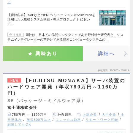
上
【職務内容】 SAPなどのERPソリューションやSalesforceを
活用した大規模システム構築・導入プロジェクト におい
て…
同社は、日本初の民間シンクタンクである野村総合研究所と、シス
会社概要
テムインテグレーターの草分けである野村コンピュータシステムの…
興味あり
詳細へ
掲載期間
26/08/05～26/08/18
【FUJITSU-MONAKA】サーバ装置の
NEW
ハードウェア開発（年収780万円～1160万
円）
SE（パッケージ・ミドルウェア系）
富士通株式会社
750万円 ～ 1199万円
神奈川県
上場企業
大手企業
土
日祝休み
年収600万以上
フレックス勤務
リモートワーク可能
副業してもOK