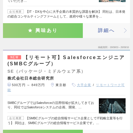
ていただき…
【IT・DXを中心に大手企業の本質的な課題を解決】 同社は、日本発
会社概要
の総合コンサルティングファームとして、政府や様々な業界を…
興味あり
詳細へ
掲載期間
26/08/03～26/08/16
【リモート可】Salesforceエンジニア
NEW
(SMBCグループ）
SE（パッケージ・ミドルウェア系）
株式会社日本総合研究所
500万円 ～ 849万円
東京都
大手企業
リモートワーク可
能
SMBCグループではSalesforceの活用領域が拡大してきてお
り、同社ではSalesforceシステムの企画、開発、…
【SMBCグループの総合情報サービス企業としてIT戦略立案等を行
会社概要
う】 同社は、SMBCグループの総合情報サービス企業です。…