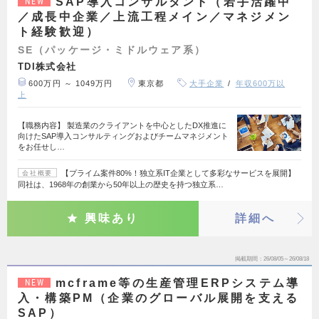
SAP導入コンサルタント（若手活躍中
NEW
／成長中企業／上流工程メイン／マネジメン
ト経験歓迎）
SE（パッケージ・ミドルウェア系）
TDI株式会社
600万円 ～ 1049万円
東京都
大手企業
年収600万以
上
【職務内容】 製造業のクライアントを中心としたDX推進に
向けたSAP導入コンサルティングおよびチームマネジメント
をお任せし…
【プライム案件80%！独立系IT企業として多彩なサービスを展開】
会社概要
同社は、1968年の創業から50年以上の歴史を持つ独立系…
興味あり
詳細へ
掲載期間
26/08/05～26/08/18
mcframe等の生産管理ERPシステム導
NEW
入・構築PM（企業のグローバル展開を支える
SAP）