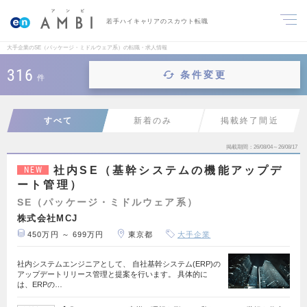
若手ハイキャリアのスカウト転職
大手企業のSE（パッケージ・ミドルウェア系）の転職・求人情報
316
条件変更
件
すべて
新着のみ
掲載終了間近
掲載期間
26/08/04～26/08/17
社内SE（基幹システムの機能アップデ
NEW
ート管理）
SE（パッケージ・ミドルウェア系）
株式会社MCJ
450万円 ～ 699万円
東京都
大手企業
社内システムエンジニアとして、 自社基幹システム(ERP)の
アップデートリリース管理と提案を行います。 具体的に
は、ERPの…