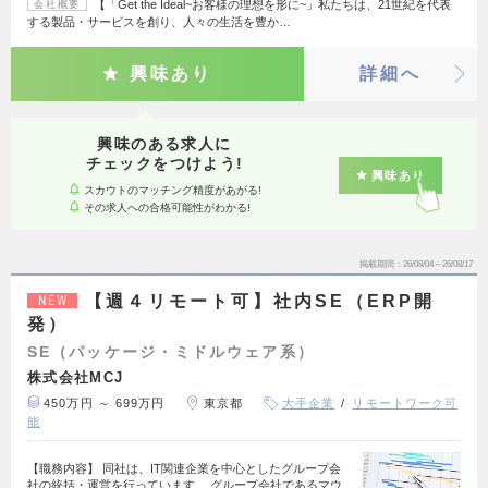
【「Get the Ideal~お客様の理想を形に~」私たちは、21世紀を代表
会社概要
する製品・サービスを創り、人々の生活を豊か…
興味あり
詳細へ
興味のある求人に
チェックをつけよう!
興味あり
スカウトのマッチング精度があがる!
その求人への合格可能性がわかる!
掲載期間
26/08/04～26/08/17
【週４リモート可】社内SE（ERP開
NEW
発）
SE（パッケージ・ミドルウェア系）
株式会社MCJ
450万円 ～ 699万円
東京都
大手企業
リモートワーク可
能
【職務内容】 同社は、IT関連企業を中心としたグループ会
社の統括・運営を行っています。 グループ会社であるマウ