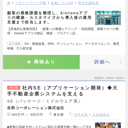
務
リモートワーク可能
副業してもOK
育児支援制度
顧客の業務課題を整理し、kintoneアプ
リの構築・カスタマイズから導入後の運用
支援まで担当します。
【具体的な業務内容】 ・顧客への業務ヒアリング ・現状課題、業務フローの整
理 ・kintoneアプリの検証、構築 ・プラグイン設…
DX・業務改善、RPA、ITソリューション、データサイエンス、教育
会社概要
研修、IT人材支援
興味あり
詳細へ
掲載期間
26/08/04～26/08/17
社内SE（アプリケーション開発）◆大
NEW
手不動産企業システムを支える
SE（パッケージ・ミドルウェア系）
生和コーポレーション株式会社
400万円 ～ 699万円
東京都
大手企業
土日祝休み
■業務の詳細 社内システムに関わる業務全般に携わって頂き