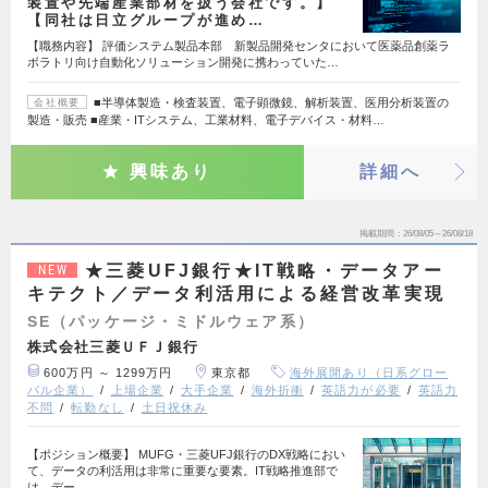
装置や先端産業部材を扱う会社です。】
【同社は日立グループが進め…
【職務内容】 評価システム製品本部 新製品開発センタにおいて医薬品創薬ラ
ボラトリ向け自動化ソリューション開発に携わっていた…
■半導体製造・検査装置、電子顕微鏡、解析装置、医用分析装置の
会社概要
製造・販売 ■産業・ITシステム、工業材料、電子デバイス・材料…
興味あり
詳細へ
掲載期間
26/08/05～26/08/18
★三菱UFJ銀行★IT戦略・データアー
NEW
キテクト／データ利活用による経営改革実現
SE（パッケージ・ミドルウェア系）
株式会社三菱ＵＦＪ銀行
600万円 ～ 1299万円
東京都
海外展開あり（日系グロー
バル企業）
上場企業
大手企業
海外折衝
英語力が必要
英語力
不問
転勤なし
土日祝休み
【ポジション概要】 MUFG・三菱UFJ銀行のDX戦略におい
て、データの利活用は非常に重要な要素。IT戦略推進部で
は、デー…