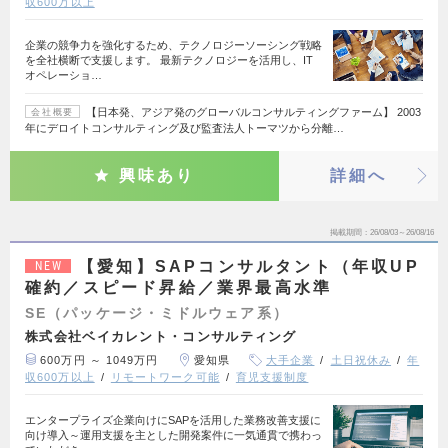
収600万以上
企業の競争力を強化するため、テクノロジーソーシング戦略
を全社横断で支援します。 最新テクノロジーを活用し、IT
オペレーショ…
【日本発、アジア発のグローバルコンサルティングファーム】 2003
会社概要
年にデロイトコンサルティング及び監査法人トーマツから分離…
興味あり
詳細へ
掲載期間
26/08/03～26/08/16
【愛知】SAPコンサルタント（年収UP
NEW
確約／スピード昇給／業界最高水準
SE（パッケージ・ミドルウェア系）
株式会社ベイカレント・コンサルティング
600万円 ～ 1049万円
愛知県
大手企業
土日祝休み
年
収600万以上
リモートワーク可能
育児支援制度
エンタープライズ企業向けにSAPを活用した業務改善支援に
向け導入～運用支援を主とした開発案件に一気通貫で携わっ