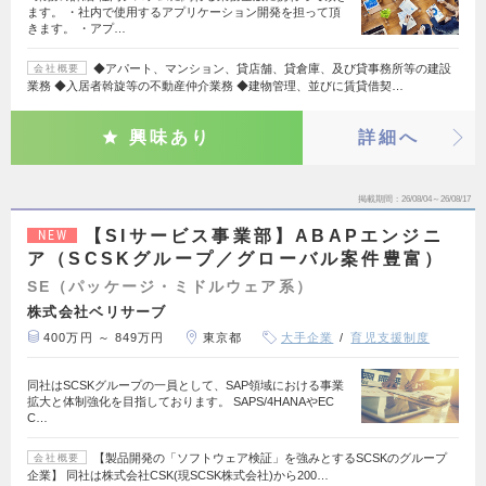
ます。 ・社内で使用するアプリケーション開発を担って頂
きます。 ・アプ…
◆アパート、マンション、貸店舗、貸倉庫、及び貸事務所等の建設
会社概要
業務 ◆入居者斡旋等の不動産仲介業務 ◆建物管理、並びに賃貸借契…
興味あり
詳細へ
掲載期間
26/08/04～26/08/17
【SIサービス事業部】ABAPエンジニ
NEW
ア（SCSKグループ／グローバル案件豊富）
SE（パッケージ・ミドルウェア系）
株式会社ベリサーブ
400万円 ～ 849万円
東京都
大手企業
育児支援制度
同社はSCSKグループの一員として、SAP領域における事業
拡大と体制強化を目指しております。 SAPS/4HANAやEC
C…
【製品開発の「ソフトウェア検証」を強みとするSCSKのグループ
会社概要
企業】 同社は株式会社CSK(現SCSK株式会社)から200…