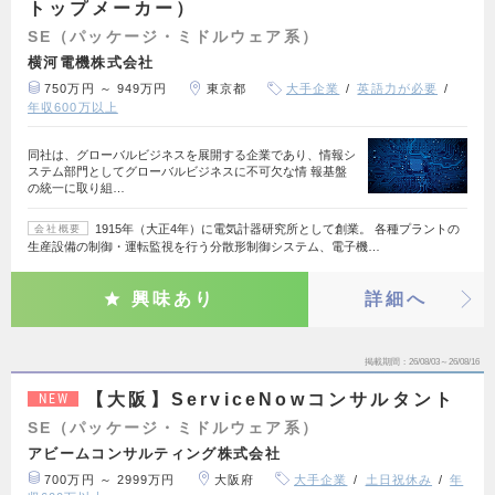
トップメーカー）
SE（パッケージ・ミドルウェア系）
横河電機株式会社
750万円 ～ 949万円
東京都
大手企業
英語力が必要
年収600万以上
同社は、グローバルビジネスを展開する企業であり、情報シ
ステム部門としてグローバルビジネスに不可欠な情 報基盤
の統一に取り組…
1915年（大正4年）に電気計器研究所として創業。 各種プラントの
会社概要
生産設備の制御・運転監視を行う分散形制御システム、電子機…
興味あり
詳細へ
掲載期間
26/08/03～26/08/16
【大阪】ServiceNowコンサルタント
NEW
SE（パッケージ・ミドルウェア系）
アビームコンサルティング株式会社
700万円 ～ 2999万円
大阪府
大手企業
土日祝休み
年