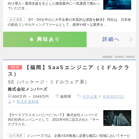
向け導入～運用支援を主とした開発案件に一気通貫で携わっ
ていただき…
【IT・DXを中心に大手企業の本質的な課題を解決】 同社は、日本発
会社概要
の総合コンサルティングファームとして、政府や様々な業界を…
興味あり
詳細へ
掲載期間
26/08/02～26/08/15
【福岡】SaaSエンジニア（ミドルクラ
NEW
ス）
SE（パッケージ・ミドルウェア系）
株式会社メンバーズ
600万円 ～ 1049万円
福岡県
大手企業
年収600万以
上
育児支援制度
【サースプラスカンパニーについて】 株式会社メンバーズ
内の社内カンパニーとして、2021年4月に設立された『サー
スプラスカ…
メンバーズでは、企業のDX推進に必要な幅広い領域においてサービ
会社概要